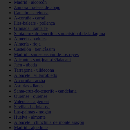
Madrid - alcorcón
Zamora - peleas-de-abajo
Cantabria - reinosa
A-coruña - carral
Illes-balears - pollença
Granada - santa-fe
Santa-cruz-de-tenerife - san-cristóbal-de-la-laguna
Almería - padules
Almería - rioja
Castellón - benicàssim
Madrid - san-sebastián-de-los-reyes
Alicante - sant-joan-d39alacant
Jaén - úbeda
Tarragona - ulldecona
Albacete - villarrobledo
A-coruña - arzúa
Asturias - llanes
Santa-cruz-de-tenerife - candelaria
Ourense - ourense
Valencia - algemesí
Sevilla - badolatosa
Las-palmas - mogán
Huelva - almonte
Albacete - chinchilla-de-monte-aragón
Madrid - alpedrete