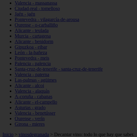
Valencia - massanassa
Ciudad-real - tomelloso
Jaén - jaén
Pontevedra - vilagarcía-de-arousa
Ourense - o-carballiño
Alicante - teulada
Murcia - cartagena
Alicante - benidorm
Gipuzkoa - eibar
León - la-bañeza
Pontevedra - meis
Palencia - palencia
Santa-cruz-de-tenerife - santa-cruz-de-tenerife
Valencia - paterna
Las-palmas - agüimes
Alicante - alcoi
Valencia - alaquàs
A-coruña - cabanas
Alicante - el-campello
Asturias - grado
Valencia - benetússer
Ourense - verín
Girona - mieres
Inicio
>
vinosdegranada
>
Decantar vino: todo lo que hay que saber.