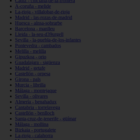
Cádiz - chiclana-de-la-frontera
A-coruña - melide
La-rioja - villalobar-de-rioja
Madrid - las-rozas-de-madrid
Huesca - aínsa-sobrarbe
Barcelona - manlleu
Lleida - la-seu-d39urgell
Sevilla - la-puebla-de-los-infantes
Pontevedra - cambados
Melilla - melilla
Gipuzkoa - orio
Guadalajara - sigüenza
Madrid - getafe
Castellón - orpesa
Girona - pals
Murcia - librilla
Málaga - montejaque
Sevilla - olivares
Almería - benahadux
Cantabria - torrelavega
Castellón - benlloch
Santa-cruz-de-tenerife - güímar
Málaga - mollina
Bizkaia - portugalete
La-rioja - calahorra