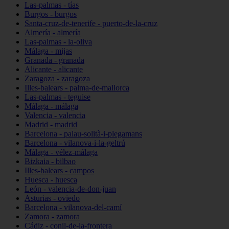
Las-palmas - tías
Burgos - burgos
Santa-cruz-de-tenerife - puerto-de-la-cruz
Almería - almería
Las-palmas - la-oliva
Málaga - mijas
Granada - granada
Alicante - alicante
Zaragoza - zaragoza
Illes-balears - palma-de-mallorca
Las-palmas - teguise
Málaga - málaga
Valencia - valencia
Madrid - madrid
Barcelona - palau-solità-i-plegamans
Barcelona - vilanova-i-la-geltrú
Málaga - vélez-málaga
Bizkaia - bilbao
Illes-balears - campos
Huesca - huesca
León - valencia-de-don-juan
Asturias - oviedo
Barcelona - vilanova-del-camí
Zamora - zamora
Cádiz - conil-de-la-frontera