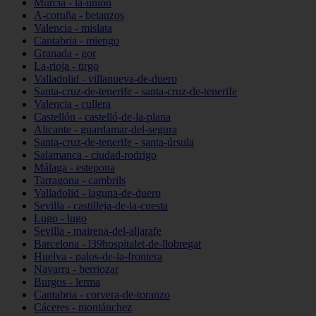
Murcia - la-unión
A-coruña - betanzos
Valencia - mislata
Cantabria - miengo
Granada - gor
La-rioja - tirgo
Valladolid - villanueva-de-duero
Santa-cruz-de-tenerife - santa-cruz-de-tenerife
Valencia - cullera
Castellón - castelló-de-la-plana
Alicante - guardamar-del-segura
Santa-cruz-de-tenerife - santa-úrsula
Salamanca - ciudad-rodrigo
Málaga - estepona
Tarragona - cambrils
Valladolid - laguna-de-duero
Sevilla - castilleja-de-la-cuesta
Lugo - lugo
Sevilla - mairena-del-aljarafe
Barcelona - l39hospitalet-de-llobregat
Huelva - palos-de-la-frontera
Navarra - berriozar
Burgos - lerma
Cantabria - corvera-de-toranzo
Cáceres - montánchez