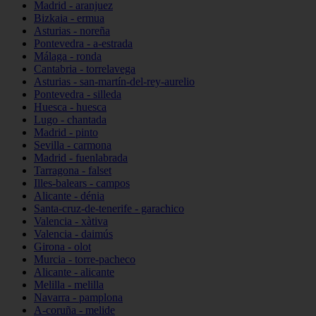
Madrid - aranjuez
Bizkaia - ermua
Asturias - noreña
Pontevedra - a-estrada
Málaga - ronda
Cantabria - torrelavega
Asturias - san-martín-del-rey-aurelio
Pontevedra - silleda
Huesca - huesca
Lugo - chantada
Madrid - pinto
Sevilla - carmona
Madrid - fuenlabrada
Tarragona - falset
Illes-balears - campos
Alicante - dénia
Santa-cruz-de-tenerife - garachico
Valencia - xàtiva
Valencia - daimús
Girona - olot
Murcia - torre-pacheco
Alicante - alicante
Melilla - melilla
Navarra - pamplona
A-coruña - melide