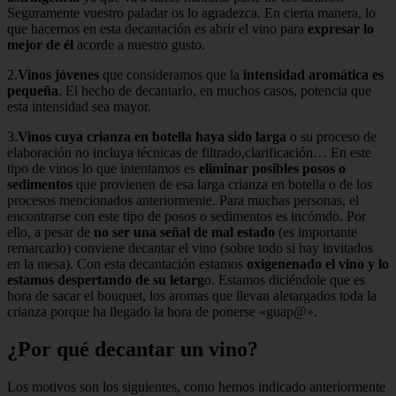
Seguramente vuestro paladar os lo agradezca. En cierta manera, lo
que hacemos en esta decantación es abrir el vino para
expresar lo
mejor de él
acorde a nuestro gusto.
2.
Vinos jóvenes
que consideramos que la
intensidad aromática es
pequeña
. El hecho de decantarlo, en muchos casos, potencia que
esta intensidad sea mayor.
3.
Vinos cuya crianza en botella haya sido larga
o su proceso de
elaboración no incluya técnicas de filtrado,clarificación… En este
tipo de vinos lo que intentamos es
eliminar posibles posos o
sedimentos
que provienen de esa larga crianza en botella o de los
procesos mencionados anteriormente. Para muchas personas, el
encontrarse con este tipo de posos o sedimentos es incómdo. Por
ello, a pesar de
no ser una señal de mal estado
(es importante
remarcarlo) conviene decantar el vino (sobre todo si hay invitados
en la mesa). Con esta decantación estamos
oxigenenado el vino y lo
estamos despertando de su letarg
o. Estamos diciéndole que es
hora de sacar el bouquet, los aromas que llevan aletargados toda la
crianza porque ha llegado la hora de ponerse «guap@».
¿Por qué decantar un vino?
Los motivos son los siguientes, como hemos indicado anteriormente