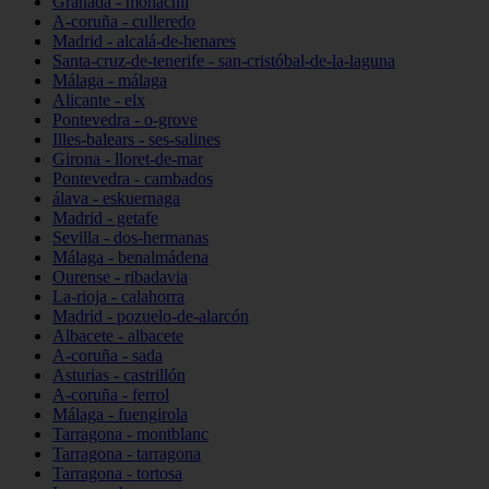
Granada - monachil
A-coruña - culleredo
Madrid - alcalá-de-henares
Santa-cruz-de-tenerife - san-cristóbal-de-la-laguna
Málaga - málaga
Alicante - elx
Pontevedra - o-grove
Illes-balears - ses-salines
Girona - lloret-de-mar
Pontevedra - cambados
álava - eskuernaga
Madrid - getafe
Sevilla - dos-hermanas
Málaga - benalmádena
Ourense - ribadavia
La-rioja - calahorra
Madrid - pozuelo-de-alarcón
Albacete - albacete
A-coruña - sada
Asturias - castrillón
A-coruña - ferrol
Málaga - fuengirola
Tarragona - montblanc
Tarragona - tarragona
Tarragona - tortosa