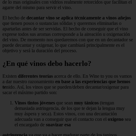
de lo mas originales con vidrios realmente retorcidos que facilitan el
agarre del mismo para servir el vino.
El hecho de
decantar vino se aplica técnicamente a vinos añejos
que tienen posos o sustancias sólidas y queremos eliminarlas o
apartarlas antes de ser servidas. El hecho de conseguir que el vino
exprese todos sus aromas corresponde a la aireación u oxigenación
del vino. De momento nos quedaremos con que en un decantador se
puede decantar y oxigenar, lo que cambiará principalmente es el
objetivo y será la duración del proceso.
¿En qué vinos debo hacerlo?
Existen
diferentes teorías
acerca de ello. En Wine to you os vamos
a dar nuestro razonamiento
en base a las experiencias que hemos
te
nido. Así, los vinos que se pueden/deben decantar/oxigenar para
sacar el máximo partido son:
Vinos tintos jóvenes
que sean
muy tánicos
(tengan
demasiada astringencia, de los que te dejan la lengua muy
muy áspera y seca). Estos vinos, con una decantación
adecuada van a conseguir que el contacto con el
oxígeno
sea
el encargado de
suavizar esa
astringencia
ya que va a hacer madurar parte de los taninos.