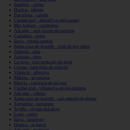
Badajoz - cheles
Huelva - jabugo
Barcelona - cabrils
Ciudad-real - almodóvar-del-campo
Illes-balears - capdepera
Alicante - sant-vicent-del-raspeig
Cantabria - potes
álava - vitoria-gasteiz
Santa-cruz-de-tenerife - icod-de-los-vinos
Almería - adra
Asturias - siero
La-rioja - cuzcurrita-de-río-tirón
Girona - sant-feliu-de-guíxols
Valencia - alboraya
Málaga - sayalonga
Murcia - caravaca-de-la-cruz
Ciudad-real - villanueva-de-los-infantes
Alicante - villena
Santa-cruz-de-tenerife - san-miguel-de-abona
Tarragona - tarragona
Sevilla - el-viso-del-alcor
Lugo - sober
álava - lantziego
Huesca - la-fueva
Alicante - monòver