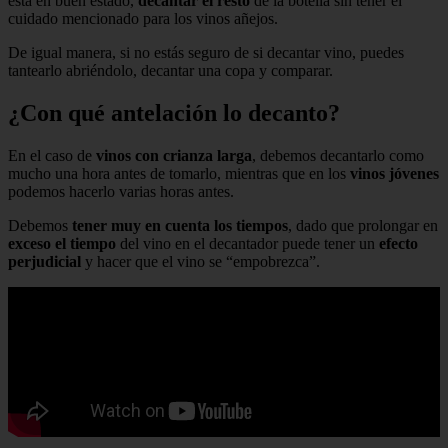
está en buen estado,
decantar el resto
de la botella sin tener el
cuidado mencionado para los vinos añejos.
De igual manera, si no estás seguro de si decantar vino, puedes
tantearlo abriéndolo, decantar una copa y comparar.
¿Con qué antelación lo decanto?
En el caso de
vinos con crianza larga
, debemos decantarlo como
mucho una hora antes de tomarlo, mientras que en los
vinos jóvenes
podemos hacerlo varias horas antes.
Debemos
tener muy en cuenta los tiempos
, dado que prolongar en
exceso el tiempo
del vino en el decantador puede tener un
efecto
perjudicial
y hacer que el vino se “empobrezca”.