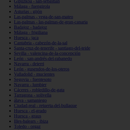
Gipuzkoa - san-sebastián
Málaga - fuengirola
Asturias - gijón
Las-palmas - vega-de-san-mateo
Las-palmas - las-palmas-de-gran-canaria
Badajoz - badajoz
Málaga - frigiliana
Huesca - jaca
Cantabria - cabezón-de-la-sal
Santa-cruz-de-tenerife - santiago-del-teide
Sevilla - valencina-de-la-concepción
León - san-andrés-del-rabanedo
Navarra - deierri
León - gusendos-de-los-oteros
Valladolid - mucientes
Segovia - fuentesoto
Navarra - lumbier
Cáceres - robledillo-de-gata
Tarragona - solivella
álava - samaniego
Ciudad-real - retuerta-del-bullaque
Huesca - el-grado
Huesca - graus
Illes-balears - ibiza
Toledo - orgaz