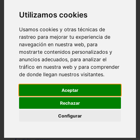
Granada - pulianas
Santa-cruz-de-tenerife - los-llanos-de-aridane
Utilizamos cookies
Cantabria - suances
Sevilla - bormujos
Granada - monachil
Usamos cookies y otras técnicas de
Málaga - júzcar
rastreo para mejorar tu experiencia de
Huesca - isábena
navegación en nuestra web, para
Huesca - alquézar
Huesca - castejón-de-sos
mostrarte contenidos personalizados y
Lleida - alt-àneu
anuncios adecuados, para analizar el
Sevilla - marinaleda
tráfico en nuestra web y para comprender
Córdoba - almedinilla
Navarra - zangoza
de donde llegan nuestros visitantes.
Cantabria - arenas-de-iguña
Barcelona - la-pobla-de-lillet
Murcia - cartagena
Aceptar
Las-palmas - yaiza
Madrid - nuevo-baztán
Rechazar
Sevilla - arahal
Málaga - istán
Configurar
Valladolid - fuensaldaña
Sevilla - salteras
Huesca - biescas
Granada - pampaneira