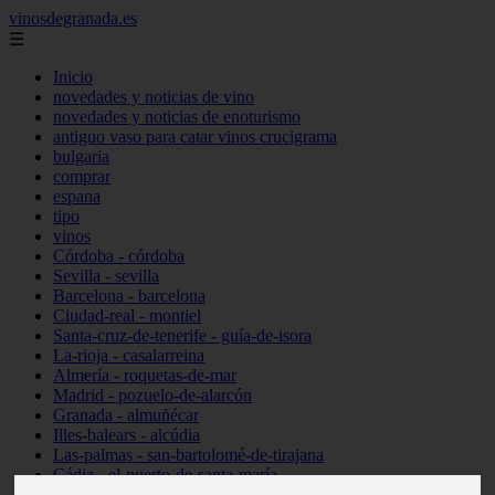
vinosdegranada.es
☰
Inicio
novedades y noticias de vino
novedades y noticias de enoturismo
antiguo vaso para catar vinos crucigrama
bulgaria
comprar
espana
tipo
vinos
Córdoba - córdoba
Sevilla - sevilla
Barcelona - barcelona
Ciudad-real - montiel
Santa-cruz-de-tenerife - guía-de-isora
La-rioja - casalarreina
Almería - roquetas-de-mar
Madrid - pozuelo-de-alarcón
Granada - almuñécar
Illes-balears - alcúdia
Las-palmas - san-bartolomé-de-tirajana
Cádiz - el-puerto-de-santa-maría
Madrid - valdemoro