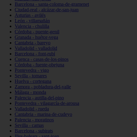
Barcelona - santa-coloma-de-gramenet
Ciudad-real - alcázar-de-san-juan
Asturias - avilés
León - villamañán
Valencia - chulilla
Córdoba - puente-genil
Granada - huétor-vega
Cantabria - bareyo
Valladolid - valladolid
Barcelona - font-rubí
Cuenca - casas-de-los-pinos
Córdoba - fuente-obejuna
Pontevedra - vigo
Sevilla - tomares
Huelva - cortegana
Zamora - pobladura-del-valle
Málaga - monda
Palencia - autilla-del-pino
Pontevedra - vilagarcía-de-arousa
Valladolid - rueda
Cantabria - marina-de-cudeyo
Palencia - moratinos
Sevilla - camas
Barcelona - subirats
Illes-balears - sant-joan