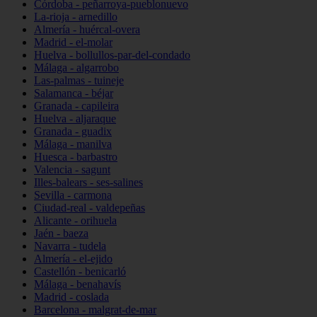
Córdoba - peñarroya-pueblonuevo
La-rioja - arnedillo
Almería - huércal-overa
Madrid - el-molar
Huelva - bollullos-par-del-condado
Málaga - algarrobo
Las-palmas - tuineje
Salamanca - béjar
Granada - capileira
Huelva - aljaraque
Granada - guadix
Málaga - manilva
Huesca - barbastro
Valencia - sagunt
Illes-balears - ses-salines
Sevilla - carmona
Ciudad-real - valdepeñas
Alicante - orihuela
Jaén - baeza
Navarra - tudela
Almería - el-ejido
Castellón - benicarló
Málaga - benahavís
Madrid - coslada
Barcelona - malgrat-de-mar