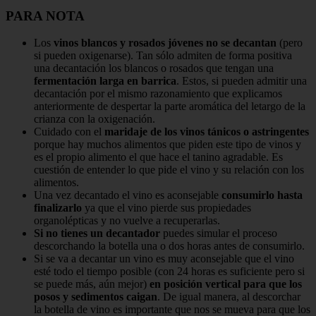
PARA NOTA
Los
vinos blancos y rosados jóvenes no se decantan
(pero
si pueden oxigenarse). Tan sólo admiten de forma positiva
una decantación los blancos o rosados que tengan una
fermentación larga en barrica
. Estos, si pueden admitir una
decantación por el mismo razonamiento que explicamos
anteriormente de despertar la parte aromática del letargo de la
crianza con la oxigenación.
Cuidado con el
maridaje de los vinos tánicos o astringentes
porque hay muchos alimentos que piden este tipo de vinos y
es el propio alimento el que hace el tanino agradable. Es
cuestión de entender lo que pide el vino y su relación con los
alimentos.
Una vez decantado el vino es aconsejable
consumirlo hasta
finalizarlo
ya que el vino pierde sus propiedades
organolépticas y no vuelve a recuperarlas.
Si no tienes un decantador
puedes simular el proceso
descorchando la botella una o dos horas antes de consumirlo.
Si se va a decantar un vino es muy aconsejable que el vino
esté todo el tiempo posible (con 24 horas es suficiente pero si
se puede más, aún mejor)
en posición vertical para que los
posos y sedimentos caigan
. De igual manera, al descorchar
la botella de vino es importante que nos se mueva para que los