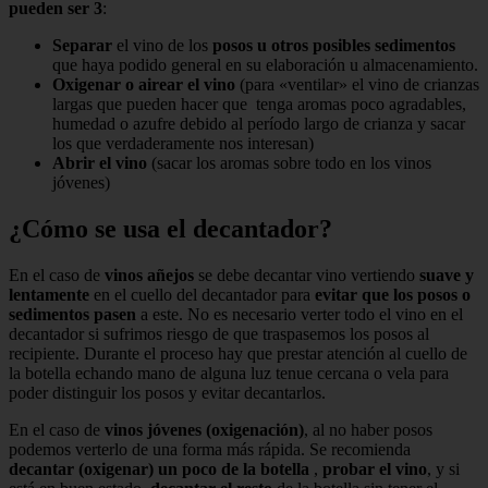
pueden ser 3
:
Separar
el vino de los
posos u otros posibles sedimentos
que haya podido general en su elaboración u almacenamiento.
Oxigenar o airear el vino
(para «ventilar» el vino de crianzas
largas que pueden hacer que tenga aromas poco agradables,
humedad o azufre debido al período largo de crianza y sacar
los que verdaderamente nos interesan)
Abrir el vino
(sacar los aromas sobre todo en los vinos
jóvenes)
¿Cómo se usa el decantador?
En el caso de
vinos añejos
se debe decantar vino vertiendo
suave y
lentamente
en el cuello del decantador para
evitar que los posos o
sedimentos pasen
a este. No es necesario verter todo el vino en el
decantador si sufrimos riesgo de que traspasemos los posos al
recipiente. Durante el proceso hay que prestar atención al cuello de
la botella echando mano de alguna luz tenue cercana o vela para
poder distinguir los posos y evitar decantarlos.
En el caso de
vinos jóvenes (oxigenación)
, al no haber posos
podemos verterlo de una forma más rápida. Se recomienda
decantar (oxigenar) un poco de la botella
,
probar el vino
, y si