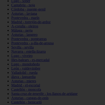
Lugo - sober
Cantabria - noja
Córdoba - puente-genil
Asturias - laviana
Pontevedra - marín
Madrid - torrejón-de-ardoz
A-coruña - oleiros
Málaga - nerja
Asturias - langreo
Pontevedra - ponteareas
Pontevedra - a-illa-de-arousa
Sevilla - sevilla
Navarra - estella-lizarra
Lugo - viveiro
Illes-balears - es-mercadal
Lugo - mondoñedo
León - valdevimbre
Valladolid - rueda
álava - laguardia
Asturias - mieres
Madrid - el-escorial
Castellón - moncofa
Santa-cruz-de-tenerife - los-llanos-de-aridane
Asturias - cangas-de-onís
Castellón - benicarló