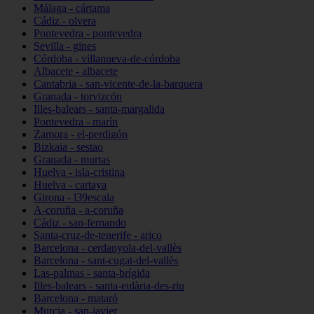
Málaga - cártama
Cádiz - olvera
Pontevedra - pontevedra
Sevilla - gines
Córdoba - villanueva-de-córdoba
Albacete - albacete
Cantabria - san-vicente-de-la-barquera
Granada - torvizcón
Illes-balears - santa-margalida
Pontevedra - marín
Zamora - el-perdigón
Bizkaia - sestao
Granada - murtas
Huelva - isla-cristina
Huelva - cartaya
Girona - l39escala
A-coruña - a-coruña
Cádiz - san-fernando
Santa-cruz-de-tenerife - arico
Barcelona - cerdanyola-del-vallès
Barcelona - sant-cugat-del-vallès
Las-palmas - santa-brígida
Illes-balears - santa-eulària-des-riu
Barcelona - mataró
Murcia - san-javier