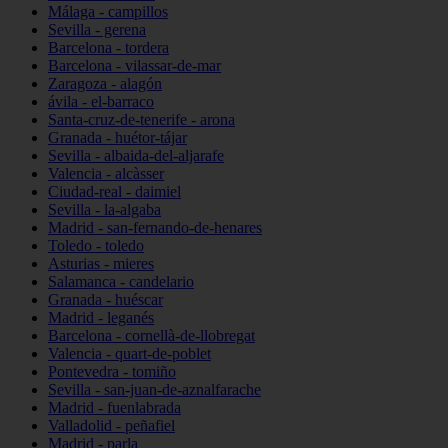
Málaga - campillos
Sevilla - gerena
Barcelona - tordera
Barcelona - vilassar-de-mar
Zaragoza - alagón
ávila - el-barraco
Santa-cruz-de-tenerife - arona
Granada - huétor-tájar
Sevilla - albaida-del-aljarafe
Valencia - alcàsser
Ciudad-real - daimiel
Sevilla - la-algaba
Madrid - san-fernando-de-henares
Toledo - toledo
Asturias - mieres
Salamanca - candelario
Granada - huéscar
Madrid - leganés
Barcelona - cornellà-de-llobregat
Valencia - quart-de-poblet
Pontevedra - tomiño
Sevilla - san-juan-de-aznalfarache
Madrid - fuenlabrada
Valladolid - peñafiel
Madrid - parla