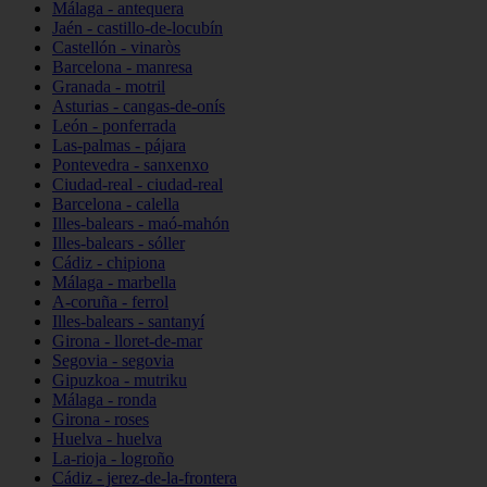
Málaga - antequera
Jaén - castillo-de-locubín
Castellón - vinaròs
Barcelona - manresa
Granada - motril
Asturias - cangas-de-onís
León - ponferrada
Las-palmas - pájara
Pontevedra - sanxenxo
Ciudad-real - ciudad-real
Barcelona - calella
Illes-balears - maó-mahón
Illes-balears - sóller
Cádiz - chipiona
Málaga - marbella
A-coruña - ferrol
Illes-balears - santanyí
Girona - lloret-de-mar
Segovia - segovia
Gipuzkoa - mutriku
Málaga - ronda
Girona - roses
Huelva - huelva
La-rioja - logroño
Cádiz - jerez-de-la-frontera