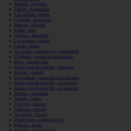
Madrid - el-álamo
Toledo - fuensalida
Las-palmas - tejeda
Córdoba - la-carlota
Murcia - cehegín
Cádiz - rota
Huelva - gibraleón
Las-palmas - tinajo
Lleida - lleida
A-coruña - santiago-de-compostela
Córdoba - aguilar-de-la-frontera
álava - eskuernaga
Santa-cruz-de-tenerife - tegueste
Murcia - jumilla
Las-palmas - santa-lucía-de-tirajana
Santa-cruz-de-tenerife - la-orotava
Santa-cruz-de-tenerife - la-guancha
Murcia - moratalla
Toledo - yepes
Cáceres - cáceres
Valencia - torrent
A-coruña - ribeira
Pontevedra - caldas-de-reis
Málaga - torrox
Almería - olula-del-río