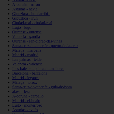
A-coruña - narón
Asturias - navia
Gipuzkoa - hondarribia
Gipuzkoa - irun
Ciudad-real - ciudad-real
Lugo - lugo
Ourense - ourense
Valencia - gandia
Ourense - san-cibrao-das-viñas
Santa-cruz-de-tenerife - puerto-de-la-cruz
Málaga - marbella
Madrid - madrid
Las-palmas - telde
Valencia - valencia
Illes-balears - palma-de-mallorca
Barcelona - barcelona
Madrid - leganés
Málaga - torrox
Santa-cruz-de-tenerife - guía-de-isora
álava - leza
A-coruña - carballo
Madrid - el-boalo
Lugo - monterroso
Asturias - avilés