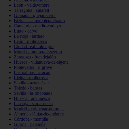
León - valdevimbre
Tarragona - calafell
Granada - güejar-sierra
Bizkaia - amorebieta-etxano
Cantabria - medio-cudeyo
Lugo - cervo
La-rioja - lardero
León - molinaseca
Ciudad-real - almagro
Murcia - molina-de-segura
Zaragoza - fuendejalón
Huesca - villanueva-de-sigena
Pontevedra - o-grove
Las-palmas - arucas
Lleida - mollerussa
Sevilla - aznalcázar
Toledo - bargas
Sevilla - la-rinconada
Huesca - adahuesca
La-rioja - san-asensio
Madrid - colmenar-de-oreja
Almería - láujar-de-andarax
Córdoba - montilla
Girona - palamós