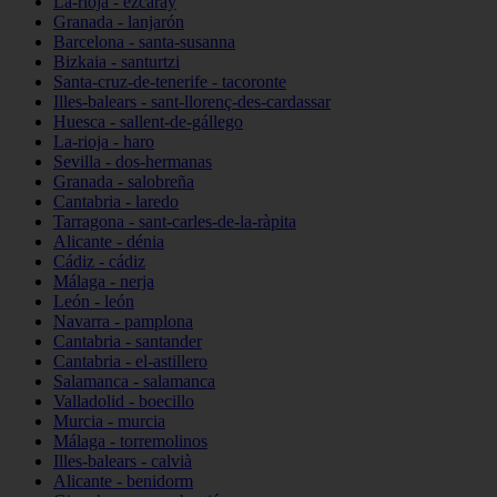
La-rioja - ezcaray
Granada - lanjarón
Barcelona - santa-susanna
Bizkaia - santurtzi
Santa-cruz-de-tenerife - tacoronte
Illes-balears - sant-llorenç-des-cardassar
Huesca - sallent-de-gállego
La-rioja - haro
Sevilla - dos-hermanas
Granada - salobreña
Cantabria - laredo
Tarragona - sant-carles-de-la-ràpita
Alicante - dénia
Cádiz - cádiz
Málaga - nerja
León - león
Navarra - pamplona
Cantabria - santander
Cantabria - el-astillero
Salamanca - salamanca
Valladolid - boecillo
Murcia - murcia
Málaga - torremolinos
Illes-balears - calvià
Alicante - benidorm