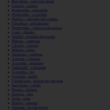
Barcelona - sant-joan-despí
Cuenca - cuenca
Pontevedra - redondela
Pontevedra - o-porriño
Huelva - valverde-del-camino
Gipuzkoa - aretxabaleta
Pontevedra - vilanova-de-arousa
Lugo - ribadeo
Madrid - boadilla-del-monte
Málaga - estepona
Cáceres - cáceres
Málaga - mijas
Zaragoza - cariñena
Asturias - colunga
A-coruña - betanzos
Valladolid - valladolid
A-coruña - teo
Granada - motril
Ciudad-real - alcázar-de-san-juan
Barcelona - calella
Burgos - burgos
Zamora - toro
Soria - soria
Huelva - moguer
Alicante - la-vila-joiosa