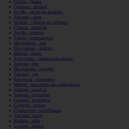
Girona - blanes
Granada - albuñol
Sevilla - alcalá-de-guadaíra
Alicante - altea
Madrid - villarejo-de-salvanés
Cuenca - tarancón
Sevilla - pedrera
Toledo - manzaneque
Illes-balears - artà
Illes-balears - andratx
Málaga - guaro
Pontevedra - vilanova-de-arousa
Zamora - toro
Illes-balears - esporles
Alicante - elx
Barcelona - el-masnou
Madrid - san-martín-de-valdeiglesias
Almería - mojácar
Segovia - el-espinar
La-rioja - hormilleja
Córdoba - iznájar
Ciudad-real - socuéllamos
Alicante - petrer
Bizkaia - zalla
La-rioja - ábalos