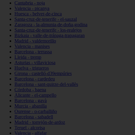
Cantabria - noja
Valencia - picanya
Huesca - belver-de-cinca
Santa-cruz-de-tenerife - el-sauzal
Zaragoza - la-almunia-de-doña-godina
Santa-cruz-de-tenerife - los-realejos
Bizkaia - valle-de-trápaga-trapagaran
Madrid - valdemorillo
Valencia - manises
Barcelona - terrassa
Lleida - tremp
Asturias - villaviciosa
Huelva - trigueros
Girona - castelló-d39empúries
Barcelona - cardedeu
Barcelona - sant-quirze-del-vallès
Córdoba - baena
Alicante - el-campello
Barcelona - gavà
Murcia - abanilla
Ourense - o-carballiño
Barcelona - sabadell
Madrid - torrejón-de-ardoz
Teruel - alcorisa
Valencia - alfafar