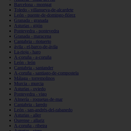
Barcelona - montgat
Toledo - villanueva-de-alcardete
León - puente-de-domingo-flórez
Granada - granada
Asturias - gijón
Pontevedra - pontevedra
Granada - maracena
Cantabria - riotuerto
ávila - el-barco-de-ávila
La-rioja - haro
A-coruña - a-coruña
León - león
Cantabria - santander
A-coruña - santiago-de-compostela
Málaga - torremolinos
Murcia - murcia
Asturias - oviedo
Pontevedra - vigo
Almería - roquetas-de-mar
Cantabria - laredo
León - san-andrés-del-rabanedo
Asturias - aller
Ourense - allariz
A-coruña - ribeira
Asturias - siero