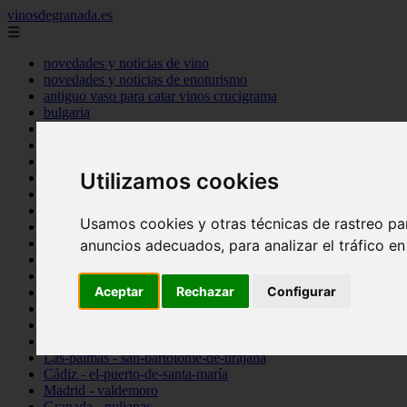
vinosdegranada.es
☰
novedades y noticias de vino
novedades y noticias de enoturismo
antiguo vaso para catar vinos crucigrama
bulgaria
comprar
espana
tipo
Utilizamos cookies
vinos
Córdoba - córdoba
Sevilla - sevilla
Usamos cookies y otras técnicas de rastreo pa
Barcelona - barcelona
Ciudad-real - montiel
anuncios adecuados, para analizar el tráfico e
Santa-cruz-de-tenerife - guía-de-isora
La-rioja - casalarreina
Aceptar
Rechazar
Configurar
Almería - roquetas-de-mar
Madrid - pozuelo-de-alarcón
Granada - almuñécar
Illes-balears - alcúdia
Las-palmas - san-bartolomé-de-tirajana
Cádiz - el-puerto-de-santa-maría
Madrid - valdemoro
Granada - pulianas