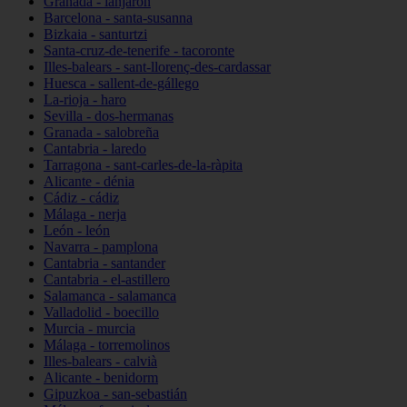
Granada - lanjarón
Barcelona - santa-susanna
Bizkaia - santurtzi
Santa-cruz-de-tenerife - tacoronte
Illes-balears - sant-llorenç-des-cardassar
Huesca - sallent-de-gállego
La-rioja - haro
Sevilla - dos-hermanas
Granada - salobreña
Cantabria - laredo
Tarragona - sant-carles-de-la-ràpita
Alicante - dénia
Cádiz - cádiz
Málaga - nerja
León - león
Navarra - pamplona
Cantabria - santander
Cantabria - el-astillero
Salamanca - salamanca
Valladolid - boecillo
Murcia - murcia
Málaga - torremolinos
Illes-balears - calvià
Alicante - benidorm
Gipuzkoa - san-sebastián