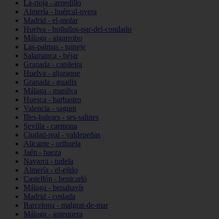
La-rioja - arnedillo
Almería - huércal-overa
Madrid - el-molar
Huelva - bollullos-par-del-condado
Málaga - algarrobo
Las-palmas - tuineje
Salamanca - béjar
Granada - capileira
Huelva - aljaraque
Granada - guadix
Málaga - manilva
Huesca - barbastro
Valencia - sagunt
Illes-balears - ses-salines
Sevilla - carmona
Ciudad-real - valdepeñas
Alicante - orihuela
Jaén - baeza
Navarra - tudela
Almería - el-ejido
Castellón - benicarló
Málaga - benahavís
Madrid - coslada
Barcelona - malgrat-de-mar
Málaga - antequera