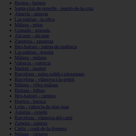
Burgos - burgos
Santa-cruz-de-tenerife - puerto-de-la-cruz
Almería - almería
Las-palmas - la-oliva
Málaga - mijas
Granada - granada
Alicante - alicante
Zaragoza - zaragoza
Illes-balears - palma-de-mallorca
Las-palmas - teguise
Málaga - málaga
Valencia - valencia
Madrid - madrid
Barcelona - palau-solità-i-plegamans
Barcelona - vilanova-i-la-geltrú
Málaga - vélez-málaga
Bizkaia - bilbao
Illes-balears - campos
Huesca - huesca
León - valencia-de-don-juan
Asturias - oviedo
Barcelona - vilanova-del-camí
Zamora - zamora
Cádiz - conil-de-la-frontera
Málaga - cártama