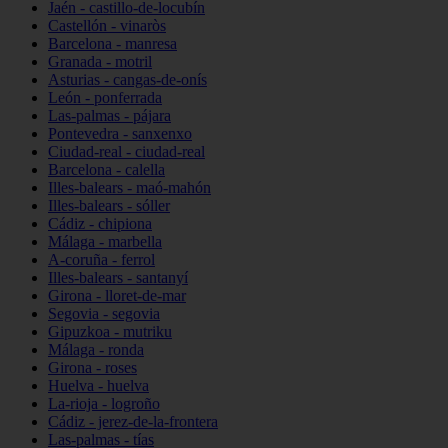
Jaén - castillo-de-locubín
Castellón - vinaròs
Barcelona - manresa
Granada - motril
Asturias - cangas-de-onís
León - ponferrada
Las-palmas - pájara
Pontevedra - sanxenxo
Ciudad-real - ciudad-real
Barcelona - calella
Illes-balears - maó-mahón
Illes-balears - sóller
Cádiz - chipiona
Málaga - marbella
A-coruña - ferrol
Illes-balears - santanyí
Girona - lloret-de-mar
Segovia - segovia
Gipuzkoa - mutriku
Málaga - ronda
Girona - roses
Huelva - huelva
La-rioja - logroño
Cádiz - jerez-de-la-frontera
Las-palmas - tías