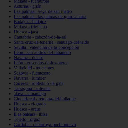
Málaga - fuengirola
Asturias - gijón
Las-palmas - vega-de-san-mateo
Las-palmas - las-palmas-de-gran-canaria
Badajoz - badajoz
Málaga - frigiliana
Huesca - jaca
Cantabria - cabezón-de-la-sal
Santa-cruz-de-tenerife - santiago-del-teide
Sevilla - valencina-de-la-concepción
León - san-andrés-del-rabanedo
Navarra - deierri
León - gusendos-de-los-oteros
Valladolid - mucientes
Segovia - fuentesoto
Navarra - lumbier
Cáceres - robledillo-de-gata
Tarragona - solivella
álava - samaniego
Ciudad-real - retuerta-del-bullaque
Huesca - el-grado
Huesca - graus
Illes-balears - ibiza
Toledo - orgaz
Córdoba - peñarroya-pueblonuevo