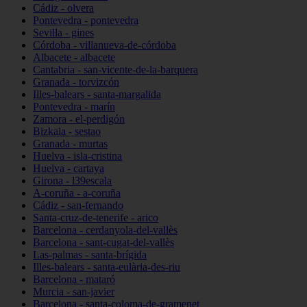
Cádiz - olvera
Pontevedra - pontevedra
Sevilla - gines
Córdoba - villanueva-de-córdoba
Albacete - albacete
Cantabria - san-vicente-de-la-barquera
Granada - torvizcón
Illes-balears - santa-margalida
Pontevedra - marín
Zamora - el-perdigón
Bizkaia - sestao
Granada - murtas
Huelva - isla-cristina
Huelva - cartaya
Girona - l39escala
A-coruña - a-coruña
Cádiz - san-fernando
Santa-cruz-de-tenerife - arico
Barcelona - cerdanyola-del-vallès
Barcelona - sant-cugat-del-vallès
Las-palmas - santa-brígida
Illes-balears - santa-eulària-des-riu
Barcelona - mataró
Murcia - san-javier
Barcelona - santa-coloma-de-gramenet