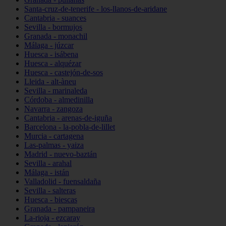
Santa-cruz-de-tenerife - los-llanos-de-aridane
Cantabria - suances
Sevilla - bormujos
Granada - monachil
Málaga - júzcar
Huesca - isábena
Huesca - alquézar
Huesca - castejón-de-sos
Lleida - alt-àneu
Sevilla - marinaleda
Córdoba - almedinilla
Navarra - zangoza
Cantabria - arenas-de-iguña
Barcelona - la-pobla-de-lillet
Murcia - cartagena
Las-palmas - yaiza
Madrid - nuevo-baztán
Sevilla - arahal
Málaga - istán
Valladolid - fuensaldaña
Sevilla - salteras
Huesca - biescas
Granada - pampaneira
La-rioja - ezcaray