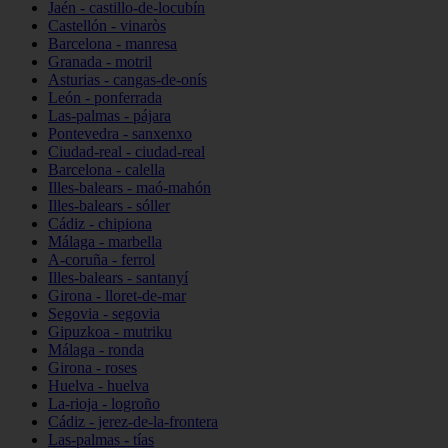
Jaén - castillo-de-locubín
Castellón - vinaròs
Barcelona - manresa
Granada - motril
Asturias - cangas-de-onís
León - ponferrada
Las-palmas - pájara
Pontevedra - sanxenxo
Ciudad-real - ciudad-real
Barcelona - calella
Illes-balears - maó-mahón
Illes-balears - sóller
Cádiz - chipiona
Málaga - marbella
A-coruña - ferrol
Illes-balears - santanyí
Girona - lloret-de-mar
Segovia - segovia
Gipuzkoa - mutriku
Málaga - ronda
Girona - roses
Huelva - huelva
La-rioja - logroño
Cádiz - jerez-de-la-frontera
Las-palmas - tías