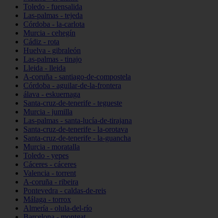
Toledo - fuensalida
Las-palmas - tejeda
Córdoba - la-carlota
Murcia - cehegín
Cádiz - rota
Huelva - gibraleón
Las-palmas - tinajo
Lleida - lleida
A-coruña - santiago-de-compostela
Córdoba - aguilar-de-la-frontera
álava - eskuernaga
Santa-cruz-de-tenerife - tegueste
Murcia - jumilla
Las-palmas - santa-lucía-de-tirajana
Santa-cruz-de-tenerife - la-orotava
Santa-cruz-de-tenerife - la-guancha
Murcia - moratalla
Toledo - yepes
Cáceres - cáceres
Valencia - torrent
A-coruña - ribeira
Pontevedra - caldas-de-reis
Málaga - torrox
Almería - olula-del-río
Barcelona - montgat