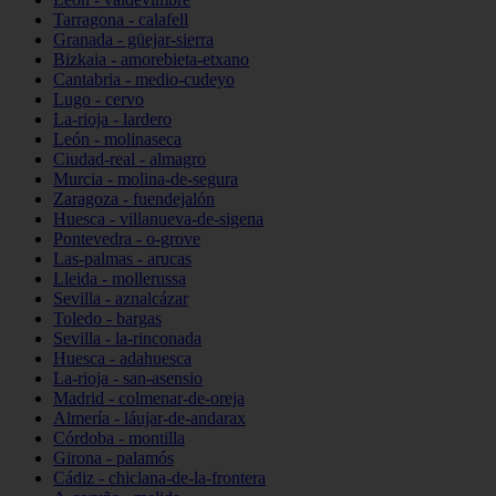
Tarragona - calafell
Granada - güejar-sierra
Bizkaia - amorebieta-etxano
Cantabria - medio-cudeyo
Lugo - cervo
La-rioja - lardero
León - molinaseca
Ciudad-real - almagro
Murcia - molina-de-segura
Zaragoza - fuendejalón
Huesca - villanueva-de-sigena
Pontevedra - o-grove
Las-palmas - arucas
Lleida - mollerussa
Sevilla - aznalcázar
Toledo - bargas
Sevilla - la-rinconada
Huesca - adahuesca
La-rioja - san-asensio
Madrid - colmenar-de-oreja
Almería - láujar-de-andarax
Córdoba - montilla
Girona - palamós
Cádiz - chiclana-de-la-frontera