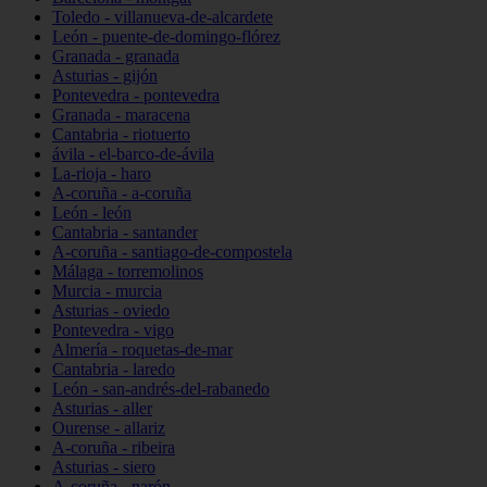
Toledo - villanueva-de-alcardete
León - puente-de-domingo-flórez
Granada - granada
Asturias - gijón
Pontevedra - pontevedra
Granada - maracena
Cantabria - riotuerto
ávila - el-barco-de-ávila
La-rioja - haro
A-coruña - a-coruña
León - león
Cantabria - santander
A-coruña - santiago-de-compostela
Málaga - torremolinos
Murcia - murcia
Asturias - oviedo
Pontevedra - vigo
Almería - roquetas-de-mar
Cantabria - laredo
León - san-andrés-del-rabanedo
Asturias - aller
Ourense - allariz
A-coruña - ribeira
Asturias - siero
A-coruña - narón