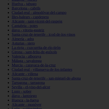
Huelva - jabugo
Barcelona - cabrils
Ciudad-real - almodóvar-del-campo
Illes-balears - capdepera
Alicante - sant-vicent-del-raspeig
Cantabria - potes
álava - vitoria-gasteiz
Santa-cruz-de-tenerife - icod-de-los-vinos
Almería - adra
Asturias - siero
La-rioja - cuzcurrita-de-río-tirón
Girona - sant-feliu-de-guíxols
Valencia - alboraya
Málaga - sayalonga
Murcia - caravaca-de-la-cruz
Ciudad-real - villanueva-de-los-infantes
Alicante - villena
Santa-cruz-de-tenerife - san-miguel-de-abona
Tarragona - tarragona
Sevilla - el-viso-del-alcor
Lugo - sober
álava - lantziego
Huesca - la-fueva
Alicante - monòver
León - valdevimbre