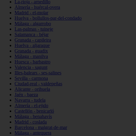
La-rioja - arnedillo
Almería - huércal-overa
Madrid - el-molar
Huelva - bollullos-par-del-condado
Málaga - algarrobo
Las-palmas - tuineje
Salamanca - béjar
Granada - capileira
Huelva - aljaraque
Granada - guadix
Málaga - manilva
Huesca - barbastro
Valencia - sagunt
Illes-balears - ses-salines
Sevilla - carmona
Ciudad-real - valdepeñas
Alicante - orihuela
Jaén - baeza
Navarra - tudela
Almería - el-ejido
Castellón - benicarló
Málaga - benahavís
Madrid - coslada
Barcelona - malgrat-de-mar
Málaga - antequera