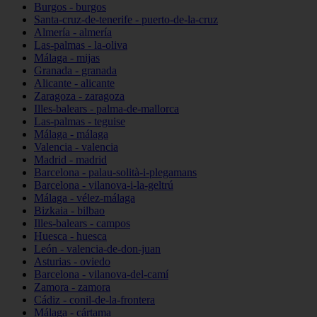
Burgos - burgos
Santa-cruz-de-tenerife - puerto-de-la-cruz
Almería - almería
Las-palmas - la-oliva
Málaga - mijas
Granada - granada
Alicante - alicante
Zaragoza - zaragoza
Illes-balears - palma-de-mallorca
Las-palmas - teguise
Málaga - málaga
Valencia - valencia
Madrid - madrid
Barcelona - palau-solità-i-plegamans
Barcelona - vilanova-i-la-geltrú
Málaga - vélez-málaga
Bizkaia - bilbao
Illes-balears - campos
Huesca - huesca
León - valencia-de-don-juan
Asturias - oviedo
Barcelona - vilanova-del-camí
Zamora - zamora
Cádiz - conil-de-la-frontera
Málaga - cártama