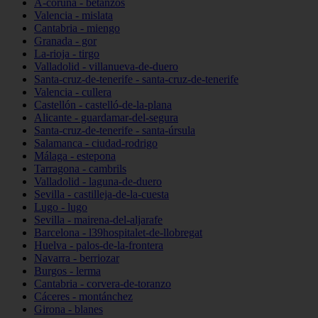
A-coruña - betanzos
Valencia - mislata
Cantabria - miengo
Granada - gor
La-rioja - tirgo
Valladolid - villanueva-de-duero
Santa-cruz-de-tenerife - santa-cruz-de-tenerife
Valencia - cullera
Castellón - castelló-de-la-plana
Alicante - guardamar-del-segura
Santa-cruz-de-tenerife - santa-úrsula
Salamanca - ciudad-rodrigo
Málaga - estepona
Tarragona - cambrils
Valladolid - laguna-de-duero
Sevilla - castilleja-de-la-cuesta
Lugo - lugo
Sevilla - mairena-del-aljarafe
Barcelona - l39hospitalet-de-llobregat
Huelva - palos-de-la-frontera
Navarra - berriozar
Burgos - lerma
Cantabria - corvera-de-toranzo
Cáceres - montánchez
Girona - blanes