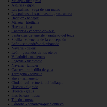
Málaga - fuengirola
Asturias - gijón
Las-palmas - vega-de-san-mateo
Las-palmas - las-palmas-de-gran-canaria
Badajoz - badajoz
Málaga - frigiliana
Huesca - jaca
Cantabria - cabezón-de-la-sal
Santa-cruz-de-tenerife - santiago-del-teide
Sevilla - valencina-de-la-concepción
León - san-andrés-del-rabanedo
Navarra - deierri
León - gusendos-de-los-oteros
Valladolid - mucientes
Segovia - fuentesoto
Navarra - lumbier
Cáceres - robledillo-de-gata
Tarragona - solivella
álava - samaniego
Ciudad-real - retuerta-del-bullaque
Huesca - el-grado
Huesca - graus
Illes-balears - ibiza
Toledo - orgaz
Córdoba - peñarroya-pueblonuevo