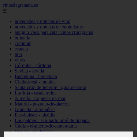
vinosdegranada.es
☰
novedades y noticias de vino
novedades y noticias de enoturismo
antiguo vaso para catar vinos crucigrama
bulgaria
comprar
espana
tipo
vinos
Córdoba - córdoba
Sevilla - sevilla
Barcelona - barcelona
Ciudad-real - montiel
Santa-cruz-de-tenerife - guía-de-isora
La-rioja - casalarreina
Almería - roquetas-de-mar
Madrid - pozuelo-de-alarcón
Granada - almuñécar
Illes-balears - alcúdia
Las-palmas - san-bartolomé-de-tirajana
Cádiz - el-puerto-de-santa-maría
Madrid - valdemoro
Granada - pulianas