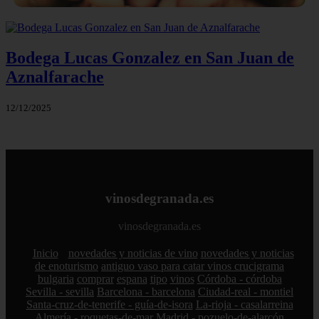
Bodega Lucas Gonzalez en San Juan de
Aznalfarache
12/12/2025
vinosdegranada.es
vinosdegranada.es
Inicio
novedades y noticias de vino
novedades y noticias
de enoturismo
antiguo vaso para catar vinos crucigrama
bulgaria
comprar
espana
tipo
vinos
Córdoba - córdoba
Sevilla - sevilla
Barcelona - barcelona
Ciudad-real - montiel
Santa-cruz-de-tenerife - guía-de-isora
La-rioja - casalarreina
Almería - roquetas-de-mar
Madrid - pozuelo-de-alarcón