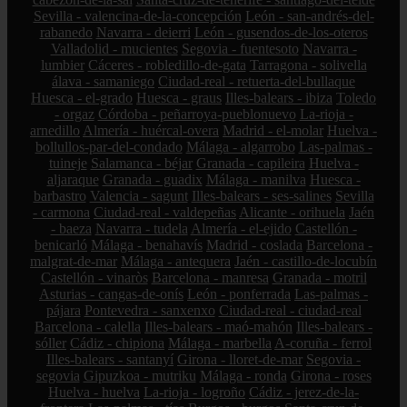
Sevilla - valencina-de-la-concepción
León - san-andrés-del-
rabanedo
Navarra - deierri
León - gusendos-de-los-oteros
Valladolid - mucientes
Segovia - fuentesoto
Navarra -
lumbier
Cáceres - robledillo-de-gata
Tarragona - solivella
álava - samaniego
Ciudad-real - retuerta-del-bullaque
Huesca - el-grado
Huesca - graus
Illes-balears - ibiza
Toledo
- orgaz
Córdoba - peñarroya-pueblonuevo
La-rioja -
arnedillo
Almería - huércal-overa
Madrid - el-molar
Huelva -
bollullos-par-del-condado
Málaga - algarrobo
Las-palmas -
tuineje
Salamanca - béjar
Granada - capileira
Huelva -
aljaraque
Granada - guadix
Málaga - manilva
Huesca -
barbastro
Valencia - sagunt
Illes-balears - ses-salines
Sevilla
- carmona
Ciudad-real - valdepeñas
Alicante - orihuela
Jaén
- baeza
Navarra - tudela
Almería - el-ejido
Castellón -
benicarló
Málaga - benahavís
Madrid - coslada
Barcelona -
malgrat-de-mar
Málaga - antequera
Jaén - castillo-de-locubín
Castellón - vinaròs
Barcelona - manresa
Granada - motril
Asturias - cangas-de-onís
León - ponferrada
Las-palmas -
pájara
Pontevedra - sanxenxo
Ciudad-real - ciudad-real
Barcelona - calella
Illes-balears - maó-mahón
Illes-balears -
sóller
Cádiz - chipiona
Málaga - marbella
A-coruña - ferrol
Illes-balears - santanyí
Girona - lloret-de-mar
Segovia -
segovia
Gipuzkoa - mutriku
Málaga - ronda
Girona - roses
Huelva - huelva
La-rioja - logroño
Cádiz - jerez-de-la-