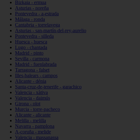
Bizkaia - ermua
Asturias - noreña
Pontevedra - a-estrada
Málaga - ronda
Cantabria - torrelavega
Asturias - san-martín-del-rey-aurelio
Pontevedra - silleda
Huesca - huesca
Lugo - chantada
Madrid - pinto
Sevilla - carmona
Madrid - fuenlabrada
Tarragona - falset
Illes-balears - campos
Alicante - dénia
Santa-cruz-de-tenerife - garachico
Valencia - xàtiva
Valencia - daimús
Girona - olot
Murcia - torre-pacheco
Alicante - alicante
Melilla - melilla
Navarra - pamplona
A-coruña - melide
Valencia - massanassa