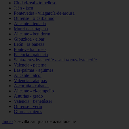
Ciudad-real - tomelloso
Jaén - jaén
Pontevedra - vilagarcía-de-arousa
Ourense - o-carballiño
Alicante - teulada
Murcia - cartagena
Alicante - benidorm
Gipuzkoa - eibar
León - la-bañeza
Pontevedra - meis
Palencia - palencia
Santa-cruz-de-tenerife - santa-cruz-de-tenerife
Valencia - paterna
Las-palmas - agüimes
Alicante - alcoi
Valencia - alaquàs
A-coruña - cabanas
Alicante - el-campello
Asturias - grado
Valencia - benetússer
Ourense - verín
Girona - mieres
Inicio
>
sevilla-san-juan-de-aznalfarache