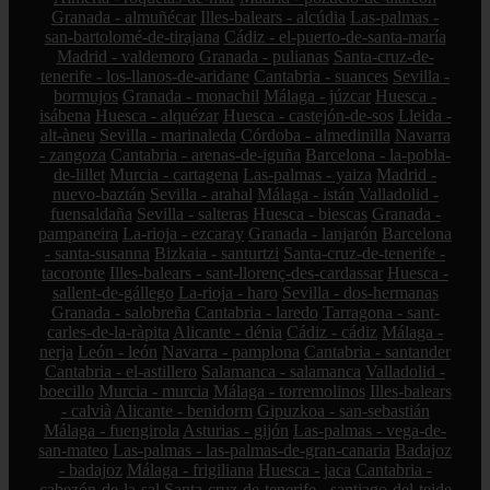
Granada - almuñécar
Illes-balears - alcúdia
Las-palmas -
san-bartolomé-de-tirajana
Cádiz - el-puerto-de-santa-maría
Madrid - valdemoro
Granada - pulianas
Santa-cruz-de-
tenerife - los-llanos-de-aridane
Cantabria - suances
Sevilla -
bormujos
Granada - monachil
Málaga - júzcar
Huesca -
isábena
Huesca - alquézar
Huesca - castejón-de-sos
Lleida -
alt-àneu
Sevilla - marinaleda
Córdoba - almedinilla
Navarra
- zangoza
Cantabria - arenas-de-iguña
Barcelona - la-pobla-
de-lillet
Murcia - cartagena
Las-palmas - yaiza
Madrid -
nuevo-baztán
Sevilla - arahal
Málaga - istán
Valladolid -
fuensaldaña
Sevilla - salteras
Huesca - biescas
Granada -
pampaneira
La-rioja - ezcaray
Granada - lanjarón
Barcelona
- santa-susanna
Bizkaia - santurtzi
Santa-cruz-de-tenerife -
tacoronte
Illes-balears - sant-llorenç-des-cardassar
Huesca -
sallent-de-gállego
La-rioja - haro
Sevilla - dos-hermanas
Granada - salobreña
Cantabria - laredo
Tarragona - sant-
carles-de-la-ràpita
Alicante - dénia
Cádiz - cádiz
Málaga -
nerja
León - león
Navarra - pamplona
Cantabria - santander
Cantabria - el-astillero
Salamanca - salamanca
Valladolid -
boecillo
Murcia - murcia
Málaga - torremolinos
Illes-balears
- calvià
Alicante - benidorm
Gipuzkoa - san-sebastián
Málaga - fuengirola
Asturias - gijón
Las-palmas - vega-de-
san-mateo
Las-palmas - las-palmas-de-gran-canaria
Badajoz
- badajoz
Málaga - frigiliana
Huesca - jaca
Cantabria -
cabezón-de-la-sal
Santa-cruz-de-tenerife - santiago-del-teide