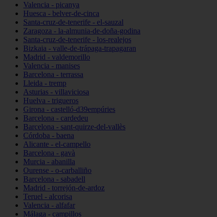
Valencia - picanya
Huesca - belver-de-cinca
Santa-cruz-de-tenerife - el-sauzal
Zaragoza - la-almunia-de-doña-godina
Santa-cruz-de-tenerife - los-realejos
Bizkaia - valle-de-trápaga-trapagaran
Madrid - valdemorillo
Valencia - manises
Barcelona - terrassa
Lleida - tremp
Asturias - villaviciosa
Huelva - trigueros
Girona - castelló-d39empúries
Barcelona - cardedeu
Barcelona - sant-quirze-del-vallès
Córdoba - baena
Alicante - el-campello
Barcelona - gavà
Murcia - abanilla
Ourense - o-carballiño
Barcelona - sabadell
Madrid - torrejón-de-ardoz
Teruel - alcorisa
Valencia - alfafar
Málaga - campillos