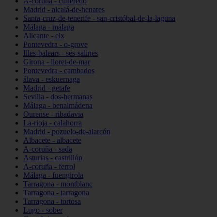
A-coruña - culleredo
Madrid - alcalá-de-henares
Santa-cruz-de-tenerife - san-cristóbal-de-la-laguna
Málaga - málaga
Alicante - elx
Pontevedra - o-grove
Illes-balears - ses-salines
Girona - lloret-de-mar
Pontevedra - cambados
álava - eskuernaga
Madrid - getafe
Sevilla - dos-hermanas
Málaga - benalmádena
Ourense - ribadavia
La-rioja - calahorra
Madrid - pozuelo-de-alarcón
Albacete - albacete
A-coruña - sada
Asturias - castrillón
A-coruña - ferrol
Málaga - fuengirola
Tarragona - montblanc
Tarragona - tarragona
Tarragona - tortosa
Lugo - sober