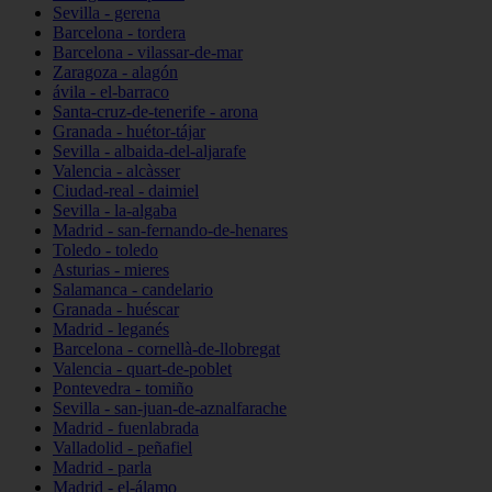
Sevilla - gerena
Barcelona - tordera
Barcelona - vilassar-de-mar
Zaragoza - alagón
ávila - el-barraco
Santa-cruz-de-tenerife - arona
Granada - huétor-tájar
Sevilla - albaida-del-aljarafe
Valencia - alcàsser
Ciudad-real - daimiel
Sevilla - la-algaba
Madrid - san-fernando-de-henares
Toledo - toledo
Asturias - mieres
Salamanca - candelario
Granada - huéscar
Madrid - leganés
Barcelona - cornellà-de-llobregat
Valencia - quart-de-poblet
Pontevedra - tomiño
Sevilla - san-juan-de-aznalfarache
Madrid - fuenlabrada
Valladolid - peñafiel
Madrid - parla
Madrid - el-álamo