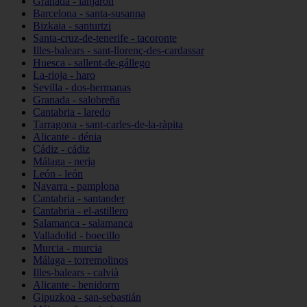
Granada - lanjarón
Barcelona - santa-susanna
Bizkaia - santurtzi
Santa-cruz-de-tenerife - tacoronte
Illes-balears - sant-llorenç-des-cardassar
Huesca - sallent-de-gállego
La-rioja - haro
Sevilla - dos-hermanas
Granada - salobreña
Cantabria - laredo
Tarragona - sant-carles-de-la-ràpita
Alicante - dénia
Cádiz - cádiz
Málaga - nerja
León - león
Navarra - pamplona
Cantabria - santander
Cantabria - el-astillero
Salamanca - salamanca
Valladolid - boecillo
Murcia - murcia
Málaga - torremolinos
Illes-balears - calvià
Alicante - benidorm
Gipuzkoa - san-sebastián