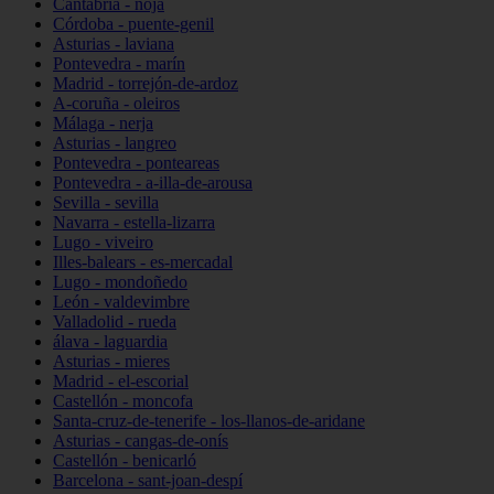
Cantabria - noja
Córdoba - puente-genil
Asturias - laviana
Pontevedra - marín
Madrid - torrejón-de-ardoz
A-coruña - oleiros
Málaga - nerja
Asturias - langreo
Pontevedra - ponteareas
Pontevedra - a-illa-de-arousa
Sevilla - sevilla
Navarra - estella-lizarra
Lugo - viveiro
Illes-balears - es-mercadal
Lugo - mondoñedo
León - valdevimbre
Valladolid - rueda
álava - laguardia
Asturias - mieres
Madrid - el-escorial
Castellón - moncofa
Santa-cruz-de-tenerife - los-llanos-de-aridane
Asturias - cangas-de-onís
Castellón - benicarló
Barcelona - sant-joan-despí