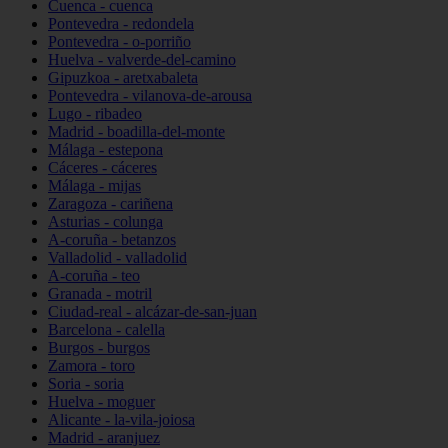
Cuenca - cuenca
Pontevedra - redondela
Pontevedra - o-porriño
Huelva - valverde-del-camino
Gipuzkoa - aretxabaleta
Pontevedra - vilanova-de-arousa
Lugo - ribadeo
Madrid - boadilla-del-monte
Málaga - estepona
Cáceres - cáceres
Málaga - mijas
Zaragoza - cariñena
Asturias - colunga
A-coruña - betanzos
Valladolid - valladolid
A-coruña - teo
Granada - motril
Ciudad-real - alcázar-de-san-juan
Barcelona - calella
Burgos - burgos
Zamora - toro
Soria - soria
Huelva - moguer
Alicante - la-vila-joiosa
Madrid - aranjuez