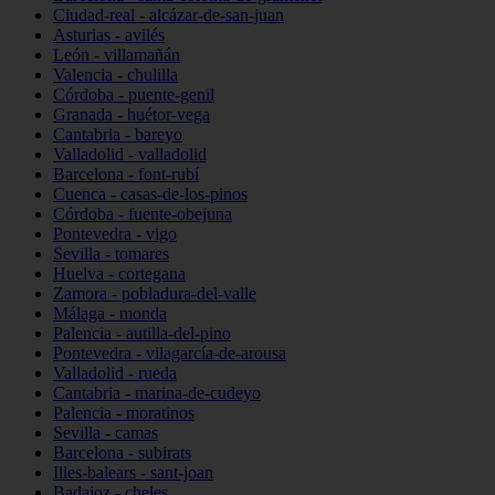
Ciudad-real - alcázar-de-san-juan
Asturias - avilés
León - villamañán
Valencia - chulilla
Córdoba - puente-genil
Granada - huétor-vega
Cantabria - bareyo
Valladolid - valladolid
Barcelona - font-rubí
Cuenca - casas-de-los-pinos
Córdoba - fuente-obejuna
Pontevedra - vigo
Sevilla - tomares
Huelva - cortegana
Zamora - pobladura-del-valle
Málaga - monda
Palencia - autilla-del-pino
Pontevedra - vilagarcía-de-arousa
Valladolid - rueda
Cantabria - marina-de-cudeyo
Palencia - moratinos
Sevilla - camas
Barcelona - subirats
Illes-balears - sant-joan
Badajoz - cheles