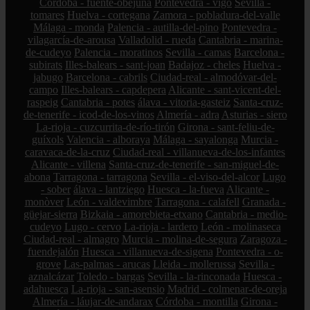
Córdoba - fuente-obejuna
Pontevedra - vigo
Sevilla -
tomares
Huelva - cortegana
Zamora - pobladura-del-valle
Málaga - monda
Palencia - autilla-del-pino
Pontevedra -
vilagarcía-de-arousa
Valladolid - rueda
Cantabria - marina-
de-cudeyo
Palencia - moratinos
Sevilla - camas
Barcelona -
subirats
Illes-balears - sant-joan
Badajoz - cheles
Huelva -
jabugo
Barcelona - cabrils
Ciudad-real - almodóvar-del-
campo
Illes-balears - capdepera
Alicante - sant-vicent-del-
raspeig
Cantabria - potes
álava - vitoria-gasteiz
Santa-cruz-
de-tenerife - icod-de-los-vinos
Almería - adra
Asturias - siero
La-rioja - cuzcurrita-de-río-tirón
Girona - sant-feliu-de-
guíxols
Valencia - alboraya
Málaga - sayalonga
Murcia -
caravaca-de-la-cruz
Ciudad-real - villanueva-de-los-infantes
Alicante - villena
Santa-cruz-de-tenerife - san-miguel-de-
abona
Tarragona - tarragona
Sevilla - el-viso-del-alcor
Lugo
- sober
álava - lantziego
Huesca - la-fueva
Alicante -
monòver
León - valdevimbre
Tarragona - calafell
Granada -
güejar-sierra
Bizkaia - amorebieta-etxano
Cantabria - medio-
cudeyo
Lugo - cervo
La-rioja - lardero
León - molinaseca
Ciudad-real - almagro
Murcia - molina-de-segura
Zaragoza -
fuendejalón
Huesca - villanueva-de-sigena
Pontevedra - o-
grove
Las-palmas - arucas
Lleida - mollerussa
Sevilla -
aznalcázar
Toledo - bargas
Sevilla - la-rinconada
Huesca -
adahuesca
La-rioja - san-asensio
Madrid - colmenar-de-oreja
Almería - láujar-de-andarax
Córdoba - montilla
Girona -