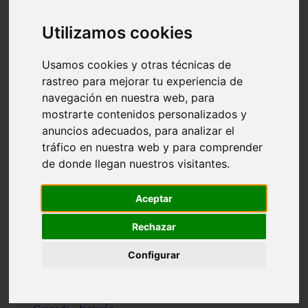
Santa-cruz-de-tenerife - los-llanos-de-aridane
Cantabria - suances
Utilizamos cookies
Sevilla - bormujos
Granada - monachil
Málaga - júzcar
Usamos cookies y otras técnicas de
Huesca - isábena
rastreo para mejorar tu experiencia de
Huesca - alquézar
navegación en nuestra web, para
Huesca - castejón-de-sos
Lleida - alt-àneu
mostrarte contenidos personalizados y
Sevilla - marinaleda
anuncios adecuados, para analizar el
Córdoba - almedinilla
tráfico en nuestra web y para comprender
Navarra - zangoza
Cantabria - arenas-de-iguña
de donde llegan nuestros visitantes.
Barcelona - la-pobla-de-lillet
Murcia - cartagena
Las-palmas - yaiza
Aceptar
Madrid - nuevo-baztán
Sevilla - arahal
Rechazar
Málaga - istán
Valladolid - fuensaldaña
Configurar
Sevilla - salteras
Huesca - biescas
Granada - pampaneira
La-rioja - ezcaray