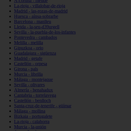
A-coruña - melide
La-rioja - villalobar-de-rioja
Madrid - las-rozas-de-madrid
Huesca - aínsa-sobrarbe
Barcelona - manlleu
Lleida - la-seu-d39urgell
Sevilla - la-puebla-de-los-infantes
Pontevedra - cambados
Melilla - melilla
Gipuzkoa - orio
Guadalajara - sigüenza
Madrid - getafe
Castellón - orpesa
Girona - pals
Murcia - librilla
Málaga - montejaque
Sevilla - olivares
Almería - benahadux
Cantabria - torrelavega
Castellón - benlloch
Santa-cruz-de-tenerife - güímar
Málaga - mollina
Bizkaia - portugalete
La-rioja - calahorra
Murcia - la-unión