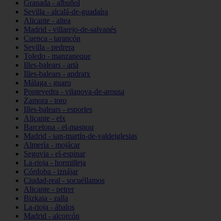
Granada - albuñol
Sevilla - alcalá-de-guadaíra
Alicante - altea
Madrid - villarejo-de-salvanés
Cuenca - tarancón
Sevilla - pedrera
Toledo - manzaneque
Illes-balears - artà
Illes-balears - andratx
Málaga - guaro
Pontevedra - vilanova-de-arousa
Zamora - toro
Illes-balears - esporles
Alicante - elx
Barcelona - el-masnou
Madrid - san-martín-de-valdeiglesias
Almería - mojácar
Segovia - el-espinar
La-rioja - hormilleja
Córdoba - iznájar
Ciudad-real - socuéllamos
Alicante - petrer
Bizkaia - zalla
La-rioja - ábalos
Madrid - alcorcón