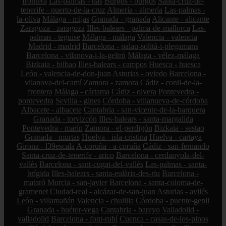
frontera
Las-palmas - tías
Burgos - burgos
Santa-cruz-de-
tenerife - puerto-de-la-cruz
Almería - almería
Las-palmas -
la-oliva
Málaga - mijas
Granada - granada
Alicante - alicante
Zaragoza - zaragoza
Illes-balears - palma-de-mallorca
Las-
palmas - teguise
Málaga - málaga
Valencia - valencia
Madrid - madrid
Barcelona - palau-solità-i-plegamans
Barcelona - vilanova-i-la-geltrú
Málaga - vélez-málaga
Bizkaia - bilbao
Illes-balears - campos
Huesca - huesca
León - valencia-de-don-juan
Asturias - oviedo
Barcelona -
vilanova-del-camí
Zamora - zamora
Cádiz - conil-de-la-
frontera
Málaga - cártama
Cádiz - olvera
Pontevedra -
pontevedra
Sevilla - gines
Córdoba - villanueva-de-córdoba
Albacete - albacete
Cantabria - san-vicente-de-la-barquera
Granada - torvizcón
Illes-balears - santa-margalida
Pontevedra - marín
Zamora - el-perdigón
Bizkaia - sestao
Granada - murtas
Huelva - isla-cristina
Huelva - cartaya
Girona - l39escala
A-coruña - a-coruña
Cádiz - san-fernando
Santa-cruz-de-tenerife - arico
Barcelona - cerdanyola-del-
vallès
Barcelona - sant-cugat-del-vallès
Las-palmas - santa-
brígida
Illes-balears - santa-eulària-des-riu
Barcelona -
mataró
Murcia - san-javier
Barcelona - santa-coloma-de-
gramenet
Ciudad-real - alcázar-de-san-juan
Asturias - avilés
León - villamañán
Valencia - chulilla
Córdoba - puente-genil
Granada - huétor-vega
Cantabria - bareyo
Valladolid -
valladolid
Barcelona - font-rubí
Cuenca - casas-de-los-pinos