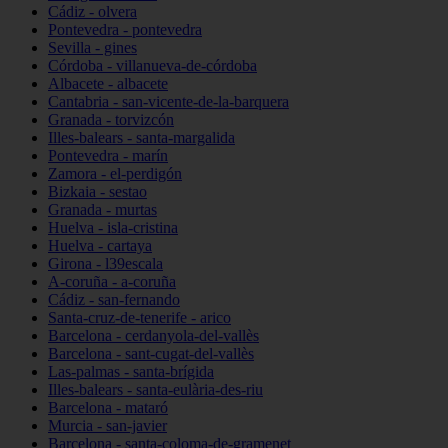
Cádiz - olvera
Pontevedra - pontevedra
Sevilla - gines
Córdoba - villanueva-de-córdoba
Albacete - albacete
Cantabria - san-vicente-de-la-barquera
Granada - torvizcón
Illes-balears - santa-margalida
Pontevedra - marín
Zamora - el-perdigón
Bizkaia - sestao
Granada - murtas
Huelva - isla-cristina
Huelva - cartaya
Girona - l39escala
A-coruña - a-coruña
Cádiz - san-fernando
Santa-cruz-de-tenerife - arico
Barcelona - cerdanyola-del-vallès
Barcelona - sant-cugat-del-vallès
Las-palmas - santa-brígida
Illes-balears - santa-eulària-des-riu
Barcelona - mataró
Murcia - san-javier
Barcelona - santa-coloma-de-gramenet