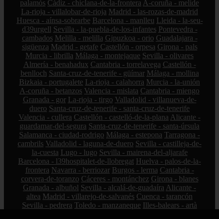
palamós
Cádiz - chiclana-de-la-frontera
A-coruña - melide
La-rioja - villalobar-de-rioja
Madrid - las-rozas-de-madrid
Huesca - aínsa-sobrarbe
Barcelona - manlleu
Lleida - la-seu-
d39urgell
Sevilla - la-puebla-de-los-infantes
Pontevedra -
cambados
Melilla - melilla
Gipuzkoa - orio
Guadalajara -
sigüenza
Madrid - getafe
Castellón - orpesa
Girona - pals
Murcia - librilla
Málaga - montejaque
Sevilla - olivares
Almería - benahadux
Cantabria - torrelavega
Castellón -
benlloch
Santa-cruz-de-tenerife - güímar
Málaga - mollina
Bizkaia - portugalete
La-rioja - calahorra
Murcia - la-unión
A-coruña - betanzos
Valencia - mislata
Cantabria - miengo
Granada - gor
La-rioja - tirgo
Valladolid - villanueva-de-
duero
Santa-cruz-de-tenerife - santa-cruz-de-tenerife
Valencia - cullera
Castellón - castelló-de-la-plana
Alicante -
guardamar-del-segura
Santa-cruz-de-tenerife - santa-úrsula
Salamanca - ciudad-rodrigo
Málaga - estepona
Tarragona -
cambrils
Valladolid - laguna-de-duero
Sevilla - castilleja-de-
la-cuesta
Lugo - lugo
Sevilla - mairena-del-aljarafe
Barcelona - l39hospitalet-de-llobregat
Huelva - palos-de-la-
frontera
Navarra - berriozar
Burgos - lerma
Cantabria -
corvera-de-toranzo
Cáceres - montánchez
Girona - blanes
Granada - albuñol
Sevilla - alcalá-de-guadaíra
Alicante -
altea
Madrid - villarejo-de-salvanés
Cuenca - tarancón
Sevilla - pedrera
Toledo - manzaneque
Illes-balears - artà
Illes-balears - andratx
Málaga - guaro
Pontevedra - vilanova-