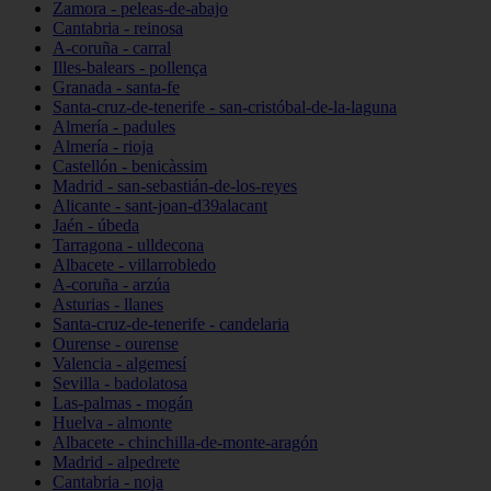
Zamora - peleas-de-abajo
Cantabria - reinosa
A-coruña - carral
Illes-balears - pollença
Granada - santa-fe
Santa-cruz-de-tenerife - san-cristóbal-de-la-laguna
Almería - padules
Almería - rioja
Castellón - benicàssim
Madrid - san-sebastián-de-los-reyes
Alicante - sant-joan-d39alacant
Jaén - úbeda
Tarragona - ulldecona
Albacete - villarrobledo
A-coruña - arzúa
Asturias - llanes
Santa-cruz-de-tenerife - candelaria
Ourense - ourense
Valencia - algemesí
Sevilla - badolatosa
Las-palmas - mogán
Huelva - almonte
Albacete - chinchilla-de-monte-aragón
Madrid - alpedrete
Cantabria - noja