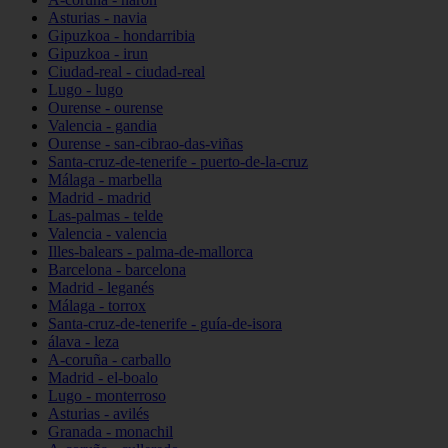
Asturias - navia
Gipuzkoa - hondarribia
Gipuzkoa - irun
Ciudad-real - ciudad-real
Lugo - lugo
Ourense - ourense
Valencia - gandia
Ourense - san-cibrao-das-viñas
Santa-cruz-de-tenerife - puerto-de-la-cruz
Málaga - marbella
Madrid - madrid
Las-palmas - telde
Valencia - valencia
Illes-balears - palma-de-mallorca
Barcelona - barcelona
Madrid - leganés
Málaga - torrox
Santa-cruz-de-tenerife - guía-de-isora
álava - leza
A-coruña - carballo
Madrid - el-boalo
Lugo - monterroso
Asturias - avilés
Granada - monachil