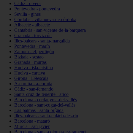
Cádiz - olvera
Pontevedra - pontevedra
Sevilla - gines
Córdoba - villanueva-de-córdoba
Albacete - albacete
Cantabria - san-vicente-de-la-barquera
Granada - torvizcón
Illes-balears - santa-margalida
Pontevedra - marín
Zamora - el-perdigón
Bizkaia - sestao
Granada - murtas
Huelva - isla-cristina
Huelva - cartaya
Girona - l39escala
A-coruña - a-coruña
Cádiz - san-fernando
Santa-cruz-de-tenerife - arico
Barcelona - cerdanyola-del-vallès
Barcelona - sant-cugat-del-vallès
Las-palmas - santa-brígida
Illes-balears - santa-eulària-des-riu
Barcelona - mataró
Murcia - san-javier
Barcelona - santa-coloma-de-gramenet