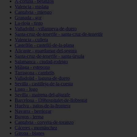
A-coruña - betanzos
Valencia - mislata
Cantabria - miengo
Granada - gor
La-rioja - tirgo
Valladolid - villanueva-de-duero
Santa-cruz-de-tenerife - santa-cruz-de-tenerife
Valencia - cullera
Castellón - castelló-de-la-plana
Alicante - guardamar-del-segura
Santa-cruz-de-tenerife - santa-úrsula
Salamanca - ciudad-rodrigo
Málaga - estepona
Tarragona - cambrils
Valladolid - laguna-de-duero
Sevilla - castilleja-de-la-cuesta
Lugo - lugo
Sevilla - mairena-del-aljarafe
Barcelona - l39hospitalet-de-llobregat
Huelva - palos-de-la-frontera
Navarra - berriozar
Burgos - lerma
Cantabria - corvera-de-toranzo
Cáceres - montánchez
Girona - blanes