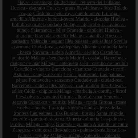
álava - samaniego
Ciudad-real - retuerta-del-bullaque
Huesca - el-grado
Huesca - graus
Illes-balears - ibiza
Toledo
- orgaz
Córdoba - peñarroya-pueblonuevo
La-rioja -
arnedillo
Almería - huércal-overa
Madrid - el-molar
Huelva -
bollullos-par-del-condado
Málaga - algarrobo
Las-palmas -
tuineje
Salamanca - béjar
Granada - capileira
Huelva -
aljaraque
Granada - guadix
Málaga - manilva
Huesca -
barbastro
Valencia - sagunt
Illes-balears - ses-salines
Sevilla
- carmona
Ciudad-real - valdepeñas
Alicante - orihuela
Jaén
- baeza
Navarra - tudela
Almería - el-ejido
Castellón -
benicarló
Málaga - benahavís
Madrid - coslada
Barcelona -
malgrat-de-mar
Málaga - antequera
Jaén - castillo-de-locubín
Castellón - vinaròs
Barcelona - manresa
Granada - motril
Asturias - cangas-de-onís
León - ponferrada
Las-palmas -
pájara
Pontevedra - sanxenxo
Ciudad-real - ciudad-real
Barcelona - calella
Illes-balears - maó-mahón
Illes-balears -
sóller
Cádiz - chipiona
Málaga - marbella
A-coruña - ferrol
Illes-balears - santanyí
Girona - lloret-de-mar
Segovia -
segovia
Gipuzkoa - mutriku
Málaga - ronda
Girona - roses
Huelva - huelva
La-rioja - logroño
Cádiz - jerez-de-la-
frontera
Las-palmas - tías
Burgos - burgos
Santa-cruz-de-
tenerife - puerto-de-la-cruz
Almería - almería
Las-palmas -
la-oliva
Málaga - mijas
Granada - granada
Alicante - alicante
Zaragoza - zaragoza
Illes-balears - palma-de-mallorca
Las-
palmas - teguise
Málaga - málaga
Valencia - valencia