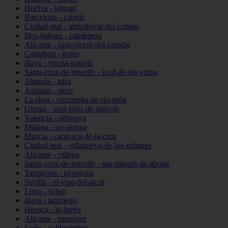
Huelva - jabugo
Barcelona - cabrils
Ciudad-real - almodóvar-del-campo
Illes-balears - capdepera
Alicante - sant-vicent-del-raspeig
Cantabria - potes
álava - vitoria-gasteiz
Santa-cruz-de-tenerife - icod-de-los-vinos
Almería - adra
Asturias - siero
La-rioja - cuzcurrita-de-río-tirón
Girona - sant-feliu-de-guíxols
Valencia - alboraya
Málaga - sayalonga
Murcia - caravaca-de-la-cruz
Ciudad-real - villanueva-de-los-infantes
Alicante - villena
Santa-cruz-de-tenerife - san-miguel-de-abona
Tarragona - tarragona
Sevilla - el-viso-del-alcor
Lugo - sober
álava - lantziego
Huesca - la-fueva
Alicante - monòver
León - valdevimbre