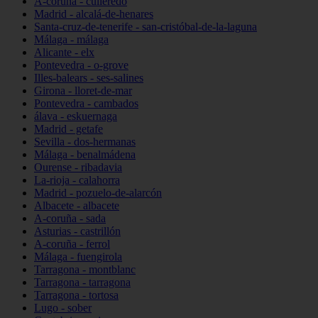
A-coruña - culleredo
Madrid - alcalá-de-henares
Santa-cruz-de-tenerife - san-cristóbal-de-la-laguna
Málaga - málaga
Alicante - elx
Pontevedra - o-grove
Illes-balears - ses-salines
Girona - lloret-de-mar
Pontevedra - cambados
álava - eskuernaga
Madrid - getafe
Sevilla - dos-hermanas
Málaga - benalmádena
Ourense - ribadavia
La-rioja - calahorra
Madrid - pozuelo-de-alarcón
Albacete - albacete
A-coruña - sada
Asturias - castrillón
A-coruña - ferrol
Málaga - fuengirola
Tarragona - montblanc
Tarragona - tarragona
Tarragona - tortosa
Lugo - sober