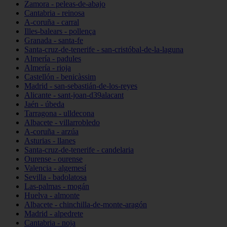
Zamora - peleas-de-abajo
Cantabria - reinosa
A-coruña - carral
Illes-balears - pollença
Granada - santa-fe
Santa-cruz-de-tenerife - san-cristóbal-de-la-laguna
Almería - padules
Almería - rioja
Castellón - benicàssim
Madrid - san-sebastián-de-los-reyes
Alicante - sant-joan-d39alacant
Jaén - úbeda
Tarragona - ulldecona
Albacete - villarrobledo
A-coruña - arzúa
Asturias - llanes
Santa-cruz-de-tenerife - candelaria
Ourense - ourense
Valencia - algemesí
Sevilla - badolatosa
Las-palmas - mogán
Huelva - almonte
Albacete - chinchilla-de-monte-aragón
Madrid - alpedrete
Cantabria - noja