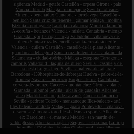
sigüenza
Madrid - getafe
Castellón - orpesa
Girona - pals
Murcia - librilla
Málaga - montejaque
Sevilla - olivares
Almería - benahadux
Cantabria - torrelavega
Castellón -
benlloch
Santa-cruz-de-tenerife - güímar
Málaga - mollina
Bizkaia - portugalete
La-rioja - calahorra
Murcia - la-unión
A-coruña - betanzos
Valencia - mislata
Cantabria - miengo
Granada - gor
La-rioja - tirgo
Valladolid - villanueva-de-
duero
Santa-cruz-de-tenerife - santa-cruz-de-tenerife
Valencia - cullera
Castellón - castelló-de-la-plana
Alicante -
guardamar-del-segura
Santa-cruz-de-tenerife - santa-úrsula
Salamanca - ciudad-rodrigo
Málaga - estepona
Tarragona -
cambrils
Valladolid - laguna-de-duero
Sevilla - castilleja-de-
la-cuesta
Lugo - lugo
Sevilla - mairena-del-aljarafe
Barcelona - l39hospitalet-de-llobregat
Huelva - palos-de-la-
frontera
Navarra - berriozar
Burgos - lerma
Cantabria -
corvera-de-toranzo
Cáceres - montánchez
Girona - blanes
Granada - albuñol
Sevilla - alcalá-de-guadaíra
Alicante -
altea
Madrid - villarejo-de-salvanés
Cuenca - tarancón
Sevilla - pedrera
Toledo - manzaneque
Illes-balears - artà
Illes-balears - andratx
Málaga - guaro
Pontevedra - vilanova-
de-arousa
Zamora - toro
Illes-balears - esporles
Alicante -
elx
Barcelona - el-masnou
Madrid - san-martín-de-
valdeiglesias
Almería - mojácar
Segovia - el-espinar
La-rioja
- hormilleja
Córdoba - iznájar
Ciudad-real - socuéllamos
Alicante - petrer
Bizkaia - zalla
La-rioja - ábalos
Madrid -