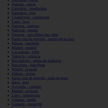
Asturias - navia
Gipuzkoa - hondarribia
Gipuzkoa - irun
Ciudad-real - ciudad-real
Lugo - lugo
Ourense - ourense
Valencia - gandia
Ourense - san-cibrao-das-viñas
Santa-cruz-de-tenerife - puerto-de-la-cruz
Málaga - marbella
Madrid - madrid
Las-palmas - telde
Valencia - valencia
Illes-balears - palma-de-mallorca
Barcelona - barcelona
Madrid - leganés
Málaga - torrox
Santa-cruz-de-tenerife - guía-de-isora
álava - leza
A-coruña - carballo
Madrid - el-boalo
Lugo - monterroso
Asturias - avilés
Granada - monachil