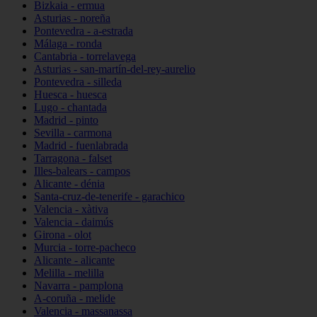
Bizkaia - ermua
Asturias - noreña
Pontevedra - a-estrada
Málaga - ronda
Cantabria - torrelavega
Asturias - san-martín-del-rey-aurelio
Pontevedra - silleda
Huesca - huesca
Lugo - chantada
Madrid - pinto
Sevilla - carmona
Madrid - fuenlabrada
Tarragona - falset
Illes-balears - campos
Alicante - dénia
Santa-cruz-de-tenerife - garachico
Valencia - xàtiva
Valencia - daimús
Girona - olot
Murcia - torre-pacheco
Alicante - alicante
Melilla - melilla
Navarra - pamplona
A-coruña - melide
Valencia - massanassa