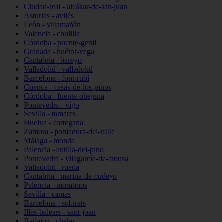
Ciudad-real - alcázar-de-san-juan
Asturias - avilés
León - villamañán
Valencia - chulilla
Córdoba - puente-genil
Granada - huétor-vega
Cantabria - bareyo
Valladolid - valladolid
Barcelona - font-rubí
Cuenca - casas-de-los-pinos
Córdoba - fuente-obejuna
Pontevedra - vigo
Sevilla - tomares
Huelva - cortegana
Zamora - pobladura-del-valle
Málaga - monda
Palencia - autilla-del-pino
Pontevedra - vilagarcía-de-arousa
Valladolid - rueda
Cantabria - marina-de-cudeyo
Palencia - moratinos
Sevilla - camas
Barcelona - subirats
Illes-balears - sant-joan
Badajoz - cheles