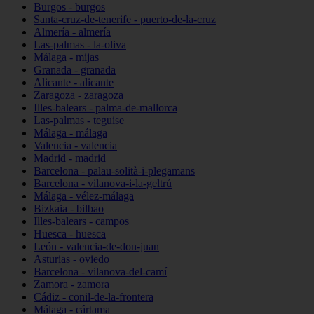
Burgos - burgos
Santa-cruz-de-tenerife - puerto-de-la-cruz
Almería - almería
Las-palmas - la-oliva
Málaga - mijas
Granada - granada
Alicante - alicante
Zaragoza - zaragoza
Illes-balears - palma-de-mallorca
Las-palmas - teguise
Málaga - málaga
Valencia - valencia
Madrid - madrid
Barcelona - palau-solità-i-plegamans
Barcelona - vilanova-i-la-geltrú
Málaga - vélez-málaga
Bizkaia - bilbao
Illes-balears - campos
Huesca - huesca
León - valencia-de-don-juan
Asturias - oviedo
Barcelona - vilanova-del-camí
Zamora - zamora
Cádiz - conil-de-la-frontera
Málaga - cártama