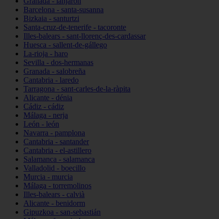
Granada - lanjarón
Barcelona - santa-susanna
Bizkaia - santurtzi
Santa-cruz-de-tenerife - tacoronte
Illes-balears - sant-llorenç-des-cardassar
Huesca - sallent-de-gállego
La-rioja - haro
Sevilla - dos-hermanas
Granada - salobreña
Cantabria - laredo
Tarragona - sant-carles-de-la-ràpita
Alicante - dénia
Cádiz - cádiz
Málaga - nerja
León - león
Navarra - pamplona
Cantabria - santander
Cantabria - el-astillero
Salamanca - salamanca
Valladolid - boecillo
Murcia - murcia
Málaga - torremolinos
Illes-balears - calvià
Alicante - benidorm
Gipuzkoa - san-sebastián