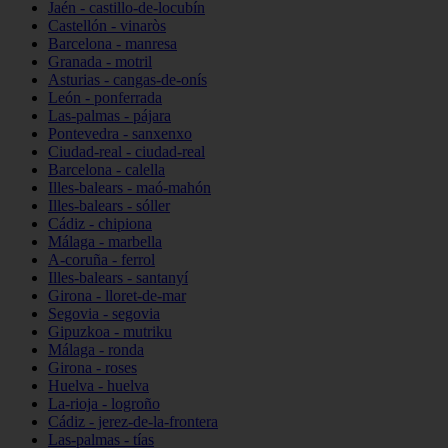
Jaén - castillo-de-locubín
Castellón - vinaròs
Barcelona - manresa
Granada - motril
Asturias - cangas-de-onís
León - ponferrada
Las-palmas - pájara
Pontevedra - sanxenxo
Ciudad-real - ciudad-real
Barcelona - calella
Illes-balears - maó-mahón
Illes-balears - sóller
Cádiz - chipiona
Málaga - marbella
A-coruña - ferrol
Illes-balears - santanyí
Girona - lloret-de-mar
Segovia - segovia
Gipuzkoa - mutriku
Málaga - ronda
Girona - roses
Huelva - huelva
La-rioja - logroño
Cádiz - jerez-de-la-frontera
Las-palmas - tías