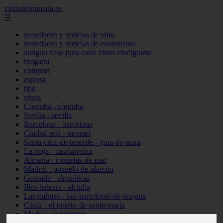
vinosdegranada.es
☰
novedades y noticias de vino
novedades y noticias de enoturismo
antiguo vaso para catar vinos crucigrama
bulgaria
comprar
espana
tipo
vinos
Córdoba - córdoba
Sevilla - sevilla
Barcelona - barcelona
Ciudad-real - montiel
Santa-cruz-de-tenerife - guía-de-isora
La-rioja - casalarreina
Almería - roquetas-de-mar
Madrid - pozuelo-de-alarcón
Granada - almuñécar
Illes-balears - alcúdia
Las-palmas - san-bartolomé-de-tirajana
Cádiz - el-puerto-de-santa-maría
Madrid - valdemoro
Granada - pulianas