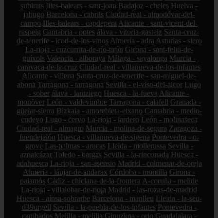
subirats
Illes-balears - sant-joan
Badajoz - cheles
Huelva -
jabugo
Barcelona - cabrils
Ciudad-real - almodóvar-del-
campo
Illes-balears - capdepera
Alicante - sant-vicent-del-
raspeig
Cantabria - potes
álava - vitoria-gasteiz
Santa-cruz-
de-tenerife - icod-de-los-vinos
Almería - adra
Asturias - siero
La-rioja - cuzcurrita-de-río-tirón
Girona - sant-feliu-de-
guíxols
Valencia - alboraya
Málaga - sayalonga
Murcia -
caravaca-de-la-cruz
Ciudad-real - villanueva-de-los-infantes
Alicante - villena
Santa-cruz-de-tenerife - san-miguel-de-
abona
Tarragona - tarragona
Sevilla - el-viso-del-alcor
Lugo
- sober
álava - lantziego
Huesca - la-fueva
Alicante -
monòver
León - valdevimbre
Tarragona - calafell
Granada -
güejar-sierra
Bizkaia - amorebieta-etxano
Cantabria - medio-
cudeyo
Lugo - cervo
La-rioja - lardero
León - molinaseca
Ciudad-real - almagro
Murcia - molina-de-segura
Zaragoza -
fuendejalón
Huesca - villanueva-de-sigena
Pontevedra - o-
grove
Las-palmas - arucas
Lleida - mollerussa
Sevilla -
aznalcázar
Toledo - bargas
Sevilla - la-rinconada
Huesca -
adahuesca
La-rioja - san-asensio
Madrid - colmenar-de-oreja
Almería - láujar-de-andarax
Córdoba - montilla
Girona -
palamós
Cádiz - chiclana-de-la-frontera
A-coruña - melide
La-rioja - villalobar-de-rioja
Madrid - las-rozas-de-madrid
Huesca - aínsa-sobrarbe
Barcelona - manlleu
Lleida - la-seu-
d39urgell
Sevilla - la-puebla-de-los-infantes
Pontevedra -
cambados
Melilla - melilla
Gipuzkoa - orio
Guadalajara -