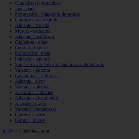
Ciudad-real - tomelloso
Jaén - jaén
Pontevedra - vilagarcía-de-arousa
Ourense - o-carballiño
Alicante - teulada
Murcia - cartagena
Alicante - benidorm
Gipuzkoa - eibar
León - la-bañeza
Pontevedra - meis
Palencia - palencia
Santa-cruz-de-tenerife - santa-cruz-de-tenerife
Valencia - paterna
Las-palmas - agüimes
Alicante - alcoi
Valencia - alaquàs
A-coruña - cabanas
Alicante - el-campello
Asturias - grado
Valencia - benetússer
Ourense - verín
Girona - mieres
Inicio
>
valencia-sagunt