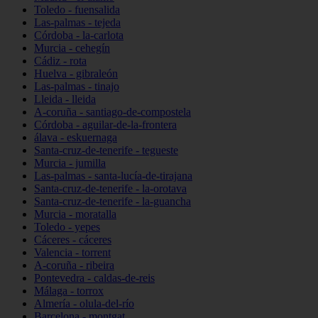
Toledo - fuensalida
Las-palmas - tejeda
Córdoba - la-carlota
Murcia - cehegín
Cádiz - rota
Huelva - gibraleón
Las-palmas - tinajo
Lleida - lleida
A-coruña - santiago-de-compostela
Córdoba - aguilar-de-la-frontera
álava - eskuernaga
Santa-cruz-de-tenerife - tegueste
Murcia - jumilla
Las-palmas - santa-lucía-de-tirajana
Santa-cruz-de-tenerife - la-orotava
Santa-cruz-de-tenerife - la-guancha
Murcia - moratalla
Toledo - yepes
Cáceres - cáceres
Valencia - torrent
A-coruña - ribeira
Pontevedra - caldas-de-reis
Málaga - torrox
Almería - olula-del-río
Barcelona - montgat