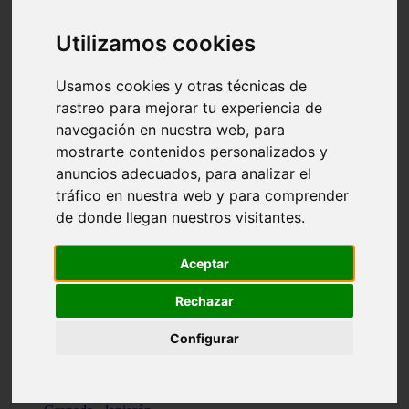
Santa-cruz-de-tenerife - los-llanos-de-aridane
Cantabria - suances
Utilizamos cookies
Sevilla - bormujos
Granada - monachil
Málaga - júzcar
Usamos cookies y otras técnicas de
Huesca - isábena
rastreo para mejorar tu experiencia de
Huesca - alquézar
navegación en nuestra web, para
Huesca - castejón-de-sos
Lleida - alt-àneu
mostrarte contenidos personalizados y
Sevilla - marinaleda
anuncios adecuados, para analizar el
Córdoba - almedinilla
tráfico en nuestra web y para comprender
Navarra - zangoza
Cantabria - arenas-de-iguña
de donde llegan nuestros visitantes.
Barcelona - la-pobla-de-lillet
Murcia - cartagena
Las-palmas - yaiza
Aceptar
Madrid - nuevo-baztán
Sevilla - arahal
Rechazar
Málaga - istán
Valladolid - fuensaldaña
Configurar
Sevilla - salteras
Huesca - biescas
Granada - pampaneira
La-rioja - ezcaray