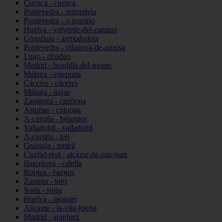
Cuenca - cuenca
Pontevedra - redondela
Pontevedra - o-porriño
Huelva - valverde-del-camino
Gipuzkoa - aretxabaleta
Pontevedra - vilanova-de-arousa
Lugo - ribadeo
Madrid - boadilla-del-monte
Málaga - estepona
Cáceres - cáceres
Málaga - mijas
Zaragoza - cariñena
Asturias - colunga
A-coruña - betanzos
Valladolid - valladolid
A-coruña - teo
Granada - motril
Ciudad-real - alcázar-de-san-juan
Barcelona - calella
Burgos - burgos
Zamora - toro
Soria - soria
Huelva - moguer
Alicante - la-vila-joiosa
Madrid - aranjuez