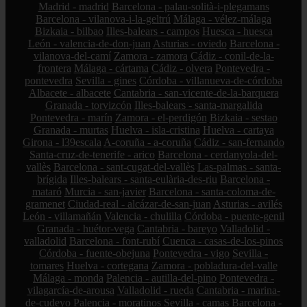
Madrid - madrid
Barcelona - palau-solità-i-plegamans
Barcelona - vilanova-i-la-geltrú
Málaga - vélez-málaga
Bizkaia - bilbao
Illes-balears - campos
Huesca - huesca
León - valencia-de-don-juan
Asturias - oviedo
Barcelona -
vilanova-del-camí
Zamora - zamora
Cádiz - conil-de-la-
frontera
Málaga - cártama
Cádiz - olvera
Pontevedra -
pontevedra
Sevilla - gines
Córdoba - villanueva-de-córdoba
Albacete - albacete
Cantabria - san-vicente-de-la-barquera
Granada - torvizcón
Illes-balears - santa-margalida
Pontevedra - marín
Zamora - el-perdigón
Bizkaia - sestao
Granada - murtas
Huelva - isla-cristina
Huelva - cartaya
Girona - l39escala
A-coruña - a-coruña
Cádiz - san-fernando
Santa-cruz-de-tenerife - arico
Barcelona - cerdanyola-del-
vallès
Barcelona - sant-cugat-del-vallès
Las-palmas - santa-
brígida
Illes-balears - santa-eulària-des-riu
Barcelona -
mataró
Murcia - san-javier
Barcelona - santa-coloma-de-
gramenet
Ciudad-real - alcázar-de-san-juan
Asturias - avilés
León - villamañán
Valencia - chulilla
Córdoba - puente-genil
Granada - huétor-vega
Cantabria - bareyo
Valladolid -
valladolid
Barcelona - font-rubí
Cuenca - casas-de-los-pinos
Córdoba - fuente-obejuna
Pontevedra - vigo
Sevilla -
tomares
Huelva - cortegana
Zamora - pobladura-del-valle
Málaga - monda
Palencia - autilla-del-pino
Pontevedra -
vilagarcía-de-arousa
Valladolid - rueda
Cantabria - marina-
de-cudeyo
Palencia - moratinos
Sevilla - camas
Barcelona -