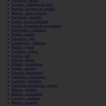
A-coruña - melide
La-rioja - villalobar-de-rioja
Madrid - las-rozas-de-madrid
Huesca - aínsa-sobrarbe
Barcelona - manlleu
Lleida - la-seu-d39urgell
Sevilla - la-puebla-de-los-infantes
Pontevedra - cambados
Melilla - melilla
Gipuzkoa - orio
Guadalajara - sigüenza
Madrid - getafe
Castellón - orpesa
Girona - pals
Murcia - librilla
Málaga - montejaque
Sevilla - olivares
Almería - benahadux
Cantabria - torrelavega
Castellón - benlloch
Santa-cruz-de-tenerife - güímar
Málaga - mollina
Bizkaia - portugalete
La-rioja - calahorra
Murcia - la-unión