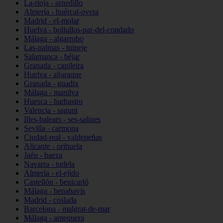
La-rioja - arnedillo
Almería - huércal-overa
Madrid - el-molar
Huelva - bollullos-par-del-condado
Málaga - algarrobo
Las-palmas - tuineje
Salamanca - béjar
Granada - capileira
Huelva - aljaraque
Granada - guadix
Málaga - manilva
Huesca - barbastro
Valencia - sagunt
Illes-balears - ses-salines
Sevilla - carmona
Ciudad-real - valdepeñas
Alicante - orihuela
Jaén - baeza
Navarra - tudela
Almería - el-ejido
Castellón - benicarló
Málaga - benahavís
Madrid - coslada
Barcelona - malgrat-de-mar
Málaga - antequera