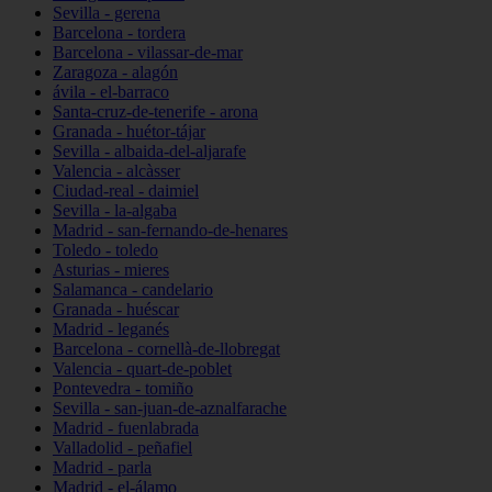
Sevilla - gerena
Barcelona - tordera
Barcelona - vilassar-de-mar
Zaragoza - alagón
ávila - el-barraco
Santa-cruz-de-tenerife - arona
Granada - huétor-tájar
Sevilla - albaida-del-aljarafe
Valencia - alcàsser
Ciudad-real - daimiel
Sevilla - la-algaba
Madrid - san-fernando-de-henares
Toledo - toledo
Asturias - mieres
Salamanca - candelario
Granada - huéscar
Madrid - leganés
Barcelona - cornellà-de-llobregat
Valencia - quart-de-poblet
Pontevedra - tomiño
Sevilla - san-juan-de-aznalfarache
Madrid - fuenlabrada
Valladolid - peñafiel
Madrid - parla
Madrid - el-álamo