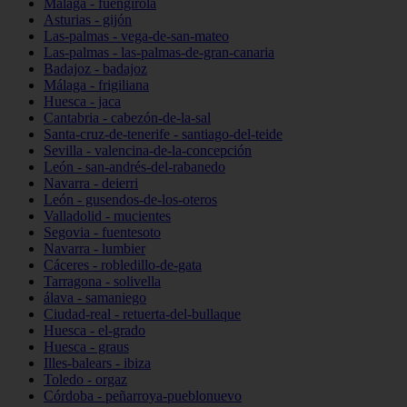
Málaga - fuengirola
Asturias - gijón
Las-palmas - vega-de-san-mateo
Las-palmas - las-palmas-de-gran-canaria
Badajoz - badajoz
Málaga - frigiliana
Huesca - jaca
Cantabria - cabezón-de-la-sal
Santa-cruz-de-tenerife - santiago-del-teide
Sevilla - valencina-de-la-concepción
León - san-andrés-del-rabanedo
Navarra - deierri
León - gusendos-de-los-oteros
Valladolid - mucientes
Segovia - fuentesoto
Navarra - lumbier
Cáceres - robledillo-de-gata
Tarragona - solivella
álava - samaniego
Ciudad-real - retuerta-del-bullaque
Huesca - el-grado
Huesca - graus
Illes-balears - ibiza
Toledo - orgaz
Córdoba - peñarroya-pueblonuevo