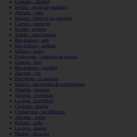
Granada - albuñol
Sevilla - alcalá-de-guadaíra
Alicante - altea
Madrid - villarejo-de-salvanés
Cuenca - tarancón
Sevilla - pedrera
Toledo - manzaneque
Illes-balears - artà
Illes-balears - andratx
Málaga - guaro
Pontevedra - vilanova-de-arousa
Zamora - toro
Illes-balears - esporles
Alicante - elx
Barcelona - el-masnou
Madrid - san-martín-de-valdeiglesias
Almería - mojácar
Segovia - el-espinar
La-rioja - hormilleja
Córdoba - iznájar
Ciudad-real - socuéllamos
Alicante - petrer
Bizkaia - zalla
La-rioja - ábalos
Madrid - alcorcón