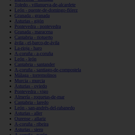
Toledo - villanueva-de-alcardete
León - puente-de-domingo-flórez
Granada - granada
Asturias - gijón
Pontevedra - pontevedra
Granada - maracena
Cantabria - riotuerto
ávila - el-barco-de-ávila
La-rioja - haro
A-coruña - a-coruña
León - león
Cantabria - santander
A-coruña - santiago-de-compostela
Málaga - torremolinos
Murcia - murcia
Asturias - oviedo
Pontevedra - vigo
Almería - roquetas-de-mar
Cantabria - laredo
León - san-andrés-del-rabanedo
Asturias - aller
Ourense - allariz
A-coruña - ribeira
Asturias - siero
A-coruña - narón