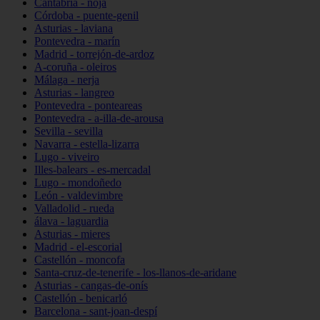
Cantabria - noja
Córdoba - puente-genil
Asturias - laviana
Pontevedra - marín
Madrid - torrejón-de-ardoz
A-coruña - oleiros
Málaga - nerja
Asturias - langreo
Pontevedra - ponteareas
Pontevedra - a-illa-de-arousa
Sevilla - sevilla
Navarra - estella-lizarra
Lugo - viveiro
Illes-balears - es-mercadal
Lugo - mondoñedo
León - valdevimbre
Valladolid - rueda
álava - laguardia
Asturias - mieres
Madrid - el-escorial
Castellón - moncofa
Santa-cruz-de-tenerife - los-llanos-de-aridane
Asturias - cangas-de-onís
Castellón - benicarló
Barcelona - sant-joan-despí