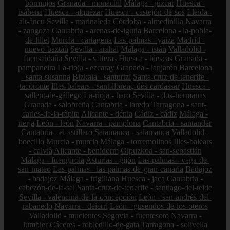
bormujos
Granada - monachil
Málaga - júzcar
Huesca -
isábena
Huesca - alquézar
Huesca - castejón-de-sos
Lleida -
alt-àneu
Sevilla - marinaleda
Córdoba - almedinilla
Navarra
- zangoza
Cantabria - arenas-de-iguña
Barcelona - la-pobla-
de-lillet
Murcia - cartagena
Las-palmas - yaiza
Madrid -
nuevo-baztán
Sevilla - arahal
Málaga - istán
Valladolid -
fuensaldaña
Sevilla - salteras
Huesca - biescas
Granada -
pampaneira
La-rioja - ezcaray
Granada - lanjarón
Barcelona
- santa-susanna
Bizkaia - santurtzi
Santa-cruz-de-tenerife -
tacoronte
Illes-balears - sant-llorenç-des-cardassar
Huesca -
sallent-de-gállego
La-rioja - haro
Sevilla - dos-hermanas
Granada - salobreña
Cantabria - laredo
Tarragona - sant-
carles-de-la-ràpita
Alicante - dénia
Cádiz - cádiz
Málaga -
nerja
León - león
Navarra - pamplona
Cantabria - santander
Cantabria - el-astillero
Salamanca - salamanca
Valladolid -
boecillo
Murcia - murcia
Málaga - torremolinos
Illes-balears
- calvià
Alicante - benidorm
Gipuzkoa - san-sebastián
Málaga - fuengirola
Asturias - gijón
Las-palmas - vega-de-
san-mateo
Las-palmas - las-palmas-de-gran-canaria
Badajoz
- badajoz
Málaga - frigiliana
Huesca - jaca
Cantabria -
cabezón-de-la-sal
Santa-cruz-de-tenerife - santiago-del-teide
Sevilla - valencina-de-la-concepción
León - san-andrés-del-
rabanedo
Navarra - deierri
León - gusendos-de-los-oteros
Valladolid - mucientes
Segovia - fuentesoto
Navarra -
lumbier
Cáceres - robledillo-de-gata
Tarragona - solivella