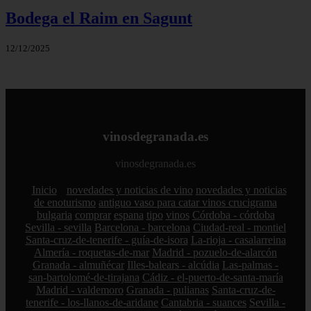
Bodega el Raim en Sagunt
12/12/2025
vinosdegranada.es
vinosdegranada.es
Inicio
novedades y noticias de vino
novedades y noticias
de enoturismo
antiguo vaso para catar vinos crucigrama
bulgaria
comprar
espana
tipo
vinos
Córdoba - córdoba
Sevilla - sevilla
Barcelona - barcelona
Ciudad-real - montiel
Santa-cruz-de-tenerife - guía-de-isora
La-rioja - casalarreina
Almería - roquetas-de-mar
Madrid - pozuelo-de-alarcón
Granada - almuñécar
Illes-balears - alcúdia
Las-palmas -
san-bartolomé-de-tirajana
Cádiz - el-puerto-de-santa-maría
Madrid - valdemoro
Granada - pulianas
Santa-cruz-de-
tenerife - los-llanos-de-aridane
Cantabria - suances
Sevilla -