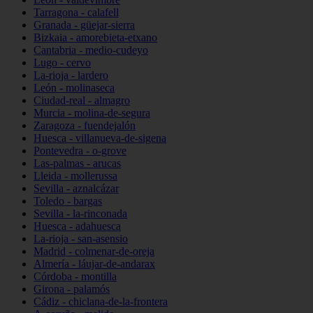
Tarragona - calafell
Granada - güejar-sierra
Bizkaia - amorebieta-etxano
Cantabria - medio-cudeyo
Lugo - cervo
La-rioja - lardero
León - molinaseca
Ciudad-real - almagro
Murcia - molina-de-segura
Zaragoza - fuendejalón
Huesca - villanueva-de-sigena
Pontevedra - o-grove
Las-palmas - arucas
Lleida - mollerussa
Sevilla - aznalcázar
Toledo - bargas
Sevilla - la-rinconada
Huesca - adahuesca
La-rioja - san-asensio
Madrid - colmenar-de-oreja
Almería - láujar-de-andarax
Córdoba - montilla
Girona - palamós
Cádiz - chiclana-de-la-frontera