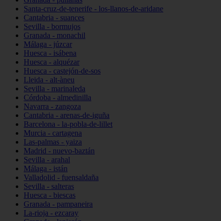
Santa-cruz-de-tenerife - los-llanos-de-aridane
Cantabria - suances
Sevilla - bormujos
Granada - monachil
Málaga - júzcar
Huesca - isábena
Huesca - alquézar
Huesca - castejón-de-sos
Lleida - alt-àneu
Sevilla - marinaleda
Córdoba - almedinilla
Navarra - zangoza
Cantabria - arenas-de-iguña
Barcelona - la-pobla-de-lillet
Murcia - cartagena
Las-palmas - yaiza
Madrid - nuevo-baztán
Sevilla - arahal
Málaga - istán
Valladolid - fuensaldaña
Sevilla - salteras
Huesca - biescas
Granada - pampaneira
La-rioja - ezcaray