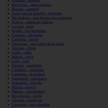
Granada - lanjarón
Barcelona - santa-susanna
Bizkaia - santurtzi
Santa-cruz-de-tenerife - tacoronte
Illes-balears - sant-llorenç-des-cardassar
Huesca - sallent-de-gállego
La-rioja - haro
Sevilla - dos-hermanas
Granada - salobreña
Cantabria - laredo
Tarragona - sant-carles-de-la-ràpita
Alicante - dénia
Cádiz - cádiz
Málaga - nerja
León - león
Navarra - pamplona
Cantabria - santander
Cantabria - el-astillero
Salamanca - salamanca
Valladolid - boecillo
Murcia - murcia
Málaga - torremolinos
Illes-balears - calvià
Alicante - benidorm
Gipuzkoa - san-sebastián