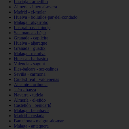
La-rioja - arnedillo
Almería - huércal-overa
Madrid - el-molar
Huelva - bollullos-par-del-condado
Málaga - algarrobo
Las-palmas - tuineje
Salamanca - béjar
Granada - capileira
Huelva - aljaraque
Granada - guadix
Málaga - manilva
Huesca - barbastro
Valencia - sagunt
Illes-balears - ses-salines
Sevilla - carmona
Ciudad-real - valdepeñas
Alicante - orihuela
Jaén - baeza
Navarra - tudela
Almería - el-ejido
Castellón - benicarló
Málaga - benahavís
Madrid - coslada
Barcelona - malgrat-de-mar
Málaga - antequera