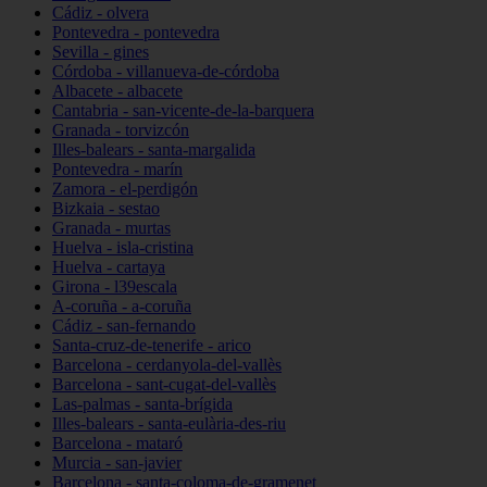
Cádiz - olvera
Pontevedra - pontevedra
Sevilla - gines
Córdoba - villanueva-de-córdoba
Albacete - albacete
Cantabria - san-vicente-de-la-barquera
Granada - torvizcón
Illes-balears - santa-margalida
Pontevedra - marín
Zamora - el-perdigón
Bizkaia - sestao
Granada - murtas
Huelva - isla-cristina
Huelva - cartaya
Girona - l39escala
A-coruña - a-coruña
Cádiz - san-fernando
Santa-cruz-de-tenerife - arico
Barcelona - cerdanyola-del-vallès
Barcelona - sant-cugat-del-vallès
Las-palmas - santa-brígida
Illes-balears - santa-eulària-des-riu
Barcelona - mataró
Murcia - san-javier
Barcelona - santa-coloma-de-gramenet