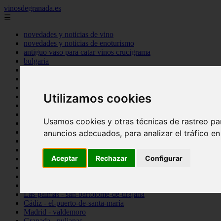
vinosdegranada.es
☰
novedades y noticias de vino
novedades y noticias de enoturismo
antiguo vaso para catar vinos crucigrama
bulgaria
comprar
espana
tipo
Utilizamos cookies
vinos
Córdoba - córdoba
Sevilla - sevilla
Usamos cookies y otras técnicas de rastreo pa
Barcelona - barcelona
Ciudad-real - montiel
anuncios adecuados, para analizar el tráfico e
Santa-cruz-de-tenerife - guía-de-isora
La-rioja - casalarreina
Aceptar
Rechazar
Configurar
Almería - roquetas-de-mar
Madrid - pozuelo-de-alarcón
Granada - almuñécar
Illes-balears - alcúdia
Las-palmas - san-bartolomé-de-tirajana
Cádiz - el-puerto-de-santa-maría
Madrid - valdemoro
Granada - pulianas