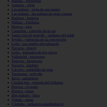
Málaga - fuengirola
Asturias - gijón
Las-palmas - vega-de-san-mateo
Las-palmas - las-palmas-de-gran-canaria
Badajoz - badajoz
Málaga - frigiliana
Huesca - jaca
Cantabria - cabezón-de-la-sal
Santa-cruz-de-tenerife - santiago-del-teide
Sevilla - valencina-de-la-concepción
León - san-andrés-del-rabanedo
Navarra - deierri
León - gusendos-de-los-oteros
Valladolid - mucientes
Segovia - fuentesoto
Navarra - lumbier
Cáceres - robledillo-de-gata
Tarragona - solivella
álava - samaniego
Ciudad-real - retuerta-del-bullaque
Huesca - el-grado
Huesca - graus
Illes-balears - ibiza
Toledo - orgaz
Córdoba - peñarroya-pueblonuevo