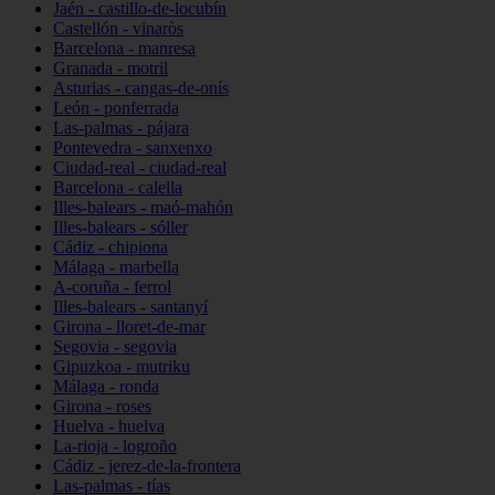
Jaén - castillo-de-locubín
Castellón - vinaròs
Barcelona - manresa
Granada - motril
Asturias - cangas-de-onís
León - ponferrada
Las-palmas - pájara
Pontevedra - sanxenxo
Ciudad-real - ciudad-real
Barcelona - calella
Illes-balears - maó-mahón
Illes-balears - sóller
Cádiz - chipiona
Málaga - marbella
A-coruña - ferrol
Illes-balears - santanyí
Girona - lloret-de-mar
Segovia - segovia
Gipuzkoa - mutriku
Málaga - ronda
Girona - roses
Huelva - huelva
La-rioja - logroño
Cádiz - jerez-de-la-frontera
Las-palmas - tías