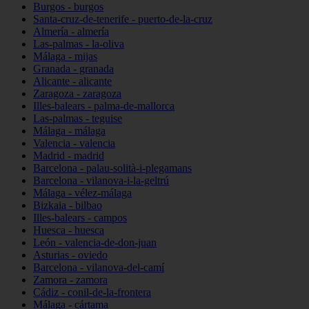
Burgos - burgos
Santa-cruz-de-tenerife - puerto-de-la-cruz
Almería - almería
Las-palmas - la-oliva
Málaga - mijas
Granada - granada
Alicante - alicante
Zaragoza - zaragoza
Illes-balears - palma-de-mallorca
Las-palmas - teguise
Málaga - málaga
Valencia - valencia
Madrid - madrid
Barcelona - palau-solità-i-plegamans
Barcelona - vilanova-i-la-geltrú
Málaga - vélez-málaga
Bizkaia - bilbao
Illes-balears - campos
Huesca - huesca
León - valencia-de-don-juan
Asturias - oviedo
Barcelona - vilanova-del-camí
Zamora - zamora
Cádiz - conil-de-la-frontera
Málaga - cártama