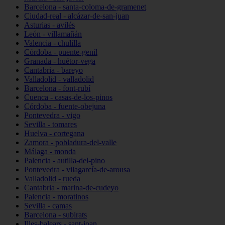
Barcelona - santa-coloma-de-gramenet
Ciudad-real - alcázar-de-san-juan
Asturias - avilés
León - villamañán
Valencia - chulilla
Córdoba - puente-genil
Granada - huétor-vega
Cantabria - bareyo
Valladolid - valladolid
Barcelona - font-rubí
Cuenca - casas-de-los-pinos
Córdoba - fuente-obejuna
Pontevedra - vigo
Sevilla - tomares
Huelva - cortegana
Zamora - pobladura-del-valle
Málaga - monda
Palencia - autilla-del-pino
Pontevedra - vilagarcía-de-arousa
Valladolid - rueda
Cantabria - marina-de-cudeyo
Palencia - moratinos
Sevilla - camas
Barcelona - subirats
Illes-balears - sant-joan