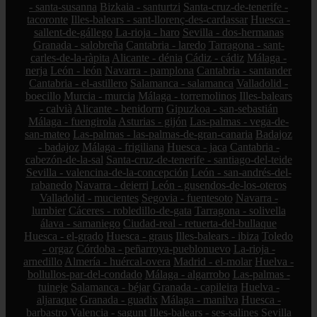
- santa-susanna
Bizkaia - santurtzi
Santa-cruz-de-tenerife -
tacoronte
Illes-balears - sant-llorenç-des-cardassar
Huesca -
sallent-de-gállego
La-rioja - haro
Sevilla - dos-hermanas
Granada - salobreña
Cantabria - laredo
Tarragona - sant-
carles-de-la-ràpita
Alicante - dénia
Cádiz - cádiz
Málaga -
nerja
León - león
Navarra - pamplona
Cantabria - santander
Cantabria - el-astillero
Salamanca - salamanca
Valladolid -
boecillo
Murcia - murcia
Málaga - torremolinos
Illes-balears
- calvià
Alicante - benidorm
Gipuzkoa - san-sebastián
Málaga - fuengirola
Asturias - gijón
Las-palmas - vega-de-
san-mateo
Las-palmas - las-palmas-de-gran-canaria
Badajoz
- badajoz
Málaga - frigiliana
Huesca - jaca
Cantabria -
cabezón-de-la-sal
Santa-cruz-de-tenerife - santiago-del-teide
Sevilla - valencina-de-la-concepción
León - san-andrés-del-
rabanedo
Navarra - deierri
León - gusendos-de-los-oteros
Valladolid - mucientes
Segovia - fuentesoto
Navarra -
lumbier
Cáceres - robledillo-de-gata
Tarragona - solivella
álava - samaniego
Ciudad-real - retuerta-del-bullaque
Huesca - el-grado
Huesca - graus
Illes-balears - ibiza
Toledo
- orgaz
Córdoba - peñarroya-pueblonuevo
La-rioja -
arnedillo
Almería - huércal-overa
Madrid - el-molar
Huelva -
bollullos-par-del-condado
Málaga - algarrobo
Las-palmas -
tuineje
Salamanca - béjar
Granada - capileira
Huelva -
aljaraque
Granada - guadix
Málaga - manilva
Huesca -
barbastro
Valencia - sagunt
Illes-balears - ses-salines
Sevilla