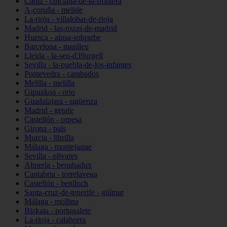
Cádiz - chiclana-de-la-frontera
A-coruña - melide
La-rioja - villalobar-de-rioja
Madrid - las-rozas-de-madrid
Huesca - aínsa-sobrarbe
Barcelona - manlleu
Lleida - la-seu-d39urgell
Sevilla - la-puebla-de-los-infantes
Pontevedra - cambados
Melilla - melilla
Gipuzkoa - orio
Guadalajara - sigüenza
Madrid - getafe
Castellón - orpesa
Girona - pals
Murcia - librilla
Málaga - montejaque
Sevilla - olivares
Almería - benahadux
Cantabria - torrelavega
Castellón - benlloch
Santa-cruz-de-tenerife - güímar
Málaga - mollina
Bizkaia - portugalete
La-rioja - calahorra