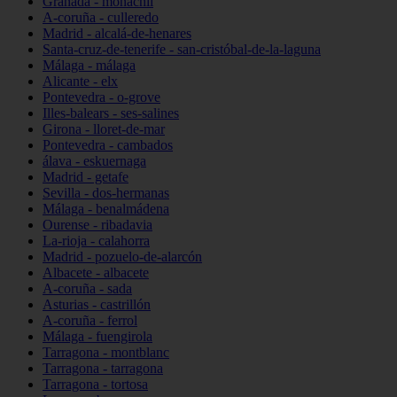
Granada - monachil
A-coruña - culleredo
Madrid - alcalá-de-henares
Santa-cruz-de-tenerife - san-cristóbal-de-la-laguna
Málaga - málaga
Alicante - elx
Pontevedra - o-grove
Illes-balears - ses-salines
Girona - lloret-de-mar
Pontevedra - cambados
álava - eskuernaga
Madrid - getafe
Sevilla - dos-hermanas
Málaga - benalmádena
Ourense - ribadavia
La-rioja - calahorra
Madrid - pozuelo-de-alarcón
Albacete - albacete
A-coruña - sada
Asturias - castrillón
A-coruña - ferrol
Málaga - fuengirola
Tarragona - montblanc
Tarragona - tarragona
Tarragona - tortosa