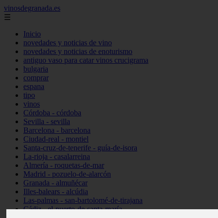
vinosdegranada.es
☰
Inicio
novedades y noticias de vino
novedades y noticias de enoturismo
antiguo vaso para catar vinos crucigrama
bulgaria
comprar
espana
tipo
vinos
Córdoba - córdoba
Sevilla - sevilla
Barcelona - barcelona
Ciudad-real - montiel
Santa-cruz-de-tenerife - guía-de-isora
La-rioja - casalarreina
Almería - roquetas-de-mar
Madrid - pozuelo-de-alarcón
Granada - almuñécar
Illes-balears - alcúdia
Las-palmas - san-bartolomé-de-tirajana
Cádiz - el-puerto-de-santa-maría
Madrid - valdemoro