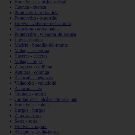
Barcelona - sant-joan-despí
Cuenca - cuenca
Pontevedra - redondela
Pontevedra - o-porriño
Huelva - valverde-del-camino
Gipuzkoa - aretxabaleta
Pontevedra - vilanova-de-arousa
Lugo - ribadeo
Madrid - boadilla-del-monte
Málaga - estepona
Cáceres - cáceres
Málaga - mijas
Zaragoza - cariñena
Asturias - colunga
A-coruña - betanzos
Valladolid - valladolid
A-coruña - teo
Granada - motril
Ciudad-real - alcázar-de-san-juan
Barcelona - calella
Burgos - burgos
Zamora - toro
Soria - soria
Huelva - moguer
Alicante - la-vila-joiosa