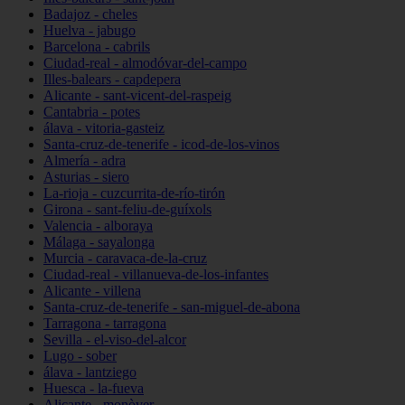
Badajoz - cheles
Huelva - jabugo
Barcelona - cabrils
Ciudad-real - almodóvar-del-campo
Illes-balears - capdepera
Alicante - sant-vicent-del-raspeig
Cantabria - potes
álava - vitoria-gasteiz
Santa-cruz-de-tenerife - icod-de-los-vinos
Almería - adra
Asturias - siero
La-rioja - cuzcurrita-de-río-tirón
Girona - sant-feliu-de-guíxols
Valencia - alboraya
Málaga - sayalonga
Murcia - caravaca-de-la-cruz
Ciudad-real - villanueva-de-los-infantes
Alicante - villena
Santa-cruz-de-tenerife - san-miguel-de-abona
Tarragona - tarragona
Sevilla - el-viso-del-alcor
Lugo - sober
álava - lantziego
Huesca - la-fueva
Alicante - monòver