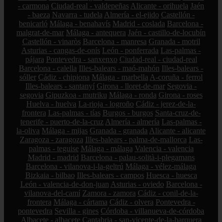
- carmona
Ciudad-real - valdepeñas
Alicante - orihuela
Jaén
- baeza
Navarra - tudela
Almería - el-ejido
Castellón -
benicarló
Málaga - benahavís
Madrid - coslada
Barcelona -
malgrat-de-mar
Málaga - antequera
Jaén - castillo-de-locubín
Castellón - vinaròs
Barcelona - manresa
Granada - motril
Asturias - cangas-de-onís
León - ponferrada
Las-palmas -
pájara
Pontevedra - sanxenxo
Ciudad-real - ciudad-real
Barcelona - calella
Illes-balears - maó-mahón
Illes-balears -
sóller
Cádiz - chipiona
Málaga - marbella
A-coruña - ferrol
Illes-balears - santanyí
Girona - lloret-de-mar
Segovia -
segovia
Gipuzkoa - mutriku
Málaga - ronda
Girona - roses
Huelva - huelva
La-rioja - logroño
Cádiz - jerez-de-la-
frontera
Las-palmas - tías
Burgos - burgos
Santa-cruz-de-
tenerife - puerto-de-la-cruz
Almería - almería
Las-palmas -
la-oliva
Málaga - mijas
Granada - granada
Alicante - alicante
Zaragoza - zaragoza
Illes-balears - palma-de-mallorca
Las-
palmas - teguise
Málaga - málaga
Valencia - valencia
Madrid - madrid
Barcelona - palau-solità-i-plegamans
Barcelona - vilanova-i-la-geltrú
Málaga - vélez-málaga
Bizkaia - bilbao
Illes-balears - campos
Huesca - huesca
León - valencia-de-don-juan
Asturias - oviedo
Barcelona -
vilanova-del-camí
Zamora - zamora
Cádiz - conil-de-la-
frontera
Málaga - cártama
Cádiz - olvera
Pontevedra -
pontevedra
Sevilla - gines
Córdoba - villanueva-de-córdoba
Albacete - albacete
Cantabria - san-vicente-de-la-barquera