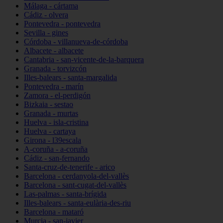
Málaga - cártama
Cádiz - olvera
Pontevedra - pontevedra
Sevilla - gines
Córdoba - villanueva-de-córdoba
Albacete - albacete
Cantabria - san-vicente-de-la-barquera
Granada - torvizcón
Illes-balears - santa-margalida
Pontevedra - marín
Zamora - el-perdigón
Bizkaia - sestao
Granada - murtas
Huelva - isla-cristina
Huelva - cartaya
Girona - l39escala
A-coruña - a-coruña
Cádiz - san-fernando
Santa-cruz-de-tenerife - arico
Barcelona - cerdanyola-del-vallès
Barcelona - sant-cugat-del-vallès
Las-palmas - santa-brígida
Illes-balears - santa-eulària-des-riu
Barcelona - mataró
Murcia - san-javier