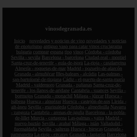
vinosdegranada.es
Inicio
novedades y noticias de vino
novedades y noticias
de enoturismo
antiguo vaso para catar vinos crucigrama
bulgaria
comprar
espana
tipo
vinos
Córdoba - córdoba
Sevilla - sevilla
Barcelona - barcelona
Ciudad-real - montiel
Santa-cruz-de-tenerife - guía-de-isora
La-rioja - casalarreina
Almería - roquetas-de-mar
Madrid - pozuelo-de-alarcón
Granada - almuñécar
Illes-balears - alcúdia
Las-palmas -
san-bartolomé-de-tirajana
Cádiz - el-puerto-de-santa-maría
Madrid - valdemoro
Granada - pulianas
Santa-cruz-de-
tenerife - los-llanos-de-aridane
Cantabria - suances
Sevilla -
bormujos
Granada - monachil
Málaga - júzcar
Huesca -
isábena
Huesca - alquézar
Huesca - castejón-de-sos
Lleida -
alt-àneu
Sevilla - marinaleda
Córdoba - almedinilla
Navarra
- zangoza
Cantabria - arenas-de-iguña
Barcelona - la-pobla-
de-lillet
Murcia - cartagena
Las-palmas - yaiza
Madrid -
nuevo-baztán
Sevilla - arahal
Málaga - istán
Valladolid -
fuensaldaña
Sevilla - salteras
Huesca - biescas
Granada -
pampaneira
La-rioja - ezcaray
Granada - lanjarón
Barcelona