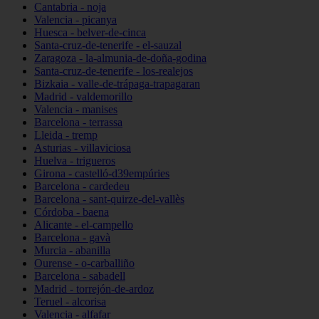
Cantabria - noja
Valencia - picanya
Huesca - belver-de-cinca
Santa-cruz-de-tenerife - el-sauzal
Zaragoza - la-almunia-de-doña-godina
Santa-cruz-de-tenerife - los-realejos
Bizkaia - valle-de-trápaga-trapagaran
Madrid - valdemorillo
Valencia - manises
Barcelona - terrassa
Lleida - tremp
Asturias - villaviciosa
Huelva - trigueros
Girona - castelló-d39empúries
Barcelona - cardedeu
Barcelona - sant-quirze-del-vallès
Córdoba - baena
Alicante - el-campello
Barcelona - gavà
Murcia - abanilla
Ourense - o-carballiño
Barcelona - sabadell
Madrid - torrejón-de-ardoz
Teruel - alcorisa
Valencia - alfafar