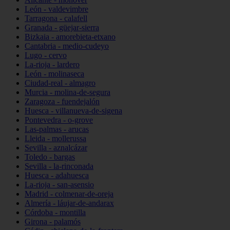
León - valdevimbre
Tarragona - calafell
Granada - güejar-sierra
Bizkaia - amorebieta-etxano
Cantabria - medio-cudeyo
Lugo - cervo
La-rioja - lardero
León - molinaseca
Ciudad-real - almagro
Murcia - molina-de-segura
Zaragoza - fuendejalón
Huesca - villanueva-de-sigena
Pontevedra - o-grove
Las-palmas - arucas
Lleida - mollerussa
Sevilla - aznalcázar
Toledo - bargas
Sevilla - la-rinconada
Huesca - adahuesca
La-rioja - san-asensio
Madrid - colmenar-de-oreja
Almería - láujar-de-andarax
Córdoba - montilla
Girona - palamós