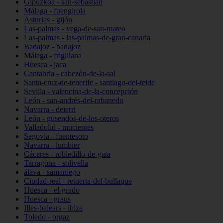
Gipuzkoa - san-sebastián
Málaga - fuengirola
Asturias - gijón
Las-palmas - vega-de-san-mateo
Las-palmas - las-palmas-de-gran-canaria
Badajoz - badajoz
Málaga - frigiliana
Huesca - jaca
Cantabria - cabezón-de-la-sal
Santa-cruz-de-tenerife - santiago-del-teide
Sevilla - valencina-de-la-concepción
León - san-andrés-del-rabanedo
Navarra - deierri
León - gusendos-de-los-oteros
Valladolid - mucientes
Segovia - fuentesoto
Navarra - lumbier
Cáceres - robledillo-de-gata
Tarragona - solivella
álava - samaniego
Ciudad-real - retuerta-del-bullaque
Huesca - el-grado
Huesca - graus
Illes-balears - ibiza
Toledo - orgaz