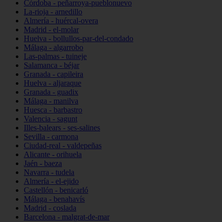
Córdoba - peñarroya-pueblonuevo
La-rioja - arnedillo
Almería - huércal-overa
Madrid - el-molar
Huelva - bollullos-par-del-condado
Málaga - algarrobo
Las-palmas - tuineje
Salamanca - béjar
Granada - capileira
Huelva - aljaraque
Granada - guadix
Málaga - manilva
Huesca - barbastro
Valencia - sagunt
Illes-balears - ses-salines
Sevilla - carmona
Ciudad-real - valdepeñas
Alicante - orihuela
Jaén - baeza
Navarra - tudela
Almería - el-ejido
Castellón - benicarló
Málaga - benahavís
Madrid - coslada
Barcelona - malgrat-de-mar