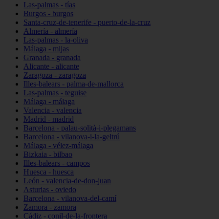
Las-palmas - tías
Burgos - burgos
Santa-cruz-de-tenerife - puerto-de-la-cruz
Almería - almería
Las-palmas - la-oliva
Málaga - mijas
Granada - granada
Alicante - alicante
Zaragoza - zaragoza
Illes-balears - palma-de-mallorca
Las-palmas - teguise
Málaga - málaga
Valencia - valencia
Madrid - madrid
Barcelona - palau-solità-i-plegamans
Barcelona - vilanova-i-la-geltrú
Málaga - vélez-málaga
Bizkaia - bilbao
Illes-balears - campos
Huesca - huesca
León - valencia-de-don-juan
Asturias - oviedo
Barcelona - vilanova-del-camí
Zamora - zamora
Cádiz - conil-de-la-frontera