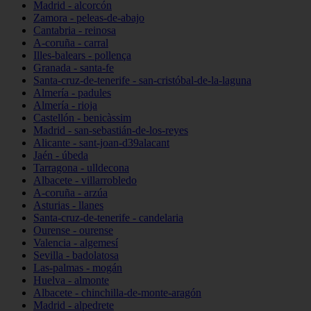
Madrid - alcorcón
Zamora - peleas-de-abajo
Cantabria - reinosa
A-coruña - carral
Illes-balears - pollença
Granada - santa-fe
Santa-cruz-de-tenerife - san-cristóbal-de-la-laguna
Almería - padules
Almería - rioja
Castellón - benicàssim
Madrid - san-sebastián-de-los-reyes
Alicante - sant-joan-d39alacant
Jaén - úbeda
Tarragona - ulldecona
Albacete - villarrobledo
A-coruña - arzúa
Asturias - llanes
Santa-cruz-de-tenerife - candelaria
Ourense - ourense
Valencia - algemesí
Sevilla - badolatosa
Las-palmas - mogán
Huelva - almonte
Albacete - chinchilla-de-monte-aragón
Madrid - alpedrete