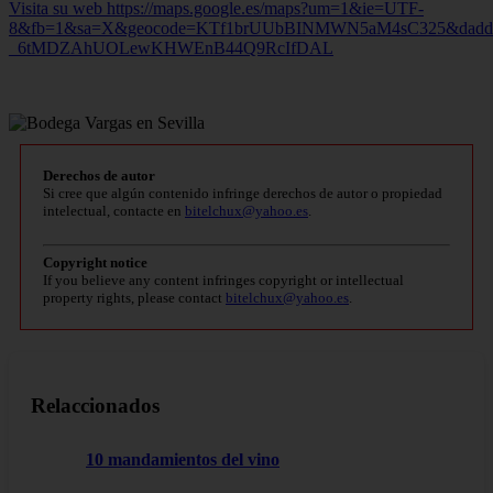
Visita su web https://maps.google.es/maps?um=1&ie=UTF-
8&fb=1&sa=X&geocode=KTf1brUUbBINMWN5aM4sC325&dadd
_6tMDZAhUOLewKHWEnB44Q9RcIfDAL
Derechos de autor
Si cree que algún contenido infringe derechos de autor o propiedad
intelectual, contacte en
bitelchux@yahoo.es
.
Copyright notice
If you believe any content infringes copyright or intellectual
property rights, please contact
bitelchux@yahoo.es
.
Relaccionados
10 mandamientos del vino