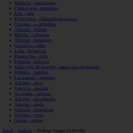
Valencia - massanassa
Ciudad-real - tomelloso
Jaén - jaén
Pontevedra - vilagarcía-de-arousa
Ourense - o-carballiño
Alicante - teulada
Murcia - cartagena
Alicante - benidorm
Gipuzkoa - eibar
León - la-bañeza
Pontevedra - meis
Palencia - palencia
Santa-cruz-de-tenerife - santa-cruz-de-tenerife
Valencia - paterna
Las-palmas - agüimes
Alicante - alcoi
Valencia - alaquàs
A-coruña - cabanas
Alicante - el-campello
Asturias - grado
Valencia - benetússer
Ourense - verín
Girona - mieres
Inicio
>
bodega
>
Bodega Vargas en Sevilla