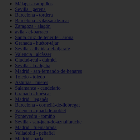
Málaga - campillos
Sevilla - gerena
Barcelona - tordera
Barcelona - vilassar-de-mar
Zaragoza - alagón
ávila - el-barraco
Santa-cruz-de-tenerife - arona
Granada - huétor-tájar
Sevilla - albaida-del-aljarafe
Valencia - alcàsser
Ciudad-real - daimiel
Sevilla - la-algaba
Madrid - san-fernando-de-henares
Toledo - toledo
Asturias - mieres
Salamanca - candelario
Granada - huéscar
Madrid - leganés
Barcelona - cornellà-de-llobregat
Valencia - quart-de-poblet
Pontevedra - tomiño
Sevilla - san-juan-de-aznalfarache
Madrid - fuenlabrada
Valladolid - peñafiel
Madrid - parla