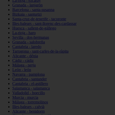
La-rioja - ezcaray
Granada - lanjarón
Barcelona - santa-susanna
Bizkaia - santurtzi
Santa-cruz-de-tenerife - tacoronte
Illes-balears - sant-llorenç-des-cardassar
Huesca - sallent-de-gállego
La-rioja - haro
Sevilla - dos-hermanas
Granada - salobreña
Cantabria - laredo
Tarragona - sant-carles-de-la-ràpita
Alicante - dénia
Cádiz - cádiz
Málaga - nerja
León - león
Navarra - pamplona
Cantabria - santander
Cantabria - el-astillero
Salamanca - salamanca
Valladolid - boecillo
Murcia - murcia
Málaga - torremolinos
Illes-balears - calvià
Alicante - benidorm