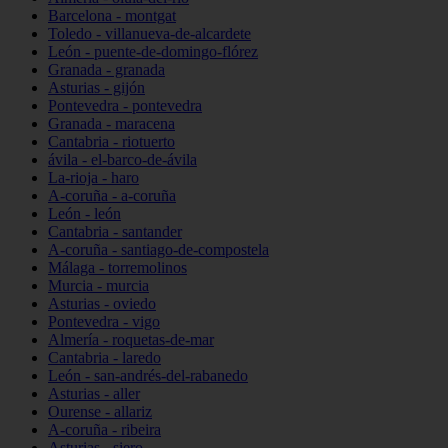
Barcelona - montgat
Toledo - villanueva-de-alcardete
León - puente-de-domingo-flórez
Granada - granada
Asturias - gijón
Pontevedra - pontevedra
Granada - maracena
Cantabria - riotuerto
ávila - el-barco-de-ávila
La-rioja - haro
A-coruña - a-coruña
León - león
Cantabria - santander
A-coruña - santiago-de-compostela
Málaga - torremolinos
Murcia - murcia
Asturias - oviedo
Pontevedra - vigo
Almería - roquetas-de-mar
Cantabria - laredo
León - san-andrés-del-rabanedo
Asturias - aller
Ourense - allariz
A-coruña - ribeira
Asturias - siero