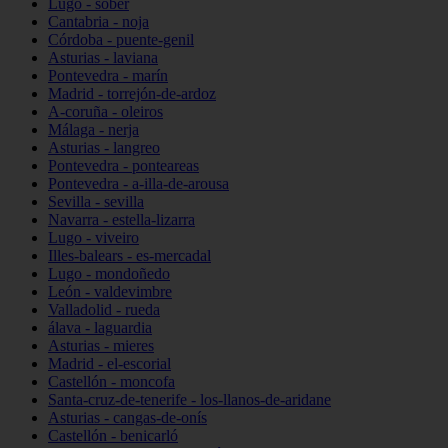
Lugo - sober
Cantabria - noja
Córdoba - puente-genil
Asturias - laviana
Pontevedra - marín
Madrid - torrejón-de-ardoz
A-coruña - oleiros
Málaga - nerja
Asturias - langreo
Pontevedra - ponteareas
Pontevedra - a-illa-de-arousa
Sevilla - sevilla
Navarra - estella-lizarra
Lugo - viveiro
Illes-balears - es-mercadal
Lugo - mondoñedo
León - valdevimbre
Valladolid - rueda
álava - laguardia
Asturias - mieres
Madrid - el-escorial
Castellón - moncofa
Santa-cruz-de-tenerife - los-llanos-de-aridane
Asturias - cangas-de-onís
Castellón - benicarló