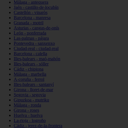
Málaga - antequera
Jaén - castillo-de-locubín
Castellón - vinaròs
Barcelona - manresa
Granada - motril
Asturias - cangas-de-onís
León - ponferrada
Las-palmas - pájara
Pontevedra - sanxenxo
Ciudad-real - ciudad-real
Barcelona - calella
Illes-balears - maó-mahón
Illes-balears - sóller
Cádiz - chipiona
Málaga - marbella
A-coruña - ferrol
Illes-balears - santanyí
Girona - lloret-de-mar
Segovia - segovia
Gipuzkoa - mutriku
Málaga - ronda
Girona - roses
Huelva - huelva
La-rioja - logroño
Cádiz - jerez-de-la-frontera