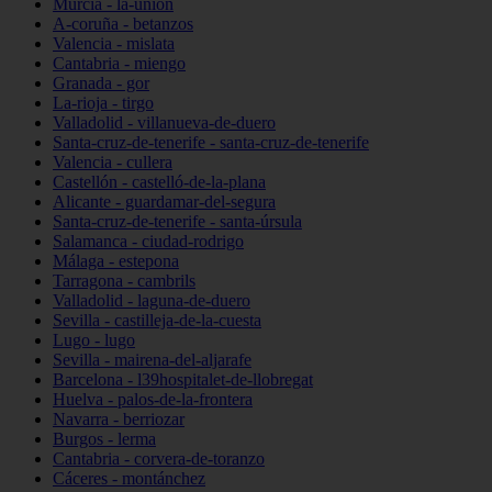
Murcia - la-unión
A-coruña - betanzos
Valencia - mislata
Cantabria - miengo
Granada - gor
La-rioja - tirgo
Valladolid - villanueva-de-duero
Santa-cruz-de-tenerife - santa-cruz-de-tenerife
Valencia - cullera
Castellón - castelló-de-la-plana
Alicante - guardamar-del-segura
Santa-cruz-de-tenerife - santa-úrsula
Salamanca - ciudad-rodrigo
Málaga - estepona
Tarragona - cambrils
Valladolid - laguna-de-duero
Sevilla - castilleja-de-la-cuesta
Lugo - lugo
Sevilla - mairena-del-aljarafe
Barcelona - l39hospitalet-de-llobregat
Huelva - palos-de-la-frontera
Navarra - berriozar
Burgos - lerma
Cantabria - corvera-de-toranzo
Cáceres - montánchez