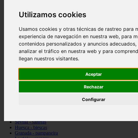
Granada - pulianas
Santa-cruz-de-tenerife - los-llanos-de-aridane
Utilizamos cookies
Cantabria - suances
Sevilla - bormujos
Granada - monachil
Usamos cookies y otras técnicas de rastreo para m
Málaga - júzcar
experiencia de navegación en nuestra web, para m
Huesca - isábena
contenidos personalizados y anuncios adecuados,
Huesca - alquézar
Huesca - castejón-de-sos
analizar el tráfico en nuestra web y para compren
Lleida - alt-àneu
llegan nuestros visitantes.
Sevilla - marinaleda
Córdoba - almedinilla
Navarra - zangoza
Aceptar
Cantabria - arenas-de-iguña
Barcelona - la-pobla-de-lillet
Rechazar
Murcia - cartagena
Las-palmas - yaiza
Configurar
Madrid - nuevo-baztán
Sevilla - arahal
Málaga - istán
Valladolid - fuensaldaña
Sevilla - salteras
Huesca - biescas
Granada - pampaneira