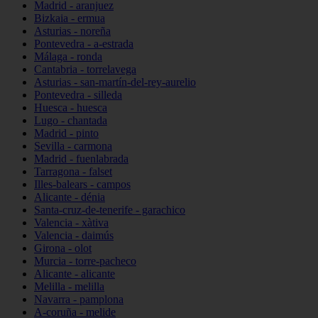
Madrid - aranjuez
Bizkaia - ermua
Asturias - noreña
Pontevedra - a-estrada
Málaga - ronda
Cantabria - torrelavega
Asturias - san-martín-del-rey-aurelio
Pontevedra - silleda
Huesca - huesca
Lugo - chantada
Madrid - pinto
Sevilla - carmona
Madrid - fuenlabrada
Tarragona - falset
Illes-balears - campos
Alicante - dénia
Santa-cruz-de-tenerife - garachico
Valencia - xàtiva
Valencia - daimús
Girona - olot
Murcia - torre-pacheco
Alicante - alicante
Melilla - melilla
Navarra - pamplona
A-coruña - melide