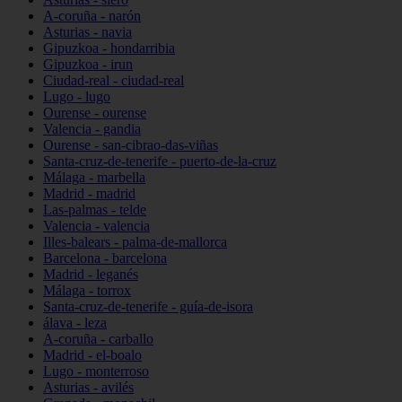
A-coruña - narón
Asturias - navia
Gipuzkoa - hondarribia
Gipuzkoa - irun
Ciudad-real - ciudad-real
Lugo - lugo
Ourense - ourense
Valencia - gandia
Ourense - san-cibrao-das-viñas
Santa-cruz-de-tenerife - puerto-de-la-cruz
Málaga - marbella
Madrid - madrid
Las-palmas - telde
Valencia - valencia
Illes-balears - palma-de-mallorca
Barcelona - barcelona
Madrid - leganés
Málaga - torrox
Santa-cruz-de-tenerife - guía-de-isora
álava - leza
A-coruña - carballo
Madrid - el-boalo
Lugo - monterroso
Asturias - avilés