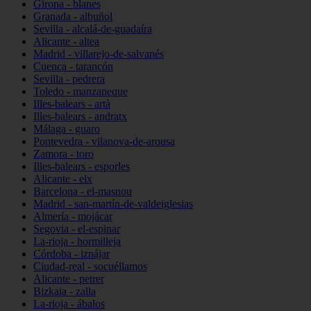
Girona - blanes
Granada - albuñol
Sevilla - alcalá-de-guadaíra
Alicante - altea
Madrid - villarejo-de-salvanés
Cuenca - tarancón
Sevilla - pedrera
Toledo - manzaneque
Illes-balears - artà
Illes-balears - andratx
Málaga - guaro
Pontevedra - vilanova-de-arousa
Zamora - toro
Illes-balears - esporles
Alicante - elx
Barcelona - el-masnou
Madrid - san-martín-de-valdeiglesias
Almería - mojácar
Segovia - el-espinar
La-rioja - hormilleja
Córdoba - iznájar
Ciudad-real - socuéllamos
Alicante - petrer
Bizkaia - zalla
La-rioja - ábalos