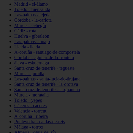
Madrid - el-álamo
Toledo - fuensalida
Las-palmas - tejeda
Córdoba - la-carlota
Murcia - cehegín
Cádiz - rota
Huelva - gibraleón
Las-palmas - tinajo
Lleida - lleida
A-coruña - santiago-de-compostela
Córdoba - aguilar-de-la-frontera
álava - eskuernaga
Santa-cruz-de-tenerife - tegueste
Murcia - jumilla
Las-palmas - santa-lucía-de-tirajana
Santa-cruz-de-tenerife - la-orotava
Santa-cruz-de-tenerife - la-guancha
Murcia - moratalla
Toledo - yepes
Cáceres - cáceres
Valencia - torrent
A-coruña - ribeira
Pontevedra - caldas-de-reis
Málaga - torrox
Almería - olula-del-río