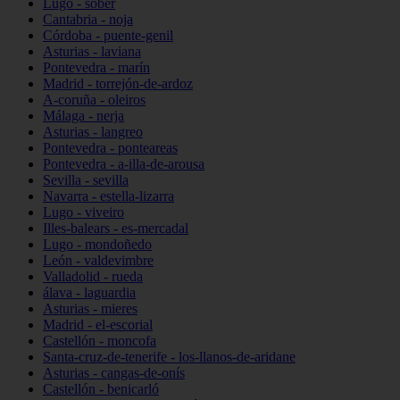
Lugo - sober
Cantabria - noja
Córdoba - puente-genil
Asturias - laviana
Pontevedra - marín
Madrid - torrejón-de-ardoz
A-coruña - oleiros
Málaga - nerja
Asturias - langreo
Pontevedra - ponteareas
Pontevedra - a-illa-de-arousa
Sevilla - sevilla
Navarra - estella-lizarra
Lugo - viveiro
Illes-balears - es-mercadal
Lugo - mondoñedo
León - valdevimbre
Valladolid - rueda
álava - laguardia
Asturias - mieres
Madrid - el-escorial
Castellón - moncofa
Santa-cruz-de-tenerife - los-llanos-de-aridane
Asturias - cangas-de-onís
Castellón - benicarló