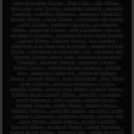
carles-de-la-ràpita
Alicante - dénia
Cádiz - cádiz
Málaga -
nerja
León - león
Navarra - pamplona
Cantabria - santander
Cantabria - el-astillero
Salamanca - salamanca
Valladolid -
boecillo
Murcia - murcia
Málaga - torremolinos
Illes-balears
- calvià
Alicante - benidorm
Gipuzkoa - san-sebastián
Málaga - fuengirola
Asturias - gijón
Las-palmas - vega-de-
san-mateo
Las-palmas - las-palmas-de-gran-canaria
Badajoz
- badajoz
Málaga - frigiliana
Huesca - jaca
Cantabria -
cabezón-de-la-sal
Santa-cruz-de-tenerife - santiago-del-teide
Sevilla - valencina-de-la-concepción
León - san-andrés-del-
rabanedo
Navarra - deierri
León - gusendos-de-los-oteros
Valladolid - mucientes
Segovia - fuentesoto
Navarra -
lumbier
Cáceres - robledillo-de-gata
Tarragona - solivella
álava - samaniego
Ciudad-real - retuerta-del-bullaque
Huesca - el-grado
Huesca - graus
Illes-balears - ibiza
Toledo
- orgaz
Córdoba - peñarroya-pueblonuevo
La-rioja -
arnedillo
Almería - huércal-overa
Madrid - el-molar
Huelva -
bollullos-par-del-condado
Málaga - algarrobo
Las-palmas -
tuineje
Salamanca - béjar
Granada - capileira
Huelva -
aljaraque
Granada - guadix
Málaga - manilva
Huesca -
barbastro
Valencia - sagunt
Illes-balears - ses-salines
Sevilla
- carmona
Ciudad-real - valdepeñas
Alicante - orihuela
Jaén
- baeza
Navarra - tudela
Almería - el-ejido
Castellón -
benicarló
Málaga - benahavís
Madrid - coslada
Barcelona -
malgrat-de-mar
Málaga - antequera
Jaén - castillo-de-locubín