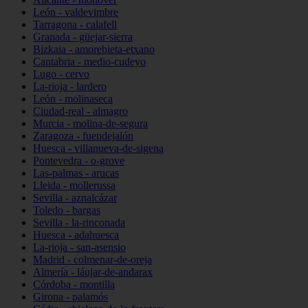
León - valdevimbre
Tarragona - calafell
Granada - güejar-sierra
Bizkaia - amorebieta-etxano
Cantabria - medio-cudeyo
Lugo - cervo
La-rioja - lardero
León - molinaseca
Ciudad-real - almagro
Murcia - molina-de-segura
Zaragoza - fuendejalón
Huesca - villanueva-de-sigena
Pontevedra - o-grove
Las-palmas - arucas
Lleida - mollerussa
Sevilla - aznalcázar
Toledo - bargas
Sevilla - la-rinconada
Huesca - adahuesca
La-rioja - san-asensio
Madrid - colmenar-de-oreja
Almería - láujar-de-andarax
Córdoba - montilla
Girona - palamós