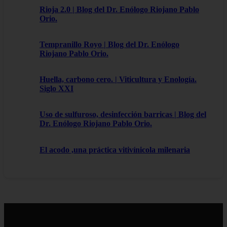
Rioja 2.0 | Blog del Dr. Enólogo Riojano Pablo
Orio.
Tempranillo Royo | Blog del Dr. Enólogo
Riojano Pablo Orio.
Huella, carbono cero. | Viticultura y Enología.
Siglo XXI
Uso de sulfuroso, desinfección barricas | Blog del
Dr. Enólogo Riojano Pablo Orio.
El acodo ,una práctica vitivínicola milenaria