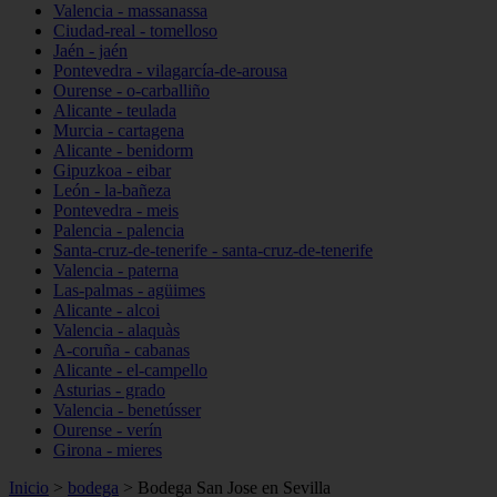
Valencia - massanassa
Ciudad-real - tomelloso
Jaén - jaén
Pontevedra - vilagarcía-de-arousa
Ourense - o-carballiño
Alicante - teulada
Murcia - cartagena
Alicante - benidorm
Gipuzkoa - eibar
León - la-bañeza
Pontevedra - meis
Palencia - palencia
Santa-cruz-de-tenerife - santa-cruz-de-tenerife
Valencia - paterna
Las-palmas - agüimes
Alicante - alcoi
Valencia - alaquàs
A-coruña - cabanas
Alicante - el-campello
Asturias - grado
Valencia - benetússer
Ourense - verín
Girona - mieres
Inicio
>
bodega
>
Bodega San Jose en Sevilla