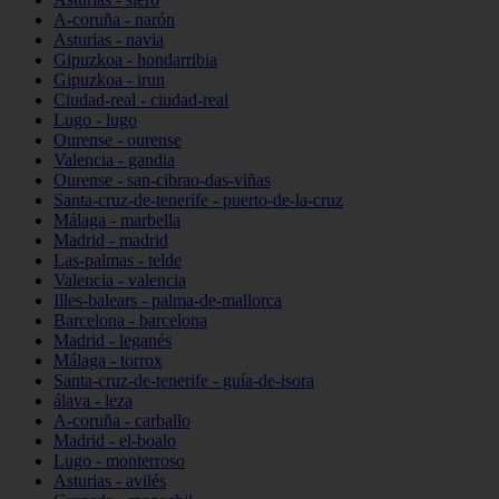
A-coruña - narón
Asturias - navia
Gipuzkoa - hondarribia
Gipuzkoa - irun
Ciudad-real - ciudad-real
Lugo - lugo
Ourense - ourense
Valencia - gandia
Ourense - san-cibrao-das-viñas
Santa-cruz-de-tenerife - puerto-de-la-cruz
Málaga - marbella
Madrid - madrid
Las-palmas - telde
Valencia - valencia
Illes-balears - palma-de-mallorca
Barcelona - barcelona
Madrid - leganés
Málaga - torrox
Santa-cruz-de-tenerife - guía-de-isora
álava - leza
A-coruña - carballo
Madrid - el-boalo
Lugo - monterroso
Asturias - avilés