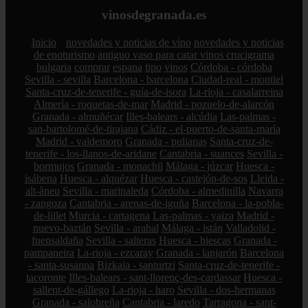
vinosdegranada.es
Inicio
novedades y noticias de vino
novedades y noticias
de enoturismo
antiguo vaso para catar vinos crucigrama
bulgaria
comprar
espana
tipo
vinos
Córdoba - córdoba
Sevilla - sevilla
Barcelona - barcelona
Ciudad-real - montiel
Santa-cruz-de-tenerife - guía-de-isora
La-rioja - casalarreina
Almería - roquetas-de-mar
Madrid - pozuelo-de-alarcón
Granada - almuñécar
Illes-balears - alcúdia
Las-palmas -
san-bartolomé-de-tirajana
Cádiz - el-puerto-de-santa-maría
Madrid - valdemoro
Granada - pulianas
Santa-cruz-de-
tenerife - los-llanos-de-aridane
Cantabria - suances
Sevilla -
bormujos
Granada - monachil
Málaga - júzcar
Huesca -
isábena
Huesca - alquézar
Huesca - castejón-de-sos
Lleida -
alt-àneu
Sevilla - marinaleda
Córdoba - almedinilla
Navarra
- zangoza
Cantabria - arenas-de-iguña
Barcelona - la-pobla-
de-lillet
Murcia - cartagena
Las-palmas - yaiza
Madrid -
nuevo-baztán
Sevilla - arahal
Málaga - istán
Valladolid -
fuensaldaña
Sevilla - salteras
Huesca - biescas
Granada -
pampaneira
La-rioja - ezcaray
Granada - lanjarón
Barcelona
- santa-susanna
Bizkaia - santurtzi
Santa-cruz-de-tenerife -
tacoronte
Illes-balears - sant-llorenç-des-cardassar
Huesca -
sallent-de-gállego
La-rioja - haro
Sevilla - dos-hermanas
Granada - salobreña
Cantabria - laredo
Tarragona - sant-