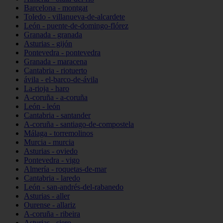
Barcelona - montgat
Toledo - villanueva-de-alcardete
León - puente-de-domingo-flórez
Granada - granada
Asturias - gijón
Pontevedra - pontevedra
Granada - maracena
Cantabria - riotuerto
ávila - el-barco-de-ávila
La-rioja - haro
A-coruña - a-coruña
León - león
Cantabria - santander
A-coruña - santiago-de-compostela
Málaga - torremolinos
Murcia - murcia
Asturias - oviedo
Pontevedra - vigo
Almería - roquetas-de-mar
Cantabria - laredo
León - san-andrés-del-rabanedo
Asturias - aller
Ourense - allariz
A-coruña - ribeira
Asturias - siero