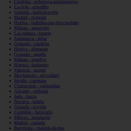
Córdoba - peñarroya-pueblonuevo
La-rioja - arnedillo
Almería - huércal-overa
Madrid - el-molar
Huelva - bollullos-par-del-condado
Málaga - algarrobo
Las-palmas - tuineje
Salamanca - béjar
Granada - capileira
Huelva - aljaraque
Granada - guadix
Málaga - manilva
Huesca - barbastro
Valencia - sagunt
Illes-balears - ses-salines
Sevilla - carmona
Ciudad-real - valdepeñas
Alicante - orihuela
Jaén - baeza
Navarra - tudela
Almería - el-ejido
Castellón - benicarló
Málaga - benahavís
Madrid - coslada
Barcelona - malgrat-de-mar