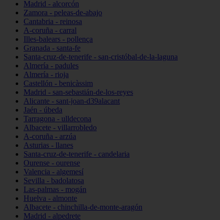
Madrid - alcorcón
Zamora - peleas-de-abajo
Cantabria - reinosa
A-coruña - carral
Illes-balears - pollença
Granada - santa-fe
Santa-cruz-de-tenerife - san-cristóbal-de-la-laguna
Almería - padules
Almería - rioja
Castellón - benicàssim
Madrid - san-sebastián-de-los-reyes
Alicante - sant-joan-d39alacant
Jaén - úbeda
Tarragona - ulldecona
Albacete - villarrobledo
A-coruña - arzúa
Asturias - llanes
Santa-cruz-de-tenerife - candelaria
Ourense - ourense
Valencia - algemesí
Sevilla - badolatosa
Las-palmas - mogán
Huelva - almonte
Albacete - chinchilla-de-monte-aragón
Madrid - alpedrete