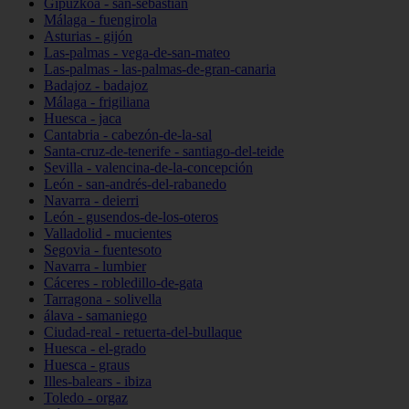
Gipuzkoa - san-sebastián
Málaga - fuengirola
Asturias - gijón
Las-palmas - vega-de-san-mateo
Las-palmas - las-palmas-de-gran-canaria
Badajoz - badajoz
Málaga - frigiliana
Huesca - jaca
Cantabria - cabezón-de-la-sal
Santa-cruz-de-tenerife - santiago-del-teide
Sevilla - valencina-de-la-concepción
León - san-andrés-del-rabanedo
Navarra - deierri
León - gusendos-de-los-oteros
Valladolid - mucientes
Segovia - fuentesoto
Navarra - lumbier
Cáceres - robledillo-de-gata
Tarragona - solivella
álava - samaniego
Ciudad-real - retuerta-del-bullaque
Huesca - el-grado
Huesca - graus
Illes-balears - ibiza
Toledo - orgaz