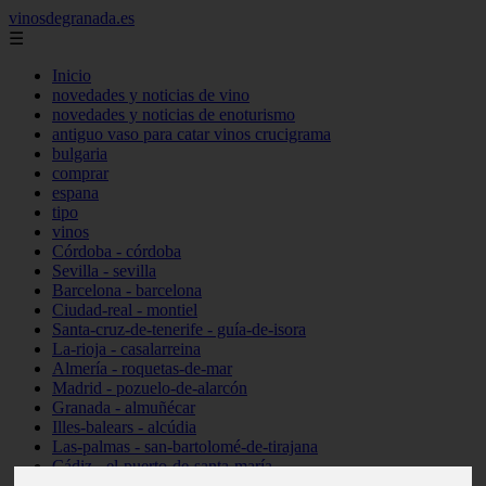
vinosdegranada.es
☰
Inicio
novedades y noticias de vino
novedades y noticias de enoturismo
antiguo vaso para catar vinos crucigrama
bulgaria
comprar
espana
tipo
vinos
Córdoba - córdoba
Sevilla - sevilla
Barcelona - barcelona
Ciudad-real - montiel
Santa-cruz-de-tenerife - guía-de-isora
La-rioja - casalarreina
Almería - roquetas-de-mar
Madrid - pozuelo-de-alarcón
Granada - almuñécar
Illes-balears - alcúdia
Las-palmas - san-bartolomé-de-tirajana
Cádiz - el-puerto-de-santa-maría
Madrid - valdemoro