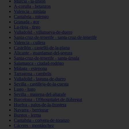
Murcia - la-unión
A-coruña - betanzos
Valencia - mislata
Cantabria - miengo
Granada - gor
La-rioja - tirgo
Valladolid - villanueva-de-duero
Santa-cruz-de-tenerife - santa-cruz-de-tenerife
Valencia - cullera
Castellón - castelló-de-la-plana
Alicante - guardamar-del-segura
Santa-cruz-de-tenerife - santa-úrsula
Salamanca - ciudad-rodrigo
Málaga - estepona
Tarragona - cambrils
Valladolid - laguna-de-duero
Sevilla - castilleja-de-la-cuesta
Lugo - lugo
Sevilla - mairena-del-aljarafe
Barcelona - l39hospitalet-de-llobregat
Huelva - palos-de-la-frontera
Navarra - berriozar
Burgos - lerma
Cantabria - corvera-de-toranzo
Cáceres - montánchez