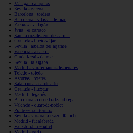
Málaga - campillos
Sevilla - gerena
Barcelona - tordera
Barcelona - vilassar-de-mar
Zaragoza - alagón
ávila - el-barraco
Santa-cruz-de-tenerife - arona
Granada - huétor-tájar
Sevilla - albaida-del-aljarafe
Valencia - alcàsser
Ciudad-real - daimiel
Sevilla - la-algaba
Madrid - san-fernando-de-henares
Toledo - toledo
Asturias - mieres
Salamanca - candelario
Granada - huéscar
Madrid - leganés
Barcelona - cornellà-de-llobregat
Valencia - quart-de-poblet
Pontevedra - tomiño
Sevilla - san-juan-de-aznalfarache
Madrid - fuenlabrada
Valladolid - peñafiel
Madrid - parla