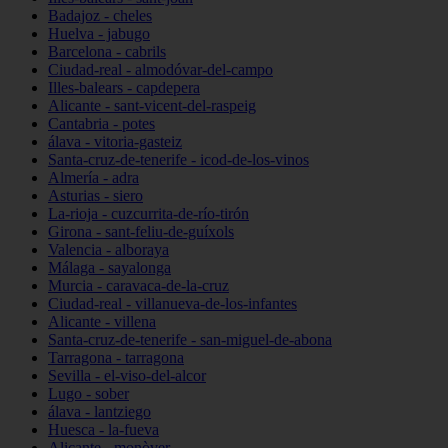
Badajoz - cheles
Huelva - jabugo
Barcelona - cabrils
Ciudad-real - almodóvar-del-campo
Illes-balears - capdepera
Alicante - sant-vicent-del-raspeig
Cantabria - potes
álava - vitoria-gasteiz
Santa-cruz-de-tenerife - icod-de-los-vinos
Almería - adra
Asturias - siero
La-rioja - cuzcurrita-de-río-tirón
Girona - sant-feliu-de-guíxols
Valencia - alboraya
Málaga - sayalonga
Murcia - caravaca-de-la-cruz
Ciudad-real - villanueva-de-los-infantes
Alicante - villena
Santa-cruz-de-tenerife - san-miguel-de-abona
Tarragona - tarragona
Sevilla - el-viso-del-alcor
Lugo - sober
álava - lantziego
Huesca - la-fueva
Alicante - monòver