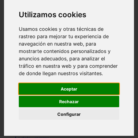
Granada - pulianas
Santa-cruz-de-tenerife - los-llanos-de-aridane
Utilizamos cookies
Cantabria - suances
Sevilla - bormujos
Granada - monachil
Usamos cookies y otras técnicas de
Málaga - júzcar
rastreo para mejorar tu experiencia de
Huesca - isábena
navegación en nuestra web, para
Huesca - alquézar
Huesca - castejón-de-sos
mostrarte contenidos personalizados y
Lleida - alt-àneu
anuncios adecuados, para analizar el
Sevilla - marinaleda
tráfico en nuestra web y para comprender
Córdoba - almedinilla
Navarra - zangoza
de donde llegan nuestros visitantes.
Cantabria - arenas-de-iguña
Barcelona - la-pobla-de-lillet
Murcia - cartagena
Aceptar
Las-palmas - yaiza
Madrid - nuevo-baztán
Rechazar
Sevilla - arahal
Málaga - istán
Configurar
Valladolid - fuensaldaña
Sevilla - salteras
Huesca - biescas
Granada - pampaneira