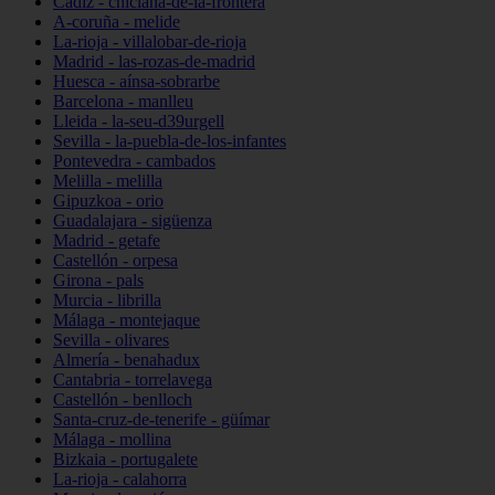
Cádiz - chiclana-de-la-frontera
A-coruña - melide
La-rioja - villalobar-de-rioja
Madrid - las-rozas-de-madrid
Huesca - aínsa-sobrarbe
Barcelona - manlleu
Lleida - la-seu-d39urgell
Sevilla - la-puebla-de-los-infantes
Pontevedra - cambados
Melilla - melilla
Gipuzkoa - orio
Guadalajara - sigüenza
Madrid - getafe
Castellón - orpesa
Girona - pals
Murcia - librilla
Málaga - montejaque
Sevilla - olivares
Almería - benahadux
Cantabria - torrelavega
Castellón - benlloch
Santa-cruz-de-tenerife - güímar
Málaga - mollina
Bizkaia - portugalete
La-rioja - calahorra