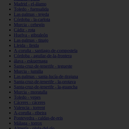
Madrid - el-álamo
Toledo - fuensalida
Las-palmas - tejeda
Córdoba - la-carlota
Murcia - cehegín
Cádiz - rota
Huelva - gibraleón
Las-palmas - tinajo
Lleida - lleida
A-coruña - santiago-de-compostela
Córdoba - aguilar-de-la-frontera
álava - eskuernaga
Santa-cruz-de-tenerife - tegueste
Murcia - jumilla
Las-palmas - santa-lucía-de-tirajana
Santa-cruz-de-tenerife - la-orotava
Santa-cruz-de-tenerife - la-guancha
Murcia - moratalla
Toledo - yepes
Cáceres - cáceres
Valencia - torrent
A-coruña - ribeira
Pontevedra - caldas-de-reis
Málaga - torrox
Almería - olula-del-río