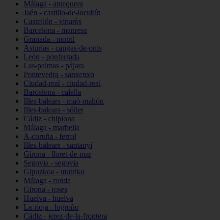
Málaga - antequera
Jaén - castillo-de-locubín
Castellón - vinaròs
Barcelona - manresa
Granada - motril
Asturias - cangas-de-onís
León - ponferrada
Las-palmas - pájara
Pontevedra - sanxenxo
Ciudad-real - ciudad-real
Barcelona - calella
Illes-balears - maó-mahón
Illes-balears - sóller
Cádiz - chipiona
Málaga - marbella
A-coruña - ferrol
Illes-balears - santanyí
Girona - lloret-de-mar
Segovia - segovia
Gipuzkoa - mutriku
Málaga - ronda
Girona - roses
Huelva - huelva
La-rioja - logroño
Cádiz - jerez-de-la-frontera