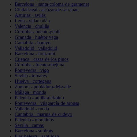
Barcelona - santa-coloma-de-gramenet
Ciudad-real - alcázar-de-san-juan
Asturias - avilés
León - villamañán
Valencia - chulilla
Córdoba - puente-genil
Granada - huétor-vega
Cantabria - bareyo
Valladolid - valladolid
Barcelona - font-rubí
Cuenca - casas-de-los-pinos
Córdoba - fuente-obejuna
Pontevedra - vigo
Sevilla - tomares
Huelva - cortegana
Zamora - pobladura-del-valle
Málaga - monda
Palencia - autilla-del-pino
Pontevedra - vilagarcía-de-arousa
Valladolid - rueda
Cantabria - marina-de-cudeyo
Palencia - moratinos
Sevilla - camas
Barcelona - subirats
Illes-balears - sant-joan