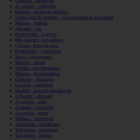
Granada - monachil
A-coruña - culleredo
Madrid - alcalá-de-henares
Santa-cruz-de-tenerife - san-cristóbal-de-la-laguna
Málaga - málaga
Alicante - elx
Pontevedra - o-grove
Illes-balears - ses-salines
Girona - lloret-de-mar
Pontevedra - cambados
álava - eskuernaga
Madrid - getafe
Sevilla - dos-hermanas
Málaga - benalmádena
Ourense - ribadavia
La-rioja - calahorra
Madrid - pozuelo-de-alarcón
Albacete - albacete
A-coruña - sada
Asturias - castrillón
A-coruña - ferrol
Málaga - fuengirola
Tarragona - montblanc
Tarragona - tarragona
Tarragona - tortosa