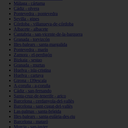
Málaga - cártama
Cádiz - olvera
Pontevedra - pontevedra
Sevilla - gines
Córdoba - villanueva-de-córdoba
Albacete - albacete
Cantabria - san-vicente-de-la-barquera
Granada - torvizcón
Illes-balears - santa-margalida
Pontevedra - marín
Zamora - el-perdigón
Bizkaia - sestao
Granada - murtas
Huelva - isla-cristina
Huelva - cartaya
Girona - l39escala
A-coruña - a-coruña
Cádiz - san-fernando
Santa-cruz-de-tenerife - arico
Barcelona - cerdanyola-del-vallès
Barcelona - sant-cugat-del-vallès
Las-palmas - santa-brígida
Illes-balears - santa-eulària-des-riu
Barcelona - mataró
Murcia - san-javier