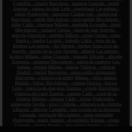
Castellón - vinaròs
Barcelona - manresa
Granada - motril
Asturias - cangas-de-onís
León - ponferrada
Las-palmas -
pájara
Pontevedra - sanxenxo
Ciudad-real - ciudad-real
Barcelona - calella
Illes-balears - maó-mahón
Illes-balears -
sóller
Cádiz - chipiona
Málaga - marbella
A-coruña - ferrol
Illes-balears - santanyí
Girona - lloret-de-mar
Segovia -
segovia
Gipuzkoa - mutriku
Málaga - ronda
Girona - roses
Huelva - huelva
La-rioja - logroño
Cádiz - jerez-de-la-
frontera
Las-palmas - tías
Burgos - burgos
Santa-cruz-de-
tenerife - puerto-de-la-cruz
Almería - almería
Las-palmas -
la-oliva
Málaga - mijas
Granada - granada
Alicante - alicante
Zaragoza - zaragoza
Illes-balears - palma-de-mallorca
Las-
palmas - teguise
Málaga - málaga
Valencia - valencia
Madrid - madrid
Barcelona - palau-solità-i-plegamans
Barcelona - vilanova-i-la-geltrú
Málaga - vélez-málaga
Bizkaia - bilbao
Illes-balears - campos
Huesca - huesca
León - valencia-de-don-juan
Asturias - oviedo
Barcelona -
vilanova-del-camí
Zamora - zamora
Cádiz - conil-de-la-
frontera
Málaga - cártama
Cádiz - olvera
Pontevedra -
pontevedra
Sevilla - gines
Córdoba - villanueva-de-córdoba
Albacete - albacete
Cantabria - san-vicente-de-la-barquera
Granada - torvizcón
Illes-balears - santa-margalida
Pontevedra - marín
Zamora - el-perdigón
Bizkaia - sestao
Granada - murtas
Huelva - isla-cristina
Huelva - cartaya
Girona - l39escala
A-coruña - a-coruña
Cádiz - san-fernando