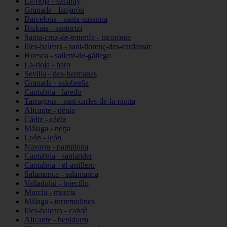
La-rioja - ezcaray
Granada - lanjarón
Barcelona - santa-susanna
Bizkaia - santurtzi
Santa-cruz-de-tenerife - tacoronte
Illes-balears - sant-llorenç-des-cardassar
Huesca - sallent-de-gállego
La-rioja - haro
Sevilla - dos-hermanas
Granada - salobreña
Cantabria - laredo
Tarragona - sant-carles-de-la-ràpita
Alicante - dénia
Cádiz - cádiz
Málaga - nerja
León - león
Navarra - pamplona
Cantabria - santander
Cantabria - el-astillero
Salamanca - salamanca
Valladolid - boecillo
Murcia - murcia
Málaga - torremolinos
Illes-balears - calvià
Alicante - benidorm