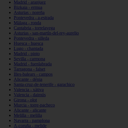
Madrid - aranjuez
Bizkaia - ermua
Asturias - noreña
Pontevedra - a-estrada
Málaga - ronda
Cantabria - torrelavega
Asturias - san-martín-del-rey-aurelio
Pontevedra - silleda
Huesca - huesca
Lugo - chantada
Madrid - pinto
Sevilla - carmona
Madrid - fuenlabrada
Tarragona - falset
Illes-balears - campos
Alicante - dénia
Santa-cruz-de-tenerife - garachico
Valencia - xàtiva
Valencia - daimús
Girona - olot
Murcia - torre-pacheco
Alicante - alicante
Melilla - melilla
Navarra - pamplona
A-coruña - melide