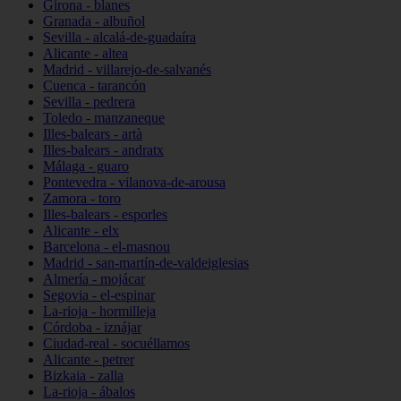
Girona - blanes
Granada - albuñol
Sevilla - alcalá-de-guadaíra
Alicante - altea
Madrid - villarejo-de-salvanés
Cuenca - tarancón
Sevilla - pedrera
Toledo - manzaneque
Illes-balears - artà
Illes-balears - andratx
Málaga - guaro
Pontevedra - vilanova-de-arousa
Zamora - toro
Illes-balears - esporles
Alicante - elx
Barcelona - el-masnou
Madrid - san-martín-de-valdeiglesias
Almería - mojácar
Segovia - el-espinar
La-rioja - hormilleja
Córdoba - iznájar
Ciudad-real - socuéllamos
Alicante - petrer
Bizkaia - zalla
La-rioja - ábalos