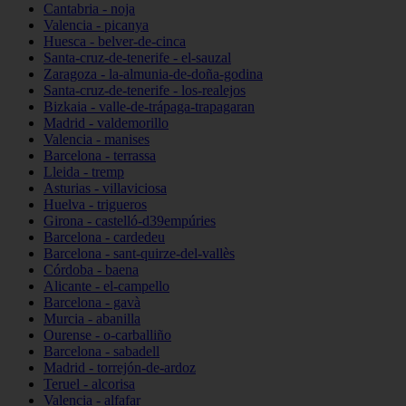
Cantabria - noja
Valencia - picanya
Huesca - belver-de-cinca
Santa-cruz-de-tenerife - el-sauzal
Zaragoza - la-almunia-de-doña-godina
Santa-cruz-de-tenerife - los-realejos
Bizkaia - valle-de-trápaga-trapagaran
Madrid - valdemorillo
Valencia - manises
Barcelona - terrassa
Lleida - tremp
Asturias - villaviciosa
Huelva - trigueros
Girona - castelló-d39empúries
Barcelona - cardedeu
Barcelona - sant-quirze-del-vallès
Córdoba - baena
Alicante - el-campello
Barcelona - gavà
Murcia - abanilla
Ourense - o-carballiño
Barcelona - sabadell
Madrid - torrejón-de-ardoz
Teruel - alcorisa
Valencia - alfafar