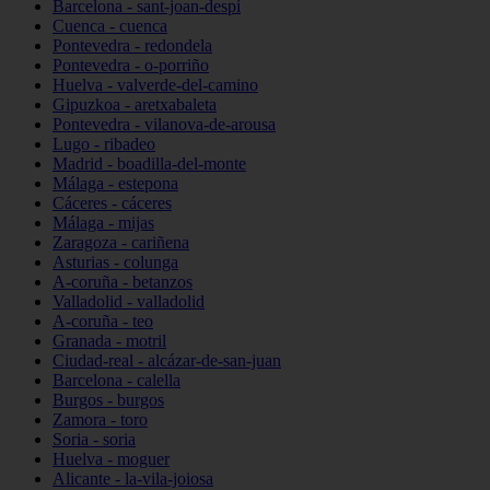
Barcelona - sant-joan-despí
Cuenca - cuenca
Pontevedra - redondela
Pontevedra - o-porriño
Huelva - valverde-del-camino
Gipuzkoa - aretxabaleta
Pontevedra - vilanova-de-arousa
Lugo - ribadeo
Madrid - boadilla-del-monte
Málaga - estepona
Cáceres - cáceres
Málaga - mijas
Zaragoza - cariñena
Asturias - colunga
A-coruña - betanzos
Valladolid - valladolid
A-coruña - teo
Granada - motril
Ciudad-real - alcázar-de-san-juan
Barcelona - calella
Burgos - burgos
Zamora - toro
Soria - soria
Huelva - moguer
Alicante - la-vila-joiosa