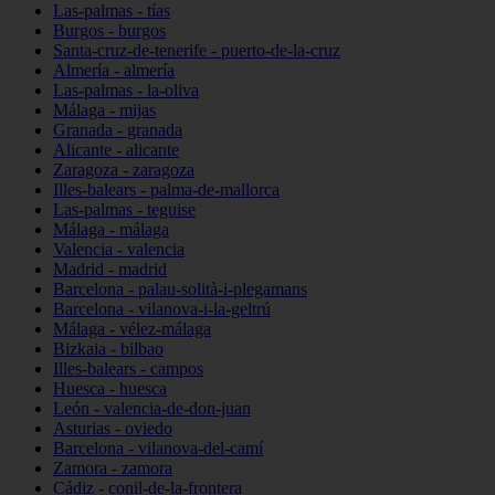
Las-palmas - tías
Burgos - burgos
Santa-cruz-de-tenerife - puerto-de-la-cruz
Almería - almería
Las-palmas - la-oliva
Málaga - mijas
Granada - granada
Alicante - alicante
Zaragoza - zaragoza
Illes-balears - palma-de-mallorca
Las-palmas - teguise
Málaga - málaga
Valencia - valencia
Madrid - madrid
Barcelona - palau-solità-i-plegamans
Barcelona - vilanova-i-la-geltrú
Málaga - vélez-málaga
Bizkaia - bilbao
Illes-balears - campos
Huesca - huesca
León - valencia-de-don-juan
Asturias - oviedo
Barcelona - vilanova-del-camí
Zamora - zamora
Cádiz - conil-de-la-frontera