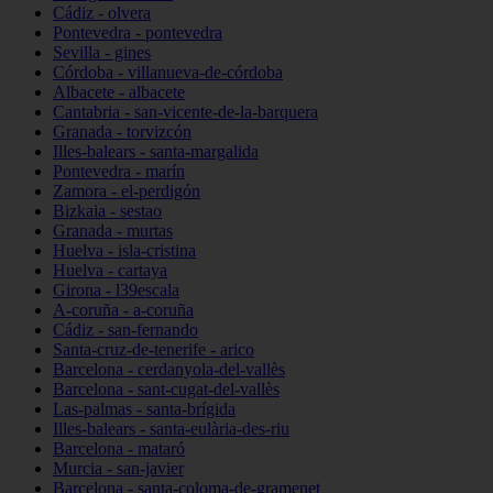
Cádiz - olvera
Pontevedra - pontevedra
Sevilla - gines
Córdoba - villanueva-de-córdoba
Albacete - albacete
Cantabria - san-vicente-de-la-barquera
Granada - torvizcón
Illes-balears - santa-margalida
Pontevedra - marín
Zamora - el-perdigón
Bizkaia - sestao
Granada - murtas
Huelva - isla-cristina
Huelva - cartaya
Girona - l39escala
A-coruña - a-coruña
Cádiz - san-fernando
Santa-cruz-de-tenerife - arico
Barcelona - cerdanyola-del-vallès
Barcelona - sant-cugat-del-vallès
Las-palmas - santa-brígida
Illes-balears - santa-eulària-des-riu
Barcelona - mataró
Murcia - san-javier
Barcelona - santa-coloma-de-gramenet