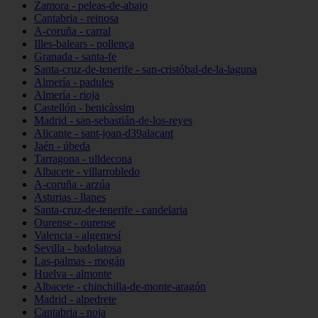
Zamora - peleas-de-abajo
Cantabria - reinosa
A-coruña - carral
Illes-balears - pollença
Granada - santa-fe
Santa-cruz-de-tenerife - san-cristóbal-de-la-laguna
Almería - padules
Almería - rioja
Castellón - benicàssim
Madrid - san-sebastián-de-los-reyes
Alicante - sant-joan-d39alacant
Jaén - úbeda
Tarragona - ulldecona
Albacete - villarrobledo
A-coruña - arzúa
Asturias - llanes
Santa-cruz-de-tenerife - candelaria
Ourense - ourense
Valencia - algemesí
Sevilla - badolatosa
Las-palmas - mogán
Huelva - almonte
Albacete - chinchilla-de-monte-aragón
Madrid - alpedrete
Cantabria - noja