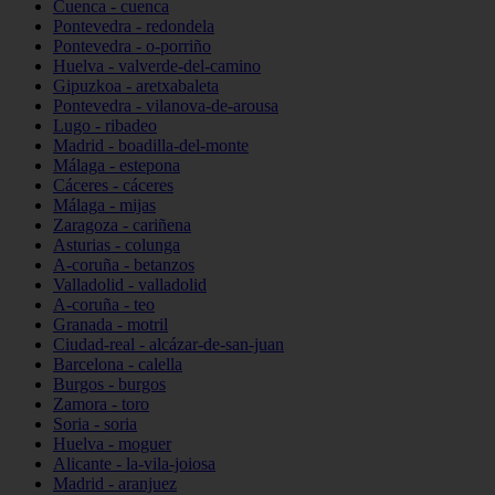
Cuenca - cuenca
Pontevedra - redondela
Pontevedra - o-porriño
Huelva - valverde-del-camino
Gipuzkoa - aretxabaleta
Pontevedra - vilanova-de-arousa
Lugo - ribadeo
Madrid - boadilla-del-monte
Málaga - estepona
Cáceres - cáceres
Málaga - mijas
Zaragoza - cariñena
Asturias - colunga
A-coruña - betanzos
Valladolid - valladolid
A-coruña - teo
Granada - motril
Ciudad-real - alcázar-de-san-juan
Barcelona - calella
Burgos - burgos
Zamora - toro
Soria - soria
Huelva - moguer
Alicante - la-vila-joiosa
Madrid - aranjuez