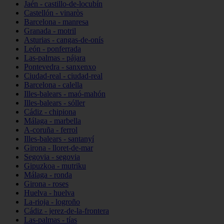
Jaén - castillo-de-locubín
Castellón - vinaròs
Barcelona - manresa
Granada - motril
Asturias - cangas-de-onís
León - ponferrada
Las-palmas - pájara
Pontevedra - sanxenxo
Ciudad-real - ciudad-real
Barcelona - calella
Illes-balears - maó-mahón
Illes-balears - sóller
Cádiz - chipiona
Málaga - marbella
A-coruña - ferrol
Illes-balears - santanyí
Girona - lloret-de-mar
Segovia - segovia
Gipuzkoa - mutriku
Málaga - ronda
Girona - roses
Huelva - huelva
La-rioja - logroño
Cádiz - jerez-de-la-frontera
Las-palmas - tías