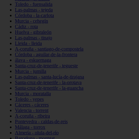
Toledo - fuensalida
Las-palmas - tejeda
Córdoba - la-carlota
Murcia - cehegín
Cádiz - rota
Huelva - gibraleón
Las-palmas - tinajo
Lleida - lleida
A-coruña - santiago-de-compostela
Córdoba - aguilar-de-la-frontera
álava - eskuernaga
Santa-cruz-de-tenerife - tegueste
Murcia - jumilla
Las-palmas - santa-lucía-de-tirajana
Santa-cruz-de-tenerife - la-orotava
Santa-cruz-de-tenerife - la-guancha
Murcia - moratalla
Toledo - yepes
Cáceres - cáceres
Valencia - torrent
A-coruña - ribeira
Pontevedra - caldas-de-reis
Málaga - torrox
Almería - olula-del-río
Barcelona - montgat