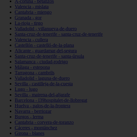
A-coruña - betanzos
Valencia - mislata
Cantabria - miengo
Granada - gor
La-rioja - tirgo
Valladolid - villanueva-de-duero
Santa-cruz-de-tenerife - santa-cruz-de-tenerife
Valencia - cullera
Castellón - castelló-de-la-plana
Alicante - guardamar-del-segura
Santa-cruz-de-tenerife - santa-úrsula
Salamanca - ciudad-rodrigo
Málaga - estepona
Tarragona - cambrils
Valladolid - laguna-de-duero
Sevilla - castilleja-de-la-cuesta
Lugo - lugo
Sevilla - mairena-del-aljarafe
Barcelona - l39hospitalet-de-llobregat
Huelva - palos-de-la-frontera
Navarra - berriozar
Burgos - lerma
Cantabria - corvera-de-toranzo
Cáceres - montánchez
Girona - blanes