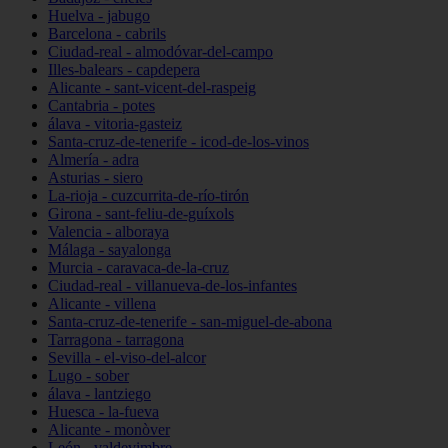
Huelva - jabugo
Barcelona - cabrils
Ciudad-real - almodóvar-del-campo
Illes-balears - capdepera
Alicante - sant-vicent-del-raspeig
Cantabria - potes
álava - vitoria-gasteiz
Santa-cruz-de-tenerife - icod-de-los-vinos
Almería - adra
Asturias - siero
La-rioja - cuzcurrita-de-río-tirón
Girona - sant-feliu-de-guíxols
Valencia - alboraya
Málaga - sayalonga
Murcia - caravaca-de-la-cruz
Ciudad-real - villanueva-de-los-infantes
Alicante - villena
Santa-cruz-de-tenerife - san-miguel-de-abona
Tarragona - tarragona
Sevilla - el-viso-del-alcor
Lugo - sober
álava - lantziego
Huesca - la-fueva
Alicante - monòver
León - valdevimbre