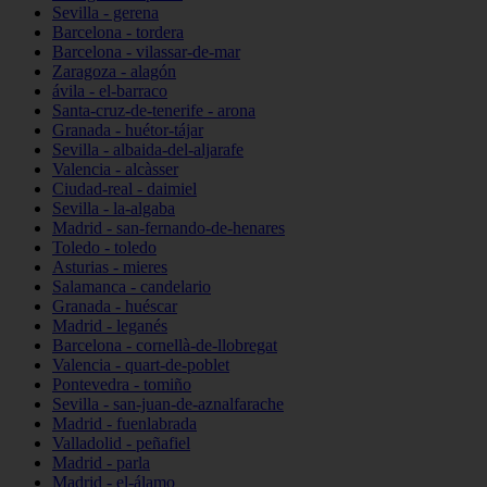
Sevilla - gerena
Barcelona - tordera
Barcelona - vilassar-de-mar
Zaragoza - alagón
ávila - el-barraco
Santa-cruz-de-tenerife - arona
Granada - huétor-tájar
Sevilla - albaida-del-aljarafe
Valencia - alcàsser
Ciudad-real - daimiel
Sevilla - la-algaba
Madrid - san-fernando-de-henares
Toledo - toledo
Asturias - mieres
Salamanca - candelario
Granada - huéscar
Madrid - leganés
Barcelona - cornellà-de-llobregat
Valencia - quart-de-poblet
Pontevedra - tomiño
Sevilla - san-juan-de-aznalfarache
Madrid - fuenlabrada
Valladolid - peñafiel
Madrid - parla
Madrid - el-álamo