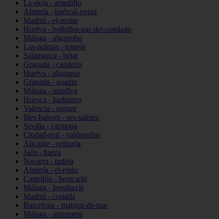
La-rioja - arnedillo
Almería - huércal-overa
Madrid - el-molar
Huelva - bollullos-par-del-condado
Málaga - algarrobo
Las-palmas - tuineje
Salamanca - béjar
Granada - capileira
Huelva - aljaraque
Granada - guadix
Málaga - manilva
Huesca - barbastro
Valencia - sagunt
Illes-balears - ses-salines
Sevilla - carmona
Ciudad-real - valdepeñas
Alicante - orihuela
Jaén - baeza
Navarra - tudela
Almería - el-ejido
Castellón - benicarló
Málaga - benahavís
Madrid - coslada
Barcelona - malgrat-de-mar
Málaga - antequera