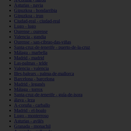
Asturias - navia
Gipuzkoa - hondarribia
Gipuzkoa - irun
Ciudad-real - ciudad-real
Lugo - lugo
Ourense - ourense
Valencia - gandia
Ourense - san-cibrao-das-viñas
Santa-cruz-de-tenerife - puerto-de-la-cruz
Málaga - marbella
Madrid - madrid
Las-palmas - telde
Valencia - valencia
Illes-balears - palma-de-mallorca
Barcelona - barcelona
Madrid - leganés
Málaga - torrox
Santa-cruz-de-tenerife - guía-de-isora
álava - leza
A-coruña - carballo
Madrid - el-boalo
Lugo - monterroso
Asturias - avilés
Granada - monachil