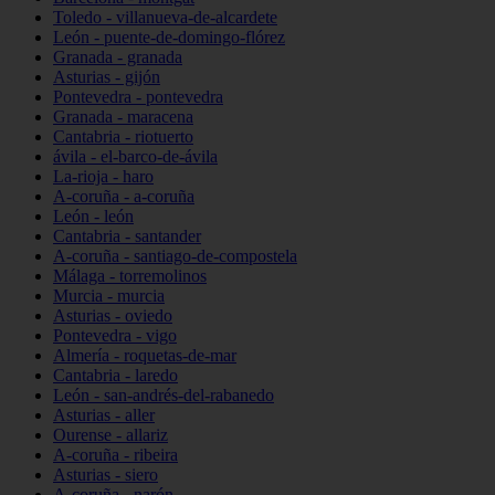
Toledo - villanueva-de-alcardete
León - puente-de-domingo-flórez
Granada - granada
Asturias - gijón
Pontevedra - pontevedra
Granada - maracena
Cantabria - riotuerto
ávila - el-barco-de-ávila
La-rioja - haro
A-coruña - a-coruña
León - león
Cantabria - santander
A-coruña - santiago-de-compostela
Málaga - torremolinos
Murcia - murcia
Asturias - oviedo
Pontevedra - vigo
Almería - roquetas-de-mar
Cantabria - laredo
León - san-andrés-del-rabanedo
Asturias - aller
Ourense - allariz
A-coruña - ribeira
Asturias - siero
A-coruña - narón