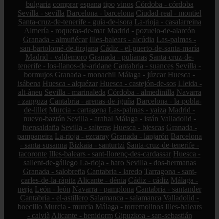
bulgaria
comprar
espana
tipo
vinos
Córdoba - córdoba
Sevilla - sevilla
Barcelona - barcelona
Ciudad-real - montiel
Santa-cruz-de-tenerife - guía-de-isora
La-rioja - casalarreina
Almería - roquetas-de-mar
Madrid - pozuelo-de-alarcón
Granada - almuñécar
Illes-balears - alcúdia
Las-palmas -
san-bartolomé-de-tirajana
Cádiz - el-puerto-de-santa-maría
Madrid - valdemoro
Granada - pulianas
Santa-cruz-de-
tenerife - los-llanos-de-aridane
Cantabria - suances
Sevilla -
bormujos
Granada - monachil
Málaga - júzcar
Huesca -
isábena
Huesca - alquézar
Huesca - castejón-de-sos
Lleida -
alt-àneu
Sevilla - marinaleda
Córdoba - almedinilla
Navarra
- zangoza
Cantabria - arenas-de-iguña
Barcelona - la-pobla-
de-lillet
Murcia - cartagena
Las-palmas - yaiza
Madrid -
nuevo-baztán
Sevilla - arahal
Málaga - istán
Valladolid -
fuensaldaña
Sevilla - salteras
Huesca - biescas
Granada -
pampaneira
La-rioja - ezcaray
Granada - lanjarón
Barcelona
- santa-susanna
Bizkaia - santurtzi
Santa-cruz-de-tenerife -
tacoronte
Illes-balears - sant-llorenç-des-cardassar
Huesca -
sallent-de-gállego
La-rioja - haro
Sevilla - dos-hermanas
Granada - salobreña
Cantabria - laredo
Tarragona - sant-
carles-de-la-ràpita
Alicante - dénia
Cádiz - cádiz
Málaga -
nerja
León - león
Navarra - pamplona
Cantabria - santander
Cantabria - el-astillero
Salamanca - salamanca
Valladolid -
boecillo
Murcia - murcia
Málaga - torremolinos
Illes-balears
- calvià
Alicante - benidorm
Gipuzkoa - san-sebastián