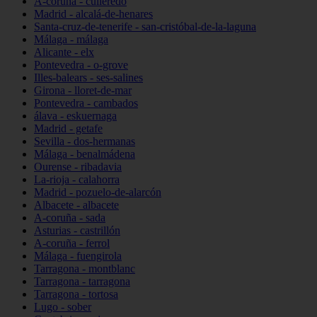
A-coruña - culleredo
Madrid - alcalá-de-henares
Santa-cruz-de-tenerife - san-cristóbal-de-la-laguna
Málaga - málaga
Alicante - elx
Pontevedra - o-grove
Illes-balears - ses-salines
Girona - lloret-de-mar
Pontevedra - cambados
álava - eskuernaga
Madrid - getafe
Sevilla - dos-hermanas
Málaga - benalmádena
Ourense - ribadavia
La-rioja - calahorra
Madrid - pozuelo-de-alarcón
Albacete - albacete
A-coruña - sada
Asturias - castrillón
A-coruña - ferrol
Málaga - fuengirola
Tarragona - montblanc
Tarragona - tarragona
Tarragona - tortosa
Lugo - sober