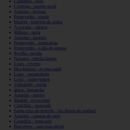
Cantabria - noja
Córdoba - puente-genil
Asturias - laviana
Pontevedra - marín
Madrid - torrejón-de-ardoz
A-coruña - oleiros
Málaga - nerja
Asturias - langreo
Pontevedra - ponteareas
Pontevedra - a-illa-de-arousa
Sevilla - sevilla
Navarra - estella-lizarra
Lugo - viveiro
Illes-balears - es-mercadal
Lugo - mondoñedo
León - valdevimbre
Valladolid - rueda
álava - laguardia
Asturias - mieres
Madrid - el-escorial
Castellón - moncofa
Santa-cruz-de-tenerife - los-llanos-de-aridane
Asturias - cangas-de-onís
Castellón - benicarló
Barcelona - sant-joan-despí