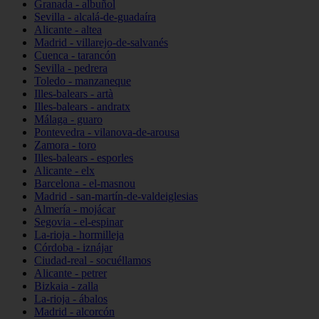
Granada - albuñol
Sevilla - alcalá-de-guadaíra
Alicante - altea
Madrid - villarejo-de-salvanés
Cuenca - tarancón
Sevilla - pedrera
Toledo - manzaneque
Illes-balears - artà
Illes-balears - andratx
Málaga - guaro
Pontevedra - vilanova-de-arousa
Zamora - toro
Illes-balears - esporles
Alicante - elx
Barcelona - el-masnou
Madrid - san-martín-de-valdeiglesias
Almería - mojácar
Segovia - el-espinar
La-rioja - hormilleja
Córdoba - iznájar
Ciudad-real - socuéllamos
Alicante - petrer
Bizkaia - zalla
La-rioja - ábalos
Madrid - alcorcón