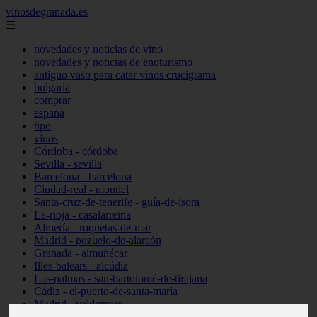
vinosdegranada.es
☰
novedades y noticias de vino
novedades y noticias de enoturismo
antiguo vaso para catar vinos crucigrama
bulgaria
comprar
espana
tipo
vinos
Córdoba - córdoba
Sevilla - sevilla
Barcelona - barcelona
Ciudad-real - montiel
Santa-cruz-de-tenerife - guía-de-isora
La-rioja - casalarreina
Almería - roquetas-de-mar
Madrid - pozuelo-de-alarcón
Granada - almuñécar
Illes-balears - alcúdia
Las-palmas - san-bartolomé-de-tirajana
Cádiz - el-puerto-de-santa-maría
Madrid - valdemoro
Granada - pulianas