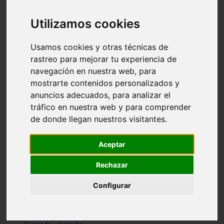
Santa-cruz-de-tenerife - los-llanos-de-aridane
Cantabria - suances
Utilizamos cookies
Sevilla - bormujos
Granada - monachil
Málaga - júzcar
Usamos cookies y otras técnicas de
Huesca - isábena
rastreo para mejorar tu experiencia de
Huesca - alquézar
navegación en nuestra web, para
Huesca - castejón-de-sos
Lleida - alt-àneu
mostrarte contenidos personalizados y
Sevilla - marinaleda
anuncios adecuados, para analizar el
Córdoba - almedinilla
tráfico en nuestra web y para comprender
Navarra - zangoza
Cantabria - arenas-de-iguña
de donde llegan nuestros visitantes.
Barcelona - la-pobla-de-lillet
Murcia - cartagena
Las-palmas - yaiza
Aceptar
Madrid - nuevo-baztán
Sevilla - arahal
Rechazar
Málaga - istán
Valladolid - fuensaldaña
Configurar
Sevilla - salteras
Huesca - biescas
Granada - pampaneira
La-rioja - ezcaray