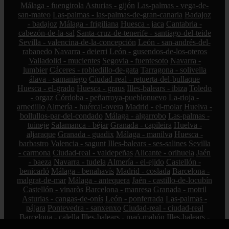
Málaga - fuengirola
Asturias - gijón
Las-palmas - vega-de-
san-mateo
Las-palmas - las-palmas-de-gran-canaria
Badajoz
- badajoz
Málaga - frigiliana
Huesca - jaca
Cantabria -
cabezón-de-la-sal
Santa-cruz-de-tenerife - santiago-del-teide
Sevilla - valencina-de-la-concepción
León - san-andrés-del-
rabanedo
Navarra - deierri
León - gusendos-de-los-oteros
Valladolid - mucientes
Segovia - fuentesoto
Navarra -
lumbier
Cáceres - robledillo-de-gata
Tarragona - solivella
álava - samaniego
Ciudad-real - retuerta-del-bullaque
Huesca - el-grado
Huesca - graus
Illes-balears - ibiza
Toledo
- orgaz
Córdoba - peñarroya-pueblonuevo
La-rioja -
arnedillo
Almería - huércal-overa
Madrid - el-molar
Huelva -
bollullos-par-del-condado
Málaga - algarrobo
Las-palmas -
tuineje
Salamanca - béjar
Granada - capileira
Huelva -
aljaraque
Granada - guadix
Málaga - manilva
Huesca -
barbastro
Valencia - sagunt
Illes-balears - ses-salines
Sevilla
- carmona
Ciudad-real - valdepeñas
Alicante - orihuela
Jaén
- baeza
Navarra - tudela
Almería - el-ejido
Castellón -
benicarló
Málaga - benahavís
Madrid - coslada
Barcelona -
malgrat-de-mar
Málaga - antequera
Jaén - castillo-de-locubín
Castellón - vinaròs
Barcelona - manresa
Granada - motril
Asturias - cangas-de-onís
León - ponferrada
Las-palmas -
pájara
Pontevedra - sanxenxo
Ciudad-real - ciudad-real
Barcelona - calella
Illes-balears - maó-mahón
Illes-balears -
sóller
Cádiz - chipiona
Málaga - marbella
A-coruña - ferrol