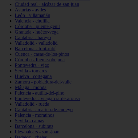
Ciudad-real - alcázar-de-san-juan
Asturias - avilés
León - villamañán
Valencia - chulilla
Córdoba - puente-genil
Granada - huétor-vega
Cantabria - bareyo
Valladolid - valladolid
Barcelona - font-rubí
Cuenca - casas-de-los-pinos
Córdoba - fuente-obejuna
Pontevedra - vigo
Sevilla - tomares
Huelva - cortegana
Zamora - pobladura-del-valle
Málaga - monda
Palencia - autilla-del-pino
Pontevedra - vilagarcía-de-arousa
Valladolid - rueda
Cantabria - marina-de-cudeyo
Palencia - moratinos
Sevilla - camas
Barcelona - subirats
Illes-balears - sant-joan
Badajoz - cheles