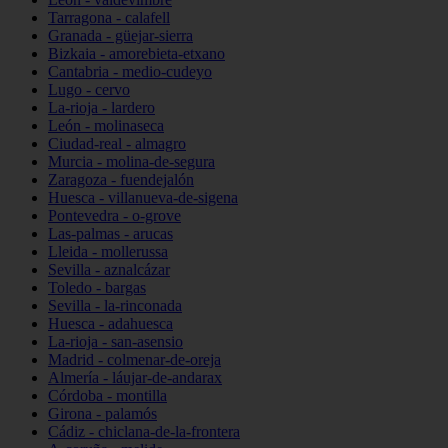
Tarragona - calafell
Granada - güejar-sierra
Bizkaia - amorebieta-etxano
Cantabria - medio-cudeyo
Lugo - cervo
La-rioja - lardero
León - molinaseca
Ciudad-real - almagro
Murcia - molina-de-segura
Zaragoza - fuendejalón
Huesca - villanueva-de-sigena
Pontevedra - o-grove
Las-palmas - arucas
Lleida - mollerussa
Sevilla - aznalcázar
Toledo - bargas
Sevilla - la-rinconada
Huesca - adahuesca
La-rioja - san-asensio
Madrid - colmenar-de-oreja
Almería - láujar-de-andarax
Córdoba - montilla
Girona - palamós
Cádiz - chiclana-de-la-frontera