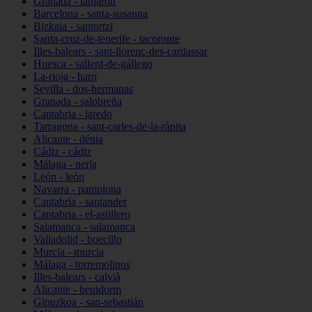
Granada - lanjarón
Barcelona - santa-susanna
Bizkaia - santurtzi
Santa-cruz-de-tenerife - tacoronte
Illes-balears - sant-llorenç-des-cardassar
Huesca - sallent-de-gállego
La-rioja - haro
Sevilla - dos-hermanas
Granada - salobreña
Cantabria - laredo
Tarragona - sant-carles-de-la-ràpita
Alicante - dénia
Cádiz - cádiz
Málaga - nerja
León - león
Navarra - pamplona
Cantabria - santander
Cantabria - el-astillero
Salamanca - salamanca
Valladolid - boecillo
Murcia - murcia
Málaga - torremolinos
Illes-balears - calvià
Alicante - benidorm
Gipuzkoa - san-sebastián