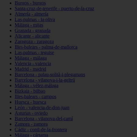
Burgos - burgos
Santa-cruz-de-tenerife - puerto-de-la-cruz
Almería - almería
Las-palmas - la-oliva
Málaga - mijas
Granada - granada
Alicante - alicante
Zaragoza - zaragoza
Illes-balears - palma-de-mallorca
Las-palmas - teguise
Málaga - málaga
Valencia - valencia
Madrid - madrid
Barcelona - palau-solità-i-plegamans
Barcelona - vilanova-i-la-geltrú
Málaga - vélez-málaga
Bizkaia - bilbao
Illes-balears - campos
Huesca - huesca
León - valencia-de-don-juan
Asturias - oviedo
Barcelona - vilanova-del-camí
Zamora - zamora
Cádiz - conil-de-la-frontera
Málaga - cártama