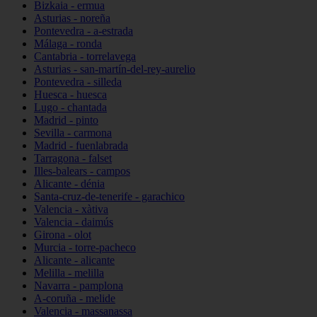
Bizkaia - ermua
Asturias - noreña
Pontevedra - a-estrada
Málaga - ronda
Cantabria - torrelavega
Asturias - san-martín-del-rey-aurelio
Pontevedra - silleda
Huesca - huesca
Lugo - chantada
Madrid - pinto
Sevilla - carmona
Madrid - fuenlabrada
Tarragona - falset
Illes-balears - campos
Alicante - dénia
Santa-cruz-de-tenerife - garachico
Valencia - xàtiva
Valencia - daimús
Girona - olot
Murcia - torre-pacheco
Alicante - alicante
Melilla - melilla
Navarra - pamplona
A-coruña - melide
Valencia - massanassa