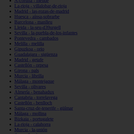
A-coruña - melide
La-rioja - villalobar-de-rioja
Madrid - las-rozas-de-madrid
Huesca - aínsa-sobrarbe
Barcelona - manlleu
Lleida - la-seu-d39urgell
Sevilla - la-puebla-de-los-infantes
Pontevedra - cambados
Melilla - melilla
Gipuzkoa - orio
Guadalajara - sigüenza
Madrid - getafe
Castellón - orpesa
Girona - pals
Murcia - librilla
Málaga - montejaque
Sevilla - olivares
Almería - benahadux
Cantabria - torrelavega
Castellón - benlloch
Santa-cruz-de-tenerife - güímar
Málaga - mollina
Bizkaia - portugalete
La-rioja - calahorra
Murcia - la-unión