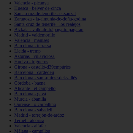
Valencia - picanya
Huesca - belver-de-cinca
Santa-cruz-de-tenerife - el-sauzal
Zaragoza - la-almunia-de-doña-godina
Santa-cruz-de-tenerife - los-realejos
Bizkaia - valle-de-trápaga-trapagaran
Madrid - valdemorillo
Valencia - manises
Barcelona - terrassa
Lleida - tremp
Asturias - villaviciosa
Huelva - trigueros
Girona - castelló-d39empúries
Barcelona - cardedeu
Barcelona - sant-quirze-del-vallès
Córdoba - baena
Alicante - el-campello
Barcelona - gavà
Murcia - abanilla
Ourense - o-carballiño
Barcelona - sabadell
Madrid - torrejón-de-ardoz
Teruel - alcorisa
Valencia - alfafar
Málaga - campillos