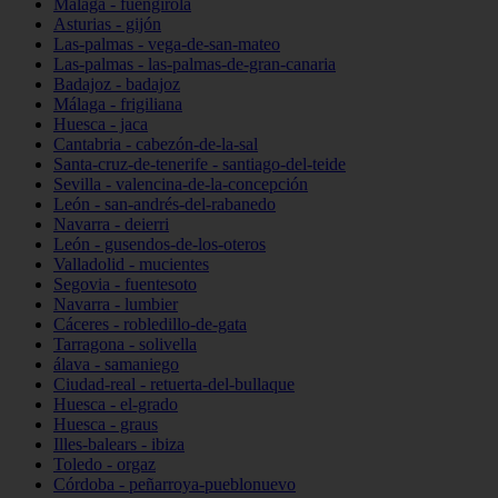
Málaga - fuengirola
Asturias - gijón
Las-palmas - vega-de-san-mateo
Las-palmas - las-palmas-de-gran-canaria
Badajoz - badajoz
Málaga - frigiliana
Huesca - jaca
Cantabria - cabezón-de-la-sal
Santa-cruz-de-tenerife - santiago-del-teide
Sevilla - valencina-de-la-concepción
León - san-andrés-del-rabanedo
Navarra - deierri
León - gusendos-de-los-oteros
Valladolid - mucientes
Segovia - fuentesoto
Navarra - lumbier
Cáceres - robledillo-de-gata
Tarragona - solivella
álava - samaniego
Ciudad-real - retuerta-del-bullaque
Huesca - el-grado
Huesca - graus
Illes-balears - ibiza
Toledo - orgaz
Córdoba - peñarroya-pueblonuevo