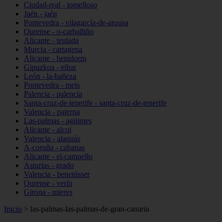
Ciudad-real - tomelloso
Jaén - jaén
Pontevedra - vilagarcía-de-arousa
Ourense - o-carballiño
Alicante - teulada
Murcia - cartagena
Alicante - benidorm
Gipuzkoa - eibar
León - la-bañeza
Pontevedra - meis
Palencia - palencia
Santa-cruz-de-tenerife - santa-cruz-de-tenerife
Valencia - paterna
Las-palmas - agüimes
Alicante - alcoi
Valencia - alaquàs
A-coruña - cabanas
Alicante - el-campello
Asturias - grado
Valencia - benetússer
Ourense - verín
Girona - mieres
Inicio
>
las-palmas-las-palmas-de-gran-canaria