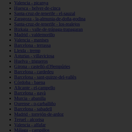
Valencia - picanya
Huesca - belver-de-cinca
Santa-cruz-de-tenerife - el-sauzal
Zaragoza - la-almunia-de-doña-godina
Santa-cruz-de-tenerife - los-realejos
Bizkaia - valle-de-trápaga-trapagaran
Madrid - valdemorillo
Valencia - manises
Barcelona - terrassa
Lleida - tremp
Asturias - villaviciosa
Huelva - trigueros
Girona - castelló-d39empúries
Barcelona - cardedeu
Barcelona - sant-quirze-del-vallès
Córdoba - baena
Alicante - el-campello
Barcelona - gavà
Murcia - abanilla
Ourense - o-carballiño
Barcelona - sabadell
Madrid - torrejón-de-ardoz
Teruel - alcorisa
Valencia - alfafar
Málaga - campillos