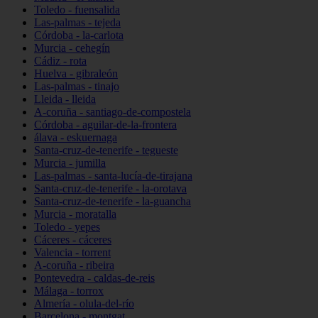
Toledo - fuensalida
Las-palmas - tejeda
Córdoba - la-carlota
Murcia - cehegín
Cádiz - rota
Huelva - gibraleón
Las-palmas - tinajo
Lleida - lleida
A-coruña - santiago-de-compostela
Córdoba - aguilar-de-la-frontera
álava - eskuernaga
Santa-cruz-de-tenerife - tegueste
Murcia - jumilla
Las-palmas - santa-lucía-de-tirajana
Santa-cruz-de-tenerife - la-orotava
Santa-cruz-de-tenerife - la-guancha
Murcia - moratalla
Toledo - yepes
Cáceres - cáceres
Valencia - torrent
A-coruña - ribeira
Pontevedra - caldas-de-reis
Málaga - torrox
Almería - olula-del-río
Barcelona - montgat