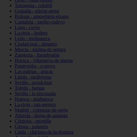
Tarragona - calafell
Granada - güejar-sierra
Bizkaia - amorebieta-etxano
Cantabria - medio-cudeyo
Lugo - cervo
La-rioja - lardero
León - molinaseca
Ciudad-real - almagro
Murcia - molina-de-segura
Zaragoza - fuendejalón
Huesca - villanueva-de-sigena
Pontevedra - o-grove
Las-palmas - arucas
Lleida - mollerussa
Sevilla - aznalcázar
Toledo - bargas
Sevilla - la-rinconada
Huesca - adahuesca
La-rioja - san-asensio
Madrid - colmenar-de-oreja
Almería - láujar-de-andarax
Córdoba - montilla
Girona - palamós
Cádiz - chiclana-de-la-frontera