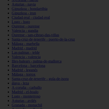
Asturias - navia
Gipuzkoa - hondarribia
Gipuzkoa - irun
Ciudad-real - ciudad-real
Lugo - lugo
Ourense - ourense
Valencia - gandia
Ourense - san-cibrao-das-viñas
Santa-cruz-de-tenerife - puerto-de-la-cruz
Málaga - marbella
Madrid - madrid
Las-palmas - telde
Valencia - valencia
Illes-balears - palma-de-mallorca
Barcelona - barcelona
Madrid - leganés
Málaga - torrox
Santa-cruz-de-tenerife - guía-de-isora
álava - leza
A-coruña - carballo
Madrid - el-boalo
Lugo - monterroso
Asturias - avilés
Granada - monachil