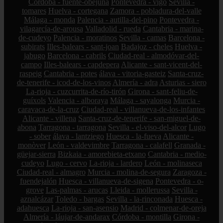
Córdoba - fuente-obejuna
Pontevedra - vigo
Sevilla -
tomares
Huelva - cortegana
Zamora - pobladura-del-valle
Málaga - monda
Palencia - autilla-del-pino
Pontevedra -
vilagarcía-de-arousa
Valladolid - rueda
Cantabria - marina-
de-cudeyo
Palencia - moratinos
Sevilla - camas
Barcelona -
subirats
Illes-balears - sant-joan
Badajoz - cheles
Huelva -
jabugo
Barcelona - cabrils
Ciudad-real - almodóvar-del-
campo
Illes-balears - capdepera
Alicante - sant-vicent-del-
raspeig
Cantabria - potes
álava - vitoria-gasteiz
Santa-cruz-
de-tenerife - icod-de-los-vinos
Almería - adra
Asturias - siero
La-rioja - cuzcurrita-de-río-tirón
Girona - sant-feliu-de-
guíxols
Valencia - alboraya
Málaga - sayalonga
Murcia -
caravaca-de-la-cruz
Ciudad-real - villanueva-de-los-infantes
Alicante - villena
Santa-cruz-de-tenerife - san-miguel-de-
abona
Tarragona - tarragona
Sevilla - el-viso-del-alcor
Lugo
- sober
álava - lantziego
Huesca - la-fueva
Alicante -
monòver
León - valdevimbre
Tarragona - calafell
Granada -
güejar-sierra
Bizkaia - amorebieta-etxano
Cantabria - medio-
cudeyo
Lugo - cervo
La-rioja - lardero
León - molinaseca
Ciudad-real - almagro
Murcia - molina-de-segura
Zaragoza -
fuendejalón
Huesca - villanueva-de-sigena
Pontevedra - o-
grove
Las-palmas - arucas
Lleida - mollerussa
Sevilla -
aznalcázar
Toledo - bargas
Sevilla - la-rinconada
Huesca -
adahuesca
La-rioja - san-asensio
Madrid - colmenar-de-oreja
Almería - láujar-de-andarax
Córdoba - montilla
Girona -