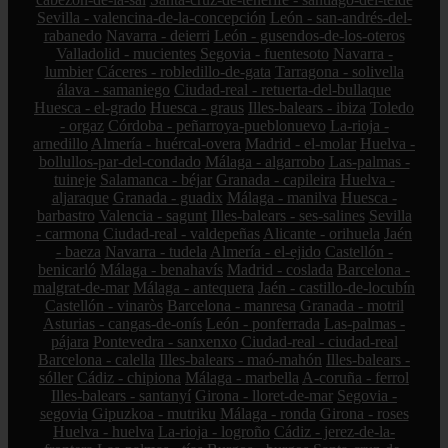
Sevilla - valencina-de-la-concepción
León - san-andrés-del-
rabanedo
Navarra - deierri
León - gusendos-de-los-oteros
Valladolid - mucientes
Segovia - fuentesoto
Navarra -
lumbier
Cáceres - robledillo-de-gata
Tarragona - solivella
álava - samaniego
Ciudad-real - retuerta-del-bullaque
Huesca - el-grado
Huesca - graus
Illes-balears - ibiza
Toledo
- orgaz
Córdoba - peñarroya-pueblonuevo
La-rioja -
arnedillo
Almería - huércal-overa
Madrid - el-molar
Huelva -
bollullos-par-del-condado
Málaga - algarrobo
Las-palmas -
tuineje
Salamanca - béjar
Granada - capileira
Huelva -
aljaraque
Granada - guadix
Málaga - manilva
Huesca -
barbastro
Valencia - sagunt
Illes-balears - ses-salines
Sevilla
- carmona
Ciudad-real - valdepeñas
Alicante - orihuela
Jaén
- baeza
Navarra - tudela
Almería - el-ejido
Castellón -
benicarló
Málaga - benahavís
Madrid - coslada
Barcelona -
malgrat-de-mar
Málaga - antequera
Jaén - castillo-de-locubín
Castellón - vinaròs
Barcelona - manresa
Granada - motril
Asturias - cangas-de-onís
León - ponferrada
Las-palmas -
pájara
Pontevedra - sanxenxo
Ciudad-real - ciudad-real
Barcelona - calella
Illes-balears - maó-mahón
Illes-balears -
sóller
Cádiz - chipiona
Málaga - marbella
A-coruña - ferrol
Illes-balears - santanyí
Girona - lloret-de-mar
Segovia -
segovia
Gipuzkoa - mutriku
Málaga - ronda
Girona - roses
Huelva - huelva
La-rioja - logroño
Cádiz - jerez-de-la-