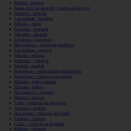
Burgos - burgos
Santa-cruz-de-tenerife - puerto-de-la-cruz
Almería - almería
Las-palmas - la-oliva
Málaga - mijas
Granada - granada
Alicante - alicante
Zaragoza - zaragoza
Illes-balears - palma-de-mallorca
Las-palmas - teguise
Málaga - málaga
Valencia - valencia
Madrid - madrid
Barcelona - palau-solità-i-plegamans
Barcelona - vilanova-i-la-geltrú
Málaga - vélez-málaga
Bizkaia - bilbao
Illes-balears - campos
Huesca - huesca
León - valencia-de-don-juan
Asturias - oviedo
Barcelona - vilanova-del-camí
Zamora - zamora
Cádiz - conil-de-la-frontera
Málaga - cártama