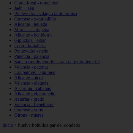
Ciudad-real - tomelloso
Jaén - jaén
Pontevedra - vilagarcía-de-arousa
Ourense - o-carballiño
Alicante - teulada
Murcia - cartagena
Alicante - benidorm
Gipuzkoa - eibar
León - la-bañeza
Pontevedra - meis
Palencia - palencia
Santa-cruz-de-tenerife - santa-cruz-de-tenerife
Valencia - paterna
Las-palmas - agüimes
Alicante - alcoi
Valencia - alaquàs
A-coruña - cabanas
Alicante - el-campello
Asturias - grado
Valencia - benetússer
Ourense - verín
Girona - mieres
Inicio
>
huelva-bollullos-par-del-condado