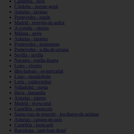
Cantabria - noja
Córdoba - puente-genil
Asturias - laviana
Pontevedra - marín
Madrid - torrejón-de-ardoz
A-coruña - oleiros
Málaga - nerja
Asturias - langreo
Pontevedra - ponteareas
Pontevedra - a-illa-de-arousa
Sevilla - sevilla
Navarra - estella-lizarra
Lugo - viveiro
Illes-balears - es-mercadal
Lugo - mondoñedo
León - valdevimbre
Valladolid - rueda
álava - laguardia
Asturias - mieres
Madrid - el-escorial
Castellón - moncofa
Santa-cruz-de-tenerife - los-llanos-de-aridane
Asturias - cangas-de-onís
Castellón - benicarló
Barcelona - sant-joan-despí