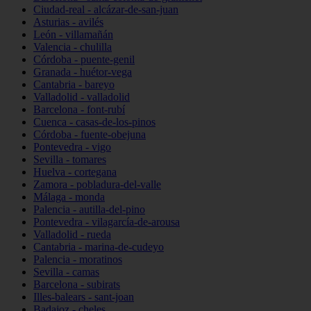
Ciudad-real - alcázar-de-san-juan
Asturias - avilés
León - villamañán
Valencia - chulilla
Córdoba - puente-genil
Granada - huétor-vega
Cantabria - bareyo
Valladolid - valladolid
Barcelona - font-rubí
Cuenca - casas-de-los-pinos
Córdoba - fuente-obejuna
Pontevedra - vigo
Sevilla - tomares
Huelva - cortegana
Zamora - pobladura-del-valle
Málaga - monda
Palencia - autilla-del-pino
Pontevedra - vilagarcía-de-arousa
Valladolid - rueda
Cantabria - marina-de-cudeyo
Palencia - moratinos
Sevilla - camas
Barcelona - subirats
Illes-balears - sant-joan
Badajoz - cheles