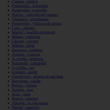
Cuenca - cuenca
Pontevedra - redondela
Pontevedra - o-porriño
Huelva - valverde-del-camino
Gipuzkoa - aretxabaleta
Pontevedra - vilanova-de-arousa
Lugo - ribadeo
Madrid - boadilla-del-monte
Málaga - estepona
Cáceres - cáceres
Málaga - mijas
Zaragoza - cariñena
Asturias - colunga
A-coruña - betanzos
Valladolid - valladolid
A-coruña - teo
Granada - motril
Ciudad-real - alcázar-de-san-juan
Barcelona - calella
Burgos - burgos
Zamora - toro
Soria - soria
Huelva - moguer
Alicante - la-vila-joiosa
Madrid - aranjuez