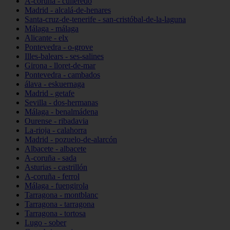
A-coruña - culleredo
Madrid - alcalá-de-henares
Santa-cruz-de-tenerife - san-cristóbal-de-la-laguna
Málaga - málaga
Alicante - elx
Pontevedra - o-grove
Illes-balears - ses-salines
Girona - lloret-de-mar
Pontevedra - cambados
álava - eskuernaga
Madrid - getafe
Sevilla - dos-hermanas
Málaga - benalmádena
Ourense - ribadavia
La-rioja - calahorra
Madrid - pozuelo-de-alarcón
Albacete - albacete
A-coruña - sada
Asturias - castrillón
A-coruña - ferrol
Málaga - fuengirola
Tarragona - montblanc
Tarragona - tarragona
Tarragona - tortosa
Lugo - sober