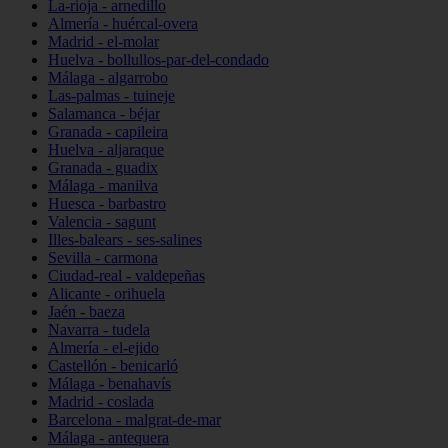
La-rioja - arnedillo
Almería - huércal-overa
Madrid - el-molar
Huelva - bollullos-par-del-condado
Málaga - algarrobo
Las-palmas - tuineje
Salamanca - béjar
Granada - capileira
Huelva - aljaraque
Granada - guadix
Málaga - manilva
Huesca - barbastro
Valencia - sagunt
Illes-balears - ses-salines
Sevilla - carmona
Ciudad-real - valdepeñas
Alicante - orihuela
Jaén - baeza
Navarra - tudela
Almería - el-ejido
Castellón - benicarló
Málaga - benahavís
Madrid - coslada
Barcelona - malgrat-de-mar
Málaga - antequera