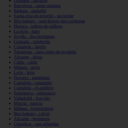
Granada - lanjarón
Barcelona - santa-susanna
Bizkaia - santurtzi
Santa-cruz-de-tenerife - tacoronte
Illes-balears - sant-llorenç-des-cardassar
Huesca - sallent-de-gállego
La-rioja - haro
Sevilla - dos-hermanas
Granada - salobreña
Cantabria - laredo
Tarragona - sant-carles-de-la-ràpita
Alicante - dénia
Cádiz - cádiz
Málaga - nerja
León - león
Navarra - pamplona
Cantabria - santander
Cantabria - el-astillero
Salamanca - salamanca
Valladolid - boecillo
Murcia - murcia
Málaga - torremolinos
Illes-balears - calvià
Alicante - benidorm
Gipuzkoa - san-sebastián