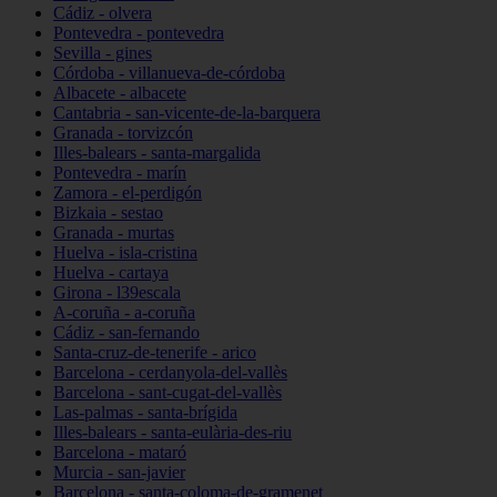
Cádiz - olvera
Pontevedra - pontevedra
Sevilla - gines
Córdoba - villanueva-de-córdoba
Albacete - albacete
Cantabria - san-vicente-de-la-barquera
Granada - torvizcón
Illes-balears - santa-margalida
Pontevedra - marín
Zamora - el-perdigón
Bizkaia - sestao
Granada - murtas
Huelva - isla-cristina
Huelva - cartaya
Girona - l39escala
A-coruña - a-coruña
Cádiz - san-fernando
Santa-cruz-de-tenerife - arico
Barcelona - cerdanyola-del-vallès
Barcelona - sant-cugat-del-vallès
Las-palmas - santa-brígida
Illes-balears - santa-eulària-des-riu
Barcelona - mataró
Murcia - san-javier
Barcelona - santa-coloma-de-gramenet