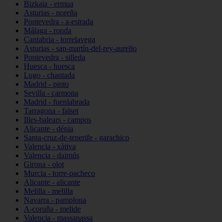
Bizkaia - ermua
Asturias - noreña
Pontevedra - a-estrada
Málaga - ronda
Cantabria - torrelavega
Asturias - san-martín-del-rey-aurelio
Pontevedra - silleda
Huesca - huesca
Lugo - chantada
Madrid - pinto
Sevilla - carmona
Madrid - fuenlabrada
Tarragona - falset
Illes-balears - campos
Alicante - dénia
Santa-cruz-de-tenerife - garachico
Valencia - xàtiva
Valencia - daimús
Girona - olot
Murcia - torre-pacheco
Alicante - alicante
Melilla - melilla
Navarra - pamplona
A-coruña - melide
Valencia - massanassa