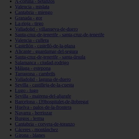
A-coruña - betanzos
Valencia - mislata
Cantabria - miengo
Granada - gor
La-rioja - tirgo
Valladolid - villanueva-de-duero
Santa-cruz-de-tenerife - santa-cruz-de-tenerife
Valencia - cullera
Castellón - castelló-de-la-plana
Alicante - guardamar-del-segura
Santa-cruz-de-tenerife - santa-úrsula
Salamanca - ciudad-rodrigo
Málaga - estepona
Tarragona - cambrils
Valladolid - laguna-de-duero
Sevilla - castilleja-de-la-cuesta
Lugo - lugo
Sevilla - mairena-del-aljarafe
Barcelona - l39hospitalet-de-llobregat
Huelva - palos-de-la-frontera
Navarra - berriozar
Burgos - lerma
Cantabria - corvera-de-toranzo
Cáceres - montánchez
Girona - blanes