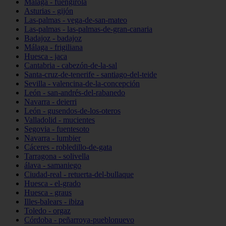
Málaga - fuengirola
Asturias - gijón
Las-palmas - vega-de-san-mateo
Las-palmas - las-palmas-de-gran-canaria
Badajoz - badajoz
Málaga - frigiliana
Huesca - jaca
Cantabria - cabezón-de-la-sal
Santa-cruz-de-tenerife - santiago-del-teide
Sevilla - valencina-de-la-concepción
León - san-andrés-del-rabanedo
Navarra - deierri
León - gusendos-de-los-oteros
Valladolid - mucientes
Segovia - fuentesoto
Navarra - lumbier
Cáceres - robledillo-de-gata
Tarragona - solivella
álava - samaniego
Ciudad-real - retuerta-del-bullaque
Huesca - el-grado
Huesca - graus
Illes-balears - ibiza
Toledo - orgaz
Córdoba - peñarroya-pueblonuevo