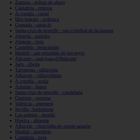
Zamora - peleas-de-abajo
Cantabria - reinosa
A-coruña - carral
Illes-balears - pollença
Granada - santa-fe
Santa-cruz-de-tenerife - san-cristóbal-de-la-laguna
Almería - padules
Almería - rioja
Castellón - benicàssim
Madrid - san-sebastián-de-los-reyes
Alicante - sant-joan-d39alacant
Jaén - úbeda
Tarragona - ulldecona
Albacete - villarrobledo
A-coruña - arzúa
Asturias - llanes
Santa-cruz-de-tenerife - candelaria
Ourense - ourense
Valencia - algemesí
Sevilla - badolatosa
Las-palmas - mogán
Huelva - almonte
Albacete - chinchilla-de-monte-aragón
Madrid - alpedrete
Cantabria - noja