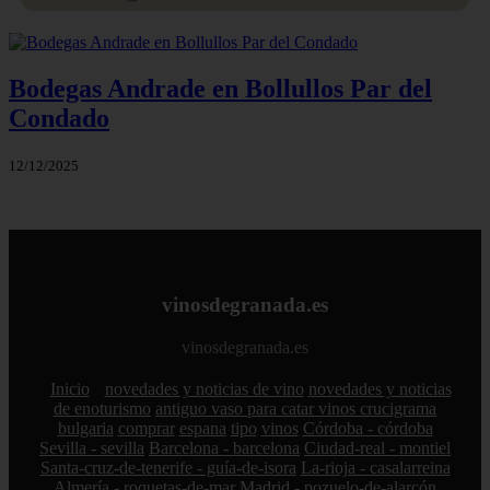
Bodegas Andrade en Bollullos Par del
Condado
12/12/2025
vinosdegranada.es
vinosdegranada.es
Inicio
novedades y noticias de vino
novedades y noticias
de enoturismo
antiguo vaso para catar vinos crucigrama
bulgaria
comprar
espana
tipo
vinos
Córdoba - córdoba
Sevilla - sevilla
Barcelona - barcelona
Ciudad-real - montiel
Santa-cruz-de-tenerife - guía-de-isora
La-rioja - casalarreina
Almería - roquetas-de-mar
Madrid - pozuelo-de-alarcón