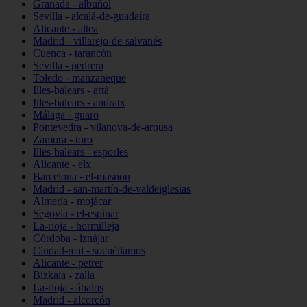
Granada - albuñol
Sevilla - alcalá-de-guadaíra
Alicante - altea
Madrid - villarejo-de-salvanés
Cuenca - tarancón
Sevilla - pedrera
Toledo - manzaneque
Illes-balears - artà
Illes-balears - andratx
Málaga - guaro
Pontevedra - vilanova-de-arousa
Zamora - toro
Illes-balears - esporles
Alicante - elx
Barcelona - el-masnou
Madrid - san-martín-de-valdeiglesias
Almería - mojácar
Segovia - el-espinar
La-rioja - hormilleja
Córdoba - iznájar
Ciudad-real - socuéllamos
Alicante - petrer
Bizkaia - zalla
La-rioja - ábalos
Madrid - alcorcón