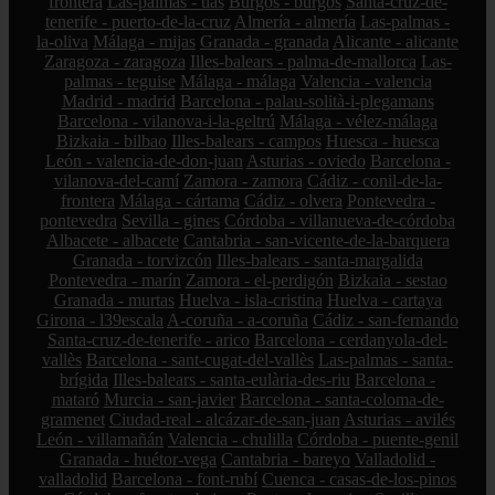
frontera
Las-palmas - tías
Burgos - burgos
Santa-cruz-de-
tenerife - puerto-de-la-cruz
Almería - almería
Las-palmas -
la-oliva
Málaga - mijas
Granada - granada
Alicante - alicante
Zaragoza - zaragoza
Illes-balears - palma-de-mallorca
Las-
palmas - teguise
Málaga - málaga
Valencia - valencia
Madrid - madrid
Barcelona - palau-solità-i-plegamans
Barcelona - vilanova-i-la-geltrú
Málaga - vélez-málaga
Bizkaia - bilbao
Illes-balears - campos
Huesca - huesca
León - valencia-de-don-juan
Asturias - oviedo
Barcelona -
vilanova-del-camí
Zamora - zamora
Cádiz - conil-de-la-
frontera
Málaga - cártama
Cádiz - olvera
Pontevedra -
pontevedra
Sevilla - gines
Córdoba - villanueva-de-córdoba
Albacete - albacete
Cantabria - san-vicente-de-la-barquera
Granada - torvizcón
Illes-balears - santa-margalida
Pontevedra - marín
Zamora - el-perdigón
Bizkaia - sestao
Granada - murtas
Huelva - isla-cristina
Huelva - cartaya
Girona - l39escala
A-coruña - a-coruña
Cádiz - san-fernando
Santa-cruz-de-tenerife - arico
Barcelona - cerdanyola-del-
vallès
Barcelona - sant-cugat-del-vallès
Las-palmas - santa-
brígida
Illes-balears - santa-eulària-des-riu
Barcelona -
mataró
Murcia - san-javier
Barcelona - santa-coloma-de-
gramenet
Ciudad-real - alcázar-de-san-juan
Asturias - avilés
León - villamañán
Valencia - chulilla
Córdoba - puente-genil
Granada - huétor-vega
Cantabria - bareyo
Valladolid -
valladolid
Barcelona - font-rubí
Cuenca - casas-de-los-pinos