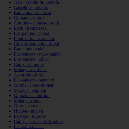
Jaén - castillo-de-locubín
Castellón - vinaròs
Barcelona - manresa
Granada - motril
Asturias - cangas-de-onís
León - ponferrada
Las-palmas - pájara
Pontevedra - sanxenxo
Ciudad-real - ciudad-real
Barcelona - calella
Illes-balears - maó-mahón
Illes-balears - sóller
Cádiz - chipiona
Málaga - marbella
A-coruña - ferrol
Illes-balears - santanyí
Girona - lloret-de-mar
Segovia - segovia
Gipuzkoa - mutriku
Málaga - ronda
Girona - roses
Huelva - huelva
La-rioja - logroño
Cádiz - jerez-de-la-frontera
Las-palmas - tías