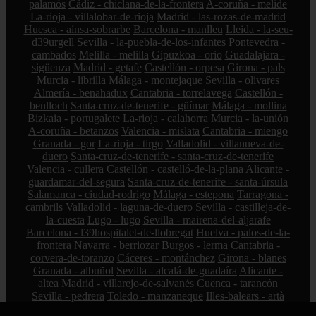
palamós
Cádiz - chiclana-de-la-frontera
A-coruña - melide
La-rioja - villalobar-de-rioja
Madrid - las-rozas-de-madrid
Huesca - aínsa-sobrarbe
Barcelona - manlleu
Lleida - la-seu-
d39urgell
Sevilla - la-puebla-de-los-infantes
Pontevedra -
cambados
Melilla - melilla
Gipuzkoa - orio
Guadalajara -
sigüenza
Madrid - getafe
Castellón - orpesa
Girona - pals
Murcia - librilla
Málaga - montejaque
Sevilla - olivares
Almería - benahadux
Cantabria - torrelavega
Castellón -
benlloch
Santa-cruz-de-tenerife - güímar
Málaga - mollina
Bizkaia - portugalete
La-rioja - calahorra
Murcia - la-unión
A-coruña - betanzos
Valencia - mislata
Cantabria - miengo
Granada - gor
La-rioja - tirgo
Valladolid - villanueva-de-
duero
Santa-cruz-de-tenerife - santa-cruz-de-tenerife
Valencia - cullera
Castellón - castelló-de-la-plana
Alicante -
guardamar-del-segura
Santa-cruz-de-tenerife - santa-úrsula
Salamanca - ciudad-rodrigo
Málaga - estepona
Tarragona -
cambrils
Valladolid - laguna-de-duero
Sevilla - castilleja-de-
la-cuesta
Lugo - lugo
Sevilla - mairena-del-aljarafe
Barcelona - l39hospitalet-de-llobregat
Huelva - palos-de-la-
frontera
Navarra - berriozar
Burgos - lerma
Cantabria -
corvera-de-toranzo
Cáceres - montánchez
Girona - blanes
Granada - albuñol
Sevilla - alcalá-de-guadaíra
Alicante -
altea
Madrid - villarejo-de-salvanés
Cuenca - tarancón
Sevilla - pedrera
Toledo - manzaneque
Illes-balears - artà
Illes-balears - andratx
Málaga - guaro
Pontevedra - vilanova-