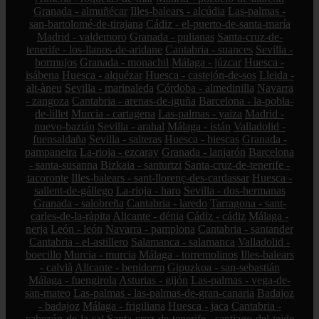
Granada - almuñécar
Illes-balears - alcúdia
Las-palmas -
san-bartolomé-de-tirajana
Cádiz - el-puerto-de-santa-maría
Madrid - valdemoro
Granada - pulianas
Santa-cruz-de-
tenerife - los-llanos-de-aridane
Cantabria - suances
Sevilla -
bormujos
Granada - monachil
Málaga - júzcar
Huesca -
isábena
Huesca - alquézar
Huesca - castejón-de-sos
Lleida -
alt-àneu
Sevilla - marinaleda
Córdoba - almedinilla
Navarra
- zangoza
Cantabria - arenas-de-iguña
Barcelona - la-pobla-
de-lillet
Murcia - cartagena
Las-palmas - yaiza
Madrid -
nuevo-baztán
Sevilla - arahal
Málaga - istán
Valladolid -
fuensaldaña
Sevilla - salteras
Huesca - biescas
Granada -
pampaneira
La-rioja - ezcaray
Granada - lanjarón
Barcelona
- santa-susanna
Bizkaia - santurtzi
Santa-cruz-de-tenerife -
tacoronte
Illes-balears - sant-llorenç-des-cardassar
Huesca -
sallent-de-gállego
La-rioja - haro
Sevilla - dos-hermanas
Granada - salobreña
Cantabria - laredo
Tarragona - sant-
carles-de-la-ràpita
Alicante - dénia
Cádiz - cádiz
Málaga -
nerja
León - león
Navarra - pamplona
Cantabria - santander
Cantabria - el-astillero
Salamanca - salamanca
Valladolid -
boecillo
Murcia - murcia
Málaga - torremolinos
Illes-balears
- calvià
Alicante - benidorm
Gipuzkoa - san-sebastián
Málaga - fuengirola
Asturias - gijón
Las-palmas - vega-de-
san-mateo
Las-palmas - las-palmas-de-gran-canaria
Badajoz
- badajoz
Málaga - frigiliana
Huesca - jaca
Cantabria -
cabezón-de-la-sal
Santa-cruz-de-tenerife - santiago-del-teide