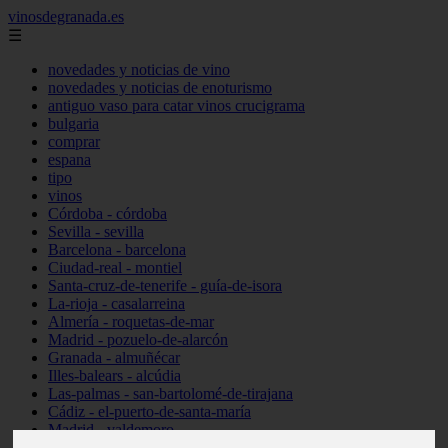
vinosdegranada.es
☰
novedades y noticias de vino
novedades y noticias de enoturismo
antiguo vaso para catar vinos crucigrama
bulgaria
comprar
espana
tipo
vinos
Córdoba - córdoba
Sevilla - sevilla
Barcelona - barcelona
Ciudad-real - montiel
Santa-cruz-de-tenerife - guía-de-isora
La-rioja - casalarreina
Almería - roquetas-de-mar
Madrid - pozuelo-de-alarcón
Granada - almuñécar
Illes-balears - alcúdia
Las-palmas - san-bartolomé-de-tirajana
Cádiz - el-puerto-de-santa-maría
Madrid - valdemoro
Granada - pulianas