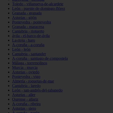
Toledo - villanueva-de-alcardete
León - puente-de-domingo-flórez
Granada - granada
Asturias - gijón
Pontevedra - pontevedra
Granada - maracena
Cantabria - riotuerto
ávila - el-barco-de-ávila
La-rioja - haro
A-coruña - a-coruña
León - león
Cantabria - santander
A-coruña - santiago-de-compostela
Málaga - torremolinos
Murcia - murcia
Asturias - oviedo
Pontevedra - vigo
Almería - roquetas-de-mar
Cantabria - laredo
León - san-andrés-del-rabanedo
Asturias - aller
Ourense - allariz
A-coruña - ribeira
Asturias - siero
A-coruña - narón