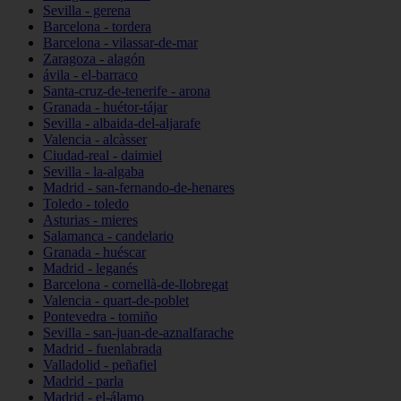
Sevilla - gerena
Barcelona - tordera
Barcelona - vilassar-de-mar
Zaragoza - alagón
ávila - el-barraco
Santa-cruz-de-tenerife - arona
Granada - huétor-tájar
Sevilla - albaida-del-aljarafe
Valencia - alcàsser
Ciudad-real - daimiel
Sevilla - la-algaba
Madrid - san-fernando-de-henares
Toledo - toledo
Asturias - mieres
Salamanca - candelario
Granada - huéscar
Madrid - leganés
Barcelona - cornellà-de-llobregat
Valencia - quart-de-poblet
Pontevedra - tomiño
Sevilla - san-juan-de-aznalfarache
Madrid - fuenlabrada
Valladolid - peñafiel
Madrid - parla
Madrid - el-álamo