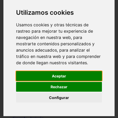
Santa-cruz-de-tenerife - los-llanos-de-aridane
Cantabria - suances
Utilizamos cookies
Sevilla - bormujos
Granada - monachil
Málaga - júzcar
Usamos cookies y otras técnicas de
Huesca - isábena
rastreo para mejorar tu experiencia de
Huesca - alquézar
navegación en nuestra web, para
Huesca - castejón-de-sos
Lleida - alt-àneu
mostrarte contenidos personalizados y
Sevilla - marinaleda
anuncios adecuados, para analizar el
Córdoba - almedinilla
tráfico en nuestra web y para comprender
Navarra - zangoza
Cantabria - arenas-de-iguña
de donde llegan nuestros visitantes.
Barcelona - la-pobla-de-lillet
Murcia - cartagena
Las-palmas - yaiza
Aceptar
Madrid - nuevo-baztán
Sevilla - arahal
Rechazar
Málaga - istán
Valladolid - fuensaldaña
Configurar
Sevilla - salteras
Huesca - biescas
Granada - pampaneira
La-rioja - ezcaray