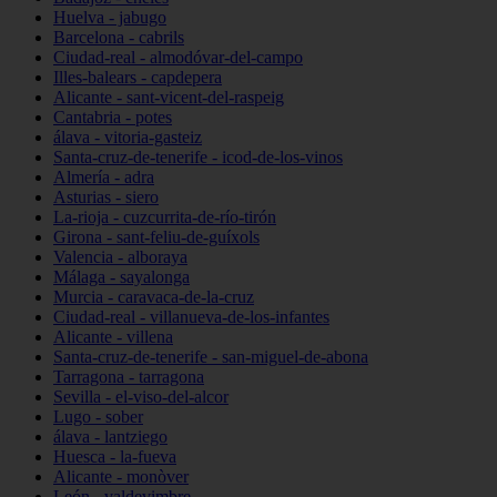
Huelva - jabugo
Barcelona - cabrils
Ciudad-real - almodóvar-del-campo
Illes-balears - capdepera
Alicante - sant-vicent-del-raspeig
Cantabria - potes
álava - vitoria-gasteiz
Santa-cruz-de-tenerife - icod-de-los-vinos
Almería - adra
Asturias - siero
La-rioja - cuzcurrita-de-río-tirón
Girona - sant-feliu-de-guíxols
Valencia - alboraya
Málaga - sayalonga
Murcia - caravaca-de-la-cruz
Ciudad-real - villanueva-de-los-infantes
Alicante - villena
Santa-cruz-de-tenerife - san-miguel-de-abona
Tarragona - tarragona
Sevilla - el-viso-del-alcor
Lugo - sober
álava - lantziego
Huesca - la-fueva
Alicante - monòver
León - valdevimbre