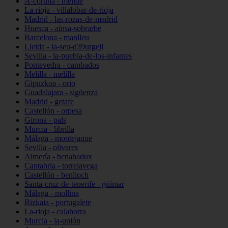
A-coruña - melide
La-rioja - villalobar-de-rioja
Madrid - las-rozas-de-madrid
Huesca - aínsa-sobrarbe
Barcelona - manlleu
Lleida - la-seu-d39urgell
Sevilla - la-puebla-de-los-infantes
Pontevedra - cambados
Melilla - melilla
Gipuzkoa - orio
Guadalajara - sigüenza
Madrid - getafe
Castellón - orpesa
Girona - pals
Murcia - librilla
Málaga - montejaque
Sevilla - olivares
Almería - benahadux
Cantabria - torrelavega
Castellón - benlloch
Santa-cruz-de-tenerife - güímar
Málaga - mollina
Bizkaia - portugalete
La-rioja - calahorra
Murcia - la-unión