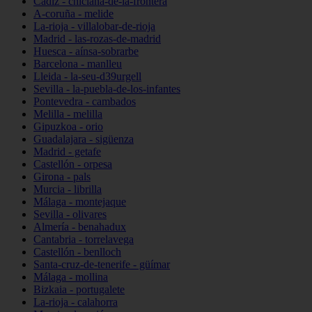
Cádiz - chiclana-de-la-frontera
A-coruña - melide
La-rioja - villalobar-de-rioja
Madrid - las-rozas-de-madrid
Huesca - aínsa-sobrarbe
Barcelona - manlleu
Lleida - la-seu-d39urgell
Sevilla - la-puebla-de-los-infantes
Pontevedra - cambados
Melilla - melilla
Gipuzkoa - orio
Guadalajara - sigüenza
Madrid - getafe
Castellón - orpesa
Girona - pals
Murcia - librilla
Málaga - montejaque
Sevilla - olivares
Almería - benahadux
Cantabria - torrelavega
Castellón - benlloch
Santa-cruz-de-tenerife - güímar
Málaga - mollina
Bizkaia - portugalete
La-rioja - calahorra