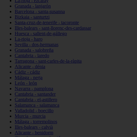
La-rioja - ezcaray
Granada - lanjarón
Barcelona - santa-susanna
Bizkaia - santurtzi
Santa-cruz-de-tenerife - tacoronte
Illes-balears - sant-llorenç-des-cardassar
Huesca - sallent-de-gállego
La-rioja - haro
Sevilla - dos-hermanas
Granada - salobreña
Cantabria - laredo
Tarragona - sant-carles-de-la-ràpita
Alicante - dénia
Cádiz - cádiz
Málaga - nerja
León - león
Navarra - pamplona
Cantabria - santander
Cantabria - el-astillero
Salamanca - salamanca
Valladolid - boecillo
Murcia - murcia
Málaga - torremolinos
Illes-balears - calvià
Alicante - benidorm