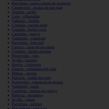
Barcelona - santa-coloma-de-gramenet
Ciudad-real - alcázar-de-san-juan
Asturias - avilés
León - villamañán
Valencia - chulilla
Córdoba - puente-genil
Granada - huétor-vega
Cantabria - bareyo
Valladolid - valladolid
Barcelona - font-rubí
Cuenca - casas-de-los-pinos
Córdoba - fuente-obejuna
Pontevedra - vigo
Sevilla - tomares
Huelva - cortegana
Zamora - pobladura-del-valle
Málaga - monda
Palencia - autilla-del-pino
Pontevedra - vilagarcía-de-arousa
Valladolid - rueda
Cantabria - marina-de-cudeyo
Palencia - moratinos
Sevilla - camas
Barcelona - subirats
Illes-balears - sant-joan