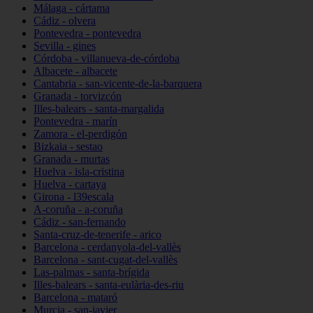
Málaga - cártama
Cádiz - olvera
Pontevedra - pontevedra
Sevilla - gines
Córdoba - villanueva-de-córdoba
Albacete - albacete
Cantabria - san-vicente-de-la-barquera
Granada - torvizcón
Illes-balears - santa-margalida
Pontevedra - marín
Zamora - el-perdigón
Bizkaia - sestao
Granada - murtas
Huelva - isla-cristina
Huelva - cartaya
Girona - l39escala
A-coruña - a-coruña
Cádiz - san-fernando
Santa-cruz-de-tenerife - arico
Barcelona - cerdanyola-del-vallès
Barcelona - sant-cugat-del-vallès
Las-palmas - santa-brígida
Illes-balears - santa-eulària-des-riu
Barcelona - mataró
Murcia - san-javier