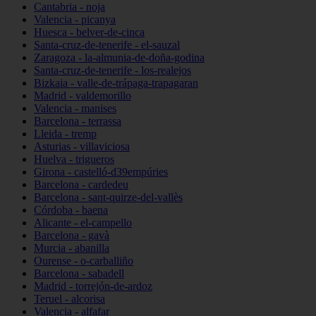
Cantabria - noja
Valencia - picanya
Huesca - belver-de-cinca
Santa-cruz-de-tenerife - el-sauzal
Zaragoza - la-almunia-de-doña-godina
Santa-cruz-de-tenerife - los-realejos
Bizkaia - valle-de-trápaga-trapagaran
Madrid - valdemorillo
Valencia - manises
Barcelona - terrassa
Lleida - tremp
Asturias - villaviciosa
Huelva - trigueros
Girona - castelló-d39empúries
Barcelona - cardedeu
Barcelona - sant-quirze-del-vallès
Córdoba - baena
Alicante - el-campello
Barcelona - gavà
Murcia - abanilla
Ourense - o-carballiño
Barcelona - sabadell
Madrid - torrejón-de-ardoz
Teruel - alcorisa
Valencia - alfafar