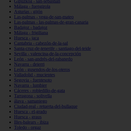
Gipuzkoa - san-sebastián
Málaga - fuengirola
Asturias - gijón
Las-palmas - vega-de-san-mateo
Las-palmas - las-palmas-de-gran-canaria
Badajoz - badajoz
Málaga - frigiliana
Huesca - jaca
Cantabria - cabezón-de-la-sal
Santa-cruz-de-tenerife - santiago-del-teide
Sevilla - valencina-de-la-concepción
León - san-andrés-del-rabanedo
Navarra - deierri
León - gusendos-de-los-oteros
Valladolid - mucientes
Segovia - fuentesoto
Navarra - lumbier
Cáceres - robledillo-de-gata
Tarragona - solivella
álava - samaniego
Ciudad-real - retuerta-del-bullaque
Huesca - el-grado
Huesca - graus
Illes-balears - ibiza
Toledo - orgaz