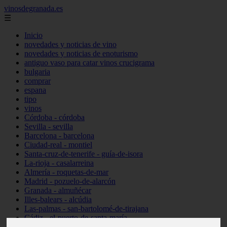
vinosdegranada.es
☰
Inicio
novedades y noticias de vino
novedades y noticias de enoturismo
antiguo vaso para catar vinos crucigrama
bulgaria
comprar
espana
tipo
vinos
Córdoba - córdoba
Sevilla - sevilla
Barcelona - barcelona
Ciudad-real - montiel
Santa-cruz-de-tenerife - guía-de-isora
La-rioja - casalarreina
Almería - roquetas-de-mar
Madrid - pozuelo-de-alarcón
Granada - almuñécar
Illes-balears - alcúdia
Las-palmas - san-bartolomé-de-tirajana
Cádiz - el-puerto-de-santa-maría
Madrid - valdemoro