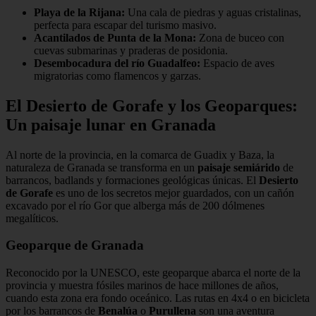
Playa de la Rijana:
Una cala de piedras y aguas cristalinas,
perfecta para escapar del turismo masivo.
Acantilados de Punta de la Mona:
Zona de buceo con
cuevas submarinas y praderas de posidonia.
Desembocadura del río Guadalfeo:
Espacio de aves
migratorias como flamencos y garzas.
El Desierto de Gorafe y los Geoparques:
Un paisaje lunar en Granada
Al norte de la provincia, en la comarca de Guadix y Baza, la
naturaleza de Granada se transforma en un
paisaje semiárido
de
barrancos, badlands y formaciones geológicas únicas. El
Desierto
de Gorafe
es uno de los secretos mejor guardados, con un cañón
excavado por el río Gor que alberga más de 200 dólmenes
megalíticos.
Geoparque de Granada
Reconocido por la UNESCO, este geoparque abarca el norte de la
provincia y muestra fósiles marinos de hace millones de años,
cuando esta zona era fondo oceánico. Las rutas en 4x4 o en bicicleta
por los barrancos de
Benalúa
o
Purullena
son una aventura