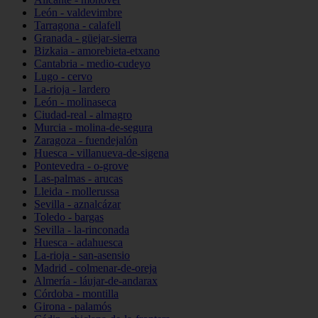
León - valdevimbre
Tarragona - calafell
Granada - güejar-sierra
Bizkaia - amorebieta-etxano
Cantabria - medio-cudeyo
Lugo - cervo
La-rioja - lardero
León - molinaseca
Ciudad-real - almagro
Murcia - molina-de-segura
Zaragoza - fuendejalón
Huesca - villanueva-de-sigena
Pontevedra - o-grove
Las-palmas - arucas
Lleida - mollerussa
Sevilla - aznalcázar
Toledo - bargas
Sevilla - la-rinconada
Huesca - adahuesca
La-rioja - san-asensio
Madrid - colmenar-de-oreja
Almería - láujar-de-andarax
Córdoba - montilla
Girona - palamós