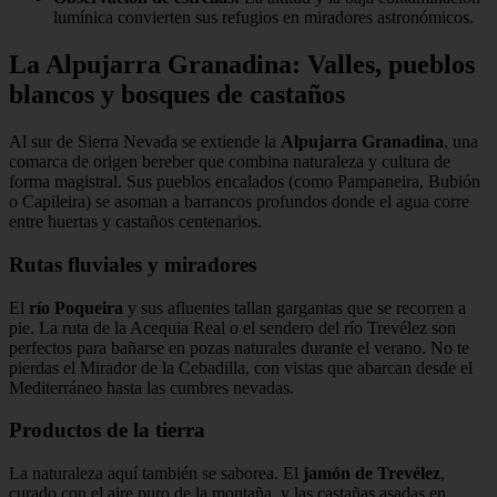
lumínica convierten sus refugios en miradores astronómicos.
La Alpujarra Granadina: Valles, pueblos
blancos y bosques de castaños
Al sur de Sierra Nevada se extiende la
Alpujarra Granadina
, una
comarca de origen bereber que combina naturaleza y cultura de
forma magistral. Sus pueblos encalados (como Pampaneira, Bubión
o Capileira) se asoman a barrancos profundos donde el agua corre
entre huertas y castaños centenarios.
Rutas fluviales y miradores
El
río Poqueira
y sus afluentes tallan gargantas que se recorren a
pie. La ruta de la Acequia Real o el sendero del río Trevélez son
perfectos para bañarse en pozas naturales durante el verano. No te
pierdas el Mirador de la Cebadilla, con vistas que abarcan desde el
Mediterráneo hasta las cumbres nevadas.
Productos de la tierra
La naturaleza aquí también se saborea. El
jamón de Trevélez
,
curado con el aire puro de la montaña, y las castañas asadas en