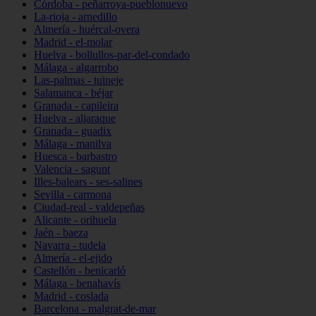
Córdoba - peñarroya-pueblonuevo
La-rioja - arnedillo
Almería - huércal-overa
Madrid - el-molar
Huelva - bollullos-par-del-condado
Málaga - algarrobo
Las-palmas - tuineje
Salamanca - béjar
Granada - capileira
Huelva - aljaraque
Granada - guadix
Málaga - manilva
Huesca - barbastro
Valencia - sagunt
Illes-balears - ses-salines
Sevilla - carmona
Ciudad-real - valdepeñas
Alicante - orihuela
Jaén - baeza
Navarra - tudela
Almería - el-ejido
Castellón - benicarló
Málaga - benahavís
Madrid - coslada
Barcelona - malgrat-de-mar