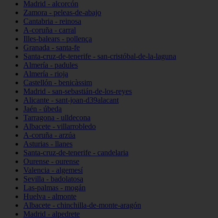
Madrid - alcorcón
Zamora - peleas-de-abajo
Cantabria - reinosa
A-coruña - carral
Illes-balears - pollença
Granada - santa-fe
Santa-cruz-de-tenerife - san-cristóbal-de-la-laguna
Almería - padules
Almería - rioja
Castellón - benicàssim
Madrid - san-sebastián-de-los-reyes
Alicante - sant-joan-d39alacant
Jaén - úbeda
Tarragona - ulldecona
Albacete - villarrobledo
A-coruña - arzúa
Asturias - llanes
Santa-cruz-de-tenerife - candelaria
Ourense - ourense
Valencia - algemesí
Sevilla - badolatosa
Las-palmas - mogán
Huelva - almonte
Albacete - chinchilla-de-monte-aragón
Madrid - alpedrete