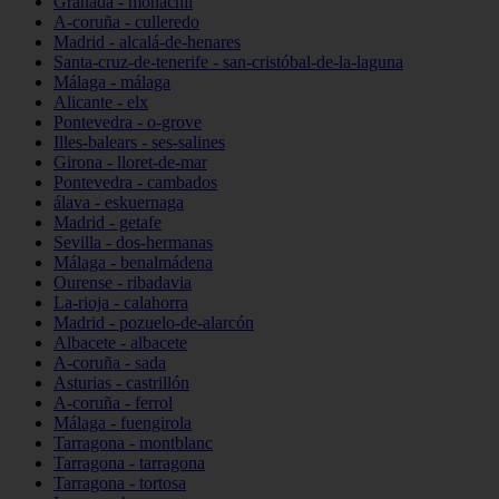
Granada - monachil
A-coruña - culleredo
Madrid - alcalá-de-henares
Santa-cruz-de-tenerife - san-cristóbal-de-la-laguna
Málaga - málaga
Alicante - elx
Pontevedra - o-grove
Illes-balears - ses-salines
Girona - lloret-de-mar
Pontevedra - cambados
álava - eskuernaga
Madrid - getafe
Sevilla - dos-hermanas
Málaga - benalmádena
Ourense - ribadavia
La-rioja - calahorra
Madrid - pozuelo-de-alarcón
Albacete - albacete
A-coruña - sada
Asturias - castrillón
A-coruña - ferrol
Málaga - fuengirola
Tarragona - montblanc
Tarragona - tarragona
Tarragona - tortosa