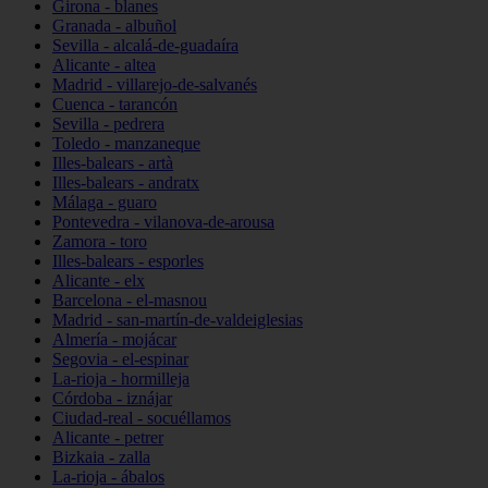
Girona - blanes
Granada - albuñol
Sevilla - alcalá-de-guadaíra
Alicante - altea
Madrid - villarejo-de-salvanés
Cuenca - tarancón
Sevilla - pedrera
Toledo - manzaneque
Illes-balears - artà
Illes-balears - andratx
Málaga - guaro
Pontevedra - vilanova-de-arousa
Zamora - toro
Illes-balears - esporles
Alicante - elx
Barcelona - el-masnou
Madrid - san-martín-de-valdeiglesias
Almería - mojácar
Segovia - el-espinar
La-rioja - hormilleja
Córdoba - iznájar
Ciudad-real - socuéllamos
Alicante - petrer
Bizkaia - zalla
La-rioja - ábalos