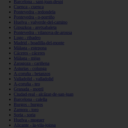
Barcelona - sant-joan-despí
Cuenca - cuenca
Pontevedra - redondela
Pontevedra - o-porriño
Huelva - valverde-del-camino
Gipuzkoa - aretxabaleta
Pontevedra - vilanova-de-arousa
Lugo - ribadeo
Madrid - boadilla-del-monte
Málaga - estepona
Cáceres - cáceres
Málaga - mijas
Zaragoza - cariñena
Asturias - colunga
A-coruña - betanzos
Valladolid - valladolid
A-coruña - teo
Granada - motril
Ciudad-real - alcázar-de-san-juan
Barcelona - calella
Burgos - burgos
Zamora - toro
Soria - soria
Huelva - moguer
Alicante - la-vila-joiosa