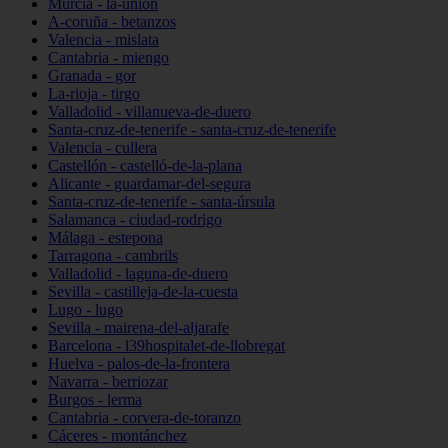
Murcia - la-unión
A-coruña - betanzos
Valencia - mislata
Cantabria - miengo
Granada - gor
La-rioja - tirgo
Valladolid - villanueva-de-duero
Santa-cruz-de-tenerife - santa-cruz-de-tenerife
Valencia - cullera
Castellón - castelló-de-la-plana
Alicante - guardamar-del-segura
Santa-cruz-de-tenerife - santa-úrsula
Salamanca - ciudad-rodrigo
Málaga - estepona
Tarragona - cambrils
Valladolid - laguna-de-duero
Sevilla - castilleja-de-la-cuesta
Lugo - lugo
Sevilla - mairena-del-aljarafe
Barcelona - l39hospitalet-de-llobregat
Huelva - palos-de-la-frontera
Navarra - berriozar
Burgos - lerma
Cantabria - corvera-de-toranzo
Cáceres - montánchez