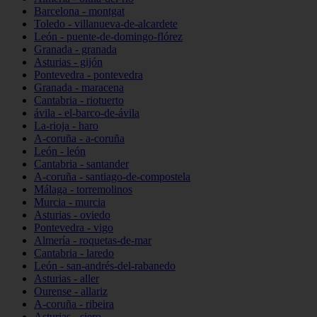
Barcelona - montgat
Toledo - villanueva-de-alcardete
León - puente-de-domingo-flórez
Granada - granada
Asturias - gijón
Pontevedra - pontevedra
Granada - maracena
Cantabria - riotuerto
ávila - el-barco-de-ávila
La-rioja - haro
A-coruña - a-coruña
León - león
Cantabria - santander
A-coruña - santiago-de-compostela
Málaga - torremolinos
Murcia - murcia
Asturias - oviedo
Pontevedra - vigo
Almería - roquetas-de-mar
Cantabria - laredo
León - san-andrés-del-rabanedo
Asturias - aller
Ourense - allariz
A-coruña - ribeira
Asturias - siero