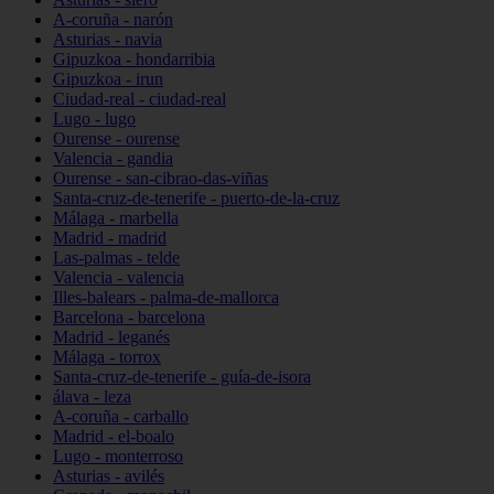
A-coruña - narón
Asturias - navia
Gipuzkoa - hondarribia
Gipuzkoa - irun
Ciudad-real - ciudad-real
Lugo - lugo
Ourense - ourense
Valencia - gandia
Ourense - san-cibrao-das-viñas
Santa-cruz-de-tenerife - puerto-de-la-cruz
Málaga - marbella
Madrid - madrid
Las-palmas - telde
Valencia - valencia
Illes-balears - palma-de-mallorca
Barcelona - barcelona
Madrid - leganés
Málaga - torrox
Santa-cruz-de-tenerife - guía-de-isora
álava - leza
A-coruña - carballo
Madrid - el-boalo
Lugo - monterroso
Asturias - avilés