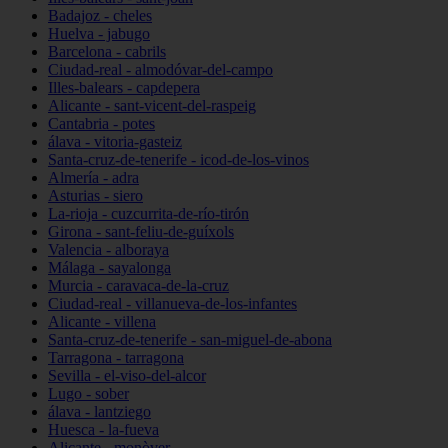
Badajoz - cheles
Huelva - jabugo
Barcelona - cabrils
Ciudad-real - almodóvar-del-campo
Illes-balears - capdepera
Alicante - sant-vicent-del-raspeig
Cantabria - potes
álava - vitoria-gasteiz
Santa-cruz-de-tenerife - icod-de-los-vinos
Almería - adra
Asturias - siero
La-rioja - cuzcurrita-de-río-tirón
Girona - sant-feliu-de-guíxols
Valencia - alboraya
Málaga - sayalonga
Murcia - caravaca-de-la-cruz
Ciudad-real - villanueva-de-los-infantes
Alicante - villena
Santa-cruz-de-tenerife - san-miguel-de-abona
Tarragona - tarragona
Sevilla - el-viso-del-alcor
Lugo - sober
álava - lantziego
Huesca - la-fueva
Alicante - monòver