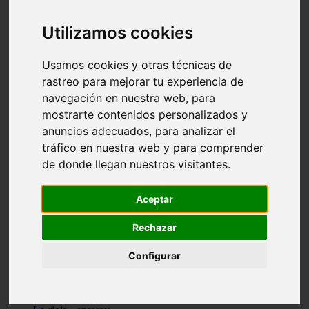
Granada - pulianas
Santa-cruz-de-tenerife - los-llanos-de-aridane
Utilizamos cookies
Cantabria - suances
Sevilla - bormujos
Granada - monachil
Usamos cookies y otras técnicas de
Málaga - júzcar
rastreo para mejorar tu experiencia de
Huesca - isábena
navegación en nuestra web, para
Huesca - alquézar
Huesca - castejón-de-sos
mostrarte contenidos personalizados y
Lleida - alt-àneu
anuncios adecuados, para analizar el
Sevilla - marinaleda
tráfico en nuestra web y para comprender
Córdoba - almedinilla
Navarra - zangoza
de donde llegan nuestros visitantes.
Cantabria - arenas-de-iguña
Barcelona - la-pobla-de-lillet
Murcia - cartagena
Aceptar
Las-palmas - yaiza
Madrid - nuevo-baztán
Rechazar
Sevilla - arahal
Málaga - istán
Configurar
Valladolid - fuensaldaña
Sevilla - salteras
Huesca - biescas
Granada - pampaneira