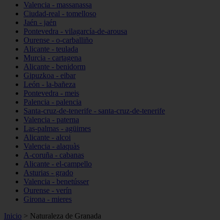
Valencia - massanassa
Ciudad-real - tomelloso
Jaén - jaén
Pontevedra - vilagarcía-de-arousa
Ourense - o-carballiño
Alicante - teulada
Murcia - cartagena
Alicante - benidorm
Gipuzkoa - eibar
León - la-bañeza
Pontevedra - meis
Palencia - palencia
Santa-cruz-de-tenerife - santa-cruz-de-tenerife
Valencia - paterna
Las-palmas - agüimes
Alicante - alcoi
Valencia - alaquàs
A-coruña - cabanas
Alicante - el-campello
Asturias - grado
Valencia - benetússer
Ourense - verín
Girona - mieres
Inicio
>
Naturaleza de Granada