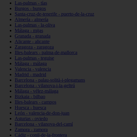
Las-palmas - tías
Burgos - burgos
Santa-cruz-de-tenerife - puerto-de-la-cruz
Almería - almería
Las-palmas - la-oliva
Málaga - mijas
Granada - granada
Alicante - alicante
Zaragoza - zaragoza
Illes-balears - palma-de-mallorca
Las-palmas - teguise
Málaga - málaga
Valencia - valencia
Madrid - madrid
Barcelona - palau-solità-i-plegamans
Barcelona - vilanova-i-la-geltrú
Málaga - vélez-málaga
Bizkaia - bilbao
Illes-balears - campos
Huesca - huesca
León - valencia-de-don-juan
Asturias - oviedo
Barcelona - vilanova-del-camí
Zamora - zamora
Cádiz - conil-de-la-frontera