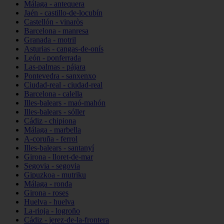
Málaga - antequera
Jaén - castillo-de-locubín
Castellón - vinaròs
Barcelona - manresa
Granada - motril
Asturias - cangas-de-onís
León - ponferrada
Las-palmas - pájara
Pontevedra - sanxenxo
Ciudad-real - ciudad-real
Barcelona - calella
Illes-balears - maó-mahón
Illes-balears - sóller
Cádiz - chipiona
Málaga - marbella
A-coruña - ferrol
Illes-balears - santanyí
Girona - lloret-de-mar
Segovia - segovia
Gipuzkoa - mutriku
Málaga - ronda
Girona - roses
Huelva - huelva
La-rioja - logroño
Cádiz - jerez-de-la-frontera