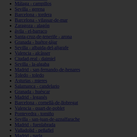
Málaga - campillos
Sevilla - gerena
Barcelona - tordera
Barcelona - vilassar-de-mar
Zaragoza - alagón
ávila - el-barraco
Santa-cruz-de-tenerife - arona
Granada - huétor-tájar
Sevilla - albaida-del-aljarafe
Valencia - alcàsser
Ciudad-real - daimiel
Sevilla - la-algaba
Madrid - san-fernando-de-henares
Toledo - toledo
Asturias - mieres
Salamanca - candelario
Granada - huéscar
Madrid - leganés
Barcelona - cornellà-de-llobregat
Valencia - quart-de-poblet
Pontevedra - tomiño
Sevilla - san-juan-de-aznalfarache
Madrid - fuenlabrada
Valladolid - peñafiel
Madrid - parla