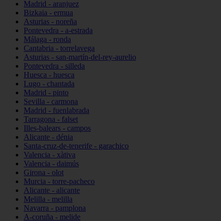
Madrid - aranjuez
Bizkaia - ermua
Asturias - noreña
Pontevedra - a-estrada
Málaga - ronda
Cantabria - torrelavega
Asturias - san-martín-del-rey-aurelio
Pontevedra - silleda
Huesca - huesca
Lugo - chantada
Madrid - pinto
Sevilla - carmona
Madrid - fuenlabrada
Tarragona - falset
Illes-balears - campos
Alicante - dénia
Santa-cruz-de-tenerife - garachico
Valencia - xàtiva
Valencia - daimús
Girona - olot
Murcia - torre-pacheco
Alicante - alicante
Melilla - melilla
Navarra - pamplona
A-coruña - melide