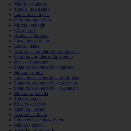
Madrid - el-álamo
Toledo - fuensalida
Las-palmas - tejeda
Córdoba - la-carlota
Murcia - cehegín
Cádiz - rota
Huelva - gibraleón
Las-palmas - tinajo
Lleida - lleida
A-coruña - santiago-de-compostela
Córdoba - aguilar-de-la-frontera
álava - eskuernaga
Santa-cruz-de-tenerife - tegueste
Murcia - jumilla
Las-palmas - santa-lucía-de-tirajana
Santa-cruz-de-tenerife - la-orotava
Santa-cruz-de-tenerife - la-guancha
Murcia - moratalla
Toledo - yepes
Cáceres - cáceres
Valencia - torrent
A-coruña - ribeira
Pontevedra - caldas-de-reis
Málaga - torrox
Almería - olula-del-río