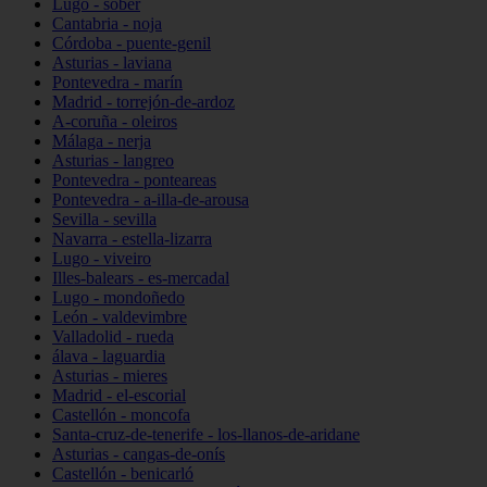
Lugo - sober
Cantabria - noja
Córdoba - puente-genil
Asturias - laviana
Pontevedra - marín
Madrid - torrejón-de-ardoz
A-coruña - oleiros
Málaga - nerja
Asturias - langreo
Pontevedra - ponteareas
Pontevedra - a-illa-de-arousa
Sevilla - sevilla
Navarra - estella-lizarra
Lugo - viveiro
Illes-balears - es-mercadal
Lugo - mondoñedo
León - valdevimbre
Valladolid - rueda
álava - laguardia
Asturias - mieres
Madrid - el-escorial
Castellón - moncofa
Santa-cruz-de-tenerife - los-llanos-de-aridane
Asturias - cangas-de-onís
Castellón - benicarló