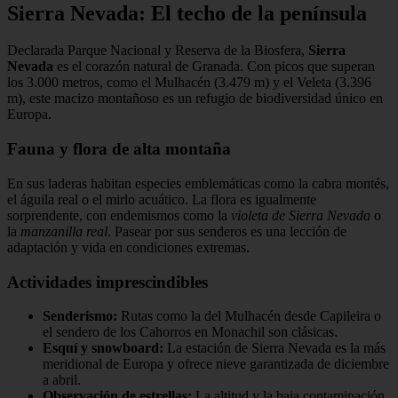
Sierra Nevada: El techo de la península
Declarada Parque Nacional y Reserva de la Biosfera,
Sierra
Nevada
es el corazón natural de Granada. Con picos que superan
los 3.000 metros, como el Mulhacén (3.479 m) y el Veleta (3.396
m), este macizo montañoso es un refugio de biodiversidad único en
Europa.
Fauna y flora de alta montaña
En sus laderas habitan especies emblemáticas como la cabra montés,
el águila real o el mirlo acuático. La flora es igualmente
sorprendente, con endemismos como la
violeta de Sierra Nevada
o
la
manzanilla real
. Pasear por sus senderos es una lección de
adaptación y vida en condiciones extremas.
Actividades imprescindibles
Senderismo:
Rutas como la del Mulhacén desde Capileira o
el sendero de los Cahorros en Monachil son clásicas.
Esquí y snowboard:
La estación de Sierra Nevada es la más
meridional de Europa y ofrece nieve garantizada de diciembre
a abril.
Observación de estrellas:
La altitud y la baja contaminación