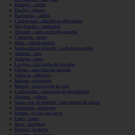
Badajoz - cheles
Huelva - jabugo
Barcelona - cabrils
Ciudad-real - almodóvar-del-campo
Illes-balears - capdepera
Alicante - sant-vicent-del-raspeig
Cantabria - potes
álava - vitoria-gasteiz
Santa-cruz-de-tenerife - icod-de-los-vinos
Almería - adra
Asturias - siero
La-rioja - cuzcurrita-de-río-tirón
Girona - sant-feliu-de-guíxols
Valencia - alboraya
Málaga - sayalonga
Murcia - caravaca-de-la-cruz
Ciudad-real - villanueva-de-los-infantes
Alicante - villena
Santa-cruz-de-tenerife - san-miguel-de-abona
Tarragona - tarragona
Sevilla - el-viso-del-alcor
Lugo - sober
álava - lantziego
Huesca - la-fueva
Alicante - monòver