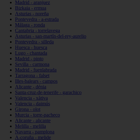
Madrid - aranjuez
Bizkaia - ermua
Asturias - noreña
Pontevedra - a-estrada
Málaga - ronda
Cantabria - torrelavega
Asturias - san-martín-del-rey-aurelio
Pontevedra - silleda
Huesca - huesca
Lugo - chantada
Madrid - pinto
Sevilla - carmona
Madrid - fuenlabrada
Tarragona - falset
Illes-balears - campos
Alicante - dénia
Santa-cruz-de-tenerife - garachico
Valencia - xàtiva
Valencia - daimús
Girona - olot
Murcia - torre-pacheco
Alicante - alicante
Melilla - melilla
Navarra - pamplona
A-coruña - melide