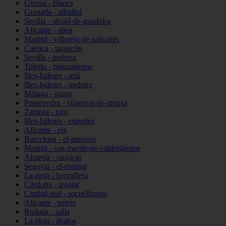
Girona - blanes
Granada - albuñol
Sevilla - alcalá-de-guadaíra
Alicante - altea
Madrid - villarejo-de-salvanés
Cuenca - tarancón
Sevilla - pedrera
Toledo - manzaneque
Illes-balears - artà
Illes-balears - andratx
Málaga - guaro
Pontevedra - vilanova-de-arousa
Zamora - toro
Illes-balears - esporles
Alicante - elx
Barcelona - el-masnou
Madrid - san-martín-de-valdeiglesias
Almería - mojácar
Segovia - el-espinar
La-rioja - hormilleja
Córdoba - iznájar
Ciudad-real - socuéllamos
Alicante - petrer
Bizkaia - zalla
La-rioja - ábalos