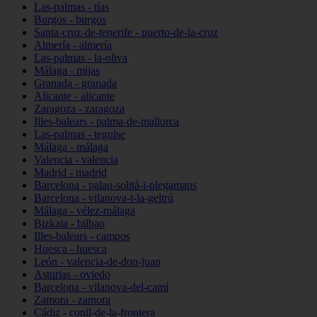
Las-palmas - tías
Burgos - burgos
Santa-cruz-de-tenerife - puerto-de-la-cruz
Almería - almería
Las-palmas - la-oliva
Málaga - mijas
Granada - granada
Alicante - alicante
Zaragoza - zaragoza
Illes-balears - palma-de-mallorca
Las-palmas - teguise
Málaga - málaga
Valencia - valencia
Madrid - madrid
Barcelona - palau-solità-i-plegamans
Barcelona - vilanova-i-la-geltrú
Málaga - vélez-málaga
Bizkaia - bilbao
Illes-balears - campos
Huesca - huesca
León - valencia-de-don-juan
Asturias - oviedo
Barcelona - vilanova-del-camí
Zamora - zamora
Cádiz - conil-de-la-frontera