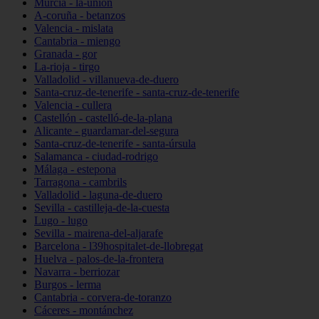
Murcia - la-unión
A-coruña - betanzos
Valencia - mislata
Cantabria - miengo
Granada - gor
La-rioja - tirgo
Valladolid - villanueva-de-duero
Santa-cruz-de-tenerife - santa-cruz-de-tenerife
Valencia - cullera
Castellón - castelló-de-la-plana
Alicante - guardamar-del-segura
Santa-cruz-de-tenerife - santa-úrsula
Salamanca - ciudad-rodrigo
Málaga - estepona
Tarragona - cambrils
Valladolid - laguna-de-duero
Sevilla - castilleja-de-la-cuesta
Lugo - lugo
Sevilla - mairena-del-aljarafe
Barcelona - l39hospitalet-de-llobregat
Huelva - palos-de-la-frontera
Navarra - berriozar
Burgos - lerma
Cantabria - corvera-de-toranzo
Cáceres - montánchez