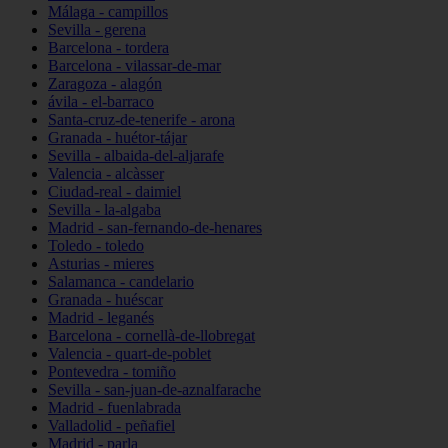
Málaga - campillos
Sevilla - gerena
Barcelona - tordera
Barcelona - vilassar-de-mar
Zaragoza - alagón
ávila - el-barraco
Santa-cruz-de-tenerife - arona
Granada - huétor-tájar
Sevilla - albaida-del-aljarafe
Valencia - alcàsser
Ciudad-real - daimiel
Sevilla - la-algaba
Madrid - san-fernando-de-henares
Toledo - toledo
Asturias - mieres
Salamanca - candelario
Granada - huéscar
Madrid - leganés
Barcelona - cornellà-de-llobregat
Valencia - quart-de-poblet
Pontevedra - tomiño
Sevilla - san-juan-de-aznalfarache
Madrid - fuenlabrada
Valladolid - peñafiel
Madrid - parla