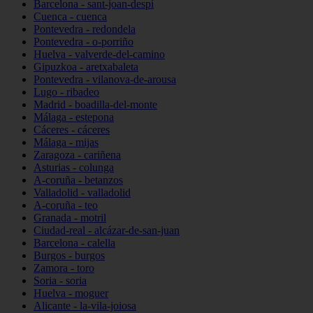
Barcelona - sant-joan-despí
Cuenca - cuenca
Pontevedra - redondela
Pontevedra - o-porriño
Huelva - valverde-del-camino
Gipuzkoa - aretxabaleta
Pontevedra - vilanova-de-arousa
Lugo - ribadeo
Madrid - boadilla-del-monte
Málaga - estepona
Cáceres - cáceres
Málaga - mijas
Zaragoza - cariñena
Asturias - colunga
A-coruña - betanzos
Valladolid - valladolid
A-coruña - teo
Granada - motril
Ciudad-real - alcázar-de-san-juan
Barcelona - calella
Burgos - burgos
Zamora - toro
Soria - soria
Huelva - moguer
Alicante - la-vila-joiosa