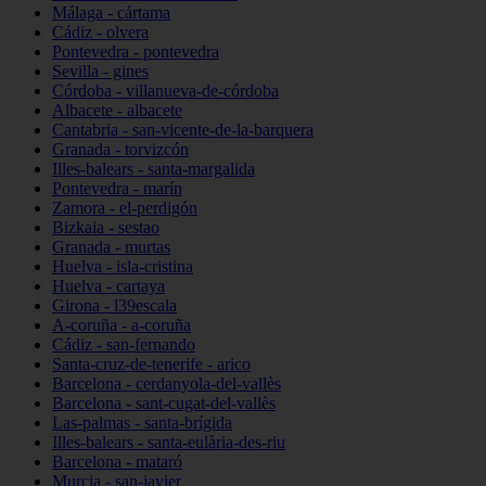
Málaga - cártama
Cádiz - olvera
Pontevedra - pontevedra
Sevilla - gines
Córdoba - villanueva-de-córdoba
Albacete - albacete
Cantabria - san-vicente-de-la-barquera
Granada - torvizcón
Illes-balears - santa-margalida
Pontevedra - marín
Zamora - el-perdigón
Bizkaia - sestao
Granada - murtas
Huelva - isla-cristina
Huelva - cartaya
Girona - l39escala
A-coruña - a-coruña
Cádiz - san-fernando
Santa-cruz-de-tenerife - arico
Barcelona - cerdanyola-del-vallès
Barcelona - sant-cugat-del-vallès
Las-palmas - santa-brígida
Illes-balears - santa-eulària-des-riu
Barcelona - mataró
Murcia - san-javier