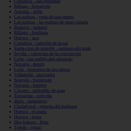
Gipuzkoa - san-sebastián
Málaga - fuengirola
Asturias - gijón
Las-palmas - vega-de-san-mateo
Las-palmas - las-palmas-de-gran-canaria
Badajoz - badajoz
Málaga - frigiliana
Huesca - jaca
Cantabria - cabezón-de-la-sal
Santa-cruz-de-tenerife - santiago-del-teide
Sevilla - valencina-de-la-concepción
León - san-andrés-del-rabanedo
Navarra - deierri
León - gusendos-de-los-oteros
Valladolid - mucientes
Segovia - fuentesoto
Navarra - lumbier
Cáceres - robledillo-de-gata
Tarragona - solivella
álava - samaniego
Ciudad-real - retuerta-del-bullaque
Huesca - el-grado
Huesca - graus
Illes-balears - ibiza
Toledo - orgaz