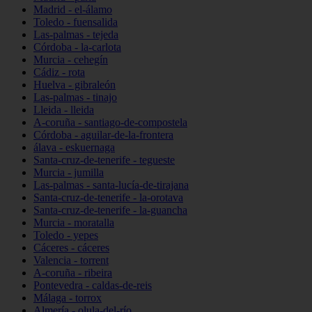
Madrid - el-álamo
Toledo - fuensalida
Las-palmas - tejeda
Córdoba - la-carlota
Murcia - cehegín
Cádiz - rota
Huelva - gibraleón
Las-palmas - tinajo
Lleida - lleida
A-coruña - santiago-de-compostela
Córdoba - aguilar-de-la-frontera
álava - eskuernaga
Santa-cruz-de-tenerife - tegueste
Murcia - jumilla
Las-palmas - santa-lucía-de-tirajana
Santa-cruz-de-tenerife - la-orotava
Santa-cruz-de-tenerife - la-guancha
Murcia - moratalla
Toledo - yepes
Cáceres - cáceres
Valencia - torrent
A-coruña - ribeira
Pontevedra - caldas-de-reis
Málaga - torrox
Almería - olula-del-río