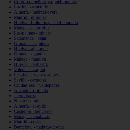
Córdoba - peñarroya-pueblonuevo
La-rioja - arnedillo
Almería - huércal-overa
Madrid - el-molar
Huelva - bollullos-par-del-condado
Málaga - algarrobo
Las-palmas - tuineje
Salamanca - béjar
Granada - capileira
Huelva - aljaraque
Granada - guadix
Málaga - manilva
Huesca - barbastro
Valencia - sagunt
Illes-balears - ses-salines
Sevilla - carmona
Ciudad-real - valdepeñas
Alicante - orihuela
Jaén - baeza
Navarra - tudela
Almería - el-ejido
Castellón - benicarló
Málaga - benahavís
Madrid - coslada
Barcelona - malgrat-de-mar