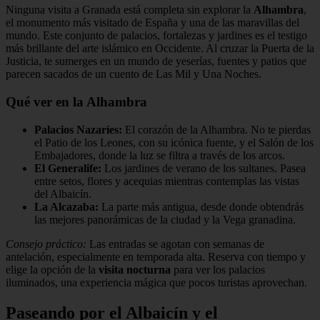
Ninguna visita a Granada está completa sin explorar la
Alhambra
,
el monumento más visitado de España y una de las maravillas del
mundo. Este conjunto de palacios, fortalezas y jardines es el testigo
más brillante del arte islámico en Occidente. Al cruzar la Puerta de la
Justicia, te sumerges en un mundo de yeserías, fuentes y patios que
parecen sacados de un cuento de Las Mil y Una Noches.
Qué ver en la Alhambra
Palacios Nazaríes:
El corazón de la Alhambra. No te pierdas
el Patio de los Leones, con su icónica fuente, y el Salón de los
Embajadores, donde la luz se filtra a través de los arcos.
El Generalife:
Los jardines de verano de los sultanes. Pasea
entre setos, flores y acequias mientras contemplas las vistas
del Albaicín.
La Alcazaba:
La parte más antigua, desde donde obtendrás
las mejores panorámicas de la ciudad y la Vega granadina.
Consejo práctico:
Las entradas se agotan con semanas de
antelación, especialmente en temporada alta. Reserva con tiempo y
elige la opción de la
visita nocturna
para ver los palacios
iluminados, una experiencia mágica que pocos turistas aprovechan.
Paseando por el Albaicín y el