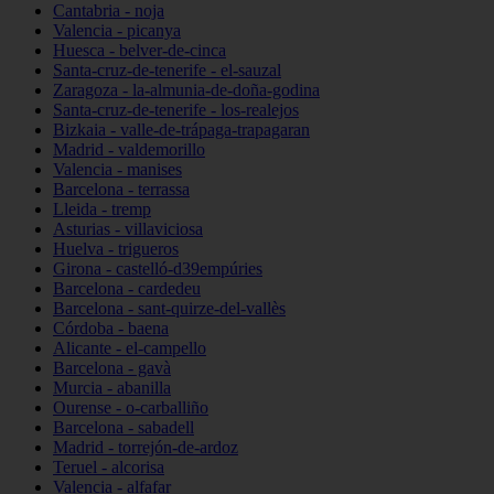
Cantabria - noja
Valencia - picanya
Huesca - belver-de-cinca
Santa-cruz-de-tenerife - el-sauzal
Zaragoza - la-almunia-de-doña-godina
Santa-cruz-de-tenerife - los-realejos
Bizkaia - valle-de-trápaga-trapagaran
Madrid - valdemorillo
Valencia - manises
Barcelona - terrassa
Lleida - tremp
Asturias - villaviciosa
Huelva - trigueros
Girona - castelló-d39empúries
Barcelona - cardedeu
Barcelona - sant-quirze-del-vallès
Córdoba - baena
Alicante - el-campello
Barcelona - gavà
Murcia - abanilla
Ourense - o-carballiño
Barcelona - sabadell
Madrid - torrejón-de-ardoz
Teruel - alcorisa
Valencia - alfafar