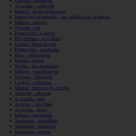
Granada - monachil
A-coruña - culleredo
Madrid - alcalá-de-henares
Santa-cruz-de-tenerife - san-cristóbal-de-la-laguna
Málaga - málaga
Alicante - elx
Pontevedra - o-grove
Illes-balears - ses-salines
Girona - lloret-de-mar
Pontevedra - cambados
álava - eskuernaga
Madrid - getafe
Sevilla - dos-hermanas
Málaga - benalmádena
Ourense - ribadavia
La-rioja - calahorra
Madrid - pozuelo-de-alarcón
Albacete - albacete
A-coruña - sada
Asturias - castrillón
A-coruña - ferrol
Málaga - fuengirola
Tarragona - montblanc
Tarragona - tarragona
Tarragona - tortosa