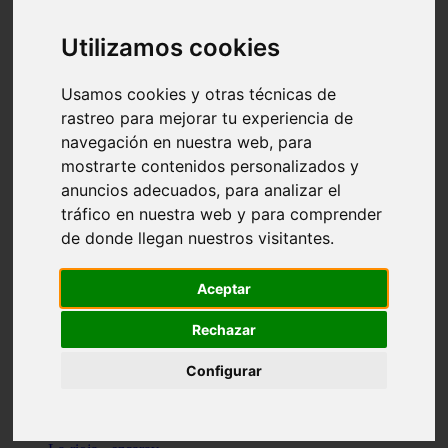
Granada - pulianas
Santa-cruz-de-tenerife - los-llanos-de-aridane
Utilizamos cookies
Cantabria - suances
Sevilla - bormujos
Granada - monachil
Usamos cookies y otras técnicas de
Málaga - júzcar
rastreo para mejorar tu experiencia de
Huesca - isábena
navegación en nuestra web, para
Huesca - alquézar
Huesca - castejón-de-sos
mostrarte contenidos personalizados y
Lleida - alt-àneu
anuncios adecuados, para analizar el
Sevilla - marinaleda
tráfico en nuestra web y para comprender
Córdoba - almedinilla
Navarra - zangoza
de donde llegan nuestros visitantes.
Cantabria - arenas-de-iguña
Barcelona - la-pobla-de-lillet
Murcia - cartagena
Aceptar
Las-palmas - yaiza
Madrid - nuevo-baztán
Rechazar
Sevilla - arahal
Málaga - istán
Configurar
Valladolid - fuensaldaña
Sevilla - salteras
Huesca - biescas
Granada - pampaneira