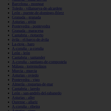
Barcelona - montgat
Toledo - villanueva-de-alcardete
León - puente-de-domingo-flórez
Granada - granada
Asturias - gijón
Pontevedra - pontevedra
Granada - maracena
Cantabria - riotuerto
ávila - el-barco-de-ávila
La-rioja - haro
A-coruña - a-coruña
León - león
Cantabria - santander
A-coruña - santiago-de-compostela
Málaga - torremolinos
Murcia - murcia
Asturias - oviedo
Pontevedra - vigo
Almería - roquetas-de-mar
Cantabria - laredo
León - san-andrés-del-rabanedo
Asturias - aller
Ourense - allariz
A-coruña - ribeira
Asturias - siero