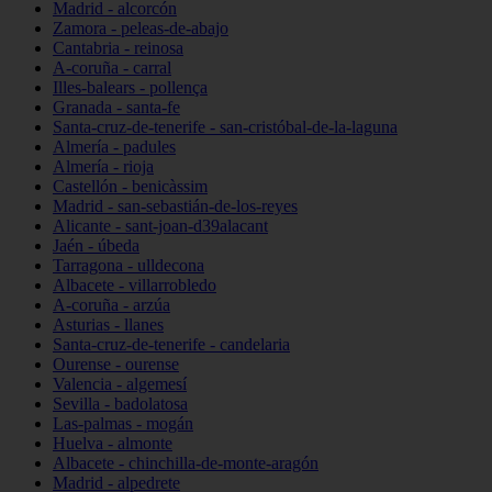
Madrid - alcorcón
Zamora - peleas-de-abajo
Cantabria - reinosa
A-coruña - carral
Illes-balears - pollença
Granada - santa-fe
Santa-cruz-de-tenerife - san-cristóbal-de-la-laguna
Almería - padules
Almería - rioja
Castellón - benicàssim
Madrid - san-sebastián-de-los-reyes
Alicante - sant-joan-d39alacant
Jaén - úbeda
Tarragona - ulldecona
Albacete - villarrobledo
A-coruña - arzúa
Asturias - llanes
Santa-cruz-de-tenerife - candelaria
Ourense - ourense
Valencia - algemesí
Sevilla - badolatosa
Las-palmas - mogán
Huelva - almonte
Albacete - chinchilla-de-monte-aragón
Madrid - alpedrete