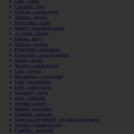
Lugo - sober
Cantabria - noja
Córdoba - puente-genil
Asturias - laviana
Pontevedra - marín
Madrid - torrejón-de-ardoz
A-coruña - oleiros
Málaga - nerja
Asturias - langreo
Pontevedra - ponteareas
Pontevedra - a-illa-de-arousa
Sevilla - sevilla
Navarra - estella-lizarra
Lugo - viveiro
Illes-balears - es-mercadal
Lugo - mondoñedo
León - valdevimbre
Valladolid - rueda
álava - laguardia
Asturias - mieres
Madrid - el-escorial
Castellón - moncofa
Santa-cruz-de-tenerife - los-llanos-de-aridane
Asturias - cangas-de-onís
Castellón - benicarló