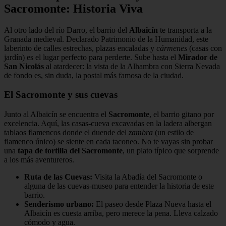
Sacromonte: Historia Viva
Al otro lado del río Darro, el barrio del
Albaicín
te transporta a la
Granada medieval. Declarado Patrimonio de la Humanidad, este
laberinto de calles estrechas, plazas encaladas y
cármenes
(casas con
jardín) es el lugar perfecto para perderte. Sube hasta el
Mirador de
San Nicolás
al atardecer: la vista de la Alhambra con Sierra Nevada
de fondo es, sin duda, la postal más famosa de la ciudad.
El Sacromonte y sus cuevas
Junto al Albaicín se encuentra el
Sacromonte
, el barrio gitano por
excelencia. Aquí, las casas-cueva excavadas en la ladera albergan
tablaos flamencos donde el duende del
zambra
(un estilo de
flamenco único) se siente en cada taconeo. No te vayas sin probar
una
tapa de tortilla del Sacromonte
, un plato típico que sorprende
a los más aventureros.
Ruta de las Cuevas:
Visita la Abadía del Sacromonte o
alguna de las cuevas-museo para entender la historia de este
barrio.
Senderismo urbano:
El paseo desde Plaza Nueva hasta el
Albaicín es cuesta arriba, pero merece la pena. Lleva calzado
cómodo y agua.