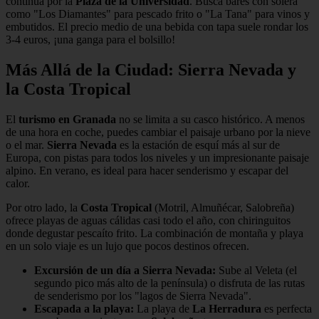
continúa por la
Plaza de la Universidad
. Busca bares con solera
como "Los Diamantes" para pescado frito o "La Tana" para vinos y
embutidos. El precio medio de una bebida con tapa suele rondar los
3-4 euros, ¡una ganga para el bolsillo!
Más Allá de la Ciudad: Sierra Nevada y
la Costa Tropical
El
turismo en Granada
no se limita a su casco histórico. A menos
de una hora en coche, puedes cambiar el paisaje urbano por la nieve
o el mar.
Sierra Nevada
es la estación de esquí más al sur de
Europa, con pistas para todos los niveles y un impresionante paisaje
alpino. En verano, es ideal para hacer senderismo y escapar del
calor.
Por otro lado, la
Costa Tropical
(Motril, Almuñécar, Salobreña)
ofrece playas de aguas cálidas casi todo el año, con chiringuitos
donde degustar pescaíto frito. La combinación de montaña y playa
en un solo viaje es un lujo que pocos destinos ofrecen.
Excursión de un día a Sierra Nevada:
Sube al Veleta (el
segundo pico más alto de la península) o disfruta de las rutas
de senderismo por los "lagos de Sierra Nevada".
Escapada a la playa:
La playa de
La Herradura
es perfecta