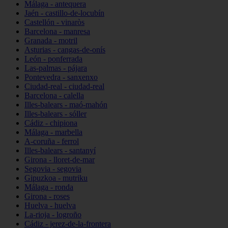
Málaga - antequera
Jaén - castillo-de-locubín
Castellón - vinaròs
Barcelona - manresa
Granada - motril
Asturias - cangas-de-onís
León - ponferrada
Las-palmas - pájara
Pontevedra - sanxenxo
Ciudad-real - ciudad-real
Barcelona - calella
Illes-balears - maó-mahón
Illes-balears - sóller
Cádiz - chipiona
Málaga - marbella
A-coruña - ferrol
Illes-balears - santanyí
Girona - lloret-de-mar
Segovia - segovia
Gipuzkoa - mutriku
Málaga - ronda
Girona - roses
Huelva - huelva
La-rioja - logroño
Cádiz - jerez-de-la-frontera