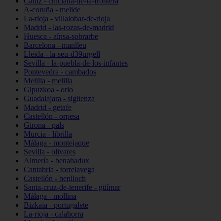
Cádiz - chiclana-de-la-frontera
A-coruña - melide
La-rioja - villalobar-de-rioja
Madrid - las-rozas-de-madrid
Huesca - aínsa-sobrarbe
Barcelona - manlleu
Lleida - la-seu-d39urgell
Sevilla - la-puebla-de-los-infantes
Pontevedra - cambados
Melilla - melilla
Gipuzkoa - orio
Guadalajara - sigüenza
Madrid - getafe
Castellón - orpesa
Girona - pals
Murcia - librilla
Málaga - montejaque
Sevilla - olivares
Almería - benahadux
Cantabria - torrelavega
Castellón - benlloch
Santa-cruz-de-tenerife - güímar
Málaga - mollina
Bizkaia - portugalete
La-rioja - calahorra