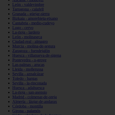
León - valdevimbre
Tarragona - calafell
Granada - güejar-sierra
Bizkaia - amorebieta-etxano
Cantabria - medio-cudeyo
Lugo - cervo
La-rioja - lardero
León - molinaseca
Ciudad-real - almagro
Murcia - molina-de-segura
Zaragoza - fuendejalón
Huesca - villanueva-de-sigena
Pontevedra - o-grove
Las-palmas - arucas
Lleida - mollerussa
Sevilla - aznalcázar
Toledo - bargas
Sevilla - la-rinconada
Huesca - adahuesca
La-rioja - san-asensio
Madrid - colmenar-de-oreja
Almería - láujar-de-andarax
Córdoba - montilla
Girona - palamós