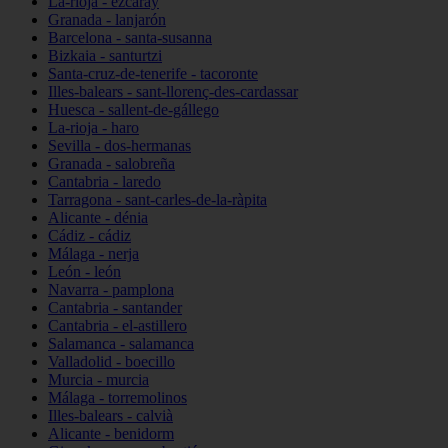
La-rioja - ezcaray
Granada - lanjarón
Barcelona - santa-susanna
Bizkaia - santurtzi
Santa-cruz-de-tenerife - tacoronte
Illes-balears - sant-llorenç-des-cardassar
Huesca - sallent-de-gállego
La-rioja - haro
Sevilla - dos-hermanas
Granada - salobreña
Cantabria - laredo
Tarragona - sant-carles-de-la-ràpita
Alicante - dénia
Cádiz - cádiz
Málaga - nerja
León - león
Navarra - pamplona
Cantabria - santander
Cantabria - el-astillero
Salamanca - salamanca
Valladolid - boecillo
Murcia - murcia
Málaga - torremolinos
Illes-balears - calvià
Alicante - benidorm