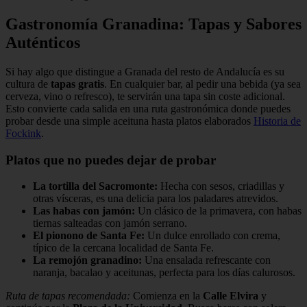
Gastronomía Granadina: Tapas y Sabores
Auténticos
Si hay algo que distingue a Granada del resto de Andalucía es su
cultura de
tapas gratis
. En cualquier bar, al pedir una bebida (ya sea
cerveza, vino o refresco), te servirán una tapa sin coste adicional.
Esto convierte cada salida en una ruta gastronómica donde puedes
probar desde una simple aceituna hasta platos elaborados
Historia de
Fockink
.
Platos que no puedes dejar de probar
La tortilla del Sacromonte:
Hecha con sesos, criadillas y
otras vísceras, es una delicia para los paladares atrevidos.
Las habas con jamón:
Un clásico de la primavera, con habas
tiernas salteadas con jamón serrano.
El pionono de Santa Fe:
Un dulce enrollado con crema,
típico de la cercana localidad de Santa Fe.
La remojón granadino:
Una ensalada refrescante con
naranja, bacalao y aceitunas, perfecta para los días calurosos.
Ruta de tapas recomendada:
Comienza en la
Calle Elvira
y