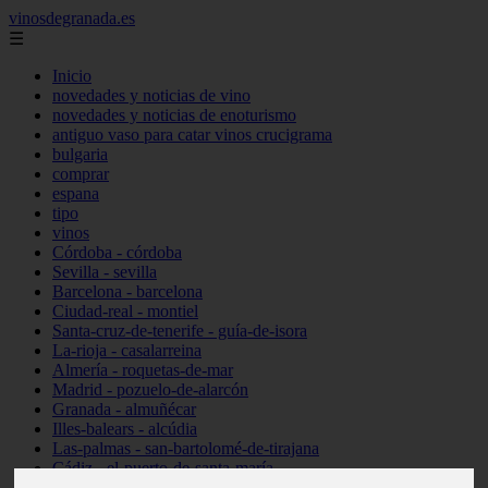
vinosdegranada.es
☰
Inicio
novedades y noticias de vino
novedades y noticias de enoturismo
antiguo vaso para catar vinos crucigrama
bulgaria
comprar
espana
tipo
vinos
Córdoba - córdoba
Sevilla - sevilla
Barcelona - barcelona
Ciudad-real - montiel
Santa-cruz-de-tenerife - guía-de-isora
La-rioja - casalarreina
Almería - roquetas-de-mar
Madrid - pozuelo-de-alarcón
Granada - almuñécar
Illes-balears - alcúdia
Las-palmas - san-bartolomé-de-tirajana
Cádiz - el-puerto-de-santa-maría
Madrid - valdemoro