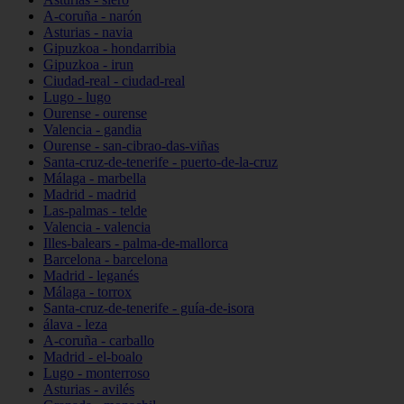
A-coruña - narón
Asturias - navia
Gipuzkoa - hondarribia
Gipuzkoa - irun
Ciudad-real - ciudad-real
Lugo - lugo
Ourense - ourense
Valencia - gandia
Ourense - san-cibrao-das-viñas
Santa-cruz-de-tenerife - puerto-de-la-cruz
Málaga - marbella
Madrid - madrid
Las-palmas - telde
Valencia - valencia
Illes-balears - palma-de-mallorca
Barcelona - barcelona
Madrid - leganés
Málaga - torrox
Santa-cruz-de-tenerife - guía-de-isora
álava - leza
A-coruña - carballo
Madrid - el-boalo
Lugo - monterroso
Asturias - avilés