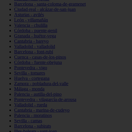
Barcelona - santa-coloma-de-gramenet
Ciudad-real - alcázar-de-san-juan
Asturias - avilés
León - villamañán
Valencia - chulilla
Córdoba - puente-genil
Granada - huétor-vega
Cantabria - bareyo
Valladolid - valladolid
Barcelona - font-rubí
Cuenca - casas-de-los-pinos
Córdoba - fuente-obejuna
Pontevedra - vigo
Sevilla - tomares
Huelva - cortegana
Zamora - pobladura-del-valle
Málaga - monda
Palencia - autilla-del-pino
Pontevedra - vilagarcía-de-arousa
Valladolid - rueda
Cantabria - marina-de-cudeyo
Palencia - moratinos
Sevilla - camas
Barcelona - subirats
Illes-balears - sant-joan