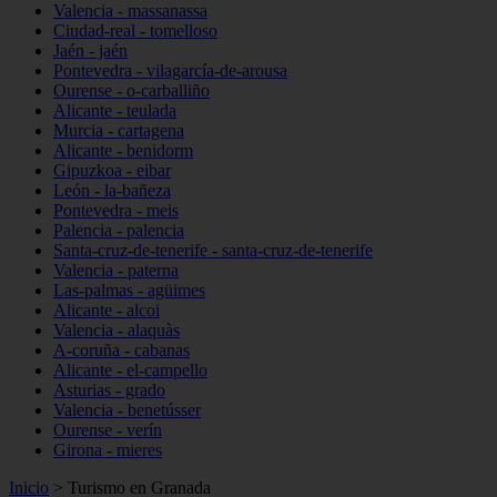
Valencia - massanassa
Ciudad-real - tomelloso
Jaén - jaén
Pontevedra - vilagarcía-de-arousa
Ourense - o-carballiño
Alicante - teulada
Murcia - cartagena
Alicante - benidorm
Gipuzkoa - eibar
León - la-bañeza
Pontevedra - meis
Palencia - palencia
Santa-cruz-de-tenerife - santa-cruz-de-tenerife
Valencia - paterna
Las-palmas - agüimes
Alicante - alcoi
Valencia - alaquàs
A-coruña - cabanas
Alicante - el-campello
Asturias - grado
Valencia - benetússer
Ourense - verín
Girona - mieres
Inicio
>
Turismo en Granada