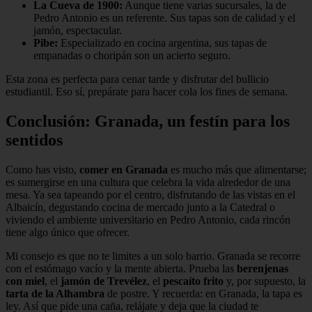
La Cueva de 1900:
Aunque tiene varias sucursales, la de
Pedro Antonio es un referente. Sus tapas son de calidad y el
jamón, espectacular.
Pibe:
Especializado en cocina argentina, sus tapas de
empanadas o choripán son un acierto seguro.
Esta zona es perfecta para cenar tarde y disfrutar del bullicio
estudiantil. Eso sí, prepárate para hacer cola los fines de semana.
Conclusión: Granada, un festín para los
sentidos
Como has visto,
comer en Granada
es mucho más que alimentarse;
es sumergirse en una cultura que celebra la vida alrededor de una
mesa. Ya sea tapeando por el centro, disfrutando de las vistas en el
Albaicín, degustando cocina de mercado junto a la Catedral o
viviendo el ambiente universitario en Pedro Antonio, cada rincón
tiene algo único que ofrecer.
Mi consejo es que no te limites a un solo barrio. Granada se recorre
con el estómago vacío y la mente abierta. Prueba las
berenjenas
con miel
, el
jamón de Trevélez
, el
pescaíto frito
y, por supuesto, la
tarta de la Alhambra
de postre. Y recuerda: en Granada, la tapa es
ley. Así que pide una caña, relájate y deja que la ciudad te