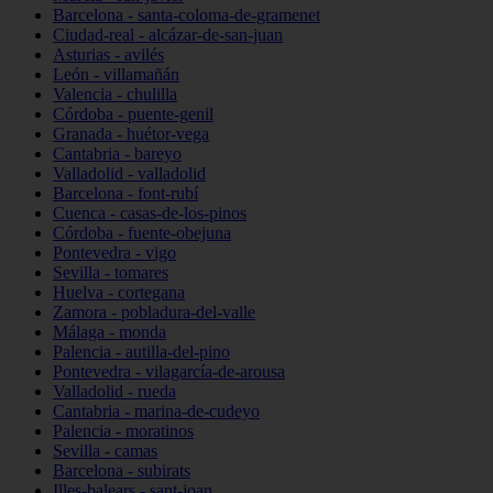
Barcelona - santa-coloma-de-gramenet
Ciudad-real - alcázar-de-san-juan
Asturias - avilés
León - villamañán
Valencia - chulilla
Córdoba - puente-genil
Granada - huétor-vega
Cantabria - bareyo
Valladolid - valladolid
Barcelona - font-rubí
Cuenca - casas-de-los-pinos
Córdoba - fuente-obejuna
Pontevedra - vigo
Sevilla - tomares
Huelva - cortegana
Zamora - pobladura-del-valle
Málaga - monda
Palencia - autilla-del-pino
Pontevedra - vilagarcía-de-arousa
Valladolid - rueda
Cantabria - marina-de-cudeyo
Palencia - moratinos
Sevilla - camas
Barcelona - subirats
Illes-balears - sant-joan