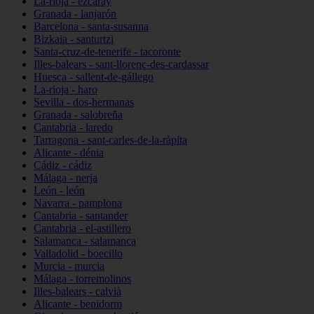
La-rioja - ezcaray
Granada - lanjarón
Barcelona - santa-susanna
Bizkaia - santurtzi
Santa-cruz-de-tenerife - tacoronte
Illes-balears - sant-llorenç-des-cardassar
Huesca - sallent-de-gállego
La-rioja - haro
Sevilla - dos-hermanas
Granada - salobreña
Cantabria - laredo
Tarragona - sant-carles-de-la-ràpita
Alicante - dénia
Cádiz - cádiz
Málaga - nerja
León - león
Navarra - pamplona
Cantabria - santander
Cantabria - el-astillero
Salamanca - salamanca
Valladolid - boecillo
Murcia - murcia
Málaga - torremolinos
Illes-balears - calvià
Alicante - benidorm