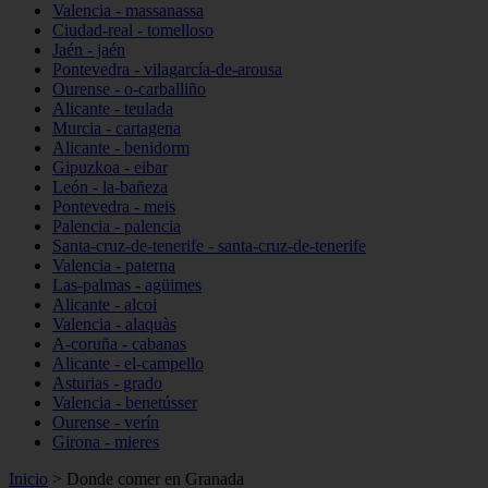
Valencia - massanassa
Ciudad-real - tomelloso
Jaén - jaén
Pontevedra - vilagarcía-de-arousa
Ourense - o-carballiño
Alicante - teulada
Murcia - cartagena
Alicante - benidorm
Gipuzkoa - eibar
León - la-bañeza
Pontevedra - meis
Palencia - palencia
Santa-cruz-de-tenerife - santa-cruz-de-tenerife
Valencia - paterna
Las-palmas - agüimes
Alicante - alcoi
Valencia - alaquàs
A-coruña - cabanas
Alicante - el-campello
Asturias - grado
Valencia - benetússer
Ourense - verín
Girona - mieres
Inicio
>
Donde comer en Granada