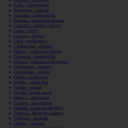
León - valdevimbre
Tarragona - calafell
Granada - güejar-sierra
Bizkaia - amorebieta-etxano
Cantabria - medio-cudeyo
Lugo - cervo
La-rioja - lardero
León - molinaseca
Ciudad-real - almagro
Murcia - molina-de-segura
Zaragoza - fuendejalón
Huesca - villanueva-de-sigena
Pontevedra - o-grove
Las-palmas - arucas
Lleida - mollerussa
Sevilla - aznalcázar
Toledo - bargas
Sevilla - la-rinconada
Huesca - adahuesca
La-rioja - san-asensio
Madrid - colmenar-de-oreja
Almería - láujar-de-andarax
Córdoba - montilla
Girona - palamós