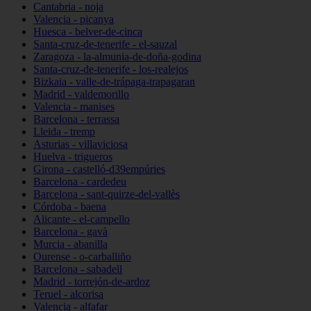
Cantabria - noja
Valencia - picanya
Huesca - belver-de-cinca
Santa-cruz-de-tenerife - el-sauzal
Zaragoza - la-almunia-de-doña-godina
Santa-cruz-de-tenerife - los-realejos
Bizkaia - valle-de-trápaga-trapagaran
Madrid - valdemorillo
Valencia - manises
Barcelona - terrassa
Lleida - tremp
Asturias - villaviciosa
Huelva - trigueros
Girona - castelló-d39empúries
Barcelona - cardedeu
Barcelona - sant-quirze-del-vallès
Córdoba - baena
Alicante - el-campello
Barcelona - gavà
Murcia - abanilla
Ourense - o-carballiño
Barcelona - sabadell
Madrid - torrejón-de-ardoz
Teruel - alcorisa
Valencia - alfafar