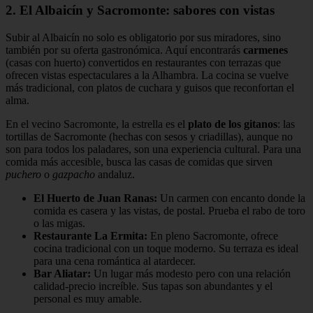
2. El Albaicín y Sacromonte: sabores con vistas
Subir al Albaicín no solo es obligatorio por sus miradores, sino
también por su oferta gastronómica. Aquí encontrarás
carmenes
(casas con huerto) convertidos en restaurantes con terrazas que
ofrecen vistas espectaculares a la Alhambra. La cocina se vuelve
más tradicional, con platos de cuchara y guisos que reconfortan el
alma.
En el vecino Sacromonte, la estrella es el
plato de los gitanos
: las
tortillas de Sacromonte (hechas con sesos y criadillas), aunque no
son para todos los paladares, son una experiencia cultural. Para una
comida más accesible, busca las casas de comidas que sirven
puchero
o
gazpacho
andaluz.
El Huerto de Juan Ranas:
Un carmen con encanto donde la
comida es casera y las vistas, de postal. Prueba el rabo de toro
o las migas.
Restaurante La Ermita:
En pleno Sacromonte, ofrece
cocina tradicional con un toque moderno. Su terraza es ideal
para una cena romántica al atardecer.
Bar Aliatar:
Un lugar más modesto pero con una relación
calidad-precio increíble. Sus tapas son abundantes y el
personal es muy amable.