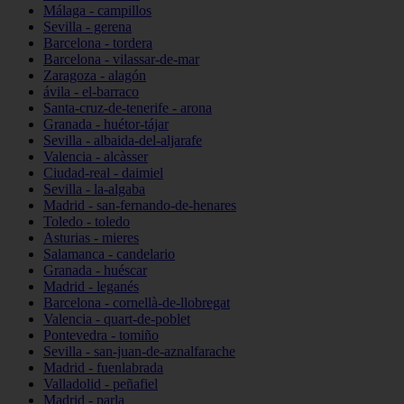
Málaga - campillos
Sevilla - gerena
Barcelona - tordera
Barcelona - vilassar-de-mar
Zaragoza - alagón
ávila - el-barraco
Santa-cruz-de-tenerife - arona
Granada - huétor-tájar
Sevilla - albaida-del-aljarafe
Valencia - alcàsser
Ciudad-real - daimiel
Sevilla - la-algaba
Madrid - san-fernando-de-henares
Toledo - toledo
Asturias - mieres
Salamanca - candelario
Granada - huéscar
Madrid - leganés
Barcelona - cornellà-de-llobregat
Valencia - quart-de-poblet
Pontevedra - tomiño
Sevilla - san-juan-de-aznalfarache
Madrid - fuenlabrada
Valladolid - peñafiel
Madrid - parla