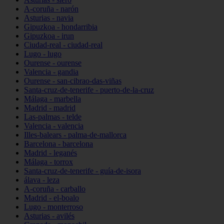
A-coruña - narón
Asturias - navia
Gipuzkoa - hondarribia
Gipuzkoa - irun
Ciudad-real - ciudad-real
Lugo - lugo
Ourense - ourense
Valencia - gandia
Ourense - san-cibrao-das-viñas
Santa-cruz-de-tenerife - puerto-de-la-cruz
Málaga - marbella
Madrid - madrid
Las-palmas - telde
Valencia - valencia
Illes-balears - palma-de-mallorca
Barcelona - barcelona
Madrid - leganés
Málaga - torrox
Santa-cruz-de-tenerife - guía-de-isora
álava - leza
A-coruña - carballo
Madrid - el-boalo
Lugo - monterroso
Asturias - avilés