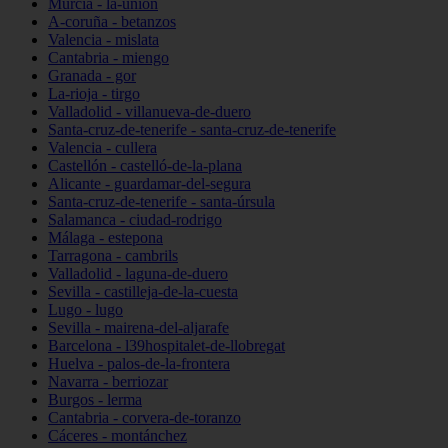
Murcia - la-unión
A-coruña - betanzos
Valencia - mislata
Cantabria - miengo
Granada - gor
La-rioja - tirgo
Valladolid - villanueva-de-duero
Santa-cruz-de-tenerife - santa-cruz-de-tenerife
Valencia - cullera
Castellón - castelló-de-la-plana
Alicante - guardamar-del-segura
Santa-cruz-de-tenerife - santa-úrsula
Salamanca - ciudad-rodrigo
Málaga - estepona
Tarragona - cambrils
Valladolid - laguna-de-duero
Sevilla - castilleja-de-la-cuesta
Lugo - lugo
Sevilla - mairena-del-aljarafe
Barcelona - l39hospitalet-de-llobregat
Huelva - palos-de-la-frontera
Navarra - berriozar
Burgos - lerma
Cantabria - corvera-de-toranzo
Cáceres - montánchez