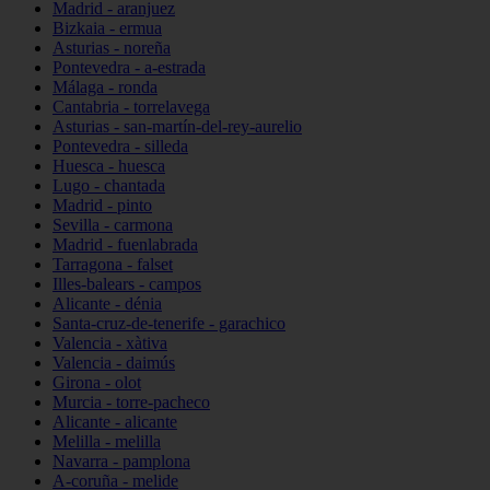
Madrid - aranjuez
Bizkaia - ermua
Asturias - noreña
Pontevedra - a-estrada
Málaga - ronda
Cantabria - torrelavega
Asturias - san-martín-del-rey-aurelio
Pontevedra - silleda
Huesca - huesca
Lugo - chantada
Madrid - pinto
Sevilla - carmona
Madrid - fuenlabrada
Tarragona - falset
Illes-balears - campos
Alicante - dénia
Santa-cruz-de-tenerife - garachico
Valencia - xàtiva
Valencia - daimús
Girona - olot
Murcia - torre-pacheco
Alicante - alicante
Melilla - melilla
Navarra - pamplona
A-coruña - melide