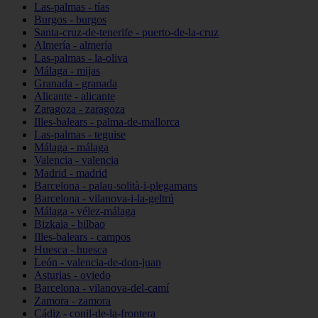
Las-palmas - tías
Burgos - burgos
Santa-cruz-de-tenerife - puerto-de-la-cruz
Almería - almería
Las-palmas - la-oliva
Málaga - mijas
Granada - granada
Alicante - alicante
Zaragoza - zaragoza
Illes-balears - palma-de-mallorca
Las-palmas - teguise
Málaga - málaga
Valencia - valencia
Madrid - madrid
Barcelona - palau-solità-i-plegamans
Barcelona - vilanova-i-la-geltrú
Málaga - vélez-málaga
Bizkaia - bilbao
Illes-balears - campos
Huesca - huesca
León - valencia-de-don-juan
Asturias - oviedo
Barcelona - vilanova-del-camí
Zamora - zamora
Cádiz - conil-de-la-frontera