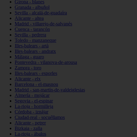
Girona - blanes
Granada - albuñol
Sevilla - alcalá-de-guadaíra
Alicante - altea
Madrid - villarejo-de-salvanés
Cuenca - tarancón
Sevilla - pedrera
Toledo - manzaneque
Illes-balears - artà
Illes-balears - andratx
Málaga - guaro
Pontevedra - vilanova-de-arousa
Zamora - toro
Illes-balears - esporles
Alicante - elx
Barcelona - el-masnou
Madrid - san-martín-de-valdeiglesias
Almería - mojácar
Segovia - el-espinar
La-rioja - hormilleja
Córdoba - iznájar
Ciudad-real - socuéllamos
Alicante - petrer
Bizkaia - zalla
La-rioja - ábalos