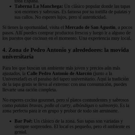
toda España.
Taberna La Manchega:
Un clásico popular donde las tapas
son enormes y sabrosas. Es famosa por su tortilla de patatas y
sus callos. No esperes lujos, pero sí autenticidad.
Si tienes la oportunidad, visita el
Mercado de San Agustín
, a pocos
pasos. Allí puedes comprar productos frescos y luego ir a alguno de
los puestos que cocinan en el momento. Una experiencia muy local.
4. Zona de Pedro Antonio y alrededores: la movida
universitaria
Para los que buscan un ambiente más joven y precios aún más
ajustados, la
Calle Pedro Antonio de Alarcón
(junto a la
Universidad) es el paraíso del tapeo universitario. Aquí la tradición
de la tapa gratis se lleva al extremo: con una consumición, puedes
llevarte una ración completa.
No esperes cocina gourmet, pero sí platos contundentes y sabrosos
como
patatas bravas
,
pollo al curry
,
albóndigas
o
salmorejo
. Es la
zona perfecta para ir en grupo y probar de todo sin arruinarte.
Bar Poë:
Un clásico de la zona. Sus tapas son variadas y
siempre sorprenden. El local es pequeño, pero el ambiente es
genial.