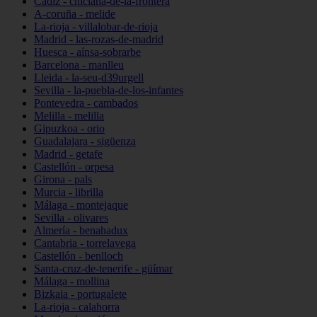
Cádiz - chiclana-de-la-frontera
A-coruña - melide
La-rioja - villalobar-de-rioja
Madrid - las-rozas-de-madrid
Huesca - aínsa-sobrarbe
Barcelona - manlleu
Lleida - la-seu-d39urgell
Sevilla - la-puebla-de-los-infantes
Pontevedra - cambados
Melilla - melilla
Gipuzkoa - orio
Guadalajara - sigüenza
Madrid - getafe
Castellón - orpesa
Girona - pals
Murcia - librilla
Málaga - montejaque
Sevilla - olivares
Almería - benahadux
Cantabria - torrelavega
Castellón - benlloch
Santa-cruz-de-tenerife - güímar
Málaga - mollina
Bizkaia - portugalete
La-rioja - calahorra