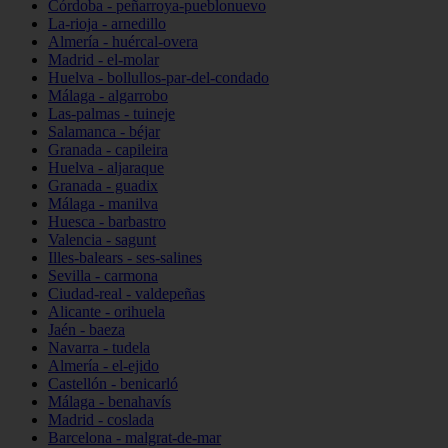
Córdoba - peñarroya-pueblonuevo
La-rioja - arnedillo
Almería - huércal-overa
Madrid - el-molar
Huelva - bollullos-par-del-condado
Málaga - algarrobo
Las-palmas - tuineje
Salamanca - béjar
Granada - capileira
Huelva - aljaraque
Granada - guadix
Málaga - manilva
Huesca - barbastro
Valencia - sagunt
Illes-balears - ses-salines
Sevilla - carmona
Ciudad-real - valdepeñas
Alicante - orihuela
Jaén - baeza
Navarra - tudela
Almería - el-ejido
Castellón - benicarló
Málaga - benahavís
Madrid - coslada
Barcelona - malgrat-de-mar