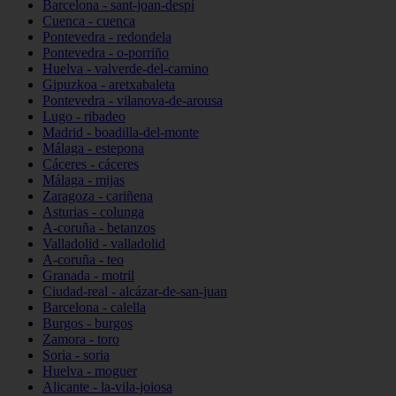
Barcelona - sant-joan-despí
Cuenca - cuenca
Pontevedra - redondela
Pontevedra - o-porriño
Huelva - valverde-del-camino
Gipuzkoa - aretxabaleta
Pontevedra - vilanova-de-arousa
Lugo - ribadeo
Madrid - boadilla-del-monte
Málaga - estepona
Cáceres - cáceres
Málaga - mijas
Zaragoza - cariñena
Asturias - colunga
A-coruña - betanzos
Valladolid - valladolid
A-coruña - teo
Granada - motril
Ciudad-real - alcázar-de-san-juan
Barcelona - calella
Burgos - burgos
Zamora - toro
Soria - soria
Huelva - moguer
Alicante - la-vila-joiosa