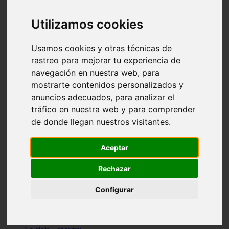
Granada - pulianas
Santa-cruz-de-tenerife - los-llanos-de-aridane
Utilizamos cookies
Cantabria - suances
Sevilla - bormujos
Granada - monachil
Usamos cookies y otras técnicas de
Málaga - júzcar
rastreo para mejorar tu experiencia de
Huesca - isábena
navegación en nuestra web, para
Huesca - alquézar
Huesca - castejón-de-sos
mostrarte contenidos personalizados y
Lleida - alt-àneu
anuncios adecuados, para analizar el
Sevilla - marinaleda
tráfico en nuestra web y para comprender
Córdoba - almedinilla
Navarra - zangoza
de donde llegan nuestros visitantes.
Cantabria - arenas-de-iguña
Barcelona - la-pobla-de-lillet
Murcia - cartagena
Aceptar
Las-palmas - yaiza
Madrid - nuevo-baztán
Rechazar
Sevilla - arahal
Málaga - istán
Configurar
Valladolid - fuensaldaña
Sevilla - salteras
Huesca - biescas
Granada - pampaneira