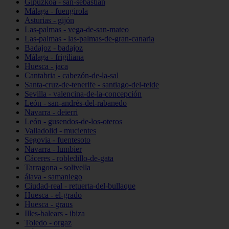
Gipuzkoa - san-sebastián
Málaga - fuengirola
Asturias - gijón
Las-palmas - vega-de-san-mateo
Las-palmas - las-palmas-de-gran-canaria
Badajoz - badajoz
Málaga - frigiliana
Huesca - jaca
Cantabria - cabezón-de-la-sal
Santa-cruz-de-tenerife - santiago-del-teide
Sevilla - valencina-de-la-concepción
León - san-andrés-del-rabanedo
Navarra - deierri
León - gusendos-de-los-oteros
Valladolid - mucientes
Segovia - fuentesoto
Navarra - lumbier
Cáceres - robledillo-de-gata
Tarragona - solivella
álava - samaniego
Ciudad-real - retuerta-del-bullaque
Huesca - el-grado
Huesca - graus
Illes-balears - ibiza
Toledo - orgaz