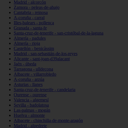
Madrid - alcorcón
Zamora - peleas-de-abajo
Cantabria - reinosa
A-coruña - carral
Illes-balears - pollença
Granada - santa-fe
Santa-cruz-de-tenerife - san-cristóbal-de-la-laguna
Almería - padules
Almería - rioja
Castellón - benicàssim
Madrid - san-sebastián-de-los-reyes
Alicante - sant-joan-d39alacant
Jaén - úbeda
Tarragona - ulldecona
Albacete - villarrobledo
A-coruña - arzúa
Asturias - llanes
Santa-cruz-de-tenerife - candelaria
Ourense - ourense
Valencia - algemesí
Sevilla - badolatosa
Las-palmas - mogán
Huelva - almonte
Albacete - chinchilla-de-monte-aragón
Madrid - alpedrete