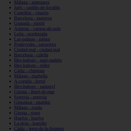
Málaga - antequera
Jaén - castillo-de-locubín
Castellón - vinaròs
Barcelona - manresa
Granada - motril
Asturias - cangas-de-onís
León - ponferrada
Las-palmas - pájara
Pontevedra - sanxenxo
Ciudad-real - ciudad-real
Barcelona - calella
Illes-balears - maó-mahón
Illes-balears - sóller
Cádiz - chipiona
Málaga - marbella
A-coruña - ferrol
Illes-balears - santanyí
Girona - lloret-de-mar
Segovia - segovia
Gipuzkoa - mutriku
Málaga - ronda
Girona - roses
Huelva - huelva
La-rioja - logroño
Cádiz - jerez-de-la-frontera