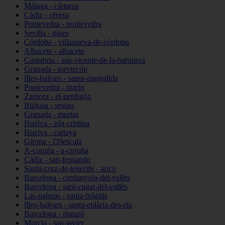
Málaga - cártama
Cádiz - olvera
Pontevedra - pontevedra
Sevilla - gines
Córdoba - villanueva-de-córdoba
Albacete - albacete
Cantabria - san-vicente-de-la-barquera
Granada - torvizcón
Illes-balears - santa-margalida
Pontevedra - marín
Zamora - el-perdigón
Bizkaia - sestao
Granada - murtas
Huelva - isla-cristina
Huelva - cartaya
Girona - l39escala
A-coruña - a-coruña
Cádiz - san-fernando
Santa-cruz-de-tenerife - arico
Barcelona - cerdanyola-del-vallès
Barcelona - sant-cugat-del-vallès
Las-palmas - santa-brígida
Illes-balears - santa-eulària-des-riu
Barcelona - mataró
Murcia - san-javier