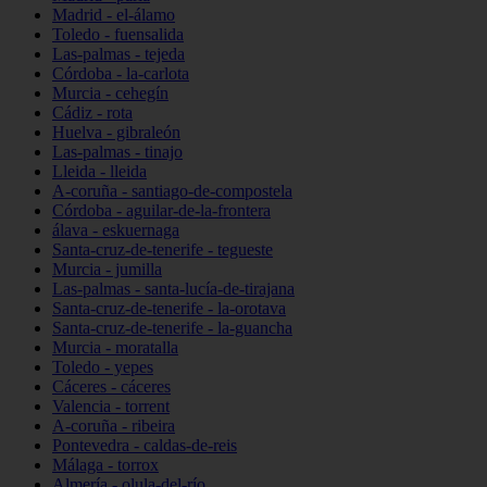
Madrid - el-álamo
Toledo - fuensalida
Las-palmas - tejeda
Córdoba - la-carlota
Murcia - cehegín
Cádiz - rota
Huelva - gibraleón
Las-palmas - tinajo
Lleida - lleida
A-coruña - santiago-de-compostela
Córdoba - aguilar-de-la-frontera
álava - eskuernaga
Santa-cruz-de-tenerife - tegueste
Murcia - jumilla
Las-palmas - santa-lucía-de-tirajana
Santa-cruz-de-tenerife - la-orotava
Santa-cruz-de-tenerife - la-guancha
Murcia - moratalla
Toledo - yepes
Cáceres - cáceres
Valencia - torrent
A-coruña - ribeira
Pontevedra - caldas-de-reis
Málaga - torrox
Almería - olula-del-río