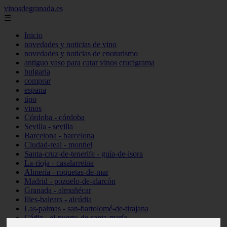
vinosdegranada.es
☰
Inicio
novedades y noticias de vino
novedades y noticias de enoturismo
antiguo vaso para catar vinos crucigrama
bulgaria
comprar
espana
tipo
vinos
Córdoba - córdoba
Sevilla - sevilla
Barcelona - barcelona
Ciudad-real - montiel
Santa-cruz-de-tenerife - guía-de-isora
La-rioja - casalarreina
Almería - roquetas-de-mar
Madrid - pozuelo-de-alarcón
Granada - almuñécar
Illes-balears - alcúdia
Las-palmas - san-bartolomé-de-tirajana
Cádiz - el-puerto-de-santa-maría
Madrid - valdemoro