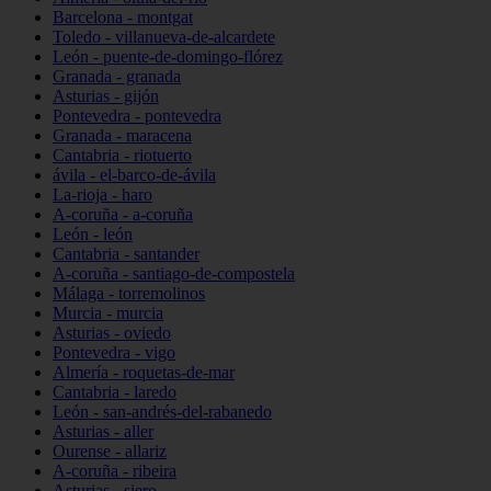
Barcelona - montgat
Toledo - villanueva-de-alcardete
León - puente-de-domingo-flórez
Granada - granada
Asturias - gijón
Pontevedra - pontevedra
Granada - maracena
Cantabria - riotuerto
ávila - el-barco-de-ávila
La-rioja - haro
A-coruña - a-coruña
León - león
Cantabria - santander
A-coruña - santiago-de-compostela
Málaga - torremolinos
Murcia - murcia
Asturias - oviedo
Pontevedra - vigo
Almería - roquetas-de-mar
Cantabria - laredo
León - san-andrés-del-rabanedo
Asturias - aller
Ourense - allariz
A-coruña - ribeira
Asturias - siero