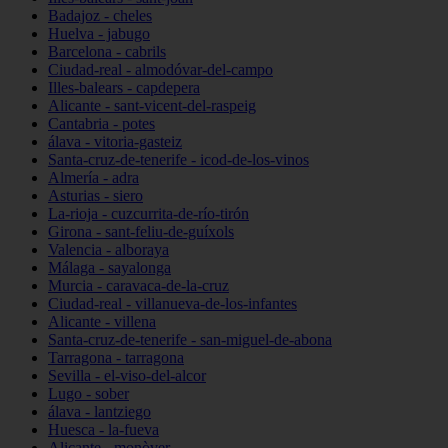
Badajoz - cheles
Huelva - jabugo
Barcelona - cabrils
Ciudad-real - almodóvar-del-campo
Illes-balears - capdepera
Alicante - sant-vicent-del-raspeig
Cantabria - potes
álava - vitoria-gasteiz
Santa-cruz-de-tenerife - icod-de-los-vinos
Almería - adra
Asturias - siero
La-rioja - cuzcurrita-de-río-tirón
Girona - sant-feliu-de-guíxols
Valencia - alboraya
Málaga - sayalonga
Murcia - caravaca-de-la-cruz
Ciudad-real - villanueva-de-los-infantes
Alicante - villena
Santa-cruz-de-tenerife - san-miguel-de-abona
Tarragona - tarragona
Sevilla - el-viso-del-alcor
Lugo - sober
álava - lantziego
Huesca - la-fueva
Alicante - monòver