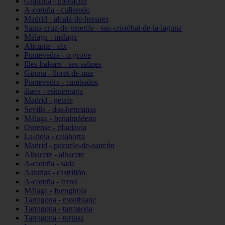
Granada - monachil
A-coruña - culleredo
Madrid - alcalá-de-henares
Santa-cruz-de-tenerife - san-cristóbal-de-la-laguna
Málaga - málaga
Alicante - elx
Pontevedra - o-grove
Illes-balears - ses-salines
Girona - lloret-de-mar
Pontevedra - cambados
álava - eskuernaga
Madrid - getafe
Sevilla - dos-hermanas
Málaga - benalmádena
Ourense - ribadavia
La-rioja - calahorra
Madrid - pozuelo-de-alarcón
Albacete - albacete
A-coruña - sada
Asturias - castrillón
A-coruña - ferrol
Málaga - fuengirola
Tarragona - montblanc
Tarragona - tarragona
Tarragona - tortosa