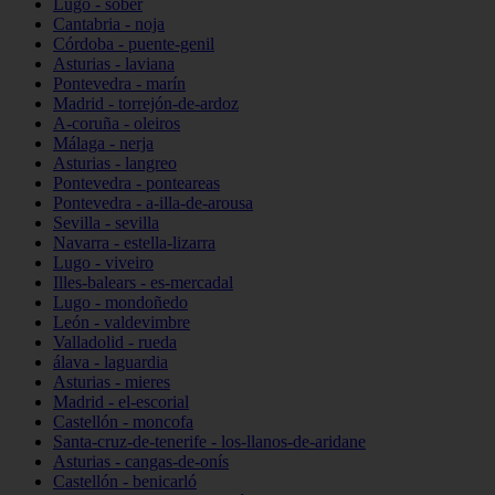
Lugo - sober
Cantabria - noja
Córdoba - puente-genil
Asturias - laviana
Pontevedra - marín
Madrid - torrejón-de-ardoz
A-coruña - oleiros
Málaga - nerja
Asturias - langreo
Pontevedra - ponteareas
Pontevedra - a-illa-de-arousa
Sevilla - sevilla
Navarra - estella-lizarra
Lugo - viveiro
Illes-balears - es-mercadal
Lugo - mondoñedo
León - valdevimbre
Valladolid - rueda
álava - laguardia
Asturias - mieres
Madrid - el-escorial
Castellón - moncofa
Santa-cruz-de-tenerife - los-llanos-de-aridane
Asturias - cangas-de-onís
Castellón - benicarló