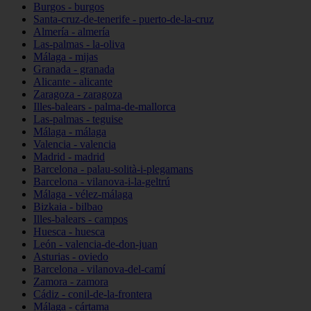
Burgos - burgos
Santa-cruz-de-tenerife - puerto-de-la-cruz
Almería - almería
Las-palmas - la-oliva
Málaga - mijas
Granada - granada
Alicante - alicante
Zaragoza - zaragoza
Illes-balears - palma-de-mallorca
Las-palmas - teguise
Málaga - málaga
Valencia - valencia
Madrid - madrid
Barcelona - palau-solità-i-plegamans
Barcelona - vilanova-i-la-geltrú
Málaga - vélez-málaga
Bizkaia - bilbao
Illes-balears - campos
Huesca - huesca
León - valencia-de-don-juan
Asturias - oviedo
Barcelona - vilanova-del-camí
Zamora - zamora
Cádiz - conil-de-la-frontera
Málaga - cártama