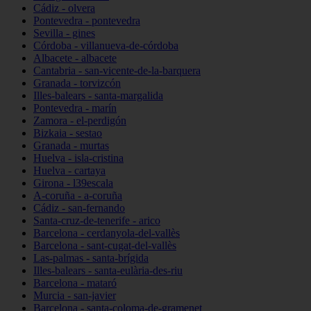
Cádiz - olvera
Pontevedra - pontevedra
Sevilla - gines
Córdoba - villanueva-de-córdoba
Albacete - albacete
Cantabria - san-vicente-de-la-barquera
Granada - torvizcón
Illes-balears - santa-margalida
Pontevedra - marín
Zamora - el-perdigón
Bizkaia - sestao
Granada - murtas
Huelva - isla-cristina
Huelva - cartaya
Girona - l39escala
A-coruña - a-coruña
Cádiz - san-fernando
Santa-cruz-de-tenerife - arico
Barcelona - cerdanyola-del-vallès
Barcelona - sant-cugat-del-vallès
Las-palmas - santa-brígida
Illes-balears - santa-eulària-des-riu
Barcelona - mataró
Murcia - san-javier
Barcelona - santa-coloma-de-gramenet