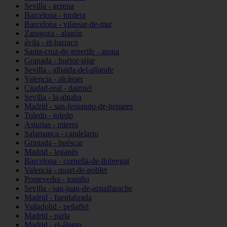
Sevilla - gerena
Barcelona - tordera
Barcelona - vilassar-de-mar
Zaragoza - alagón
ávila - el-barraco
Santa-cruz-de-tenerife - arona
Granada - huétor-tájar
Sevilla - albaida-del-aljarafe
Valencia - alcàsser
Ciudad-real - daimiel
Sevilla - la-algaba
Madrid - san-fernando-de-henares
Toledo - toledo
Asturias - mieres
Salamanca - candelario
Granada - huéscar
Madrid - leganés
Barcelona - cornellà-de-llobregat
Valencia - quart-de-poblet
Pontevedra - tomiño
Sevilla - san-juan-de-aznalfarache
Madrid - fuenlabrada
Valladolid - peñafiel
Madrid - parla
Madrid - el-álamo