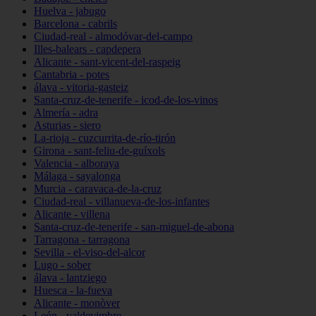
Huelva - jabugo
Barcelona - cabrils
Ciudad-real - almodóvar-del-campo
Illes-balears - capdepera
Alicante - sant-vicent-del-raspeig
Cantabria - potes
álava - vitoria-gasteiz
Santa-cruz-de-tenerife - icod-de-los-vinos
Almería - adra
Asturias - siero
La-rioja - cuzcurrita-de-río-tirón
Girona - sant-feliu-de-guíxols
Valencia - alboraya
Málaga - sayalonga
Murcia - caravaca-de-la-cruz
Ciudad-real - villanueva-de-los-infantes
Alicante - villena
Santa-cruz-de-tenerife - san-miguel-de-abona
Tarragona - tarragona
Sevilla - el-viso-del-alcor
Lugo - sober
álava - lantziego
Huesca - la-fueva
Alicante - monòver
León - valdevimbre