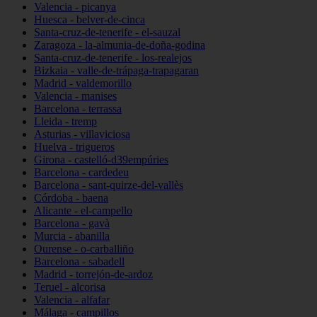
Valencia - picanya
Huesca - belver-de-cinca
Santa-cruz-de-tenerife - el-sauzal
Zaragoza - la-almunia-de-doña-godina
Santa-cruz-de-tenerife - los-realejos
Bizkaia - valle-de-trápaga-trapagaran
Madrid - valdemorillo
Valencia - manises
Barcelona - terrassa
Lleida - tremp
Asturias - villaviciosa
Huelva - trigueros
Girona - castelló-d39empúries
Barcelona - cardedeu
Barcelona - sant-quirze-del-vallès
Córdoba - baena
Alicante - el-campello
Barcelona - gavà
Murcia - abanilla
Ourense - o-carballiño
Barcelona - sabadell
Madrid - torrejón-de-ardoz
Teruel - alcorisa
Valencia - alfafar
Málaga - campillos