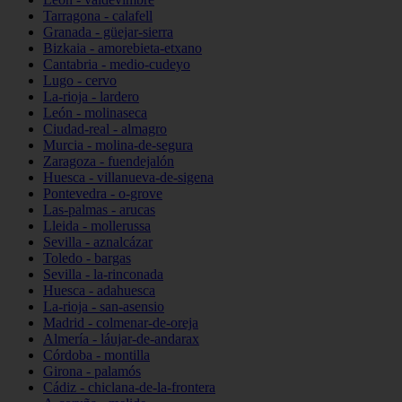
Tarragona - calafell
Granada - güejar-sierra
Bizkaia - amorebieta-etxano
Cantabria - medio-cudeyo
Lugo - cervo
La-rioja - lardero
León - molinaseca
Ciudad-real - almagro
Murcia - molina-de-segura
Zaragoza - fuendejalón
Huesca - villanueva-de-sigena
Pontevedra - o-grove
Las-palmas - arucas
Lleida - mollerussa
Sevilla - aznalcázar
Toledo - bargas
Sevilla - la-rinconada
Huesca - adahuesca
La-rioja - san-asensio
Madrid - colmenar-de-oreja
Almería - láujar-de-andarax
Córdoba - montilla
Girona - palamós
Cádiz - chiclana-de-la-frontera