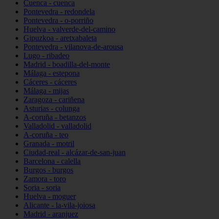
Cuenca - cuenca
Pontevedra - redondela
Pontevedra - o-porriño
Huelva - valverde-del-camino
Gipuzkoa - aretxabaleta
Pontevedra - vilanova-de-arousa
Lugo - ribadeo
Madrid - boadilla-del-monte
Málaga - estepona
Cáceres - cáceres
Málaga - mijas
Zaragoza - cariñena
Asturias - colunga
A-coruña - betanzos
Valladolid - valladolid
A-coruña - teo
Granada - motril
Ciudad-real - alcázar-de-san-juan
Barcelona - calella
Burgos - burgos
Zamora - toro
Soria - soria
Huelva - moguer
Alicante - la-vila-joiosa
Madrid - aranjuez