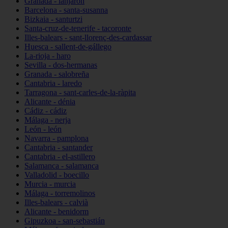
Granada - lanjarón
Barcelona - santa-susanna
Bizkaia - santurtzi
Santa-cruz-de-tenerife - tacoronte
Illes-balears - sant-llorenç-des-cardassar
Huesca - sallent-de-gállego
La-rioja - haro
Sevilla - dos-hermanas
Granada - salobreña
Cantabria - laredo
Tarragona - sant-carles-de-la-ràpita
Alicante - dénia
Cádiz - cádiz
Málaga - nerja
León - león
Navarra - pamplona
Cantabria - santander
Cantabria - el-astillero
Salamanca - salamanca
Valladolid - boecillo
Murcia - murcia
Málaga - torremolinos
Illes-balears - calvià
Alicante - benidorm
Gipuzkoa - san-sebastián