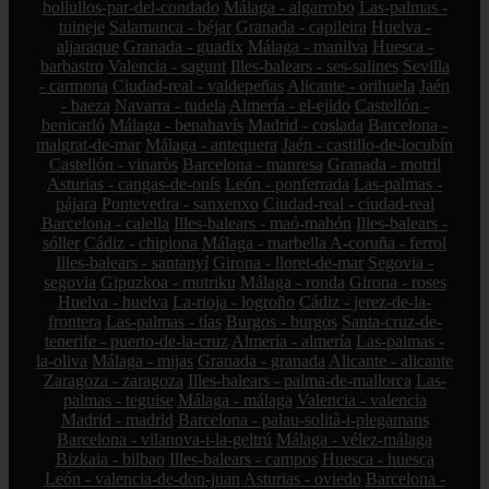
bollullos-par-del-condado
Málaga - algarrobo
Las-palmas -
tuineje
Salamanca - béjar
Granada - capileira
Huelva -
aljaraque
Granada - guadix
Málaga - manilva
Huesca -
barbastro
Valencia - sagunt
Illes-balears - ses-salines
Sevilla
- carmona
Ciudad-real - valdepeñas
Alicante - orihuela
Jaén
- baeza
Navarra - tudela
Almería - el-ejido
Castellón -
benicarló
Málaga - benahavís
Madrid - coslada
Barcelona -
malgrat-de-mar
Málaga - antequera
Jaén - castillo-de-locubín
Castellón - vinaròs
Barcelona - manresa
Granada - motril
Asturias - cangas-de-onís
León - ponferrada
Las-palmas -
pájara
Pontevedra - sanxenxo
Ciudad-real - ciudad-real
Barcelona - calella
Illes-balears - maó-mahón
Illes-balears -
sóller
Cádiz - chipiona
Málaga - marbella
A-coruña - ferrol
Illes-balears - santanyí
Girona - lloret-de-mar
Segovia -
segovia
Gipuzkoa - mutriku
Málaga - ronda
Girona - roses
Huelva - huelva
La-rioja - logroño
Cádiz - jerez-de-la-
frontera
Las-palmas - tías
Burgos - burgos
Santa-cruz-de-
tenerife - puerto-de-la-cruz
Almería - almería
Las-palmas -
la-oliva
Málaga - mijas
Granada - granada
Alicante - alicante
Zaragoza - zaragoza
Illes-balears - palma-de-mallorca
Las-
palmas - teguise
Málaga - málaga
Valencia - valencia
Madrid - madrid
Barcelona - palau-solità-i-plegamans
Barcelona - vilanova-i-la-geltrú
Málaga - vélez-málaga
Bizkaia - bilbao
Illes-balears - campos
Huesca - huesca
León - valencia-de-don-juan
Asturias - oviedo
Barcelona -