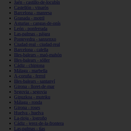
Jaén - castillo-de-locubín
Castellón - vinaròs
Barcelona - manresa
Granada - motril
Asturias - cangas-de-onís
León - ponferrada
Las-palmas - pájara
Pontevedra - sanxenxo
Ciudad-real - ciudad-real
Barcelona - calella
Illes-balears - maó-mahón
Illes-balears - sóller
Cádiz - chipiona
Málaga - marbella
A-coruña - ferrol
Illes-balears - santanyí
Girona - lloret-de-mar
Segovia - segovia
Gipuzkoa - mutriku
Málaga - ronda
Girona - roses
Huelva - huelva
La-rioja - logroño
Cádiz - jerez-de-la-frontera
Las-palmas - tías