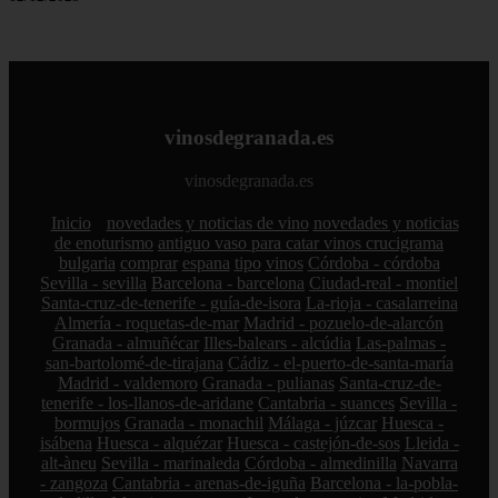
vinosdegranada.es
vinosdegranada.es
Inicio
novedades y noticias de vino
novedades y noticias
de enoturismo
antiguo vaso para catar vinos crucigrama
bulgaria
comprar
espana
tipo
vinos
Córdoba - córdoba
Sevilla - sevilla
Barcelona - barcelona
Ciudad-real - montiel
Santa-cruz-de-tenerife - guía-de-isora
La-rioja - casalarreina
Almería - roquetas-de-mar
Madrid - pozuelo-de-alarcón
Granada - almuñécar
Illes-balears - alcúdia
Las-palmas -
san-bartolomé-de-tirajana
Cádiz - el-puerto-de-santa-maría
Madrid - valdemoro
Granada - pulianas
Santa-cruz-de-
tenerife - los-llanos-de-aridane
Cantabria - suances
Sevilla -
bormujos
Granada - monachil
Málaga - júzcar
Huesca -
isábena
Huesca - alquézar
Huesca - castejón-de-sos
Lleida -
alt-àneu
Sevilla - marinaleda
Córdoba - almedinilla
Navarra
- zangoza
Cantabria - arenas-de-iguña
Barcelona - la-pobla-