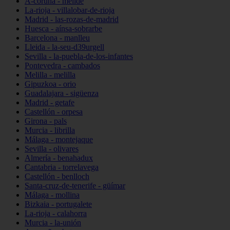
A-coruña - melide
La-rioja - villalobar-de-rioja
Madrid - las-rozas-de-madrid
Huesca - aínsa-sobrarbe
Barcelona - manlleu
Lleida - la-seu-d39urgell
Sevilla - la-puebla-de-los-infantes
Pontevedra - cambados
Melilla - melilla
Gipuzkoa - orio
Guadalajara - sigüenza
Madrid - getafe
Castellón - orpesa
Girona - pals
Murcia - librilla
Málaga - montejaque
Sevilla - olivares
Almería - benahadux
Cantabria - torrelavega
Castellón - benlloch
Santa-cruz-de-tenerife - güímar
Málaga - mollina
Bizkaia - portugalete
La-rioja - calahorra
Murcia - la-unión