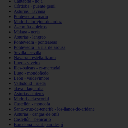
Cantabria - noja
Córdoba - puente-genil
Asturias - laviana
Pontevedra - marín
Madrid - torrejón-de-ardoz
A-coruña - oleiros
Málaga - nerja
Asturias - langreo
Pontevedra - ponteareas
Pontevedra - a-illa-de-arousa
Sevilla - sevilla
Navarra - estella-lizarra
Lugo - viveiro
Illes-balears - es-mercadal
Lugo - mondoñedo
León - valdevimbre
Valladolid - rueda
álava - laguardia
Asturias - mieres
Madrid - el-escorial
Castellón - moncofa
Santa-cruz-de-tenerife - los-llanos-de-aridane
Asturias - cangas-de-onís
Castellón - benicarló
Barcelona - sant-joan-despí