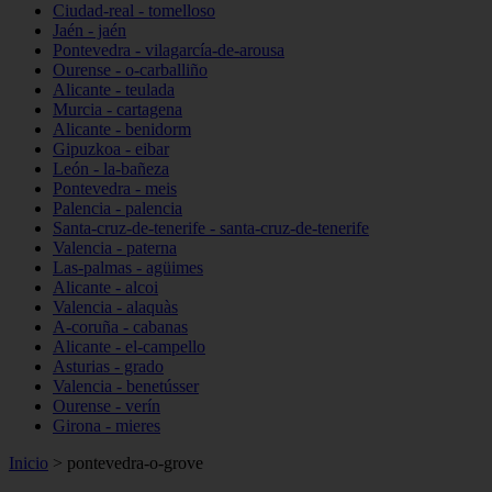
Ciudad-real - tomelloso
Jaén - jaén
Pontevedra - vilagarcía-de-arousa
Ourense - o-carballiño
Alicante - teulada
Murcia - cartagena
Alicante - benidorm
Gipuzkoa - eibar
León - la-bañeza
Pontevedra - meis
Palencia - palencia
Santa-cruz-de-tenerife - santa-cruz-de-tenerife
Valencia - paterna
Las-palmas - agüimes
Alicante - alcoi
Valencia - alaquàs
A-coruña - cabanas
Alicante - el-campello
Asturias - grado
Valencia - benetússer
Ourense - verín
Girona - mieres
Inicio
>
pontevedra-o-grove