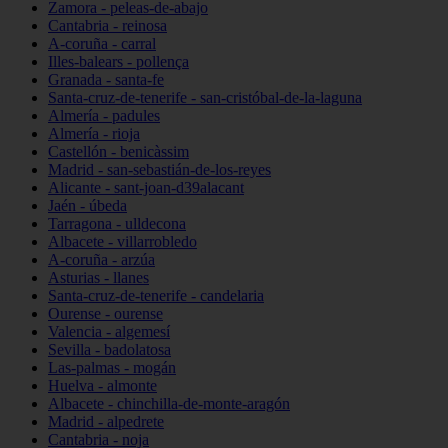
Zamora - peleas-de-abajo
Cantabria - reinosa
A-coruña - carral
Illes-balears - pollença
Granada - santa-fe
Santa-cruz-de-tenerife - san-cristóbal-de-la-laguna
Almería - padules
Almería - rioja
Castellón - benicàssim
Madrid - san-sebastián-de-los-reyes
Alicante - sant-joan-d39alacant
Jaén - úbeda
Tarragona - ulldecona
Albacete - villarrobledo
A-coruña - arzúa
Asturias - llanes
Santa-cruz-de-tenerife - candelaria
Ourense - ourense
Valencia - algemesí
Sevilla - badolatosa
Las-palmas - mogán
Huelva - almonte
Albacete - chinchilla-de-monte-aragón
Madrid - alpedrete
Cantabria - noja