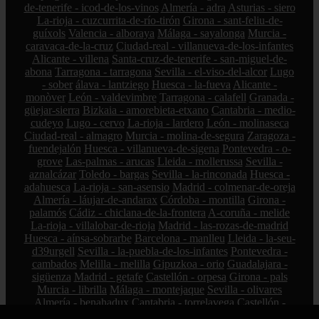
de-tenerife - icod-de-los-vinos
Almería - adra
Asturias - siero
La-rioja - cuzcurrita-de-río-tirón
Girona - sant-feliu-de-
guíxols
Valencia - alboraya
Málaga - sayalonga
Murcia -
caravaca-de-la-cruz
Ciudad-real - villanueva-de-los-infantes
Alicante - villena
Santa-cruz-de-tenerife - san-miguel-de-
abona
Tarragona - tarragona
Sevilla - el-viso-del-alcor
Lugo
- sober
álava - lantziego
Huesca - la-fueva
Alicante -
monòver
León - valdevimbre
Tarragona - calafell
Granada -
güejar-sierra
Bizkaia - amorebieta-etxano
Cantabria - medio-
cudeyo
Lugo - cervo
La-rioja - lardero
León - molinaseca
Ciudad-real - almagro
Murcia - molina-de-segura
Zaragoza -
fuendejalón
Huesca - villanueva-de-sigena
Pontevedra - o-
grove
Las-palmas - arucas
Lleida - mollerussa
Sevilla -
aznalcázar
Toledo - bargas
Sevilla - la-rinconada
Huesca -
adahuesca
La-rioja - san-asensio
Madrid - colmenar-de-oreja
Almería - láujar-de-andarax
Córdoba - montilla
Girona -
palamós
Cádiz - chiclana-de-la-frontera
A-coruña - melide
La-rioja - villalobar-de-rioja
Madrid - las-rozas-de-madrid
Huesca - aínsa-sobrarbe
Barcelona - manlleu
Lleida - la-seu-
d39urgell
Sevilla - la-puebla-de-los-infantes
Pontevedra -
cambados
Melilla - melilla
Gipuzkoa - orio
Guadalajara -
sigüenza
Madrid - getafe
Castellón - orpesa
Girona - pals
Murcia - librilla
Málaga - montejaque
Sevilla - olivares
Almería - benahadux
Cantabria - torrelavega
Castellón -
benlloch
Santa-cruz-de-tenerife - güímar
Málaga - mollina