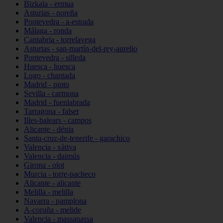
Bizkaia - ermua
Asturias - noreña
Pontevedra - a-estrada
Málaga - ronda
Cantabria - torrelavega
Asturias - san-martín-del-rey-aurelio
Pontevedra - silleda
Huesca - huesca
Lugo - chantada
Madrid - pinto
Sevilla - carmona
Madrid - fuenlabrada
Tarragona - falset
Illes-balears - campos
Alicante - dénia
Santa-cruz-de-tenerife - garachico
Valencia - xàtiva
Valencia - daimús
Girona - olot
Murcia - torre-pacheco
Alicante - alicante
Melilla - melilla
Navarra - pamplona
A-coruña - melide
Valencia - massanassa