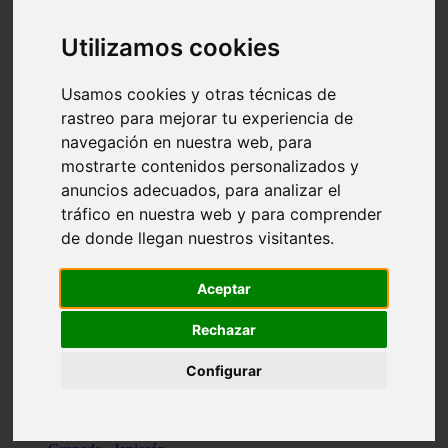
Santa-cruz-de-tenerife - los-llanos-de-aridane
Cantabria - suances
Utilizamos cookies
Sevilla - bormujos
Granada - monachil
Málaga - júzcar
Usamos cookies y otras técnicas de
Huesca - isábena
rastreo para mejorar tu experiencia de
Huesca - alquézar
navegación en nuestra web, para
Huesca - castejón-de-sos
Lleida - alt-àneu
mostrarte contenidos personalizados y
Sevilla - marinaleda
anuncios adecuados, para analizar el
Córdoba - almedinilla
tráfico en nuestra web y para comprender
Navarra - zangoza
Cantabria - arenas-de-iguña
de donde llegan nuestros visitantes.
Barcelona - la-pobla-de-lillet
Murcia - cartagena
Las-palmas - yaiza
Aceptar
Madrid - nuevo-baztán
Sevilla - arahal
Rechazar
Málaga - istán
Valladolid - fuensaldaña
Configurar
Sevilla - salteras
Huesca - biescas
Granada - pampaneira
La-rioja - ezcaray