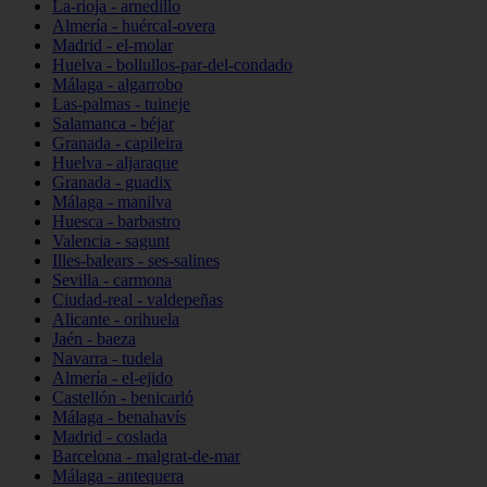
La-rioja - arnedillo
Almería - huércal-overa
Madrid - el-molar
Huelva - bollullos-par-del-condado
Málaga - algarrobo
Las-palmas - tuineje
Salamanca - béjar
Granada - capileira
Huelva - aljaraque
Granada - guadix
Málaga - manilva
Huesca - barbastro
Valencia - sagunt
Illes-balears - ses-salines
Sevilla - carmona
Ciudad-real - valdepeñas
Alicante - orihuela
Jaén - baeza
Navarra - tudela
Almería - el-ejido
Castellón - benicarló
Málaga - benahavís
Madrid - coslada
Barcelona - malgrat-de-mar
Málaga - antequera