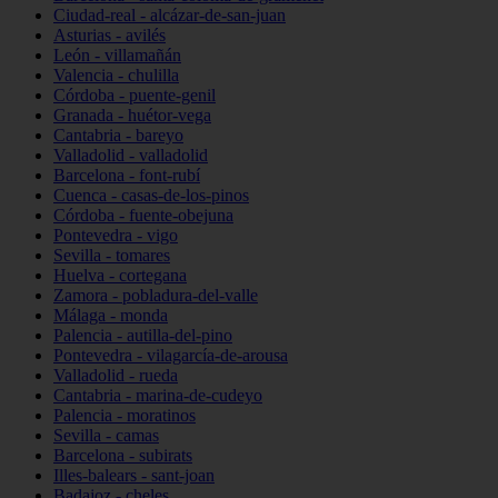
Ciudad-real - alcázar-de-san-juan
Asturias - avilés
León - villamañán
Valencia - chulilla
Córdoba - puente-genil
Granada - huétor-vega
Cantabria - bareyo
Valladolid - valladolid
Barcelona - font-rubí
Cuenca - casas-de-los-pinos
Córdoba - fuente-obejuna
Pontevedra - vigo
Sevilla - tomares
Huelva - cortegana
Zamora - pobladura-del-valle
Málaga - monda
Palencia - autilla-del-pino
Pontevedra - vilagarcía-de-arousa
Valladolid - rueda
Cantabria - marina-de-cudeyo
Palencia - moratinos
Sevilla - camas
Barcelona - subirats
Illes-balears - sant-joan
Badajoz - cheles