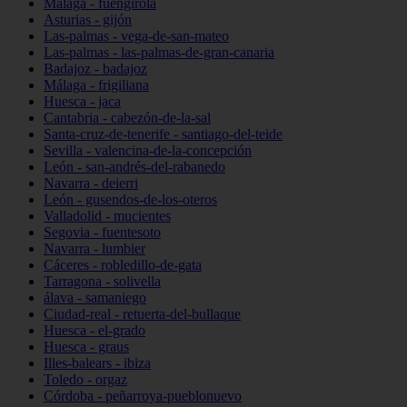
Málaga - fuengirola
Asturias - gijón
Las-palmas - vega-de-san-mateo
Las-palmas - las-palmas-de-gran-canaria
Badajoz - badajoz
Málaga - frigiliana
Huesca - jaca
Cantabria - cabezón-de-la-sal
Santa-cruz-de-tenerife - santiago-del-teide
Sevilla - valencina-de-la-concepción
León - san-andrés-del-rabanedo
Navarra - deierri
León - gusendos-de-los-oteros
Valladolid - mucientes
Segovia - fuentesoto
Navarra - lumbier
Cáceres - robledillo-de-gata
Tarragona - solivella
álava - samaniego
Ciudad-real - retuerta-del-bullaque
Huesca - el-grado
Huesca - graus
Illes-balears - ibiza
Toledo - orgaz
Córdoba - peñarroya-pueblonuevo