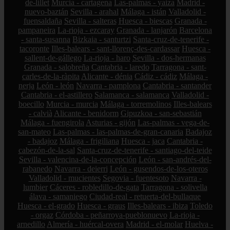
de-lillet
Murcia - cartagena
Las-palmas - yaiza
Madrid -
nuevo-baztán
Sevilla - arahal
Málaga - istán
Valladolid -
fuensaldaña
Sevilla - salteras
Huesca - biescas
Granada -
pampaneira
La-rioja - ezcaray
Granada - lanjarón
Barcelona
- santa-susanna
Bizkaia - santurtzi
Santa-cruz-de-tenerife -
tacoronte
Illes-balears - sant-llorenç-des-cardassar
Huesca -
sallent-de-gállego
La-rioja - haro
Sevilla - dos-hermanas
Granada - salobreña
Cantabria - laredo
Tarragona - sant-
carles-de-la-ràpita
Alicante - dénia
Cádiz - cádiz
Málaga -
nerja
León - león
Navarra - pamplona
Cantabria - santander
Cantabria - el-astillero
Salamanca - salamanca
Valladolid -
boecillo
Murcia - murcia
Málaga - torremolinos
Illes-balears
- calvià
Alicante - benidorm
Gipuzkoa - san-sebastián
Málaga - fuengirola
Asturias - gijón
Las-palmas - vega-de-
san-mateo
Las-palmas - las-palmas-de-gran-canaria
Badajoz
- badajoz
Málaga - frigiliana
Huesca - jaca
Cantabria -
cabezón-de-la-sal
Santa-cruz-de-tenerife - santiago-del-teide
Sevilla - valencina-de-la-concepción
León - san-andrés-del-
rabanedo
Navarra - deierri
León - gusendos-de-los-oteros
Valladolid - mucientes
Segovia - fuentesoto
Navarra -
lumbier
Cáceres - robledillo-de-gata
Tarragona - solivella
álava - samaniego
Ciudad-real - retuerta-del-bullaque
Huesca - el-grado
Huesca - graus
Illes-balears - ibiza
Toledo
- orgaz
Córdoba - peñarroya-pueblonuevo
La-rioja -
arnedillo
Almería - huércal-overa
Madrid - el-molar
Huelva -