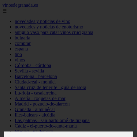
vinosdegranada.es
☰
novedades y noticias de vino
novedades y noticias de enoturismo
antiguo vaso para catar vinos crucigrama
bulgaria
comprar
espana
tipo
vinos
Córdoba - córdoba
Sevilla - sevilla
Barcelona - barcelona
Ciudad-real - montiel
Santa-cruz-de-tenerife - guía-de-isora
La-rioja - casalarreina
Almería - roquetas-de-mar
Madrid - pozuelo-de-alarcón
Granada - almuñécar
Illes-balears - alcúdia
Las-palmas - san-bartolomé-de-tirajana
Cádiz - el-puerto-de-santa-maría
Madrid - valdemoro
Granada - pulianas