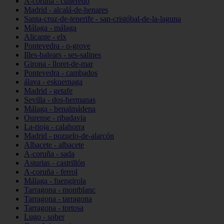
A-coruña - culleredo
Madrid - alcalá-de-henares
Santa-cruz-de-tenerife - san-cristóbal-de-la-laguna
Málaga - málaga
Alicante - elx
Pontevedra - o-grove
Illes-balears - ses-salines
Girona - lloret-de-mar
Pontevedra - cambados
álava - eskuernaga
Madrid - getafe
Sevilla - dos-hermanas
Málaga - benalmádena
Ourense - ribadavia
La-rioja - calahorra
Madrid - pozuelo-de-alarcón
Albacete - albacete
A-coruña - sada
Asturias - castrillón
A-coruña - ferrol
Málaga - fuengirola
Tarragona - montblanc
Tarragona - tarragona
Tarragona - tortosa
Lugo - sober