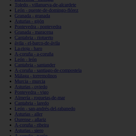
Toledo - villanueva-de-alcardete
León - puente-de-domingo-flórez
Granada - granada
Asturias - gijón
Pontevedra - pontevedra
Granada - maracena
Cantabria - riotuerto
ávila - el-barco-de-ávila
La-rioja - haro
A-coruña - a-coruña
León - león
Cantabria - santander
A-coruña - santiago-de-compostela
Málaga - torremolinos
Murcia - murcia
Asturias - oviedo
Pontevedra - vigo
Almería - roquetas-de-mar
Cantabria - laredo
León - san-andrés-del-rabanedo
Asturias - aller
Ourense - allariz
A-coruña - ribeira
Asturias - siero
A-coruña - narón