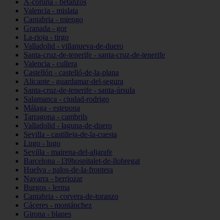
A-coruña - betanzos
Valencia - mislata
Cantabria - miengo
Granada - gor
La-rioja - tirgo
Valladolid - villanueva-de-duero
Santa-cruz-de-tenerife - santa-cruz-de-tenerife
Valencia - cullera
Castellón - castelló-de-la-plana
Alicante - guardamar-del-segura
Santa-cruz-de-tenerife - santa-úrsula
Salamanca - ciudad-rodrigo
Málaga - estepona
Tarragona - cambrils
Valladolid - laguna-de-duero
Sevilla - castilleja-de-la-cuesta
Lugo - lugo
Sevilla - mairena-del-aljarafe
Barcelona - l39hospitalet-de-llobregat
Huelva - palos-de-la-frontera
Navarra - berriozar
Burgos - lerma
Cantabria - corvera-de-toranzo
Cáceres - montánchez
Girona - blanes