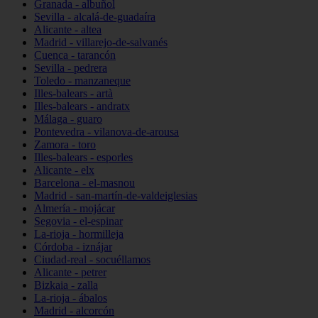
Granada - albuñol
Sevilla - alcalá-de-guadaíra
Alicante - altea
Madrid - villarejo-de-salvanés
Cuenca - tarancón
Sevilla - pedrera
Toledo - manzaneque
Illes-balears - artà
Illes-balears - andratx
Málaga - guaro
Pontevedra - vilanova-de-arousa
Zamora - toro
Illes-balears - esporles
Alicante - elx
Barcelona - el-masnou
Madrid - san-martín-de-valdeiglesias
Almería - mojácar
Segovia - el-espinar
La-rioja - hormilleja
Córdoba - iznájar
Ciudad-real - socuéllamos
Alicante - petrer
Bizkaia - zalla
La-rioja - ábalos
Madrid - alcorcón