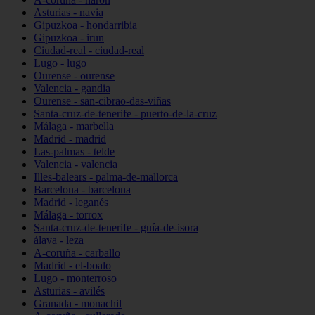
Asturias - navia
Gipuzkoa - hondarribia
Gipuzkoa - irun
Ciudad-real - ciudad-real
Lugo - lugo
Ourense - ourense
Valencia - gandia
Ourense - san-cibrao-das-viñas
Santa-cruz-de-tenerife - puerto-de-la-cruz
Málaga - marbella
Madrid - madrid
Las-palmas - telde
Valencia - valencia
Illes-balears - palma-de-mallorca
Barcelona - barcelona
Madrid - leganés
Málaga - torrox
Santa-cruz-de-tenerife - guía-de-isora
álava - leza
A-coruña - carballo
Madrid - el-boalo
Lugo - monterroso
Asturias - avilés
Granada - monachil