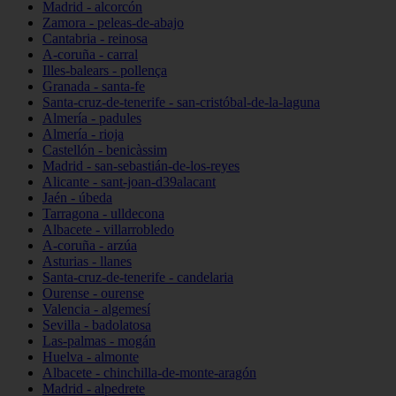
Madrid - alcorcón
Zamora - peleas-de-abajo
Cantabria - reinosa
A-coruña - carral
Illes-balears - pollença
Granada - santa-fe
Santa-cruz-de-tenerife - san-cristóbal-de-la-laguna
Almería - padules
Almería - rioja
Castellón - benicàssim
Madrid - san-sebastián-de-los-reyes
Alicante - sant-joan-d39alacant
Jaén - úbeda
Tarragona - ulldecona
Albacete - villarrobledo
A-coruña - arzúa
Asturias - llanes
Santa-cruz-de-tenerife - candelaria
Ourense - ourense
Valencia - algemesí
Sevilla - badolatosa
Las-palmas - mogán
Huelva - almonte
Albacete - chinchilla-de-monte-aragón
Madrid - alpedrete