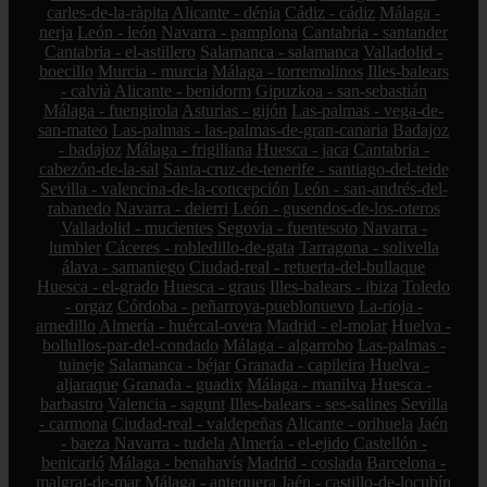
carles-de-la-ràpita
Alicante - dénia
Cádiz - cádiz
Málaga -
nerja
León - león
Navarra - pamplona
Cantabria - santander
Cantabria - el-astillero
Salamanca - salamanca
Valladolid -
boecillo
Murcia - murcia
Málaga - torremolinos
Illes-balears
- calvià
Alicante - benidorm
Gipuzkoa - san-sebastián
Málaga - fuengirola
Asturias - gijón
Las-palmas - vega-de-
san-mateo
Las-palmas - las-palmas-de-gran-canaria
Badajoz
- badajoz
Málaga - frigiliana
Huesca - jaca
Cantabria -
cabezón-de-la-sal
Santa-cruz-de-tenerife - santiago-del-teide
Sevilla - valencina-de-la-concepción
León - san-andrés-del-
rabanedo
Navarra - deierri
León - gusendos-de-los-oteros
Valladolid - mucientes
Segovia - fuentesoto
Navarra -
lumbier
Cáceres - robledillo-de-gata
Tarragona - solivella
álava - samaniego
Ciudad-real - retuerta-del-bullaque
Huesca - el-grado
Huesca - graus
Illes-balears - ibiza
Toledo
- orgaz
Córdoba - peñarroya-pueblonuevo
La-rioja -
arnedillo
Almería - huércal-overa
Madrid - el-molar
Huelva -
bollullos-par-del-condado
Málaga - algarrobo
Las-palmas -
tuineje
Salamanca - béjar
Granada - capileira
Huelva -
aljaraque
Granada - guadix
Málaga - manilva
Huesca -
barbastro
Valencia - sagunt
Illes-balears - ses-salines
Sevilla
- carmona
Ciudad-real - valdepeñas
Alicante - orihuela
Jaén
- baeza
Navarra - tudela
Almería - el-ejido
Castellón -
benicarló
Málaga - benahavís
Madrid - coslada
Barcelona -
malgrat-de-mar
Málaga - antequera
Jaén - castillo-de-locubín