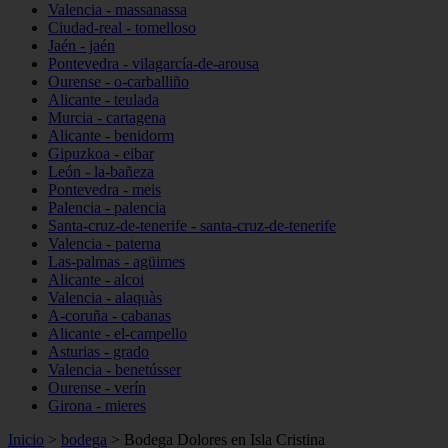
Valencia - massanassa
Ciudad-real - tomelloso
Jaén - jaén
Pontevedra - vilagarcía-de-arousa
Ourense - o-carballiño
Alicante - teulada
Murcia - cartagena
Alicante - benidorm
Gipuzkoa - eibar
León - la-bañeza
Pontevedra - meis
Palencia - palencia
Santa-cruz-de-tenerife - santa-cruz-de-tenerife
Valencia - paterna
Las-palmas - agüimes
Alicante - alcoi
Valencia - alaquàs
A-coruña - cabanas
Alicante - el-campello
Asturias - grado
Valencia - benetússer
Ourense - verín
Girona - mieres
Inicio
>
bodega
>
Bodega Dolores en Isla Cristina