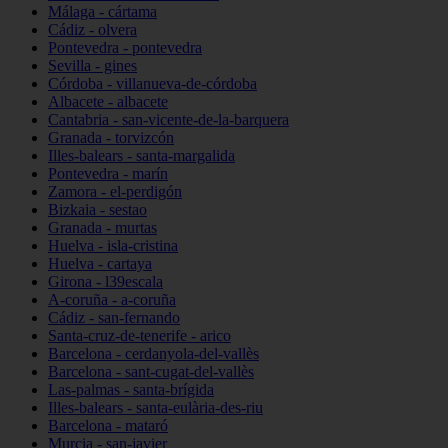
Málaga - cártama
Cádiz - olvera
Pontevedra - pontevedra
Sevilla - gines
Córdoba - villanueva-de-córdoba
Albacete - albacete
Cantabria - san-vicente-de-la-barquera
Granada - torvizcón
Illes-balears - santa-margalida
Pontevedra - marín
Zamora - el-perdigón
Bizkaia - sestao
Granada - murtas
Huelva - isla-cristina
Huelva - cartaya
Girona - l39escala
A-coruña - a-coruña
Cádiz - san-fernando
Santa-cruz-de-tenerife - arico
Barcelona - cerdanyola-del-vallès
Barcelona - sant-cugat-del-vallès
Las-palmas - santa-brígida
Illes-balears - santa-eulària-des-riu
Barcelona - mataró
Murcia - san-javier