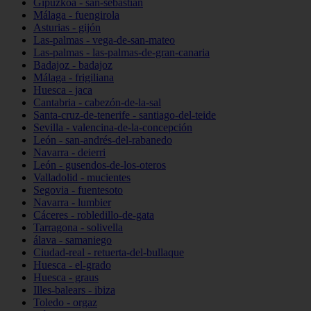
Gipuzkoa - san-sebastián
Málaga - fuengirola
Asturias - gijón
Las-palmas - vega-de-san-mateo
Las-palmas - las-palmas-de-gran-canaria
Badajoz - badajoz
Málaga - frigiliana
Huesca - jaca
Cantabria - cabezón-de-la-sal
Santa-cruz-de-tenerife - santiago-del-teide
Sevilla - valencina-de-la-concepción
León - san-andrés-del-rabanedo
Navarra - deierri
León - gusendos-de-los-oteros
Valladolid - mucientes
Segovia - fuentesoto
Navarra - lumbier
Cáceres - robledillo-de-gata
Tarragona - solivella
álava - samaniego
Ciudad-real - retuerta-del-bullaque
Huesca - el-grado
Huesca - graus
Illes-balears - ibiza
Toledo - orgaz