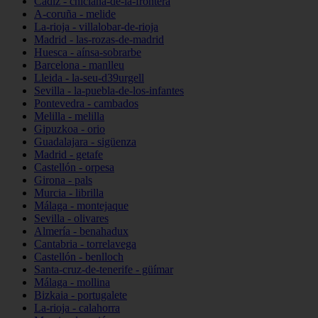
Cádiz - chiclana-de-la-frontera
A-coruña - melide
La-rioja - villalobar-de-rioja
Madrid - las-rozas-de-madrid
Huesca - aínsa-sobrarbe
Barcelona - manlleu
Lleida - la-seu-d39urgell
Sevilla - la-puebla-de-los-infantes
Pontevedra - cambados
Melilla - melilla
Gipuzkoa - orio
Guadalajara - sigüenza
Madrid - getafe
Castellón - orpesa
Girona - pals
Murcia - librilla
Málaga - montejaque
Sevilla - olivares
Almería - benahadux
Cantabria - torrelavega
Castellón - benlloch
Santa-cruz-de-tenerife - güímar
Málaga - mollina
Bizkaia - portugalete
La-rioja - calahorra