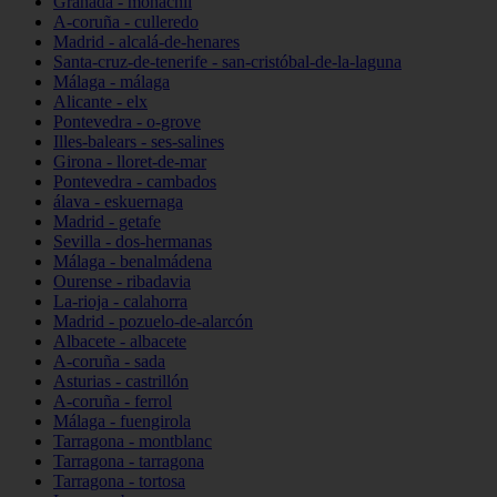
Granada - monachil
A-coruña - culleredo
Madrid - alcalá-de-henares
Santa-cruz-de-tenerife - san-cristóbal-de-la-laguna
Málaga - málaga
Alicante - elx
Pontevedra - o-grove
Illes-balears - ses-salines
Girona - lloret-de-mar
Pontevedra - cambados
álava - eskuernaga
Madrid - getafe
Sevilla - dos-hermanas
Málaga - benalmádena
Ourense - ribadavia
La-rioja - calahorra
Madrid - pozuelo-de-alarcón
Albacete - albacete
A-coruña - sada
Asturias - castrillón
A-coruña - ferrol
Málaga - fuengirola
Tarragona - montblanc
Tarragona - tarragona
Tarragona - tortosa