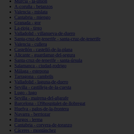
Murcia - la-unión
A-coruña - betanzos
Valencia - mislata
Cantabria - miengo
Granada - gor
La-rioja - tirgo
Valladolid - villanueva-de-duero
Santa-cruz-de-tenerife - santa-cruz-de-tenerife
Valencia - cullera
Castellón - castelló-de-la-plana
Alicante - guardamar-del-segura
Santa-cruz-de-tenerife - santa-úrsula
Salamanca - ciudad-rodrigo
Málaga - estepona
Tarragona - cambrils
Valladolid - laguna-de-duero
Sevilla - castilleja-de-la-cuesta
Lugo - lugo
Sevilla - mairena-del-aljarafe
Barcelona - l39hospitalet-de-llobregat
Huelva - palos-de-la-frontera
Navarra - berriozar
Burgos - lerma
Cantabria - corvera-de-toranzo
Cáceres - montánchez