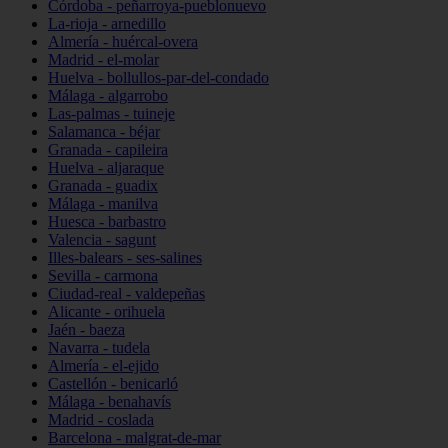
Córdoba - peñarroya-pueblonuevo
La-rioja - arnedillo
Almería - huércal-overa
Madrid - el-molar
Huelva - bollullos-par-del-condado
Málaga - algarrobo
Las-palmas - tuineje
Salamanca - béjar
Granada - capileira
Huelva - aljaraque
Granada - guadix
Málaga - manilva
Huesca - barbastro
Valencia - sagunt
Illes-balears - ses-salines
Sevilla - carmona
Ciudad-real - valdepeñas
Alicante - orihuela
Jaén - baeza
Navarra - tudela
Almería - el-ejido
Castellón - benicarló
Málaga - benahavís
Madrid - coslada
Barcelona - malgrat-de-mar