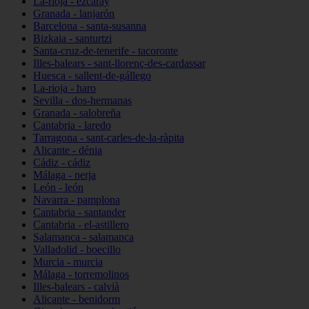
La-rioja - ezcaray
Granada - lanjarón
Barcelona - santa-susanna
Bizkaia - santurtzi
Santa-cruz-de-tenerife - tacoronte
Illes-balears - sant-llorenç-des-cardassar
Huesca - sallent-de-gállego
La-rioja - haro
Sevilla - dos-hermanas
Granada - salobreña
Cantabria - laredo
Tarragona - sant-carles-de-la-ràpita
Alicante - dénia
Cádiz - cádiz
Málaga - nerja
León - león
Navarra - pamplona
Cantabria - santander
Cantabria - el-astillero
Salamanca - salamanca
Valladolid - boecillo
Murcia - murcia
Málaga - torremolinos
Illes-balears - calvià
Alicante - benidorm