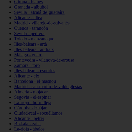
Girona - blanes
Granada - albuñol
Sevilla - alcalá-de-guadaíra
Alicante - altea
Madrid - villarejo-de-salvanés
Cuenca - tarancón
Sevilla - pedrera
Toledo - manzaneque
Illes-balears - artà
Illes-balears - andratx
Málaga - guaro
Pontevedra - vilanova-de-arousa
Zamora - toro
Illes-balears - esporles
Alicante - elx
Barcelona - el-masnou
Madrid - san-martín-de-valdeiglesias
Almería - mojácar
Segovia - el-espinar
La-rioja - hormilleja
Córdoba - iznájar
Ciudad-real - socuéllamos
Alicante - petrer
Bizkaia - zalla
La-rioja - ábalos