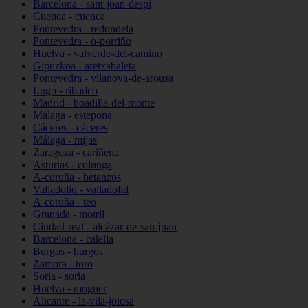
Barcelona - sant-joan-despí
Cuenca - cuenca
Pontevedra - redondela
Pontevedra - o-porriño
Huelva - valverde-del-camino
Gipuzkoa - aretxabaleta
Pontevedra - vilanova-de-arousa
Lugo - ribadeo
Madrid - boadilla-del-monte
Málaga - estepona
Cáceres - cáceres
Málaga - mijas
Zaragoza - cariñena
Asturias - colunga
A-coruña - betanzos
Valladolid - valladolid
A-coruña - teo
Granada - motril
Ciudad-real - alcázar-de-san-juan
Barcelona - calella
Burgos - burgos
Zamora - toro
Soria - soria
Huelva - moguer
Alicante - la-vila-joiosa