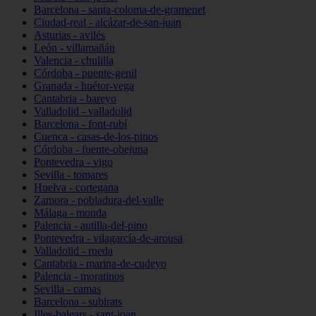
Barcelona - santa-coloma-de-gramenet
Ciudad-real - alcázar-de-san-juan
Asturias - avilés
León - villamañán
Valencia - chulilla
Córdoba - puente-genil
Granada - huétor-vega
Cantabria - bareyo
Valladolid - valladolid
Barcelona - font-rubí
Cuenca - casas-de-los-pinos
Córdoba - fuente-obejuna
Pontevedra - vigo
Sevilla - tomares
Huelva - cortegana
Zamora - pobladura-del-valle
Málaga - monda
Palencia - autilla-del-pino
Pontevedra - vilagarcía-de-arousa
Valladolid - rueda
Cantabria - marina-de-cudeyo
Palencia - moratinos
Sevilla - camas
Barcelona - subirats
Illes-balears - sant-joan