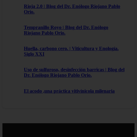
Rioja 2.0 | Blog del Dr. Enólogo Riojano Pablo
Orio.
Tempranillo Royo | Blog del Dr. Enólogo
Riojano Pablo Orio.
Huella, carbono cero. | Viticultura y Enología.
Siglo XXI
Uso de sulfuroso, desinfección barricas | Blog del
Dr. Enólogo Riojano Pablo Orio.
El acodo ,una práctica vitivínicola milenaria