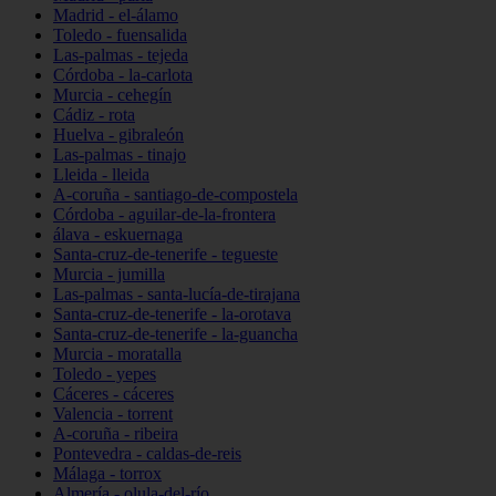
Madrid - el-álamo
Toledo - fuensalida
Las-palmas - tejeda
Córdoba - la-carlota
Murcia - cehegín
Cádiz - rota
Huelva - gibraleón
Las-palmas - tinajo
Lleida - lleida
A-coruña - santiago-de-compostela
Córdoba - aguilar-de-la-frontera
álava - eskuernaga
Santa-cruz-de-tenerife - tegueste
Murcia - jumilla
Las-palmas - santa-lucía-de-tirajana
Santa-cruz-de-tenerife - la-orotava
Santa-cruz-de-tenerife - la-guancha
Murcia - moratalla
Toledo - yepes
Cáceres - cáceres
Valencia - torrent
A-coruña - ribeira
Pontevedra - caldas-de-reis
Málaga - torrox
Almería - olula-del-río