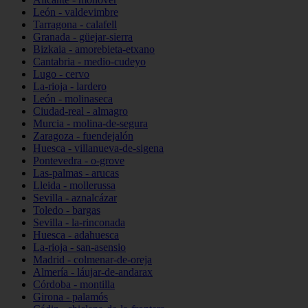
León - valdevimbre
Tarragona - calafell
Granada - güejar-sierra
Bizkaia - amorebieta-etxano
Cantabria - medio-cudeyo
Lugo - cervo
La-rioja - lardero
León - molinaseca
Ciudad-real - almagro
Murcia - molina-de-segura
Zaragoza - fuendejalón
Huesca - villanueva-de-sigena
Pontevedra - o-grove
Las-palmas - arucas
Lleida - mollerussa
Sevilla - aznalcázar
Toledo - bargas
Sevilla - la-rinconada
Huesca - adahuesca
La-rioja - san-asensio
Madrid - colmenar-de-oreja
Almería - láujar-de-andarax
Córdoba - montilla
Girona - palamós