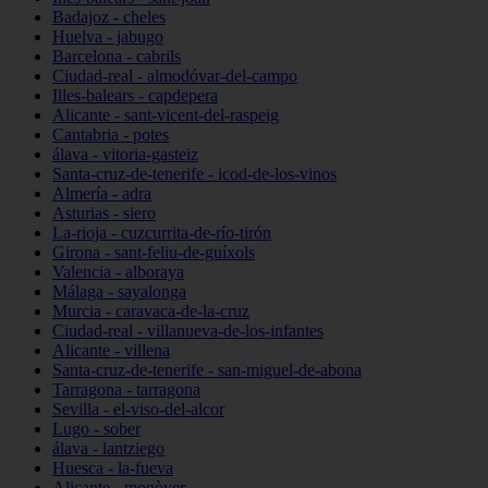
Badajoz - cheles
Huelva - jabugo
Barcelona - cabrils
Ciudad-real - almodóvar-del-campo
Illes-balears - capdepera
Alicante - sant-vicent-del-raspeig
Cantabria - potes
álava - vitoria-gasteiz
Santa-cruz-de-tenerife - icod-de-los-vinos
Almería - adra
Asturias - siero
La-rioja - cuzcurrita-de-río-tirón
Girona - sant-feliu-de-guíxols
Valencia - alboraya
Málaga - sayalonga
Murcia - caravaca-de-la-cruz
Ciudad-real - villanueva-de-los-infantes
Alicante - villena
Santa-cruz-de-tenerife - san-miguel-de-abona
Tarragona - tarragona
Sevilla - el-viso-del-alcor
Lugo - sober
álava - lantziego
Huesca - la-fueva
Alicante - monòver