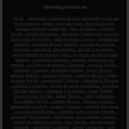
vinosdegranada.es
Inicio
novedades y noticias de vino
novedades y noticias
de enoturismo
antiguo vaso para catar vinos crucigrama
bulgaria
comprar
espana
tipo
vinos
Córdoba - córdoba
Sevilla - sevilla
Barcelona - barcelona
Ciudad-real - montiel
Santa-cruz-de-tenerife - guía-de-isora
La-rioja - casalarreina
Almería - roquetas-de-mar
Madrid - pozuelo-de-alarcón
Granada - almuñécar
Illes-balears - alcúdia
Las-palmas -
san-bartolomé-de-tirajana
Cádiz - el-puerto-de-santa-maría
Madrid - valdemoro
Granada - pulianas
Santa-cruz-de-
tenerife - los-llanos-de-aridane
Cantabria - suances
Sevilla -
bormujos
Granada - monachil
Málaga - júzcar
Huesca -
isábena
Huesca - alquézar
Huesca - castejón-de-sos
Lleida -
alt-àneu
Sevilla - marinaleda
Córdoba - almedinilla
Navarra
- zangoza
Cantabria - arenas-de-iguña
Barcelona - la-pobla-
de-lillet
Murcia - cartagena
Las-palmas - yaiza
Madrid -
nuevo-baztán
Sevilla - arahal
Málaga - istán
Valladolid -
fuensaldaña
Sevilla - salteras
Huesca - biescas
Granada -
pampaneira
La-rioja - ezcaray
Granada - lanjarón
Barcelona
- santa-susanna
Bizkaia - santurtzi
Santa-cruz-de-tenerife -
tacoronte
Illes-balears - sant-llorenç-des-cardassar
Huesca -
sallent-de-gállego
La-rioja - haro
Sevilla - dos-hermanas
Granada - salobreña
Cantabria - laredo
Tarragona - sant-