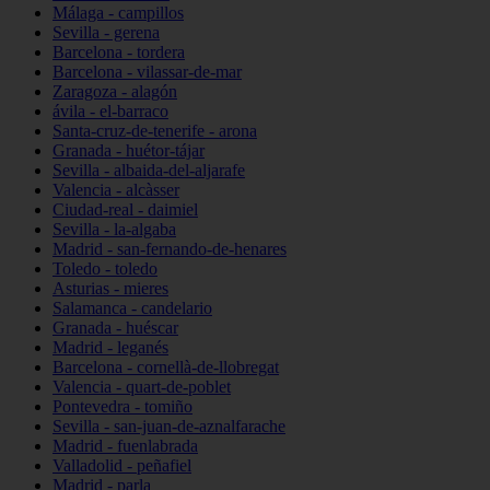
Málaga - campillos
Sevilla - gerena
Barcelona - tordera
Barcelona - vilassar-de-mar
Zaragoza - alagón
ávila - el-barraco
Santa-cruz-de-tenerife - arona
Granada - huétor-tájar
Sevilla - albaida-del-aljarafe
Valencia - alcàsser
Ciudad-real - daimiel
Sevilla - la-algaba
Madrid - san-fernando-de-henares
Toledo - toledo
Asturias - mieres
Salamanca - candelario
Granada - huéscar
Madrid - leganés
Barcelona - cornellà-de-llobregat
Valencia - quart-de-poblet
Pontevedra - tomiño
Sevilla - san-juan-de-aznalfarache
Madrid - fuenlabrada
Valladolid - peñafiel
Madrid - parla