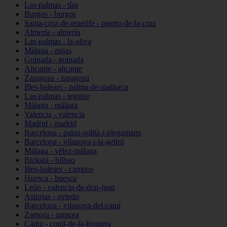
Las-palmas - tías
Burgos - burgos
Santa-cruz-de-tenerife - puerto-de-la-cruz
Almería - almería
Las-palmas - la-oliva
Málaga - mijas
Granada - granada
Alicante - alicante
Zaragoza - zaragoza
Illes-balears - palma-de-mallorca
Las-palmas - teguise
Málaga - málaga
Valencia - valencia
Madrid - madrid
Barcelona - palau-solità-i-plegamans
Barcelona - vilanova-i-la-geltrú
Málaga - vélez-málaga
Bizkaia - bilbao
Illes-balears - campos
Huesca - huesca
León - valencia-de-don-juan
Asturias - oviedo
Barcelona - vilanova-del-camí
Zamora - zamora
Cádiz - conil-de-la-frontera