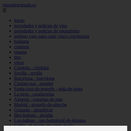
vinosdegranada.es
☰
Inicio
novedades y noticias de vino
novedades y noticias de enoturismo
antiguo vaso para catar vinos crucigrama
bulgaria
comprar
espana
tipo
vinos
Córdoba - córdoba
Sevilla - sevilla
Barcelona - barcelona
Ciudad-real - montiel
Santa-cruz-de-tenerife - guía-de-isora
La-rioja - casalarreina
Almería - roquetas-de-mar
Madrid - pozuelo-de-alarcón
Granada - almuñécar
Illes-balears - alcúdia
Las-palmas - san-bartolomé-de-tirajana
Cádiz - el-puerto-de-santa-maría
Madrid - valdemoro