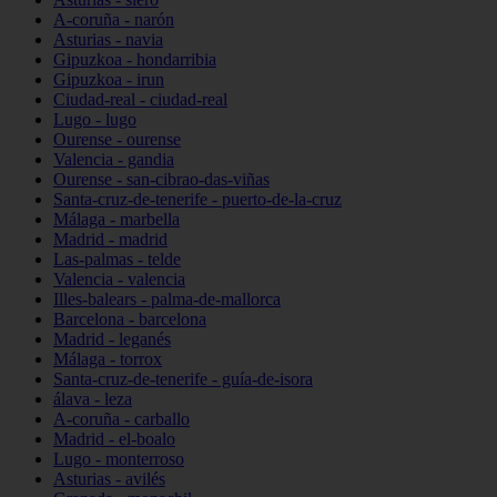
A-coruña - narón
Asturias - navia
Gipuzkoa - hondarribia
Gipuzkoa - irun
Ciudad-real - ciudad-real
Lugo - lugo
Ourense - ourense
Valencia - gandia
Ourense - san-cibrao-das-viñas
Santa-cruz-de-tenerife - puerto-de-la-cruz
Málaga - marbella
Madrid - madrid
Las-palmas - telde
Valencia - valencia
Illes-balears - palma-de-mallorca
Barcelona - barcelona
Madrid - leganés
Málaga - torrox
Santa-cruz-de-tenerife - guía-de-isora
álava - leza
A-coruña - carballo
Madrid - el-boalo
Lugo - monterroso
Asturias - avilés