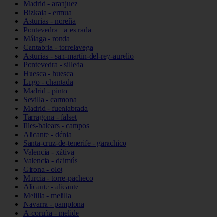
Madrid - aranjuez
Bizkaia - ermua
Asturias - noreña
Pontevedra - a-estrada
Málaga - ronda
Cantabria - torrelavega
Asturias - san-martín-del-rey-aurelio
Pontevedra - silleda
Huesca - huesca
Lugo - chantada
Madrid - pinto
Sevilla - carmona
Madrid - fuenlabrada
Tarragona - falset
Illes-balears - campos
Alicante - dénia
Santa-cruz-de-tenerife - garachico
Valencia - xàtiva
Valencia - daimús
Girona - olot
Murcia - torre-pacheco
Alicante - alicante
Melilla - melilla
Navarra - pamplona
A-coruña - melide