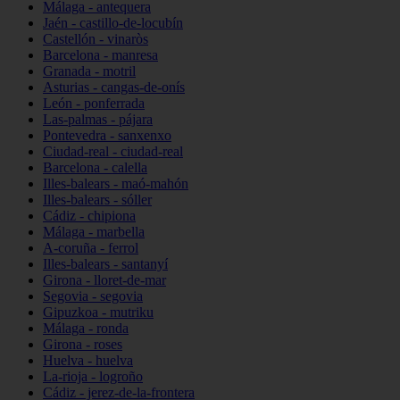
Málaga - antequera
Jaén - castillo-de-locubín
Castellón - vinaròs
Barcelona - manresa
Granada - motril
Asturias - cangas-de-onís
León - ponferrada
Las-palmas - pájara
Pontevedra - sanxenxo
Ciudad-real - ciudad-real
Barcelona - calella
Illes-balears - maó-mahón
Illes-balears - sóller
Cádiz - chipiona
Málaga - marbella
A-coruña - ferrol
Illes-balears - santanyí
Girona - lloret-de-mar
Segovia - segovia
Gipuzkoa - mutriku
Málaga - ronda
Girona - roses
Huelva - huelva
La-rioja - logroño
Cádiz - jerez-de-la-frontera