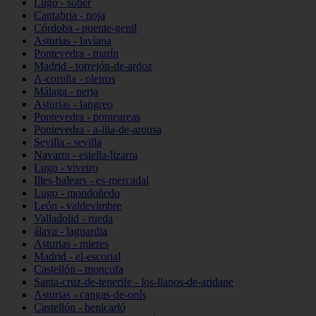
Lugo - sober
Cantabria - noja
Córdoba - puente-genil
Asturias - laviana
Pontevedra - marín
Madrid - torrejón-de-ardoz
A-coruña - oleiros
Málaga - nerja
Asturias - langreo
Pontevedra - ponteareas
Pontevedra - a-illa-de-arousa
Sevilla - sevilla
Navarra - estella-lizarra
Lugo - viveiro
Illes-balears - es-mercadal
Lugo - mondoñedo
León - valdevimbre
Valladolid - rueda
álava - laguardia
Asturias - mieres
Madrid - el-escorial
Castellón - moncofa
Santa-cruz-de-tenerife - los-llanos-de-aridane
Asturias - cangas-de-onís
Castellón - benicarló