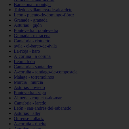
Barcelona - montgat
Toledo - villanueva-de-alcardete
León - puente-de-domingo-flórez
Granada - granada
Asturias - gijón
Pontevedra - pontevedra
Granada - maracena
Cantabria - riotuerto
ávila - el-barco-de-ávila
La-rioja - haro
A-coruña - a-coruña
León - león
Cantabria - santander
A-coruña - santiago-de-compostela
Málaga - torremolinos
Murcia - murcia
Asturias - oviedo
Pontevedra - vigo
Almería - roquetas-de-mar
Cantabria - laredo
León - san-andrés-del-rabanedo
Asturias - aller
Ourense - allariz
A-coruña - ribeira
Asturias - siero