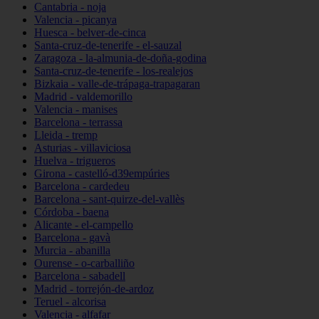
Cantabria - noja
Valencia - picanya
Huesca - belver-de-cinca
Santa-cruz-de-tenerife - el-sauzal
Zaragoza - la-almunia-de-doña-godina
Santa-cruz-de-tenerife - los-realejos
Bizkaia - valle-de-trápaga-trapagaran
Madrid - valdemorillo
Valencia - manises
Barcelona - terrassa
Lleida - tremp
Asturias - villaviciosa
Huelva - trigueros
Girona - castelló-d39empúries
Barcelona - cardedeu
Barcelona - sant-quirze-del-vallès
Córdoba - baena
Alicante - el-campello
Barcelona - gavà
Murcia - abanilla
Ourense - o-carballiño
Barcelona - sabadell
Madrid - torrejón-de-ardoz
Teruel - alcorisa
Valencia - alfafar