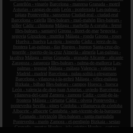
Castellón - vinaròs
Barcelona - manresa
Granada - motril
Asturias - cangas-de-onís
León - ponferrada
Las-palmas -
pájara
Pontevedra - sanxenxo
Ciudad-real - ciudad-real
Barcelona - calella
Illes-balears - maó-mahón
Illes-balears -
sóller
Cádiz - chipiona
Málaga - marbella
A-coruña - ferrol
Illes-balears - santanyí
Girona - lloret-de-mar
Segovia -
segovia
Gipuzkoa - mutriku
Málaga - ronda
Girona - roses
Huelva - huelva
La-rioja - logroño
Cádiz - jerez-de-la-
frontera
Las-palmas - tías
Burgos - burgos
Santa-cruz-de-
tenerife - puerto-de-la-cruz
Almería - almería
Las-palmas -
la-oliva
Málaga - mijas
Granada - granada
Alicante - alicante
Zaragoza - zaragoza
Illes-balears - palma-de-mallorca
Las-
palmas - teguise
Málaga - málaga
Valencia - valencia
Madrid - madrid
Barcelona - palau-solità-i-plegamans
Barcelona - vilanova-i-la-geltrú
Málaga - vélez-málaga
Bizkaia - bilbao
Illes-balears - campos
Huesca - huesca
León - valencia-de-don-juan
Asturias - oviedo
Barcelona -
vilanova-del-camí
Zamora - zamora
Cádiz - conil-de-la-
frontera
Málaga - cártama
Cádiz - olvera
Pontevedra -
pontevedra
Sevilla - gines
Córdoba - villanueva-de-córdoba
Albacete - albacete
Cantabria - san-vicente-de-la-barquera
Granada - torvizcón
Illes-balears - santa-margalida
Pontevedra - marín
Zamora - el-perdigón
Bizkaia - sestao
Granada - murtas
Huelva - isla-cristina
Huelva - cartaya
Girona - l39escala
A-coruña - a-coruña
Cádiz - san-fernando