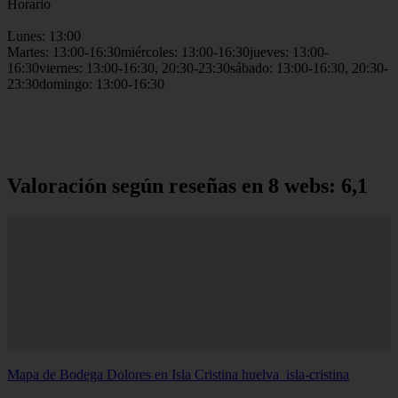
Horario
Lunes: 13:00
Martes: 13:00-16:30miércoles: 13:00-16:30jueves: 13:00-
16:30viernes: 13:00-16:30, 20:30-23:30sábado: 13:00-16:30, 20:30-
23:30domingo: 13:00-16:30
Valoración según reseñas en 8 webs: 6,1
Mapa de Bodega Dolores en Isla Cristina
huelva_isla-cristina