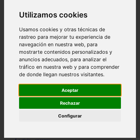
Granada - pulianas
Santa-cruz-de-tenerife - los-llanos-de-aridane
Utilizamos cookies
Cantabria - suances
Sevilla - bormujos
Granada - monachil
Usamos cookies y otras técnicas de
Málaga - júzcar
rastreo para mejorar tu experiencia de
Huesca - isábena
navegación en nuestra web, para
Huesca - alquézar
Huesca - castejón-de-sos
mostrarte contenidos personalizados y
Lleida - alt-àneu
anuncios adecuados, para analizar el
Sevilla - marinaleda
tráfico en nuestra web y para comprender
Córdoba - almedinilla
Navarra - zangoza
de donde llegan nuestros visitantes.
Cantabria - arenas-de-iguña
Barcelona - la-pobla-de-lillet
Murcia - cartagena
Aceptar
Las-palmas - yaiza
Madrid - nuevo-baztán
Rechazar
Sevilla - arahal
Málaga - istán
Configurar
Valladolid - fuensaldaña
Sevilla - salteras
Huesca - biescas
Granada - pampaneira