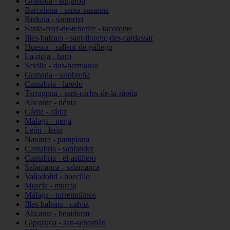
Granada - lanjarón
Barcelona - santa-susanna
Bizkaia - santurtzi
Santa-cruz-de-tenerife - tacoronte
Illes-balears - sant-llorenç-des-cardassar
Huesca - sallent-de-gállego
La-rioja - haro
Sevilla - dos-hermanas
Granada - salobreña
Cantabria - laredo
Tarragona - sant-carles-de-la-ràpita
Alicante - dénia
Cádiz - cádiz
Málaga - nerja
León - león
Navarra - pamplona
Cantabria - santander
Cantabria - el-astillero
Salamanca - salamanca
Valladolid - boecillo
Murcia - murcia
Málaga - torremolinos
Illes-balears - calvià
Alicante - benidorm
Gipuzkoa - san-sebastián