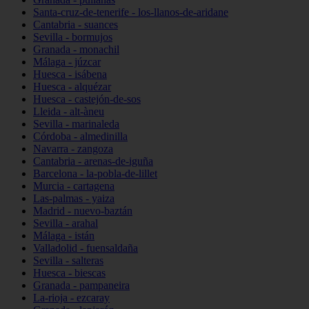
Santa-cruz-de-tenerife - los-llanos-de-aridane
Cantabria - suances
Sevilla - bormujos
Granada - monachil
Málaga - júzcar
Huesca - isábena
Huesca - alquézar
Huesca - castejón-de-sos
Lleida - alt-àneu
Sevilla - marinaleda
Córdoba - almedinilla
Navarra - zangoza
Cantabria - arenas-de-iguña
Barcelona - la-pobla-de-lillet
Murcia - cartagena
Las-palmas - yaiza
Madrid - nuevo-baztán
Sevilla - arahal
Málaga - istán
Valladolid - fuensaldaña
Sevilla - salteras
Huesca - biescas
Granada - pampaneira
La-rioja - ezcaray