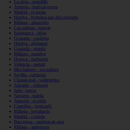
La-rioja - arnedillo
Almería - huércal-overa
Madrid - el-molar
Huelva - bollullos-par-del-condado
Málaga - algarrobo
Las-palmas - tuineje
Salamanca - béjar
Granada - capileira
Huelva - aljaraque
Granada - guadix
Málaga - manilva
Huesca - barbastro
Valencia - sagunt
Illes-balears - ses-salines
Sevilla - carmona
Ciudad-real - valdepeñas
Alicante - orihuela
Jaén - baeza
Navarra - tudela
Almería - el-ejido
Castellón - benicarló
Málaga - benahavís
Madrid - coslada
Barcelona - malgrat-de-mar
Málaga - antequera