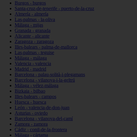
Burgos - burgos
Santa-cruz-de-tenerife - puerto-de-la-cruz
Almería - almería
Las-palmas - la-oliva
Málaga - mijas
Granada - granada
Alicante - alicante
Zaragoza - zaragoza
Illes-balears - palma-de-mallorca
Las-palmas - teguise
Málaga - málaga
Valencia - valencia
Madrid - madrid
Barcelona - palau-solità-i-plegamans
Barcelona - vilanova-i-la-geltrú
Málaga - vélez-málaga
Bizkaia - bilbao
Illes-balears - campos
Huesca - huesca
León - valencia-de-don-juan
Asturias - oviedo
Barcelona - vilanova-del-camí
Zamora - zamora
Cádiz - conil-de-la-frontera
Málaga - cártama