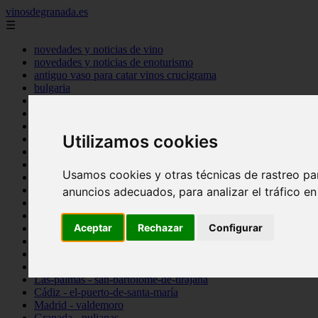
vinosdegranada.es
☰
novedades y noticias de vino
novedades y noticias de enoturismo
antiguo vaso para catar vinos crucigrama
bulgaria
comprar
espana
tipo
Utilizamos cookies
vinos
Córdoba - córdoba
Sevilla - sevilla
Usamos cookies y otras técnicas de rastreo pa
Barcelona - barcelona
Ciudad-real - montiel
anuncios adecuados, para analizar el tráfico e
Santa-cruz-de-tenerife - guía-de-isora
La-rioja - casalarreina
Aceptar
Rechazar
Configurar
Almería - roquetas-de-mar
Madrid - pozuelo-de-alarcón
Granada - almuñécar
Illes-balears - alcúdia
Las-palmas - san-bartolomé-de-tirajana
Cádiz - el-puerto-de-santa-maría
Madrid - valdemoro
Granada - pulianas