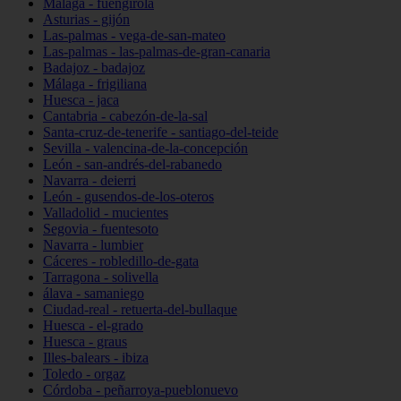
Málaga - fuengirola
Asturias - gijón
Las-palmas - vega-de-san-mateo
Las-palmas - las-palmas-de-gran-canaria
Badajoz - badajoz
Málaga - frigiliana
Huesca - jaca
Cantabria - cabezón-de-la-sal
Santa-cruz-de-tenerife - santiago-del-teide
Sevilla - valencina-de-la-concepción
León - san-andrés-del-rabanedo
Navarra - deierri
León - gusendos-de-los-oteros
Valladolid - mucientes
Segovia - fuentesoto
Navarra - lumbier
Cáceres - robledillo-de-gata
Tarragona - solivella
álava - samaniego
Ciudad-real - retuerta-del-bullaque
Huesca - el-grado
Huesca - graus
Illes-balears - ibiza
Toledo - orgaz
Córdoba - peñarroya-pueblonuevo