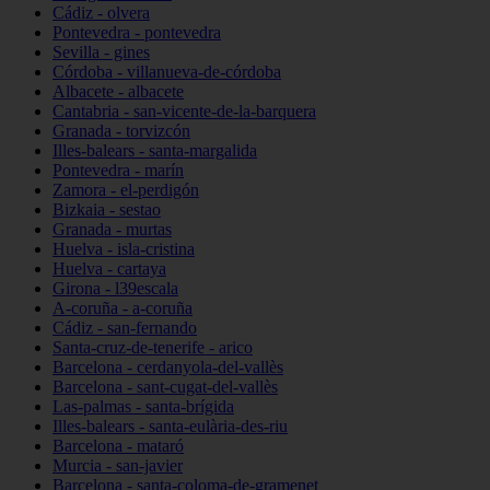
Cádiz - olvera
Pontevedra - pontevedra
Sevilla - gines
Córdoba - villanueva-de-córdoba
Albacete - albacete
Cantabria - san-vicente-de-la-barquera
Granada - torvizcón
Illes-balears - santa-margalida
Pontevedra - marín
Zamora - el-perdigón
Bizkaia - sestao
Granada - murtas
Huelva - isla-cristina
Huelva - cartaya
Girona - l39escala
A-coruña - a-coruña
Cádiz - san-fernando
Santa-cruz-de-tenerife - arico
Barcelona - cerdanyola-del-vallès
Barcelona - sant-cugat-del-vallès
Las-palmas - santa-brígida
Illes-balears - santa-eulària-des-riu
Barcelona - mataró
Murcia - san-javier
Barcelona - santa-coloma-de-gramenet