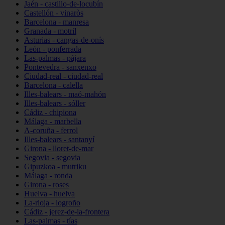
Jaén - castillo-de-locubín
Castellón - vinaròs
Barcelona - manresa
Granada - motril
Asturias - cangas-de-onís
León - ponferrada
Las-palmas - pájara
Pontevedra - sanxenxo
Ciudad-real - ciudad-real
Barcelona - calella
Illes-balears - maó-mahón
Illes-balears - sóller
Cádiz - chipiona
Málaga - marbella
A-coruña - ferrol
Illes-balears - santanyí
Girona - lloret-de-mar
Segovia - segovia
Gipuzkoa - mutriku
Málaga - ronda
Girona - roses
Huelva - huelva
La-rioja - logroño
Cádiz - jerez-de-la-frontera
Las-palmas - tías