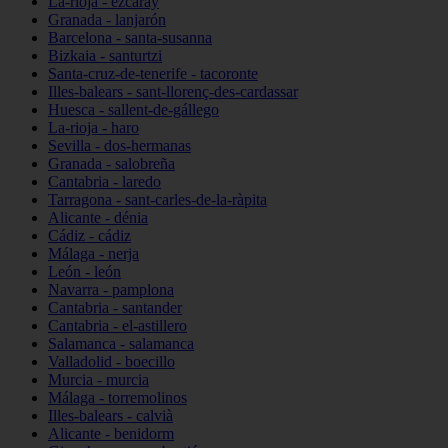
La-rioja - ezcaray
Granada - lanjarón
Barcelona - santa-susanna
Bizkaia - santurtzi
Santa-cruz-de-tenerife - tacoronte
Illes-balears - sant-llorenç-des-cardassar
Huesca - sallent-de-gállego
La-rioja - haro
Sevilla - dos-hermanas
Granada - salobreña
Cantabria - laredo
Tarragona - sant-carles-de-la-ràpita
Alicante - dénia
Cádiz - cádiz
Málaga - nerja
León - león
Navarra - pamplona
Cantabria - santander
Cantabria - el-astillero
Salamanca - salamanca
Valladolid - boecillo
Murcia - murcia
Málaga - torremolinos
Illes-balears - calvià
Alicante - benidorm