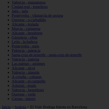
Valencia - massanassa
Ciudad-real - tomelloso
Jaén - jaén
Pontevedra - vilagarcía-de-arousa
Ourense - o-carballiño
Alicante - teulada
Murcia - cartagena
Alicante - benidorm
Gipuzkoa - eibar
León - la-bañeza
Pontevedra - meis
Palencia - palencia
Santa-cruz-de-tenerife - santa-cruz-de-tenerife
Valencia - paterna
Las-palmas - agüimes
Alicante - alcoi
Valencia - alaquàs
A-coruña - cabanas
Alicante - el-campello
Asturias - grado
Valencia - benetússer
Ourense - verín
Girona - mieres
Inicio
>
bodega
>
El Vuit: Bodega Iniesta en Barcelona