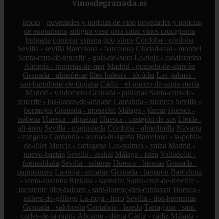
vinosdegranada.es
Inicio
novedades y noticias de vino
novedades y noticias
de enoturismo
antiguo vaso para catar vinos crucigrama
bulgaria
comprar
espana
tipo
vinos
Córdoba - córdoba
Sevilla - sevilla
Barcelona - barcelona
Ciudad-real - montiel
Santa-cruz-de-tenerife - guía-de-isora
La-rioja - casalarreina
Almería - roquetas-de-mar
Madrid - pozuelo-de-alarcón
Granada - almuñécar
Illes-balears - alcúdia
Las-palmas -
san-bartolomé-de-tirajana
Cádiz - el-puerto-de-santa-maría
Madrid - valdemoro
Granada - pulianas
Santa-cruz-de-
tenerife - los-llanos-de-aridane
Cantabria - suances
Sevilla -
bormujos
Granada - monachil
Málaga - júzcar
Huesca -
isábena
Huesca - alquézar
Huesca - castejón-de-sos
Lleida -
alt-àneu
Sevilla - marinaleda
Córdoba - almedinilla
Navarra
- zangoza
Cantabria - arenas-de-iguña
Barcelona - la-pobla-
de-lillet
Murcia - cartagena
Las-palmas - yaiza
Madrid -
nuevo-baztán
Sevilla - arahal
Málaga - istán
Valladolid -
fuensaldaña
Sevilla - salteras
Huesca - biescas
Granada -
pampaneira
La-rioja - ezcaray
Granada - lanjarón
Barcelona
- santa-susanna
Bizkaia - santurtzi
Santa-cruz-de-tenerife -
tacoronte
Illes-balears - sant-llorenç-des-cardassar
Huesca -
sallent-de-gállego
La-rioja - haro
Sevilla - dos-hermanas
Granada - salobreña
Cantabria - laredo
Tarragona - sant-
carles-de-la-ràpita
Alicante - dénia
Cádiz - cádiz
Málaga -