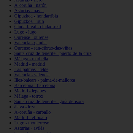
A-coruña - narón
Asturias - navia
Gipuzkoa - hondarribia
Gipuzkoa - irun
Ciudad-real - ciudad-real
Lugo - lugo
Ourense - ourense
Valencia - gandia
Ourense - san-cibrao-das-viñas
Santa-cruz-de-tenerife - puerto-de-la-cruz
Málaga - marbella
Madrid - madrid
Las-palmas - telde
Valencia - valencia
Illes-balears - palma-de-mallorca
Barcelona - barcelona
Madrid - leganés
Málaga - torrox
Santa-cruz-de-tenerife - guía-de-isora
álava - leza
A-coruña - carballo
Madrid - el-boalo
Lugo - monterroso
Asturias - avilés