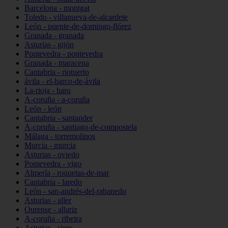
Barcelona - montgat
Toledo - villanueva-de-alcardete
León - puente-de-domingo-flórez
Granada - granada
Asturias - gijón
Pontevedra - pontevedra
Granada - maracena
Cantabria - riotuerto
ávila - el-barco-de-ávila
La-rioja - haro
A-coruña - a-coruña
León - león
Cantabria - santander
A-coruña - santiago-de-compostela
Málaga - torremolinos
Murcia - murcia
Asturias - oviedo
Pontevedra - vigo
Almería - roquetas-de-mar
Cantabria - laredo
León - san-andrés-del-rabanedo
Asturias - aller
Ourense - allariz
A-coruña - ribeira
Asturias - siero