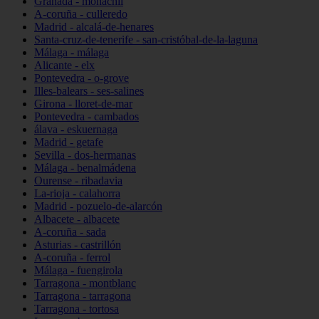
Granada - monachil
A-coruña - culleredo
Madrid - alcalá-de-henares
Santa-cruz-de-tenerife - san-cristóbal-de-la-laguna
Málaga - málaga
Alicante - elx
Pontevedra - o-grove
Illes-balears - ses-salines
Girona - lloret-de-mar
Pontevedra - cambados
álava - eskuernaga
Madrid - getafe
Sevilla - dos-hermanas
Málaga - benalmádena
Ourense - ribadavia
La-rioja - calahorra
Madrid - pozuelo-de-alarcón
Albacete - albacete
A-coruña - sada
Asturias - castrillón
A-coruña - ferrol
Málaga - fuengirola
Tarragona - montblanc
Tarragona - tarragona
Tarragona - tortosa