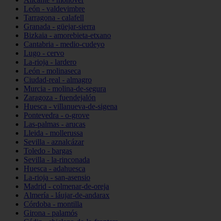
León - valdevimbre
Tarragona - calafell
Granada - güejar-sierra
Bizkaia - amorebieta-etxano
Cantabria - medio-cudeyo
Lugo - cervo
La-rioja - lardero
León - molinaseca
Ciudad-real - almagro
Murcia - molina-de-segura
Zaragoza - fuendejalón
Huesca - villanueva-de-sigena
Pontevedra - o-grove
Las-palmas - arucas
Lleida - mollerussa
Sevilla - aznalcázar
Toledo - bargas
Sevilla - la-rinconada
Huesca - adahuesca
La-rioja - san-asensio
Madrid - colmenar-de-oreja
Almería - láujar-de-andarax
Córdoba - montilla
Girona - palamós