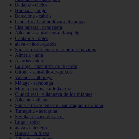
Badajoz - cheles
Huelva - jabugo
Barcelona - cabrils
Ciudad-real - almodóvar-del-campo
Illes-balears - capdepera
Alicante - sant-vicent-del-raspeig
Cantabria - potes
álava - vitoria-gasteiz
Santa-cruz-de-tenerife - icod-de-los-vinos
Almería - adra
Asturias - siero
La-rioja - cuzcurrita-de-río-tirón
Girona - sant-feliu-de-guíxols
Valencia - alboraya
Málaga - sayalonga
Murcia - caravaca-de-la-cruz
Ciudad-real - villanueva-de-los-infantes
Alicante - villena
Santa-cruz-de-tenerife - san-miguel-de-abona
Tarragona - tarragona
Sevilla - el-viso-del-alcor
Lugo - sober
álava - lantziego
Huesca - la-fueva
Alicante - monòver