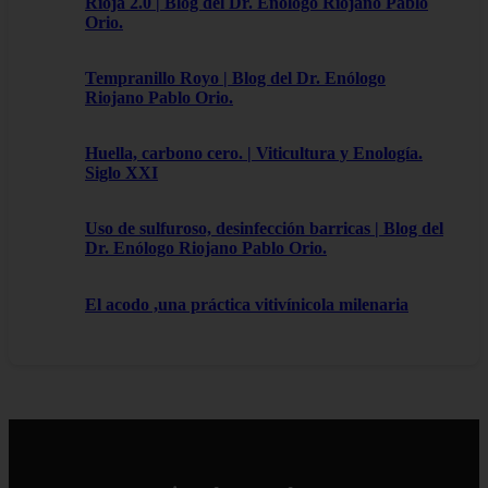
Rioja 2.0 | Blog del Dr. Enólogo Riojano Pablo
Orio.
Tempranillo Royo | Blog del Dr. Enólogo
Riojano Pablo Orio.
Huella, carbono cero. | Viticultura y Enología.
Siglo XXI
Uso de sulfuroso, desinfección barricas | Blog del
Dr. Enólogo Riojano Pablo Orio.
El acodo ,una práctica vitivínicola milenaria