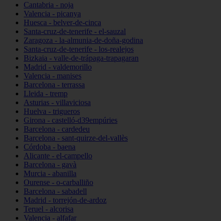
Cantabria - noja
Valencia - picanya
Huesca - belver-de-cinca
Santa-cruz-de-tenerife - el-sauzal
Zaragoza - la-almunia-de-doña-godina
Santa-cruz-de-tenerife - los-realejos
Bizkaia - valle-de-trápaga-trapagaran
Madrid - valdemorillo
Valencia - manises
Barcelona - terrassa
Lleida - tremp
Asturias - villaviciosa
Huelva - trigueros
Girona - castelló-d39empúries
Barcelona - cardedeu
Barcelona - sant-quirze-del-vallès
Córdoba - baena
Alicante - el-campello
Barcelona - gavà
Murcia - abanilla
Ourense - o-carballiño
Barcelona - sabadell
Madrid - torrejón-de-ardoz
Teruel - alcorisa
Valencia - alfafar