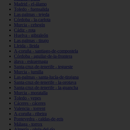
Madrid - el-álamo
Toledo - fuensalida
Las-palmas - tejeda
Córdoba - la-carlota
Murcia - cehegín
Cádiz - rota
Huelva - gibraleón
Las-palmas - tinajo
Lleida - lleida
A-coruña - santiago-de-compostela
Córdoba - aguilar-de-la-frontera
álava - eskuernaga
Santa-cruz-de-tenerife - tegueste
Murcia - jumilla
Las-palmas - santa-lucía-de-tirajana
Santa-cruz-de-tenerife - la-orotava
Santa-cruz-de-tenerife - la-guancha
Murcia - moratalla
Toledo - yepes
Cáceres - cáceres
Valencia - torrent
A-coruña - ribeira
Pontevedra - caldas-de-reis
Málaga - torrox
Almería - olula-del-río