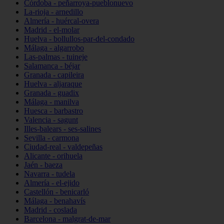
Córdoba - peñarroya-pueblonuevo
La-rioja - arnedillo
Almería - huércal-overa
Madrid - el-molar
Huelva - bollullos-par-del-condado
Málaga - algarrobo
Las-palmas - tuineje
Salamanca - béjar
Granada - capileira
Huelva - aljaraque
Granada - guadix
Málaga - manilva
Huesca - barbastro
Valencia - sagunt
Illes-balears - ses-salines
Sevilla - carmona
Ciudad-real - valdepeñas
Alicante - orihuela
Jaén - baeza
Navarra - tudela
Almería - el-ejido
Castellón - benicarló
Málaga - benahavís
Madrid - coslada
Barcelona - malgrat-de-mar