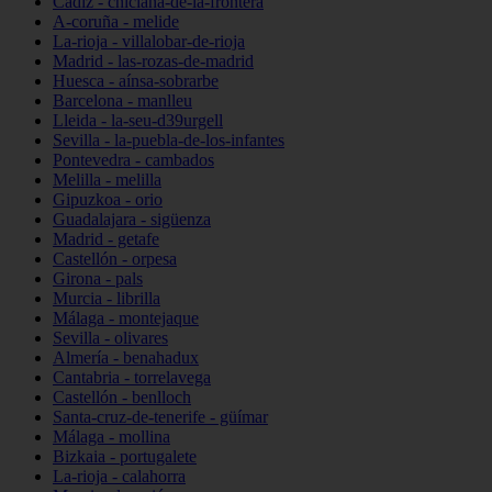
Cádiz - chiclana-de-la-frontera
A-coruña - melide
La-rioja - villalobar-de-rioja
Madrid - las-rozas-de-madrid
Huesca - aínsa-sobrarbe
Barcelona - manlleu
Lleida - la-seu-d39urgell
Sevilla - la-puebla-de-los-infantes
Pontevedra - cambados
Melilla - melilla
Gipuzkoa - orio
Guadalajara - sigüenza
Madrid - getafe
Castellón - orpesa
Girona - pals
Murcia - librilla
Málaga - montejaque
Sevilla - olivares
Almería - benahadux
Cantabria - torrelavega
Castellón - benlloch
Santa-cruz-de-tenerife - güímar
Málaga - mollina
Bizkaia - portugalete
La-rioja - calahorra