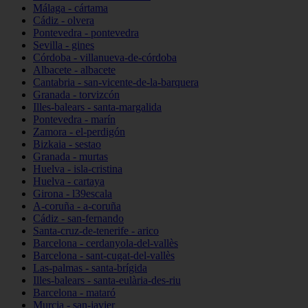
Málaga - cártama
Cádiz - olvera
Pontevedra - pontevedra
Sevilla - gines
Córdoba - villanueva-de-córdoba
Albacete - albacete
Cantabria - san-vicente-de-la-barquera
Granada - torvizcón
Illes-balears - santa-margalida
Pontevedra - marín
Zamora - el-perdigón
Bizkaia - sestao
Granada - murtas
Huelva - isla-cristina
Huelva - cartaya
Girona - l39escala
A-coruña - a-coruña
Cádiz - san-fernando
Santa-cruz-de-tenerife - arico
Barcelona - cerdanyola-del-vallès
Barcelona - sant-cugat-del-vallès
Las-palmas - santa-brígida
Illes-balears - santa-eulària-des-riu
Barcelona - mataró
Murcia - san-javier