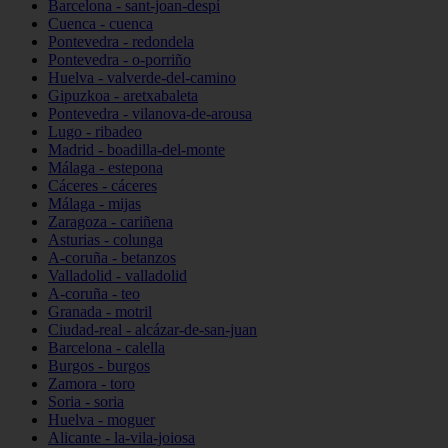
Barcelona - sant-joan-despí
Cuenca - cuenca
Pontevedra - redondela
Pontevedra - o-porriño
Huelva - valverde-del-camino
Gipuzkoa - aretxabaleta
Pontevedra - vilanova-de-arousa
Lugo - ribadeo
Madrid - boadilla-del-monte
Málaga - estepona
Cáceres - cáceres
Málaga - mijas
Zaragoza - cariñena
Asturias - colunga
A-coruña - betanzos
Valladolid - valladolid
A-coruña - teo
Granada - motril
Ciudad-real - alcázar-de-san-juan
Barcelona - calella
Burgos - burgos
Zamora - toro
Soria - soria
Huelva - moguer
Alicante - la-vila-joiosa