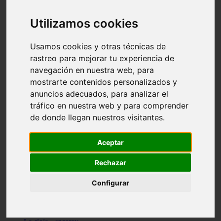
Granada - pulianas
Santa-cruz-de-tenerife - los-llanos-de-aridane
Utilizamos cookies
Cantabria - suances
Sevilla - bormujos
Granada - monachil
Usamos cookies y otras técnicas de
Málaga - júzcar
rastreo para mejorar tu experiencia de
Huesca - isábena
navegación en nuestra web, para
Huesca - alquézar
Huesca - castejón-de-sos
mostrarte contenidos personalizados y
Lleida - alt-àneu
anuncios adecuados, para analizar el
Sevilla - marinaleda
tráfico en nuestra web y para comprender
Córdoba - almedinilla
Navarra - zangoza
de donde llegan nuestros visitantes.
Cantabria - arenas-de-iguña
Barcelona - la-pobla-de-lillet
Murcia - cartagena
Aceptar
Las-palmas - yaiza
Madrid - nuevo-baztán
Rechazar
Sevilla - arahal
Málaga - istán
Configurar
Valladolid - fuensaldaña
Sevilla - salteras
Huesca - biescas
Granada - pampaneira