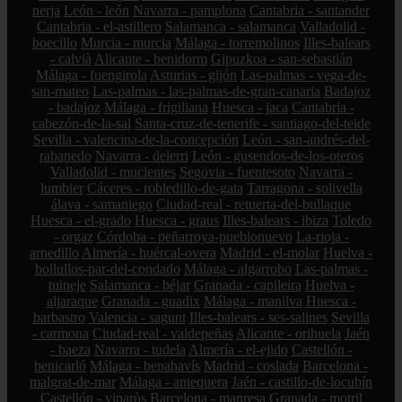
nerja
León - león
Navarra - pamplona
Cantabria - santander
Cantabria - el-astillero
Salamanca - salamanca
Valladolid -
boecillo
Murcia - murcia
Málaga - torremolinos
Illes-balears
- calvià
Alicante - benidorm
Gipuzkoa - san-sebastián
Málaga - fuengirola
Asturias - gijón
Las-palmas - vega-de-
san-mateo
Las-palmas - las-palmas-de-gran-canaria
Badajoz
- badajoz
Málaga - frigiliana
Huesca - jaca
Cantabria -
cabezón-de-la-sal
Santa-cruz-de-tenerife - santiago-del-teide
Sevilla - valencina-de-la-concepción
León - san-andrés-del-
rabanedo
Navarra - deierri
León - gusendos-de-los-oteros
Valladolid - mucientes
Segovia - fuentesoto
Navarra -
lumbier
Cáceres - robledillo-de-gata
Tarragona - solivella
álava - samaniego
Ciudad-real - retuerta-del-bullaque
Huesca - el-grado
Huesca - graus
Illes-balears - ibiza
Toledo
- orgaz
Córdoba - peñarroya-pueblonuevo
La-rioja -
arnedillo
Almería - huércal-overa
Madrid - el-molar
Huelva -
bollullos-par-del-condado
Málaga - algarrobo
Las-palmas -
tuineje
Salamanca - béjar
Granada - capileira
Huelva -
aljaraque
Granada - guadix
Málaga - manilva
Huesca -
barbastro
Valencia - sagunt
Illes-balears - ses-salines
Sevilla
- carmona
Ciudad-real - valdepeñas
Alicante - orihuela
Jaén
- baeza
Navarra - tudela
Almería - el-ejido
Castellón -
benicarló
Málaga - benahavís
Madrid - coslada
Barcelona -
malgrat-de-mar
Málaga - antequera
Jaén - castillo-de-locubín
Castellón - vinaròs
Barcelona - manresa
Granada - motril