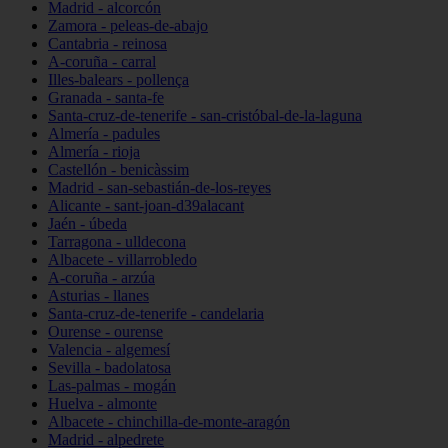
Madrid - alcorcón
Zamora - peleas-de-abajo
Cantabria - reinosa
A-coruña - carral
Illes-balears - pollença
Granada - santa-fe
Santa-cruz-de-tenerife - san-cristóbal-de-la-laguna
Almería - padules
Almería - rioja
Castellón - benicàssim
Madrid - san-sebastián-de-los-reyes
Alicante - sant-joan-d39alacant
Jaén - úbeda
Tarragona - ulldecona
Albacete - villarrobledo
A-coruña - arzúa
Asturias - llanes
Santa-cruz-de-tenerife - candelaria
Ourense - ourense
Valencia - algemesí
Sevilla - badolatosa
Las-palmas - mogán
Huelva - almonte
Albacete - chinchilla-de-monte-aragón
Madrid - alpedrete