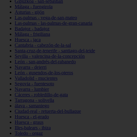
Gipuzkoa - san-sebastián
Málaga - fuengirola
Asturias - gijón
Las-palmas - vega-de-san-mateo
Las-palmas - las-palmas-de-gran-canaria
Badajoz - badajoz
Málaga - frigiliana
Huesca - jaca
Cantabria - cabezón-de-la-sal
Santa-cruz-de-tenerife - santiago-del-teide
Sevilla - valencina-de-la-concepción
León - san-andrés-del-rabanedo
Navarra - deierri
León - gusendos-de-los-oteros
Valladolid - mucientes
Segovia - fuentesoto
Navarra - lumbier
Cáceres - robledillo-de-gata
Tarragona - solivella
álava - samaniego
Ciudad-real - retuerta-del-bullaque
Huesca - el-grado
Huesca - graus
Illes-balears - ibiza
Toledo - orgaz