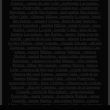
Asturias - cangas-de-onís
León - ponferrada
Las-palmas -
pájara
Pontevedra - sanxenxo
Ciudad-real - ciudad-real
Barcelona - calella
Illes-balears - maó-mahón
Illes-balears -
sóller
Cádiz - chipiona
Málaga - marbella
A-coruña - ferrol
Illes-balears - santanyí
Girona - lloret-de-mar
Segovia -
segovia
Gipuzkoa - mutriku
Málaga - ronda
Girona - roses
Huelva - huelva
La-rioja - logroño
Cádiz - jerez-de-la-
frontera
Las-palmas - tías
Burgos - burgos
Santa-cruz-de-
tenerife - puerto-de-la-cruz
Almería - almería
Las-palmas -
la-oliva
Málaga - mijas
Granada - granada
Alicante - alicante
Zaragoza - zaragoza
Illes-balears - palma-de-mallorca
Las-
palmas - teguise
Málaga - málaga
Valencia - valencia
Madrid - madrid
Barcelona - palau-solità-i-plegamans
Barcelona - vilanova-i-la-geltrú
Málaga - vélez-málaga
Bizkaia - bilbao
Illes-balears - campos
Huesca - huesca
León - valencia-de-don-juan
Asturias - oviedo
Barcelona -
vilanova-del-camí
Zamora - zamora
Cádiz - conil-de-la-
frontera
Málaga - cártama
Cádiz - olvera
Pontevedra -
pontevedra
Sevilla - gines
Córdoba - villanueva-de-córdoba
Albacete - albacete
Cantabria - san-vicente-de-la-barquera
Granada - torvizcón
Illes-balears - santa-margalida
Pontevedra - marín
Zamora - el-perdigón
Bizkaia - sestao
Granada - murtas
Huelva - isla-cristina
Huelva - cartaya
Girona - l39escala
A-coruña - a-coruña
Cádiz - san-fernando
Santa-cruz-de-tenerife - arico
Barcelona - cerdanyola-del-