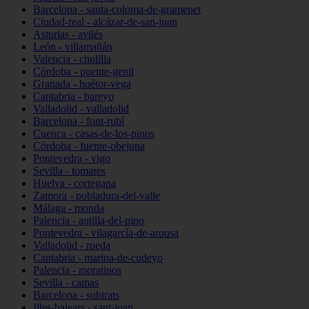
Barcelona - santa-coloma-de-gramenet
Ciudad-real - alcázar-de-san-juan
Asturias - avilés
León - villamañán
Valencia - chulilla
Córdoba - puente-genil
Granada - huétor-vega
Cantabria - bareyo
Valladolid - valladolid
Barcelona - font-rubí
Cuenca - casas-de-los-pinos
Córdoba - fuente-obejuna
Pontevedra - vigo
Sevilla - tomares
Huelva - cortegana
Zamora - pobladura-del-valle
Málaga - monda
Palencia - autilla-del-pino
Pontevedra - vilagarcía-de-arousa
Valladolid - rueda
Cantabria - marina-de-cudeyo
Palencia - moratinos
Sevilla - camas
Barcelona - subirats
Illes-balears - sant-joan