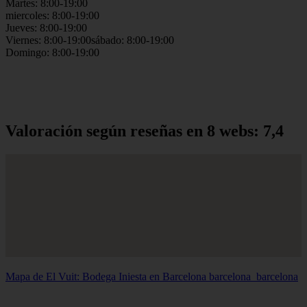
Martes: 8:00-19:00
miercoles: 8:00-19:00
Jueves: 8:00-19:00
Viernes: 8:00-19:00sábado: 8:00-19:00
Domingo: 8:00-19:00
Valoración según reseñas en 8 webs: 7,4
Mapa de El Vuit: Bodega Iniesta en Barcelona
barcelona_barcelona