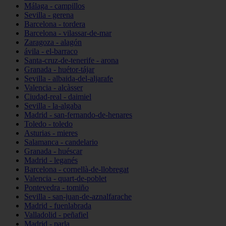
Málaga - campillos
Sevilla - gerena
Barcelona - tordera
Barcelona - vilassar-de-mar
Zaragoza - alagón
ávila - el-barraco
Santa-cruz-de-tenerife - arona
Granada - huétor-tájar
Sevilla - albaida-del-aljarafe
Valencia - alcàsser
Ciudad-real - daimiel
Sevilla - la-algaba
Madrid - san-fernando-de-henares
Toledo - toledo
Asturias - mieres
Salamanca - candelario
Granada - huéscar
Madrid - leganés
Barcelona - cornellà-de-llobregat
Valencia - quart-de-poblet
Pontevedra - tomiño
Sevilla - san-juan-de-aznalfarache
Madrid - fuenlabrada
Valladolid - peñafiel
Madrid - parla