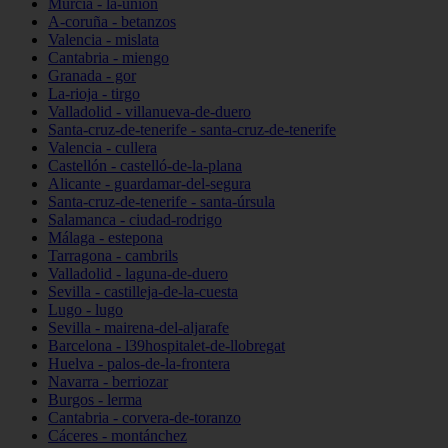
Murcia - la-unión
A-coruña - betanzos
Valencia - mislata
Cantabria - miengo
Granada - gor
La-rioja - tirgo
Valladolid - villanueva-de-duero
Santa-cruz-de-tenerife - santa-cruz-de-tenerife
Valencia - cullera
Castellón - castelló-de-la-plana
Alicante - guardamar-del-segura
Santa-cruz-de-tenerife - santa-úrsula
Salamanca - ciudad-rodrigo
Málaga - estepona
Tarragona - cambrils
Valladolid - laguna-de-duero
Sevilla - castilleja-de-la-cuesta
Lugo - lugo
Sevilla - mairena-del-aljarafe
Barcelona - l39hospitalet-de-llobregat
Huelva - palos-de-la-frontera
Navarra - berriozar
Burgos - lerma
Cantabria - corvera-de-toranzo
Cáceres - montánchez