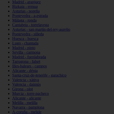
Madrid - aranjuez
Bizkaia - ermua
Asturias - noreña
Pontevedra - a-estrada
Málaga - ronda
Cantabria - torrelavega
Asturias - san-martín-del-rey-aurelio
Pontevedra - silleda
Huesca - huesca
Lugo - chantada
Madrid - pinto
Sevilla - carmona
Madrid - fuenlabrada
Tarragona - falset
Illes-balears - campos
Alicante - dénia
Santa-cruz-de-tenerife - garachico
Valencia - xàtiva
Valencia - daimús
Girona - olot
Murcia - torre-pacheco
Alicante - alicante
Melilla - melilla
Navarra - pamplona
A-coruña - melide