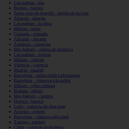
Las-palmas - tías
Burgos - burgos
Santa-cruz-de-tenerife - puerto-de-la-cruz
Almería - almería
Las-palmas - la-oliva
Málaga - mijas
Granada - granada
Alicante - alicante
Zaragoza - zaragoza
Illes-balears - palma-de-mallorca
Las-palmas - teguise
Málaga - málaga
Valencia - valencia
Madrid - madrid
Barcelona - palau-solità-i-plegamans
Barcelona - vilanova-i-la-geltrú
Málaga - vélez-málaga
Bizkaia - bilbao
Illes-balears - campos
Huesca - huesca
León - valencia-de-don-juan
Asturias - oviedo
Barcelona - vilanova-del-camí
Zamora - zamora
Cádiz - conil-de-la-frontera