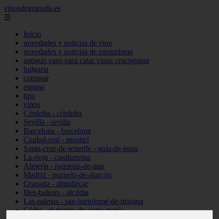
vinosdegranada.es
☰
Inicio
novedades y noticias de vino
novedades y noticias de enoturismo
antiguo vaso para catar vinos crucigrama
bulgaria
comprar
espana
tipo
vinos
Córdoba - córdoba
Sevilla - sevilla
Barcelona - barcelona
Ciudad-real - montiel
Santa-cruz-de-tenerife - guía-de-isora
La-rioja - casalarreina
Almería - roquetas-de-mar
Madrid - pozuelo-de-alarcón
Granada - almuñécar
Illes-balears - alcúdia
Las-palmas - san-bartolomé-de-tirajana
Cádiz - el-puerto-de-santa-maría
Madrid - valdemoro