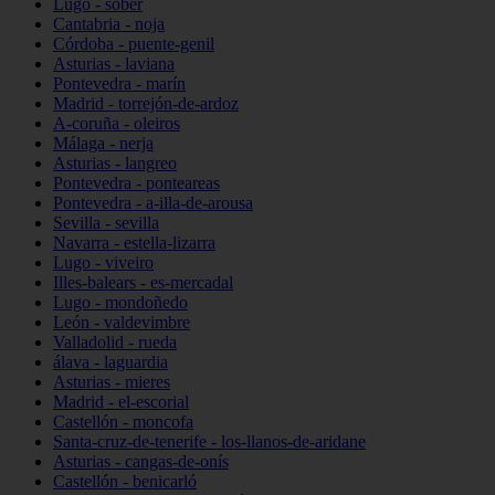
Lugo - sober
Cantabria - noja
Córdoba - puente-genil
Asturias - laviana
Pontevedra - marín
Madrid - torrejón-de-ardoz
A-coruña - oleiros
Málaga - nerja
Asturias - langreo
Pontevedra - ponteareas
Pontevedra - a-illa-de-arousa
Sevilla - sevilla
Navarra - estella-lizarra
Lugo - viveiro
Illes-balears - es-mercadal
Lugo - mondoñedo
León - valdevimbre
Valladolid - rueda
álava - laguardia
Asturias - mieres
Madrid - el-escorial
Castellón - moncofa
Santa-cruz-de-tenerife - los-llanos-de-aridane
Asturias - cangas-de-onís
Castellón - benicarló