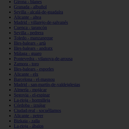
Girona - blanes
Granada - albuñol
Sevilla - alcalá-de-guadaíra
Alicante - altea
Madrid - villarejo-de-salvanés
Cuenca - tarancón
Sevilla - pedrera
Toledo - manzaneque
Illes-balears - artà
Illes-balears - andratx
Málaga - guaro
Pontevedra - vilanova-de-arousa
Zamora - toro
Illes-balears - esporles
Alicante - elx
Barcelona - el-masnou
Madrid - san-martín-de-valdeiglesias
Almería - mojácar
Segovia - el-espinar
La-rioja - hormilleja
Córdoba - iznájar
Ciudad-real - socuéllamos
Alicante - petrer
Bizkaia - zalla
La-rioja - ábalos