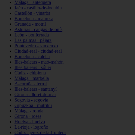
Málaga - antequera
Jaén - castillo-de-locubín
Castellón - vinaròs
Barcelona - manresa
Granada - motril
Asturias - cangas-de-onís
León - ponferrada
Las-palmas - pájara
Pontevedra - sanxenxo
Ciudad-real - ciudad-real
Barcelona - calella
Illes-balears - maó-mahón
Illes-balears - sóller
Cádiz - chipiona
Málaga - marbella
A-coruña - ferrol
Illes-balears - santanyí
Girona - lloret-de-mar
Segovia - segovia
Gipuzkoa - mutriku
Málaga - ronda
Girona - roses
Huelva - huelva
La-rioja - logroño
Cádiz - jerez-de-la-frontera