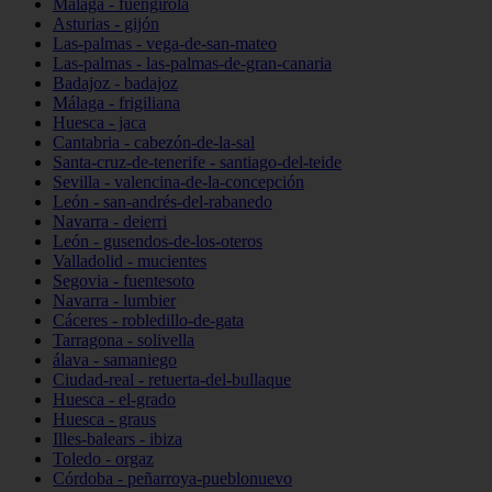
Málaga - fuengirola
Asturias - gijón
Las-palmas - vega-de-san-mateo
Las-palmas - las-palmas-de-gran-canaria
Badajoz - badajoz
Málaga - frigiliana
Huesca - jaca
Cantabria - cabezón-de-la-sal
Santa-cruz-de-tenerife - santiago-del-teide
Sevilla - valencina-de-la-concepción
León - san-andrés-del-rabanedo
Navarra - deierri
León - gusendos-de-los-oteros
Valladolid - mucientes
Segovia - fuentesoto
Navarra - lumbier
Cáceres - robledillo-de-gata
Tarragona - solivella
álava - samaniego
Ciudad-real - retuerta-del-bullaque
Huesca - el-grado
Huesca - graus
Illes-balears - ibiza
Toledo - orgaz
Córdoba - peñarroya-pueblonuevo