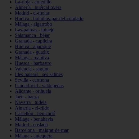
La-rioja - arnedillo
Almería - huércal-overa
Madrid - el-molar
Huelva - bollullos-par-del-condado
Málaga - algarrobo
Las-palmas - tuineje
Salamanca - béjar
Granada - capileira
Huelva - aljaraque
Granada - guadix
Málaga - manilva
Huesca - barbastro
Valencia - sagunt
Illes-balears - ses-salines
Sevilla - carmona
Ciudad-real - valdepeñas
Alicante - orihuela
Jaén - baeza
Navarra - tudela
Almería - el-ejido
Castellón - benicarló
Málaga - benahavís
Madrid - coslada
Barcelona - malgrat-de-mar
Málaga - antequera