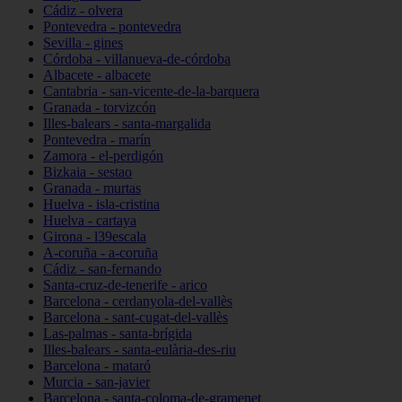
Cádiz - olvera
Pontevedra - pontevedra
Sevilla - gines
Córdoba - villanueva-de-córdoba
Albacete - albacete
Cantabria - san-vicente-de-la-barquera
Granada - torvizcón
Illes-balears - santa-margalida
Pontevedra - marín
Zamora - el-perdigón
Bizkaia - sestao
Granada - murtas
Huelva - isla-cristina
Huelva - cartaya
Girona - l39escala
A-coruña - a-coruña
Cádiz - san-fernando
Santa-cruz-de-tenerife - arico
Barcelona - cerdanyola-del-vallès
Barcelona - sant-cugat-del-vallès
Las-palmas - santa-brígida
Illes-balears - santa-eulària-des-riu
Barcelona - mataró
Murcia - san-javier
Barcelona - santa-coloma-de-gramenet