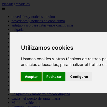
vinosdegranada.es
☰
novedades y noticias de vino
novedades y noticias de enoturismo
antiguo vaso para catar vinos crucigrama
bulgaria
comprar
espana
tipo
Utilizamos cookies
vinos
Córdoba - córdoba
Sevilla - sevilla
Usamos cookies y otras técnicas de rastreo pa
Barcelona - barcelona
Ciudad-real - montiel
anuncios adecuados, para analizar el tráfico e
Santa-cruz-de-tenerife - guía-de-isora
La-rioja - casalarreina
Aceptar
Rechazar
Configurar
Almería - roquetas-de-mar
Madrid - pozuelo-de-alarcón
Granada - almuñécar
Illes-balears - alcúdia
Las-palmas - san-bartolomé-de-tirajana
Cádiz - el-puerto-de-santa-maría
Madrid - valdemoro
Granada - pulianas