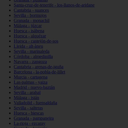
Santa-cruz-de-tenerife - los-llanos-de-aridane
Cantabria - suances
Sevilla - bormujos
Granada - monachil
Málaga - júzcar
Huesca - isábena
Huesca - alquézar
Huesca - castejón-de-sos
Lleida - alt-àneu
Sevilla - marinaleda
Córdoba - almedinilla
Navarra - zangoza
Cantabria - arenas-de-iguña
Barcelona - la-pobla-de-lillet
Murcia - cartagena
Las-palmas - yaiza
Madrid - nuevo-baztán
Sevilla - arahal
Málaga - istán
Valladolid - fuensaldaña
Sevilla - salteras
Huesca - biescas
Granada - pampaneira
La-rioja - ezcaray