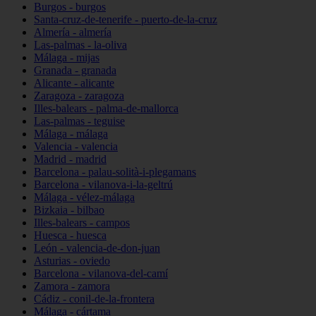
Burgos - burgos
Santa-cruz-de-tenerife - puerto-de-la-cruz
Almería - almería
Las-palmas - la-oliva
Málaga - mijas
Granada - granada
Alicante - alicante
Zaragoza - zaragoza
Illes-balears - palma-de-mallorca
Las-palmas - teguise
Málaga - málaga
Valencia - valencia
Madrid - madrid
Barcelona - palau-solità-i-plegamans
Barcelona - vilanova-i-la-geltrú
Málaga - vélez-málaga
Bizkaia - bilbao
Illes-balears - campos
Huesca - huesca
León - valencia-de-don-juan
Asturias - oviedo
Barcelona - vilanova-del-camí
Zamora - zamora
Cádiz - conil-de-la-frontera
Málaga - cártama