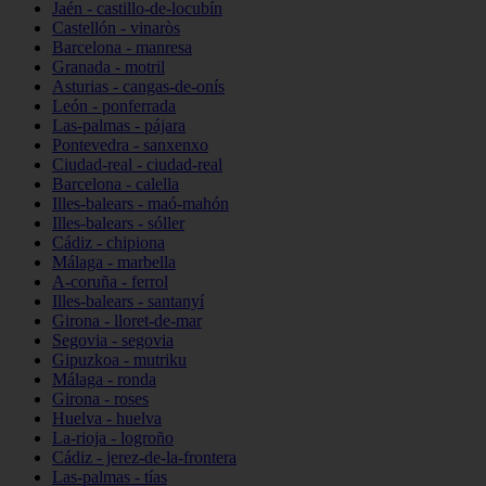
Jaén - castillo-de-locubín
Castellón - vinaròs
Barcelona - manresa
Granada - motril
Asturias - cangas-de-onís
León - ponferrada
Las-palmas - pájara
Pontevedra - sanxenxo
Ciudad-real - ciudad-real
Barcelona - calella
Illes-balears - maó-mahón
Illes-balears - sóller
Cádiz - chipiona
Málaga - marbella
A-coruña - ferrol
Illes-balears - santanyí
Girona - lloret-de-mar
Segovia - segovia
Gipuzkoa - mutriku
Málaga - ronda
Girona - roses
Huelva - huelva
La-rioja - logroño
Cádiz - jerez-de-la-frontera
Las-palmas - tías