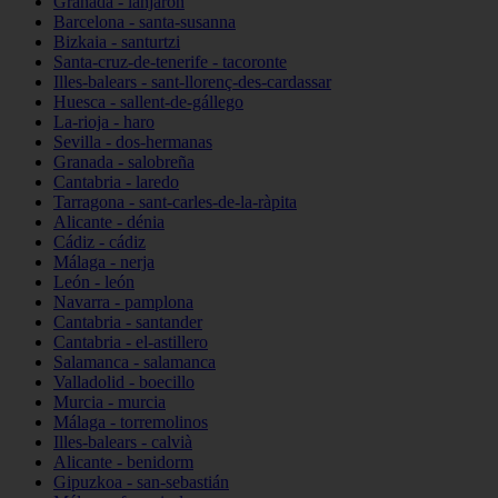
Granada - lanjarón
Barcelona - santa-susanna
Bizkaia - santurtzi
Santa-cruz-de-tenerife - tacoronte
Illes-balears - sant-llorenç-des-cardassar
Huesca - sallent-de-gállego
La-rioja - haro
Sevilla - dos-hermanas
Granada - salobreña
Cantabria - laredo
Tarragona - sant-carles-de-la-ràpita
Alicante - dénia
Cádiz - cádiz
Málaga - nerja
León - león
Navarra - pamplona
Cantabria - santander
Cantabria - el-astillero
Salamanca - salamanca
Valladolid - boecillo
Murcia - murcia
Málaga - torremolinos
Illes-balears - calvià
Alicante - benidorm
Gipuzkoa - san-sebastián