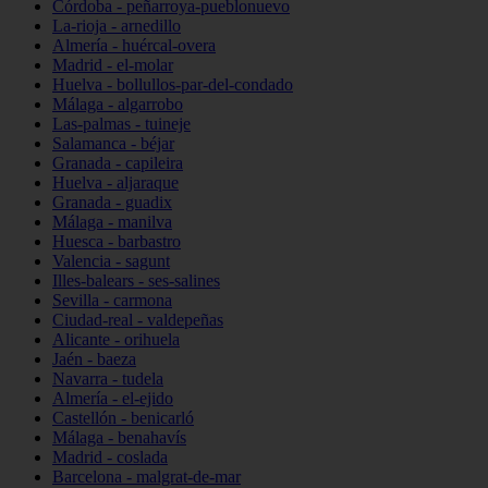
Córdoba - peñarroya-pueblonuevo
La-rioja - arnedillo
Almería - huércal-overa
Madrid - el-molar
Huelva - bollullos-par-del-condado
Málaga - algarrobo
Las-palmas - tuineje
Salamanca - béjar
Granada - capileira
Huelva - aljaraque
Granada - guadix
Málaga - manilva
Huesca - barbastro
Valencia - sagunt
Illes-balears - ses-salines
Sevilla - carmona
Ciudad-real - valdepeñas
Alicante - orihuela
Jaén - baeza
Navarra - tudela
Almería - el-ejido
Castellón - benicarló
Málaga - benahavís
Madrid - coslada
Barcelona - malgrat-de-mar