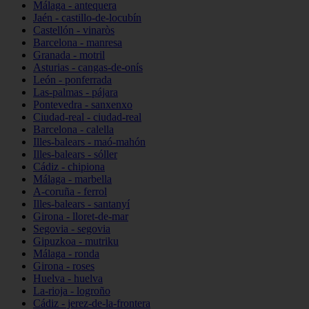
Málaga - antequera
Jaén - castillo-de-locubín
Castellón - vinaròs
Barcelona - manresa
Granada - motril
Asturias - cangas-de-onís
León - ponferrada
Las-palmas - pájara
Pontevedra - sanxenxo
Ciudad-real - ciudad-real
Barcelona - calella
Illes-balears - maó-mahón
Illes-balears - sóller
Cádiz - chipiona
Málaga - marbella
A-coruña - ferrol
Illes-balears - santanyí
Girona - lloret-de-mar
Segovia - segovia
Gipuzkoa - mutriku
Málaga - ronda
Girona - roses
Huelva - huelva
La-rioja - logroño
Cádiz - jerez-de-la-frontera