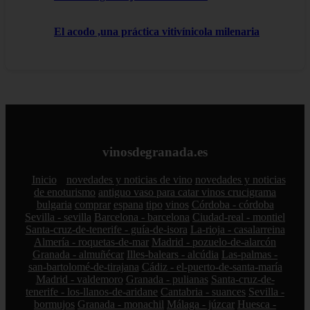
El acodo ,una práctica vitivínicola milenaria
vinosdegranada.es
Inicio
novedades y noticias de vino
novedades y noticias
de enoturismo
antiguo vaso para catar vinos crucigrama
bulgaria
comprar
espana
tipo
vinos
Córdoba - córdoba
Sevilla - sevilla
Barcelona - barcelona
Ciudad-real - montiel
Santa-cruz-de-tenerife - guía-de-isora
La-rioja - casalarreina
Almería - roquetas-de-mar
Madrid - pozuelo-de-alarcón
Granada - almuñécar
Illes-balears - alcúdia
Las-palmas -
san-bartolomé-de-tirajana
Cádiz - el-puerto-de-santa-maría
Madrid - valdemoro
Granada - pulianas
Santa-cruz-de-
tenerife - los-llanos-de-aridane
Cantabria - suances
Sevilla -
bormujos
Granada - monachil
Málaga - júzcar
Huesca -