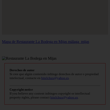
Mapa de Restaurante La Bodega en Mijas
málaga_mijas
Derechos de autor
Si cree que algún contenido infringe derechos de autor o propiedad
intelectual, contacte en
bitelchux@yahoo.es
.
Copyright notice
If you believe any content infringes copyright or intellectual
property rights, please contact
bitelchux@yahoo.es
.