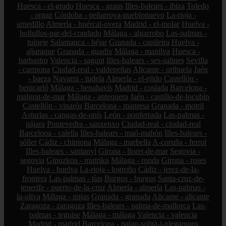
Huesca - el-grado
Huesca - graus
Illes-balears - ibiza
Toledo
- orgaz
Córdoba - peñarroya-pueblonuevo
La-rioja -
arnedillo
Almería - huércal-overa
Madrid - el-molar
Huelva -
bollullos-par-del-condado
Málaga - algarrobo
Las-palmas -
tuineje
Salamanca - béjar
Granada - capileira
Huelva -
aljaraque
Granada - guadix
Málaga - manilva
Huesca -
barbastro
Valencia - sagunt
Illes-balears - ses-salines
Sevilla
- carmona
Ciudad-real - valdepeñas
Alicante - orihuela
Jaén
- baeza
Navarra - tudela
Almería - el-ejido
Castellón -
benicarló
Málaga - benahavís
Madrid - coslada
Barcelona -
malgrat-de-mar
Málaga - antequera
Jaén - castillo-de-locubín
Castellón - vinaròs
Barcelona - manresa
Granada - motril
Asturias - cangas-de-onís
León - ponferrada
Las-palmas -
pájara
Pontevedra - sanxenxo
Ciudad-real - ciudad-real
Barcelona - calella
Illes-balears - maó-mahón
Illes-balears -
sóller
Cádiz - chipiona
Málaga - marbella
A-coruña - ferrol
Illes-balears - santanyí
Girona - lloret-de-mar
Segovia -
segovia
Gipuzkoa - mutriku
Málaga - ronda
Girona - roses
Huelva - huelva
La-rioja - logroño
Cádiz - jerez-de-la-
frontera
Las-palmas - tías
Burgos - burgos
Santa-cruz-de-
tenerife - puerto-de-la-cruz
Almería - almería
Las-palmas -
la-oliva
Málaga - mijas
Granada - granada
Alicante - alicante
Zaragoza - zaragoza
Illes-balears - palma-de-mallorca
Las-
palmas - teguise
Málaga - málaga
Valencia - valencia
Madrid - madrid
Barcelona - palau-solità-i-plegamans