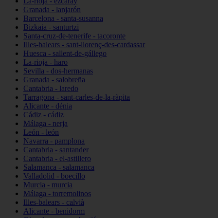
La-rioja - ezcaray
Granada - lanjarón
Barcelona - santa-susanna
Bizkaia - santurtzi
Santa-cruz-de-tenerife - tacoronte
Illes-balears - sant-llorenç-des-cardassar
Huesca - sallent-de-gállego
La-rioja - haro
Sevilla - dos-hermanas
Granada - salobreña
Cantabria - laredo
Tarragona - sant-carles-de-la-ràpita
Alicante - dénia
Cádiz - cádiz
Málaga - nerja
León - león
Navarra - pamplona
Cantabria - santander
Cantabria - el-astillero
Salamanca - salamanca
Valladolid - boecillo
Murcia - murcia
Málaga - torremolinos
Illes-balears - calvià
Alicante - benidorm