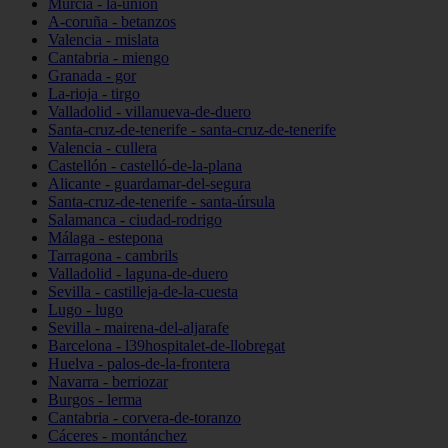
Murcia - la-unión
A-coruña - betanzos
Valencia - mislata
Cantabria - miengo
Granada - gor
La-rioja - tirgo
Valladolid - villanueva-de-duero
Santa-cruz-de-tenerife - santa-cruz-de-tenerife
Valencia - cullera
Castellón - castelló-de-la-plana
Alicante - guardamar-del-segura
Santa-cruz-de-tenerife - santa-úrsula
Salamanca - ciudad-rodrigo
Málaga - estepona
Tarragona - cambrils
Valladolid - laguna-de-duero
Sevilla - castilleja-de-la-cuesta
Lugo - lugo
Sevilla - mairena-del-aljarafe
Barcelona - l39hospitalet-de-llobregat
Huelva - palos-de-la-frontera
Navarra - berriozar
Burgos - lerma
Cantabria - corvera-de-toranzo
Cáceres - montánchez