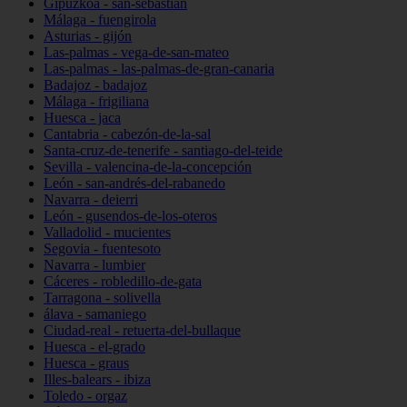
Gipuzkoa - san-sebastián
Málaga - fuengirola
Asturias - gijón
Las-palmas - vega-de-san-mateo
Las-palmas - las-palmas-de-gran-canaria
Badajoz - badajoz
Málaga - frigiliana
Huesca - jaca
Cantabria - cabezón-de-la-sal
Santa-cruz-de-tenerife - santiago-del-teide
Sevilla - valencina-de-la-concepción
León - san-andrés-del-rabanedo
Navarra - deierri
León - gusendos-de-los-oteros
Valladolid - mucientes
Segovia - fuentesoto
Navarra - lumbier
Cáceres - robledillo-de-gata
Tarragona - solivella
álava - samaniego
Ciudad-real - retuerta-del-bullaque
Huesca - el-grado
Huesca - graus
Illes-balears - ibiza
Toledo - orgaz