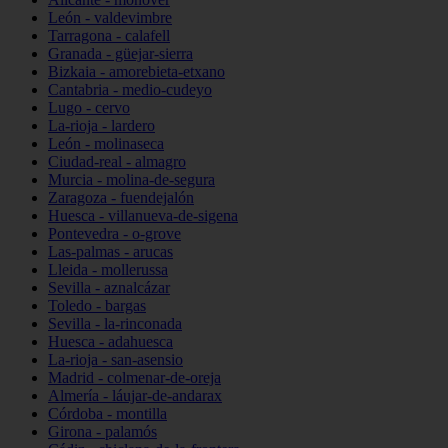
León - valdevimbre
Tarragona - calafell
Granada - güejar-sierra
Bizkaia - amorebieta-etxano
Cantabria - medio-cudeyo
Lugo - cervo
La-rioja - lardero
León - molinaseca
Ciudad-real - almagro
Murcia - molina-de-segura
Zaragoza - fuendejalón
Huesca - villanueva-de-sigena
Pontevedra - o-grove
Las-palmas - arucas
Lleida - mollerussa
Sevilla - aznalcázar
Toledo - bargas
Sevilla - la-rinconada
Huesca - adahuesca
La-rioja - san-asensio
Madrid - colmenar-de-oreja
Almería - láujar-de-andarax
Córdoba - montilla
Girona - palamós