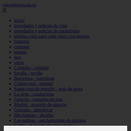
vinosdegranada.es
☰
Inicio
novedades y noticias de vino
novedades y noticias de enoturismo
antiguo vaso para catar vinos crucigrama
bulgaria
comprar
espana
tipo
vinos
Córdoba - córdoba
Sevilla - sevilla
Barcelona - barcelona
Ciudad-real - montiel
Santa-cruz-de-tenerife - guía-de-isora
La-rioja - casalarreina
Almería - roquetas-de-mar
Madrid - pozuelo-de-alarcón
Granada - almuñécar
Illes-balears - alcúdia
Las-palmas - san-bartolomé-de-tirajana
Cádiz - el-puerto-de-santa-maría
Madrid - valdemoro