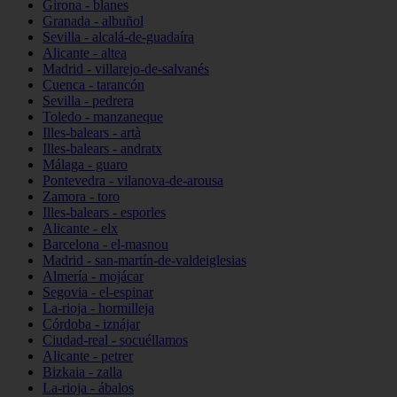
Girona - blanes
Granada - albuñol
Sevilla - alcalá-de-guadaíra
Alicante - altea
Madrid - villarejo-de-salvanés
Cuenca - tarancón
Sevilla - pedrera
Toledo - manzaneque
Illes-balears - artà
Illes-balears - andratx
Málaga - guaro
Pontevedra - vilanova-de-arousa
Zamora - toro
Illes-balears - esporles
Alicante - elx
Barcelona - el-masnou
Madrid - san-martín-de-valdeiglesias
Almería - mojácar
Segovia - el-espinar
La-rioja - hormilleja
Córdoba - iznájar
Ciudad-real - socuéllamos
Alicante - petrer
Bizkaia - zalla
La-rioja - ábalos