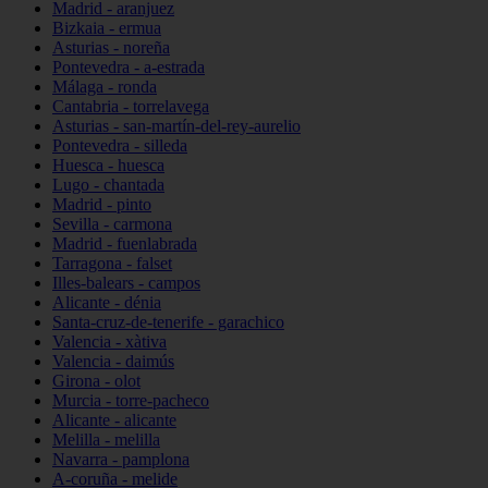
Madrid - aranjuez
Bizkaia - ermua
Asturias - noreña
Pontevedra - a-estrada
Málaga - ronda
Cantabria - torrelavega
Asturias - san-martín-del-rey-aurelio
Pontevedra - silleda
Huesca - huesca
Lugo - chantada
Madrid - pinto
Sevilla - carmona
Madrid - fuenlabrada
Tarragona - falset
Illes-balears - campos
Alicante - dénia
Santa-cruz-de-tenerife - garachico
Valencia - xàtiva
Valencia - daimús
Girona - olot
Murcia - torre-pacheco
Alicante - alicante
Melilla - melilla
Navarra - pamplona
A-coruña - melide