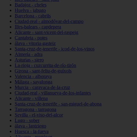
Badajoz - cheles
Huelva - jabugo
Barcelona - cabrils
Ciudad-real - almodóvar-del-campo
Illes-balears - capdepera
Alicante - sant-vicent-del-raspeig
Cantabria - potes
álava - vitoria-gasteiz
Santa-cruz-de-tenerife - icod-de-los-vinos
Almería - adra
Asturias - siero
La-rioja - cuzcurrita-de-río-tirón
Girona - sant-feliu-de-guíxols
Valencia - alboraya
Málaga - sayalonga
Murcia - caravaca-de-la-cruz
Ciudad-real - villanueva-de-los-infantes
Alicante - villena
Santa-cruz-de-tenerife - san-miguel-de-abona
Tarragona - tarragona
Sevilla - el-viso-del-alcor
Lugo - sober
álava - lantziego
Huesca - la-fueva
Alicante - monòver