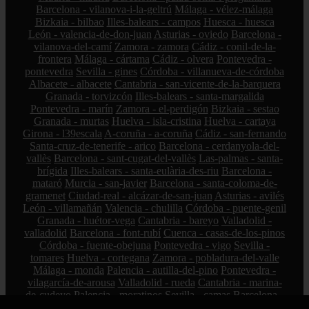
Barcelona - vilanova-i-la-geltrú
Málaga - vélez-málaga
Bizkaia - bilbao
Illes-balears - campos
Huesca - huesca
León - valencia-de-don-juan
Asturias - oviedo
Barcelona -
vilanova-del-camí
Zamora - zamora
Cádiz - conil-de-la-
frontera
Málaga - cártama
Cádiz - olvera
Pontevedra -
pontevedra
Sevilla - gines
Córdoba - villanueva-de-córdoba
Albacete - albacete
Cantabria - san-vicente-de-la-barquera
Granada - torvizcón
Illes-balears - santa-margalida
Pontevedra - marín
Zamora - el-perdigón
Bizkaia - sestao
Granada - murtas
Huelva - isla-cristina
Huelva - cartaya
Girona - l39escala
A-coruña - a-coruña
Cádiz - san-fernando
Santa-cruz-de-tenerife - arico
Barcelona - cerdanyola-del-
vallès
Barcelona - sant-cugat-del-vallès
Las-palmas - santa-
brígida
Illes-balears - santa-eulària-des-riu
Barcelona -
mataró
Murcia - san-javier
Barcelona - santa-coloma-de-
gramenet
Ciudad-real - alcázar-de-san-juan
Asturias - avilés
León - villamañán
Valencia - chulilla
Córdoba - puente-genil
Granada - huétor-vega
Cantabria - bareyo
Valladolid -
valladolid
Barcelona - font-rubí
Cuenca - casas-de-los-pinos
Córdoba - fuente-obejuna
Pontevedra - vigo
Sevilla -
tomares
Huelva - cortegana
Zamora - pobladura-del-valle
Málaga - monda
Palencia - autilla-del-pino
Pontevedra -
vilagarcía-de-arousa
Valladolid - rueda
Cantabria - marina-
de-cudeyo
Palencia - moratinos
Sevilla - camas
Barcelona -
subirats
Illes-balears - sant-joan
Badajoz - cheles
Huelva -