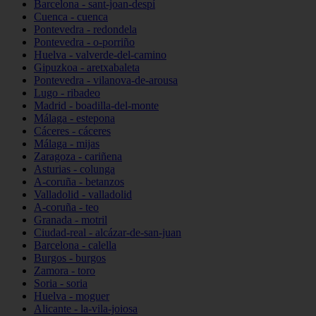
Barcelona - sant-joan-despí
Cuenca - cuenca
Pontevedra - redondela
Pontevedra - o-porriño
Huelva - valverde-del-camino
Gipuzkoa - aretxabaleta
Pontevedra - vilanova-de-arousa
Lugo - ribadeo
Madrid - boadilla-del-monte
Málaga - estepona
Cáceres - cáceres
Málaga - mijas
Zaragoza - cariñena
Asturias - colunga
A-coruña - betanzos
Valladolid - valladolid
A-coruña - teo
Granada - motril
Ciudad-real - alcázar-de-san-juan
Barcelona - calella
Burgos - burgos
Zamora - toro
Soria - soria
Huelva - moguer
Alicante - la-vila-joiosa