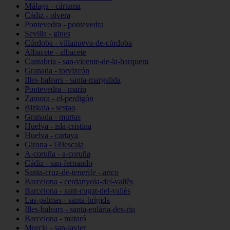
Málaga - cártama
Cádiz - olvera
Pontevedra - pontevedra
Sevilla - gines
Córdoba - villanueva-de-córdoba
Albacete - albacete
Cantabria - san-vicente-de-la-barquera
Granada - torvizcón
Illes-balears - santa-margalida
Pontevedra - marín
Zamora - el-perdigón
Bizkaia - sestao
Granada - murtas
Huelva - isla-cristina
Huelva - cartaya
Girona - l39escala
A-coruña - a-coruña
Cádiz - san-fernando
Santa-cruz-de-tenerife - arico
Barcelona - cerdanyola-del-vallès
Barcelona - sant-cugat-del-vallès
Las-palmas - santa-brígida
Illes-balears - santa-eulària-des-riu
Barcelona - mataró
Murcia - san-javier