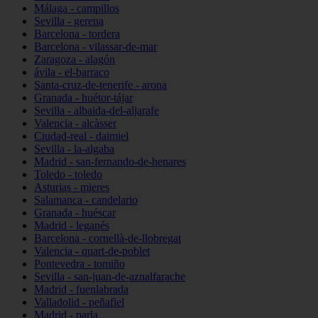
Málaga - campillos
Sevilla - gerena
Barcelona - tordera
Barcelona - vilassar-de-mar
Zaragoza - alagón
ávila - el-barraco
Santa-cruz-de-tenerife - arona
Granada - huétor-tájar
Sevilla - albaida-del-aljarafe
Valencia - alcàsser
Ciudad-real - daimiel
Sevilla - la-algaba
Madrid - san-fernando-de-henares
Toledo - toledo
Asturias - mieres
Salamanca - candelario
Granada - huéscar
Madrid - leganés
Barcelona - cornellà-de-llobregat
Valencia - quart-de-poblet
Pontevedra - tomiño
Sevilla - san-juan-de-aznalfarache
Madrid - fuenlabrada
Valladolid - peñafiel
Madrid - parla