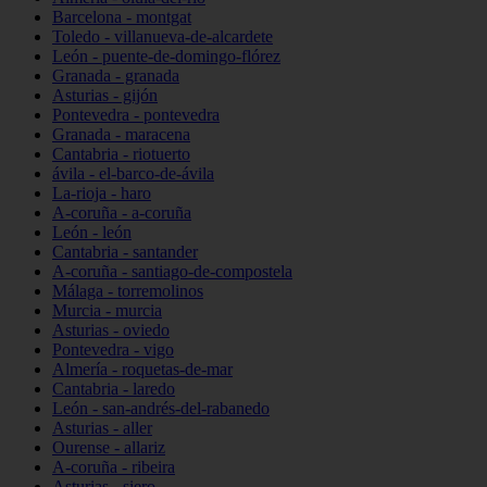
Barcelona - montgat
Toledo - villanueva-de-alcardete
León - puente-de-domingo-flórez
Granada - granada
Asturias - gijón
Pontevedra - pontevedra
Granada - maracena
Cantabria - riotuerto
ávila - el-barco-de-ávila
La-rioja - haro
A-coruña - a-coruña
León - león
Cantabria - santander
A-coruña - santiago-de-compostela
Málaga - torremolinos
Murcia - murcia
Asturias - oviedo
Pontevedra - vigo
Almería - roquetas-de-mar
Cantabria - laredo
León - san-andrés-del-rabanedo
Asturias - aller
Ourense - allariz
A-coruña - ribeira
Asturias - siero