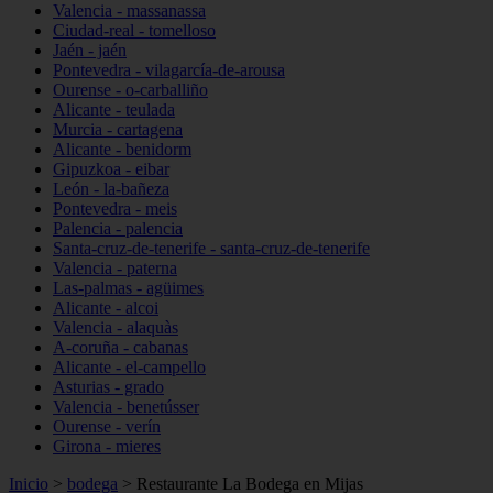
Valencia - massanassa
Ciudad-real - tomelloso
Jaén - jaén
Pontevedra - vilagarcía-de-arousa
Ourense - o-carballiño
Alicante - teulada
Murcia - cartagena
Alicante - benidorm
Gipuzkoa - eibar
León - la-bañeza
Pontevedra - meis
Palencia - palencia
Santa-cruz-de-tenerife - santa-cruz-de-tenerife
Valencia - paterna
Las-palmas - agüimes
Alicante - alcoi
Valencia - alaquàs
A-coruña - cabanas
Alicante - el-campello
Asturias - grado
Valencia - benetússer
Ourense - verín
Girona - mieres
Inicio
>
bodega
>
Restaurante La Bodega en Mijas