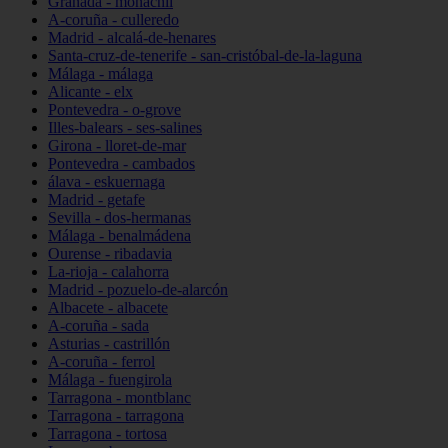
Granada - monachil
A-coruña - culleredo
Madrid - alcalá-de-henares
Santa-cruz-de-tenerife - san-cristóbal-de-la-laguna
Málaga - málaga
Alicante - elx
Pontevedra - o-grove
Illes-balears - ses-salines
Girona - lloret-de-mar
Pontevedra - cambados
álava - eskuernaga
Madrid - getafe
Sevilla - dos-hermanas
Málaga - benalmádena
Ourense - ribadavia
La-rioja - calahorra
Madrid - pozuelo-de-alarcón
Albacete - albacete
A-coruña - sada
Asturias - castrillón
A-coruña - ferrol
Málaga - fuengirola
Tarragona - montblanc
Tarragona - tarragona
Tarragona - tortosa