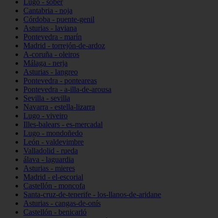
Lugo - sober
Cantabria - noja
Córdoba - puente-genil
Asturias - laviana
Pontevedra - marín
Madrid - torrejón-de-ardoz
A-coruña - oleiros
Málaga - nerja
Asturias - langreo
Pontevedra - ponteareas
Pontevedra - a-illa-de-arousa
Sevilla - sevilla
Navarra - estella-lizarra
Lugo - viveiro
Illes-balears - es-mercadal
Lugo - mondoñedo
León - valdevimbre
Valladolid - rueda
álava - laguardia
Asturias - mieres
Madrid - el-escorial
Castellón - moncofa
Santa-cruz-de-tenerife - los-llanos-de-aridane
Asturias - cangas-de-onís
Castellón - benicarló