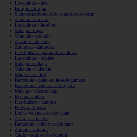
Las-palmas - tías
Burgos - burgos
Santa-cruz-de-tenerife - puerto-de-la-cruz
Almería - almería
Las-palmas - la-oliva
Málaga - mijas
Granada - granada
Alicante - alicante
Zaragoza - zaragoza
Illes-balears - palma-de-mallorca
Las-palmas - teguise
Málaga - málaga
Valencia - valencia
Madrid - madrid
Barcelona - palau-solità-i-plegamans
Barcelona - vilanova-i-la-geltrú
Málaga - vélez-málaga
Bizkaia - bilbao
Illes-balears - campos
Huesca - huesca
León - valencia-de-don-juan
Asturias - oviedo
Barcelona - vilanova-del-camí
Zamora - zamora
Cádiz - conil-de-la-frontera