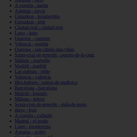
A-coruña - narón
Asturias - navia
Gipuzkoa - hondarribia
Gipuzkoa - irun
Ciudad-real - ciudad-real
Lugo - lugo
Ourense - ourense
Valencia - gandia
Ourense - san-cibrao-das-viñas
Santa-cruz-de-tenerife - puerto-de-la-cruz
Málaga - marbella
Madrid - madrid
Las-palmas - telde
Valencia - valencia
Illes-balears - palma-de-mallorca
Barcelona - barcelona
Madrid - leganés
Málaga - torrox
Santa-cruz-de-tenerife - guía-de-isora
álava - leza
A-coruña - carballo
Madrid - el-boalo
Lugo - monterroso
Asturias - avilés