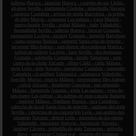
isábena
Huesca - alquézar
Huesca - castejón-de-sos
Lleida -
alt-àneu
Sevilla - marinaleda
Córdoba - almedinilla
Navarra
- zangoza
Cantabria - arenas-de-iguña
Barcelona - la-pobla-
de-lillet
Murcia - cartagena
Las-palmas - yaiza
Madrid -
nuevo-baztán
Sevilla - arahal
Málaga - istán
Valladolid -
fuensaldaña
Sevilla - salteras
Huesca - biescas
Granada -
pampaneira
La-rioja - ezcaray
Granada - lanjarón
Barcelona
- santa-susanna
Bizkaia - santurtzi
Santa-cruz-de-tenerife -
tacoronte
Illes-balears - sant-llorenç-des-cardassar
Huesca -
sallent-de-gállego
La-rioja - haro
Sevilla - dos-hermanas
Granada - salobreña
Cantabria - laredo
Tarragona - sant-
carles-de-la-ràpita
Alicante - dénia
Cádiz - cádiz
Málaga -
nerja
León - león
Navarra - pamplona
Cantabria - santander
Cantabria - el-astillero
Salamanca - salamanca
Valladolid -
boecillo
Murcia - murcia
Málaga - torremolinos
Illes-balears
- calvià
Alicante - benidorm
Gipuzkoa - san-sebastián
Málaga - fuengirola
Asturias - gijón
Las-palmas - vega-de-
san-mateo
Las-palmas - las-palmas-de-gran-canaria
Badajoz
- badajoz
Málaga - frigiliana
Huesca - jaca
Cantabria -
cabezón-de-la-sal
Santa-cruz-de-tenerife - santiago-del-teide
Sevilla - valencina-de-la-concepción
León - san-andrés-del-
rabanedo
Navarra - deierri
León - gusendos-de-los-oteros
Valladolid - mucientes
Segovia - fuentesoto
Navarra -
lumbier
Cáceres - robledillo-de-gata
Tarragona - solivella
álava - samaniego
Ciudad-real - retuerta-del-bullaque