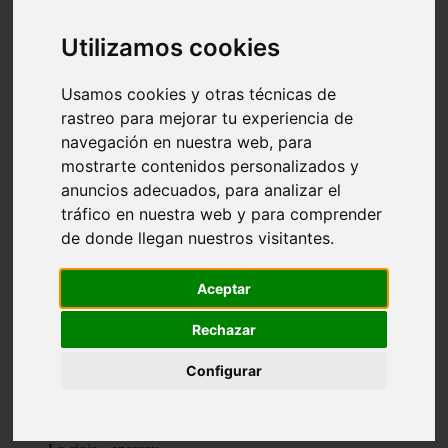
Granada - pulianas
Santa-cruz-de-tenerife - los-llanos-de-aridane
Utilizamos cookies
Cantabria - suances
Sevilla - bormujos
Granada - monachil
Usamos cookies y otras técnicas de
Málaga - júzcar
rastreo para mejorar tu experiencia de
Huesca - isábena
navegación en nuestra web, para
Huesca - alquézar
Huesca - castejón-de-sos
mostrarte contenidos personalizados y
Lleida - alt-àneu
anuncios adecuados, para analizar el
Sevilla - marinaleda
tráfico en nuestra web y para comprender
Córdoba - almedinilla
Navarra - zangoza
de donde llegan nuestros visitantes.
Cantabria - arenas-de-iguña
Barcelona - la-pobla-de-lillet
Murcia - cartagena
Aceptar
Las-palmas - yaiza
Madrid - nuevo-baztán
Rechazar
Sevilla - arahal
Málaga - istán
Configurar
Valladolid - fuensaldaña
Sevilla - salteras
Huesca - biescas
Granada - pampaneira