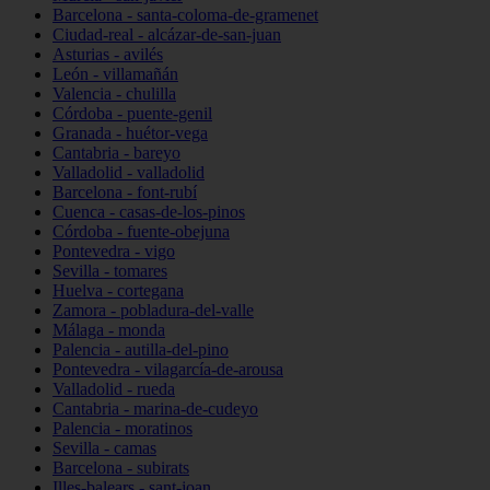
Barcelona - santa-coloma-de-gramenet
Ciudad-real - alcázar-de-san-juan
Asturias - avilés
León - villamañán
Valencia - chulilla
Córdoba - puente-genil
Granada - huétor-vega
Cantabria - bareyo
Valladolid - valladolid
Barcelona - font-rubí
Cuenca - casas-de-los-pinos
Córdoba - fuente-obejuna
Pontevedra - vigo
Sevilla - tomares
Huelva - cortegana
Zamora - pobladura-del-valle
Málaga - monda
Palencia - autilla-del-pino
Pontevedra - vilagarcía-de-arousa
Valladolid - rueda
Cantabria - marina-de-cudeyo
Palencia - moratinos
Sevilla - camas
Barcelona - subirats
Illes-balears - sant-joan