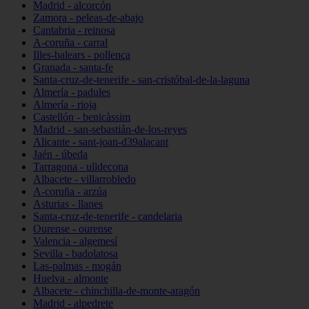
Madrid - alcorcón
Zamora - peleas-de-abajo
Cantabria - reinosa
A-coruña - carral
Illes-balears - pollença
Granada - santa-fe
Santa-cruz-de-tenerife - san-cristóbal-de-la-laguna
Almería - padules
Almería - rioja
Castellón - benicàssim
Madrid - san-sebastián-de-los-reyes
Alicante - sant-joan-d39alacant
Jaén - úbeda
Tarragona - ulldecona
Albacete - villarrobledo
A-coruña - arzúa
Asturias - llanes
Santa-cruz-de-tenerife - candelaria
Ourense - ourense
Valencia - algemesí
Sevilla - badolatosa
Las-palmas - mogán
Huelva - almonte
Albacete - chinchilla-de-monte-aragón
Madrid - alpedrete