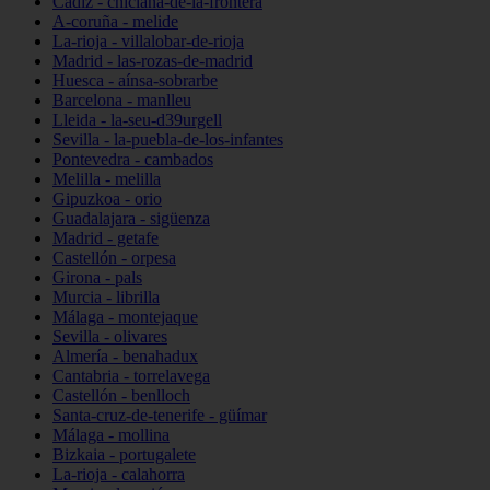
Cádiz - chiclana-de-la-frontera
A-coruña - melide
La-rioja - villalobar-de-rioja
Madrid - las-rozas-de-madrid
Huesca - aínsa-sobrarbe
Barcelona - manlleu
Lleida - la-seu-d39urgell
Sevilla - la-puebla-de-los-infantes
Pontevedra - cambados
Melilla - melilla
Gipuzkoa - orio
Guadalajara - sigüenza
Madrid - getafe
Castellón - orpesa
Girona - pals
Murcia - librilla
Málaga - montejaque
Sevilla - olivares
Almería - benahadux
Cantabria - torrelavega
Castellón - benlloch
Santa-cruz-de-tenerife - güímar
Málaga - mollina
Bizkaia - portugalete
La-rioja - calahorra