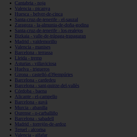
Cantabria - noja
Valencia - picanya
Huesca - belver-de-cinca
Santa-cruz-de-tenerife - el-sauzal
Zaragoza - la-almunia-de-doña-godina
Santa-cruz-de-tenerife - los-realejos
Bizkaia - valle-de-trápaga-trapagaran
Madrid - valdemorillo
Valencia - manises
Barcelona - terrassa
Lleida - tremp
Asturias - villaviciosa
Huelva - trigueros
Girona - castelló-d39empúries
Barcelona - cardedeu
Barcelona - sant-quirze-del-vallès
Córdoba - baena
Alicante - el-campello
Barcelona - gavà
Murcia - abanilla
Ourense - o-carballiño
Barcelona - sabadell
Madrid - torrejón-de-ardoz
Teruel - alcorisa
Valencia - alfafar