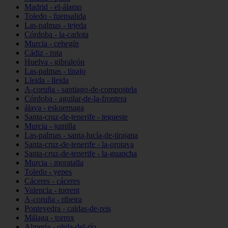
Madrid - el-álamo
Toledo - fuensalida
Las-palmas - tejeda
Córdoba - la-carlota
Murcia - cehegín
Cádiz - rota
Huelva - gibraleón
Las-palmas - tinajo
Lleida - lleida
A-coruña - santiago-de-compostela
Córdoba - aguilar-de-la-frontera
álava - eskuernaga
Santa-cruz-de-tenerife - tegueste
Murcia - jumilla
Las-palmas - santa-lucía-de-tirajana
Santa-cruz-de-tenerife - la-orotava
Santa-cruz-de-tenerife - la-guancha
Murcia - moratalla
Toledo - yepes
Cáceres - cáceres
Valencia - torrent
A-coruña - ribeira
Pontevedra - caldas-de-reis
Málaga - torrox
Almería - olula-del-río