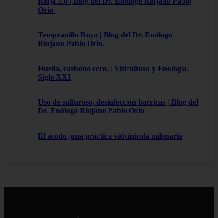
Rioja 2.0 | Blog del Dr. Enólogo Riojano Pablo
Orio.
Tempranillo Royo | Blog del Dr. Enólogo
Riojano Pablo Orio.
Huella, carbono cero. | Viticultura y Enología.
Siglo XXI
Uso de sulfuroso, desinfección barricas | Blog del
Dr. Enólogo Riojano Pablo Orio.
El acodo ,una práctica vitivínicola milenaria