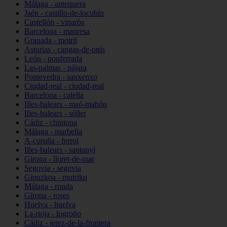
Málaga - antequera
Jaén - castillo-de-locubín
Castellón - vinaròs
Barcelona - manresa
Granada - motril
Asturias - cangas-de-onís
León - ponferrada
Las-palmas - pájara
Pontevedra - sanxenxo
Ciudad-real - ciudad-real
Barcelona - calella
Illes-balears - maó-mahón
Illes-balears - sóller
Cádiz - chipiona
Málaga - marbella
A-coruña - ferrol
Illes-balears - santanyí
Girona - lloret-de-mar
Segovia - segovia
Gipuzkoa - mutriku
Málaga - ronda
Girona - roses
Huelva - huelva
La-rioja - logroño
Cádiz - jerez-de-la-frontera