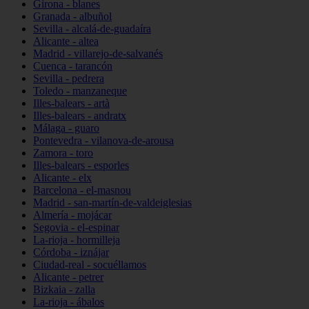
Girona - blanes
Granada - albuñol
Sevilla - alcalá-de-guadaíra
Alicante - altea
Madrid - villarejo-de-salvanés
Cuenca - tarancón
Sevilla - pedrera
Toledo - manzaneque
Illes-balears - artà
Illes-balears - andratx
Málaga - guaro
Pontevedra - vilanova-de-arousa
Zamora - toro
Illes-balears - esporles
Alicante - elx
Barcelona - el-masnou
Madrid - san-martín-de-valdeiglesias
Almería - mojácar
Segovia - el-espinar
La-rioja - hormilleja
Córdoba - iznájar
Ciudad-real - socuéllamos
Alicante - petrer
Bizkaia - zalla
La-rioja - ábalos