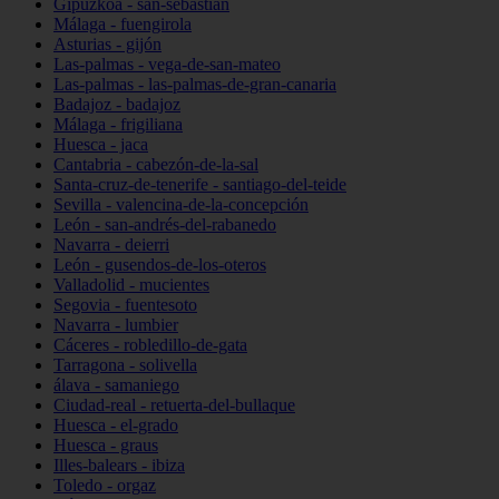
Gipuzkoa - san-sebastián
Málaga - fuengirola
Asturias - gijón
Las-palmas - vega-de-san-mateo
Las-palmas - las-palmas-de-gran-canaria
Badajoz - badajoz
Málaga - frigiliana
Huesca - jaca
Cantabria - cabezón-de-la-sal
Santa-cruz-de-tenerife - santiago-del-teide
Sevilla - valencina-de-la-concepción
León - san-andrés-del-rabanedo
Navarra - deierri
León - gusendos-de-los-oteros
Valladolid - mucientes
Segovia - fuentesoto
Navarra - lumbier
Cáceres - robledillo-de-gata
Tarragona - solivella
álava - samaniego
Ciudad-real - retuerta-del-bullaque
Huesca - el-grado
Huesca - graus
Illes-balears - ibiza
Toledo - orgaz