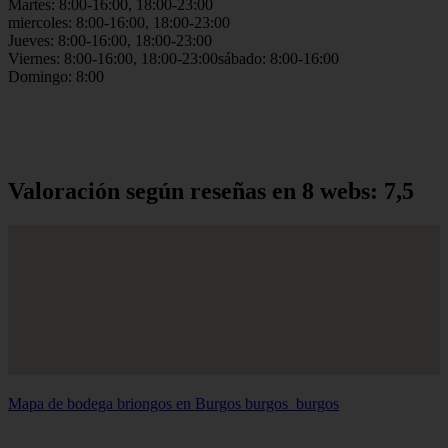
Martes: 8:00-16:00, 18:00-23:00
miercoles: 8:00-16:00, 18:00-23:00
Jueves: 8:00-16:00, 18:00-23:00
Viernes: 8:00-16:00, 18:00-23:00sábado: 8:00-16:00
Domingo: 8:00
Valoración según reseñas en 8 webs: 7,5
Mapa de bodega briongos en Burgos
burgos_burgos