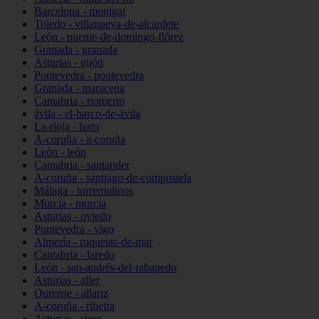
Barcelona - montgat
Toledo - villanueva-de-alcardete
León - puente-de-domingo-flórez
Granada - granada
Asturias - gijón
Pontevedra - pontevedra
Granada - maracena
Cantabria - riotuerto
ávila - el-barco-de-ávila
La-rioja - haro
A-coruña - a-coruña
León - león
Cantabria - santander
A-coruña - santiago-de-compostela
Málaga - torremolinos
Murcia - murcia
Asturias - oviedo
Pontevedra - vigo
Almería - roquetas-de-mar
Cantabria - laredo
León - san-andrés-del-rabanedo
Asturias - aller
Ourense - allariz
A-coruña - ribeira
Asturias - siero