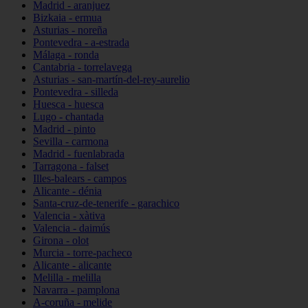
Madrid - aranjuez
Bizkaia - ermua
Asturias - noreña
Pontevedra - a-estrada
Málaga - ronda
Cantabria - torrelavega
Asturias - san-martín-del-rey-aurelio
Pontevedra - silleda
Huesca - huesca
Lugo - chantada
Madrid - pinto
Sevilla - carmona
Madrid - fuenlabrada
Tarragona - falset
Illes-balears - campos
Alicante - dénia
Santa-cruz-de-tenerife - garachico
Valencia - xàtiva
Valencia - daimús
Girona - olot
Murcia - torre-pacheco
Alicante - alicante
Melilla - melilla
Navarra - pamplona
A-coruña - melide