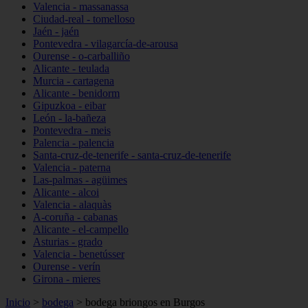
Valencia - massanassa
Ciudad-real - tomelloso
Jaén - jaén
Pontevedra - vilagarcía-de-arousa
Ourense - o-carballiño
Alicante - teulada
Murcia - cartagena
Alicante - benidorm
Gipuzkoa - eibar
León - la-bañeza
Pontevedra - meis
Palencia - palencia
Santa-cruz-de-tenerife - santa-cruz-de-tenerife
Valencia - paterna
Las-palmas - agüimes
Alicante - alcoi
Valencia - alaquàs
A-coruña - cabanas
Alicante - el-campello
Asturias - grado
Valencia - benetússer
Ourense - verín
Girona - mieres
Inicio
>
bodega
>
bodega briongos en Burgos