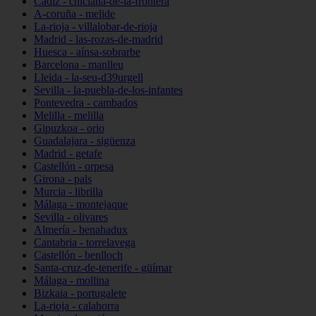
Cádiz - chiclana-de-la-frontera
A-coruña - melide
La-rioja - villalobar-de-rioja
Madrid - las-rozas-de-madrid
Huesca - aínsa-sobrarbe
Barcelona - manlleu
Lleida - la-seu-d39urgell
Sevilla - la-puebla-de-los-infantes
Pontevedra - cambados
Melilla - melilla
Gipuzkoa - orio
Guadalajara - sigüenza
Madrid - getafe
Castellón - orpesa
Girona - pals
Murcia - librilla
Málaga - montejaque
Sevilla - olivares
Almería - benahadux
Cantabria - torrelavega
Castellón - benlloch
Santa-cruz-de-tenerife - güímar
Málaga - mollina
Bizkaia - portugalete
La-rioja - calahorra