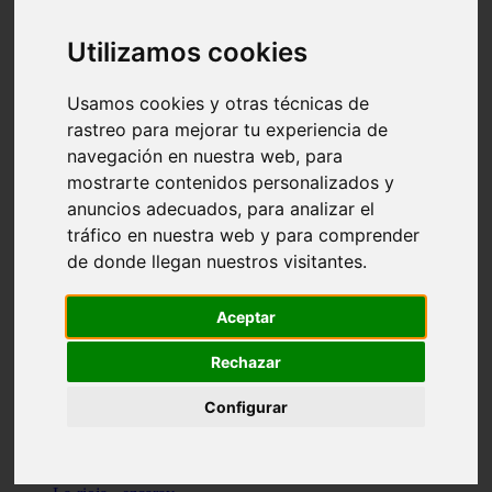
Granada - pulianas
Santa-cruz-de-tenerife - los-llanos-de-aridane
Utilizamos cookies
Cantabria - suances
Sevilla - bormujos
Granada - monachil
Usamos cookies y otras técnicas de
Málaga - júzcar
rastreo para mejorar tu experiencia de
Huesca - isábena
navegación en nuestra web, para
Huesca - alquézar
Huesca - castejón-de-sos
mostrarte contenidos personalizados y
Lleida - alt-àneu
anuncios adecuados, para analizar el
Sevilla - marinaleda
tráfico en nuestra web y para comprender
Córdoba - almedinilla
Navarra - zangoza
de donde llegan nuestros visitantes.
Cantabria - arenas-de-iguña
Barcelona - la-pobla-de-lillet
Murcia - cartagena
Aceptar
Las-palmas - yaiza
Madrid - nuevo-baztán
Rechazar
Sevilla - arahal
Málaga - istán
Configurar
Valladolid - fuensaldaña
Sevilla - salteras
Huesca - biescas
Granada - pampaneira