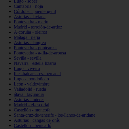
Lugo - sober
Cantabria - noja
Córdoba - puente-genil
Asturias - laviana
Pontevedra - marín
Madrid - torrejón-de-ardoz
A-coruña - oleiros
Málaga - nerja
Asturias - langreo
Pontevedra - ponteareas
Pontevedra - a-illa-de-arousa
Sevilla - sevilla
Navarra - estella-lizarra
Lugo - viveiro
Illes-balears - es-mercadal
Lugo - mondoñedo
León - valdevimbre
Valladolid - rueda
álava - laguardia
Asturias - mieres
Madrid - el-escorial
Castellón - moncofa
Santa-cruz-de-tenerife - los-llanos-de-aridane
Asturias - cangas-de-onís
Castellón - benicarló