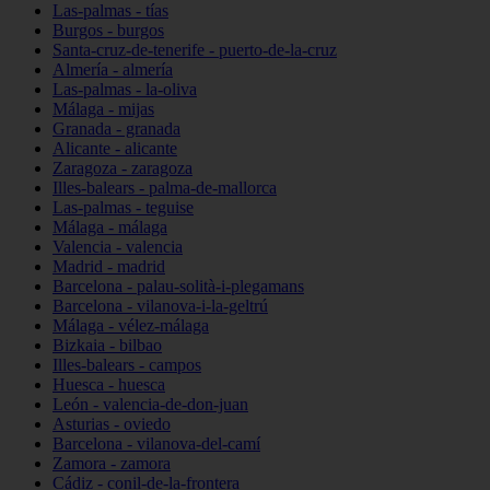
Las-palmas - tías
Burgos - burgos
Santa-cruz-de-tenerife - puerto-de-la-cruz
Almería - almería
Las-palmas - la-oliva
Málaga - mijas
Granada - granada
Alicante - alicante
Zaragoza - zaragoza
Illes-balears - palma-de-mallorca
Las-palmas - teguise
Málaga - málaga
Valencia - valencia
Madrid - madrid
Barcelona - palau-solità-i-plegamans
Barcelona - vilanova-i-la-geltrú
Málaga - vélez-málaga
Bizkaia - bilbao
Illes-balears - campos
Huesca - huesca
León - valencia-de-don-juan
Asturias - oviedo
Barcelona - vilanova-del-camí
Zamora - zamora
Cádiz - conil-de-la-frontera