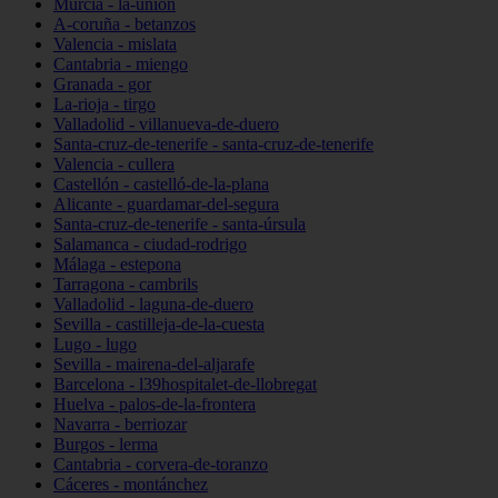
Murcia - la-unión
A-coruña - betanzos
Valencia - mislata
Cantabria - miengo
Granada - gor
La-rioja - tirgo
Valladolid - villanueva-de-duero
Santa-cruz-de-tenerife - santa-cruz-de-tenerife
Valencia - cullera
Castellón - castelló-de-la-plana
Alicante - guardamar-del-segura
Santa-cruz-de-tenerife - santa-úrsula
Salamanca - ciudad-rodrigo
Málaga - estepona
Tarragona - cambrils
Valladolid - laguna-de-duero
Sevilla - castilleja-de-la-cuesta
Lugo - lugo
Sevilla - mairena-del-aljarafe
Barcelona - l39hospitalet-de-llobregat
Huelva - palos-de-la-frontera
Navarra - berriozar
Burgos - lerma
Cantabria - corvera-de-toranzo
Cáceres - montánchez