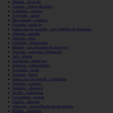
Madrid - alcorcón
Zamora - peleas-de-abajo
Cantabria - reinosa
A-coruña - carral
Illes-balears - pollença
Granada - santa-fe
Santa-cruz-de-tenerife - san-cristóbal-de-la-laguna
Almería - padules
Almería - rioja
Castellón - benicàssim
Madrid - san-sebastián-de-los-reyes
Alicante - sant-joan-d39alacant
Jaén - úbeda
Tarragona - ulldecona
Albacete - villarrobledo
A-coruña - arzúa
Asturias - llanes
Santa-cruz-de-tenerife - candelaria
Ourense - ourense
Valencia - algemesí
Sevilla - badolatosa
Las-palmas - mogán
Huelva - almonte
Albacete - chinchilla-de-monte-aragón
Madrid - alpedrete