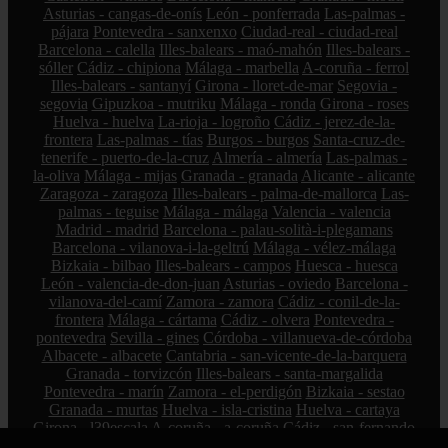
Asturias - cangas-de-onís
León - ponferrada
Las-palmas -
pájara
Pontevedra - sanxenxo
Ciudad-real - ciudad-real
Barcelona - calella
Illes-balears - maó-mahón
Illes-balears -
sóller
Cádiz - chipiona
Málaga - marbella
A-coruña - ferrol
Illes-balears - santanyí
Girona - lloret-de-mar
Segovia -
segovia
Gipuzkoa - mutriku
Málaga - ronda
Girona - roses
Huelva - huelva
La-rioja - logroño
Cádiz - jerez-de-la-
frontera
Las-palmas - tías
Burgos - burgos
Santa-cruz-de-
tenerife - puerto-de-la-cruz
Almería - almería
Las-palmas -
la-oliva
Málaga - mijas
Granada - granada
Alicante - alicante
Zaragoza - zaragoza
Illes-balears - palma-de-mallorca
Las-
palmas - teguise
Málaga - málaga
Valencia - valencia
Madrid - madrid
Barcelona - palau-solità-i-plegamans
Barcelona - vilanova-i-la-geltrú
Málaga - vélez-málaga
Bizkaia - bilbao
Illes-balears - campos
Huesca - huesca
León - valencia-de-don-juan
Asturias - oviedo
Barcelona -
vilanova-del-camí
Zamora - zamora
Cádiz - conil-de-la-
frontera
Málaga - cártama
Cádiz - olvera
Pontevedra -
pontevedra
Sevilla - gines
Córdoba - villanueva-de-córdoba
Albacete - albacete
Cantabria - san-vicente-de-la-barquera
Granada - torvizcón
Illes-balears - santa-margalida
Pontevedra - marín
Zamora - el-perdigón
Bizkaia - sestao
Granada - murtas
Huelva - isla-cristina
Huelva - cartaya
Girona - l39escala
A-coruña - a-coruña
Cádiz - san-fernando
Santa-cruz-de-tenerife - arico
Barcelona - cerdanyola-del-