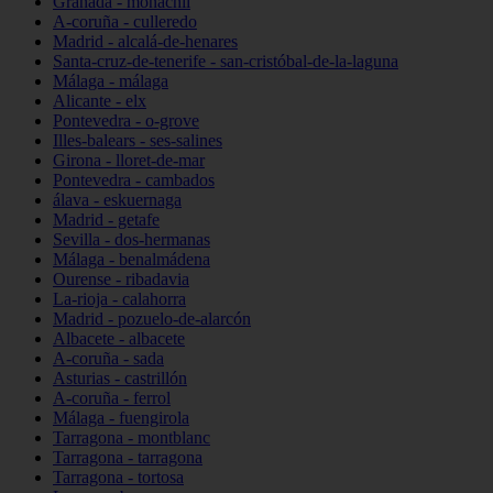
Granada - monachil
A-coruña - culleredo
Madrid - alcalá-de-henares
Santa-cruz-de-tenerife - san-cristóbal-de-la-laguna
Málaga - málaga
Alicante - elx
Pontevedra - o-grove
Illes-balears - ses-salines
Girona - lloret-de-mar
Pontevedra - cambados
álava - eskuernaga
Madrid - getafe
Sevilla - dos-hermanas
Málaga - benalmádena
Ourense - ribadavia
La-rioja - calahorra
Madrid - pozuelo-de-alarcón
Albacete - albacete
A-coruña - sada
Asturias - castrillón
A-coruña - ferrol
Málaga - fuengirola
Tarragona - montblanc
Tarragona - tarragona
Tarragona - tortosa