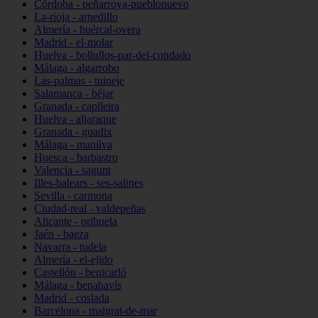
Córdoba - peñarroya-pueblonuevo
La-rioja - arnedillo
Almería - huércal-overa
Madrid - el-molar
Huelva - bollullos-par-del-condado
Málaga - algarrobo
Las-palmas - tuineje
Salamanca - béjar
Granada - capileira
Huelva - aljaraque
Granada - guadix
Málaga - manilva
Huesca - barbastro
Valencia - sagunt
Illes-balears - ses-salines
Sevilla - carmona
Ciudad-real - valdepeñas
Alicante - orihuela
Jaén - baeza
Navarra - tudela
Almería - el-ejido
Castellón - benicarló
Málaga - benahavís
Madrid - coslada
Barcelona - malgrat-de-mar