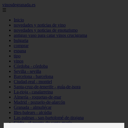
vinosdegranada.es
☰
Inicio
novedades y noticias de vino
novedades y noticias de enoturismo
antiguo vaso para catar vinos crucigrama
bulgaria
comprar
espana
tipo
vinos
Córdoba - córdoba
Sevilla - sevilla
Barcelona - barcelona
Ciudad-real - montiel
Santa-cruz-de-tenerife - guía-de-isora
La-rioja - casalarreina
Almería - roquetas-de-mar
Madrid - pozuelo-de-alarcón
Granada - almuñécar
Illes-balears - alcúdia
Las-palmas - san-bartolomé-de-tirajana
Cádiz - el-puerto-de-santa-maría
Madrid - valdemoro