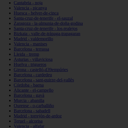
Cantabria - noja
Valencia - picanya
Huesca - belver-de-cinca
Santa-cruz-de-tenerife - el-sauzal
Zaragoza - la-almunia-de-doña-godina
Santa-cruz-de-tenerife - los-realejos
Bizkaia - valle-de-trápaga-trapagaran
Madrid - valdemorillo
Valencia - manises
Barcelona - terrassa
Lleida - tremp
Asturias - villaviciosa
Huelva - trigueros
Girona - castelló-d39empúries
Barcelona - cardedeu
Barcelona - sant-quirze-del-vallès
Córdoba - baena
Alicante - el-campello
Barcelona - gavà
Murcia - abanilla
Ourense - o-carballiño
Barcelona - sabadell
Madrid - torrejón-de-ardoz
Teruel - alcorisa
Valencia - alfafar