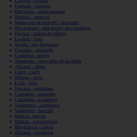
La-rioja - ezcaray
Granada - lanjarón
Barcelona - santa-susanna
Bizkaia - santurtzi
Santa-cruz-de-tenerife - tacoronte
Illes-balears - sant-llorenç-des-cardassar
Huesca - sallent-de-gállego
La-rioja - haro
Sevilla - dos-hermanas
Granada - salobreña
Cantabria - laredo
Tarragona - sant-carles-de-la-ràpita
Alicante - dénia
Cádiz - cádiz
Málaga - nerja
León - león
Navarra - pamplona
Cantabria - santander
Cantabria - el-astillero
Salamanca - salamanca
Valladolid - boecillo
Murcia - murcia
Málaga - torremolinos
Illes-balears - calvià
Alicante - benidorm