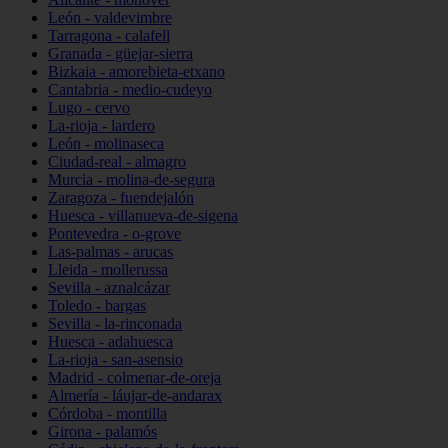
León - valdevimbre
Tarragona - calafell
Granada - güejar-sierra
Bizkaia - amorebieta-etxano
Cantabria - medio-cudeyo
Lugo - cervo
La-rioja - lardero
León - molinaseca
Ciudad-real - almagro
Murcia - molina-de-segura
Zaragoza - fuendejalón
Huesca - villanueva-de-sigena
Pontevedra - o-grove
Las-palmas - arucas
Lleida - mollerussa
Sevilla - aznalcázar
Toledo - bargas
Sevilla - la-rinconada
Huesca - adahuesca
La-rioja - san-asensio
Madrid - colmenar-de-oreja
Almería - láujar-de-andarax
Córdoba - montilla
Girona - palamós