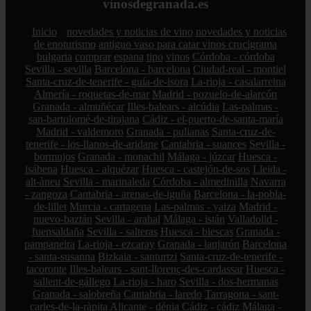
vinosdegranada.es
Inicio
novedades y noticias de vino
novedades y noticias
de enoturismo
antiguo vaso para catar vinos crucigrama
bulgaria
comprar
espana
tipo
vinos
Córdoba - córdoba
Sevilla - sevilla
Barcelona - barcelona
Ciudad-real - montiel
Santa-cruz-de-tenerife - guía-de-isora
La-rioja - casalarreina
Almería - roquetas-de-mar
Madrid - pozuelo-de-alarcón
Granada - almuñécar
Illes-balears - alcúdia
Las-palmas -
san-bartolomé-de-tirajana
Cádiz - el-puerto-de-santa-maría
Madrid - valdemoro
Granada - pulianas
Santa-cruz-de-
tenerife - los-llanos-de-aridane
Cantabria - suances
Sevilla -
bormujos
Granada - monachil
Málaga - júzcar
Huesca -
isábena
Huesca - alquézar
Huesca - castejón-de-sos
Lleida -
alt-àneu
Sevilla - marinaleda
Córdoba - almedinilla
Navarra
- zangoza
Cantabria - arenas-de-iguña
Barcelona - la-pobla-
de-lillet
Murcia - cartagena
Las-palmas - yaiza
Madrid -
nuevo-baztán
Sevilla - arahal
Málaga - istán
Valladolid -
fuensaldaña
Sevilla - salteras
Huesca - biescas
Granada -
pampaneira
La-rioja - ezcaray
Granada - lanjarón
Barcelona
- santa-susanna
Bizkaia - santurtzi
Santa-cruz-de-tenerife -
tacoronte
Illes-balears - sant-llorenç-des-cardassar
Huesca -
sallent-de-gállego
La-rioja - haro
Sevilla - dos-hermanas
Granada - salobreña
Cantabria - laredo
Tarragona - sant-
carles-de-la-ràpita
Alicante - dénia
Cádiz - cádiz
Málaga -