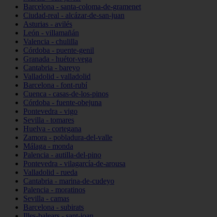
Barcelona - santa-coloma-de-gramenet
Ciudad-real - alcázar-de-san-juan
Asturias - avilés
León - villamañán
Valencia - chulilla
Córdoba - puente-genil
Granada - huétor-vega
Cantabria - bareyo
Valladolid - valladolid
Barcelona - font-rubí
Cuenca - casas-de-los-pinos
Córdoba - fuente-obejuna
Pontevedra - vigo
Sevilla - tomares
Huelva - cortegana
Zamora - pobladura-del-valle
Málaga - monda
Palencia - autilla-del-pino
Pontevedra - vilagarcía-de-arousa
Valladolid - rueda
Cantabria - marina-de-cudeyo
Palencia - moratinos
Sevilla - camas
Barcelona - subirats
Illes-balears - sant-joan