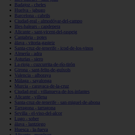
Badajoz - cheles
Huelva - jabugo
Barcelona - cabrils
Ciudad-real - almodóvar-del-campo
Illes-balears - capdepera
Alicante - sant-vicent-del-raspeig
Cantabria - potes
álava - vitoria-gasteiz
Santa-cruz-de-tenerife - icod-de-los-vinos
Almería - adra
Asturias - siero
La-rioja - cuzcurrita-de-río-tirón
Girona - sant-feliu-de-guíxols
Valencia - alboraya
Málaga - sayalonga
Murcia - caravaca-de-la-cruz
Ciudad-real - villanueva-de-los-infantes
Alicante - villena
Santa-cruz-de-tenerife - san-miguel-de-abona
Tarragona - tarragona
Sevilla - el-viso-del-alcor
Lugo - sober
álava - lantziego
Huesca - la-fueva
Alicante - monòver