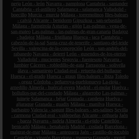
nerja
León - león
Navarra - pamplona
Cantabria - santander
Cantabria - el-astillero
Salamanca - salamanca
Valladolid -
boecillo
Murcia - murcia
Málaga - torremolinos
Illes-balears
- calvià
Alicante - benidorm
Gipuzkoa - san-sebastián
Málaga - fuengirola
Asturias - gijón
Las-palmas - vega-de-
san-mateo
Las-palmas - las-palmas-de-gran-canaria
Badajoz
- badajoz
Málaga - frigiliana
Huesca - jaca
Cantabria -
cabezón-de-la-sal
Santa-cruz-de-tenerife - santiago-del-teide
Sevilla - valencina-de-la-concepción
León - san-andrés-del-
rabanedo
Navarra - deierri
León - gusendos-de-los-oteros
Valladolid - mucientes
Segovia - fuentesoto
Navarra -
lumbier
Cáceres - robledillo-de-gata
Tarragona - solivella
álava - samaniego
Ciudad-real - retuerta-del-bullaque
Huesca - el-grado
Huesca - graus
Illes-balears - ibiza
Toledo
- orgaz
Córdoba - peñarroya-pueblonuevo
La-rioja -
arnedillo
Almería - huércal-overa
Madrid - el-molar
Huelva -
bollullos-par-del-condado
Málaga - algarrobo
Las-palmas -
tuineje
Salamanca - béjar
Granada - capileira
Huelva -
aljaraque
Granada - guadix
Málaga - manilva
Huesca -
barbastro
Valencia - sagunt
Illes-balears - ses-salines
Sevilla
- carmona
Ciudad-real - valdepeñas
Alicante - orihuela
Jaén
- baeza
Navarra - tudela
Almería - el-ejido
Castellón -
benicarló
Málaga - benahavís
Madrid - coslada
Barcelona -
malgrat-de-mar
Málaga - antequera
Jaén - castillo-de-locubín
Castellón - vinaròs
Barcelona - manresa
Granada - motril