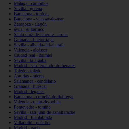
Málaga - campillos
Sevilla - gerena
Barcelona - tordera
Barcelona - vilassar-de-mar
Zaragoza - alagón
ávila - el-barraco
Santa-cruz-de-tenerife - arona
Granada - huétor-tájar
Sevilla - albaida-del-aljarafe
Valencia - alcàsser
Ciudad-real - daimiel
Sevilla - la-algaba
Madrid - san-fernando-de-henares
Toledo - toledo
Asturias - mieres
Salamanca - candelario
Granada - huéscar
Madrid - leganés
Barcelona - cornellà-de-llobregat
Valencia - quart-de-poblet
Pontevedra - tomiño
Sevilla - san-juan-de-aznalfarache
Madrid - fuenlabrada
Valladolid - peñafiel
Madrid - parla