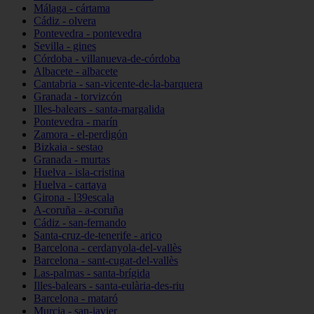
Málaga - cártama
Cádiz - olvera
Pontevedra - pontevedra
Sevilla - gines
Córdoba - villanueva-de-córdoba
Albacete - albacete
Cantabria - san-vicente-de-la-barquera
Granada - torvizcón
Illes-balears - santa-margalida
Pontevedra - marín
Zamora - el-perdigón
Bizkaia - sestao
Granada - murtas
Huelva - isla-cristina
Huelva - cartaya
Girona - l39escala
A-coruña - a-coruña
Cádiz - san-fernando
Santa-cruz-de-tenerife - arico
Barcelona - cerdanyola-del-vallès
Barcelona - sant-cugat-del-vallès
Las-palmas - santa-brígida
Illes-balears - santa-eulària-des-riu
Barcelona - mataró
Murcia - san-javier