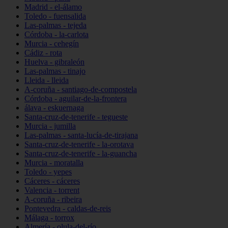
Madrid - el-álamo
Toledo - fuensalida
Las-palmas - tejeda
Córdoba - la-carlota
Murcia - cehegín
Cádiz - rota
Huelva - gibraleón
Las-palmas - tinajo
Lleida - lleida
A-coruña - santiago-de-compostela
Córdoba - aguilar-de-la-frontera
álava - eskuernaga
Santa-cruz-de-tenerife - tegueste
Murcia - jumilla
Las-palmas - santa-lucía-de-tirajana
Santa-cruz-de-tenerife - la-orotava
Santa-cruz-de-tenerife - la-guancha
Murcia - moratalla
Toledo - yepes
Cáceres - cáceres
Valencia - torrent
A-coruña - ribeira
Pontevedra - caldas-de-reis
Málaga - torrox
Almería - olula-del-río