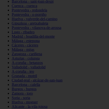
Barcelona - sant-joan-despí
Cuenca - cuenca
Pontevedra - redondela
Pontevedra - o-porriño
Huelva - valverde-del-camino
Gipuzkoa - aretxabaleta
Pontevedra - vilanova-de-arousa
Lugo - ribadeo
Madrid - boadilla-del-monte
Málaga - estepona
Cáceres - cáceres
Málaga - mijas
Zaragoza - cariñena
Asturias - colunga
A-coruña - betanzos
Valladolid - valladolid
A-coruña - teo
Granada - motril
Ciudad-real - alcázar-de-san-juan
Barcelona - calella
Burgos - burgos
Zamora - toro
Soria - soria
Huelva - moguer
Alicante - la-vila-joiosa