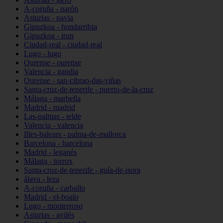
A-coruña - narón
Asturias - navia
Gipuzkoa - hondarribia
Gipuzkoa - irun
Ciudad-real - ciudad-real
Lugo - lugo
Ourense - ourense
Valencia - gandia
Ourense - san-cibrao-das-viñas
Santa-cruz-de-tenerife - puerto-de-la-cruz
Málaga - marbella
Madrid - madrid
Las-palmas - telde
Valencia - valencia
Illes-balears - palma-de-mallorca
Barcelona - barcelona
Madrid - leganés
Málaga - torrox
Santa-cruz-de-tenerife - guía-de-isora
álava - leza
A-coruña - carballo
Madrid - el-boalo
Lugo - monterroso
Asturias - avilés