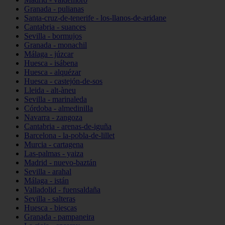
Granada - pulianas
Santa-cruz-de-tenerife - los-llanos-de-aridane
Cantabria - suances
Sevilla - bormujos
Granada - monachil
Málaga - júzcar
Huesca - isábena
Huesca - alquézar
Huesca - castejón-de-sos
Lleida - alt-àneu
Sevilla - marinaleda
Córdoba - almedinilla
Navarra - zangoza
Cantabria - arenas-de-iguña
Barcelona - la-pobla-de-lillet
Murcia - cartagena
Las-palmas - yaiza
Madrid - nuevo-baztán
Sevilla - arahal
Málaga - istán
Valladolid - fuensaldaña
Sevilla - salteras
Huesca - biescas
Granada - pampaneira