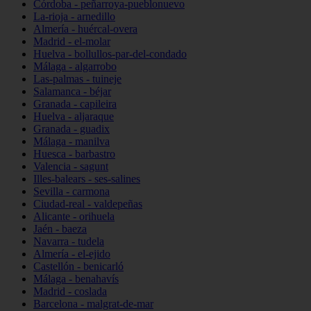
Córdoba - peñarroya-pueblonuevo
La-rioja - arnedillo
Almería - huércal-overa
Madrid - el-molar
Huelva - bollullos-par-del-condado
Málaga - algarrobo
Las-palmas - tuineje
Salamanca - béjar
Granada - capileira
Huelva - aljaraque
Granada - guadix
Málaga - manilva
Huesca - barbastro
Valencia - sagunt
Illes-balears - ses-salines
Sevilla - carmona
Ciudad-real - valdepeñas
Alicante - orihuela
Jaén - baeza
Navarra - tudela
Almería - el-ejido
Castellón - benicarló
Málaga - benahavís
Madrid - coslada
Barcelona - malgrat-de-mar