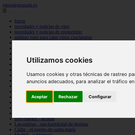
vinosdegranada.es
☰
Inicio
novedades y noticias de vino
novedades y noticias de enoturismo
antiguo vaso para catar vinos crucigrama
bulgaria
comprar
espana
Utilizamos cookies
tipo
vinos
Córdoba - córdoba
Usamos cookies y otras técnicas de rastreo pa
Sevilla - sevilla
Barcelona - barcelona
anuncios adecuados, para analizar el tráfico e
Ciudad-real - montiel
Santa-cruz-de-tenerife - guía-de-isora
Aceptar
Rechazar
Configurar
La-rioja - casalarreina
Almería - roquetas-de-mar
Madrid - pozuelo-de-alarcón
Granada - almuñécar
Illes-balears - alcúdia
Las-palmas - san-bartolomé-de-tirajana
Cádiz - el-puerto-de-santa-maría
Madrid - valdemoro