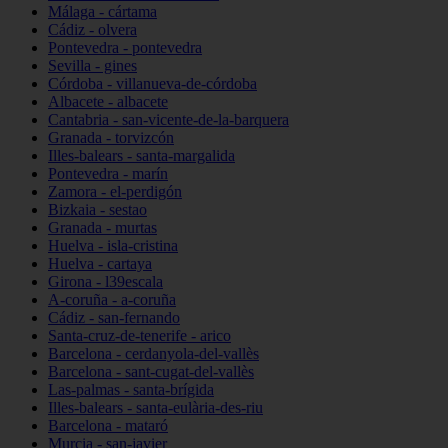
Málaga - cártama
Cádiz - olvera
Pontevedra - pontevedra
Sevilla - gines
Córdoba - villanueva-de-córdoba
Albacete - albacete
Cantabria - san-vicente-de-la-barquera
Granada - torvizcón
Illes-balears - santa-margalida
Pontevedra - marín
Zamora - el-perdigón
Bizkaia - sestao
Granada - murtas
Huelva - isla-cristina
Huelva - cartaya
Girona - l39escala
A-coruña - a-coruña
Cádiz - san-fernando
Santa-cruz-de-tenerife - arico
Barcelona - cerdanyola-del-vallès
Barcelona - sant-cugat-del-vallès
Las-palmas - santa-brígida
Illes-balears - santa-eulària-des-riu
Barcelona - mataró
Murcia - san-javier