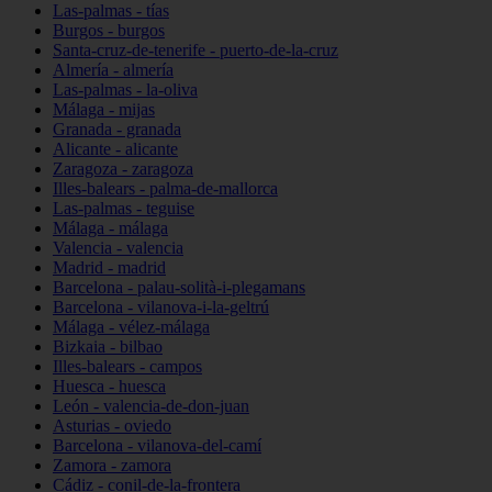
Las-palmas - tías
Burgos - burgos
Santa-cruz-de-tenerife - puerto-de-la-cruz
Almería - almería
Las-palmas - la-oliva
Málaga - mijas
Granada - granada
Alicante - alicante
Zaragoza - zaragoza
Illes-balears - palma-de-mallorca
Las-palmas - teguise
Málaga - málaga
Valencia - valencia
Madrid - madrid
Barcelona - palau-solità-i-plegamans
Barcelona - vilanova-i-la-geltrú
Málaga - vélez-málaga
Bizkaia - bilbao
Illes-balears - campos
Huesca - huesca
León - valencia-de-don-juan
Asturias - oviedo
Barcelona - vilanova-del-camí
Zamora - zamora
Cádiz - conil-de-la-frontera