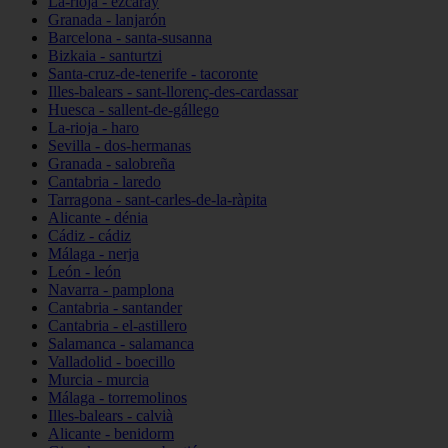
La-rioja - ezcaray
Granada - lanjarón
Barcelona - santa-susanna
Bizkaia - santurtzi
Santa-cruz-de-tenerife - tacoronte
Illes-balears - sant-llorenç-des-cardassar
Huesca - sallent-de-gállego
La-rioja - haro
Sevilla - dos-hermanas
Granada - salobreña
Cantabria - laredo
Tarragona - sant-carles-de-la-ràpita
Alicante - dénia
Cádiz - cádiz
Málaga - nerja
León - león
Navarra - pamplona
Cantabria - santander
Cantabria - el-astillero
Salamanca - salamanca
Valladolid - boecillo
Murcia - murcia
Málaga - torremolinos
Illes-balears - calvià
Alicante - benidorm