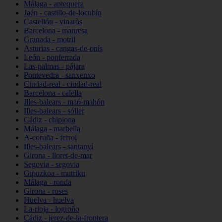
Málaga - antequera
Jaén - castillo-de-locubín
Castellón - vinaròs
Barcelona - manresa
Granada - motril
Asturias - cangas-de-onís
León - ponferrada
Las-palmas - pájara
Pontevedra - sanxenxo
Ciudad-real - ciudad-real
Barcelona - calella
Illes-balears - maó-mahón
Illes-balears - sóller
Cádiz - chipiona
Málaga - marbella
A-coruña - ferrol
Illes-balears - santanyí
Girona - lloret-de-mar
Segovia - segovia
Gipuzkoa - mutriku
Málaga - ronda
Girona - roses
Huelva - huelva
La-rioja - logroño
Cádiz - jerez-de-la-frontera