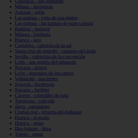
Gipuzkoa - san-sebastián
Málaga - fuengirola
Asturias - gijón
Las-palmas - vega-de-san-mateo
Las-palmas - las-palmas-de-gran-canaria
Badajoz - badajoz
Málaga - frigiliana
Huesca - jaca
Cantabria - cabezón-de-la-sal
Santa-cruz-de-tenerife - santiago-del-teide
Sevilla - valencina-de-la-concepción
León - san-andrés-del-rabanedo
Navarra - deierri
León - gusendos-de-los-oteros
Valladolid - mucientes
Segovia - fuentesoto
Navarra - lumbier
Cáceres - robledillo-de-gata
Tarragona - solivella
álava - samaniego
Ciudad-real - retuerta-del-bullaque
Huesca - el-grado
Huesca - graus
Illes-balears - ibiza
Toledo - orgaz