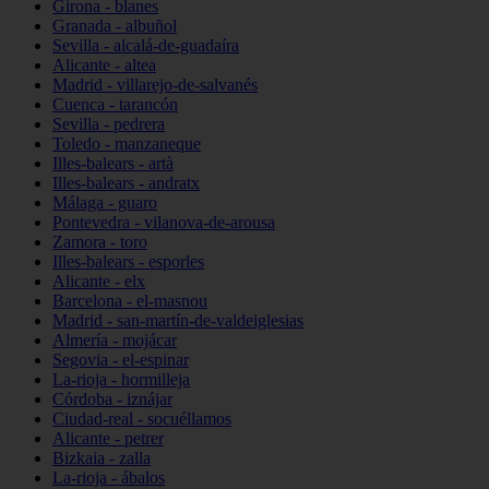
Girona - blanes
Granada - albuñol
Sevilla - alcalá-de-guadaíra
Alicante - altea
Madrid - villarejo-de-salvanés
Cuenca - tarancón
Sevilla - pedrera
Toledo - manzaneque
Illes-balears - artà
Illes-balears - andratx
Málaga - guaro
Pontevedra - vilanova-de-arousa
Zamora - toro
Illes-balears - esporles
Alicante - elx
Barcelona - el-masnou
Madrid - san-martín-de-valdeiglesias
Almería - mojácar
Segovia - el-espinar
La-rioja - hormilleja
Córdoba - iznájar
Ciudad-real - socuéllamos
Alicante - petrer
Bizkaia - zalla
La-rioja - ábalos