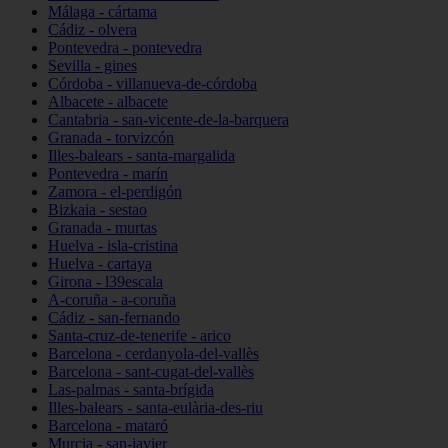
Málaga - cártama
Cádiz - olvera
Pontevedra - pontevedra
Sevilla - gines
Córdoba - villanueva-de-córdoba
Albacete - albacete
Cantabria - san-vicente-de-la-barquera
Granada - torvizcón
Illes-balears - santa-margalida
Pontevedra - marín
Zamora - el-perdigón
Bizkaia - sestao
Granada - murtas
Huelva - isla-cristina
Huelva - cartaya
Girona - l39escala
A-coruña - a-coruña
Cádiz - san-fernando
Santa-cruz-de-tenerife - arico
Barcelona - cerdanyola-del-vallès
Barcelona - sant-cugat-del-vallès
Las-palmas - santa-brígida
Illes-balears - santa-eulària-des-riu
Barcelona - mataró
Murcia - san-javier