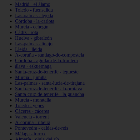
Madrid - el-álamo
Toledo - fuensalida
Las-palmas - tejeda
Córdoba - la-carlota
Murcia - cehegín
Cádiz - rota
Huelva - gibraleón
Las-palmas - tinajo
Lleida - lleida
A-coruña - santiago-de-compostela
Córdoba - aguilar-de-la-frontera
álava - eskuernaga
Santa-cruz-de-tenerife - tegueste
Murcia - jumilla
Las-palmas - santa-lucía-de-tirajana
Santa-cruz-de-tenerife - la-orotava
Santa-cruz-de-tenerife - la-guancha
Murcia - moratalla
Toledo - yepes
Cáceres - cáceres
Valencia - torrent
A-coruña - ribeira
Pontevedra - caldas-de-reis
Málaga - torrox
Almería - olula-del-río