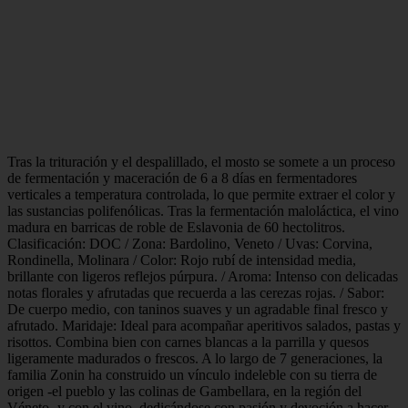
Tras la trituración y el despalillado, el mosto se somete a un proceso
de fermentación y maceración de 6 a 8 días en fermentadores
verticales a temperatura controlada, lo que permite extraer el color y
las sustancias polifenólicas. Tras la fermentación maloláctica, el vino
madura en barricas de roble de Eslavonia de 60 hectolitros.
Clasificación: DOC / Zona: Bardolino, Veneto / Uvas: Corvina,
Rondinella, Molinara / Color: Rojo rubí de intensidad media,
brillante con ligeros reflejos púrpura. / Aroma: Intenso con delicadas
notas florales y afrutadas que recuerda a las cerezas rojas. / Sabor:
De cuerpo medio, con taninos suaves y un agradable final fresco y
afrutado. Maridaje: Ideal para acompañar aperitivos salados, pastas y
risottos. Combina bien con carnes blancas a la parrilla y quesos
ligeramente madurados o frescos. A lo largo de 7 generaciones, la
familia Zonin ha construido un vínculo indeleble con su tierra de
origen -el pueblo y las colinas de Gambellara, en la región del
Véneto- y con el vino, dedicándose con pasión y devoción a hacer