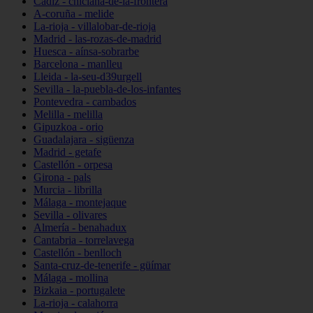
Cádiz - chiclana-de-la-frontera
A-coruña - melide
La-rioja - villalobar-de-rioja
Madrid - las-rozas-de-madrid
Huesca - aínsa-sobrarbe
Barcelona - manlleu
Lleida - la-seu-d39urgell
Sevilla - la-puebla-de-los-infantes
Pontevedra - cambados
Melilla - melilla
Gipuzkoa - orio
Guadalajara - sigüenza
Madrid - getafe
Castellón - orpesa
Girona - pals
Murcia - librilla
Málaga - montejaque
Sevilla - olivares
Almería - benahadux
Cantabria - torrelavega
Castellón - benlloch
Santa-cruz-de-tenerife - güímar
Málaga - mollina
Bizkaia - portugalete
La-rioja - calahorra