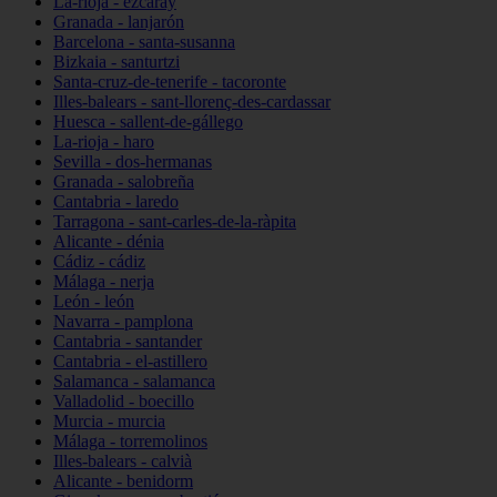
La-rioja - ezcaray
Granada - lanjarón
Barcelona - santa-susanna
Bizkaia - santurtzi
Santa-cruz-de-tenerife - tacoronte
Illes-balears - sant-llorenç-des-cardassar
Huesca - sallent-de-gállego
La-rioja - haro
Sevilla - dos-hermanas
Granada - salobreña
Cantabria - laredo
Tarragona - sant-carles-de-la-ràpita
Alicante - dénia
Cádiz - cádiz
Málaga - nerja
León - león
Navarra - pamplona
Cantabria - santander
Cantabria - el-astillero
Salamanca - salamanca
Valladolid - boecillo
Murcia - murcia
Málaga - torremolinos
Illes-balears - calvià
Alicante - benidorm