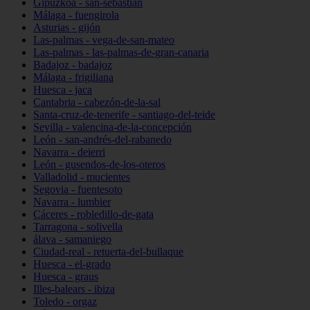
Gipuzkoa - san-sebastián
Málaga - fuengirola
Asturias - gijón
Las-palmas - vega-de-san-mateo
Las-palmas - las-palmas-de-gran-canaria
Badajoz - badajoz
Málaga - frigiliana
Huesca - jaca
Cantabria - cabezón-de-la-sal
Santa-cruz-de-tenerife - santiago-del-teide
Sevilla - valencina-de-la-concepción
León - san-andrés-del-rabanedo
Navarra - deierri
León - gusendos-de-los-oteros
Valladolid - mucientes
Segovia - fuentesoto
Navarra - lumbier
Cáceres - robledillo-de-gata
Tarragona - solivella
álava - samaniego
Ciudad-real - retuerta-del-bullaque
Huesca - el-grado
Huesca - graus
Illes-balears - ibiza
Toledo - orgaz