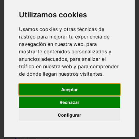
Granada - pulianas
Santa-cruz-de-tenerife - los-llanos-de-aridane
Utilizamos cookies
Cantabria - suances
Sevilla - bormujos
Granada - monachil
Usamos cookies y otras técnicas de
Málaga - júzcar
rastreo para mejorar tu experiencia de
Huesca - isábena
navegación en nuestra web, para
Huesca - alquézar
Huesca - castejón-de-sos
mostrarte contenidos personalizados y
Lleida - alt-àneu
anuncios adecuados, para analizar el
Sevilla - marinaleda
tráfico en nuestra web y para comprender
Córdoba - almedinilla
Navarra - zangoza
de donde llegan nuestros visitantes.
Cantabria - arenas-de-iguña
Barcelona - la-pobla-de-lillet
Murcia - cartagena
Aceptar
Las-palmas - yaiza
Madrid - nuevo-baztán
Rechazar
Sevilla - arahal
Málaga - istán
Configurar
Valladolid - fuensaldaña
Sevilla - salteras
Huesca - biescas
Granada - pampaneira