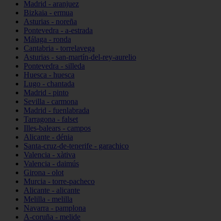
Madrid - aranjuez
Bizkaia - ermua
Asturias - noreña
Pontevedra - a-estrada
Málaga - ronda
Cantabria - torrelavega
Asturias - san-martín-del-rey-aurelio
Pontevedra - silleda
Huesca - huesca
Lugo - chantada
Madrid - pinto
Sevilla - carmona
Madrid - fuenlabrada
Tarragona - falset
Illes-balears - campos
Alicante - dénia
Santa-cruz-de-tenerife - garachico
Valencia - xàtiva
Valencia - daimús
Girona - olot
Murcia - torre-pacheco
Alicante - alicante
Melilla - melilla
Navarra - pamplona
A-coruña - melide