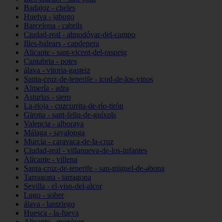
Badajoz - cheles
Huelva - jabugo
Barcelona - cabrils
Ciudad-real - almodóvar-del-campo
Illes-balears - capdepera
Alicante - sant-vicent-del-raspeig
Cantabria - potes
álava - vitoria-gasteiz
Santa-cruz-de-tenerife - icod-de-los-vinos
Almería - adra
Asturias - siero
La-rioja - cuzcurrita-de-río-tirón
Girona - sant-feliu-de-guíxols
Valencia - alboraya
Málaga - sayalonga
Murcia - caravaca-de-la-cruz
Ciudad-real - villanueva-de-los-infantes
Alicante - villena
Santa-cruz-de-tenerife - san-miguel-de-abona
Tarragona - tarragona
Sevilla - el-viso-del-alcor
Lugo - sober
álava - lantziego
Huesca - la-fueva
Alicante - monòver