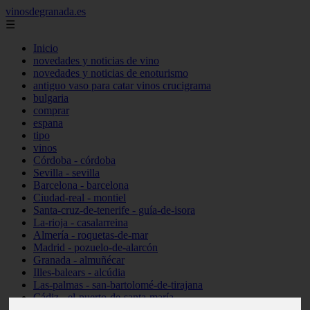
vinosdegranada.es
☰
Inicio
novedades y noticias de vino
novedades y noticias de enoturismo
antiguo vaso para catar vinos crucigrama
bulgaria
comprar
espana
tipo
vinos
Córdoba - córdoba
Sevilla - sevilla
Barcelona - barcelona
Ciudad-real - montiel
Santa-cruz-de-tenerife - guía-de-isora
La-rioja - casalarreina
Almería - roquetas-de-mar
Madrid - pozuelo-de-alarcón
Granada - almuñécar
Illes-balears - alcúdia
Las-palmas - san-bartolomé-de-tirajana
Cádiz - el-puerto-de-santa-maría
Madrid - valdemoro