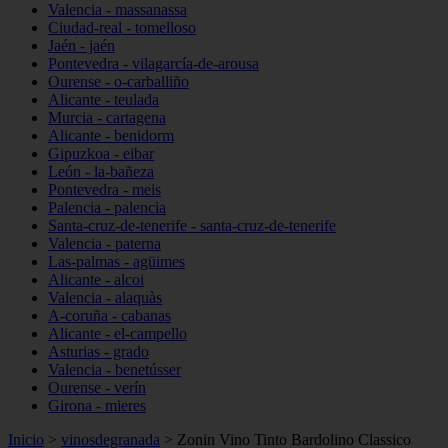
Valencia - massanassa
Ciudad-real - tomelloso
Jaén - jaén
Pontevedra - vilagarcía-de-arousa
Ourense - o-carballiño
Alicante - teulada
Murcia - cartagena
Alicante - benidorm
Gipuzkoa - eibar
León - la-bañeza
Pontevedra - meis
Palencia - palencia
Santa-cruz-de-tenerife - santa-cruz-de-tenerife
Valencia - paterna
Las-palmas - agüimes
Alicante - alcoi
Valencia - alaquàs
A-coruña - cabanas
Alicante - el-campello
Asturias - grado
Valencia - benetússer
Ourense - verín
Girona - mieres
Inicio
>
vinosdegranada
>
Zonin Vino Tinto Bardolino Classico