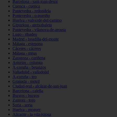
Barcelona - sant-joan-despí
Cuenca - cuenca
Pontevedra - redondela
Pontevedra - o-porriño
Huelva - valverde-del-camino
Gipuzkoa - aretxabaleta
Pontevedra - vilanova-de-arousa
Lugo - ribadeo
Madrid - boadilla-del-monte
Málaga - estepona
Cáceres - cáceres
Málaga - mijas
Zaragoza - cariñena
Asturias - colunga
A-coruña - betanzos
Valladolid - valladolid
A-coruña - teo
Granada - motril
Ciudad-real - alcázar-de-san-juan
Barcelona - calella
Burgos - burgos
Zamora - toro
Soria - soria
Huelva - moguer
Alicante - la-vila-joiosa