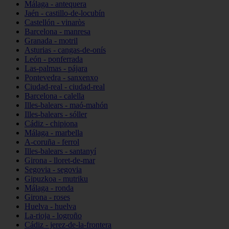
Málaga - antequera
Jaén - castillo-de-locubín
Castellón - vinaròs
Barcelona - manresa
Granada - motril
Asturias - cangas-de-onís
León - ponferrada
Las-palmas - pájara
Pontevedra - sanxenxo
Ciudad-real - ciudad-real
Barcelona - calella
Illes-balears - maó-mahón
Illes-balears - sóller
Cádiz - chipiona
Málaga - marbella
A-coruña - ferrol
Illes-balears - santanyí
Girona - lloret-de-mar
Segovia - segovia
Gipuzkoa - mutriku
Málaga - ronda
Girona - roses
Huelva - huelva
La-rioja - logroño
Cádiz - jerez-de-la-frontera