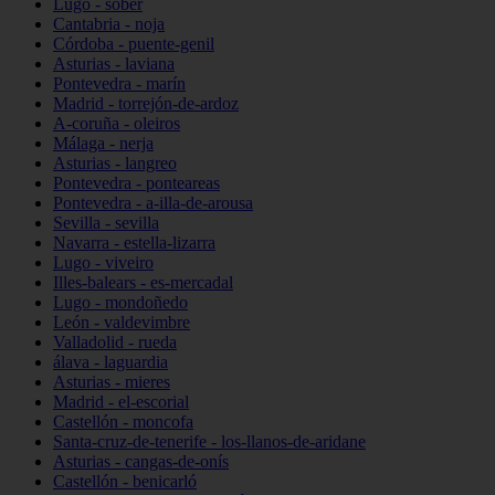
Lugo - sober
Cantabria - noja
Córdoba - puente-genil
Asturias - laviana
Pontevedra - marín
Madrid - torrejón-de-ardoz
A-coruña - oleiros
Málaga - nerja
Asturias - langreo
Pontevedra - ponteareas
Pontevedra - a-illa-de-arousa
Sevilla - sevilla
Navarra - estella-lizarra
Lugo - viveiro
Illes-balears - es-mercadal
Lugo - mondoñedo
León - valdevimbre
Valladolid - rueda
álava - laguardia
Asturias - mieres
Madrid - el-escorial
Castellón - moncofa
Santa-cruz-de-tenerife - los-llanos-de-aridane
Asturias - cangas-de-onís
Castellón - benicarló