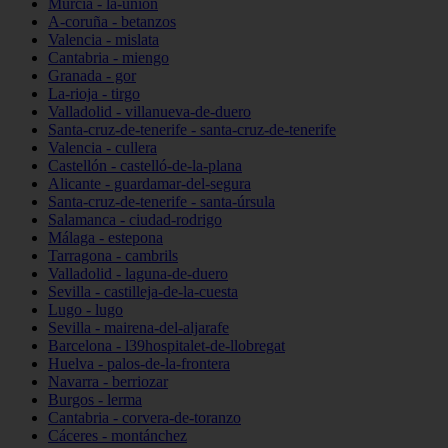
Murcia - la-unión
A-coruña - betanzos
Valencia - mislata
Cantabria - miengo
Granada - gor
La-rioja - tirgo
Valladolid - villanueva-de-duero
Santa-cruz-de-tenerife - santa-cruz-de-tenerife
Valencia - cullera
Castellón - castelló-de-la-plana
Alicante - guardamar-del-segura
Santa-cruz-de-tenerife - santa-úrsula
Salamanca - ciudad-rodrigo
Málaga - estepona
Tarragona - cambrils
Valladolid - laguna-de-duero
Sevilla - castilleja-de-la-cuesta
Lugo - lugo
Sevilla - mairena-del-aljarafe
Barcelona - l39hospitalet-de-llobregat
Huelva - palos-de-la-frontera
Navarra - berriozar
Burgos - lerma
Cantabria - corvera-de-toranzo
Cáceres - montánchez