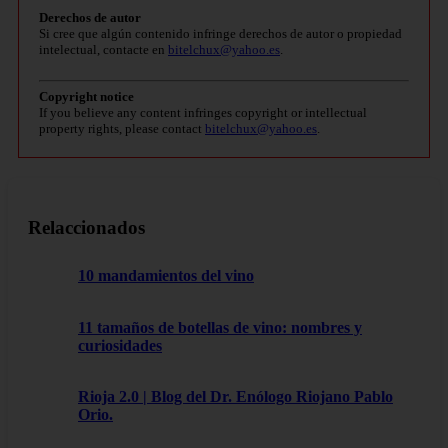
Derechos de autor
Si cree que algún contenido infringe derechos de autor o propiedad
intelectual, contacte en
bitelchux@yahoo.es
.
Copyright notice
If you believe any content infringes copyright or intellectual
property rights, please contact
bitelchux@yahoo.es
.
Relaccionados
10 mandamientos del vino
11 tamaños de botellas de vino: nombres y
curiosidades
Rioja 2.0 | Blog del Dr. Enólogo Riojano Pablo
Orio.