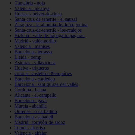
Cantabria - noja
Valencia - picanya
Huesca - belver-de-cinca
Santa-cruz-de-tenerife - el-sauzal
Zaragoza - la-almunia-de-doña-godina
Santa-cruz-de-tenerife - los-realejos
Bizkaia - valle-de-trápaga-trapagaran
Madrid - valdemorillo
Valencia - manises
Barcelona - terrassa
Lleida - tremp
Asturias - villaviciosa
Huelva - trigueros
Girona - castelló-d39empúries
Barcelona - cardedeu
Barcelona - sant-quirze-del-vallès
Córdoba - baena
Alicante - el-campello
Barcelona - gavà
Murcia - abanilla
Ourense - o-carballiño
Barcelona - sabadell
Madrid - torrejón-de-ardoz
Teruel - alcorisa
Valencia - alfafar