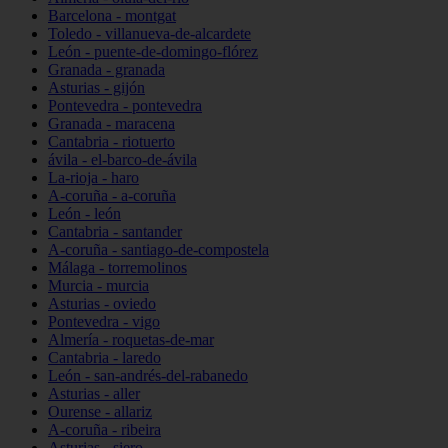
Barcelona - montgat
Toledo - villanueva-de-alcardete
León - puente-de-domingo-flórez
Granada - granada
Asturias - gijón
Pontevedra - pontevedra
Granada - maracena
Cantabria - riotuerto
ávila - el-barco-de-ávila
La-rioja - haro
A-coruña - a-coruña
León - león
Cantabria - santander
A-coruña - santiago-de-compostela
Málaga - torremolinos
Murcia - murcia
Asturias - oviedo
Pontevedra - vigo
Almería - roquetas-de-mar
Cantabria - laredo
León - san-andrés-del-rabanedo
Asturias - aller
Ourense - allariz
A-coruña - ribeira
Asturias - siero