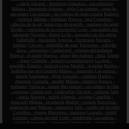
- calvià
Alicante - benidorm
Gipuzkoa - san-sebastián
Málaga - fuengirola
Asturias - gijón
Las-palmas - vega-de-
san-mateo
Las-palmas - las-palmas-de-gran-canaria
Badajoz
- badajoz
Málaga - frigiliana
Huesca - jaca
Cantabria -
cabezón-de-la-sal
Santa-cruz-de-tenerife - santiago-del-teide
Sevilla - valencina-de-la-concepción
León - san-andrés-del-
rabanedo
Navarra - deierri
León - gusendos-de-los-oteros
Valladolid - mucientes
Segovia - fuentesoto
Navarra -
lumbier
Cáceres - robledillo-de-gata
Tarragona - solivella
álava - samaniego
Ciudad-real - retuerta-del-bullaque
Huesca - el-grado
Huesca - graus
Illes-balears - ibiza
Toledo
- orgaz
Córdoba - peñarroya-pueblonuevo
La-rioja -
arnedillo
Almería - huércal-overa
Madrid - el-molar
Huelva -
bollullos-par-del-condado
Málaga - algarrobo
Las-palmas -
tuineje
Salamanca - béjar
Granada - capileira
Huelva -
aljaraque
Granada - guadix
Málaga - manilva
Huesca -
barbastro
Valencia - sagunt
Illes-balears - ses-salines
Sevilla
- carmona
Ciudad-real - valdepeñas
Alicante - orihuela
Jaén
- baeza
Navarra - tudela
Almería - el-ejido
Castellón -
benicarló
Málaga - benahavís
Madrid - coslada
Barcelona -
malgrat-de-mar
Málaga - antequera
Jaén - castillo-de-locubín
Castellón - vinaròs
Barcelona - manresa
Granada - motril
Asturias - cangas-de-onís
León - ponferrada
Las-palmas -
pájara
Pontevedra - sanxenxo
Ciudad-real - ciudad-real
Barcelona - calella
Illes-balears - maó-mahón
Illes-balears -