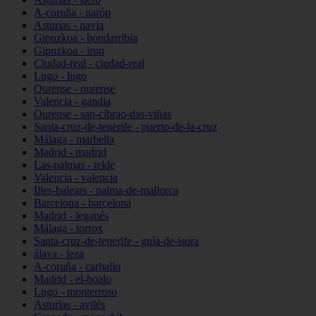
A-coruña - narón
Asturias - navia
Gipuzkoa - hondarribia
Gipuzkoa - irun
Ciudad-real - ciudad-real
Lugo - lugo
Ourense - ourense
Valencia - gandia
Ourense - san-cibrao-das-viñas
Santa-cruz-de-tenerife - puerto-de-la-cruz
Málaga - marbella
Madrid - madrid
Las-palmas - telde
Valencia - valencia
Illes-balears - palma-de-mallorca
Barcelona - barcelona
Madrid - leganés
Málaga - torrox
Santa-cruz-de-tenerife - guía-de-isora
álava - leza
A-coruña - carballo
Madrid - el-boalo
Lugo - monterroso
Asturias - avilés