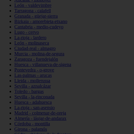
León - valdevimbre
Tarragona - calafell
Granada - güejar-sierra
Bizkaia - amorebieta-etxano
Cantabria - medio-cudeyo
Lugo - cervo
La-rioja - lardero
León - molinaseca
Ciudad-real - almagro
Murcia - molina-de-segura
Zaragoza - fuendejalón
Huesca - villanueva-de-sigena
Pontevedra - o-grove
Las-palmas - arucas
Lleida - mollerussa
Sevilla - aznalcázar
Toledo - bargas
Sevilla - la-rinconada
Huesca - adahuesca
La-rioja - san-asensio
Madrid - colmenar-de-oreja
Almería - láujar-de-andarax
Córdoba - montilla
Girona - palamós