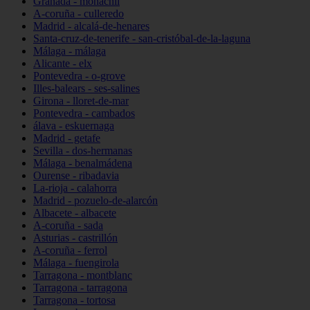
Granada - monachil
A-coruña - culleredo
Madrid - alcalá-de-henares
Santa-cruz-de-tenerife - san-cristóbal-de-la-laguna
Málaga - málaga
Alicante - elx
Pontevedra - o-grove
Illes-balears - ses-salines
Girona - lloret-de-mar
Pontevedra - cambados
álava - eskuernaga
Madrid - getafe
Sevilla - dos-hermanas
Málaga - benalmádena
Ourense - ribadavia
La-rioja - calahorra
Madrid - pozuelo-de-alarcón
Albacete - albacete
A-coruña - sada
Asturias - castrillón
A-coruña - ferrol
Málaga - fuengirola
Tarragona - montblanc
Tarragona - tarragona
Tarragona - tortosa