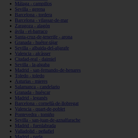
Málaga - campillos
Sevilla - gerena
Barcelona - tordera
Barcelona - vilassar-de-mar
Zaragoza - alagón
ávila - el-barraco
Santa-cruz-de-tenerife - arona
Granada - huétor-tájar
Sevilla - albaida-del-aljarafe
Valencia - alcàsser
Ciudad-real - daimiel
Sevilla - la-algaba
Madrid - san-fernando-de-henares
Toledo - toledo
Asturias - mieres
Salamanca - candelario
Granada - huéscar
Madrid - leganés
Barcelona - cornellà-de-llobregat
Valencia - quart-de-poblet
Pontevedra - tomiño
Sevilla - san-juan-de-aznalfarache
Madrid - fuenlabrada
Valladolid - peñafiel
Madrid - parla