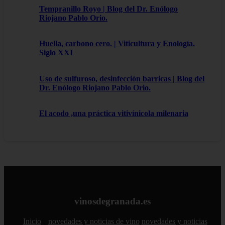
Tempranillo Royo | Blog del Dr. Enólogo
Riojano Pablo Orio.
Huella, carbono cero. | Viticultura y Enología.
Siglo XXI
Uso de sulfuroso, desinfección barricas | Blog del
Dr. Enólogo Riojano Pablo Orio.
El acodo ,una práctica vitivínicola milenaria
vinosdegranada.es
Inicio
novedades y noticias de vino
novedades y noticias