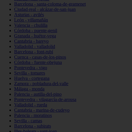
Barcelona - santa-coloma-de-gramenet
Ciudad-real - alcázar-de-san-juan
Asturias - avilés
León - villamañán
Valencia - chulilla
Córdoba - puente-genil
Granada - huétor-vega
Cantabria - bareyo
Valladolid - valladolid
Barcelona - font-rubí
Cuenca - casas-de-los-pinos
Córdoba - fuente-obejuna
Pontevedra - vigo
Sevilla - tomares
Huelva - cortegana
Zamora - pobladura-del-valle
Málaga - monda
Palencia - autilla-del-pino
Pontevedra - vilagarcía-de-arousa
Valladolid - rueda
Cantabria - marina-de-cudeyo
Palencia - moratinos
Sevilla - camas
Barcelona - subirats
Illes-balears - sant-joan