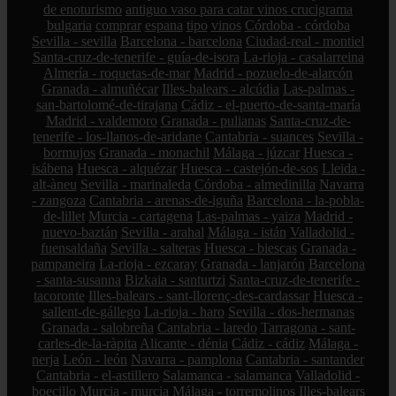
de enoturismo
antiguo vaso para catar vinos crucigrama
bulgaria
comprar
espana
tipo
vinos
Córdoba - córdoba
Sevilla - sevilla
Barcelona - barcelona
Ciudad-real - montiel
Santa-cruz-de-tenerife - guía-de-isora
La-rioja - casalarreina
Almería - roquetas-de-mar
Madrid - pozuelo-de-alarcón
Granada - almuñécar
Illes-balears - alcúdia
Las-palmas -
san-bartolomé-de-tirajana
Cádiz - el-puerto-de-santa-maría
Madrid - valdemoro
Granada - pulianas
Santa-cruz-de-
tenerife - los-llanos-de-aridane
Cantabria - suances
Sevilla -
bormujos
Granada - monachil
Málaga - júzcar
Huesca -
isábena
Huesca - alquézar
Huesca - castejón-de-sos
Lleida -
alt-àneu
Sevilla - marinaleda
Córdoba - almedinilla
Navarra
- zangoza
Cantabria - arenas-de-iguña
Barcelona - la-pobla-
de-lillet
Murcia - cartagena
Las-palmas - yaiza
Madrid -
nuevo-baztán
Sevilla - arahal
Málaga - istán
Valladolid -
fuensaldaña
Sevilla - salteras
Huesca - biescas
Granada -
pampaneira
La-rioja - ezcaray
Granada - lanjarón
Barcelona
- santa-susanna
Bizkaia - santurtzi
Santa-cruz-de-tenerife -
tacoronte
Illes-balears - sant-llorenç-des-cardassar
Huesca -
sallent-de-gállego
La-rioja - haro
Sevilla - dos-hermanas
Granada - salobreña
Cantabria - laredo
Tarragona - sant-
carles-de-la-ràpita
Alicante - dénia
Cádiz - cádiz
Málaga -
nerja
León - león
Navarra - pamplona
Cantabria - santander
Cantabria - el-astillero
Salamanca - salamanca
Valladolid -
boecillo
Murcia - murcia
Málaga - torremolinos
Illes-balears