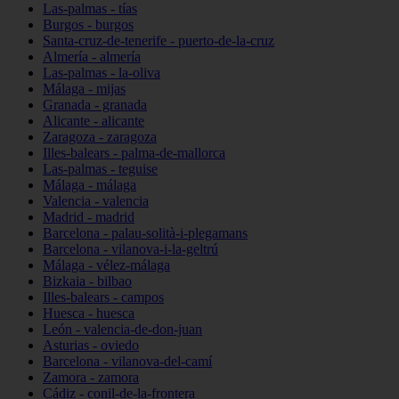
Las-palmas - tías
Burgos - burgos
Santa-cruz-de-tenerife - puerto-de-la-cruz
Almería - almería
Las-palmas - la-oliva
Málaga - mijas
Granada - granada
Alicante - alicante
Zaragoza - zaragoza
Illes-balears - palma-de-mallorca
Las-palmas - teguise
Málaga - málaga
Valencia - valencia
Madrid - madrid
Barcelona - palau-solità-i-plegamans
Barcelona - vilanova-i-la-geltrú
Málaga - vélez-málaga
Bizkaia - bilbao
Illes-balears - campos
Huesca - huesca
León - valencia-de-don-juan
Asturias - oviedo
Barcelona - vilanova-del-camí
Zamora - zamora
Cádiz - conil-de-la-frontera