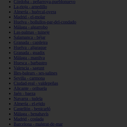
Córdoba - peñarroya-pueblonuevo
La-rioja - arnedillo
Almería - huércal-overa
Madrid - el-molar
Huelva - bollullos-par-del-condado
Málaga - algarrobo
Las-palmas - tuineje
Salamanca - béjar
Granada - capileira
Huelva - aljaraque
Granada - guadix
Málaga - manilva
Huesca - barbastro
Valencia - sagunt
Illes-balears - ses-salines
Sevilla - carmona
Ciudad-real - valdepeñas
Alicante - orihuela
Jaén - baeza
Navarra - tudela
Almería - el-ejido
Castellón - benicarló
Málaga - benahavís
Madrid - coslada
Barcelona - malgrat-de-mar