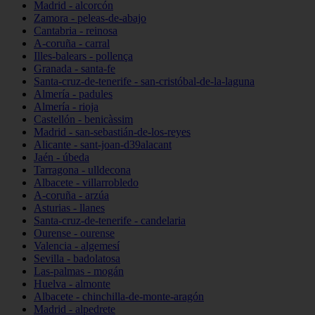
Madrid - alcorcón
Zamora - peleas-de-abajo
Cantabria - reinosa
A-coruña - carral
Illes-balears - pollença
Granada - santa-fe
Santa-cruz-de-tenerife - san-cristóbal-de-la-laguna
Almería - padules
Almería - rioja
Castellón - benicàssim
Madrid - san-sebastián-de-los-reyes
Alicante - sant-joan-d39alacant
Jaén - úbeda
Tarragona - ulldecona
Albacete - villarrobledo
A-coruña - arzúa
Asturias - llanes
Santa-cruz-de-tenerife - candelaria
Ourense - ourense
Valencia - algemesí
Sevilla - badolatosa
Las-palmas - mogán
Huelva - almonte
Albacete - chinchilla-de-monte-aragón
Madrid - alpedrete