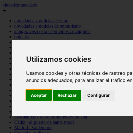
vinosdegranada.es
☰
novedades y noticias de vino
novedades y noticias de enoturismo
antiguo vaso para catar vinos crucigrama
bulgaria
comprar
espana
tipo
Utilizamos cookies
vinos
Córdoba - córdoba
Sevilla - sevilla
Usamos cookies y otras técnicas de rastreo pa
Barcelona - barcelona
Ciudad-real - montiel
anuncios adecuados, para analizar el tráfico e
Santa-cruz-de-tenerife - guía-de-isora
La-rioja - casalarreina
Aceptar
Rechazar
Configurar
Almería - roquetas-de-mar
Madrid - pozuelo-de-alarcón
Granada - almuñécar
Illes-balears - alcúdia
Las-palmas - san-bartolomé-de-tirajana
Cádiz - el-puerto-de-santa-maría
Madrid - valdemoro
Granada - pulianas