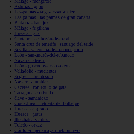
Málaga - fuengirola
Asturias - gijón
Las-palmas - vega-de-san-mateo
Las-palmas - las-palmas-de-gran-canaria
Badajoz - badajoz
Málaga - frigiliana
Huesca - jaca
Cantabria - cabezón-de-la-sal
Santa-cruz-de-tenerife - santiago-del-teide
Sevilla - valencina-de-la-concepción
León - san-andrés-del-rabanedo
Navarra - deierri
León - gusendos-de-los-oteros
Valladolid - mucientes
Segovia - fuentesoto
Navarra - lumbier
Cáceres - robledillo-de-gata
Tarragona - solivella
álava - samaniego
Ciudad-real - retuerta-del-bullaque
Huesca - el-grado
Huesca - graus
Illes-balears - ibiza
Toledo - orgaz
Córdoba - peñarroya-pueblonuevo