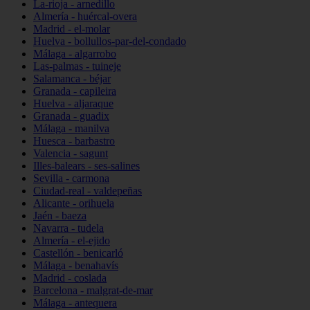
La-rioja - arnedillo
Almería - huércal-overa
Madrid - el-molar
Huelva - bollullos-par-del-condado
Málaga - algarrobo
Las-palmas - tuineje
Salamanca - béjar
Granada - capileira
Huelva - aljaraque
Granada - guadix
Málaga - manilva
Huesca - barbastro
Valencia - sagunt
Illes-balears - ses-salines
Sevilla - carmona
Ciudad-real - valdepeñas
Alicante - orihuela
Jaén - baeza
Navarra - tudela
Almería - el-ejido
Castellón - benicarló
Málaga - benahavís
Madrid - coslada
Barcelona - malgrat-de-mar
Málaga - antequera