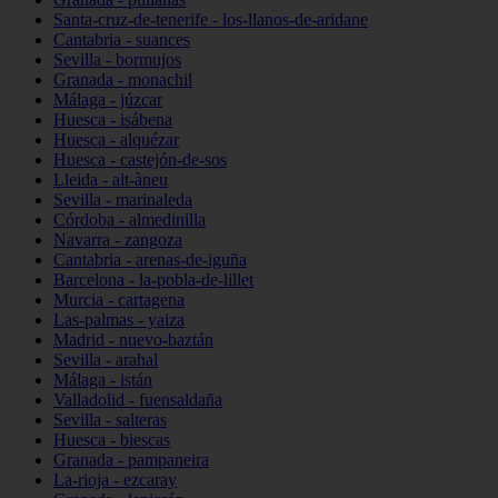
Santa-cruz-de-tenerife - los-llanos-de-aridane
Cantabria - suances
Sevilla - bormujos
Granada - monachil
Málaga - júzcar
Huesca - isábena
Huesca - alquézar
Huesca - castejón-de-sos
Lleida - alt-àneu
Sevilla - marinaleda
Córdoba - almedinilla
Navarra - zangoza
Cantabria - arenas-de-iguña
Barcelona - la-pobla-de-lillet
Murcia - cartagena
Las-palmas - yaiza
Madrid - nuevo-baztán
Sevilla - arahal
Málaga - istán
Valladolid - fuensaldaña
Sevilla - salteras
Huesca - biescas
Granada - pampaneira
La-rioja - ezcaray