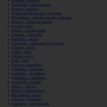
Granada - lanjarón
Barcelona - santa-susanna
Bizkaia - santurtzi
Santa-cruz-de-tenerife - tacoronte
Illes-balears - sant-llorenç-des-cardassar
Huesca - sallent-de-gállego
La-rioja - haro
Sevilla - dos-hermanas
Granada - salobreña
Cantabria - laredo
Tarragona - sant-carles-de-la-ràpita
Alicante - dénia
Cádiz - cádiz
Málaga - nerja
León - león
Navarra - pamplona
Cantabria - santander
Cantabria - el-astillero
Salamanca - salamanca
Valladolid - boecillo
Murcia - murcia
Málaga - torremolinos
Illes-balears - calvià
Alicante - benidorm
Gipuzkoa - san-sebastián