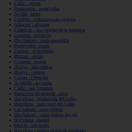
Cádiz - olvera
Pontevedra - pontevedra
Sevilla - gines
Córdoba - villanueva-de-córdoba
Albacete - albacete
Cantabria - san-vicente-de-la-barquera
Granada - torvizcón
Illes-balears - santa-margalida
Pontevedra - marín
Zamora - el-perdigón
Bizkaia - sestao
Granada - murtas
Huelva - isla-cristina
Huelva - cartaya
Girona - l39escala
A-coruña - a-coruña
Cádiz - san-fernando
Santa-cruz-de-tenerife - arico
Barcelona - cerdanyola-del-vallès
Barcelona - sant-cugat-del-vallès
Las-palmas - santa-brígida
Illes-balears - santa-eulària-des-riu
Barcelona - mataró
Murcia - san-javier
Barcelona - santa-coloma-de-gramenet