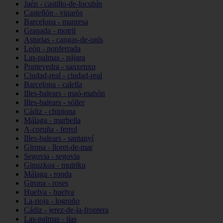
Jaén - castillo-de-locubín
Castellón - vinaròs
Barcelona - manresa
Granada - motril
Asturias - cangas-de-onís
León - ponferrada
Las-palmas - pájara
Pontevedra - sanxenxo
Ciudad-real - ciudad-real
Barcelona - calella
Illes-balears - maó-mahón
Illes-balears - sóller
Cádiz - chipiona
Málaga - marbella
A-coruña - ferrol
Illes-balears - santanyí
Girona - lloret-de-mar
Segovia - segovia
Gipuzkoa - mutriku
Málaga - ronda
Girona - roses
Huelva - huelva
La-rioja - logroño
Cádiz - jerez-de-la-frontera
Las-palmas - tías