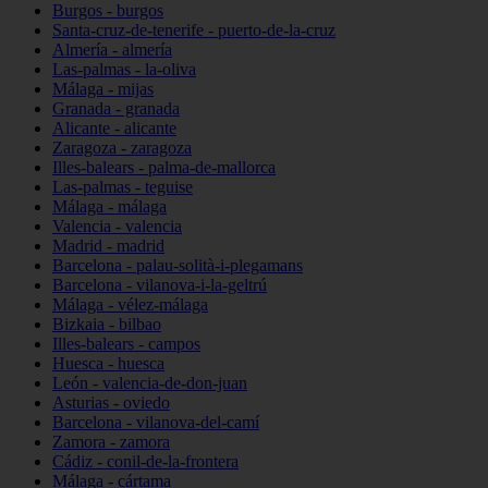
Burgos - burgos
Santa-cruz-de-tenerife - puerto-de-la-cruz
Almería - almería
Las-palmas - la-oliva
Málaga - mijas
Granada - granada
Alicante - alicante
Zaragoza - zaragoza
Illes-balears - palma-de-mallorca
Las-palmas - teguise
Málaga - málaga
Valencia - valencia
Madrid - madrid
Barcelona - palau-solità-i-plegamans
Barcelona - vilanova-i-la-geltrú
Málaga - vélez-málaga
Bizkaia - bilbao
Illes-balears - campos
Huesca - huesca
León - valencia-de-don-juan
Asturias - oviedo
Barcelona - vilanova-del-camí
Zamora - zamora
Cádiz - conil-de-la-frontera
Málaga - cártama