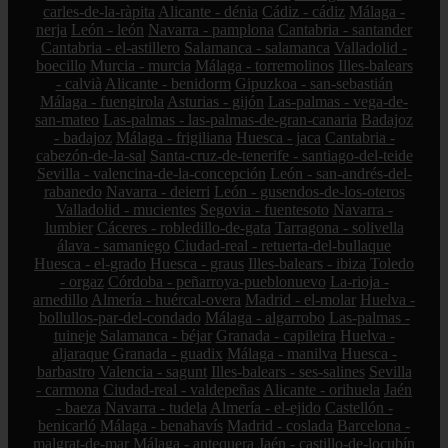
carles-de-la-ràpita
Alicante - dénia
Cádiz - cádiz
Málaga -
nerja
León - león
Navarra - pamplona
Cantabria - santander
Cantabria - el-astillero
Salamanca - salamanca
Valladolid -
boecillo
Murcia - murcia
Málaga - torremolinos
Illes-balears
- calvià
Alicante - benidorm
Gipuzkoa - san-sebastián
Málaga - fuengirola
Asturias - gijón
Las-palmas - vega-de-
san-mateo
Las-palmas - las-palmas-de-gran-canaria
Badajoz
- badajoz
Málaga - frigiliana
Huesca - jaca
Cantabria -
cabezón-de-la-sal
Santa-cruz-de-tenerife - santiago-del-teide
Sevilla - valencina-de-la-concepción
León - san-andrés-del-
rabanedo
Navarra - deierri
León - gusendos-de-los-oteros
Valladolid - mucientes
Segovia - fuentesoto
Navarra -
lumbier
Cáceres - robledillo-de-gata
Tarragona - solivella
álava - samaniego
Ciudad-real - retuerta-del-bullaque
Huesca - el-grado
Huesca - graus
Illes-balears - ibiza
Toledo
- orgaz
Córdoba - peñarroya-pueblonuevo
La-rioja -
arnedillo
Almería - huércal-overa
Madrid - el-molar
Huelva -
bollullos-par-del-condado
Málaga - algarrobo
Las-palmas -
tuineje
Salamanca - béjar
Granada - capileira
Huelva -
aljaraque
Granada - guadix
Málaga - manilva
Huesca -
barbastro
Valencia - sagunt
Illes-balears - ses-salines
Sevilla
- carmona
Ciudad-real - valdepeñas
Alicante - orihuela
Jaén
- baeza
Navarra - tudela
Almería - el-ejido
Castellón -
benicarló
Málaga - benahavís
Madrid - coslada
Barcelona -
malgrat-de-mar
Málaga - antequera
Jaén - castillo-de-locubín