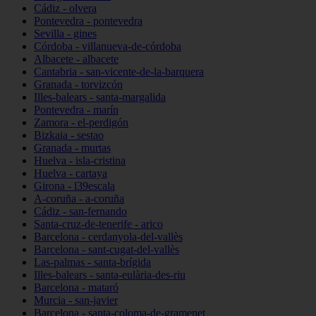
Cádiz - olvera
Pontevedra - pontevedra
Sevilla - gines
Córdoba - villanueva-de-córdoba
Albacete - albacete
Cantabria - san-vicente-de-la-barquera
Granada - torvizcón
Illes-balears - santa-margalida
Pontevedra - marín
Zamora - el-perdigón
Bizkaia - sestao
Granada - murtas
Huelva - isla-cristina
Huelva - cartaya
Girona - l39escala
A-coruña - a-coruña
Cádiz - san-fernando
Santa-cruz-de-tenerife - arico
Barcelona - cerdanyola-del-vallès
Barcelona - sant-cugat-del-vallès
Las-palmas - santa-brígida
Illes-balears - santa-eulària-des-riu
Barcelona - mataró
Murcia - san-javier
Barcelona - santa-coloma-de-gramenet