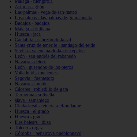
Málaga - fuengirola
Asturias - gijón
Las-palmas - vega-de-san-mateo
Las-palmas - las-palmas-de-gran-canaria
Badajoz - badajoz
Málaga - frigiliana
Huesca - jaca
Cantabria - cabezón-de-la-sal
Santa-cruz-de-tenerife - santiago-del-teide
Sevilla - valencina-de-la-concepción
León - san-andrés-del-rabanedo
Navarra - deierri
León - gusendos-de-los-oteros
Valladolid - mucientes
Segovia - fuentesoto
Navarra - lumbier
Cáceres - robledillo-de-gata
Tarragona - solivella
álava - samaniego
Ciudad-real - retuerta-del-bullaque
Huesca - el-grado
Huesca - graus
Illes-balears - ibiza
Toledo - orgaz
Córdoba - peñarroya-pueblonuevo