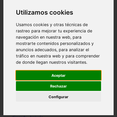
Santa-cruz-de-tenerife - los-llanos-de-aridane
Cantabria - suances
Utilizamos cookies
Sevilla - bormujos
Granada - monachil
Málaga - júzcar
Usamos cookies y otras técnicas de
Huesca - isábena
rastreo para mejorar tu experiencia de
Huesca - alquézar
navegación en nuestra web, para
Huesca - castejón-de-sos
Lleida - alt-àneu
mostrarte contenidos personalizados y
Sevilla - marinaleda
anuncios adecuados, para analizar el
Córdoba - almedinilla
tráfico en nuestra web y para comprender
Navarra - zangoza
Cantabria - arenas-de-iguña
de donde llegan nuestros visitantes.
Barcelona - la-pobla-de-lillet
Murcia - cartagena
Las-palmas - yaiza
Aceptar
Madrid - nuevo-baztán
Sevilla - arahal
Rechazar
Málaga - istán
Valladolid - fuensaldaña
Configurar
Sevilla - salteras
Huesca - biescas
Granada - pampaneira
La-rioja - ezcaray