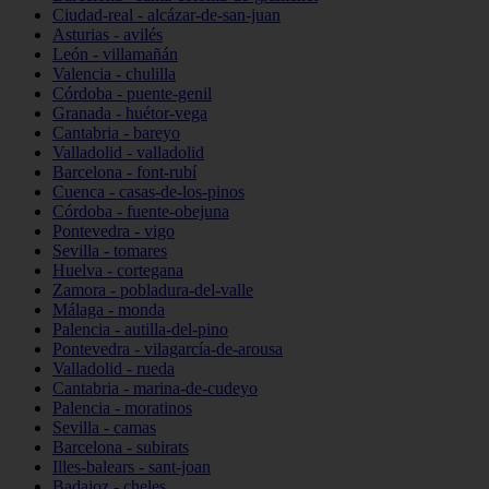
Ciudad-real - alcázar-de-san-juan
Asturias - avilés
León - villamañán
Valencia - chulilla
Córdoba - puente-genil
Granada - huétor-vega
Cantabria - bareyo
Valladolid - valladolid
Barcelona - font-rubí
Cuenca - casas-de-los-pinos
Córdoba - fuente-obejuna
Pontevedra - vigo
Sevilla - tomares
Huelva - cortegana
Zamora - pobladura-del-valle
Málaga - monda
Palencia - autilla-del-pino
Pontevedra - vilagarcía-de-arousa
Valladolid - rueda
Cantabria - marina-de-cudeyo
Palencia - moratinos
Sevilla - camas
Barcelona - subirats
Illes-balears - sant-joan
Badajoz - cheles