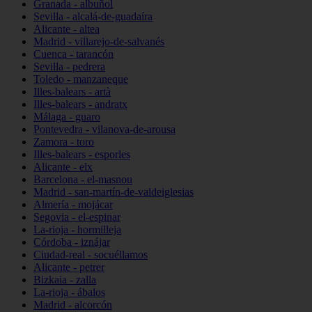
Granada - albuñol
Sevilla - alcalá-de-guadaíra
Alicante - altea
Madrid - villarejo-de-salvanés
Cuenca - tarancón
Sevilla - pedrera
Toledo - manzaneque
Illes-balears - artà
Illes-balears - andratx
Málaga - guaro
Pontevedra - vilanova-de-arousa
Zamora - toro
Illes-balears - esporles
Alicante - elx
Barcelona - el-masnou
Madrid - san-martín-de-valdeiglesias
Almería - mojácar
Segovia - el-espinar
La-rioja - hormilleja
Córdoba - iznájar
Ciudad-real - socuéllamos
Alicante - petrer
Bizkaia - zalla
La-rioja - ábalos
Madrid - alcorcón