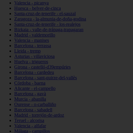
Valencia - picanya
Huesca - belver-de-cinca
Santa-cruz-de-tenerife - el-sauzal
Zaragoza - la-almunia-de-doña-godina
Santa-cruz-de-tenerife - los-realejos
Bizkaia - valle-de-trápaga-trapagaran
Madrid - valdemorillo
Valencia - manises
Barcelona - terrassa
Lleida - tremp
Asturias - villaviciosa
Huelva - trigueros
Girona - castelló-d39empúries
Barcelona - cardedeu
Barcelona - sant-quirze-del-vallès
Córdoba - baena
Alicante - el-campello
Barcelona - gavà
Murcia - abanilla
Ourense - o-carballiño
Barcelona - sabadell
Madrid - torrejón-de-ardoz
Teruel - alcorisa
Valencia - alfafar
Málaga - campillos