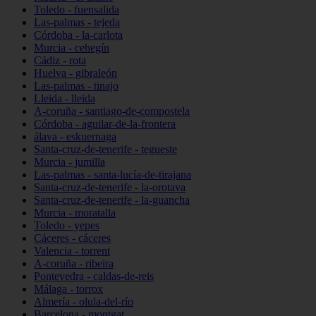
Toledo - fuensalida
Las-palmas - tejeda
Córdoba - la-carlota
Murcia - cehegín
Cádiz - rota
Huelva - gibraleón
Las-palmas - tinajo
Lleida - lleida
A-coruña - santiago-de-compostela
Córdoba - aguilar-de-la-frontera
álava - eskuernaga
Santa-cruz-de-tenerife - tegueste
Murcia - jumilla
Las-palmas - santa-lucía-de-tirajana
Santa-cruz-de-tenerife - la-orotava
Santa-cruz-de-tenerife - la-guancha
Murcia - moratalla
Toledo - yepes
Cáceres - cáceres
Valencia - torrent
A-coruña - ribeira
Pontevedra - caldas-de-reis
Málaga - torrox
Almería - olula-del-río
Barcelona - montgat