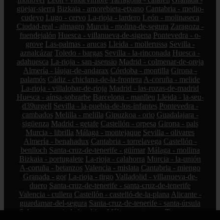
güejar-sierra
Bizkaia - amorebieta-etxano
Cantabria - medio-
cudeyo
Lugo - cervo
La-rioja - lardero
León - molinaseca
Ciudad-real - almagro
Murcia - molina-de-segura
Zaragoza -
fuendejalón
Huesca - villanueva-de-sigena
Pontevedra - o-
grove
Las-palmas - arucas
Lleida - mollerussa
Sevilla -
aznalcázar
Toledo - bargas
Sevilla - la-rinconada
Huesca -
adahuesca
La-rioja - san-asensio
Madrid - colmenar-de-oreja
Almería - láujar-de-andarax
Córdoba - montilla
Girona -
palamós
Cádiz - chiclana-de-la-frontera
A-coruña - melide
La-rioja - villalobar-de-rioja
Madrid - las-rozas-de-madrid
Huesca - aínsa-sobrarbe
Barcelona - manlleu
Lleida - la-seu-
d39urgell
Sevilla - la-puebla-de-los-infantes
Pontevedra -
cambados
Melilla - melilla
Gipuzkoa - orio
Guadalajara -
sigüenza
Madrid - getafe
Castellón - orpesa
Girona - pals
Murcia - librilla
Málaga - montejaque
Sevilla - olivares
Almería - benahadux
Cantabria - torrelavega
Castellón -
benlloch
Santa-cruz-de-tenerife - güímar
Málaga - mollina
Bizkaia - portugalete
La-rioja - calahorra
Murcia - la-unión
A-coruña - betanzos
Valencia - mislata
Cantabria - miengo
Granada - gor
La-rioja - tirgo
Valladolid - villanueva-de-
duero
Santa-cruz-de-tenerife - santa-cruz-de-tenerife
Valencia - cullera
Castellón - castelló-de-la-plana
Alicante -
guardamar-del-segura
Santa-cruz-de-tenerife - santa-úrsula
Salamanca - ciudad-rodrigo
Málaga - estepona
Tarragona -