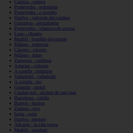
Cuenca - cuenca
Pontevedra - redondela
Pontevedra - o-porriño
Huelva - valverde-del-camino
Gipuzkoa - aretxabaleta
Pontevedra - vilanova-de-arousa
Lugo - ribadeo
Madrid - boadilla-del-monte
Málaga - estepona
Cáceres - cáceres
Málaga - mijas
Zaragoza - cariñena
Asturias - colunga
A-coruña - betanzos
Valladolid - valladolid
A-coruña - teo
Granada - motril
Ciudad-real - alcázar-de-san-juan
Barcelona - calella
Burgos - burgos
Zamora - toro
Soria - soria
Huelva - moguer
Alicante - la-vila-joiosa
Madrid - aranjuez