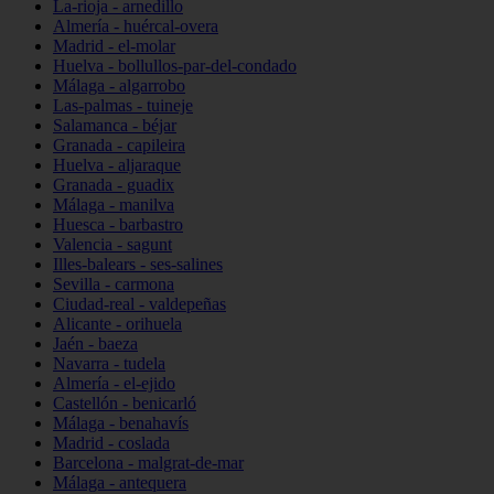
La-rioja - arnedillo
Almería - huércal-overa
Madrid - el-molar
Huelva - bollullos-par-del-condado
Málaga - algarrobo
Las-palmas - tuineje
Salamanca - béjar
Granada - capileira
Huelva - aljaraque
Granada - guadix
Málaga - manilva
Huesca - barbastro
Valencia - sagunt
Illes-balears - ses-salines
Sevilla - carmona
Ciudad-real - valdepeñas
Alicante - orihuela
Jaén - baeza
Navarra - tudela
Almería - el-ejido
Castellón - benicarló
Málaga - benahavís
Madrid - coslada
Barcelona - malgrat-de-mar
Málaga - antequera