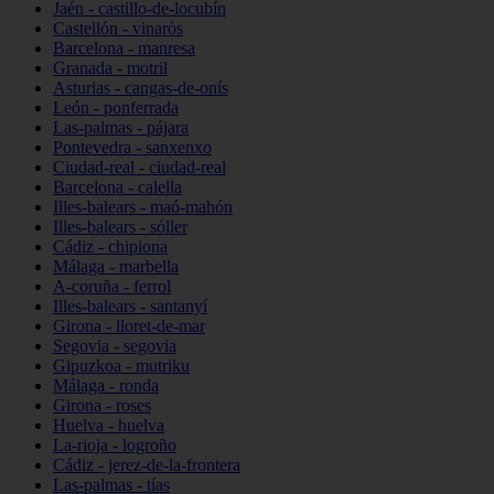
Jaén - castillo-de-locubín
Castellón - vinaròs
Barcelona - manresa
Granada - motril
Asturias - cangas-de-onís
León - ponferrada
Las-palmas - pájara
Pontevedra - sanxenxo
Ciudad-real - ciudad-real
Barcelona - calella
Illes-balears - maó-mahón
Illes-balears - sóller
Cádiz - chipiona
Málaga - marbella
A-coruña - ferrol
Illes-balears - santanyí
Girona - lloret-de-mar
Segovia - segovia
Gipuzkoa - mutriku
Málaga - ronda
Girona - roses
Huelva - huelva
La-rioja - logroño
Cádiz - jerez-de-la-frontera
Las-palmas - tías