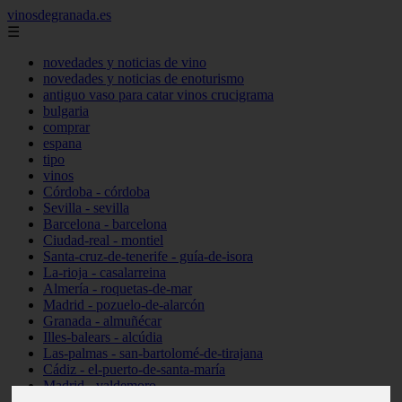
vinosdegranada.es
☰
novedades y noticias de vino
novedades y noticias de enoturismo
antiguo vaso para catar vinos crucigrama
bulgaria
comprar
espana
tipo
vinos
Córdoba - córdoba
Sevilla - sevilla
Barcelona - barcelona
Ciudad-real - montiel
Santa-cruz-de-tenerife - guía-de-isora
La-rioja - casalarreina
Almería - roquetas-de-mar
Madrid - pozuelo-de-alarcón
Granada - almuñécar
Illes-balears - alcúdia
Las-palmas - san-bartolomé-de-tirajana
Cádiz - el-puerto-de-santa-maría
Madrid - valdemoro
Granada - pulianas