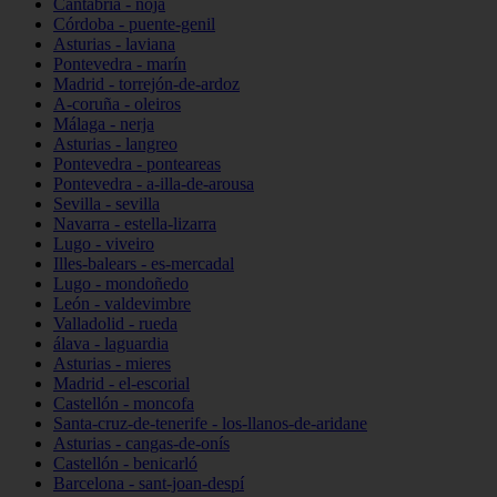
Cantabria - noja
Córdoba - puente-genil
Asturias - laviana
Pontevedra - marín
Madrid - torrejón-de-ardoz
A-coruña - oleiros
Málaga - nerja
Asturias - langreo
Pontevedra - ponteareas
Pontevedra - a-illa-de-arousa
Sevilla - sevilla
Navarra - estella-lizarra
Lugo - viveiro
Illes-balears - es-mercadal
Lugo - mondoñedo
León - valdevimbre
Valladolid - rueda
álava - laguardia
Asturias - mieres
Madrid - el-escorial
Castellón - moncofa
Santa-cruz-de-tenerife - los-llanos-de-aridane
Asturias - cangas-de-onís
Castellón - benicarló
Barcelona - sant-joan-despí