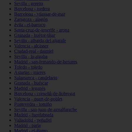
Sevilla - gerena
Barcelona - tordera
Barcelona - vilassar-de-mar
Zaragoza - alagón
ávila - el-barraco
Santa-cruz-de-tenerife - arona
Granada - huétor-tájar
Sevilla - albaida-del-aljarafe
Valencia - alcàsser
Ciudad-real - daimiel
Sevilla - la-algaba
Madrid - san-fernando-de-henares
Toledo - toledo
Asturias - mieres
Salamanca - candelario
Granada - huéscar
Madrid - leganés
Barcelona - cornellà-de-llobregat
Valencia - quart-de-poblet
Pontevedra - tomiño
Sevilla - san-juan-de-aznalfarache
Madrid - fuenlabrada
Valladolid - peñafiel
Madrid - parla
Madrid - el-álamo