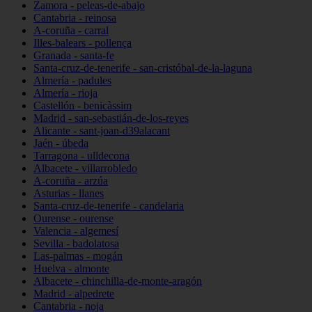
Zamora - peleas-de-abajo
Cantabria - reinosa
A-coruña - carral
Illes-balears - pollença
Granada - santa-fe
Santa-cruz-de-tenerife - san-cristóbal-de-la-laguna
Almería - padules
Almería - rioja
Castellón - benicàssim
Madrid - san-sebastián-de-los-reyes
Alicante - sant-joan-d39alacant
Jaén - úbeda
Tarragona - ulldecona
Albacete - villarrobledo
A-coruña - arzúa
Asturias - llanes
Santa-cruz-de-tenerife - candelaria
Ourense - ourense
Valencia - algemesí
Sevilla - badolatosa
Las-palmas - mogán
Huelva - almonte
Albacete - chinchilla-de-monte-aragón
Madrid - alpedrete
Cantabria - noja