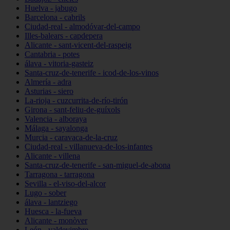
Huelva - jabugo
Barcelona - cabrils
Ciudad-real - almodóvar-del-campo
Illes-balears - capdepera
Alicante - sant-vicent-del-raspeig
Cantabria - potes
álava - vitoria-gasteiz
Santa-cruz-de-tenerife - icod-de-los-vinos
Almería - adra
Asturias - siero
La-rioja - cuzcurrita-de-río-tirón
Girona - sant-feliu-de-guíxols
Valencia - alboraya
Málaga - sayalonga
Murcia - caravaca-de-la-cruz
Ciudad-real - villanueva-de-los-infantes
Alicante - villena
Santa-cruz-de-tenerife - san-miguel-de-abona
Tarragona - tarragona
Sevilla - el-viso-del-alcor
Lugo - sober
álava - lantziego
Huesca - la-fueva
Alicante - monòver
León - valdevimbre