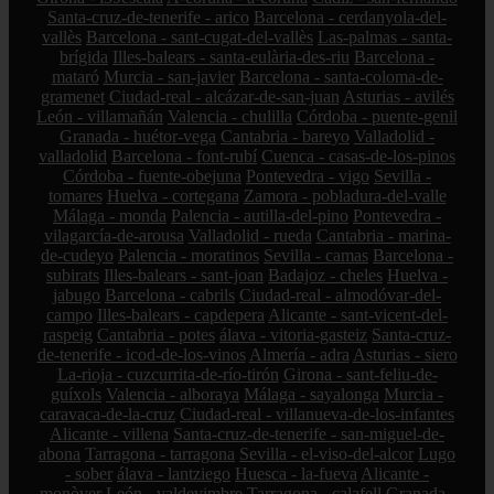
Santa-cruz-de-tenerife - arico
Barcelona - cerdanyola-del-
vallès
Barcelona - sant-cugat-del-vallès
Las-palmas - santa-
brígida
Illes-balears - santa-eulària-des-riu
Barcelona -
mataró
Murcia - san-javier
Barcelona - santa-coloma-de-
gramenet
Ciudad-real - alcázar-de-san-juan
Asturias - avilés
León - villamañán
Valencia - chulilla
Córdoba - puente-genil
Granada - huétor-vega
Cantabria - bareyo
Valladolid -
valladolid
Barcelona - font-rubí
Cuenca - casas-de-los-pinos
Córdoba - fuente-obejuna
Pontevedra - vigo
Sevilla -
tomares
Huelva - cortegana
Zamora - pobladura-del-valle
Málaga - monda
Palencia - autilla-del-pino
Pontevedra -
vilagarcía-de-arousa
Valladolid - rueda
Cantabria - marina-
de-cudeyo
Palencia - moratinos
Sevilla - camas
Barcelona -
subirats
Illes-balears - sant-joan
Badajoz - cheles
Huelva -
jabugo
Barcelona - cabrils
Ciudad-real - almodóvar-del-
campo
Illes-balears - capdepera
Alicante - sant-vicent-del-
raspeig
Cantabria - potes
álava - vitoria-gasteiz
Santa-cruz-
de-tenerife - icod-de-los-vinos
Almería - adra
Asturias - siero
La-rioja - cuzcurrita-de-río-tirón
Girona - sant-feliu-de-
guíxols
Valencia - alboraya
Málaga - sayalonga
Murcia -
caravaca-de-la-cruz
Ciudad-real - villanueva-de-los-infantes
Alicante - villena
Santa-cruz-de-tenerife - san-miguel-de-
abona
Tarragona - tarragona
Sevilla - el-viso-del-alcor
Lugo
- sober
álava - lantziego
Huesca - la-fueva
Alicante -
monòver
León - valdevimbre
Tarragona - calafell
Granada -