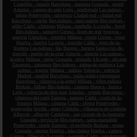
Castellón - vinaròs
Barcelona - manresa
Granada - motril
Asturias - cangas-de-onís
León - ponferrada
Las-palmas -
pájara
Pontevedra - sanxenxo
Ciudad-real - ciudad-real
Barcelona - calella
Illes-balears - maó-mahón
Illes-balears -
sóller
Cádiz - chipiona
Málaga - marbella
A-coruña - ferrol
Illes-balears - santanyí
Girona - lloret-de-mar
Segovia -
segovia
Gipuzkoa - mutriku
Málaga - ronda
Girona - roses
Huelva - huelva
La-rioja - logroño
Cádiz - jerez-de-la-
frontera
Las-palmas - tías
Burgos - burgos
Santa-cruz-de-
tenerife - puerto-de-la-cruz
Almería - almería
Las-palmas -
la-oliva
Málaga - mijas
Granada - granada
Alicante - alicante
Zaragoza - zaragoza
Illes-balears - palma-de-mallorca
Las-
palmas - teguise
Málaga - málaga
Valencia - valencia
Madrid - madrid
Barcelona - palau-solità-i-plegamans
Barcelona - vilanova-i-la-geltrú
Málaga - vélez-málaga
Bizkaia - bilbao
Illes-balears - campos
Huesca - huesca
León - valencia-de-don-juan
Asturias - oviedo
Barcelona -
vilanova-del-camí
Zamora - zamora
Cádiz - conil-de-la-
frontera
Málaga - cártama
Cádiz - olvera
Pontevedra -
pontevedra
Sevilla - gines
Córdoba - villanueva-de-córdoba
Albacete - albacete
Cantabria - san-vicente-de-la-barquera
Granada - torvizcón
Illes-balears - santa-margalida
Pontevedra - marín
Zamora - el-perdigón
Bizkaia - sestao
Granada - murtas
Huelva - isla-cristina
Huelva - cartaya
Girona - l39escala
A-coruña - a-coruña
Cádiz - san-fernando