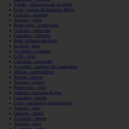
Toledo - villanueva-de-alcardete
León - puente-de-domingo-flórez
Granada - granada
Asturias - gijón
Pontevedra - pontevedra
Granada - maracena
Cantabria - riotuerto
ávila - el-barco-de-ávila
La-rioja - haro
A-coruña - a-coruña
León - león
Cantabria - santander
A-coruña - santiago-de-compostela
Málaga - torremolinos
Murcia - murcia
Asturias - oviedo
Pontevedra - vigo
Almería - roquetas-de-mar
Cantabria - laredo
León - san-andrés-del-rabanedo
Asturias - aller
Ourense - allariz
A-coruña - ribeira
Asturias - siero
A-coruña - narón