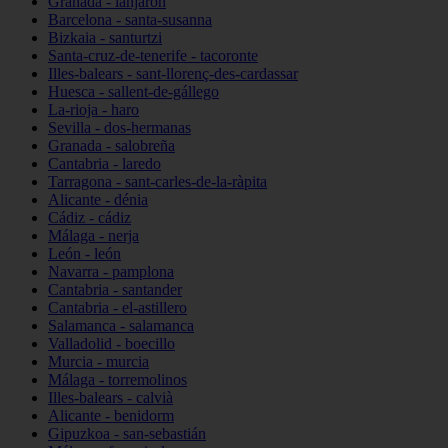
Granada - lanjarón
Barcelona - santa-susanna
Bizkaia - santurtzi
Santa-cruz-de-tenerife - tacoronte
Illes-balears - sant-llorenç-des-cardassar
Huesca - sallent-de-gállego
La-rioja - haro
Sevilla - dos-hermanas
Granada - salobreña
Cantabria - laredo
Tarragona - sant-carles-de-la-ràpita
Alicante - dénia
Cádiz - cádiz
Málaga - nerja
León - león
Navarra - pamplona
Cantabria - santander
Cantabria - el-astillero
Salamanca - salamanca
Valladolid - boecillo
Murcia - murcia
Málaga - torremolinos
Illes-balears - calvià
Alicante - benidorm
Gipuzkoa - san-sebastián