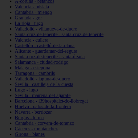
A-coruña - betanzos
Valencia - mislata
Cantabria - miengo
Granada - gor
La-rioja - tirgo
Valladolid - villanueva-de-duero
Santa-cruz-de-tenerife - santa-cruz-de-tenerife
Valencia - cullera
Castellón - castelló-de-la-plana
Alicante - guardamar-del-segura
Santa-cruz-de-tenerife - santa-úrsula
Salamanca - ciudad-rodrigo
Málaga - estepona
Tarragona - cambrils
Valladolid - laguna-de-duero
Sevilla - castilleja-de-la-cuesta
Lugo - lugo
Sevilla - mairena-del-aljarafe
Barcelona - l39hospitalet-de-llobregat
Huelva - palos-de-la-frontera
Navarra - berriozar
Burgos - lerma
Cantabria - corvera-de-toranzo
Cáceres - montánchez
Girona - blanes