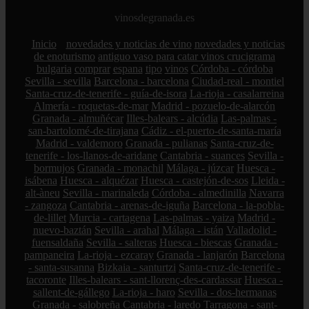
vinosdegranada.es
Inicio
novedades y noticias de vino
novedades y noticias
de enoturismo
antiguo vaso para catar vinos crucigrama
bulgaria
comprar
espana
tipo
vinos
Córdoba - córdoba
Sevilla - sevilla
Barcelona - barcelona
Ciudad-real - montiel
Santa-cruz-de-tenerife - guía-de-isora
La-rioja - casalarreina
Almería - roquetas-de-mar
Madrid - pozuelo-de-alarcón
Granada - almuñécar
Illes-balears - alcúdia
Las-palmas -
san-bartolomé-de-tirajana
Cádiz - el-puerto-de-santa-maría
Madrid - valdemoro
Granada - pulianas
Santa-cruz-de-
tenerife - los-llanos-de-aridane
Cantabria - suances
Sevilla -
bormujos
Granada - monachil
Málaga - júzcar
Huesca -
isábena
Huesca - alquézar
Huesca - castejón-de-sos
Lleida -
alt-àneu
Sevilla - marinaleda
Córdoba - almedinilla
Navarra
- zangoza
Cantabria - arenas-de-iguña
Barcelona - la-pobla-
de-lillet
Murcia - cartagena
Las-palmas - yaiza
Madrid -
nuevo-baztán
Sevilla - arahal
Málaga - istán
Valladolid -
fuensaldaña
Sevilla - salteras
Huesca - biescas
Granada -
pampaneira
La-rioja - ezcaray
Granada - lanjarón
Barcelona
- santa-susanna
Bizkaia - santurtzi
Santa-cruz-de-tenerife -
tacoronte
Illes-balears - sant-llorenç-des-cardassar
Huesca -
sallent-de-gállego
La-rioja - haro
Sevilla - dos-hermanas
Granada - salobreña
Cantabria - laredo
Tarragona - sant-