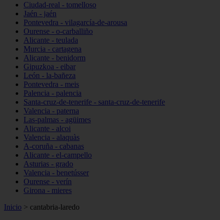
Ciudad-real - tomelloso
Jaén - jaén
Pontevedra - vilagarcía-de-arousa
Ourense - o-carballiño
Alicante - teulada
Murcia - cartagena
Alicante - benidorm
Gipuzkoa - eibar
León - la-bañeza
Pontevedra - meis
Palencia - palencia
Santa-cruz-de-tenerife - santa-cruz-de-tenerife
Valencia - paterna
Las-palmas - agüimes
Alicante - alcoi
Valencia - alaquàs
A-coruña - cabanas
Alicante - el-campello
Asturias - grado
Valencia - benetússer
Ourense - verín
Girona - mieres
Inicio
>
cantabria-laredo