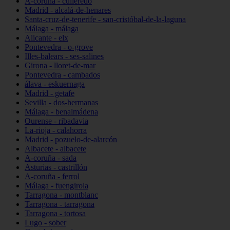
A-coruña - culleredo
Madrid - alcalá-de-henares
Santa-cruz-de-tenerife - san-cristóbal-de-la-laguna
Málaga - málaga
Alicante - elx
Pontevedra - o-grove
Illes-balears - ses-salines
Girona - lloret-de-mar
Pontevedra - cambados
álava - eskuernaga
Madrid - getafe
Sevilla - dos-hermanas
Málaga - benalmádena
Ourense - ribadavia
La-rioja - calahorra
Madrid - pozuelo-de-alarcón
Albacete - albacete
A-coruña - sada
Asturias - castrillón
A-coruña - ferrol
Málaga - fuengirola
Tarragona - montblanc
Tarragona - tarragona
Tarragona - tortosa
Lugo - sober