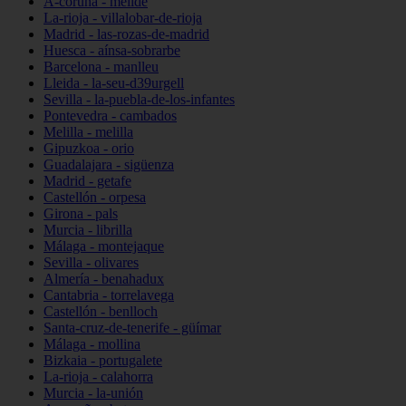
A-coruña - melide
La-rioja - villalobar-de-rioja
Madrid - las-rozas-de-madrid
Huesca - aínsa-sobrarbe
Barcelona - manlleu
Lleida - la-seu-d39urgell
Sevilla - la-puebla-de-los-infantes
Pontevedra - cambados
Melilla - melilla
Gipuzkoa - orio
Guadalajara - sigüenza
Madrid - getafe
Castellón - orpesa
Girona - pals
Murcia - librilla
Málaga - montejaque
Sevilla - olivares
Almería - benahadux
Cantabria - torrelavega
Castellón - benlloch
Santa-cruz-de-tenerife - güímar
Málaga - mollina
Bizkaia - portugalete
La-rioja - calahorra
Murcia - la-unión