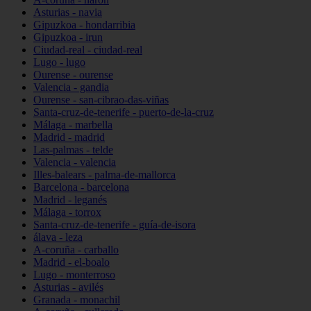
Asturias - navia
Gipuzkoa - hondarribia
Gipuzkoa - irun
Ciudad-real - ciudad-real
Lugo - lugo
Ourense - ourense
Valencia - gandia
Ourense - san-cibrao-das-viñas
Santa-cruz-de-tenerife - puerto-de-la-cruz
Málaga - marbella
Madrid - madrid
Las-palmas - telde
Valencia - valencia
Illes-balears - palma-de-mallorca
Barcelona - barcelona
Madrid - leganés
Málaga - torrox
Santa-cruz-de-tenerife - guía-de-isora
álava - leza
A-coruña - carballo
Madrid - el-boalo
Lugo - monterroso
Asturias - avilés
Granada - monachil