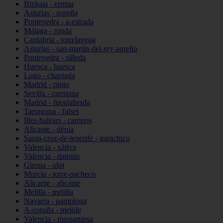
Bizkaia - ermua
Asturias - noreña
Pontevedra - a-estrada
Málaga - ronda
Cantabria - torrelavega
Asturias - san-martín-del-rey-aurelio
Pontevedra - silleda
Huesca - huesca
Lugo - chantada
Madrid - pinto
Sevilla - carmona
Madrid - fuenlabrada
Tarragona - falset
Illes-balears - campos
Alicante - dénia
Santa-cruz-de-tenerife - garachico
Valencia - xàtiva
Valencia - daimús
Girona - olot
Murcia - torre-pacheco
Alicante - alicante
Melilla - melilla
Navarra - pamplona
A-coruña - melide
Valencia - massanassa