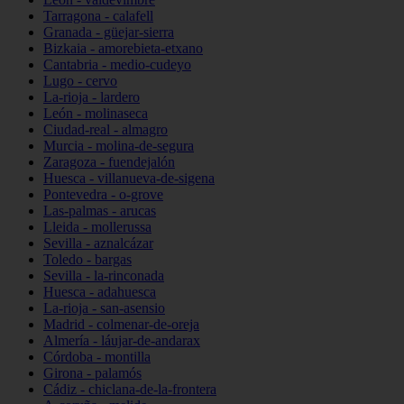
Tarragona - calafell
Granada - güejar-sierra
Bizkaia - amorebieta-etxano
Cantabria - medio-cudeyo
Lugo - cervo
La-rioja - lardero
León - molinaseca
Ciudad-real - almagro
Murcia - molina-de-segura
Zaragoza - fuendejalón
Huesca - villanueva-de-sigena
Pontevedra - o-grove
Las-palmas - arucas
Lleida - mollerussa
Sevilla - aznalcázar
Toledo - bargas
Sevilla - la-rinconada
Huesca - adahuesca
La-rioja - san-asensio
Madrid - colmenar-de-oreja
Almería - láujar-de-andarax
Córdoba - montilla
Girona - palamós
Cádiz - chiclana-de-la-frontera