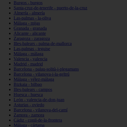
Burgos - burgos
Santa-cruz-de-tenerife - puerto-de-la-cruz
Almería - almería
Las-palmas - la-oliva
Málaga - mijas
Granada - granada
Alicante - alicante
Zaragoza - zaragoza
Illes-balears - palma-de-mallorca
Las-palmas - teguise
Málaga - málaga
Valencia - valencia
Madrid - madrid
Barcelona - palau-solità-i-plegamans
Barcelona - vilanova-i-la-geltrú
Málaga - vélez-málaga
Bizkaia - bilbao
Illes-balears - campos
Huesca - huesca
León - valencia-de-don-juan
Asturias - oviedo
Barcelona - vilanova-del-camí
Zamora - zamora
Cádiz - conil-de-la-frontera
Málaga - cártama