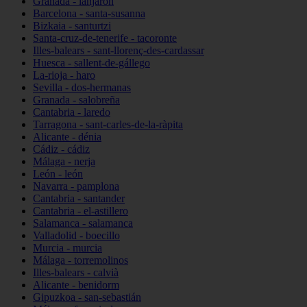
Granada - lanjarón
Barcelona - santa-susanna
Bizkaia - santurtzi
Santa-cruz-de-tenerife - tacoronte
Illes-balears - sant-llorenç-des-cardassar
Huesca - sallent-de-gállego
La-rioja - haro
Sevilla - dos-hermanas
Granada - salobreña
Cantabria - laredo
Tarragona - sant-carles-de-la-ràpita
Alicante - dénia
Cádiz - cádiz
Málaga - nerja
León - león
Navarra - pamplona
Cantabria - santander
Cantabria - el-astillero
Salamanca - salamanca
Valladolid - boecillo
Murcia - murcia
Málaga - torremolinos
Illes-balears - calvià
Alicante - benidorm
Gipuzkoa - san-sebastián