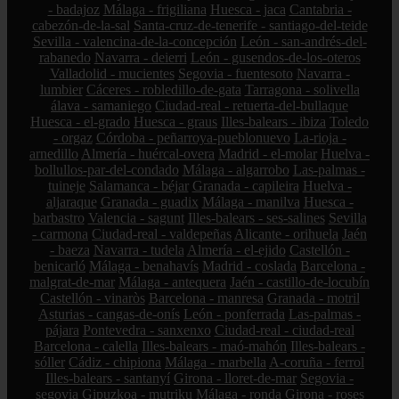
- badajoz
Málaga - frigiliana
Huesca - jaca
Cantabria -
cabezón-de-la-sal
Santa-cruz-de-tenerife - santiago-del-teide
Sevilla - valencina-de-la-concepción
León - san-andrés-del-
rabanedo
Navarra - deierri
León - gusendos-de-los-oteros
Valladolid - mucientes
Segovia - fuentesoto
Navarra -
lumbier
Cáceres - robledillo-de-gata
Tarragona - solivella
álava - samaniego
Ciudad-real - retuerta-del-bullaque
Huesca - el-grado
Huesca - graus
Illes-balears - ibiza
Toledo
- orgaz
Córdoba - peñarroya-pueblonuevo
La-rioja -
arnedillo
Almería - huércal-overa
Madrid - el-molar
Huelva -
bollullos-par-del-condado
Málaga - algarrobo
Las-palmas -
tuineje
Salamanca - béjar
Granada - capileira
Huelva -
aljaraque
Granada - guadix
Málaga - manilva
Huesca -
barbastro
Valencia - sagunt
Illes-balears - ses-salines
Sevilla
- carmona
Ciudad-real - valdepeñas
Alicante - orihuela
Jaén
- baeza
Navarra - tudela
Almería - el-ejido
Castellón -
benicarló
Málaga - benahavís
Madrid - coslada
Barcelona -
malgrat-de-mar
Málaga - antequera
Jaén - castillo-de-locubín
Castellón - vinaròs
Barcelona - manresa
Granada - motril
Asturias - cangas-de-onís
León - ponferrada
Las-palmas -
pájara
Pontevedra - sanxenxo
Ciudad-real - ciudad-real
Barcelona - calella
Illes-balears - maó-mahón
Illes-balears -
sóller
Cádiz - chipiona
Málaga - marbella
A-coruña - ferrol
Illes-balears - santanyí
Girona - lloret-de-mar
Segovia -
segovia
Gipuzkoa - mutriku
Málaga - ronda
Girona - roses