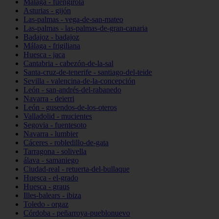
Málaga - fuengirola
Asturias - gijón
Las-palmas - vega-de-san-mateo
Las-palmas - las-palmas-de-gran-canaria
Badajoz - badajoz
Málaga - frigiliana
Huesca - jaca
Cantabria - cabezón-de-la-sal
Santa-cruz-de-tenerife - santiago-del-teide
Sevilla - valencina-de-la-concepción
León - san-andrés-del-rabanedo
Navarra - deierri
León - gusendos-de-los-oteros
Valladolid - mucientes
Segovia - fuentesoto
Navarra - lumbier
Cáceres - robledillo-de-gata
Tarragona - solivella
álava - samaniego
Ciudad-real - retuerta-del-bullaque
Huesca - el-grado
Huesca - graus
Illes-balears - ibiza
Toledo - orgaz
Córdoba - peñarroya-pueblonuevo