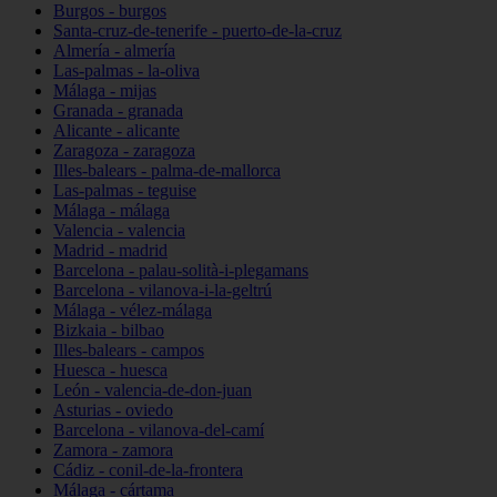
Burgos - burgos
Santa-cruz-de-tenerife - puerto-de-la-cruz
Almería - almería
Las-palmas - la-oliva
Málaga - mijas
Granada - granada
Alicante - alicante
Zaragoza - zaragoza
Illes-balears - palma-de-mallorca
Las-palmas - teguise
Málaga - málaga
Valencia - valencia
Madrid - madrid
Barcelona - palau-solità-i-plegamans
Barcelona - vilanova-i-la-geltrú
Málaga - vélez-málaga
Bizkaia - bilbao
Illes-balears - campos
Huesca - huesca
León - valencia-de-don-juan
Asturias - oviedo
Barcelona - vilanova-del-camí
Zamora - zamora
Cádiz - conil-de-la-frontera
Málaga - cártama