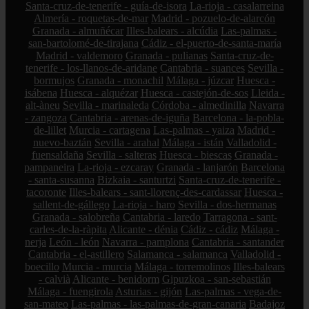
Santa-cruz-de-tenerife - guía-de-isora
La-rioja - casalarreina
Almería - roquetas-de-mar
Madrid - pozuelo-de-alarcón
Granada - almuñécar
Illes-balears - alcúdia
Las-palmas -
san-bartolomé-de-tirajana
Cádiz - el-puerto-de-santa-maría
Madrid - valdemoro
Granada - pulianas
Santa-cruz-de-
tenerife - los-llanos-de-aridane
Cantabria - suances
Sevilla -
bormujos
Granada - monachil
Málaga - júzcar
Huesca -
isábena
Huesca - alquézar
Huesca - castejón-de-sos
Lleida -
alt-àneu
Sevilla - marinaleda
Córdoba - almedinilla
Navarra
- zangoza
Cantabria - arenas-de-iguña
Barcelona - la-pobla-
de-lillet
Murcia - cartagena
Las-palmas - yaiza
Madrid -
nuevo-baztán
Sevilla - arahal
Málaga - istán
Valladolid -
fuensaldaña
Sevilla - salteras
Huesca - biescas
Granada -
pampaneira
La-rioja - ezcaray
Granada - lanjarón
Barcelona
- santa-susanna
Bizkaia - santurtzi
Santa-cruz-de-tenerife -
tacoronte
Illes-balears - sant-llorenç-des-cardassar
Huesca -
sallent-de-gállego
La-rioja - haro
Sevilla - dos-hermanas
Granada - salobreña
Cantabria - laredo
Tarragona - sant-
carles-de-la-ràpita
Alicante - dénia
Cádiz - cádiz
Málaga -
nerja
León - león
Navarra - pamplona
Cantabria - santander
Cantabria - el-astillero
Salamanca - salamanca
Valladolid -
boecillo
Murcia - murcia
Málaga - torremolinos
Illes-balears
- calvià
Alicante - benidorm
Gipuzkoa - san-sebastián
Málaga - fuengirola
Asturias - gijón
Las-palmas - vega-de-
san-mateo
Las-palmas - las-palmas-de-gran-canaria
Badajoz