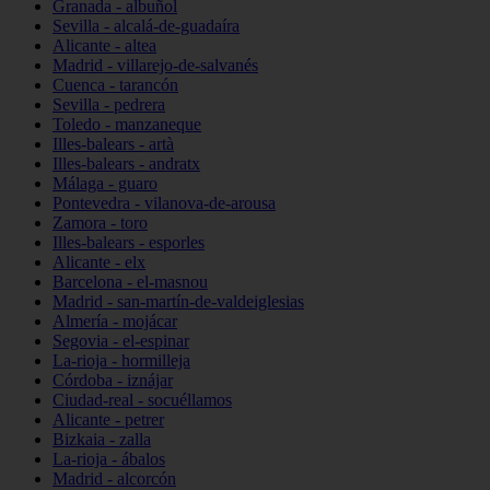
Granada - albuñol
Sevilla - alcalá-de-guadaíra
Alicante - altea
Madrid - villarejo-de-salvanés
Cuenca - tarancón
Sevilla - pedrera
Toledo - manzaneque
Illes-balears - artà
Illes-balears - andratx
Málaga - guaro
Pontevedra - vilanova-de-arousa
Zamora - toro
Illes-balears - esporles
Alicante - elx
Barcelona - el-masnou
Madrid - san-martín-de-valdeiglesias
Almería - mojácar
Segovia - el-espinar
La-rioja - hormilleja
Córdoba - iznájar
Ciudad-real - socuéllamos
Alicante - petrer
Bizkaia - zalla
La-rioja - ábalos
Madrid - alcorcón