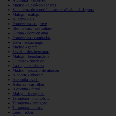
A-coruña - culleredo
Madrid - alcalá-de-henares
Santa-cruz-de-tenerife - san-cristóbal-de-la-laguna
Málaga - málaga
Alicante - elx
Pontevedra - o-grove
Illes-balears - ses-salines
Girona - lloret-de-mar
Pontevedra - cambados
álava - eskuernaga
Madrid - getafe
Sevilla - dos-hermanas
Málaga - benalmádena
Ourense - ribadavia
La-rioja - calahorra
Madrid - pozuelo-de-alarcón
Albacete - albacete
A-coruña - sada
Asturias - castrillón
A-coruña - ferrol
Málaga - fuengirola
Tarragona - montblanc
Tarragona - tarragona
Tarragona - tortosa
Lugo - sober