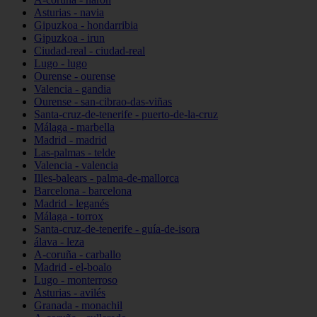
Asturias - navia
Gipuzkoa - hondarribia
Gipuzkoa - irun
Ciudad-real - ciudad-real
Lugo - lugo
Ourense - ourense
Valencia - gandia
Ourense - san-cibrao-das-viñas
Santa-cruz-de-tenerife - puerto-de-la-cruz
Málaga - marbella
Madrid - madrid
Las-palmas - telde
Valencia - valencia
Illes-balears - palma-de-mallorca
Barcelona - barcelona
Madrid - leganés
Málaga - torrox
Santa-cruz-de-tenerife - guía-de-isora
álava - leza
A-coruña - carballo
Madrid - el-boalo
Lugo - monterroso
Asturias - avilés
Granada - monachil