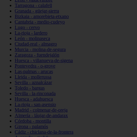
Tarragona - calafell
Granada - güejar-sierra
Bizkaia - amorebieta-etxano
Cantabria - medio-cudeyo
Lugo - cervo
La-rioja - lardero
León - molinaseca
Ciudad-real - almagro
Murcia - molina-de-segura
Zaragoza - fuendejalón
Huesca - villanueva-de-sigena
Pontevedra - o-grove
Las-palmas - arucas
Lleida - mollerussa
Sevilla - aznalcázar
Toledo - bargas
Sevilla - la-rinconada
Huesca - adahuesca
La-rioja - san-asensio
Madrid - colmenar-de-oreja
Almería - láujar-de-andarax
Córdoba - montilla
Girona - palamós
Cádiz - chiclana-de-la-frontera