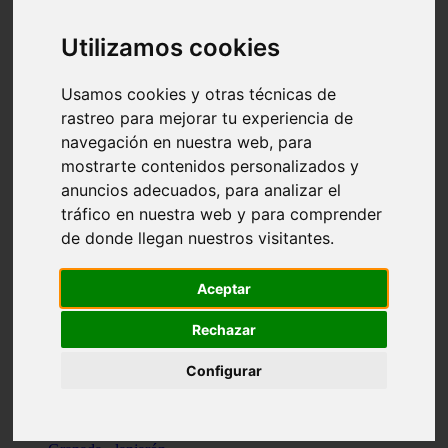
Santa-cruz-de-tenerife - los-llanos-de-aridane
Cantabria - suances
Utilizamos cookies
Sevilla - bormujos
Granada - monachil
Málaga - júzcar
Usamos cookies y otras técnicas de
Huesca - isábena
rastreo para mejorar tu experiencia de
Huesca - alquézar
navegación en nuestra web, para
Huesca - castejón-de-sos
Lleida - alt-àneu
mostrarte contenidos personalizados y
Sevilla - marinaleda
anuncios adecuados, para analizar el
Córdoba - almedinilla
tráfico en nuestra web y para comprender
Navarra - zangoza
Cantabria - arenas-de-iguña
de donde llegan nuestros visitantes.
Barcelona - la-pobla-de-lillet
Murcia - cartagena
Las-palmas - yaiza
Aceptar
Madrid - nuevo-baztán
Sevilla - arahal
Rechazar
Málaga - istán
Valladolid - fuensaldaña
Configurar
Sevilla - salteras
Huesca - biescas
Granada - pampaneira
La-rioja - ezcaray