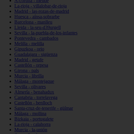
A-coruña - melide
La-rioja - villalobar-de-rioja
Madrid - las-rozas-de-madrid
Huesca - aínsa-sobrarbe
Barcelona - manlleu
Lleida - la-seu-d39urgell
Sevilla - la-puebla-de-los-infantes
Pontevedra - cambados
Melilla - melilla
Gipuzkoa - orio
Guadalajara - sigüenza
Madrid - getafe
Castellón - orpesa
Girona - pals
Murcia - librilla
Málaga - montejaque
Sevilla - olivares
Almería - benahadux
Cantabria - torrelavega
Castellón - benlloch
Santa-cruz-de-tenerife - güímar
Málaga - mollina
Bizkaia - portugalete
La-rioja - calahorra
Murcia - la-unión