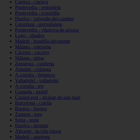
Cuenca - cuenca
Pontevedra - redondela
Pontevedra - o-porriño
Huelva - valverde-del-camino
Gipuzkoa - aretxabaleta
Pontevedra - vilanova-de-arousa
Lugo - ribadeo
Madrid - boadilla-del-monte
Málaga - estepona
Cáceres - cáceres
Málaga - mijas
Zaragoza - cariñena
Asturias - colunga
A-coruña - betanzos
Valladolid - valladolid
A-coruña - teo
Granada - motril
Ciudad-real - alcázar-de-san-juan
Barcelona - calella
Burgos - burgos
Zamora - toro
Soria - soria
Huelva - moguer
Alicante - la-vila-joiosa
Madrid - aranjuez