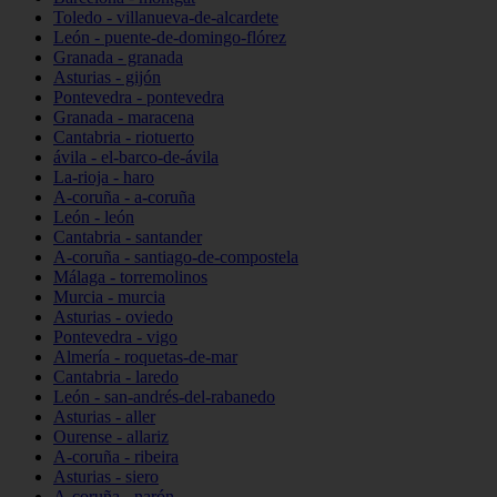
Toledo - villanueva-de-alcardete
León - puente-de-domingo-flórez
Granada - granada
Asturias - gijón
Pontevedra - pontevedra
Granada - maracena
Cantabria - riotuerto
ávila - el-barco-de-ávila
La-rioja - haro
A-coruña - a-coruña
León - león
Cantabria - santander
A-coruña - santiago-de-compostela
Málaga - torremolinos
Murcia - murcia
Asturias - oviedo
Pontevedra - vigo
Almería - roquetas-de-mar
Cantabria - laredo
León - san-andrés-del-rabanedo
Asturias - aller
Ourense - allariz
A-coruña - ribeira
Asturias - siero
A-coruña - narón