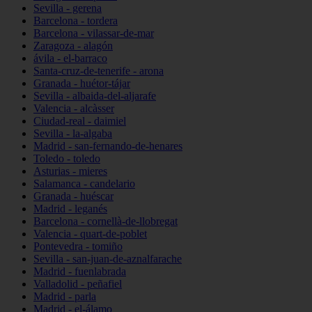
Sevilla - gerena
Barcelona - tordera
Barcelona - vilassar-de-mar
Zaragoza - alagón
ávila - el-barraco
Santa-cruz-de-tenerife - arona
Granada - huétor-tájar
Sevilla - albaida-del-aljarafe
Valencia - alcàsser
Ciudad-real - daimiel
Sevilla - la-algaba
Madrid - san-fernando-de-henares
Toledo - toledo
Asturias - mieres
Salamanca - candelario
Granada - huéscar
Madrid - leganés
Barcelona - cornellà-de-llobregat
Valencia - quart-de-poblet
Pontevedra - tomiño
Sevilla - san-juan-de-aznalfarache
Madrid - fuenlabrada
Valladolid - peñafiel
Madrid - parla
Madrid - el-álamo