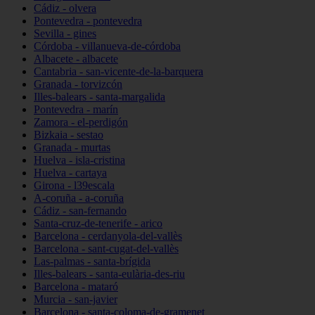
Cádiz - olvera
Pontevedra - pontevedra
Sevilla - gines
Córdoba - villanueva-de-córdoba
Albacete - albacete
Cantabria - san-vicente-de-la-barquera
Granada - torvizcón
Illes-balears - santa-margalida
Pontevedra - marín
Zamora - el-perdigón
Bizkaia - sestao
Granada - murtas
Huelva - isla-cristina
Huelva - cartaya
Girona - l39escala
A-coruña - a-coruña
Cádiz - san-fernando
Santa-cruz-de-tenerife - arico
Barcelona - cerdanyola-del-vallès
Barcelona - sant-cugat-del-vallès
Las-palmas - santa-brígida
Illes-balears - santa-eulària-des-riu
Barcelona - mataró
Murcia - san-javier
Barcelona - santa-coloma-de-gramenet