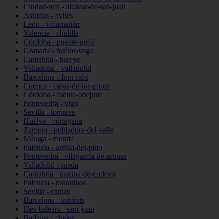
Ciudad-real - alcázar-de-san-juan
Asturias - avilés
León - villamañán
Valencia - chulilla
Córdoba - puente-genil
Granada - huétor-vega
Cantabria - bareyo
Valladolid - valladolid
Barcelona - font-rubí
Cuenca - casas-de-los-pinos
Córdoba - fuente-obejuna
Pontevedra - vigo
Sevilla - tomares
Huelva - cortegana
Zamora - pobladura-del-valle
Málaga - monda
Palencia - autilla-del-pino
Pontevedra - vilagarcía-de-arousa
Valladolid - rueda
Cantabria - marina-de-cudeyo
Palencia - moratinos
Sevilla - camas
Barcelona - subirats
Illes-balears - sant-joan
Badajoz - cheles