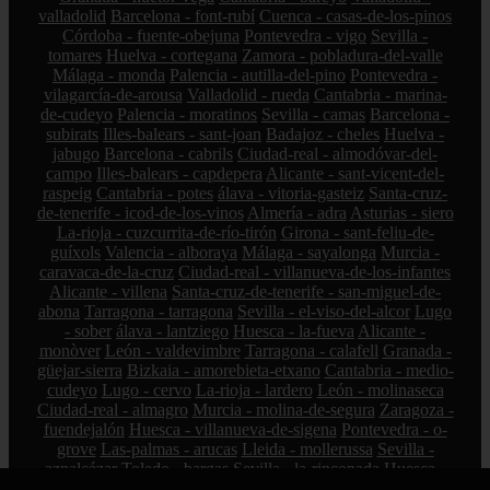
valladolid
Barcelona - font-rubí
Cuenca - casas-de-los-pinos
Córdoba - fuente-obejuna
Pontevedra - vigo
Sevilla -
tomares
Huelva - cortegana
Zamora - pobladura-del-valle
Málaga - monda
Palencia - autilla-del-pino
Pontevedra -
vilagarcía-de-arousa
Valladolid - rueda
Cantabria - marina-
de-cudeyo
Palencia - moratinos
Sevilla - camas
Barcelona -
subirats
Illes-balears - sant-joan
Badajoz - cheles
Huelva -
jabugo
Barcelona - cabrils
Ciudad-real - almodóvar-del-
campo
Illes-balears - capdepera
Alicante - sant-vicent-del-
raspeig
Cantabria - potes
álava - vitoria-gasteiz
Santa-cruz-
de-tenerife - icod-de-los-vinos
Almería - adra
Asturias - siero
La-rioja - cuzcurrita-de-río-tirón
Girona - sant-feliu-de-
guíxols
Valencia - alboraya
Málaga - sayalonga
Murcia -
caravaca-de-la-cruz
Ciudad-real - villanueva-de-los-infantes
Alicante - villena
Santa-cruz-de-tenerife - san-miguel-de-
abona
Tarragona - tarragona
Sevilla - el-viso-del-alcor
Lugo
- sober
álava - lantziego
Huesca - la-fueva
Alicante -
monòver
León - valdevimbre
Tarragona - calafell
Granada -
güejar-sierra
Bizkaia - amorebieta-etxano
Cantabria - medio-
cudeyo
Lugo - cervo
La-rioja - lardero
León - molinaseca
Ciudad-real - almagro
Murcia - molina-de-segura
Zaragoza -
fuendejalón
Huesca - villanueva-de-sigena
Pontevedra - o-
grove
Las-palmas - arucas
Lleida - mollerussa
Sevilla -
aznalcázar
Toledo - bargas
Sevilla - la-rinconada
Huesca -
adahuesca
La-rioja - san-asensio
Madrid - colmenar-de-oreja