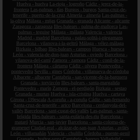
Huelva - huelva
La-rioja - logroño
Cádiz - jerez-de-la-
frontera
Las-palmas - tías
Burgos - burgos
Santa-cruz-de-
tenerife - puerto-de-la-cruz
Almería - almería
Las-palmas -
la-oliva
Málaga - mijas
Granada - granada
Alicante - alicante
Zaragoza - zaragoza
Illes-balears - palma-de-mallorca
Las-
palmas - teguise
Málaga - málaga
Valencia - valencia
Madrid - madrid
Barcelona - palau-solità-i-plegamans
Barcelona - vilanova-i-la-geltrú
Málaga - vélez-málaga
Bizkaia - bilbao
Illes-balears - campos
Huesca - huesca
León - valencia-de-don-juan
Asturias - oviedo
Barcelona -
vilanova-del-camí
Zamora - zamora
Cádiz - conil-de-la-
frontera
Málaga - cártama
Cádiz - olvera
Pontevedra -
pontevedra
Sevilla - gines
Córdoba - villanueva-de-córdoba
Albacete - albacete
Cantabria - san-vicente-de-la-barquera
Granada - torvizcón
Illes-balears - santa-margalida
Pontevedra - marín
Zamora - el-perdigón
Bizkaia - sestao
Granada - murtas
Huelva - isla-cristina
Huelva - cartaya
Girona - l39escala
A-coruña - a-coruña
Cádiz - san-fernando
Santa-cruz-de-tenerife - arico
Barcelona - cerdanyola-del-
vallès
Barcelona - sant-cugat-del-vallès
Las-palmas - santa-
brígida
Illes-balears - santa-eulària-des-riu
Barcelona -
mataró
Murcia - san-javier
Barcelona - santa-coloma-de-
gramenet
Ciudad-real - alcázar-de-san-juan
Asturias - avilés
León - villamañán
Valencia - chulilla
Córdoba - puente-genil
Granada - huétor-vega
Cantabria - bareyo
Valladolid -