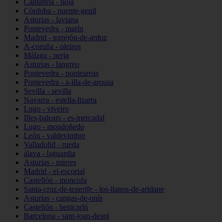
Cantabria - noja
Córdoba - puente-genil
Asturias - laviana
Pontevedra - marín
Madrid - torrejón-de-ardoz
A-coruña - oleiros
Málaga - nerja
Asturias - langreo
Pontevedra - ponteareas
Pontevedra - a-illa-de-arousa
Sevilla - sevilla
Navarra - estella-lizarra
Lugo - viveiro
Illes-balears - es-mercadal
Lugo - mondoñedo
León - valdevimbre
Valladolid - rueda
álava - laguardia
Asturias - mieres
Madrid - el-escorial
Castellón - moncofa
Santa-cruz-de-tenerife - los-llanos-de-aridane
Asturias - cangas-de-onís
Castellón - benicarló
Barcelona - sant-joan-despí