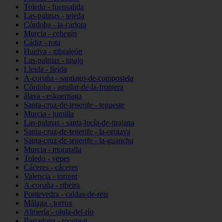
Toledo - fuensalida
Las-palmas - tejeda
Córdoba - la-carlota
Murcia - cehegín
Cádiz - rota
Huelva - gibraleón
Las-palmas - tinajo
Lleida - lleida
A-coruña - santiago-de-compostela
Córdoba - aguilar-de-la-frontera
álava - eskuernaga
Santa-cruz-de-tenerife - tegueste
Murcia - jumilla
Las-palmas - santa-lucía-de-tirajana
Santa-cruz-de-tenerife - la-orotava
Santa-cruz-de-tenerife - la-guancha
Murcia - moratalla
Toledo - yepes
Cáceres - cáceres
Valencia - torrent
A-coruña - ribeira
Pontevedra - caldas-de-reis
Málaga - torrox
Almería - olula-del-río
Barcelona - montgat