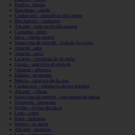
Huelva - jabugo
Barcelona - cabrils
Ciudad-real - almodóvar-del-campo
Illes-balears - capdepera
Alicante - sant-vicent-del-raspeig
Cantabria - potes
álava - vitoria-gasteiz
Santa-cruz-de-tenerife - icod-de-los-vinos
Almería - adra
Asturias - siero
La-rioja - cuzcurrita-de-río-tirón
Girona - sant-feliu-de-guíxols
Valencia - alboraya
Málaga - sayalonga
Murcia - caravaca-de-la-cruz
Ciudad-real - villanueva-de-los-infantes
Alicante - villena
Santa-cruz-de-tenerife - san-miguel-de-abona
Tarragona - tarragona
Sevilla - el-viso-del-alcor
Lugo - sober
álava - lantziego
Huesca - la-fueva
Alicante - monòver
León - valdevimbre