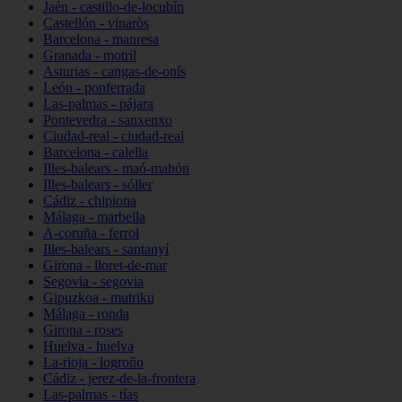
Jaén - castillo-de-locubín
Castellón - vinaròs
Barcelona - manresa
Granada - motril
Asturias - cangas-de-onís
León - ponferrada
Las-palmas - pájara
Pontevedra - sanxenxo
Ciudad-real - ciudad-real
Barcelona - calella
Illes-balears - maó-mahón
Illes-balears - sóller
Cádiz - chipiona
Málaga - marbella
A-coruña - ferrol
Illes-balears - santanyí
Girona - lloret-de-mar
Segovia - segovia
Gipuzkoa - mutriku
Málaga - ronda
Girona - roses
Huelva - huelva
La-rioja - logroño
Cádiz - jerez-de-la-frontera
Las-palmas - tías