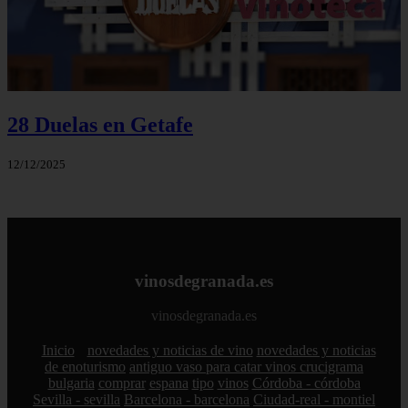
28 Duelas en Getafe
12/12/2025
vinosdegranada.es
vinosdegranada.es
Inicio
novedades y noticias de vino
novedades y noticias
de enoturismo
antiguo vaso para catar vinos crucigrama
bulgaria
comprar
espana
tipo
vinos
Córdoba - córdoba
Sevilla - sevilla
Barcelona - barcelona
Ciudad-real - montiel