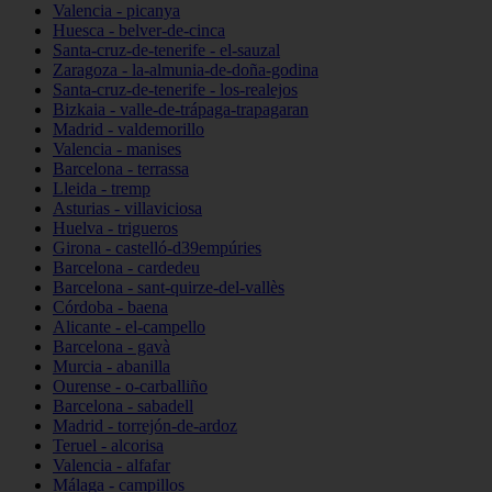
Valencia - picanya
Huesca - belver-de-cinca
Santa-cruz-de-tenerife - el-sauzal
Zaragoza - la-almunia-de-doña-godina
Santa-cruz-de-tenerife - los-realejos
Bizkaia - valle-de-trápaga-trapagaran
Madrid - valdemorillo
Valencia - manises
Barcelona - terrassa
Lleida - tremp
Asturias - villaviciosa
Huelva - trigueros
Girona - castelló-d39empúries
Barcelona - cardedeu
Barcelona - sant-quirze-del-vallès
Córdoba - baena
Alicante - el-campello
Barcelona - gavà
Murcia - abanilla
Ourense - o-carballiño
Barcelona - sabadell
Madrid - torrejón-de-ardoz
Teruel - alcorisa
Valencia - alfafar
Málaga - campillos