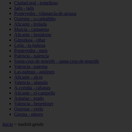
Ciudad-real - tomelloso
Jaén - jaén
Pontevedra - vilagarcía-de-arousa
Ourense - o-carballiño
Alicante - teulada
Murcia - cartagena
Alicante - benidorm
Gipuzkoa - eibar
León - la-bañeza
Pontevedra - meis
Palencia - palencia
Santa-cruz-de-tenerife - santa-cruz-de-tenerife
Valencia - paterna
Las-palmas - agüimes
Alicante - alcoi
Valencia - alaquàs
A-coruña - cabanas
Alicante - el-campello
Asturias - grado
Valencia - benetússer
Ourense - verín
Girona - mieres
Inicio
>
madrid-getafe