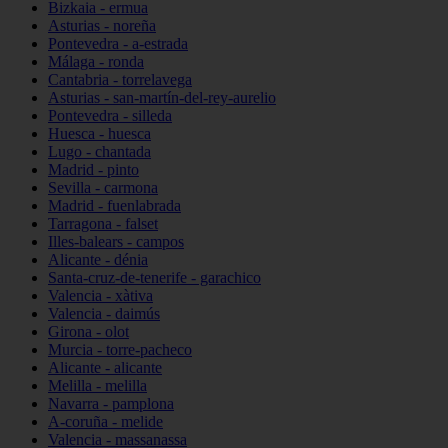
Bizkaia - ermua
Asturias - noreña
Pontevedra - a-estrada
Málaga - ronda
Cantabria - torrelavega
Asturias - san-martín-del-rey-aurelio
Pontevedra - silleda
Huesca - huesca
Lugo - chantada
Madrid - pinto
Sevilla - carmona
Madrid - fuenlabrada
Tarragona - falset
Illes-balears - campos
Alicante - dénia
Santa-cruz-de-tenerife - garachico
Valencia - xàtiva
Valencia - daimús
Girona - olot
Murcia - torre-pacheco
Alicante - alicante
Melilla - melilla
Navarra - pamplona
A-coruña - melide
Valencia - massanassa