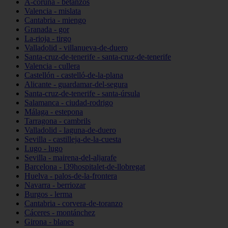
A-coruña - betanzos
Valencia - mislata
Cantabria - miengo
Granada - gor
La-rioja - tirgo
Valladolid - villanueva-de-duero
Santa-cruz-de-tenerife - santa-cruz-de-tenerife
Valencia - cullera
Castellón - castelló-de-la-plana
Alicante - guardamar-del-segura
Santa-cruz-de-tenerife - santa-úrsula
Salamanca - ciudad-rodrigo
Málaga - estepona
Tarragona - cambrils
Valladolid - laguna-de-duero
Sevilla - castilleja-de-la-cuesta
Lugo - lugo
Sevilla - mairena-del-aljarafe
Barcelona - l39hospitalet-de-llobregat
Huelva - palos-de-la-frontera
Navarra - berriozar
Burgos - lerma
Cantabria - corvera-de-toranzo
Cáceres - montánchez
Girona - blanes