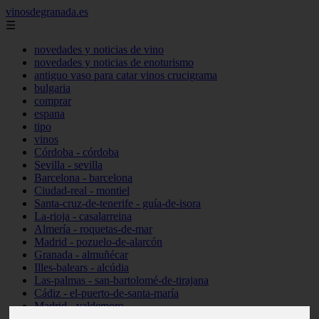
vinosdegranada.es
☰
novedades y noticias de vino
novedades y noticias de enoturismo
antiguo vaso para catar vinos crucigrama
bulgaria
comprar
espana
tipo
vinos
Córdoba - córdoba
Sevilla - sevilla
Barcelona - barcelona
Ciudad-real - montiel
Santa-cruz-de-tenerife - guía-de-isora
La-rioja - casalarreina
Almería - roquetas-de-mar
Madrid - pozuelo-de-alarcón
Granada - almuñécar
Illes-balears - alcúdia
Las-palmas - san-bartolomé-de-tirajana
Cádiz - el-puerto-de-santa-maría
Madrid - valdemoro
Granada - pulianas