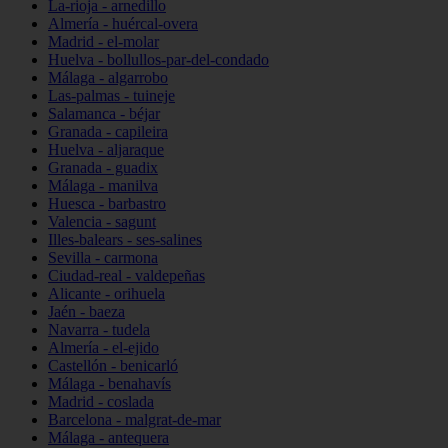
La-rioja - arnedillo
Almería - huércal-overa
Madrid - el-molar
Huelva - bollullos-par-del-condado
Málaga - algarrobo
Las-palmas - tuineje
Salamanca - béjar
Granada - capileira
Huelva - aljaraque
Granada - guadix
Málaga - manilva
Huesca - barbastro
Valencia - sagunt
Illes-balears - ses-salines
Sevilla - carmona
Ciudad-real - valdepeñas
Alicante - orihuela
Jaén - baeza
Navarra - tudela
Almería - el-ejido
Castellón - benicarló
Málaga - benahavís
Madrid - coslada
Barcelona - malgrat-de-mar
Málaga - antequera