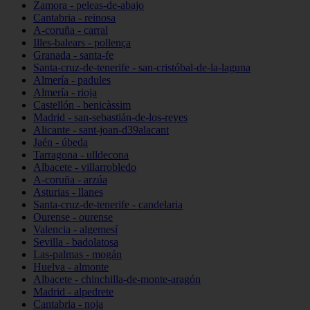
Zamora - peleas-de-abajo
Cantabria - reinosa
A-coruña - carral
Illes-balears - pollença
Granada - santa-fe
Santa-cruz-de-tenerife - san-cristóbal-de-la-laguna
Almería - padules
Almería - rioja
Castellón - benicàssim
Madrid - san-sebastián-de-los-reyes
Alicante - sant-joan-d39alacant
Jaén - úbeda
Tarragona - ulldecona
Albacete - villarrobledo
A-coruña - arzúa
Asturias - llanes
Santa-cruz-de-tenerife - candelaria
Ourense - ourense
Valencia - algemesí
Sevilla - badolatosa
Las-palmas - mogán
Huelva - almonte
Albacete - chinchilla-de-monte-aragón
Madrid - alpedrete
Cantabria - noja