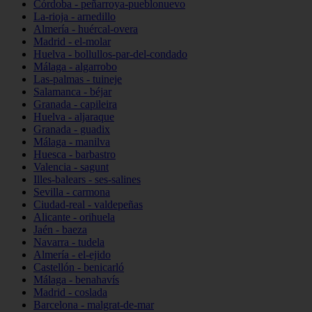
Córdoba - peñarroya-pueblonuevo
La-rioja - arnedillo
Almería - huércal-overa
Madrid - el-molar
Huelva - bollullos-par-del-condado
Málaga - algarrobo
Las-palmas - tuineje
Salamanca - béjar
Granada - capileira
Huelva - aljaraque
Granada - guadix
Málaga - manilva
Huesca - barbastro
Valencia - sagunt
Illes-balears - ses-salines
Sevilla - carmona
Ciudad-real - valdepeñas
Alicante - orihuela
Jaén - baeza
Navarra - tudela
Almería - el-ejido
Castellón - benicarló
Málaga - benahavís
Madrid - coslada
Barcelona - malgrat-de-mar