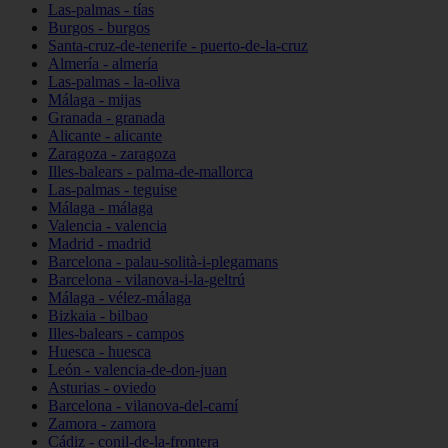
Las-palmas - tías
Burgos - burgos
Santa-cruz-de-tenerife - puerto-de-la-cruz
Almería - almería
Las-palmas - la-oliva
Málaga - mijas
Granada - granada
Alicante - alicante
Zaragoza - zaragoza
Illes-balears - palma-de-mallorca
Las-palmas - teguise
Málaga - málaga
Valencia - valencia
Madrid - madrid
Barcelona - palau-solità-i-plegamans
Barcelona - vilanova-i-la-geltrú
Málaga - vélez-málaga
Bizkaia - bilbao
Illes-balears - campos
Huesca - huesca
León - valencia-de-don-juan
Asturias - oviedo
Barcelona - vilanova-del-camí
Zamora - zamora
Cádiz - conil-de-la-frontera