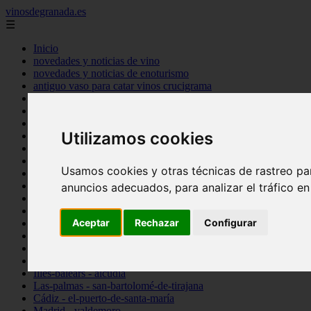
vinosdegranada.es
☰
Inicio
novedades y noticias de vino
novedades y noticias de enoturismo
antiguo vaso para catar vinos crucigrama
bulgaria
comprar
espana
Utilizamos cookies
tipo
vinos
Córdoba - córdoba
Usamos cookies y otras técnicas de rastreo pa
Sevilla - sevilla
Barcelona - barcelona
anuncios adecuados, para analizar el tráfico e
Ciudad-real - montiel
Santa-cruz-de-tenerife - guía-de-isora
Aceptar
Rechazar
Configurar
La-rioja - casalarreina
Almería - roquetas-de-mar
Madrid - pozuelo-de-alarcón
Granada - almuñécar
Illes-balears - alcúdia
Las-palmas - san-bartolomé-de-tirajana
Cádiz - el-puerto-de-santa-maría
Madrid - valdemoro