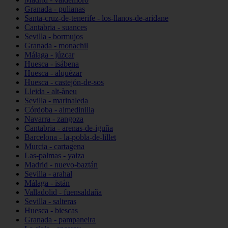
Granada - pulianas
Santa-cruz-de-tenerife - los-llanos-de-aridane
Cantabria - suances
Sevilla - bormujos
Granada - monachil
Málaga - júzcar
Huesca - isábena
Huesca - alquézar
Huesca - castejón-de-sos
Lleida - alt-àneu
Sevilla - marinaleda
Córdoba - almedinilla
Navarra - zangoza
Cantabria - arenas-de-iguña
Barcelona - la-pobla-de-lillet
Murcia - cartagena
Las-palmas - yaiza
Madrid - nuevo-baztán
Sevilla - arahal
Málaga - istán
Valladolid - fuensaldaña
Sevilla - salteras
Huesca - biescas
Granada - pampaneira