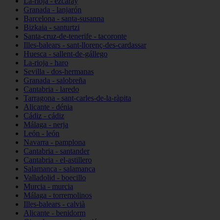
La-rioja - ezcaray
Granada - lanjarón
Barcelona - santa-susanna
Bizkaia - santurtzi
Santa-cruz-de-tenerife - tacoronte
Illes-balears - sant-llorenç-des-cardassar
Huesca - sallent-de-gállego
La-rioja - haro
Sevilla - dos-hermanas
Granada - salobreña
Cantabria - laredo
Tarragona - sant-carles-de-la-ràpita
Alicante - dénia
Cádiz - cádiz
Málaga - nerja
León - león
Navarra - pamplona
Cantabria - santander
Cantabria - el-astillero
Salamanca - salamanca
Valladolid - boecillo
Murcia - murcia
Málaga - torremolinos
Illes-balears - calvià
Alicante - benidorm