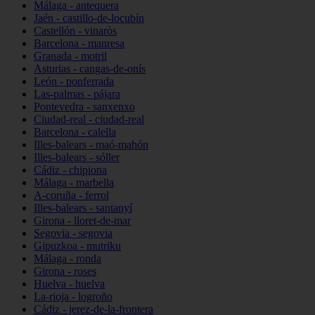
Málaga - antequera
Jaén - castillo-de-locubín
Castellón - vinaròs
Barcelona - manresa
Granada - motril
Asturias - cangas-de-onís
León - ponferrada
Las-palmas - pájara
Pontevedra - sanxenxo
Ciudad-real - ciudad-real
Barcelona - calella
Illes-balears - maó-mahón
Illes-balears - sóller
Cádiz - chipiona
Málaga - marbella
A-coruña - ferrol
Illes-balears - santanyí
Girona - lloret-de-mar
Segovia - segovia
Gipuzkoa - mutriku
Málaga - ronda
Girona - roses
Huelva - huelva
La-rioja - logroño
Cádiz - jerez-de-la-frontera