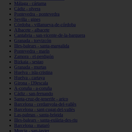
Málaga - cártama
Cádiz - olvera
Pontevedra - pontevedra
Sevilla - gines
Córdoba - villanueva-de-córdoba
Albacete - albacete
Cantabria - san-vicente-de-la-barquera
Granada - torvizcón
Illes-balears - santa-margalida
Pontevedra - marín
Zamora - el-perdigón
Bizkaia - sestao
Granada - murtas
Huelva - isla-cristina
Huelva - cartaya
Girona - l39escala
A-coruña - a-coruña
Cádiz - san-fernando
Santa-cruz-de-tenerife - arico
Barcelona - cerdanyola-del-vallès
Barcelona - sant-cugat-del-vallès
Las-palmas - santa-brígida
Illes-balears - santa-eulària-des-riu
Barcelona - mataró
Murcia - san-javier