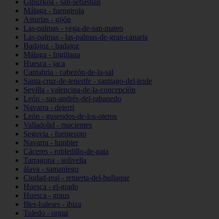
Gipuzkoa - san-sebastián
Málaga - fuengirola
Asturias - gijón
Las-palmas - vega-de-san-mateo
Las-palmas - las-palmas-de-gran-canaria
Badajoz - badajoz
Málaga - frigiliana
Huesca - jaca
Cantabria - cabezón-de-la-sal
Santa-cruz-de-tenerife - santiago-del-teide
Sevilla - valencina-de-la-concepción
León - san-andrés-del-rabanedo
Navarra - deierri
León - gusendos-de-los-oteros
Valladolid - mucientes
Segovia - fuentesoto
Navarra - lumbier
Cáceres - robledillo-de-gata
Tarragona - solivella
álava - samaniego
Ciudad-real - retuerta-del-bullaque
Huesca - el-grado
Huesca - graus
Illes-balears - ibiza
Toledo - orgaz