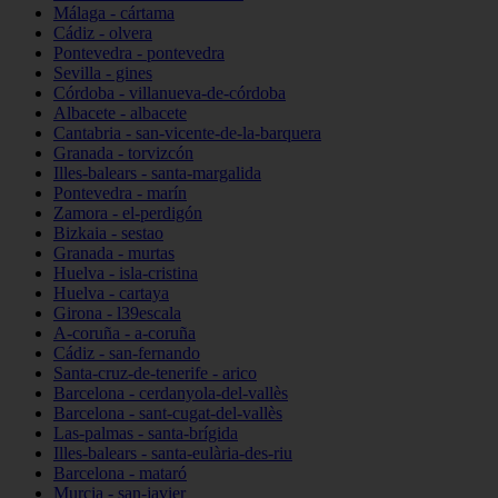
Málaga - cártama
Cádiz - olvera
Pontevedra - pontevedra
Sevilla - gines
Córdoba - villanueva-de-córdoba
Albacete - albacete
Cantabria - san-vicente-de-la-barquera
Granada - torvizcón
Illes-balears - santa-margalida
Pontevedra - marín
Zamora - el-perdigón
Bizkaia - sestao
Granada - murtas
Huelva - isla-cristina
Huelva - cartaya
Girona - l39escala
A-coruña - a-coruña
Cádiz - san-fernando
Santa-cruz-de-tenerife - arico
Barcelona - cerdanyola-del-vallès
Barcelona - sant-cugat-del-vallès
Las-palmas - santa-brígida
Illes-balears - santa-eulària-des-riu
Barcelona - mataró
Murcia - san-javier