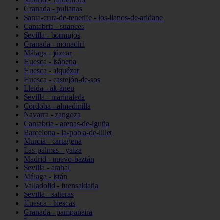
Granada - pulianas
Santa-cruz-de-tenerife - los-llanos-de-aridane
Cantabria - suances
Sevilla - bormujos
Granada - monachil
Málaga - júzcar
Huesca - isábena
Huesca - alquézar
Huesca - castejón-de-sos
Lleida - alt-àneu
Sevilla - marinaleda
Córdoba - almedinilla
Navarra - zangoza
Cantabria - arenas-de-iguña
Barcelona - la-pobla-de-lillet
Murcia - cartagena
Las-palmas - yaiza
Madrid - nuevo-baztán
Sevilla - arahal
Málaga - istán
Valladolid - fuensaldaña
Sevilla - salteras
Huesca - biescas
Granada - pampaneira