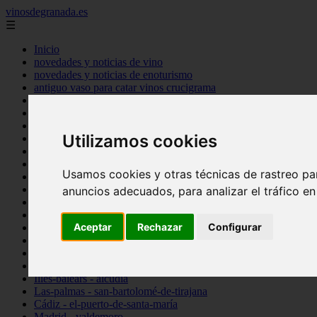
vinosdegranada.es
☰
Inicio
novedades y noticias de vino
novedades y noticias de enoturismo
antiguo vaso para catar vinos crucigrama
bulgaria
comprar
espana
Utilizamos cookies
tipo
vinos
Córdoba - córdoba
Usamos cookies y otras técnicas de rastreo pa
Sevilla - sevilla
Barcelona - barcelona
anuncios adecuados, para analizar el tráfico e
Ciudad-real - montiel
Santa-cruz-de-tenerife - guía-de-isora
Aceptar
Rechazar
Configurar
La-rioja - casalarreina
Almería - roquetas-de-mar
Madrid - pozuelo-de-alarcón
Granada - almuñécar
Illes-balears - alcúdia
Las-palmas - san-bartolomé-de-tirajana
Cádiz - el-puerto-de-santa-maría
Madrid - valdemoro