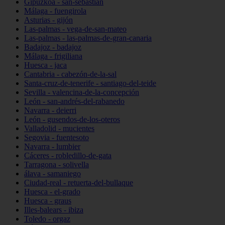
Gipuzkoa - san-sebastián
Málaga - fuengirola
Asturias - gijón
Las-palmas - vega-de-san-mateo
Las-palmas - las-palmas-de-gran-canaria
Badajoz - badajoz
Málaga - frigiliana
Huesca - jaca
Cantabria - cabezón-de-la-sal
Santa-cruz-de-tenerife - santiago-del-teide
Sevilla - valencina-de-la-concepción
León - san-andrés-del-rabanedo
Navarra - deierri
León - gusendos-de-los-oteros
Valladolid - mucientes
Segovia - fuentesoto
Navarra - lumbier
Cáceres - robledillo-de-gata
Tarragona - solivella
álava - samaniego
Ciudad-real - retuerta-del-bullaque
Huesca - el-grado
Huesca - graus
Illes-balears - ibiza
Toledo - orgaz