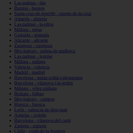
Las-palmas - tías
Burgos - burgos
Santa-cruz-de-tenerife - puerto-de-la-cruz
Almería - almería
Las-palmas - la-oliva
Málaga - mijas
Granada - granada
Alicante - alicante
Zaragoza - zaragoza
Illes-balears - palma-de-mallorca
Las-palmas - teguise
Málaga - málaga
Valencia - valencia
Madrid - madrid
Barcelona - palau-solità-i-plegamans
Barcelona - vilanova-i-la-geltrú
Málaga - vélez-málaga
Bizkaia - bilbao
Illes-balears - campos
Huesca - huesca
León - valencia-de-don-juan
Asturias - oviedo
Barcelona - vilanova-del-camí
Zamora - zamora
Cádiz - conil-de-la-frontera