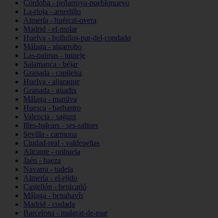
Córdoba - peñarroya-pueblonuevo
La-rioja - arnedillo
Almería - huércal-overa
Madrid - el-molar
Huelva - bollullos-par-del-condado
Málaga - algarrobo
Las-palmas - tuineje
Salamanca - béjar
Granada - capileira
Huelva - aljaraque
Granada - guadix
Málaga - manilva
Huesca - barbastro
Valencia - sagunt
Illes-balears - ses-salines
Sevilla - carmona
Ciudad-real - valdepeñas
Alicante - orihuela
Jaén - baeza
Navarra - tudela
Almería - el-ejido
Castellón - benicarló
Málaga - benahavís
Madrid - coslada
Barcelona - malgrat-de-mar