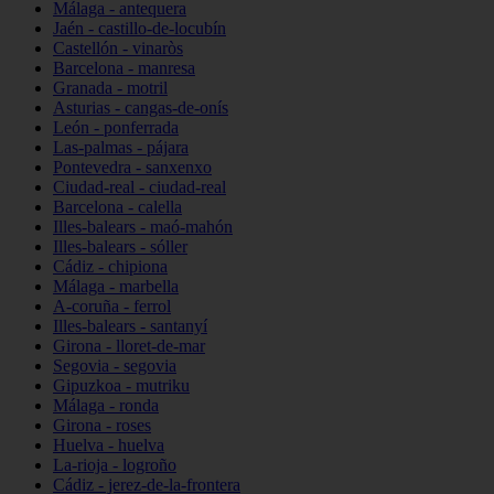
Málaga - antequera
Jaén - castillo-de-locubín
Castellón - vinaròs
Barcelona - manresa
Granada - motril
Asturias - cangas-de-onís
León - ponferrada
Las-palmas - pájara
Pontevedra - sanxenxo
Ciudad-real - ciudad-real
Barcelona - calella
Illes-balears - maó-mahón
Illes-balears - sóller
Cádiz - chipiona
Málaga - marbella
A-coruña - ferrol
Illes-balears - santanyí
Girona - lloret-de-mar
Segovia - segovia
Gipuzkoa - mutriku
Málaga - ronda
Girona - roses
Huelva - huelva
La-rioja - logroño
Cádiz - jerez-de-la-frontera