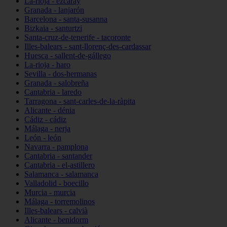
La-rioja - ezcaray
Granada - lanjarón
Barcelona - santa-susanna
Bizkaia - santurtzi
Santa-cruz-de-tenerife - tacoronte
Illes-balears - sant-llorenç-des-cardassar
Huesca - sallent-de-gállego
La-rioja - haro
Sevilla - dos-hermanas
Granada - salobreña
Cantabria - laredo
Tarragona - sant-carles-de-la-ràpita
Alicante - dénia
Cádiz - cádiz
Málaga - nerja
León - león
Navarra - pamplona
Cantabria - santander
Cantabria - el-astillero
Salamanca - salamanca
Valladolid - boecillo
Murcia - murcia
Málaga - torremolinos
Illes-balears - calvià
Alicante - benidorm