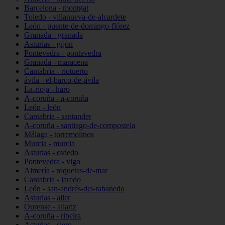
Barcelona - montgat
Toledo - villanueva-de-alcardete
León - puente-de-domingo-flórez
Granada - granada
Asturias - gijón
Pontevedra - pontevedra
Granada - maracena
Cantabria - riotuerto
ávila - el-barco-de-ávila
La-rioja - haro
A-coruña - a-coruña
León - león
Cantabria - santander
A-coruña - santiago-de-compostela
Málaga - torremolinos
Murcia - murcia
Asturias - oviedo
Pontevedra - vigo
Almería - roquetas-de-mar
Cantabria - laredo
León - san-andrés-del-rabanedo
Asturias - aller
Ourense - allariz
A-coruña - ribeira
Asturias - siero