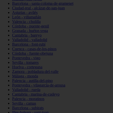
Barcelona - santa-coloma-de-gramenet
Ciudad-real - alcázar-de-san-juan
Asturias - avilés
León - villamañán
Valencia - chulilla
Córdoba - puente-genil
Granada - huétor-vega
Cantabria - bareyo
Valladolid - valladolid
Barcelona - font-rubí
Cuenca - casas-de-los-pinos
Córdoba - fuente-obejuna
Pontevedra - vigo
Sevilla - tomares
Huelva - cortegana
Zamora - pobladura-del-valle
Málaga - monda
Palencia - autilla-del-pino
Pontevedra - vilagarcía-de-arousa
Valladolid - rueda
Cantabria - marina-de-cudeyo
Palencia - moratinos
Sevilla - camas
Barcelona - subirats
Illes-balears - sant-joan