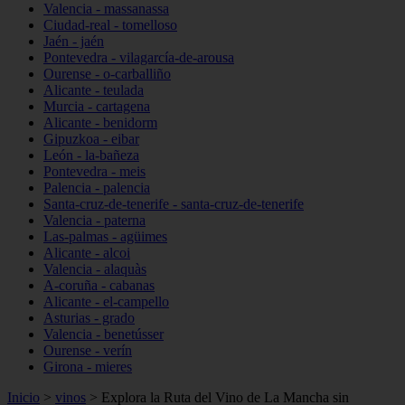
Valencia - massanassa
Ciudad-real - tomelloso
Jaén - jaén
Pontevedra - vilagarcía-de-arousa
Ourense - o-carballiño
Alicante - teulada
Murcia - cartagena
Alicante - benidorm
Gipuzkoa - eibar
León - la-bañeza
Pontevedra - meis
Palencia - palencia
Santa-cruz-de-tenerife - santa-cruz-de-tenerife
Valencia - paterna
Las-palmas - agüimes
Alicante - alcoi
Valencia - alaquàs
A-coruña - cabanas
Alicante - el-campello
Asturias - grado
Valencia - benetússer
Ourense - verín
Girona - mieres
Inicio
>
vinos
>
Explora la Ruta del Vino de La Mancha sin