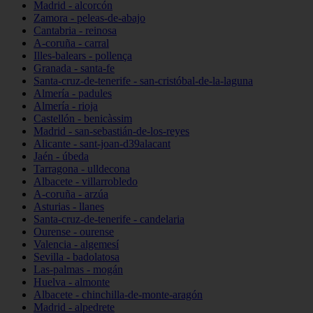
Madrid - alcorcón
Zamora - peleas-de-abajo
Cantabria - reinosa
A-coruña - carral
Illes-balears - pollença
Granada - santa-fe
Santa-cruz-de-tenerife - san-cristóbal-de-la-laguna
Almería - padules
Almería - rioja
Castellón - benicàssim
Madrid - san-sebastián-de-los-reyes
Alicante - sant-joan-d39alacant
Jaén - úbeda
Tarragona - ulldecona
Albacete - villarrobledo
A-coruña - arzúa
Asturias - llanes
Santa-cruz-de-tenerife - candelaria
Ourense - ourense
Valencia - algemesí
Sevilla - badolatosa
Las-palmas - mogán
Huelva - almonte
Albacete - chinchilla-de-monte-aragón
Madrid - alpedrete