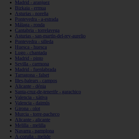
Madrid - aranjuez
Bizkaia - ermua
Asturias - noreña
Pontevedra - a-estrada
Málaga - ronda
Cantabria - torrelavega
Asturias - san-martín-del-rey-aurelio
Pontevedra - silleda
Huesca - huesca
Lugo - chantada
Madrid - pinto
Sevilla - carmona
Madrid - fuenlabrada
Tarragona - falset
Illes-balears - campos
Alicante - dénia
Santa-cruz-de-tenerife - garachico
Valencia - xàtiva
Valencia - daimús
Girona - olot
Murcia - torre-pacheco
Alicante - alicante
Melilla - melilla
Navarra - pamplona
A-coruña - melide