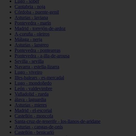
Lugo - sober
Cantabria - noja
Córdoba - puente-genil
Asturias - laviana
Pontevedra - marín
Madrid - torrejón-de-ardoz
A-coruña - oleiros
Málaga - nerja
Asturias - langreo
Pontevedra - ponteareas
Pontevedra - a-illa-de-arousa
Sevilla - sevilla
Navarra - estella-lizarra
Lugo - viveiro
Illes-balears - es-mercadal
Lugo - mondoñedo
León - valdevimbre
Valladolid - rueda
álava - laguardia
Asturias - mieres
Madrid - el-escorial
Castellón - moncofa
Santa-cruz-de-tenerife - los-llanos-de-aridane
Asturias - cangas-de-onís
Castellón - benicarló