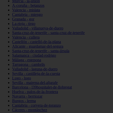
Murcia - la-unión
A-coruña - betanzos
Valencia - mislata
Cantabria - miengo
Granada - gor
La-rioja - tirgo
Valladolid - villanueva-de-duero
Santa-cruz-de-tenerife - santa-cruz-de-tenerife
Valencia - cullera
Castellón - castelló-de-la-plana
Alicante - guardamar-del-segura
Santa-cruz-de-tenerife - santa-úrsula
Salamanca - ciudad-rodrigo
Málaga - estepona
Tarragona - cambrils
Valladolid - laguna-de-duero
Sevilla - castilleja-de-la-cuesta
Lugo - lugo
Sevilla - mairena-del-aljarafe
Barcelona - l39hospitalet-de-llobregat
Huelva - palos-de-la-frontera
Navarra - berriozar
Burgos - lerma
Cantabria - corvera-de-toranzo
Cáceres - montánchez