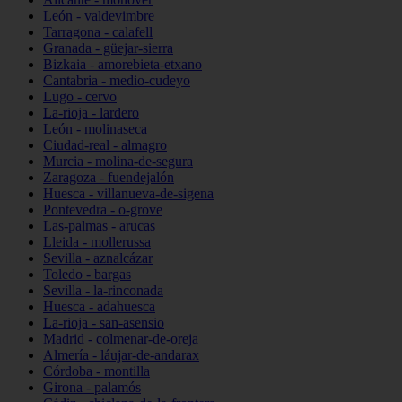
León - valdevimbre
Tarragona - calafell
Granada - güejar-sierra
Bizkaia - amorebieta-etxano
Cantabria - medio-cudeyo
Lugo - cervo
La-rioja - lardero
León - molinaseca
Ciudad-real - almagro
Murcia - molina-de-segura
Zaragoza - fuendejalón
Huesca - villanueva-de-sigena
Pontevedra - o-grove
Las-palmas - arucas
Lleida - mollerussa
Sevilla - aznalcázar
Toledo - bargas
Sevilla - la-rinconada
Huesca - adahuesca
La-rioja - san-asensio
Madrid - colmenar-de-oreja
Almería - láujar-de-andarax
Córdoba - montilla
Girona - palamós