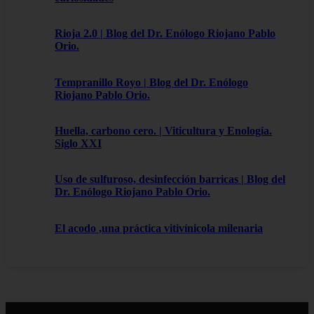
Rioja 2.0 | Blog del Dr. Enólogo Riojano Pablo
Orio.
Tempranillo Royo | Blog del Dr. Enólogo
Riojano Pablo Orio.
Huella, carbono cero. | Viticultura y Enología.
Siglo XXI
Uso de sulfuroso, desinfección barricas | Blog del
Dr. Enólogo Riojano Pablo Orio.
El acodo ,una práctica vitivínicola milenaria