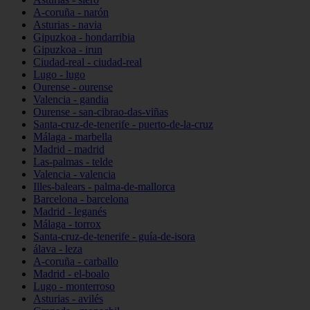
A-coruña - narón
Asturias - navia
Gipuzkoa - hondarribia
Gipuzkoa - irun
Ciudad-real - ciudad-real
Lugo - lugo
Ourense - ourense
Valencia - gandia
Ourense - san-cibrao-das-viñas
Santa-cruz-de-tenerife - puerto-de-la-cruz
Málaga - marbella
Madrid - madrid
Las-palmas - telde
Valencia - valencia
Illes-balears - palma-de-mallorca
Barcelona - barcelona
Madrid - leganés
Málaga - torrox
Santa-cruz-de-tenerife - guía-de-isora
álava - leza
A-coruña - carballo
Madrid - el-boalo
Lugo - monterroso
Asturias - avilés