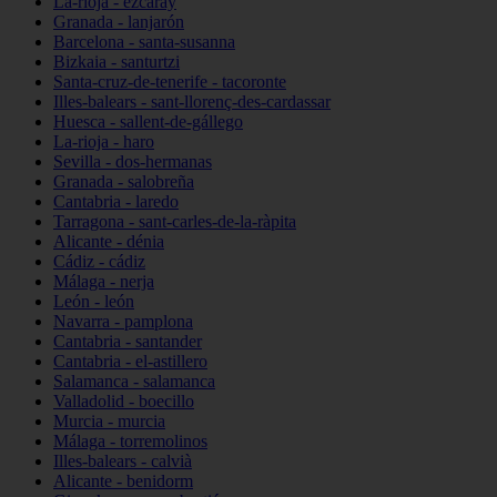
La-rioja - ezcaray
Granada - lanjarón
Barcelona - santa-susanna
Bizkaia - santurtzi
Santa-cruz-de-tenerife - tacoronte
Illes-balears - sant-llorenç-des-cardassar
Huesca - sallent-de-gállego
La-rioja - haro
Sevilla - dos-hermanas
Granada - salobreña
Cantabria - laredo
Tarragona - sant-carles-de-la-ràpita
Alicante - dénia
Cádiz - cádiz
Málaga - nerja
León - león
Navarra - pamplona
Cantabria - santander
Cantabria - el-astillero
Salamanca - salamanca
Valladolid - boecillo
Murcia - murcia
Málaga - torremolinos
Illes-balears - calvià
Alicante - benidorm