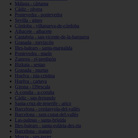
Málaga - cártama
Cádiz - olvera
Pontevedra - pontevedra
Sevilla - gines
Córdoba - villanueva-de-córdoba
Albacete - albacete
Cantabria - san-vicente-de-la-barquera
Granada - torvizcón
Illes-balears - santa-margalida
Pontevedra - marín
Zamora - el-perdigón
Bizkaia - sestao
Granada - murtas
Huelva - isla-cristina
Huelva - cartaya
Girona - l39escala
A-coruña - a-coruña
Cádiz - san-fernando
Santa-cruz-de-tenerife - arico
Barcelona - cerdanyola-del-vallès
Barcelona - sant-cugat-del-vallès
Las-palmas - santa-brígida
Illes-balears - santa-eulària-des-riu
Barcelona - mataró
Murcia - san-javier