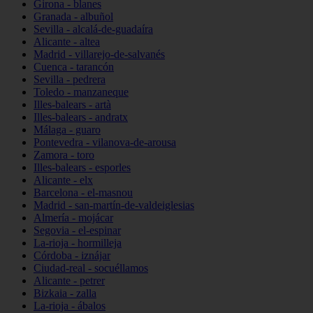
Girona - blanes
Granada - albuñol
Sevilla - alcalá-de-guadaíra
Alicante - altea
Madrid - villarejo-de-salvanés
Cuenca - tarancón
Sevilla - pedrera
Toledo - manzaneque
Illes-balears - artà
Illes-balears - andratx
Málaga - guaro
Pontevedra - vilanova-de-arousa
Zamora - toro
Illes-balears - esporles
Alicante - elx
Barcelona - el-masnou
Madrid - san-martín-de-valdeiglesias
Almería - mojácar
Segovia - el-espinar
La-rioja - hormilleja
Córdoba - iznájar
Ciudad-real - socuéllamos
Alicante - petrer
Bizkaia - zalla
La-rioja - ábalos