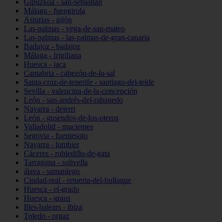
Gipuzkoa - san-sebastián
Málaga - fuengirola
Asturias - gijón
Las-palmas - vega-de-san-mateo
Las-palmas - las-palmas-de-gran-canaria
Badajoz - badajoz
Málaga - frigiliana
Huesca - jaca
Cantabria - cabezón-de-la-sal
Santa-cruz-de-tenerife - santiago-del-teide
Sevilla - valencina-de-la-concepción
León - san-andrés-del-rabanedo
Navarra - deierri
León - gusendos-de-los-oteros
Valladolid - mucientes
Segovia - fuentesoto
Navarra - lumbier
Cáceres - robledillo-de-gata
Tarragona - solivella
álava - samaniego
Ciudad-real - retuerta-del-bullaque
Huesca - el-grado
Huesca - graus
Illes-balears - ibiza
Toledo - orgaz