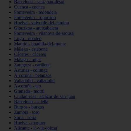
Barcelona - sant-joan-despí
Cuenca - cuenca
Pontevedra - redondela
Pontevedra - o-porriño
Huelva - valverde-del-camino
Gipuzkoa - aretxabaleta
Pontevedra - vilanova-de-arousa
Lugo - ribadeo
Madrid - boadilla-del-monte
Málaga - estepona
Cáceres - cáceres
Málaga - mijas
Zaragoza - cariñena
Asturias - colunga
A-coruña - betanzos
Valladolid - valladolid
A-coruña - teo
Granada - motril
Ciudad-real - alcázar-de-san-juan
Barcelona - calella
Burgos - burgos
Zamora - toro
Soria - soria
Huelva - moguer
Alicante - la-vila-joiosa