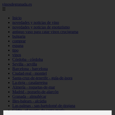
vinosdegranada.es
☰
Inicio
novedades y noticias de vino
novedades y noticias de enoturismo
antiguo vaso para catar vinos crucigrama
bulgaria
comprar
espana
tipo
vinos
Córdoba - córdoba
Sevilla - sevilla
Barcelona - barcelona
Ciudad-real - montiel
Santa-cruz-de-tenerife - guía-de-isora
La-rioja - casalarreina
Almería - roquetas-de-mar
Madrid - pozuelo-de-alarcón
Granada - almuñécar
Illes-balears - alcúdia
Las-palmas - san-bartolomé-de-tirajana
Cádiz - el-puerto-de-santa-maría
Madrid - valdemoro