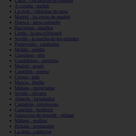
Cádiz - chiclana-de-la-frontera
A-coruña - melide
La-rioja - villalobar-de-rioja
Madrid - las-rozas-de-madrid
Huesca - aínsa-sobrarbe
Barcelona - manlleu
Lleida - la-seu-d39urgell
Sevilla - la-puebla-de-los-infantes
Pontevedra - cambados
Melilla - melilla
Gipuzkoa - orio
Guadalajara - sigüenza
Madrid - getafe
Castellón - orpesa
Girona - pals
Murcia - librilla
Málaga - montejaque
Sevilla - olivares
Almería - benahadux
Cantabria - torrelavega
Castellón - benlloch
Santa-cruz-de-tenerife - güímar
Málaga - mollina
Bizkaia - portugalete
La-rioja - calahorra