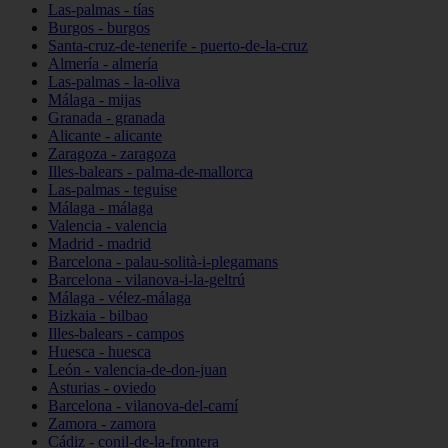
Las-palmas - tías
Burgos - burgos
Santa-cruz-de-tenerife - puerto-de-la-cruz
Almería - almería
Las-palmas - la-oliva
Málaga - mijas
Granada - granada
Alicante - alicante
Zaragoza - zaragoza
Illes-balears - palma-de-mallorca
Las-palmas - teguise
Málaga - málaga
Valencia - valencia
Madrid - madrid
Barcelona - palau-solità-i-plegamans
Barcelona - vilanova-i-la-geltrú
Málaga - vélez-málaga
Bizkaia - bilbao
Illes-balears - campos
Huesca - huesca
León - valencia-de-don-juan
Asturias - oviedo
Barcelona - vilanova-del-camí
Zamora - zamora
Cádiz - conil-de-la-frontera