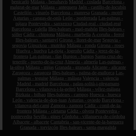
benicarló
Málaga - benahavís
Madrid - coslada
Barcelona -
malgrat-de-mar
Málaga - antequera
Jaén - castillo-de-locubín
Castellón - vinaròs
Barcelona - manresa
Granada - motril
Asturias - cangas-de-onís
León - ponferrada
Las-palmas -
pájara
Pontevedra - sanxenxo
Ciudad-real - ciudad-real
Barcelona - calella
Illes-balears - maó-mahón
Illes-balears -
sóller
Cádiz - chipiona
Málaga - marbella
A-coruña - ferrol
Illes-balears - santanyí
Girona - lloret-de-mar
Segovia -
segovia
Gipuzkoa - mutriku
Málaga - ronda
Girona - roses
Huelva - huelva
La-rioja - logroño
Cádiz - jerez-de-la-
frontera
Las-palmas - tías
Burgos - burgos
Santa-cruz-de-
tenerife - puerto-de-la-cruz
Almería - almería
Las-palmas -
la-oliva
Málaga - mijas
Granada - granada
Alicante - alicante
Zaragoza - zaragoza
Illes-balears - palma-de-mallorca
Las-
palmas - teguise
Málaga - málaga
Valencia - valencia
Madrid - madrid
Barcelona - palau-solità-i-plegamans
Barcelona - vilanova-i-la-geltrú
Málaga - vélez-málaga
Bizkaia - bilbao
Illes-balears - campos
Huesca - huesca
León - valencia-de-don-juan
Asturias - oviedo
Barcelona -
vilanova-del-camí
Zamora - zamora
Cádiz - conil-de-la-
frontera
Málaga - cártama
Cádiz - olvera
Pontevedra -
pontevedra
Sevilla - gines
Córdoba - villanueva-de-córdoba
Albacete - albacete
Cantabria - san-vicente-de-la-barquera
Granada - torvizcón
Illes-balears - santa-margalida
Pontevedra - marín
Zamora - el-perdigón
Bizkaia - sestao