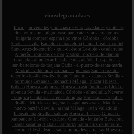
vinosdegranada.es
Inicio
novedades y noticias de vino
novedades y noticias
de enoturismo
antiguo vaso para catar vinos crucigrama
bulgaria
comprar
espana
tipo
vinos
Córdoba - córdoba
Sevilla - sevilla
Barcelona - barcelona
Ciudad-real - montiel
Santa-cruz-de-tenerife - guía-de-isora
La-rioja - casalarreina
Almería - roquetas-de-mar
Madrid - pozuelo-de-alarcón
Granada - almuñécar
Illes-balears - alcúdia
Las-palmas -
san-bartolomé-de-tirajana
Cádiz - el-puerto-de-santa-maría
Madrid - valdemoro
Granada - pulianas
Santa-cruz-de-
tenerife - los-llanos-de-aridane
Cantabria - suances
Sevilla -
bormujos
Granada - monachil
Málaga - júzcar
Huesca -
isábena
Huesca - alquézar
Huesca - castejón-de-sos
Lleida -
alt-àneu
Sevilla - marinaleda
Córdoba - almedinilla
Navarra
- zangoza
Cantabria - arenas-de-iguña
Barcelona - la-pobla-
de-lillet
Murcia - cartagena
Las-palmas - yaiza
Madrid -
nuevo-baztán
Sevilla - arahal
Málaga - istán
Valladolid -
fuensaldaña
Sevilla - salteras
Huesca - biescas
Granada -
pampaneira
La-rioja - ezcaray
Granada - lanjarón
Barcelona
- santa-susanna
Bizkaia - santurtzi
Santa-cruz-de-tenerife -
tacoronte
Illes-balears - sant-llorenç-des-cardassar
Huesca -