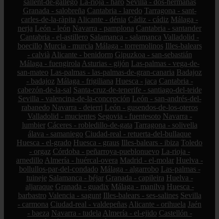
sallent-de-gállego
La-rioja - haro
Sevilla - dos-hermanas
Granada - salobreña
Cantabria - laredo
Tarragona - sant-
carles-de-la-ràpita
Alicante - dénia
Cádiz - cádiz
Málaga -
nerja
León - león
Navarra - pamplona
Cantabria - santander
Cantabria - el-astillero
Salamanca - salamanca
Valladolid -
boecillo
Murcia - murcia
Málaga - torremolinos
Illes-balears
- calvià
Alicante - benidorm
Gipuzkoa - san-sebastián
Málaga - fuengirola
Asturias - gijón
Las-palmas - vega-de-
san-mateo
Las-palmas - las-palmas-de-gran-canaria
Badajoz
- badajoz
Málaga - frigiliana
Huesca - jaca
Cantabria -
cabezón-de-la-sal
Santa-cruz-de-tenerife - santiago-del-teide
Sevilla - valencina-de-la-concepción
León - san-andrés-del-
rabanedo
Navarra - deierri
León - gusendos-de-los-oteros
Valladolid - mucientes
Segovia - fuentesoto
Navarra -
lumbier
Cáceres - robledillo-de-gata
Tarragona - solivella
álava - samaniego
Ciudad-real - retuerta-del-bullaque
Huesca - el-grado
Huesca - graus
Illes-balears - ibiza
Toledo
- orgaz
Córdoba - peñarroya-pueblonuevo
La-rioja -
arnedillo
Almería - huércal-overa
Madrid - el-molar
Huelva -
bollullos-par-del-condado
Málaga - algarrobo
Las-palmas -
tuineje
Salamanca - béjar
Granada - capileira
Huelva -
aljaraque
Granada - guadix
Málaga - manilva
Huesca -
barbastro
Valencia - sagunt
Illes-balears - ses-salines
Sevilla
- carmona
Ciudad-real - valdepeñas
Alicante - orihuela
Jaén
- baeza
Navarra - tudela
Almería - el-ejido
Castellón -