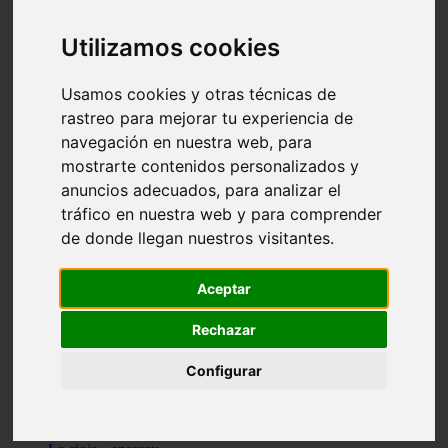
Granada - pulianas
Santa-cruz-de-tenerife - los-llanos-de-aridane
Utilizamos cookies
Cantabria - suances
Sevilla - bormujos
Granada - monachil
Usamos cookies y otras técnicas de
Málaga - júzcar
rastreo para mejorar tu experiencia de
Huesca - isábena
navegación en nuestra web, para
Huesca - alquézar
Huesca - castejón-de-sos
mostrarte contenidos personalizados y
Lleida - alt-àneu
anuncios adecuados, para analizar el
Sevilla - marinaleda
tráfico en nuestra web y para comprender
Córdoba - almedinilla
Navarra - zangoza
de donde llegan nuestros visitantes.
Cantabria - arenas-de-iguña
Barcelona - la-pobla-de-lillet
Murcia - cartagena
Aceptar
Las-palmas - yaiza
Madrid - nuevo-baztán
Rechazar
Sevilla - arahal
Málaga - istán
Configurar
Valladolid - fuensaldaña
Sevilla - salteras
Huesca - biescas
Granada - pampaneira