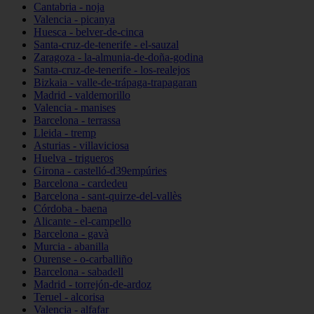
Cantabria - noja
Valencia - picanya
Huesca - belver-de-cinca
Santa-cruz-de-tenerife - el-sauzal
Zaragoza - la-almunia-de-doña-godina
Santa-cruz-de-tenerife - los-realejos
Bizkaia - valle-de-trápaga-trapagaran
Madrid - valdemorillo
Valencia - manises
Barcelona - terrassa
Lleida - tremp
Asturias - villaviciosa
Huelva - trigueros
Girona - castelló-d39empúries
Barcelona - cardedeu
Barcelona - sant-quirze-del-vallès
Córdoba - baena
Alicante - el-campello
Barcelona - gavà
Murcia - abanilla
Ourense - o-carballiño
Barcelona - sabadell
Madrid - torrejón-de-ardoz
Teruel - alcorisa
Valencia - alfafar