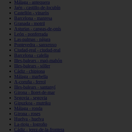
Málaga - antequera
Jaén - castillo-de-locubín
Castellón - vinaròs
Barcelona - manresa
Granada - motril
Asturias - cangas-de-onís
León - ponferrada
Las-palmas - pájara
Pontevedra - sanxenxo
Ciudad-real - ciudad-real
Barcelona - calella
Illes-balears - maó-mahón
Illes-balears - sóller
Cádiz - chipiona
Málaga - marbella
A-coruña - ferrol
Illes-balears - santanyí
Girona - lloret-de-mar
Segovia - segovia
Gipuzkoa - mutriku
Málaga - ronda
Girona - roses
Huelva - huelva
La-rioja - logroño
Cádiz - jerez-de-la-frontera