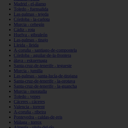
Madrid - el-álamo
Toledo - fuensalida
Las-palmas - tejeda
Córdoba - la-carlota
Murcia - cehegín
Cádiz - rota
Huelva - gibraleón
Las-palmas - tinajo
Lleida - lleida
A-coruña - santiago-de-compostela
Córdoba - aguilar-de-la-frontera
álava - eskuernaga
Santa-cruz-de-tenerife - tegueste
Murcia - jumilla
Las-palmas - santa-lucía-de-tirajana
Santa-cruz-de-tenerife - la-orotava
Santa-cruz-de-tenerife - la-guancha
Murcia - moratalla
Toledo - yepes
Cáceres - cáceres
Valencia - torrent
A-coruña - ribeira
Pontevedra - caldas-de-reis
Málaga - torrox
Almería - olula-del-río