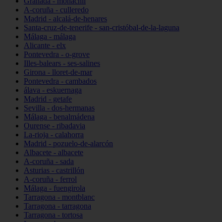
Granada - monachil
A-coruña - culleredo
Madrid - alcalá-de-henares
Santa-cruz-de-tenerife - san-cristóbal-de-la-laguna
Málaga - málaga
Alicante - elx
Pontevedra - o-grove
Illes-balears - ses-salines
Girona - lloret-de-mar
Pontevedra - cambados
álava - eskuernaga
Madrid - getafe
Sevilla - dos-hermanas
Málaga - benalmádena
Ourense - ribadavia
La-rioja - calahorra
Madrid - pozuelo-de-alarcón
Albacete - albacete
A-coruña - sada
Asturias - castrillón
A-coruña - ferrol
Málaga - fuengirola
Tarragona - montblanc
Tarragona - tarragona
Tarragona - tortosa