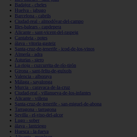
Badajoz - cheles
Huelva - jabugo
Barcelona - cabrils
Ciudad-real - almodóvar-del-campo
Illes-balears - capdepera
Alicante - sant-vicent-del-raspeig
Cantabria - potes
álava - vitoria-gasteiz
Santa-cruz-de-tenerife - icod-de-los-vinos
Almería - adra
Asturias - siero
La-rioja - cuzcurrita-de-río-tirón
Girona - sant-feliu-de-guíxols
Valencia - alboraya
Málaga - sayalonga
Murcia - caravaca-de-la-cruz
Ciudad-real - villanueva-de-los-infantes
Alicante - villena
Santa-cruz-de-tenerife - san-miguel-de-abona
Tarragona - tarragona
Sevilla - el-viso-del-alcor
Lugo - sober
álava - lantziego
Huesca - la-fueva
Alicante - monòver