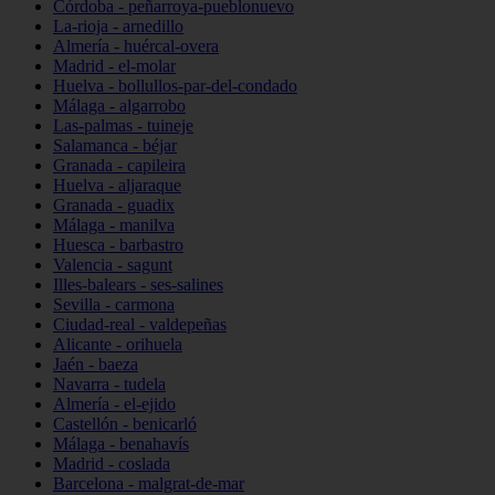
Córdoba - peñarroya-pueblonuevo
La-rioja - arnedillo
Almería - huércal-overa
Madrid - el-molar
Huelva - bollullos-par-del-condado
Málaga - algarrobo
Las-palmas - tuineje
Salamanca - béjar
Granada - capileira
Huelva - aljaraque
Granada - guadix
Málaga - manilva
Huesca - barbastro
Valencia - sagunt
Illes-balears - ses-salines
Sevilla - carmona
Ciudad-real - valdepeñas
Alicante - orihuela
Jaén - baeza
Navarra - tudela
Almería - el-ejido
Castellón - benicarló
Málaga - benahavís
Madrid - coslada
Barcelona - malgrat-de-mar