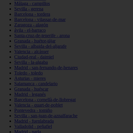
Málaga - campillos
Sevilla - gerena
Barcelona - tordera
Barcelona - vilassar-de-mar
Zaragoza - alagón
ávila - el-barraco
Santa-cruz-de-tenerife - arona
Granada - huétor-tájar
Sevilla - albaida-del-aljarafe
Valencia - alcàsser
Ciudad-real - daimiel
Sevilla - la-algaba
Madrid - san-fernando-de-henares
Toledo - toledo
Asturias - mieres
Salamanca - candelario
Granada - huéscar
Madrid - leganés
Barcelona - cornellà-de-llobregat
Valencia - quart-de-poblet
Pontevedra - tomiño
Sevilla - san-juan-de-aznalfarache
Madrid - fuenlabrada
Valladolid - peñafiel
Madrid - parla