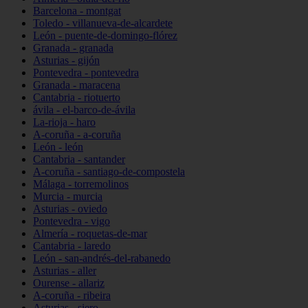
Barcelona - montgat
Toledo - villanueva-de-alcardete
León - puente-de-domingo-flórez
Granada - granada
Asturias - gijón
Pontevedra - pontevedra
Granada - maracena
Cantabria - riotuerto
ávila - el-barco-de-ávila
La-rioja - haro
A-coruña - a-coruña
León - león
Cantabria - santander
A-coruña - santiago-de-compostela
Málaga - torremolinos
Murcia - murcia
Asturias - oviedo
Pontevedra - vigo
Almería - roquetas-de-mar
Cantabria - laredo
León - san-andrés-del-rabanedo
Asturias - aller
Ourense - allariz
A-coruña - ribeira
Asturias - siero