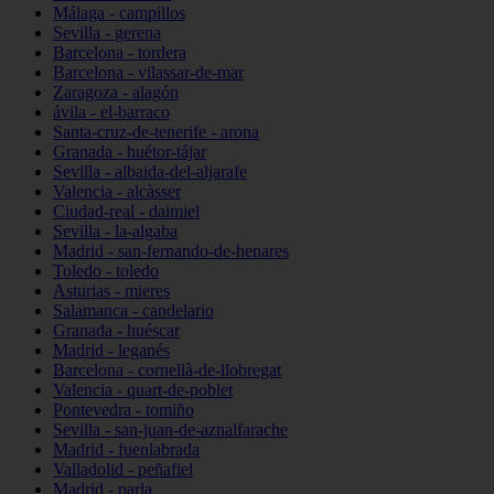
Málaga - campillos
Sevilla - gerena
Barcelona - tordera
Barcelona - vilassar-de-mar
Zaragoza - alagón
ávila - el-barraco
Santa-cruz-de-tenerife - arona
Granada - huétor-tájar
Sevilla - albaida-del-aljarafe
Valencia - alcàsser
Ciudad-real - daimiel
Sevilla - la-algaba
Madrid - san-fernando-de-henares
Toledo - toledo
Asturias - mieres
Salamanca - candelario
Granada - huéscar
Madrid - leganés
Barcelona - cornellà-de-llobregat
Valencia - quart-de-poblet
Pontevedra - tomiño
Sevilla - san-juan-de-aznalfarache
Madrid - fuenlabrada
Valladolid - peñafiel
Madrid - parla