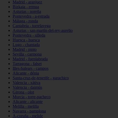
Madrid - aranjuez
Bizkaia - ermua
Asturias - noreña
Pontevedra - a-estrada
Málaga - ronda
Cantabria - torrelavega
Asturias - san-martín-del-rey-aurelio
Pontevedra - silleda
Huesca - huesca
Lugo - chantada
Madrid - pinto
Sevilla - carmona
Madrid - fuenlabrada
Tarragona - falset
Illes-balears - campos
Alicante - dénia
Santa-cruz-de-tenerife - garachico
Valencia - xàtiva
Valencia - daimús
Girona - olot
Murcia - torre-pacheco
Alicante - alicante
Melilla - melilla
Navarra - pamplona
A-coruña - melide