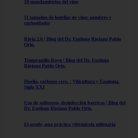
10 mandamientos del vino
11 tamaños de botellas de vino: nombres y
curiosidades
Rioja 2.0 | Blog del Dr. Enólogo Riojano Pablo
Orio.
Tempranillo Royo | Blog del Dr. Enólogo
Riojano Pablo Orio.
Huella, carbono cero. | Viticultura y Enología.
Siglo XXI
Uso de sulfuroso, desinfección barricas | Blog del
Dr. Enólogo Riojano Pablo Orio.
El acodo ,una práctica vitivínicola milenaria