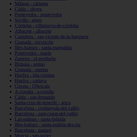
Málaga - cártama
Cádiz - olvera
Pontevedra - pontevedra
Sevilla - gines
Córdoba - villanueva-de-córdoba
Albacete - albacete
Cantabria - san-vicente-de-la-barquera
Granada - torvizcón
Illes-balears - santa-margalida
Pontevedra - marín
Zamora - el-perdigón
Bizkaia - sestao
Granada - murtas
Huelva - isla-cristina
Huelva - cartaya
Girona - l39escala
A-coruña - a-coruña
Cádiz - san-fernando
Santa-cruz-de-tenerife - arico
Barcelona - cerdanyola-del-vallès
Barcelona - sant-cugat-del-vallès
Las-palmas - santa-brígida
Illes-balears - santa-eulària-des-riu
Barcelona - mataró
Murcia - san-javier