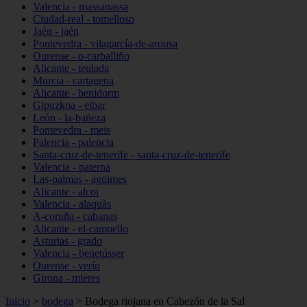
Valencia - massanassa
Ciudad-real - tomelloso
Jaén - jaén
Pontevedra - vilagarcía-de-arousa
Ourense - o-carballiño
Alicante - teulada
Murcia - cartagena
Alicante - benidorm
Gipuzkoa - eibar
León - la-bañeza
Pontevedra - meis
Palencia - palencia
Santa-cruz-de-tenerife - santa-cruz-de-tenerife
Valencia - paterna
Las-palmas - agüimes
Alicante - alcoi
Valencia - alaquàs
A-coruña - cabanas
Alicante - el-campello
Asturias - grado
Valencia - benetússer
Ourense - verín
Girona - mieres
Inicio
>
bodega
>
Bodega riojana en Cabezón de la Sal