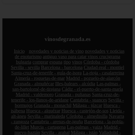
vinosdegranada.es
Inicio
novedades y noticias de vino
novedades y noticias
de enoturismo
antiguo vaso para catar vinos crucigrama
bulgaria
comprar
espana
tipo
vinos
Córdoba - córdoba
Sevilla - sevilla
Barcelona - barcelona
Ciudad-real - montiel
Santa-cruz-de-tenerife - guía-de-isora
La-rioja - casalarreina
Almería - roquetas-de-mar
Madrid - pozuelo-de-alarcón
Granada - almuñécar
Illes-balears - alcúdia
Las-palmas -
san-bartolomé-de-tirajana
Cádiz - el-puerto-de-santa-maría
Madrid - valdemoro
Granada - pulianas
Santa-cruz-de-
tenerife - los-llanos-de-aridane
Cantabria - suances
Sevilla -
bormujos
Granada - monachil
Málaga - júzcar
Huesca -
isábena
Huesca - alquézar
Huesca - castejón-de-sos
Lleida -
alt-àneu
Sevilla - marinaleda
Córdoba - almedinilla
Navarra
- zangoza
Cantabria - arenas-de-iguña
Barcelona - la-pobla-
de-lillet
Murcia - cartagena
Las-palmas - yaiza
Madrid -
nuevo-baztán
Sevilla - arahal
Málaga - istán
Valladolid -