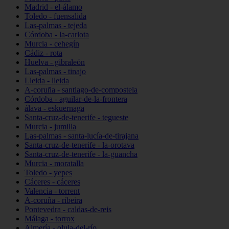
Madrid - el-álamo
Toledo - fuensalida
Las-palmas - tejeda
Córdoba - la-carlota
Murcia - cehegín
Cádiz - rota
Huelva - gibraleón
Las-palmas - tinajo
Lleida - lleida
A-coruña - santiago-de-compostela
Córdoba - aguilar-de-la-frontera
álava - eskuernaga
Santa-cruz-de-tenerife - tegueste
Murcia - jumilla
Las-palmas - santa-lucía-de-tirajana
Santa-cruz-de-tenerife - la-orotava
Santa-cruz-de-tenerife - la-guancha
Murcia - moratalla
Toledo - yepes
Cáceres - cáceres
Valencia - torrent
A-coruña - ribeira
Pontevedra - caldas-de-reis
Málaga - torrox
Almería - olula-del-río