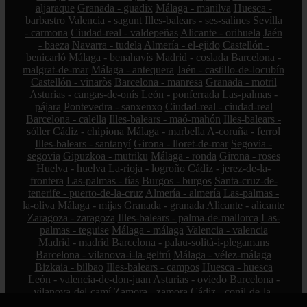
aljaraque
Granada - guadix
Málaga - manilva
Huesca -
barbastro
Valencia - sagunt
Illes-balears - ses-salines
Sevilla
- carmona
Ciudad-real - valdepeñas
Alicante - orihuela
Jaén
- baeza
Navarra - tudela
Almería - el-ejido
Castellón -
benicarló
Málaga - benahavís
Madrid - coslada
Barcelona -
malgrat-de-mar
Málaga - antequera
Jaén - castillo-de-locubín
Castellón - vinaròs
Barcelona - manresa
Granada - motril
Asturias - cangas-de-onís
León - ponferrada
Las-palmas -
pájara
Pontevedra - sanxenxo
Ciudad-real - ciudad-real
Barcelona - calella
Illes-balears - maó-mahón
Illes-balears -
sóller
Cádiz - chipiona
Málaga - marbella
A-coruña - ferrol
Illes-balears - santanyí
Girona - lloret-de-mar
Segovia -
segovia
Gipuzkoa - mutriku
Málaga - ronda
Girona - roses
Huelva - huelva
La-rioja - logroño
Cádiz - jerez-de-la-
frontera
Las-palmas - tías
Burgos - burgos
Santa-cruz-de-
tenerife - puerto-de-la-cruz
Almería - almería
Las-palmas -
la-oliva
Málaga - mijas
Granada - granada
Alicante - alicante
Zaragoza - zaragoza
Illes-balears - palma-de-mallorca
Las-
palmas - teguise
Málaga - málaga
Valencia - valencia
Madrid - madrid
Barcelona - palau-solità-i-plegamans
Barcelona - vilanova-i-la-geltrú
Málaga - vélez-málaga
Bizkaia - bilbao
Illes-balears - campos
Huesca - huesca
León - valencia-de-don-juan
Asturias - oviedo
Barcelona -
vilanova-del-camí
Zamora - zamora
Cádiz - conil-de-la-
frontera
Málaga - cártama
Cádiz - olvera
Pontevedra -