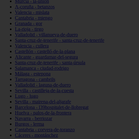
Murcia - la-unión
A-coruña - betanzos
Valencia - mislata
Cantabria - miengo
Granada - gor
La-rioja - tirgo
Valladolid - villanueva-de-duero
Santa-cruz-de-tenerife - santa-cruz-de-tenerife
Valencia - cullera
Castellón - castelló-de-la-plana
Alicante - guardamar-del-segura
Santa-cruz-de-tenerife - santa-úrsula
Salamanca - ciudad-rodrigo
Málaga - estepona
Tarragona - cambrils
Valladolid - laguna-de-duero
Sevilla - castilleja-de-la-cuesta
Lugo - lugo
Sevilla - mairena-del-aljarafe
Barcelona - l39hospitalet-de-llobregat
Huelva - palos-de-la-frontera
Navarra - berriozar
Burgos - lerma
Cantabria - corvera-de-toranzo
Cáceres - montánchez