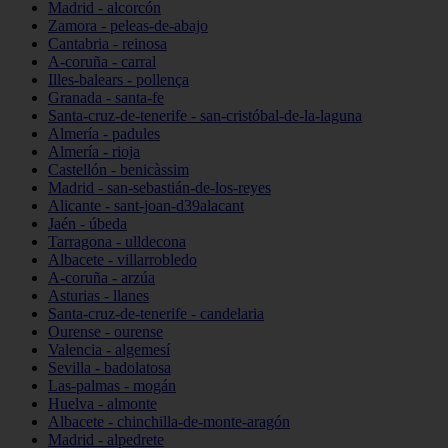
Madrid - alcorcón
Zamora - peleas-de-abajo
Cantabria - reinosa
A-coruña - carral
Illes-balears - pollença
Granada - santa-fe
Santa-cruz-de-tenerife - san-cristóbal-de-la-laguna
Almería - padules
Almería - rioja
Castellón - benicàssim
Madrid - san-sebastián-de-los-reyes
Alicante - sant-joan-d39alacant
Jaén - úbeda
Tarragona - ulldecona
Albacete - villarrobledo
A-coruña - arzúa
Asturias - llanes
Santa-cruz-de-tenerife - candelaria
Ourense - ourense
Valencia - algemesí
Sevilla - badolatosa
Las-palmas - mogán
Huelva - almonte
Albacete - chinchilla-de-monte-aragón
Madrid - alpedrete