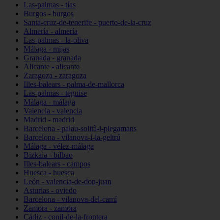
Las-palmas - tías
Burgos - burgos
Santa-cruz-de-tenerife - puerto-de-la-cruz
Almería - almería
Las-palmas - la-oliva
Málaga - mijas
Granada - granada
Alicante - alicante
Zaragoza - zaragoza
Illes-balears - palma-de-mallorca
Las-palmas - teguise
Málaga - málaga
Valencia - valencia
Madrid - madrid
Barcelona - palau-solità-i-plegamans
Barcelona - vilanova-i-la-geltrú
Málaga - vélez-málaga
Bizkaia - bilbao
Illes-balears - campos
Huesca - huesca
León - valencia-de-don-juan
Asturias - oviedo
Barcelona - vilanova-del-camí
Zamora - zamora
Cádiz - conil-de-la-frontera