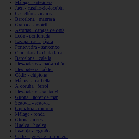
Málaga - antequera
Jaén - castillo-de-locubín
Castellón - vinaròs
Barcelona - manresa
Granada - motril
Asturias - cangas-de-onís
León - ponferrada
Las-palmas - pájara
Pontevedra - sanxenxo
Ciudad-real - ciudad-real
Barcelona - calella
Illes-balears - maó-mahón
Illes-balears - sóller
Cádiz - chipiona
Málaga - marbella
A-coruña - ferrol
Illes-balears - santanyí
Girona - lloret-de-mar
Segovia - segovia
Gipuzkoa - mutriku
Málaga - ronda
Girona - roses
Huelva - huelva
La-rioja - logroño
Cádiz - jerez-de-la-frontera