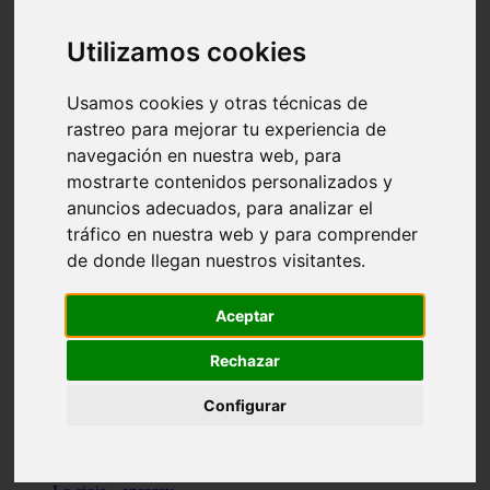
Granada - pulianas
Santa-cruz-de-tenerife - los-llanos-de-aridane
Utilizamos cookies
Cantabria - suances
Sevilla - bormujos
Granada - monachil
Usamos cookies y otras técnicas de
Málaga - júzcar
rastreo para mejorar tu experiencia de
Huesca - isábena
navegación en nuestra web, para
Huesca - alquézar
Huesca - castejón-de-sos
mostrarte contenidos personalizados y
Lleida - alt-àneu
anuncios adecuados, para analizar el
Sevilla - marinaleda
tráfico en nuestra web y para comprender
Córdoba - almedinilla
Navarra - zangoza
de donde llegan nuestros visitantes.
Cantabria - arenas-de-iguña
Barcelona - la-pobla-de-lillet
Murcia - cartagena
Aceptar
Las-palmas - yaiza
Madrid - nuevo-baztán
Rechazar
Sevilla - arahal
Málaga - istán
Configurar
Valladolid - fuensaldaña
Sevilla - salteras
Huesca - biescas
Granada - pampaneira