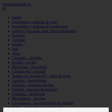
vinosdegranada.es
☰
Inicio
novedades y noticias de vino
novedades y noticias de enoturismo
antiguo vaso para catar vinos crucigrama
bulgaria
comprar
espana
tipo
vinos
Córdoba - córdoba
Sevilla - sevilla
Barcelona - barcelona
Ciudad-real - montiel
Santa-cruz-de-tenerife - guía-de-isora
La-rioja - casalarreina
Almería - roquetas-de-mar
Madrid - pozuelo-de-alarcón
Granada - almuñécar
Illes-balears - alcúdia
Las-palmas - san-bartolomé-de-tirajana
Cádiz - el-puerto-de-santa-maría
Madrid - valdemoro