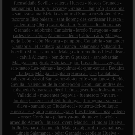
fuensaldaña
Sevilla - salteras
Huesca - biescas
Granada -
pampaneira
La-rioja - ezcaray
Granada - lanjarón
Barcelona
- santa-susanna
Bizkaia - santurtzi
Santa-cruz-de-tenerife -
tacoronte
Illes-balears - sant-llorenç-des-cardassar
Huesca -
sallent-de-gállego
La-rioja - haro
Sevilla - dos-hermanas
Granada - salobreña
Cantabria - laredo
Tarragona - sant-
carles-de-la-ràpita
Alicante - dénia
Cádiz - cádiz
Málaga -
nerja
León - león
Navarra - pamplona
Cantabria - santander
Cantabria - el-astillero
Salamanca - salamanca
Valladolid -
boecillo
Murcia - murcia
Málaga - torremolinos
Illes-balears
- calvià
Alicante - benidorm
Gipuzkoa - san-sebastián
Málaga - fuengirola
Asturias - gijón
Las-palmas - vega-de-
san-mateo
Las-palmas - las-palmas-de-gran-canaria
Badajoz
- badajoz
Málaga - frigiliana
Huesca - jaca
Cantabria -
cabezón-de-la-sal
Santa-cruz-de-tenerife - santiago-del-teide
Sevilla - valencina-de-la-concepción
León - san-andrés-del-
rabanedo
Navarra - deierri
León - gusendos-de-los-oteros
Valladolid - mucientes
Segovia - fuentesoto
Navarra -
lumbier
Cáceres - robledillo-de-gata
Tarragona - solivella
álava - samaniego
Ciudad-real - retuerta-del-bullaque
Huesca - el-grado
Huesca - graus
Illes-balears - ibiza
Toledo
- orgaz
Córdoba - peñarroya-pueblonuevo
La-rioja -
arnedillo
Almería - huércal-overa
Madrid - el-molar
Huelva -
bollullos-par-del-condado
Málaga - algarrobo
Las-palmas -
tuineje
Salamanca - béjar
Granada - capileira
Huelva -