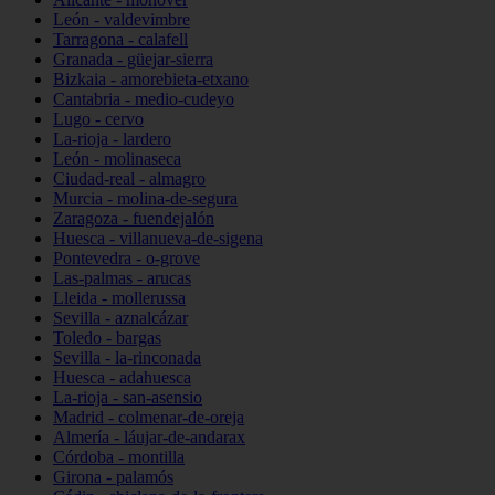
León - valdevimbre
Tarragona - calafell
Granada - güejar-sierra
Bizkaia - amorebieta-etxano
Cantabria - medio-cudeyo
Lugo - cervo
La-rioja - lardero
León - molinaseca
Ciudad-real - almagro
Murcia - molina-de-segura
Zaragoza - fuendejalón
Huesca - villanueva-de-sigena
Pontevedra - o-grove
Las-palmas - arucas
Lleida - mollerussa
Sevilla - aznalcázar
Toledo - bargas
Sevilla - la-rinconada
Huesca - adahuesca
La-rioja - san-asensio
Madrid - colmenar-de-oreja
Almería - láujar-de-andarax
Córdoba - montilla
Girona - palamós