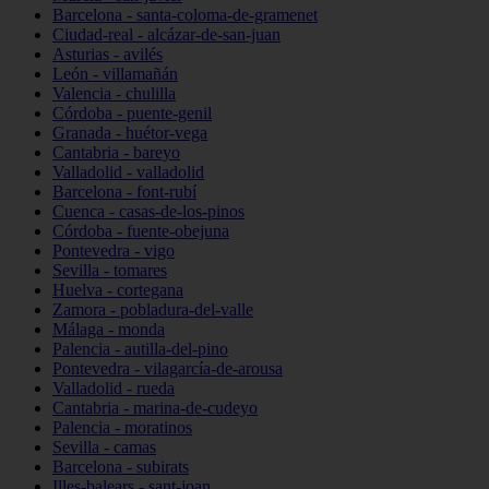
Barcelona - santa-coloma-de-gramenet
Ciudad-real - alcázar-de-san-juan
Asturias - avilés
León - villamañán
Valencia - chulilla
Córdoba - puente-genil
Granada - huétor-vega
Cantabria - bareyo
Valladolid - valladolid
Barcelona - font-rubí
Cuenca - casas-de-los-pinos
Córdoba - fuente-obejuna
Pontevedra - vigo
Sevilla - tomares
Huelva - cortegana
Zamora - pobladura-del-valle
Málaga - monda
Palencia - autilla-del-pino
Pontevedra - vilagarcía-de-arousa
Valladolid - rueda
Cantabria - marina-de-cudeyo
Palencia - moratinos
Sevilla - camas
Barcelona - subirats
Illes-balears - sant-joan