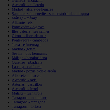
Granada - monachil
A-coruña - culleredo
Madrid - alcalá-de-henares
Santa-cruz-de-tenerife - san-cristóbal-de-la-laguna
Málaga - málaga
Alicante - elx
Pontevedra - o-grove
Illes-balears - ses-salines
Girona - lloret-de-mar
Pontevedra - cambados
álava - eskuernaga
Madrid - getafe
Sevilla - dos-hermanas
Málaga - benalmádena
Ourense - ribadavia
La-rioja - calahorra
Madrid - pozuelo-de-alarcón
Albacete - albacete
A-coruña - sada
Asturias - castrillón
A-coruña - ferrol
Málaga - fuengirola
Tarragona - montblanc
Tarragona - tarragona
Tarragona - tortosa