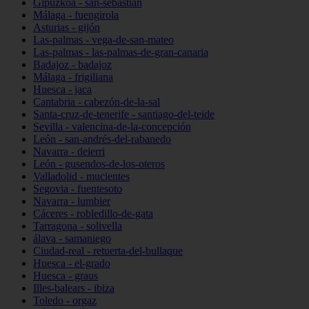
Gipuzkoa - san-sebastián
Málaga - fuengirola
Asturias - gijón
Las-palmas - vega-de-san-mateo
Las-palmas - las-palmas-de-gran-canaria
Badajoz - badajoz
Málaga - frigiliana
Huesca - jaca
Cantabria - cabezón-de-la-sal
Santa-cruz-de-tenerife - santiago-del-teide
Sevilla - valencina-de-la-concepción
León - san-andrés-del-rabanedo
Navarra - deierri
León - gusendos-de-los-oteros
Valladolid - mucientes
Segovia - fuentesoto
Navarra - lumbier
Cáceres - robledillo-de-gata
Tarragona - solivella
álava - samaniego
Ciudad-real - retuerta-del-bullaque
Huesca - el-grado
Huesca - graus
Illes-balears - ibiza
Toledo - orgaz