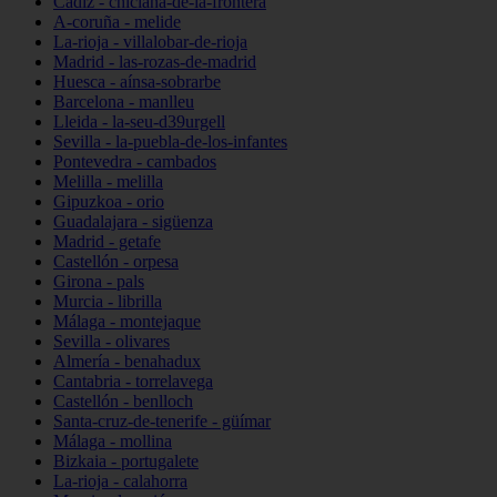
Cádiz - chiclana-de-la-frontera
A-coruña - melide
La-rioja - villalobar-de-rioja
Madrid - las-rozas-de-madrid
Huesca - aínsa-sobrarbe
Barcelona - manlleu
Lleida - la-seu-d39urgell
Sevilla - la-puebla-de-los-infantes
Pontevedra - cambados
Melilla - melilla
Gipuzkoa - orio
Guadalajara - sigüenza
Madrid - getafe
Castellón - orpesa
Girona - pals
Murcia - librilla
Málaga - montejaque
Sevilla - olivares
Almería - benahadux
Cantabria - torrelavega
Castellón - benlloch
Santa-cruz-de-tenerife - güímar
Málaga - mollina
Bizkaia - portugalete
La-rioja - calahorra