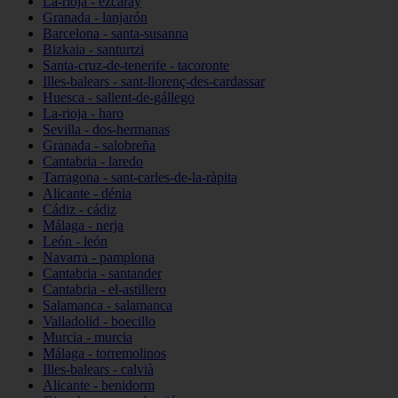
La-rioja - ezcaray
Granada - lanjarón
Barcelona - santa-susanna
Bizkaia - santurtzi
Santa-cruz-de-tenerife - tacoronte
Illes-balears - sant-llorenç-des-cardassar
Huesca - sallent-de-gállego
La-rioja - haro
Sevilla - dos-hermanas
Granada - salobreña
Cantabria - laredo
Tarragona - sant-carles-de-la-ràpita
Alicante - dénia
Cádiz - cádiz
Málaga - nerja
León - león
Navarra - pamplona
Cantabria - santander
Cantabria - el-astillero
Salamanca - salamanca
Valladolid - boecillo
Murcia - murcia
Málaga - torremolinos
Illes-balears - calvià
Alicante - benidorm