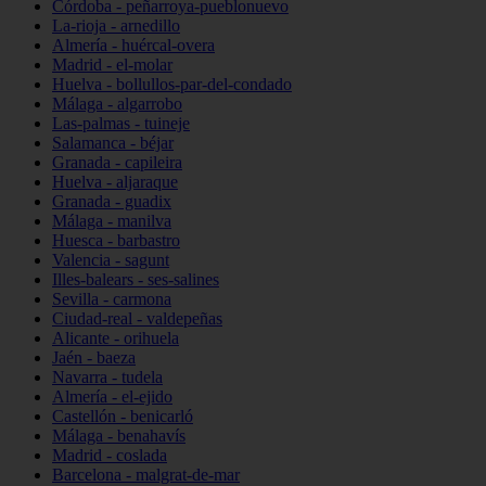
Córdoba - peñarroya-pueblonuevo
La-rioja - arnedillo
Almería - huércal-overa
Madrid - el-molar
Huelva - bollullos-par-del-condado
Málaga - algarrobo
Las-palmas - tuineje
Salamanca - béjar
Granada - capileira
Huelva - aljaraque
Granada - guadix
Málaga - manilva
Huesca - barbastro
Valencia - sagunt
Illes-balears - ses-salines
Sevilla - carmona
Ciudad-real - valdepeñas
Alicante - orihuela
Jaén - baeza
Navarra - tudela
Almería - el-ejido
Castellón - benicarló
Málaga - benahavís
Madrid - coslada
Barcelona - malgrat-de-mar