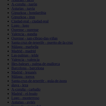
A-coruña - narón
Asturias - navia
Gipuzkoa - hondarribia
Gipuzkoa - irun
Ciudad-real - ciudad-real
Lugo - lugo
Ourense - ourense
Valencia - gandia
Ourense - san-cibrao-das-viñas
Santa-cruz-de-tenerife - puerto-de-la-cruz
Málaga - marbella
Madrid - madrid
Las-palmas - telde
Valencia - valencia
Illes-balears - palma-de-mallorca
Barcelona - barcelona
Madrid - leganés
Málaga - torrox
Santa-cruz-de-tenerife - guía-de-isora
álava - leza
A-coruña - carballo
Madrid - el-boalo
Lugo - monterroso
Asturias - avilés