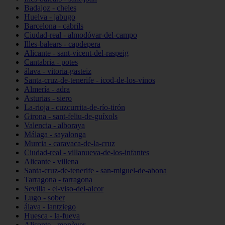
Badajoz - cheles
Huelva - jabugo
Barcelona - cabrils
Ciudad-real - almodóvar-del-campo
Illes-balears - capdepera
Alicante - sant-vicent-del-raspeig
Cantabria - potes
álava - vitoria-gasteiz
Santa-cruz-de-tenerife - icod-de-los-vinos
Almería - adra
Asturias - siero
La-rioja - cuzcurrita-de-río-tirón
Girona - sant-feliu-de-guíxols
Valencia - alboraya
Málaga - sayalonga
Murcia - caravaca-de-la-cruz
Ciudad-real - villanueva-de-los-infantes
Alicante - villena
Santa-cruz-de-tenerife - san-miguel-de-abona
Tarragona - tarragona
Sevilla - el-viso-del-alcor
Lugo - sober
álava - lantziego
Huesca - la-fueva
Alicante - monòver