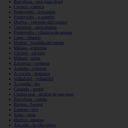
Barcelona - sant-joan-despí
Cuenca - cuenca
Pontevedra - redondela
Pontevedra - o-porriño
Huelva - valverde-del-camino
Gipuzkoa - aretxabaleta
Pontevedra - vilanova-de-arousa
Lugo - ribadeo
Madrid - boadilla-del-monte
Málaga - estepona
Cáceres - cáceres
Málaga - mijas
Zaragoza - cariñena
Asturias - colunga
A-coruña - betanzos
Valladolid - valladolid
A-coruña - teo
Granada - motril
Ciudad-real - alcázar-de-san-juan
Barcelona - calella
Burgos - burgos
Zamora - toro
Soria - soria
Huelva - moguer
Alicante - la-vila-joiosa