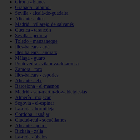
Girona - blanes
Granada - albuñol
Sevilla - alcalá-de-guadaíra
Alicante - altea
Madrid - villarejo-de-salvanés
Cuenca - tarancón
Sevilla - pedrera
Toledo - manzaneque
Illes-balears - artà
Illes-balears - andratx
Málaga - guaro
Pontevedra - vilanova-de-arousa
Zamora - toro
Illes-balears - esporles
Alicante - elx
Barcelona - el-masnou
Madrid - san-martín-de-valdeiglesias
Almería - mojácar
Segovia - el-espinar
La-rioja - hormilleja
Córdoba - iznájar
Ciudad-real - socuéllamos
Alicante - petrer
Bizkaia - zalla
La-rioja - ábalos