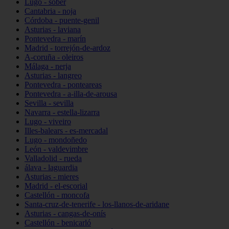
Lugo - sober
Cantabria - noja
Córdoba - puente-genil
Asturias - laviana
Pontevedra - marín
Madrid - torrejón-de-ardoz
A-coruña - oleiros
Málaga - nerja
Asturias - langreo
Pontevedra - ponteareas
Pontevedra - a-illa-de-arousa
Sevilla - sevilla
Navarra - estella-lizarra
Lugo - viveiro
Illes-balears - es-mercadal
Lugo - mondoñedo
León - valdevimbre
Valladolid - rueda
álava - laguardia
Asturias - mieres
Madrid - el-escorial
Castellón - moncofa
Santa-cruz-de-tenerife - los-llanos-de-aridane
Asturias - cangas-de-onís
Castellón - benicarló