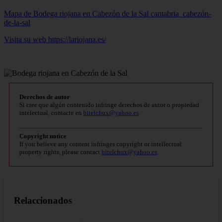
Mapa de Bodega riojana en Cabezón de la Sal
cantabria_cabezón-
de-la-sal
Visita su web https://lariojana.es/
Derechos de autor
Si cree que algún contenido infringe derechos de autor o propiedad
intelectual, contacte en
bitelchux@yahoo.es
.
Copyright notice
If you believe any content infringes copyright or intellectual
property rights, please contact
bitelchux@yahoo.es
.
Relaccionados