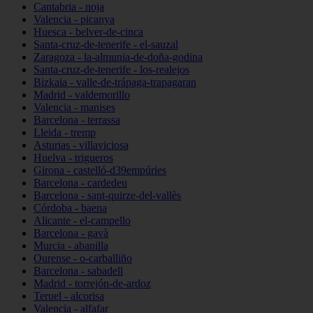
Cantabria - noja
Valencia - picanya
Huesca - belver-de-cinca
Santa-cruz-de-tenerife - el-sauzal
Zaragoza - la-almunia-de-doña-godina
Santa-cruz-de-tenerife - los-realejos
Bizkaia - valle-de-trápaga-trapagaran
Madrid - valdemorillo
Valencia - manises
Barcelona - terrassa
Lleida - tremp
Asturias - villaviciosa
Huelva - trigueros
Girona - castelló-d39empúries
Barcelona - cardedeu
Barcelona - sant-quirze-del-vallès
Córdoba - baena
Alicante - el-campello
Barcelona - gavà
Murcia - abanilla
Ourense - o-carballiño
Barcelona - sabadell
Madrid - torrejón-de-ardoz
Teruel - alcorisa
Valencia - alfafar