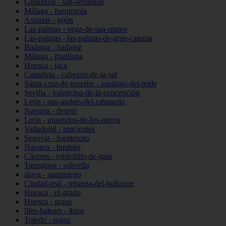
Gipuzkoa - san-sebastián
Málaga - fuengirola
Asturias - gijón
Las-palmas - vega-de-san-mateo
Las-palmas - las-palmas-de-gran-canaria
Badajoz - badajoz
Málaga - frigiliana
Huesca - jaca
Cantabria - cabezón-de-la-sal
Santa-cruz-de-tenerife - santiago-del-teide
Sevilla - valencina-de-la-concepción
León - san-andrés-del-rabanedo
Navarra - deierri
León - gusendos-de-los-oteros
Valladolid - mucientes
Segovia - fuentesoto
Navarra - lumbier
Cáceres - robledillo-de-gata
Tarragona - solivella
álava - samaniego
Ciudad-real - retuerta-del-bullaque
Huesca - el-grado
Huesca - graus
Illes-balears - ibiza
Toledo - orgaz