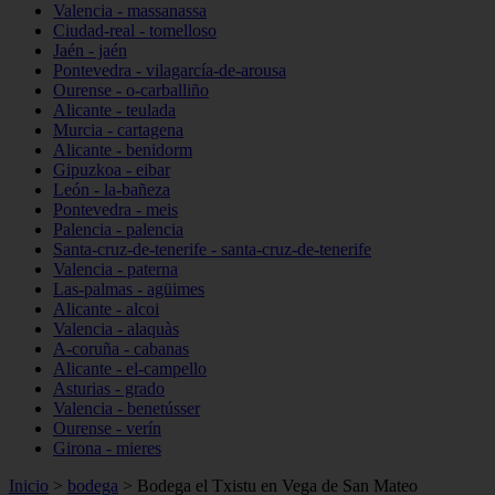
Valencia - massanassa
Ciudad-real - tomelloso
Jaén - jaén
Pontevedra - vilagarcía-de-arousa
Ourense - o-carballiño
Alicante - teulada
Murcia - cartagena
Alicante - benidorm
Gipuzkoa - eibar
León - la-bañeza
Pontevedra - meis
Palencia - palencia
Santa-cruz-de-tenerife - santa-cruz-de-tenerife
Valencia - paterna
Las-palmas - agüimes
Alicante - alcoi
Valencia - alaquàs
A-coruña - cabanas
Alicante - el-campello
Asturias - grado
Valencia - benetússer
Ourense - verín
Girona - mieres
Inicio
>
bodega
>
Bodega el Txistu en Vega de San Mateo