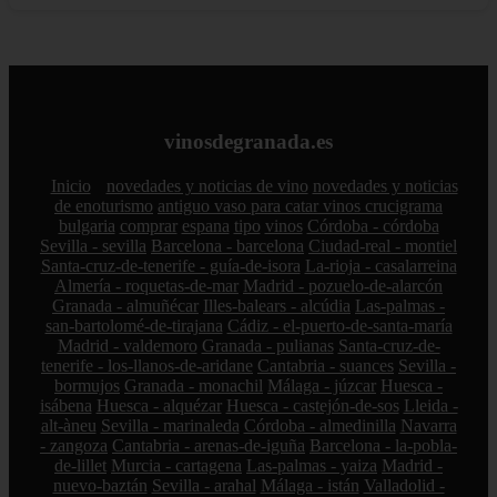
vinosdegranada.es
Inicio
novedades y noticias de vino
novedades y noticias
de enoturismo
antiguo vaso para catar vinos crucigrama
bulgaria
comprar
espana
tipo
vinos
Córdoba - córdoba
Sevilla - sevilla
Barcelona - barcelona
Ciudad-real - montiel
Santa-cruz-de-tenerife - guía-de-isora
La-rioja - casalarreina
Almería - roquetas-de-mar
Madrid - pozuelo-de-alarcón
Granada - almuñécar
Illes-balears - alcúdia
Las-palmas -
san-bartolomé-de-tirajana
Cádiz - el-puerto-de-santa-maría
Madrid - valdemoro
Granada - pulianas
Santa-cruz-de-
tenerife - los-llanos-de-aridane
Cantabria - suances
Sevilla -
bormujos
Granada - monachil
Málaga - júzcar
Huesca -
isábena
Huesca - alquézar
Huesca - castejón-de-sos
Lleida -
alt-àneu
Sevilla - marinaleda
Córdoba - almedinilla
Navarra
- zangoza
Cantabria - arenas-de-iguña
Barcelona - la-pobla-
de-lillet
Murcia - cartagena
Las-palmas - yaiza
Madrid -
nuevo-baztán
Sevilla - arahal
Málaga - istán
Valladolid -