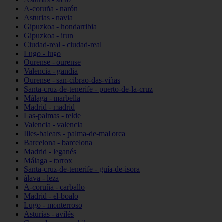
A-coruña - narón
Asturias - navia
Gipuzkoa - hondarribia
Gipuzkoa - irun
Ciudad-real - ciudad-real
Lugo - lugo
Ourense - ourense
Valencia - gandia
Ourense - san-cibrao-das-viñas
Santa-cruz-de-tenerife - puerto-de-la-cruz
Málaga - marbella
Madrid - madrid
Las-palmas - telde
Valencia - valencia
Illes-balears - palma-de-mallorca
Barcelona - barcelona
Madrid - leganés
Málaga - torrox
Santa-cruz-de-tenerife - guía-de-isora
álava - leza
A-coruña - carballo
Madrid - el-boalo
Lugo - monterroso
Asturias - avilés