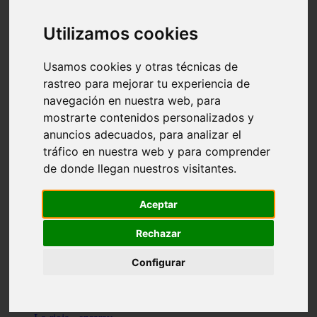
Granada - pulianas
Santa-cruz-de-tenerife - los-llanos-de-aridane
Utilizamos cookies
Cantabria - suances
Sevilla - bormujos
Granada - monachil
Usamos cookies y otras técnicas de
Málaga - júzcar
rastreo para mejorar tu experiencia de
Huesca - isábena
navegación en nuestra web, para
Huesca - alquézar
Huesca - castejón-de-sos
mostrarte contenidos personalizados y
Lleida - alt-àneu
anuncios adecuados, para analizar el
Sevilla - marinaleda
tráfico en nuestra web y para comprender
Córdoba - almedinilla
Navarra - zangoza
de donde llegan nuestros visitantes.
Cantabria - arenas-de-iguña
Barcelona - la-pobla-de-lillet
Murcia - cartagena
Aceptar
Las-palmas - yaiza
Madrid - nuevo-baztán
Rechazar
Sevilla - arahal
Málaga - istán
Configurar
Valladolid - fuensaldaña
Sevilla - salteras
Huesca - biescas
Granada - pampaneira