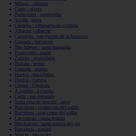
Málaga - cártama
Cádiz - olvera
Pontevedra - pontevedra
Sevilla - gines
Córdoba - villanueva-de-córdoba
Albacete - albacete
Cantabria - san-vicente-de-la-barquera
Granada - torvizcón
Illes-balears - santa-margalida
Pontevedra - marín
Zamora - el-perdigón
Bizkaia - sestao
Granada - murtas
Huelva - isla-cristina
Huelva - cartaya
Girona - l39escala
A-coruña - a-coruña
Cádiz - san-fernando
Santa-cruz-de-tenerife - arico
Barcelona - cerdanyola-del-vallès
Barcelona - sant-cugat-del-vallès
Las-palmas - santa-brígida
Illes-balears - santa-eulària-des-riu
Barcelona - mataró
Murcia - san-javier