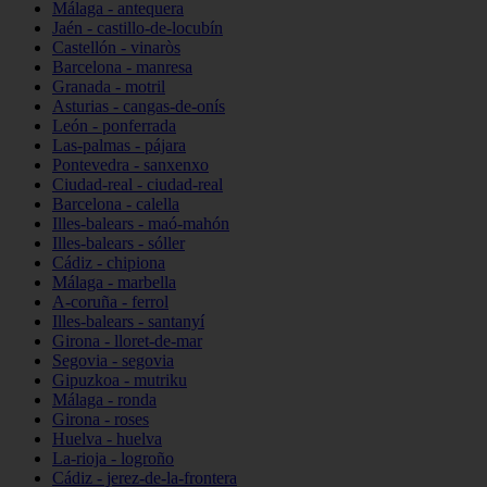
Málaga - antequera
Jaén - castillo-de-locubín
Castellón - vinaròs
Barcelona - manresa
Granada - motril
Asturias - cangas-de-onís
León - ponferrada
Las-palmas - pájara
Pontevedra - sanxenxo
Ciudad-real - ciudad-real
Barcelona - calella
Illes-balears - maó-mahón
Illes-balears - sóller
Cádiz - chipiona
Málaga - marbella
A-coruña - ferrol
Illes-balears - santanyí
Girona - lloret-de-mar
Segovia - segovia
Gipuzkoa - mutriku
Málaga - ronda
Girona - roses
Huelva - huelva
La-rioja - logroño
Cádiz - jerez-de-la-frontera