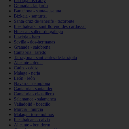
La-rioja - ezcaray
Granada - lanjarón
Barcelona - santa-susanna
Bizkaia - santurtzi
Santa-cruz-de-tenerife - tacoronte
Illes-balears - sant-llorenç-des-cardassar
Huesca - sallent-de-gállego
La-rioja - haro
Sevilla - dos-hermanas
Granada - salobreña
Cantabria - laredo
Tarragona - sant-carles-de-la-ràpita
Alicante - dénia
Cádiz - cádiz
Málaga - nerja
León - león
Navarra - pamplona
Cantabria - santander
Cantabria - el-astillero
Salamanca - salamanca
Valladolid - boecillo
Murcia - murcia
Málaga - torremolinos
Illes-balears - calvià
Alicante - benidorm