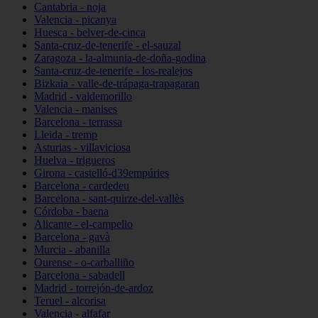
Cantabria - noja
Valencia - picanya
Huesca - belver-de-cinca
Santa-cruz-de-tenerife - el-sauzal
Zaragoza - la-almunia-de-doña-godina
Santa-cruz-de-tenerife - los-realejos
Bizkaia - valle-de-trápaga-trapagaran
Madrid - valdemorillo
Valencia - manises
Barcelona - terrassa
Lleida - tremp
Asturias - villaviciosa
Huelva - trigueros
Girona - castelló-d39empúries
Barcelona - cardedeu
Barcelona - sant-quirze-del-vallès
Córdoba - baena
Alicante - el-campello
Barcelona - gavà
Murcia - abanilla
Ourense - o-carballiño
Barcelona - sabadell
Madrid - torrejón-de-ardoz
Teruel - alcorisa
Valencia - alfafar