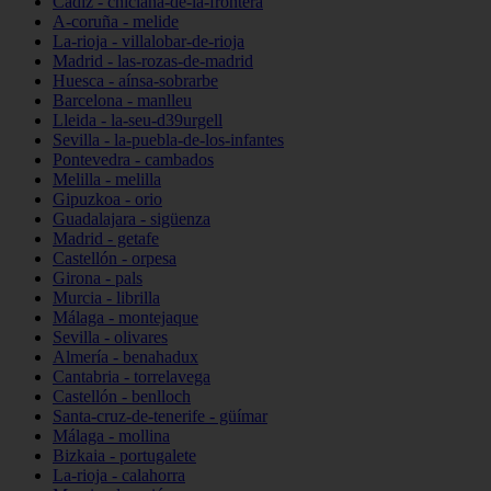
Cádiz - chiclana-de-la-frontera
A-coruña - melide
La-rioja - villalobar-de-rioja
Madrid - las-rozas-de-madrid
Huesca - aínsa-sobrarbe
Barcelona - manlleu
Lleida - la-seu-d39urgell
Sevilla - la-puebla-de-los-infantes
Pontevedra - cambados
Melilla - melilla
Gipuzkoa - orio
Guadalajara - sigüenza
Madrid - getafe
Castellón - orpesa
Girona - pals
Murcia - librilla
Málaga - montejaque
Sevilla - olivares
Almería - benahadux
Cantabria - torrelavega
Castellón - benlloch
Santa-cruz-de-tenerife - güímar
Málaga - mollina
Bizkaia - portugalete
La-rioja - calahorra