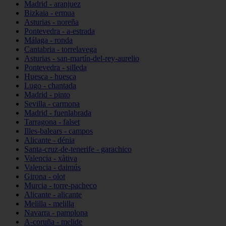
Madrid - aranjuez
Bizkaia - ermua
Asturias - noreña
Pontevedra - a-estrada
Málaga - ronda
Cantabria - torrelavega
Asturias - san-martín-del-rey-aurelio
Pontevedra - silleda
Huesca - huesca
Lugo - chantada
Madrid - pinto
Sevilla - carmona
Madrid - fuenlabrada
Tarragona - falset
Illes-balears - campos
Alicante - dénia
Santa-cruz-de-tenerife - garachico
Valencia - xàtiva
Valencia - daimús
Girona - olot
Murcia - torre-pacheco
Alicante - alicante
Melilla - melilla
Navarra - pamplona
A-coruña - melide