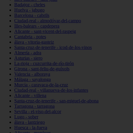
Badajoz - cheles
Huelva - jabugo
Barcelona - cabrils
Ciudad-real - almodóvar-del-campo
Illes-balears - capdepera
Alicante - sant-vicent-del-raspeig
Cantabria - potes
álava - vitoria-gasteiz
Santa-cruz-de-tenerife - icod-de-los-vinos
Almería - adra
Asturias - siero
La-rioja - cuzcurrita-de-río-tirón
Girona - sant-feliu-de-guíxols
Valencia - alboraya
Málaga - sayalonga
Murcia - caravaca-de-la-cruz
Ciudad-real - villanueva-de-los-infantes
Alicante - villena
Santa-cruz-de-tenerife - san-miguel-de-abona
Tarragona - tarragona
Sevilla - el-viso-del-alcor
Lugo - sober
álava - lantziego
Huesca - la-fueva
Alicante - monòver