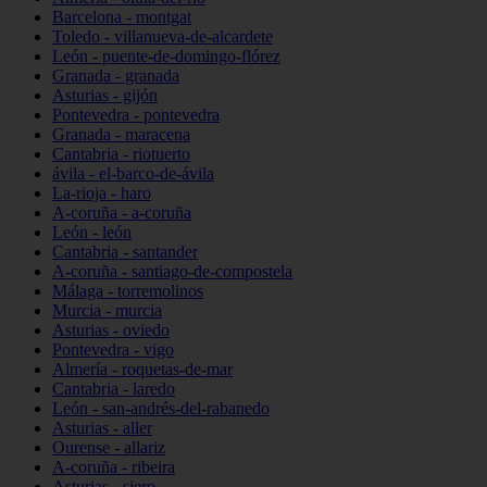
Barcelona - montgat
Toledo - villanueva-de-alcardete
León - puente-de-domingo-flórez
Granada - granada
Asturias - gijón
Pontevedra - pontevedra
Granada - maracena
Cantabria - riotuerto
ávila - el-barco-de-ávila
La-rioja - haro
A-coruña - a-coruña
León - león
Cantabria - santander
A-coruña - santiago-de-compostela
Málaga - torremolinos
Murcia - murcia
Asturias - oviedo
Pontevedra - vigo
Almería - roquetas-de-mar
Cantabria - laredo
León - san-andrés-del-rabanedo
Asturias - aller
Ourense - allariz
A-coruña - ribeira
Asturias - siero