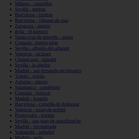
Málaga - campillos
Sevilla - gerena
Barcelona - tordera
Barcelona - vilassar-de-mar
Zaragoza - alagón
ávila - el-barraco
Santa-cruz-de-tenerife - arona
Granada - huétor-tájar
Sevilla - albaida-del-aljarafe
Valencia - alcàsser
Ciudad-real - daimiel
Sevilla - la-algaba
Madrid - san-fernando-de-henares
Toledo - toledo
Asturias - mieres
Salamanca - candelario
Granada - huéscar
Madrid - leganés
Barcelona - cornellà-de-llobregat
Valencia - quart-de-poblet
Pontevedra - tomiño
Sevilla - san-juan-de-aznalfarache
Madrid - fuenlabrada
Valladolid - peñafiel
Madrid - parla