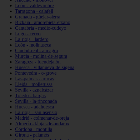
León - valdevimbre
Tarragona - calafell
Granada - güejar-sierra
Bizkaia - amorebieta-etxano
Cantabria - medio-cudeyo
Lugo - cervo
La-rioja - lardero
León - molinaseca
Ciudad-real - almagro
Murcia - molina-de-segura
Zaragoza - fuendejalón
Huesca - villanueva-de-sigena
Pontevedra - o-grove
Las-palmas - arucas
Lleida - mollerussa
Sevilla - aznalcázar
Toledo - bargas
Sevilla - la-rinconada
Huesca - adahuesca
La-rioja - san-asensio
Madrid - colmenar-de-oreja
Almería - láujar-de-andarax
Córdoba - montilla
Girona - palamós