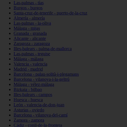
Las-palmas - tías
Burgos - burgos
Santa-cruz-de-tenerife - puerto-de-la-cruz
Almería - almería
Las-palmas - la-oliva
Málaga - mijas
Granada - granada
Alicante - alicante
Zaragoza - zaragoza
Illes-balears - palma-de-mallorca
Las-palmas - teguise
Málaga - málaga
Valencia - valencia
Madrid - madrid
Barcelona - palau-solità-i-plegamans
Barcelona - vilanova-i-la-geltrú
Málaga - vélez-málaga
Bizkaia - bilbao
Illes-balears - campos
Huesca - huesca
León - valencia-de-don-juan
Asturias - oviedo
Barcelona - vilanova-del-camí
Zamora - zamora
Cádiz - conil-de-la-frontera