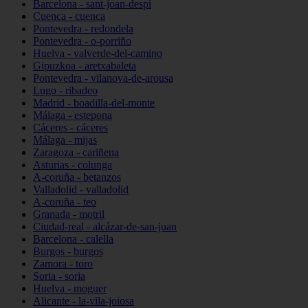
Barcelona - sant-joan-despí
Cuenca - cuenca
Pontevedra - redondela
Pontevedra - o-porriño
Huelva - valverde-del-camino
Gipuzkoa - aretxabaleta
Pontevedra - vilanova-de-arousa
Lugo - ribadeo
Madrid - boadilla-del-monte
Málaga - estepona
Cáceres - cáceres
Málaga - mijas
Zaragoza - cariñena
Asturias - colunga
A-coruña - betanzos
Valladolid - valladolid
A-coruña - teo
Granada - motril
Ciudad-real - alcázar-de-san-juan
Barcelona - calella
Burgos - burgos
Zamora - toro
Soria - soria
Huelva - moguer
Alicante - la-vila-joiosa