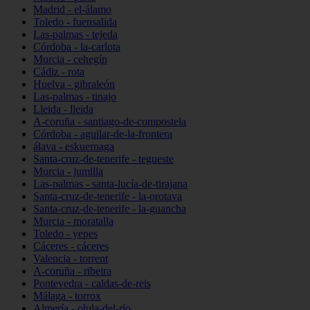
Madrid - el-álamo
Toledo - fuensalida
Las-palmas - tejeda
Córdoba - la-carlota
Murcia - cehegín
Cádiz - rota
Huelva - gibraleón
Las-palmas - tinajo
Lleida - lleida
A-coruña - santiago-de-compostela
Córdoba - aguilar-de-la-frontera
álava - eskuernaga
Santa-cruz-de-tenerife - tegueste
Murcia - jumilla
Las-palmas - santa-lucía-de-tirajana
Santa-cruz-de-tenerife - la-orotava
Santa-cruz-de-tenerife - la-guancha
Murcia - moratalla
Toledo - yepes
Cáceres - cáceres
Valencia - torrent
A-coruña - ribeira
Pontevedra - caldas-de-reis
Málaga - torrox
Almería - olula-del-río