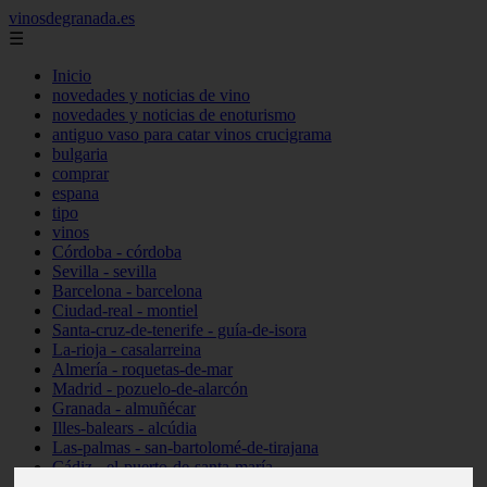
vinosdegranada.es
☰
Inicio
novedades y noticias de vino
novedades y noticias de enoturismo
antiguo vaso para catar vinos crucigrama
bulgaria
comprar
espana
tipo
vinos
Córdoba - córdoba
Sevilla - sevilla
Barcelona - barcelona
Ciudad-real - montiel
Santa-cruz-de-tenerife - guía-de-isora
La-rioja - casalarreina
Almería - roquetas-de-mar
Madrid - pozuelo-de-alarcón
Granada - almuñécar
Illes-balears - alcúdia
Las-palmas - san-bartolomé-de-tirajana
Cádiz - el-puerto-de-santa-maría
Madrid - valdemoro