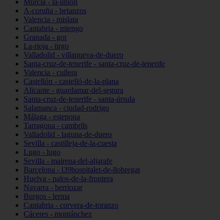
Murcia - la-unión
A-coruña - betanzos
Valencia - mislata
Cantabria - miengo
Granada - gor
La-rioja - tirgo
Valladolid - villanueva-de-duero
Santa-cruz-de-tenerife - santa-cruz-de-tenerife
Valencia - cullera
Castellón - castelló-de-la-plana
Alicante - guardamar-del-segura
Santa-cruz-de-tenerife - santa-úrsula
Salamanca - ciudad-rodrigo
Málaga - estepona
Tarragona - cambrils
Valladolid - laguna-de-duero
Sevilla - castilleja-de-la-cuesta
Lugo - lugo
Sevilla - mairena-del-aljarafe
Barcelona - l39hospitalet-de-llobregat
Huelva - palos-de-la-frontera
Navarra - berriozar
Burgos - lerma
Cantabria - corvera-de-toranzo
Cáceres - montánchez