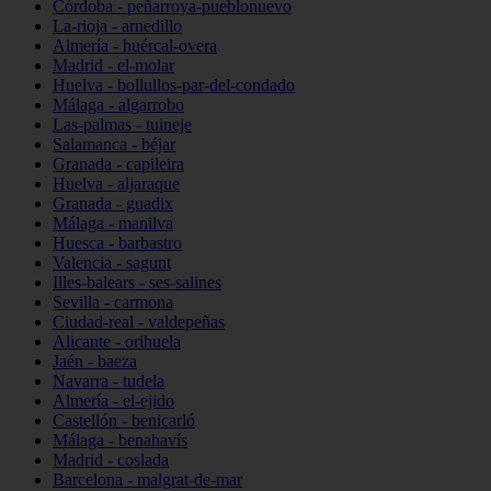
Córdoba - peñarroya-pueblonuevo
La-rioja - arnedillo
Almería - huércal-overa
Madrid - el-molar
Huelva - bollullos-par-del-condado
Málaga - algarrobo
Las-palmas - tuineje
Salamanca - béjar
Granada - capileira
Huelva - aljaraque
Granada - guadix
Málaga - manilva
Huesca - barbastro
Valencia - sagunt
Illes-balears - ses-salines
Sevilla - carmona
Ciudad-real - valdepeñas
Alicante - orihuela
Jaén - baeza
Navarra - tudela
Almería - el-ejido
Castellón - benicarló
Málaga - benahavís
Madrid - coslada
Barcelona - malgrat-de-mar