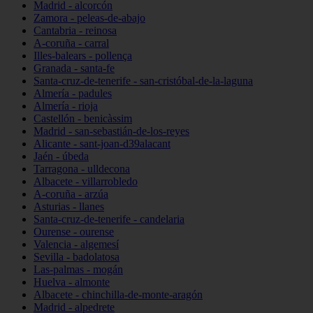
Madrid - alcorcón
Zamora - peleas-de-abajo
Cantabria - reinosa
A-coruña - carral
Illes-balears - pollença
Granada - santa-fe
Santa-cruz-de-tenerife - san-cristóbal-de-la-laguna
Almería - padules
Almería - rioja
Castellón - benicàssim
Madrid - san-sebastián-de-los-reyes
Alicante - sant-joan-d39alacant
Jaén - úbeda
Tarragona - ulldecona
Albacete - villarrobledo
A-coruña - arzúa
Asturias - llanes
Santa-cruz-de-tenerife - candelaria
Ourense - ourense
Valencia - algemesí
Sevilla - badolatosa
Las-palmas - mogán
Huelva - almonte
Albacete - chinchilla-de-monte-aragón
Madrid - alpedrete