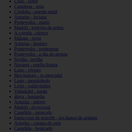
Lugo - sober
Cantabria - noja
Córdoba - puente-genil
Asturias - laviana
Pontevedra - marín
Madrid - torrejón-de-ardoz
A-coruña - oleiros
Málaga - nerja
Asturias - langreo
Pontevedra - ponteareas
Pontevedra - a-illa-de-arousa
Sevilla - sevilla
Navarra - estella-lizarra
Lugo - viveiro
Illes-balears - es-mercadal
Lugo - mondoñedo
León - valdevimbre
Valladolid - rueda
álava - laguardia
Asturias - mieres
Madrid - el-escorial
Castellón - moncofa
Santa-cruz-de-tenerife - los-llanos-de-aridane
Asturias - cangas-de-onís
Castellón - benicarló