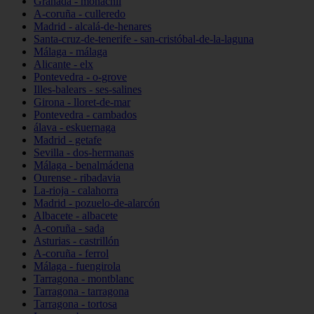
Granada - monachil
A-coruña - culleredo
Madrid - alcalá-de-henares
Santa-cruz-de-tenerife - san-cristóbal-de-la-laguna
Málaga - málaga
Alicante - elx
Pontevedra - o-grove
Illes-balears - ses-salines
Girona - lloret-de-mar
Pontevedra - cambados
álava - eskuernaga
Madrid - getafe
Sevilla - dos-hermanas
Málaga - benalmádena
Ourense - ribadavia
La-rioja - calahorra
Madrid - pozuelo-de-alarcón
Albacete - albacete
A-coruña - sada
Asturias - castrillón
A-coruña - ferrol
Málaga - fuengirola
Tarragona - montblanc
Tarragona - tarragona
Tarragona - tortosa