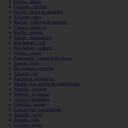
Girona - blanes
Granada - albuñol
Sevilla - alcalá-de-guadaíra
Alicante - altea
Madrid - villarejo-de-salvanés
Cuenca - tarancón
Sevilla - pedrera
Toledo - manzaneque
Illes-balears - artà
Illes-balears - andratx
Málaga - guaro
Pontevedra - vilanova-de-arousa
Zamora - toro
Illes-balears - esporles
Alicante - elx
Barcelona - el-masnou
Madrid - san-martín-de-valdeiglesias
Almería - mojácar
Segovia - el-espinar
La-rioja - hormilleja
Córdoba - iznájar
Ciudad-real - socuéllamos
Alicante - petrer
Bizkaia - zalla
La-rioja - ábalos