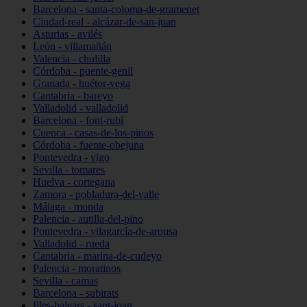
Barcelona - santa-coloma-de-gramenet
Ciudad-real - alcázar-de-san-juan
Asturias - avilés
León - villamañán
Valencia - chulilla
Córdoba - puente-genil
Granada - huétor-vega
Cantabria - bareyo
Valladolid - valladolid
Barcelona - font-rubí
Cuenca - casas-de-los-pinos
Córdoba - fuente-obejuna
Pontevedra - vigo
Sevilla - tomares
Huelva - cortegana
Zamora - pobladura-del-valle
Málaga - monda
Palencia - autilla-del-pino
Pontevedra - vilagarcía-de-arousa
Valladolid - rueda
Cantabria - marina-de-cudeyo
Palencia - moratinos
Sevilla - camas
Barcelona - subirats
Illes-balears - sant-joan