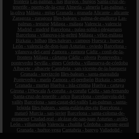
frontera
Las-palmas - tías
Burgos - burgos
Santa-cruz-de-
tenerife - puerto-de-la-cruz
Almería - almería
Las-palmas -
la-oliva
Málaga - mijas
Granada - granada
Alicante - alicante
Zaragoza - zaragoza
Illes-balears - palma-de-mallorca
Las-
palmas - teguise
Málaga - málaga
Valencia - valencia
Madrid - madrid
Barcelona - palau-solità-i-plegamans
Barcelona - vilanova-i-la-geltrú
Málaga - vélez-málaga
Bizkaia - bilbao
Illes-balears - campos
Huesca - huesca
León - valencia-de-don-juan
Asturias - oviedo
Barcelona -
vilanova-del-camí
Zamora - zamora
Cádiz - conil-de-la-
frontera
Málaga - cártama
Cádiz - olvera
Pontevedra -
pontevedra
Sevilla - gines
Córdoba - villanueva-de-córdoba
Albacete - albacete
Cantabria - san-vicente-de-la-barquera
Granada - torvizcón
Illes-balears - santa-margalida
Pontevedra - marín
Zamora - el-perdigón
Bizkaia - sestao
Granada - murtas
Huelva - isla-cristina
Huelva - cartaya
Girona - l39escala
A-coruña - a-coruña
Cádiz - san-fernando
Santa-cruz-de-tenerife - arico
Barcelona - cerdanyola-del-
vallès
Barcelona - sant-cugat-del-vallès
Las-palmas - santa-
brígida
Illes-balears - santa-eulària-des-riu
Barcelona -
mataró
Murcia - san-javier
Barcelona - santa-coloma-de-
gramenet
Ciudad-real - alcázar-de-san-juan
Asturias - avilés
León - villamañán
Valencia - chulilla
Córdoba - puente-genil
Granada - huétor-vega
Cantabria - bareyo
Valladolid -
valladolid
Barcelona - font-rubí
Cuenca - casas-de-los-pinos