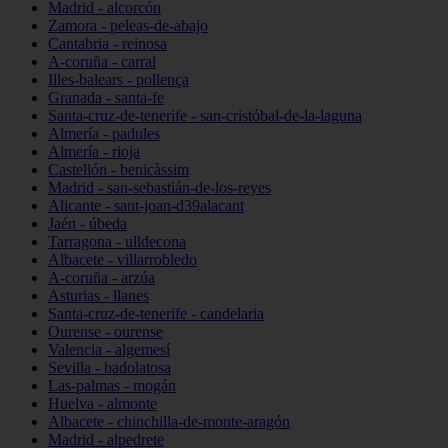
Madrid - alcorcón
Zamora - peleas-de-abajo
Cantabria - reinosa
A-coruña - carral
Illes-balears - pollença
Granada - santa-fe
Santa-cruz-de-tenerife - san-cristóbal-de-la-laguna
Almería - padules
Almería - rioja
Castellón - benicàssim
Madrid - san-sebastián-de-los-reyes
Alicante - sant-joan-d39alacant
Jaén - úbeda
Tarragona - ulldecona
Albacete - villarrobledo
A-coruña - arzúa
Asturias - llanes
Santa-cruz-de-tenerife - candelaria
Ourense - ourense
Valencia - algemesí
Sevilla - badolatosa
Las-palmas - mogán
Huelva - almonte
Albacete - chinchilla-de-monte-aragón
Madrid - alpedrete