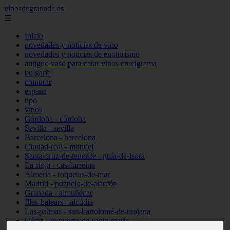
vinosdegranada.es
☰
Inicio
novedades y noticias de vino
novedades y noticias de enoturismo
antiguo vaso para catar vinos crucigrama
bulgaria
comprar
espana
tipo
vinos
Córdoba - córdoba
Sevilla - sevilla
Barcelona - barcelona
Ciudad-real - montiel
Santa-cruz-de-tenerife - guía-de-isora
La-rioja - casalarreina
Almería - roquetas-de-mar
Madrid - pozuelo-de-alarcón
Granada - almuñécar
Illes-balears - alcúdia
Las-palmas - san-bartolomé-de-tirajana
Cádiz - el-puerto-de-santa-maría
Madrid - valdemoro