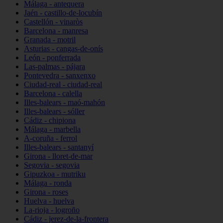
Málaga - antequera
Jaén - castillo-de-locubín
Castellón - vinaròs
Barcelona - manresa
Granada - motril
Asturias - cangas-de-onís
León - ponferrada
Las-palmas - pájara
Pontevedra - sanxenxo
Ciudad-real - ciudad-real
Barcelona - calella
Illes-balears - maó-mahón
Illes-balears - sóller
Cádiz - chipiona
Málaga - marbella
A-coruña - ferrol
Illes-balears - santanyí
Girona - lloret-de-mar
Segovia - segovia
Gipuzkoa - mutriku
Málaga - ronda
Girona - roses
Huelva - huelva
La-rioja - logroño
Cádiz - jerez-de-la-frontera