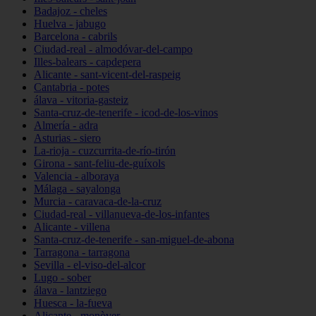
Badajoz - cheles
Huelva - jabugo
Barcelona - cabrils
Ciudad-real - almodóvar-del-campo
Illes-balears - capdepera
Alicante - sant-vicent-del-raspeig
Cantabria - potes
álava - vitoria-gasteiz
Santa-cruz-de-tenerife - icod-de-los-vinos
Almería - adra
Asturias - siero
La-rioja - cuzcurrita-de-río-tirón
Girona - sant-feliu-de-guíxols
Valencia - alboraya
Málaga - sayalonga
Murcia - caravaca-de-la-cruz
Ciudad-real - villanueva-de-los-infantes
Alicante - villena
Santa-cruz-de-tenerife - san-miguel-de-abona
Tarragona - tarragona
Sevilla - el-viso-del-alcor
Lugo - sober
álava - lantziego
Huesca - la-fueva
Alicante - monòver