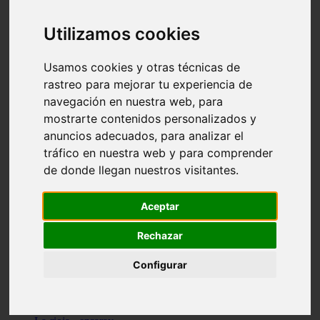
Granada - pulianas
Santa-cruz-de-tenerife - los-llanos-de-aridane
Utilizamos cookies
Cantabria - suances
Sevilla - bormujos
Granada - monachil
Usamos cookies y otras técnicas de
Málaga - júzcar
rastreo para mejorar tu experiencia de
Huesca - isábena
navegación en nuestra web, para
Huesca - alquézar
Huesca - castejón-de-sos
mostrarte contenidos personalizados y
Lleida - alt-àneu
anuncios adecuados, para analizar el
Sevilla - marinaleda
tráfico en nuestra web y para comprender
Córdoba - almedinilla
Navarra - zangoza
de donde llegan nuestros visitantes.
Cantabria - arenas-de-iguña
Barcelona - la-pobla-de-lillet
Murcia - cartagena
Aceptar
Las-palmas - yaiza
Madrid - nuevo-baztán
Rechazar
Sevilla - arahal
Málaga - istán
Configurar
Valladolid - fuensaldaña
Sevilla - salteras
Huesca - biescas
Granada - pampaneira