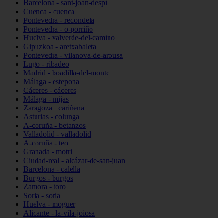
Barcelona - sant-joan-despí
Cuenca - cuenca
Pontevedra - redondela
Pontevedra - o-porriño
Huelva - valverde-del-camino
Gipuzkoa - aretxabaleta
Pontevedra - vilanova-de-arousa
Lugo - ribadeo
Madrid - boadilla-del-monte
Málaga - estepona
Cáceres - cáceres
Málaga - mijas
Zaragoza - cariñena
Asturias - colunga
A-coruña - betanzos
Valladolid - valladolid
A-coruña - teo
Granada - motril
Ciudad-real - alcázar-de-san-juan
Barcelona - calella
Burgos - burgos
Zamora - toro
Soria - soria
Huelva - moguer
Alicante - la-vila-joiosa