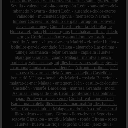
cabezón-de-la-sal
Santa-cruz-de-tenerife - santiago-del-teide
Sevilla - valencina-de-la-concepción
León - san-andrés-del-
rabanedo
Navarra - deierri
León - gusendos-de-los-oteros
Valladolid - mucientes
Segovia - fuentesoto
Navarra -
lumbier
Cáceres - robledillo-de-gata
Tarragona - solivella
álava - samaniego
Ciudad-real - retuerta-del-bullaque
Huesca - el-grado
Huesca - graus
Illes-balears - ibiza
Toledo
- orgaz
Córdoba - peñarroya-pueblonuevo
La-rioja -
arnedillo
Almería - huércal-overa
Madrid - el-molar
Huelva -
bollullos-par-del-condado
Málaga - algarrobo
Las-palmas -
tuineje
Salamanca - béjar
Granada - capileira
Huelva -
aljaraque
Granada - guadix
Málaga - manilva
Huesca -
barbastro
Valencia - sagunt
Illes-balears - ses-salines
Sevilla
- carmona
Ciudad-real - valdepeñas
Alicante - orihuela
Jaén
- baeza
Navarra - tudela
Almería - el-ejido
Castellón -
benicarló
Málaga - benahavís
Madrid - coslada
Barcelona -
malgrat-de-mar
Málaga - antequera
Jaén - castillo-de-locubín
Castellón - vinaròs
Barcelona - manresa
Granada - motril
Asturias - cangas-de-onís
León - ponferrada
Las-palmas -
pájara
Pontevedra - sanxenxo
Ciudad-real - ciudad-real
Barcelona - calella
Illes-balears - maó-mahón
Illes-balears -
sóller
Cádiz - chipiona
Málaga - marbella
A-coruña - ferrol
Illes-balears - santanyí
Girona - lloret-de-mar
Segovia -
segovia
Gipuzkoa - mutriku
Málaga - ronda
Girona - roses
Huelva - huelva
La-rioja - logroño
Cádiz - jerez-de-la-