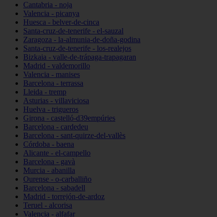
Cantabria - noja
Valencia - picanya
Huesca - belver-de-cinca
Santa-cruz-de-tenerife - el-sauzal
Zaragoza - la-almunia-de-doña-godina
Santa-cruz-de-tenerife - los-realejos
Bizkaia - valle-de-trápaga-trapagaran
Madrid - valdemorillo
Valencia - manises
Barcelona - terrassa
Lleida - tremp
Asturias - villaviciosa
Huelva - trigueros
Girona - castelló-d39empúries
Barcelona - cardedeu
Barcelona - sant-quirze-del-vallès
Córdoba - baena
Alicante - el-campello
Barcelona - gavà
Murcia - abanilla
Ourense - o-carballiño
Barcelona - sabadell
Madrid - torrejón-de-ardoz
Teruel - alcorisa
Valencia - alfafar