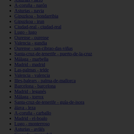
A-coruña - narón
Asturias - navia
Gipuzkoa - hondarribia
Gipuzkoa - irun
Ciudad-real - ciudad-real
Lugo - lugo
Ourense - ourense
Valencia - gandia
Ourense - san-cibrao-das-viñas
Santa-cruz-de-tenerife - puerto-de-la-cruz
Málaga - marbella
Madrid - madrid
Las-palmas - telde
Valencia - valencia
Illes-balears - palma-de-mallorca
Barcelona - barcelona
Madrid - leganés
Málaga - torrox
Santa-cruz-de-tenerife - guía-de-isora
álava - leza
A-coruña - carballo
Madrid - el-boalo
Lugo - monterroso
Asturias - avilés