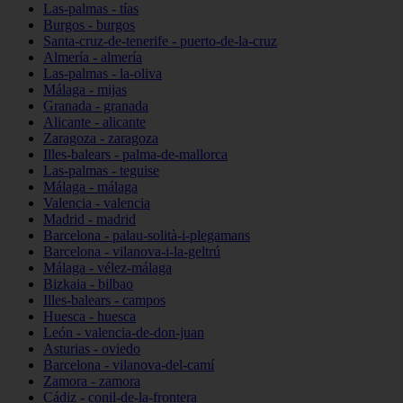
Las-palmas - tías
Burgos - burgos
Santa-cruz-de-tenerife - puerto-de-la-cruz
Almería - almería
Las-palmas - la-oliva
Málaga - mijas
Granada - granada
Alicante - alicante
Zaragoza - zaragoza
Illes-balears - palma-de-mallorca
Las-palmas - teguise
Málaga - málaga
Valencia - valencia
Madrid - madrid
Barcelona - palau-solità-i-plegamans
Barcelona - vilanova-i-la-geltrú
Málaga - vélez-málaga
Bizkaia - bilbao
Illes-balears - campos
Huesca - huesca
León - valencia-de-don-juan
Asturias - oviedo
Barcelona - vilanova-del-camí
Zamora - zamora
Cádiz - conil-de-la-frontera