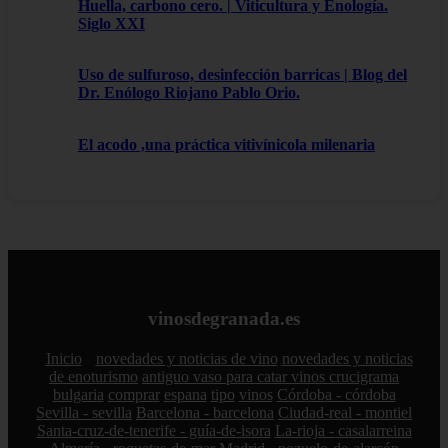
Huella, carbono cero. | Viticultura y Enología.
Siglo XXI
Uso de sulfuroso, desinfección barricas | Blog del
Dr. Enólogo Riojano Pablo Orio.
El acodo ,una práctica vitivínicola milenaria
vinosdegranada.es
Inicio
novedades y noticias de vino
novedades y noticias
de enoturismo
antiguo vaso para catar vinos crucigrama
bulgaria
comprar
espana
tipo
vinos
Córdoba - córdoba
Sevilla - sevilla
Barcelona - barcelona
Ciudad-real - montiel
Santa-cruz-de-tenerife - guía-de-isora
La-rioja - casalarreina