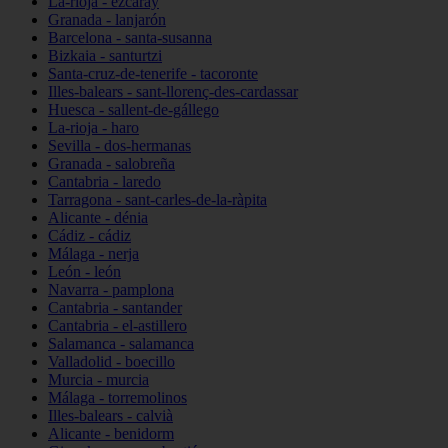
La-rioja - ezcaray
Granada - lanjarón
Barcelona - santa-susanna
Bizkaia - santurtzi
Santa-cruz-de-tenerife - tacoronte
Illes-balears - sant-llorenç-des-cardassar
Huesca - sallent-de-gállego
La-rioja - haro
Sevilla - dos-hermanas
Granada - salobreña
Cantabria - laredo
Tarragona - sant-carles-de-la-ràpita
Alicante - dénia
Cádiz - cádiz
Málaga - nerja
León - león
Navarra - pamplona
Cantabria - santander
Cantabria - el-astillero
Salamanca - salamanca
Valladolid - boecillo
Murcia - murcia
Málaga - torremolinos
Illes-balears - calvià
Alicante - benidorm