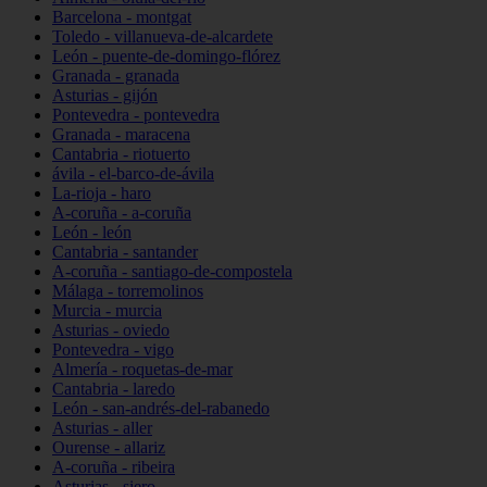
Barcelona - montgat
Toledo - villanueva-de-alcardete
León - puente-de-domingo-flórez
Granada - granada
Asturias - gijón
Pontevedra - pontevedra
Granada - maracena
Cantabria - riotuerto
ávila - el-barco-de-ávila
La-rioja - haro
A-coruña - a-coruña
León - león
Cantabria - santander
A-coruña - santiago-de-compostela
Málaga - torremolinos
Murcia - murcia
Asturias - oviedo
Pontevedra - vigo
Almería - roquetas-de-mar
Cantabria - laredo
León - san-andrés-del-rabanedo
Asturias - aller
Ourense - allariz
A-coruña - ribeira
Asturias - siero