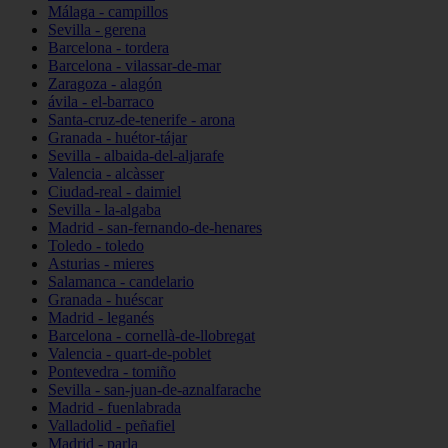
Málaga - campillos
Sevilla - gerena
Barcelona - tordera
Barcelona - vilassar-de-mar
Zaragoza - alagón
ávila - el-barraco
Santa-cruz-de-tenerife - arona
Granada - huétor-tájar
Sevilla - albaida-del-aljarafe
Valencia - alcàsser
Ciudad-real - daimiel
Sevilla - la-algaba
Madrid - san-fernando-de-henares
Toledo - toledo
Asturias - mieres
Salamanca - candelario
Granada - huéscar
Madrid - leganés
Barcelona - cornellà-de-llobregat
Valencia - quart-de-poblet
Pontevedra - tomiño
Sevilla - san-juan-de-aznalfarache
Madrid - fuenlabrada
Valladolid - peñafiel
Madrid - parla