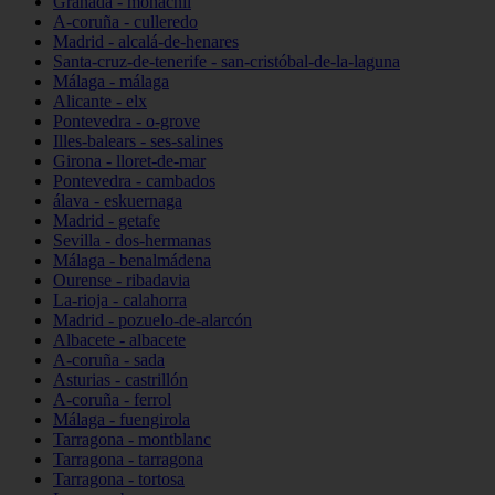
Granada - monachil
A-coruña - culleredo
Madrid - alcalá-de-henares
Santa-cruz-de-tenerife - san-cristóbal-de-la-laguna
Málaga - málaga
Alicante - elx
Pontevedra - o-grove
Illes-balears - ses-salines
Girona - lloret-de-mar
Pontevedra - cambados
álava - eskuernaga
Madrid - getafe
Sevilla - dos-hermanas
Málaga - benalmádena
Ourense - ribadavia
La-rioja - calahorra
Madrid - pozuelo-de-alarcón
Albacete - albacete
A-coruña - sada
Asturias - castrillón
A-coruña - ferrol
Málaga - fuengirola
Tarragona - montblanc
Tarragona - tarragona
Tarragona - tortosa