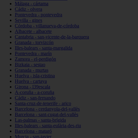
Málaga - cártama
Cádiz - olvera
Pontevedra - pontevedra
Sevilla - gines
Córdoba - villanueva-de-córdoba
Albacete - albacete
Cantabria - san-vicente-de-la-barquera
Granada - torvizcón
Illes-balears - santa-margalida
Pontevedra - marín
Zamora - el-perdigón
Bizkaia - sestao
Granada - murtas
Huelva - isla-cristina
Huelva - cartaya
Girona - l39escala
A-coruña - a-coruña
Cádiz - san-fernando
Santa-cruz-de-tenerife - arico
Barcelona - cerdanyola-del-vallès
Barcelona - sant-cugat-del-vallès
Las-palmas - santa-brígida
Illes-balears - santa-eulària-des-riu
Barcelona - mataró
Murcia - san-javier