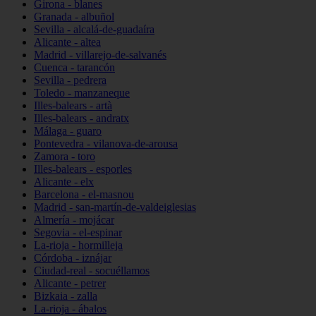
Girona - blanes
Granada - albuñol
Sevilla - alcalá-de-guadaíra
Alicante - altea
Madrid - villarejo-de-salvanés
Cuenca - tarancón
Sevilla - pedrera
Toledo - manzaneque
Illes-balears - artà
Illes-balears - andratx
Málaga - guaro
Pontevedra - vilanova-de-arousa
Zamora - toro
Illes-balears - esporles
Alicante - elx
Barcelona - el-masnou
Madrid - san-martín-de-valdeiglesias
Almería - mojácar
Segovia - el-espinar
La-rioja - hormilleja
Córdoba - iznájar
Ciudad-real - socuéllamos
Alicante - petrer
Bizkaia - zalla
La-rioja - ábalos