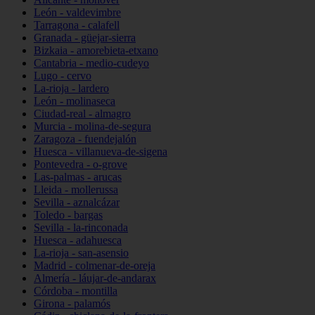
León - valdevimbre
Tarragona - calafell
Granada - güejar-sierra
Bizkaia - amorebieta-etxano
Cantabria - medio-cudeyo
Lugo - cervo
La-rioja - lardero
León - molinaseca
Ciudad-real - almagro
Murcia - molina-de-segura
Zaragoza - fuendejalón
Huesca - villanueva-de-sigena
Pontevedra - o-grove
Las-palmas - arucas
Lleida - mollerussa
Sevilla - aznalcázar
Toledo - bargas
Sevilla - la-rinconada
Huesca - adahuesca
La-rioja - san-asensio
Madrid - colmenar-de-oreja
Almería - láujar-de-andarax
Córdoba - montilla
Girona - palamós