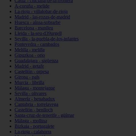
Cádiz - chiclana-de-la-frontera
A-coruña - melide
La-rioja - villalobar-de-rioja
Madrid - las-rozas-de-madrid
Huesca - aínsa-sobrarbe
Barcelona - manlleu
Lleida - la-seu-d39urgell
Sevilla - la-puebla-de-los-infantes
Pontevedra - cambados
Melilla - melilla
Gipuzkoa - orio
Guadalajara - sigüenza
Madrid - getafe
Castellón - orpesa
Girona - pals
Murcia - librilla
Málaga - montejaque
Sevilla - olivares
Almería - benahadux
Cantabria - torrelavega
Castellón - benlloch
Santa-cruz-de-tenerife - güímar
Málaga - mollina
Bizkaia - portugalete
La-rioja - calahorra