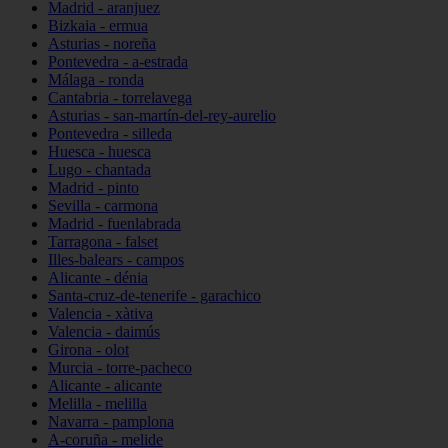
Madrid - aranjuez
Bizkaia - ermua
Asturias - noreña
Pontevedra - a-estrada
Málaga - ronda
Cantabria - torrelavega
Asturias - san-martín-del-rey-aurelio
Pontevedra - silleda
Huesca - huesca
Lugo - chantada
Madrid - pinto
Sevilla - carmona
Madrid - fuenlabrada
Tarragona - falset
Illes-balears - campos
Alicante - dénia
Santa-cruz-de-tenerife - garachico
Valencia - xàtiva
Valencia - daimús
Girona - olot
Murcia - torre-pacheco
Alicante - alicante
Melilla - melilla
Navarra - pamplona
A-coruña - melide