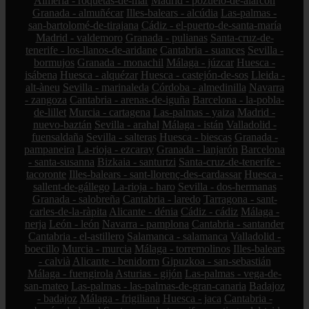
Almería - roquetas-de-mar
Madrid - pozuelo-de-alarcón
Granada - almuñécar
Illes-balears - alcúdia
Las-palmas -
san-bartolomé-de-tirajana
Cádiz - el-puerto-de-santa-maría
Madrid - valdemoro
Granada - pulianas
Santa-cruz-de-
tenerife - los-llanos-de-aridane
Cantabria - suances
Sevilla -
bormujos
Granada - monachil
Málaga - júzcar
Huesca -
isábena
Huesca - alquézar
Huesca - castejón-de-sos
Lleida -
alt-àneu
Sevilla - marinaleda
Córdoba - almedinilla
Navarra
- zangoza
Cantabria - arenas-de-iguña
Barcelona - la-pobla-
de-lillet
Murcia - cartagena
Las-palmas - yaiza
Madrid -
nuevo-baztán
Sevilla - arahal
Málaga - istán
Valladolid -
fuensaldaña
Sevilla - salteras
Huesca - biescas
Granada -
pampaneira
La-rioja - ezcaray
Granada - lanjarón
Barcelona
- santa-susanna
Bizkaia - santurtzi
Santa-cruz-de-tenerife -
tacoronte
Illes-balears - sant-llorenç-des-cardassar
Huesca -
sallent-de-gállego
La-rioja - haro
Sevilla - dos-hermanas
Granada - salobreña
Cantabria - laredo
Tarragona - sant-
carles-de-la-ràpita
Alicante - dénia
Cádiz - cádiz
Málaga -
nerja
León - león
Navarra - pamplona
Cantabria - santander
Cantabria - el-astillero
Salamanca - salamanca
Valladolid -
boecillo
Murcia - murcia
Málaga - torremolinos
Illes-balears
- calvià
Alicante - benidorm
Gipuzkoa - san-sebastián
Málaga - fuengirola
Asturias - gijón
Las-palmas - vega-de-
san-mateo
Las-palmas - las-palmas-de-gran-canaria
Badajoz
- badajoz
Málaga - frigiliana
Huesca - jaca
Cantabria -