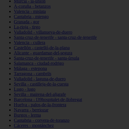
Murcia - la-unión
A-coruña - betanzos
Valencia - mislata
Cantabria - miengo
Granada - gor
La-rioja - tirgo
Valladolid - villanueva-de-duero
Santa-cruz-de-tenerife - santa-cruz-de-tenerife
Valencia - cullera
Castellón - castelló-de-la-plana
Alicante - guardamar-del-segura
Santa-cruz-de-tenerife - santa-úrsula
Salamanca - ciudad-rodrigo
Málaga - estepona
Tarragona - cambrils
Valladolid - laguna-de-duero
Sevilla - castilleja-de-la-cuesta
Lugo - lugo
Sevilla - mairena-del-aljarafe
Barcelona - l39hospitalet-de-llobregat
Huelva - palos-de-la-frontera
Navarra - berriozar
Burgos - lerma
Cantabria - corvera-de-toranzo
Cáceres - montánchez