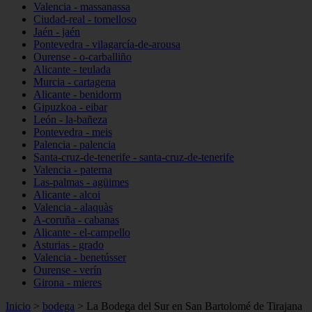
Valencia - massanassa
Ciudad-real - tomelloso
Jaén - jaén
Pontevedra - vilagarcía-de-arousa
Ourense - o-carballiño
Alicante - teulada
Murcia - cartagena
Alicante - benidorm
Gipuzkoa - eibar
León - la-bañeza
Pontevedra - meis
Palencia - palencia
Santa-cruz-de-tenerife - santa-cruz-de-tenerife
Valencia - paterna
Las-palmas - agüimes
Alicante - alcoi
Valencia - alaquàs
A-coruña - cabanas
Alicante - el-campello
Asturias - grado
Valencia - benetússer
Ourense - verín
Girona - mieres
Inicio
>
bodega
>
La Bodega del Sur en San Bartolomé de Tirajana