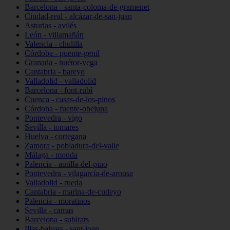
Barcelona - santa-coloma-de-gramenet
Ciudad-real - alcázar-de-san-juan
Asturias - avilés
León - villamañán
Valencia - chulilla
Córdoba - puente-genil
Granada - huétor-vega
Cantabria - bareyo
Valladolid - valladolid
Barcelona - font-rubí
Cuenca - casas-de-los-pinos
Córdoba - fuente-obejuna
Pontevedra - vigo
Sevilla - tomares
Huelva - cortegana
Zamora - pobladura-del-valle
Málaga - monda
Palencia - autilla-del-pino
Pontevedra - vilagarcía-de-arousa
Valladolid - rueda
Cantabria - marina-de-cudeyo
Palencia - moratinos
Sevilla - camas
Barcelona - subirats
Illes-balears - sant-joan