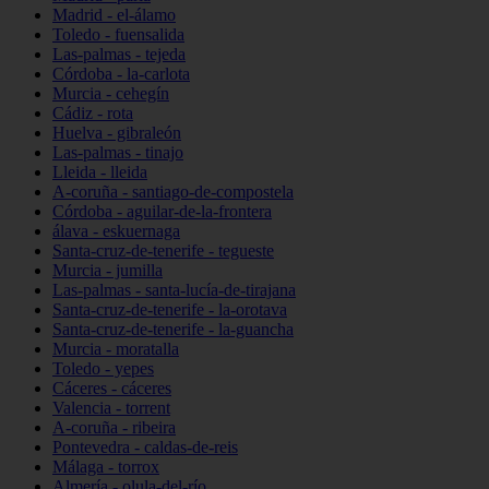
Madrid - el-álamo
Toledo - fuensalida
Las-palmas - tejeda
Córdoba - la-carlota
Murcia - cehegín
Cádiz - rota
Huelva - gibraleón
Las-palmas - tinajo
Lleida - lleida
A-coruña - santiago-de-compostela
Córdoba - aguilar-de-la-frontera
álava - eskuernaga
Santa-cruz-de-tenerife - tegueste
Murcia - jumilla
Las-palmas - santa-lucía-de-tirajana
Santa-cruz-de-tenerife - la-orotava
Santa-cruz-de-tenerife - la-guancha
Murcia - moratalla
Toledo - yepes
Cáceres - cáceres
Valencia - torrent
A-coruña - ribeira
Pontevedra - caldas-de-reis
Málaga - torrox
Almería - olula-del-río