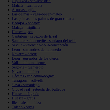
Gipuzkoa - san-sebastián
Málaga - fuengirola
Asturias - gijón
Las-palmas - vega-de-san-mateo
Las-palmas - las-palmas-de-gran-canaria
Badajoz - badajoz
Málaga - frigiliana
Huesca - jaca
Cantabria - cabezón-de-la-sal
Santa-cruz-de-tenerife - santiago-del-teide
Sevilla - valencina-de-la-concepción
León - san-andrés-del-rabanedo
Navarra - deierri
León - gusendos-de-los-oteros
Valladolid - mucientes
Segovia - fuentesoto
Navarra - lumbier
Cáceres - robledillo-de-gata
Tarragona - solivella
álava - samaniego
Ciudad-real - retuerta-del-bullaque
Huesca - el-grado
Huesca - graus
Illes-balears - ibiza
Toledo - orgaz