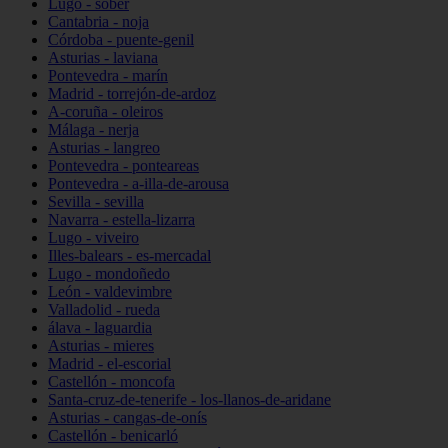
Lugo - sober
Cantabria - noja
Córdoba - puente-genil
Asturias - laviana
Pontevedra - marín
Madrid - torrejón-de-ardoz
A-coruña - oleiros
Málaga - nerja
Asturias - langreo
Pontevedra - ponteareas
Pontevedra - a-illa-de-arousa
Sevilla - sevilla
Navarra - estella-lizarra
Lugo - viveiro
Illes-balears - es-mercadal
Lugo - mondoñedo
León - valdevimbre
Valladolid - rueda
álava - laguardia
Asturias - mieres
Madrid - el-escorial
Castellón - moncofa
Santa-cruz-de-tenerife - los-llanos-de-aridane
Asturias - cangas-de-onís
Castellón - benicarló