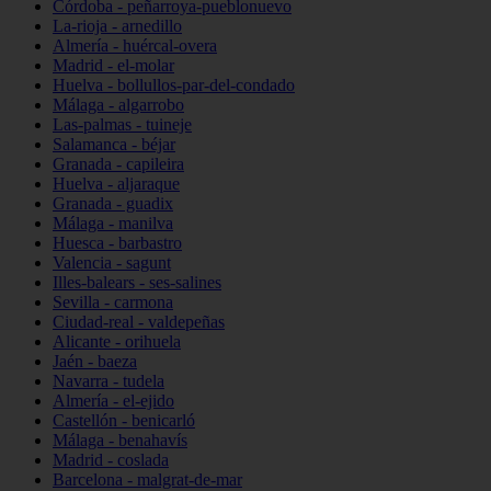
Córdoba - peñarroya-pueblonuevo
La-rioja - arnedillo
Almería - huércal-overa
Madrid - el-molar
Huelva - bollullos-par-del-condado
Málaga - algarrobo
Las-palmas - tuineje
Salamanca - béjar
Granada - capileira
Huelva - aljaraque
Granada - guadix
Málaga - manilva
Huesca - barbastro
Valencia - sagunt
Illes-balears - ses-salines
Sevilla - carmona
Ciudad-real - valdepeñas
Alicante - orihuela
Jaén - baeza
Navarra - tudela
Almería - el-ejido
Castellón - benicarló
Málaga - benahavís
Madrid - coslada
Barcelona - malgrat-de-mar