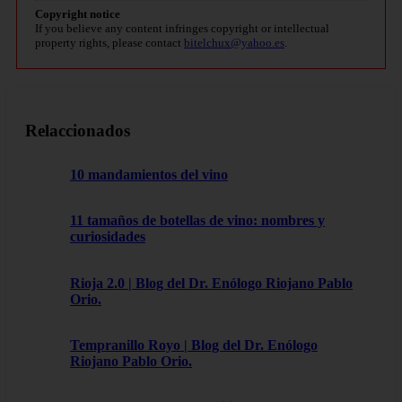
Copyright notice
If you believe any content infringes copyright or intellectual
property rights, please contact
bitelchux@yahoo.es
.
Relaccionados
10 mandamientos del vino
11 tamaños de botellas de vino: nombres y
curiosidades
Rioja 2.0 | Blog del Dr. Enólogo Riojano Pablo
Orio.
Tempranillo Royo | Blog del Dr. Enólogo
Riojano Pablo Orio.