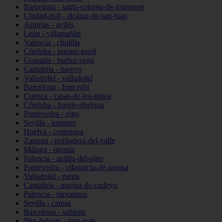
Barcelona - santa-coloma-de-gramenet
Ciudad-real - alcázar-de-san-juan
Asturias - avilés
León - villamañán
Valencia - chulilla
Córdoba - puente-genil
Granada - huétor-vega
Cantabria - bareyo
Valladolid - valladolid
Barcelona - font-rubí
Cuenca - casas-de-los-pinos
Córdoba - fuente-obejuna
Pontevedra - vigo
Sevilla - tomares
Huelva - cortegana
Zamora - pobladura-del-valle
Málaga - monda
Palencia - autilla-del-pino
Pontevedra - vilagarcía-de-arousa
Valladolid - rueda
Cantabria - marina-de-cudeyo
Palencia - moratinos
Sevilla - camas
Barcelona - subirats
Illes-balears - sant-joan