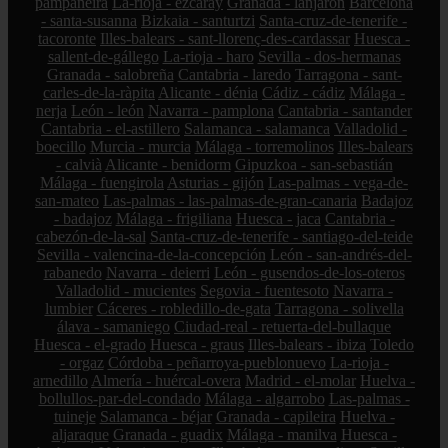
pampaneira
La-rioja - ezcaray
Granada - lanjarón
Barcelona
- santa-susanna
Bizkaia - santurtzi
Santa-cruz-de-tenerife -
tacoronte
Illes-balears - sant-llorenç-des-cardassar
Huesca -
sallent-de-gállego
La-rioja - haro
Sevilla - dos-hermanas
Granada - salobreña
Cantabria - laredo
Tarragona - sant-
carles-de-la-ràpita
Alicante - dénia
Cádiz - cádiz
Málaga -
nerja
León - león
Navarra - pamplona
Cantabria - santander
Cantabria - el-astillero
Salamanca - salamanca
Valladolid -
boecillo
Murcia - murcia
Málaga - torremolinos
Illes-balears
- calvià
Alicante - benidorm
Gipuzkoa - san-sebastián
Málaga - fuengirola
Asturias - gijón
Las-palmas - vega-de-
san-mateo
Las-palmas - las-palmas-de-gran-canaria
Badajoz
- badajoz
Málaga - frigiliana
Huesca - jaca
Cantabria -
cabezón-de-la-sal
Santa-cruz-de-tenerife - santiago-del-teide
Sevilla - valencina-de-la-concepción
León - san-andrés-del-
rabanedo
Navarra - deierri
León - gusendos-de-los-oteros
Valladolid - mucientes
Segovia - fuentesoto
Navarra -
lumbier
Cáceres - robledillo-de-gata
Tarragona - solivella
álava - samaniego
Ciudad-real - retuerta-del-bullaque
Huesca - el-grado
Huesca - graus
Illes-balears - ibiza
Toledo
- orgaz
Córdoba - peñarroya-pueblonuevo
La-rioja -
arnedillo
Almería - huércal-overa
Madrid - el-molar
Huelva -
bollullos-par-del-condado
Málaga - algarrobo
Las-palmas -
tuineje
Salamanca - béjar
Granada - capileira
Huelva -
aljaraque
Granada - guadix
Málaga - manilva
Huesca -