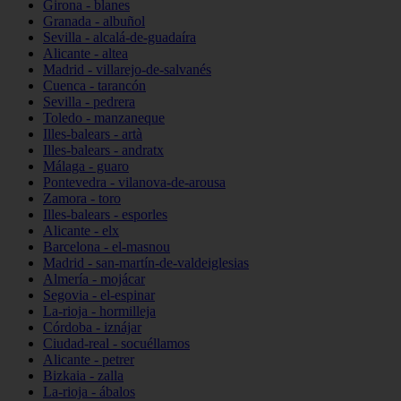
Girona - blanes
Granada - albuñol
Sevilla - alcalá-de-guadaíra
Alicante - altea
Madrid - villarejo-de-salvanés
Cuenca - tarancón
Sevilla - pedrera
Toledo - manzaneque
Illes-balears - artà
Illes-balears - andratx
Málaga - guaro
Pontevedra - vilanova-de-arousa
Zamora - toro
Illes-balears - esporles
Alicante - elx
Barcelona - el-masnou
Madrid - san-martín-de-valdeiglesias
Almería - mojácar
Segovia - el-espinar
La-rioja - hormilleja
Córdoba - iznájar
Ciudad-real - socuéllamos
Alicante - petrer
Bizkaia - zalla
La-rioja - ábalos