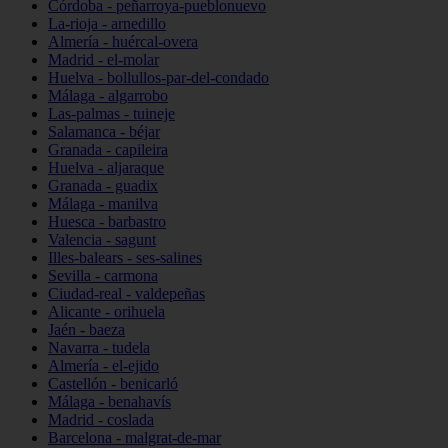
Córdoba - peñarroya-pueblonuevo
La-rioja - arnedillo
Almería - huércal-overa
Madrid - el-molar
Huelva - bollullos-par-del-condado
Málaga - algarrobo
Las-palmas - tuineje
Salamanca - béjar
Granada - capileira
Huelva - aljaraque
Granada - guadix
Málaga - manilva
Huesca - barbastro
Valencia - sagunt
Illes-balears - ses-salines
Sevilla - carmona
Ciudad-real - valdepeñas
Alicante - orihuela
Jaén - baeza
Navarra - tudela
Almería - el-ejido
Castellón - benicarló
Málaga - benahavís
Madrid - coslada
Barcelona - malgrat-de-mar