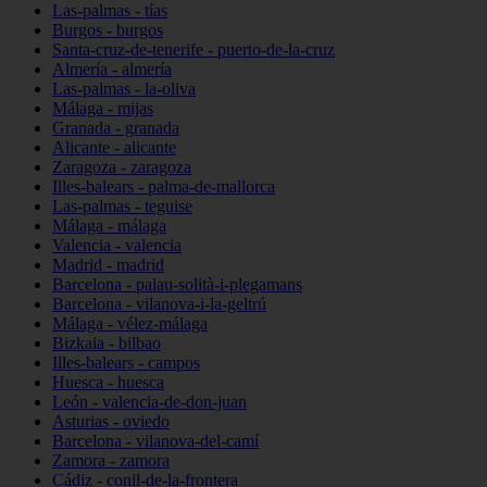
Las-palmas - tías
Burgos - burgos
Santa-cruz-de-tenerife - puerto-de-la-cruz
Almería - almería
Las-palmas - la-oliva
Málaga - mijas
Granada - granada
Alicante - alicante
Zaragoza - zaragoza
Illes-balears - palma-de-mallorca
Las-palmas - teguise
Málaga - málaga
Valencia - valencia
Madrid - madrid
Barcelona - palau-solità-i-plegamans
Barcelona - vilanova-i-la-geltrú
Málaga - vélez-málaga
Bizkaia - bilbao
Illes-balears - campos
Huesca - huesca
León - valencia-de-don-juan
Asturias - oviedo
Barcelona - vilanova-del-camí
Zamora - zamora
Cádiz - conil-de-la-frontera