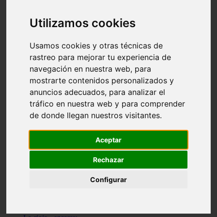
Granada - pulianas
Santa-cruz-de-tenerife - los-llanos-de-aridane
Utilizamos cookies
Cantabria - suances
Sevilla - bormujos
Granada - monachil
Usamos cookies y otras técnicas de
Málaga - júzcar
rastreo para mejorar tu experiencia de
Huesca - isábena
navegación en nuestra web, para
Huesca - alquézar
Huesca - castejón-de-sos
mostrarte contenidos personalizados y
Lleida - alt-àneu
anuncios adecuados, para analizar el
Sevilla - marinaleda
tráfico en nuestra web y para comprender
Córdoba - almedinilla
Navarra - zangoza
de donde llegan nuestros visitantes.
Cantabria - arenas-de-iguña
Barcelona - la-pobla-de-lillet
Murcia - cartagena
Aceptar
Las-palmas - yaiza
Madrid - nuevo-baztán
Rechazar
Sevilla - arahal
Málaga - istán
Configurar
Valladolid - fuensaldaña
Sevilla - salteras
Huesca - biescas
Granada - pampaneira