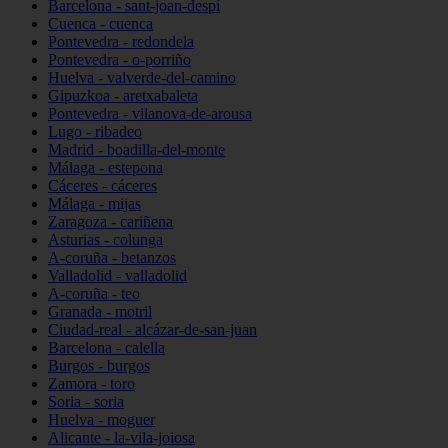
Barcelona - sant-joan-despí
Cuenca - cuenca
Pontevedra - redondela
Pontevedra - o-porriño
Huelva - valverde-del-camino
Gipuzkoa - aretxabaleta
Pontevedra - vilanova-de-arousa
Lugo - ribadeo
Madrid - boadilla-del-monte
Málaga - estepona
Cáceres - cáceres
Málaga - mijas
Zaragoza - cariñena
Asturias - colunga
A-coruña - betanzos
Valladolid - valladolid
A-coruña - teo
Granada - motril
Ciudad-real - alcázar-de-san-juan
Barcelona - calella
Burgos - burgos
Zamora - toro
Soria - soria
Huelva - moguer
Alicante - la-vila-joiosa