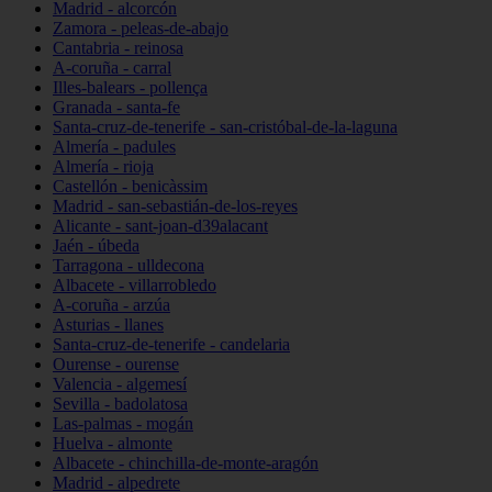
Madrid - alcorcón
Zamora - peleas-de-abajo
Cantabria - reinosa
A-coruña - carral
Illes-balears - pollença
Granada - santa-fe
Santa-cruz-de-tenerife - san-cristóbal-de-la-laguna
Almería - padules
Almería - rioja
Castellón - benicàssim
Madrid - san-sebastián-de-los-reyes
Alicante - sant-joan-d39alacant
Jaén - úbeda
Tarragona - ulldecona
Albacete - villarrobledo
A-coruña - arzúa
Asturias - llanes
Santa-cruz-de-tenerife - candelaria
Ourense - ourense
Valencia - algemesí
Sevilla - badolatosa
Las-palmas - mogán
Huelva - almonte
Albacete - chinchilla-de-monte-aragón
Madrid - alpedrete