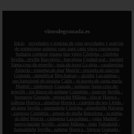
vinosdegranada.es
Inicio
novedades y noticias de vino
novedades y noticias
de enoturismo
antiguo vaso para catar vinos crucigrama
bulgaria
comprar
espana
tipo
vinos
Córdoba - córdoba
Sevilla - sevilla
Barcelona - barcelona
Ciudad-real - montiel
Santa-cruz-de-tenerife - guía-de-isora
La-rioja - casalarreina
Almería - roquetas-de-mar
Madrid - pozuelo-de-alarcón
Granada - almuñécar
Illes-balears - alcúdia
Las-palmas -
san-bartolomé-de-tirajana
Cádiz - el-puerto-de-santa-maría
Madrid - valdemoro
Granada - pulianas
Santa-cruz-de-
tenerife - los-llanos-de-aridane
Cantabria - suances
Sevilla -
bormujos
Granada - monachil
Málaga - júzcar
Huesca -
isábena
Huesca - alquézar
Huesca - castejón-de-sos
Lleida -
alt-àneu
Sevilla - marinaleda
Córdoba - almedinilla
Navarra
- zangoza
Cantabria - arenas-de-iguña
Barcelona - la-pobla-
de-lillet
Murcia - cartagena
Las-palmas - yaiza
Madrid -
nuevo-baztán
Sevilla - arahal
Málaga - istán
Valladolid -
fuensaldaña
Sevilla - salteras
Huesca - biescas
Granada -