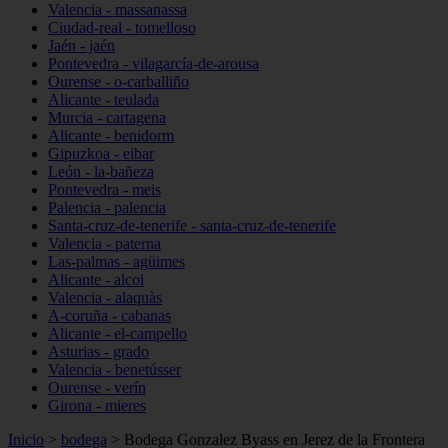
Valencia - massanassa
Ciudad-real - tomelloso
Jaén - jaén
Pontevedra - vilagarcía-de-arousa
Ourense - o-carballiño
Alicante - teulada
Murcia - cartagena
Alicante - benidorm
Gipuzkoa - eibar
León - la-bañeza
Pontevedra - meis
Palencia - palencia
Santa-cruz-de-tenerife - santa-cruz-de-tenerife
Valencia - paterna
Las-palmas - agüimes
Alicante - alcoi
Valencia - alaquàs
A-coruña - cabanas
Alicante - el-campello
Asturias - grado
Valencia - benetússer
Ourense - verín
Girona - mieres
Inicio
>
bodega
>
Bodega Gonzalez Byass en Jerez de la Frontera