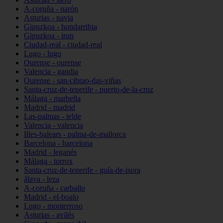
A-coruña - narón
Asturias - navia
Gipuzkoa - hondarribia
Gipuzkoa - irun
Ciudad-real - ciudad-real
Lugo - lugo
Ourense - ourense
Valencia - gandia
Ourense - san-cibrao-das-viñas
Santa-cruz-de-tenerife - puerto-de-la-cruz
Málaga - marbella
Madrid - madrid
Las-palmas - telde
Valencia - valencia
Illes-balears - palma-de-mallorca
Barcelona - barcelona
Madrid - leganés
Málaga - torrox
Santa-cruz-de-tenerife - guía-de-isora
álava - leza
A-coruña - carballo
Madrid - el-boalo
Lugo - monterroso
Asturias - avilés