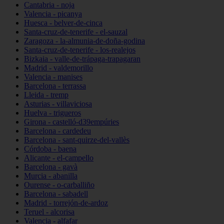
Cantabria - noja
Valencia - picanya
Huesca - belver-de-cinca
Santa-cruz-de-tenerife - el-sauzal
Zaragoza - la-almunia-de-doña-godina
Santa-cruz-de-tenerife - los-realejos
Bizkaia - valle-de-trápaga-trapagaran
Madrid - valdemorillo
Valencia - manises
Barcelona - terrassa
Lleida - tremp
Asturias - villaviciosa
Huelva - trigueros
Girona - castelló-d39empúries
Barcelona - cardedeu
Barcelona - sant-quirze-del-vallès
Córdoba - baena
Alicante - el-campello
Barcelona - gavà
Murcia - abanilla
Ourense - o-carballiño
Barcelona - sabadell
Madrid - torrejón-de-ardoz
Teruel - alcorisa
Valencia - alfafar