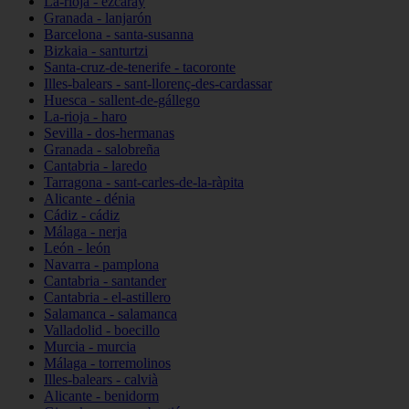
La-rioja - ezcaray
Granada - lanjarón
Barcelona - santa-susanna
Bizkaia - santurtzi
Santa-cruz-de-tenerife - tacoronte
Illes-balears - sant-llorenç-des-cardassar
Huesca - sallent-de-gállego
La-rioja - haro
Sevilla - dos-hermanas
Granada - salobreña
Cantabria - laredo
Tarragona - sant-carles-de-la-ràpita
Alicante - dénia
Cádiz - cádiz
Málaga - nerja
León - león
Navarra - pamplona
Cantabria - santander
Cantabria - el-astillero
Salamanca - salamanca
Valladolid - boecillo
Murcia - murcia
Málaga - torremolinos
Illes-balears - calvià
Alicante - benidorm