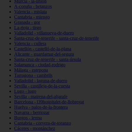
Murcia - la-unión
A-coruña - betanzos
Valencia - mislata
Cantabria - miengo
Granada - gor
La-rioja - tirgo
Valladolid - villanueva-de-duero
Santa-cruz-de-tenerife - santa-cruz-de-tenerife
Valencia - cullera
Castellón - castelló-de-la-plana
Alicante - guardamar-del-segura
Santa-cruz-de-tenerife - santa-úrsula
Salamanca - ciudad-rodrigo
Málaga - estepona
Tarragona - cambrils
Valladolid - laguna-de-duero
Sevilla - castilleja-de-la-cuesta
Lugo - lugo
Sevilla - mairena-del-aljarafe
Barcelona - l39hospitalet-de-llobregat
Huelva - palos-de-la-frontera
Navarra - berriozar
Burgos - lerma
Cantabria - corvera-de-toranzo
Cáceres - montánchez