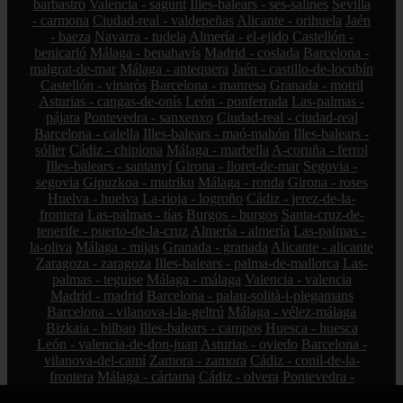
barbastro
Valencia - sagunt
Illes-balears - ses-salines
Sevilla
- carmona
Ciudad-real - valdepeñas
Alicante - orihuela
Jaén
- baeza
Navarra - tudela
Almería - el-ejido
Castellón -
benicarló
Málaga - benahavís
Madrid - coslada
Barcelona -
malgrat-de-mar
Málaga - antequera
Jaén - castillo-de-locubín
Castellón - vinaròs
Barcelona - manresa
Granada - motril
Asturias - cangas-de-onís
León - ponferrada
Las-palmas -
pájara
Pontevedra - sanxenxo
Ciudad-real - ciudad-real
Barcelona - calella
Illes-balears - maó-mahón
Illes-balears -
sóller
Cádiz - chipiona
Málaga - marbella
A-coruña - ferrol
Illes-balears - santanyí
Girona - lloret-de-mar
Segovia -
segovia
Gipuzkoa - mutriku
Málaga - ronda
Girona - roses
Huelva - huelva
La-rioja - logroño
Cádiz - jerez-de-la-
frontera
Las-palmas - tías
Burgos - burgos
Santa-cruz-de-
tenerife - puerto-de-la-cruz
Almería - almería
Las-palmas -
la-oliva
Málaga - mijas
Granada - granada
Alicante - alicante
Zaragoza - zaragoza
Illes-balears - palma-de-mallorca
Las-
palmas - teguise
Málaga - málaga
Valencia - valencia
Madrid - madrid
Barcelona - palau-solità-i-plegamans
Barcelona - vilanova-i-la-geltrú
Málaga - vélez-málaga
Bizkaia - bilbao
Illes-balears - campos
Huesca - huesca
León - valencia-de-don-juan
Asturias - oviedo
Barcelona -
vilanova-del-camí
Zamora - zamora
Cádiz - conil-de-la-
frontera
Málaga - cártama
Cádiz - olvera
Pontevedra -
pontevedra
Sevilla - gines
Córdoba - villanueva-de-córdoba