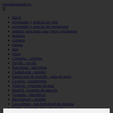
vinosdegranada.es
☰
Inicio
novedades y noticias de vino
novedades y noticias de enoturismo
antiguo vaso para catar vinos crucigrama
bulgaria
comprar
espana
tipo
vinos
Córdoba - córdoba
Sevilla - sevilla
Barcelona - barcelona
Ciudad-real - montiel
Santa-cruz-de-tenerife - guía-de-isora
La-rioja - casalarreina
Almería - roquetas-de-mar
Madrid - pozuelo-de-alarcón
Granada - almuñécar
Illes-balears - alcúdia
Las-palmas - san-bartolomé-de-tirajana
Cádiz - el-puerto-de-santa-maría
Madrid - valdemoro