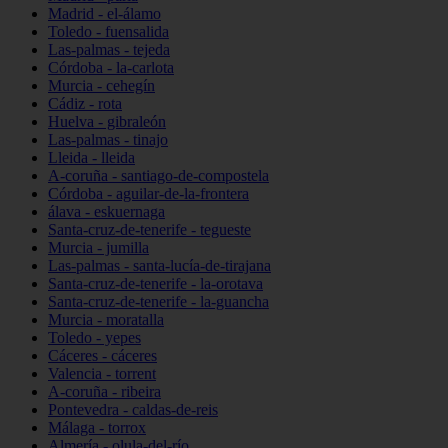
Madrid - el-álamo
Toledo - fuensalida
Las-palmas - tejeda
Córdoba - la-carlota
Murcia - cehegín
Cádiz - rota
Huelva - gibraleón
Las-palmas - tinajo
Lleida - lleida
A-coruña - santiago-de-compostela
Córdoba - aguilar-de-la-frontera
álava - eskuernaga
Santa-cruz-de-tenerife - tegueste
Murcia - jumilla
Las-palmas - santa-lucía-de-tirajana
Santa-cruz-de-tenerife - la-orotava
Santa-cruz-de-tenerife - la-guancha
Murcia - moratalla
Toledo - yepes
Cáceres - cáceres
Valencia - torrent
A-coruña - ribeira
Pontevedra - caldas-de-reis
Málaga - torrox
Almería - olula-del-río