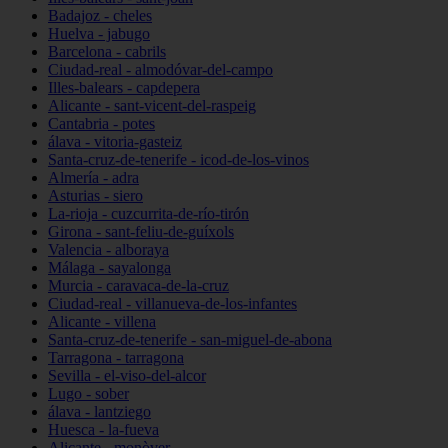
Badajoz - cheles
Huelva - jabugo
Barcelona - cabrils
Ciudad-real - almodóvar-del-campo
Illes-balears - capdepera
Alicante - sant-vicent-del-raspeig
Cantabria - potes
álava - vitoria-gasteiz
Santa-cruz-de-tenerife - icod-de-los-vinos
Almería - adra
Asturias - siero
La-rioja - cuzcurrita-de-río-tirón
Girona - sant-feliu-de-guíxols
Valencia - alboraya
Málaga - sayalonga
Murcia - caravaca-de-la-cruz
Ciudad-real - villanueva-de-los-infantes
Alicante - villena
Santa-cruz-de-tenerife - san-miguel-de-abona
Tarragona - tarragona
Sevilla - el-viso-del-alcor
Lugo - sober
álava - lantziego
Huesca - la-fueva
Alicante - monòver