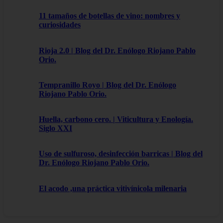
11 tamaños de botellas de vino: nombres y
curiosidades
Rioja 2.0 | Blog del Dr. Enólogo Riojano Pablo
Orio.
Tempranillo Royo | Blog del Dr. Enólogo
Riojano Pablo Orio.
Huella, carbono cero. | Viticultura y Enología.
Siglo XXI
Uso de sulfuroso, desinfección barricas | Blog del
Dr. Enólogo Riojano Pablo Orio.
El acodo ,una práctica vitivínicola milenaria