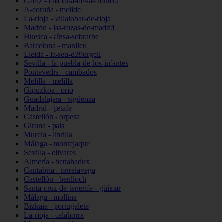
Cádiz - chiclana-de-la-frontera
A-coruña - melide
La-rioja - villalobar-de-rioja
Madrid - las-rozas-de-madrid
Huesca - aínsa-sobrarbe
Barcelona - manlleu
Lleida - la-seu-d39urgell
Sevilla - la-puebla-de-los-infantes
Pontevedra - cambados
Melilla - melilla
Gipuzkoa - orio
Guadalajara - sigüenza
Madrid - getafe
Castellón - orpesa
Girona - pals
Murcia - librilla
Málaga - montejaque
Sevilla - olivares
Almería - benahadux
Cantabria - torrelavega
Castellón - benlloch
Santa-cruz-de-tenerife - güímar
Málaga - mollina
Bizkaia - portugalete
La-rioja - calahorra