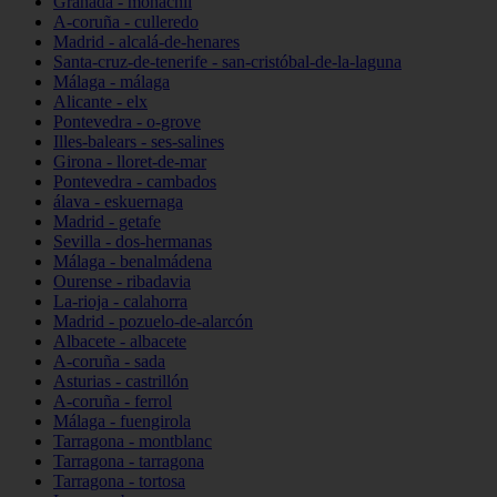
Granada - monachil
A-coruña - culleredo
Madrid - alcalá-de-henares
Santa-cruz-de-tenerife - san-cristóbal-de-la-laguna
Málaga - málaga
Alicante - elx
Pontevedra - o-grove
Illes-balears - ses-salines
Girona - lloret-de-mar
Pontevedra - cambados
álava - eskuernaga
Madrid - getafe
Sevilla - dos-hermanas
Málaga - benalmádena
Ourense - ribadavia
La-rioja - calahorra
Madrid - pozuelo-de-alarcón
Albacete - albacete
A-coruña - sada
Asturias - castrillón
A-coruña - ferrol
Málaga - fuengirola
Tarragona - montblanc
Tarragona - tarragona
Tarragona - tortosa