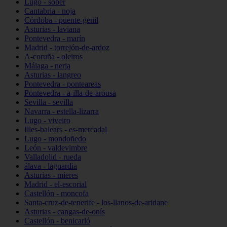
Lugo - sober
Cantabria - noja
Córdoba - puente-genil
Asturias - laviana
Pontevedra - marín
Madrid - torrejón-de-ardoz
A-coruña - oleiros
Málaga - nerja
Asturias - langreo
Pontevedra - ponteareas
Pontevedra - a-illa-de-arousa
Sevilla - sevilla
Navarra - estella-lizarra
Lugo - viveiro
Illes-balears - es-mercadal
Lugo - mondoñedo
León - valdevimbre
Valladolid - rueda
álava - laguardia
Asturias - mieres
Madrid - el-escorial
Castellón - moncofa
Santa-cruz-de-tenerife - los-llanos-de-aridane
Asturias - cangas-de-onís
Castellón - benicarló