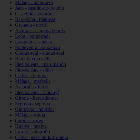
Málaga - antequera
Jaén - castillo-de-locubín
Castellón - vinaròs
Barcelona - manresa
Granada - motril
Asturias - cangas-de-onís
León - ponferrada
Las-palmas - pájara
Pontevedra - sanxenxo
Ciudad-real - ciudad-real
Barcelona - calella
Illes-balears - maó-mahón
Illes-balears - sóller
Cádiz - chipiona
Málaga - marbella
A-coruña - ferrol
Illes-balears - santanyí
Girona - lloret-de-mar
Segovia - segovia
Gipuzkoa - mutriku
Málaga - ronda
Girona - roses
Huelva - huelva
La-rioja - logroño
Cádiz - jerez-de-la-frontera