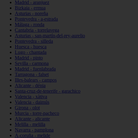
Madrid - aranjuez
Bizkaia - ermua
Asturias - noreña
Pontevedra - a-estrada
Málaga - ronda
Cantabria - torrelavega
Asturias - san-martín-del-rey-aurelio
Pontevedra - silleda
Huesca - huesca
Lugo - chantada
Madrid - pinto
Sevilla - carmona
Madrid - fuenlabrada
Tarragona - falset
Illes-balears - campos
Alicante - dénia
Santa-cruz-de-tenerife - garachico
Valencia - xàtiva
Valencia - daimús
Girona - olot
Murcia - torre-pacheco
Alicante - alicante
Melilla - melilla
Navarra - pamplona
A-coruña - melide