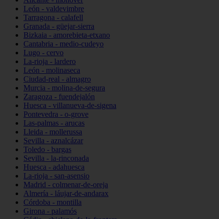
León - valdevimbre
Tarragona - calafell
Granada - güejar-sierra
Bizkaia - amorebieta-etxano
Cantabria - medio-cudeyo
Lugo - cervo
La-rioja - lardero
León - molinaseca
Ciudad-real - almagro
Murcia - molina-de-segura
Zaragoza - fuendejalón
Huesca - villanueva-de-sigena
Pontevedra - o-grove
Las-palmas - arucas
Lleida - mollerussa
Sevilla - aznalcázar
Toledo - bargas
Sevilla - la-rinconada
Huesca - adahuesca
La-rioja - san-asensio
Madrid - colmenar-de-oreja
Almería - láujar-de-andarax
Córdoba - montilla
Girona - palamós