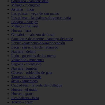
Gipuzkoa - san-sebastián
Málaga - fuengirola
Asturias - gijón
Las-palmas - vega-de-san-mateo
Las-palmas - las-palmas-de-gran-canaria
Badajoz - badajoz
Málaga - frigiliana
Huesca - jaca
Cantabria - cabezón-de-la-sal
Santa-cruz-de-tenerife - santiago-del-teide
Sevilla - valencina-de-la-concepción
León - san-andrés-del-rabanedo
Navarra - deierri
León - gusendos-de-los-oteros
Valladolid - mucientes
Segovia - fuentesoto
Navarra - lumbier
Cáceres - robledillo-de-gata
Tarragona - solivella
álava - samaniego
Ciudad-real - retuerta-del-bullaque
Huesca - el-grado
Huesca - graus
Illes-balears - ibiza
Toledo - orgaz