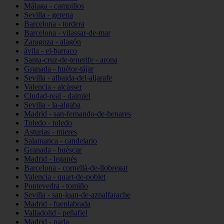
Málaga - campillos
Sevilla - gerena
Barcelona - tordera
Barcelona - vilassar-de-mar
Zaragoza - alagón
ávila - el-barraco
Santa-cruz-de-tenerife - arona
Granada - huétor-tájar
Sevilla - albaida-del-aljarafe
Valencia - alcàsser
Ciudad-real - daimiel
Sevilla - la-algaba
Madrid - san-fernando-de-henares
Toledo - toledo
Asturias - mieres
Salamanca - candelario
Granada - huéscar
Madrid - leganés
Barcelona - cornellà-de-llobregat
Valencia - quart-de-poblet
Pontevedra - tomiño
Sevilla - san-juan-de-aznalfarache
Madrid - fuenlabrada
Valladolid - peñafiel
Madrid - parla