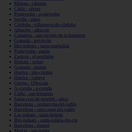
Málaga - cártama
Cádiz - olvera
Pontevedra - pontevedra
Sevilla - gines
Córdoba - villanueva-de-córdoba
Albacete - albacete
Cantabria - san-vicente-de-la-barquera
Granada - torvizcón
Illes-balears - santa-margalida
Pontevedra - marín
Zamora - el-perdigón
Bizkaia - sestao
Granada - murtas
Huelva - isla-cristina
Huelva - cartaya
Girona - l39escala
A-coruña - a-coruña
Cádiz - san-fernando
Santa-cruz-de-tenerife - arico
Barcelona - cerdanyola-del-vallès
Barcelona - sant-cugat-del-vallès
Las-palmas - santa-brígida
Illes-balears - santa-eulària-des-riu
Barcelona - mataró
Murcia - san-javier