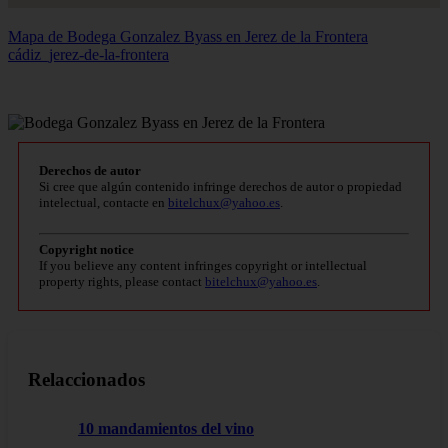
Mapa de Bodega Gonzalez Byass en Jerez de la Frontera
cádiz_jerez-de-la-frontera
Derechos de autor
Si cree que algún contenido infringe derechos de autor o propiedad
intelectual, contacte en
bitelchux@yahoo.es
.
Copyright notice
If you believe any content infringes copyright or intellectual
property rights, please contact
bitelchux@yahoo.es
.
Relaccionados
10 mandamientos del vino