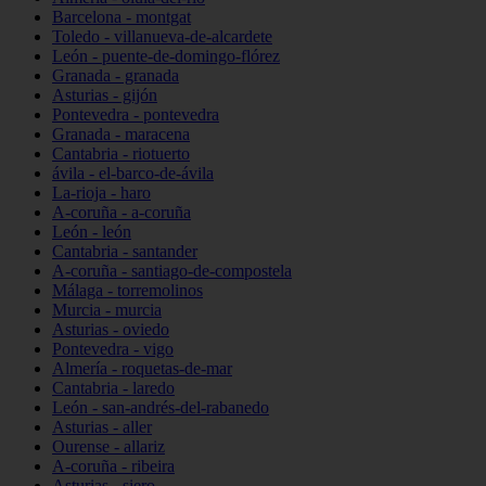
Barcelona - montgat
Toledo - villanueva-de-alcardete
León - puente-de-domingo-flórez
Granada - granada
Asturias - gijón
Pontevedra - pontevedra
Granada - maracena
Cantabria - riotuerto
ávila - el-barco-de-ávila
La-rioja - haro
A-coruña - a-coruña
León - león
Cantabria - santander
A-coruña - santiago-de-compostela
Málaga - torremolinos
Murcia - murcia
Asturias - oviedo
Pontevedra - vigo
Almería - roquetas-de-mar
Cantabria - laredo
León - san-andrés-del-rabanedo
Asturias - aller
Ourense - allariz
A-coruña - ribeira
Asturias - siero