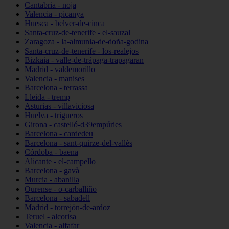
Cantabria - noja
Valencia - picanya
Huesca - belver-de-cinca
Santa-cruz-de-tenerife - el-sauzal
Zaragoza - la-almunia-de-doña-godina
Santa-cruz-de-tenerife - los-realejos
Bizkaia - valle-de-trápaga-trapagaran
Madrid - valdemorillo
Valencia - manises
Barcelona - terrassa
Lleida - tremp
Asturias - villaviciosa
Huelva - trigueros
Girona - castelló-d39empúries
Barcelona - cardedeu
Barcelona - sant-quirze-del-vallès
Córdoba - baena
Alicante - el-campello
Barcelona - gavà
Murcia - abanilla
Ourense - o-carballiño
Barcelona - sabadell
Madrid - torrejón-de-ardoz
Teruel - alcorisa
Valencia - alfafar