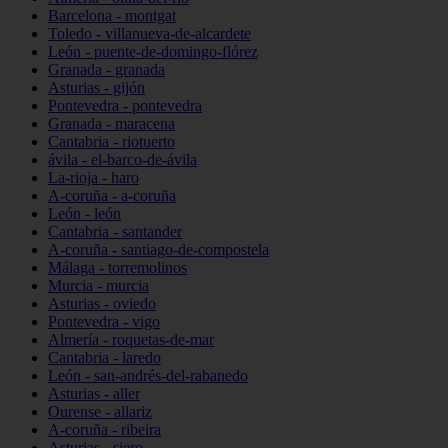
Barcelona - montgat
Toledo - villanueva-de-alcardete
León - puente-de-domingo-flórez
Granada - granada
Asturias - gijón
Pontevedra - pontevedra
Granada - maracena
Cantabria - riotuerto
ávila - el-barco-de-ávila
La-rioja - haro
A-coruña - a-coruña
León - león
Cantabria - santander
A-coruña - santiago-de-compostela
Málaga - torremolinos
Murcia - murcia
Asturias - oviedo
Pontevedra - vigo
Almería - roquetas-de-mar
Cantabria - laredo
León - san-andrés-del-rabanedo
Asturias - aller
Ourense - allariz
A-coruña - ribeira
Asturias - siero