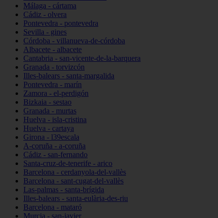
Málaga - cártama
Cádiz - olvera
Pontevedra - pontevedra
Sevilla - gines
Córdoba - villanueva-de-córdoba
Albacete - albacete
Cantabria - san-vicente-de-la-barquera
Granada - torvizcón
Illes-balears - santa-margalida
Pontevedra - marín
Zamora - el-perdigón
Bizkaia - sestao
Granada - murtas
Huelva - isla-cristina
Huelva - cartaya
Girona - l39escala
A-coruña - a-coruña
Cádiz - san-fernando
Santa-cruz-de-tenerife - arico
Barcelona - cerdanyola-del-vallès
Barcelona - sant-cugat-del-vallès
Las-palmas - santa-brígida
Illes-balears - santa-eulària-des-riu
Barcelona - mataró
Murcia - san-javier