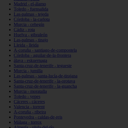
Madrid - el-álamo
Toledo - fuensalida
Las-palmas - tejeda
Córdoba - la-carlota
Murcia - cehegín
Cádiz - rota
Huelva - gibraleón
Las-palmas - tinajo
Lleida - lleida
A-coruña - santiago-de-compostela
Córdoba - aguilar-de-la-frontera
álava - eskuernaga
Santa-cruz-de-tenerife - tegueste
Murcia - jumilla
Las-palmas - santa-lucía-de-tirajana
Santa-cruz-de-tenerife - la-orotava
Santa-cruz-de-tenerife - la-guancha
Murcia - moratalla
Toledo - yepes
Cáceres - cáceres
Valencia - torrent
A-coruña - ribeira
Pontevedra - caldas-de-reis
Málaga - torrox
Almería - olula-del-río