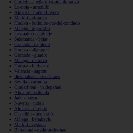
Córdoba - peñarroya-pueblonuevo
La-rioja - arnedillo
Almería - huércal-overa
Madrid - el-molar
Huelva - bollullos-par-del-condado
Málaga - algarrobo
Las-palmas - tuineje
Salamanca - béjar
Granada - capileira
Huelva - aljaraque
Granada - guadix
Málaga - manilva
Huesca - barbastro
Valencia - sagunt
Illes-balears - ses-salines
Sevilla - carmona
Ciudad-real - valdepeñas
Alicante - orihuela
Jaén - baeza
Navarra - tudela
Almería - el-ejido
Castellón - benicarló
Málaga - benahavís
Madrid - coslada
Barcelona - malgrat-de-mar