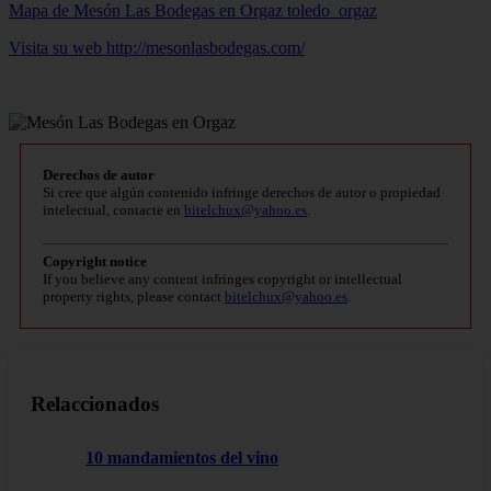
Mapa de Mesón Las Bodegas en Orgaz
toledo_orgaz
Visita su web http://mesonlasbodegas.com/
Derechos de autor
Si cree que algún contenido infringe derechos de autor o propiedad
intelectual, contacte en
bitelchux@yahoo.es
.
Copyright notice
If you believe any content infringes copyright or intellectual
property rights, please contact
bitelchux@yahoo.es
.
Relaccionados
10 mandamientos del vino