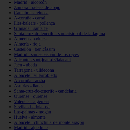
Madrid - alcorcón
Zamora - peleas-de-abajo
Cantabria - reinosa
A-coruña - carral
Illes-balears - pollença
Granada - santa-fe
Santa-cruz-de-tenerife - san-cristóbal-de-la-laguna
Almería - padules
Almería - rioja
Castellón - benicàssim
Madrid - san-sebastián-de-los-reyes
Alicante - sant-joan-d39alacant
Jaén - úbeda
Tarragona - ulldecona
Albacete - villarrobledo
A-coruña - arzúa
Asturias - llanes
Santa-cruz-de-tenerife - candelaria
Ourense - ourense
Valencia - algemesí
Sevilla - badolatosa
Las-palmas - mogán
Huelva - almonte
Albacete - chinchilla-de-monte-aragón
Madrid - alpedrete