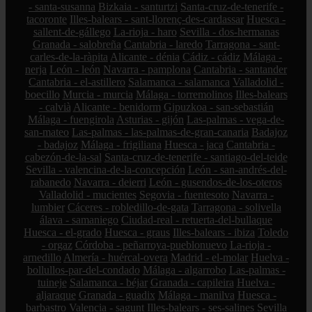
- santa-susanna
Bizkaia - santurtzi
Santa-cruz-de-tenerife -
tacoronte
Illes-balears - sant-llorenç-des-cardassar
Huesca -
sallent-de-gállego
La-rioja - haro
Sevilla - dos-hermanas
Granada - salobreña
Cantabria - laredo
Tarragona - sant-
carles-de-la-ràpita
Alicante - dénia
Cádiz - cádiz
Málaga -
nerja
León - león
Navarra - pamplona
Cantabria - santander
Cantabria - el-astillero
Salamanca - salamanca
Valladolid -
boecillo
Murcia - murcia
Málaga - torremolinos
Illes-balears
- calvià
Alicante - benidorm
Gipuzkoa - san-sebastián
Málaga - fuengirola
Asturias - gijón
Las-palmas - vega-de-
san-mateo
Las-palmas - las-palmas-de-gran-canaria
Badajoz
- badajoz
Málaga - frigiliana
Huesca - jaca
Cantabria -
cabezón-de-la-sal
Santa-cruz-de-tenerife - santiago-del-teide
Sevilla - valencina-de-la-concepción
León - san-andrés-del-
rabanedo
Navarra - deierri
León - gusendos-de-los-oteros
Valladolid - mucientes
Segovia - fuentesoto
Navarra -
lumbier
Cáceres - robledillo-de-gata
Tarragona - solivella
álava - samaniego
Ciudad-real - retuerta-del-bullaque
Huesca - el-grado
Huesca - graus
Illes-balears - ibiza
Toledo
- orgaz
Córdoba - peñarroya-pueblonuevo
La-rioja -
arnedillo
Almería - huércal-overa
Madrid - el-molar
Huelva -
bollullos-par-del-condado
Málaga - algarrobo
Las-palmas -
tuineje
Salamanca - béjar
Granada - capileira
Huelva -
aljaraque
Granada - guadix
Málaga - manilva
Huesca -
barbastro
Valencia - sagunt
Illes-balears - ses-salines
Sevilla