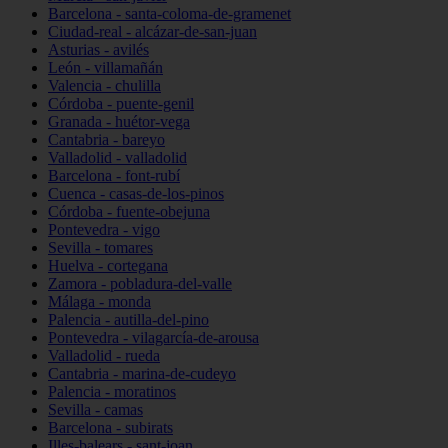
Barcelona - santa-coloma-de-gramenet
Ciudad-real - alcázar-de-san-juan
Asturias - avilés
León - villamañán
Valencia - chulilla
Córdoba - puente-genil
Granada - huétor-vega
Cantabria - bareyo
Valladolid - valladolid
Barcelona - font-rubí
Cuenca - casas-de-los-pinos
Córdoba - fuente-obejuna
Pontevedra - vigo
Sevilla - tomares
Huelva - cortegana
Zamora - pobladura-del-valle
Málaga - monda
Palencia - autilla-del-pino
Pontevedra - vilagarcía-de-arousa
Valladolid - rueda
Cantabria - marina-de-cudeyo
Palencia - moratinos
Sevilla - camas
Barcelona - subirats
Illes-balears - sant-joan