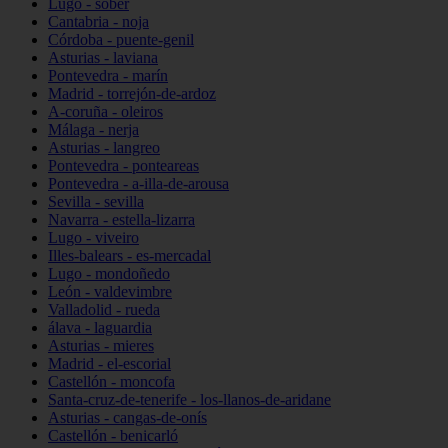
Lugo - sober
Cantabria - noja
Córdoba - puente-genil
Asturias - laviana
Pontevedra - marín
Madrid - torrejón-de-ardoz
A-coruña - oleiros
Málaga - nerja
Asturias - langreo
Pontevedra - ponteareas
Pontevedra - a-illa-de-arousa
Sevilla - sevilla
Navarra - estella-lizarra
Lugo - viveiro
Illes-balears - es-mercadal
Lugo - mondoñedo
León - valdevimbre
Valladolid - rueda
álava - laguardia
Asturias - mieres
Madrid - el-escorial
Castellón - moncofa
Santa-cruz-de-tenerife - los-llanos-de-aridane
Asturias - cangas-de-onís
Castellón - benicarló