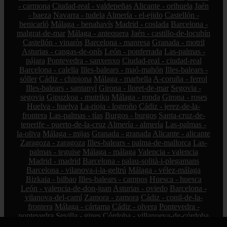
- carmona
Ciudad-real - valdepeñas
Alicante - orihuela
Jaén
- baeza
Navarra - tudela
Almería - el-ejido
Castellón -
benicarló
Málaga - benahavís
Madrid - coslada
Barcelona -
malgrat-de-mar
Málaga - antequera
Jaén - castillo-de-locubín
Castellón - vinaròs
Barcelona - manresa
Granada - motril
Asturias - cangas-de-onís
León - ponferrada
Las-palmas -
pájara
Pontevedra - sanxenxo
Ciudad-real - ciudad-real
Barcelona - calella
Illes-balears - maó-mahón
Illes-balears -
sóller
Cádiz - chipiona
Málaga - marbella
A-coruña - ferrol
Illes-balears - santanyí
Girona - lloret-de-mar
Segovia -
segovia
Gipuzkoa - mutriku
Málaga - ronda
Girona - roses
Huelva - huelva
La-rioja - logroño
Cádiz - jerez-de-la-
frontera
Las-palmas - tías
Burgos - burgos
Santa-cruz-de-
tenerife - puerto-de-la-cruz
Almería - almería
Las-palmas -
la-oliva
Málaga - mijas
Granada - granada
Alicante - alicante
Zaragoza - zaragoza
Illes-balears - palma-de-mallorca
Las-
palmas - teguise
Málaga - málaga
Valencia - valencia
Madrid - madrid
Barcelona - palau-solità-i-plegamans
Barcelona - vilanova-i-la-geltrú
Málaga - vélez-málaga
Bizkaia - bilbao
Illes-balears - campos
Huesca - huesca
León - valencia-de-don-juan
Asturias - oviedo
Barcelona -
vilanova-del-camí
Zamora - zamora
Cádiz - conil-de-la-
frontera
Málaga - cártama
Cádiz - olvera
Pontevedra -
pontevedra
Sevilla - gines
Córdoba - villanueva-de-córdoba
Albacete - albacete
Cantabria - san-vicente-de-la-barquera