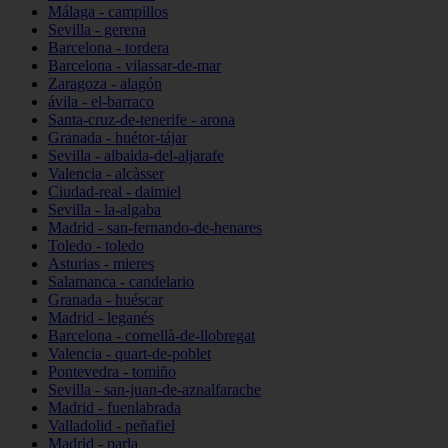
Málaga - campillos
Sevilla - gerena
Barcelona - tordera
Barcelona - vilassar-de-mar
Zaragoza - alagón
ávila - el-barraco
Santa-cruz-de-tenerife - arona
Granada - huétor-tájar
Sevilla - albaida-del-aljarafe
Valencia - alcàsser
Ciudad-real - daimiel
Sevilla - la-algaba
Madrid - san-fernando-de-henares
Toledo - toledo
Asturias - mieres
Salamanca - candelario
Granada - huéscar
Madrid - leganés
Barcelona - cornellà-de-llobregat
Valencia - quart-de-poblet
Pontevedra - tomiño
Sevilla - san-juan-de-aznalfarache
Madrid - fuenlabrada
Valladolid - peñafiel
Madrid - parla