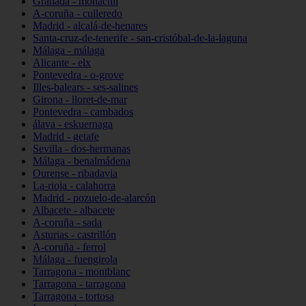
Granada - monachil
A-coruña - culleredo
Madrid - alcalá-de-henares
Santa-cruz-de-tenerife - san-cristóbal-de-la-laguna
Málaga - málaga
Alicante - elx
Pontevedra - o-grove
Illes-balears - ses-salines
Girona - lloret-de-mar
Pontevedra - cambados
álava - eskuernaga
Madrid - getafe
Sevilla - dos-hermanas
Málaga - benalmádena
Ourense - ribadavia
La-rioja - calahorra
Madrid - pozuelo-de-alarcón
Albacete - albacete
A-coruña - sada
Asturias - castrillón
A-coruña - ferrol
Málaga - fuengirola
Tarragona - montblanc
Tarragona - tarragona
Tarragona - tortosa