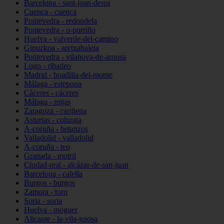
Barcelona - sant-joan-despí
Cuenca - cuenca
Pontevedra - redondela
Pontevedra - o-porriño
Huelva - valverde-del-camino
Gipuzkoa - aretxabaleta
Pontevedra - vilanova-de-arousa
Lugo - ribadeo
Madrid - boadilla-del-monte
Málaga - estepona
Cáceres - cáceres
Málaga - mijas
Zaragoza - cariñena
Asturias - colunga
A-coruña - betanzos
Valladolid - valladolid
A-coruña - teo
Granada - motril
Ciudad-real - alcázar-de-san-juan
Barcelona - calella
Burgos - burgos
Zamora - toro
Soria - soria
Huelva - moguer
Alicante - la-vila-joiosa