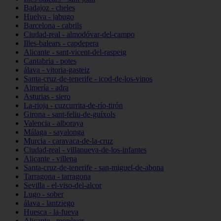
Badajoz - cheles
Huelva - jabugo
Barcelona - cabrils
Ciudad-real - almodóvar-del-campo
Illes-balears - capdepera
Alicante - sant-vicent-del-raspeig
Cantabria - potes
álava - vitoria-gasteiz
Santa-cruz-de-tenerife - icod-de-los-vinos
Almería - adra
Asturias - siero
La-rioja - cuzcurrita-de-río-tirón
Girona - sant-feliu-de-guíxols
Valencia - alboraya
Málaga - sayalonga
Murcia - caravaca-de-la-cruz
Ciudad-real - villanueva-de-los-infantes
Alicante - villena
Santa-cruz-de-tenerife - san-miguel-de-abona
Tarragona - tarragona
Sevilla - el-viso-del-alcor
Lugo - sober
álava - lantziego
Huesca - la-fueva
Alicante - monòver