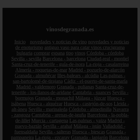
vinosdegranada.es
Inicio
novedades y noticias de vino
novedades y noticias
de enoturismo
antiguo vaso para catar vinos crucigrama
bulgaria
comprar
espana
tipo
vinos
Córdoba - córdoba
Sevilla - sevilla
Barcelona - barcelona
Ciudad-real - montiel
Santa-cruz-de-tenerife - guía-de-isora
La-rioja - casalarreina
Almería - roquetas-de-mar
Madrid - pozuelo-de-alarcón
Granada - almuñécar
Illes-balears - alcúdia
Las-palmas -
san-bartolomé-de-tirajana
Cádiz - el-puerto-de-santa-maría
Madrid - valdemoro
Granada - pulianas
Santa-cruz-de-
tenerife - los-llanos-de-aridane
Cantabria - suances
Sevilla -
bormujos
Granada - monachil
Málaga - júzcar
Huesca -
isábena
Huesca - alquézar
Huesca - castejón-de-sos
Lleida -
alt-àneu
Sevilla - marinaleda
Córdoba - almedinilla
Navarra
- zangoza
Cantabria - arenas-de-iguña
Barcelona - la-pobla-
de-lillet
Murcia - cartagena
Las-palmas - yaiza
Madrid -
nuevo-baztán
Sevilla - arahal
Málaga - istán
Valladolid -
fuensaldaña
Sevilla - salteras
Huesca - biescas
Granada -
pampaneira
La-rioja - ezcaray
Granada - lanjarón
Barcelona