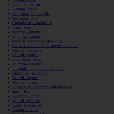
A-coruña - narón
Asturias - navia
Gipuzkoa - hondarribia
Gipuzkoa - irun
Ciudad-real - ciudad-real
Lugo - lugo
Ourense - ourense
Valencia - gandia
Ourense - san-cibrao-das-viñas
Santa-cruz-de-tenerife - puerto-de-la-cruz
Málaga - marbella
Madrid - madrid
Las-palmas - telde
Valencia - valencia
Illes-balears - palma-de-mallorca
Barcelona - barcelona
Madrid - leganés
Málaga - torrox
Santa-cruz-de-tenerife - guía-de-isora
álava - leza
A-coruña - carballo
Madrid - el-boalo
Lugo - monterroso
Asturias - avilés