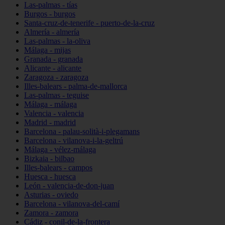
Las-palmas - tías
Burgos - burgos
Santa-cruz-de-tenerife - puerto-de-la-cruz
Almería - almería
Las-palmas - la-oliva
Málaga - mijas
Granada - granada
Alicante - alicante
Zaragoza - zaragoza
Illes-balears - palma-de-mallorca
Las-palmas - teguise
Málaga - málaga
Valencia - valencia
Madrid - madrid
Barcelona - palau-solità-i-plegamans
Barcelona - vilanova-i-la-geltrú
Málaga - vélez-málaga
Bizkaia - bilbao
Illes-balears - campos
Huesca - huesca
León - valencia-de-don-juan
Asturias - oviedo
Barcelona - vilanova-del-camí
Zamora - zamora
Cádiz - conil-de-la-frontera