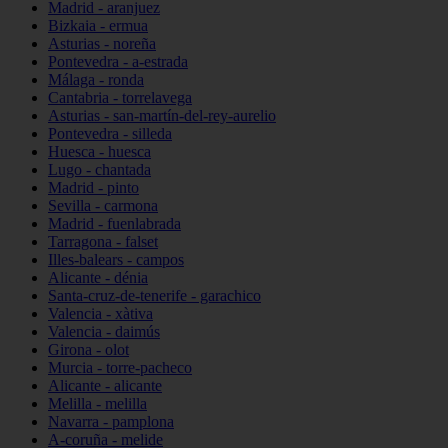
Madrid - aranjuez
Bizkaia - ermua
Asturias - noreña
Pontevedra - a-estrada
Málaga - ronda
Cantabria - torrelavega
Asturias - san-martín-del-rey-aurelio
Pontevedra - silleda
Huesca - huesca
Lugo - chantada
Madrid - pinto
Sevilla - carmona
Madrid - fuenlabrada
Tarragona - falset
Illes-balears - campos
Alicante - dénia
Santa-cruz-de-tenerife - garachico
Valencia - xàtiva
Valencia - daimús
Girona - olot
Murcia - torre-pacheco
Alicante - alicante
Melilla - melilla
Navarra - pamplona
A-coruña - melide