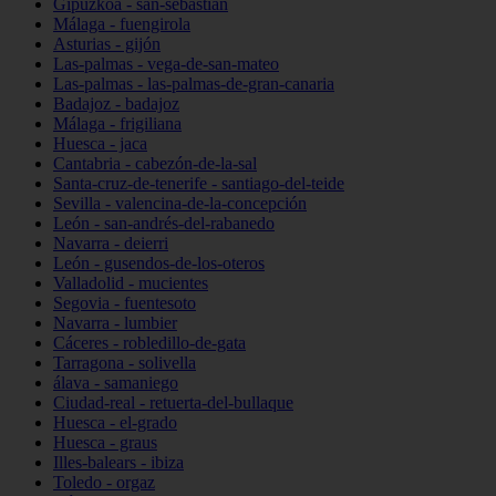
Gipuzkoa - san-sebastián
Málaga - fuengirola
Asturias - gijón
Las-palmas - vega-de-san-mateo
Las-palmas - las-palmas-de-gran-canaria
Badajoz - badajoz
Málaga - frigiliana
Huesca - jaca
Cantabria - cabezón-de-la-sal
Santa-cruz-de-tenerife - santiago-del-teide
Sevilla - valencina-de-la-concepción
León - san-andrés-del-rabanedo
Navarra - deierri
León - gusendos-de-los-oteros
Valladolid - mucientes
Segovia - fuentesoto
Navarra - lumbier
Cáceres - robledillo-de-gata
Tarragona - solivella
álava - samaniego
Ciudad-real - retuerta-del-bullaque
Huesca - el-grado
Huesca - graus
Illes-balears - ibiza
Toledo - orgaz