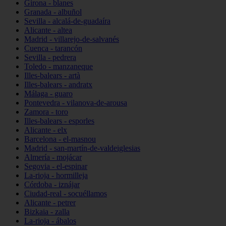
Girona - blanes
Granada - albuñol
Sevilla - alcalá-de-guadaíra
Alicante - altea
Madrid - villarejo-de-salvanés
Cuenca - tarancón
Sevilla - pedrera
Toledo - manzaneque
Illes-balears - artà
Illes-balears - andratx
Málaga - guaro
Pontevedra - vilanova-de-arousa
Zamora - toro
Illes-balears - esporles
Alicante - elx
Barcelona - el-masnou
Madrid - san-martín-de-valdeiglesias
Almería - mojácar
Segovia - el-espinar
La-rioja - hormilleja
Córdoba - iznájar
Ciudad-real - socuéllamos
Alicante - petrer
Bizkaia - zalla
La-rioja - ábalos