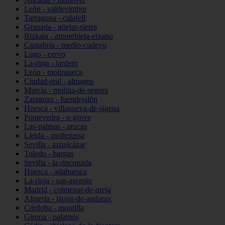
León - valdevimbre
Tarragona - calafell
Granada - güejar-sierra
Bizkaia - amorebieta-etxano
Cantabria - medio-cudeyo
Lugo - cervo
La-rioja - lardero
León - molinaseca
Ciudad-real - almagro
Murcia - molina-de-segura
Zaragoza - fuendejalón
Huesca - villanueva-de-sigena
Pontevedra - o-grove
Las-palmas - arucas
Lleida - mollerussa
Sevilla - aznalcázar
Toledo - bargas
Sevilla - la-rinconada
Huesca - adahuesca
La-rioja - san-asensio
Madrid - colmenar-de-oreja
Almería - láujar-de-andarax
Córdoba - montilla
Girona - palamós