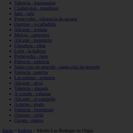
Valencia - massanassa
Ciudad-real - tomelloso
Jaén - jaén
Pontevedra - vilagarcía-de-arousa
Ourense - o-carballiño
Alicante - teulada
Murcia - cartagena
Alicante - benidorm
Gipuzkoa - eibar
León - la-bañeza
Pontevedra - meis
Palencia - palencia
Santa-cruz-de-tenerife - santa-cruz-de-tenerife
Valencia - paterna
Las-palmas - agüimes
Alicante - alcoi
Valencia - alaquàs
A-coruña - cabanas
Alicante - el-campello
Asturias - grado
Valencia - benetússer
Ourense - verín
Girona - mieres
Inicio
>
bodega
>
Mesón Las Bodegas en Orgaz