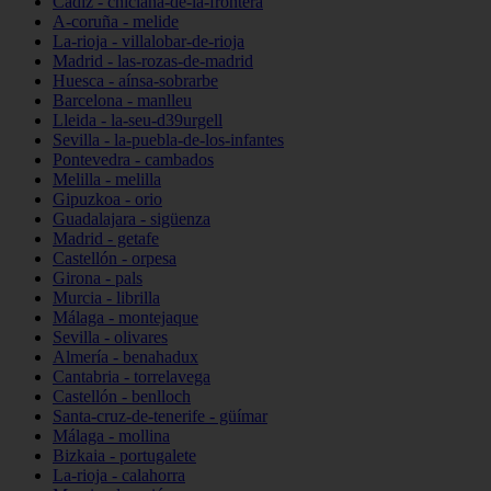
Cádiz - chiclana-de-la-frontera
A-coruña - melide
La-rioja - villalobar-de-rioja
Madrid - las-rozas-de-madrid
Huesca - aínsa-sobrarbe
Barcelona - manlleu
Lleida - la-seu-d39urgell
Sevilla - la-puebla-de-los-infantes
Pontevedra - cambados
Melilla - melilla
Gipuzkoa - orio
Guadalajara - sigüenza
Madrid - getafe
Castellón - orpesa
Girona - pals
Murcia - librilla
Málaga - montejaque
Sevilla - olivares
Almería - benahadux
Cantabria - torrelavega
Castellón - benlloch
Santa-cruz-de-tenerife - güímar
Málaga - mollina
Bizkaia - portugalete
La-rioja - calahorra