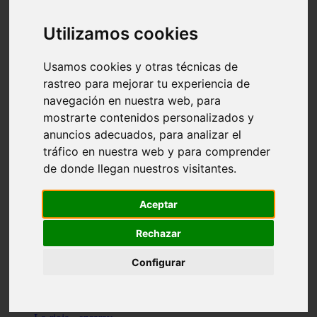
Granada - pulianas
Santa-cruz-de-tenerife - los-llanos-de-aridane
Utilizamos cookies
Cantabria - suances
Sevilla - bormujos
Granada - monachil
Usamos cookies y otras técnicas de
Málaga - júzcar
rastreo para mejorar tu experiencia de
Huesca - isábena
navegación en nuestra web, para
Huesca - alquézar
Huesca - castejón-de-sos
mostrarte contenidos personalizados y
Lleida - alt-àneu
anuncios adecuados, para analizar el
Sevilla - marinaleda
tráfico en nuestra web y para comprender
Córdoba - almedinilla
Navarra - zangoza
de donde llegan nuestros visitantes.
Cantabria - arenas-de-iguña
Barcelona - la-pobla-de-lillet
Murcia - cartagena
Aceptar
Las-palmas - yaiza
Madrid - nuevo-baztán
Rechazar
Sevilla - arahal
Málaga - istán
Configurar
Valladolid - fuensaldaña
Sevilla - salteras
Huesca - biescas
Granada - pampaneira