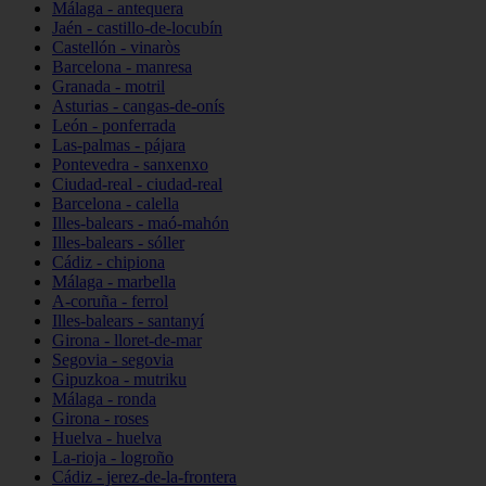
Málaga - antequera
Jaén - castillo-de-locubín
Castellón - vinaròs
Barcelona - manresa
Granada - motril
Asturias - cangas-de-onís
León - ponferrada
Las-palmas - pájara
Pontevedra - sanxenxo
Ciudad-real - ciudad-real
Barcelona - calella
Illes-balears - maó-mahón
Illes-balears - sóller
Cádiz - chipiona
Málaga - marbella
A-coruña - ferrol
Illes-balears - santanyí
Girona - lloret-de-mar
Segovia - segovia
Gipuzkoa - mutriku
Málaga - ronda
Girona - roses
Huelva - huelva
La-rioja - logroño
Cádiz - jerez-de-la-frontera