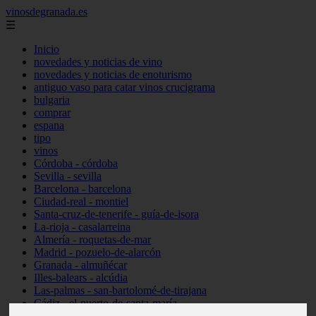
vinosdegranada.es
☰
Inicio
novedades y noticias de vino
novedades y noticias de enoturismo
antiguo vaso para catar vinos crucigrama
bulgaria
comprar
espana
tipo
vinos
Córdoba - córdoba
Sevilla - sevilla
Barcelona - barcelona
Ciudad-real - montiel
Santa-cruz-de-tenerife - guía-de-isora
La-rioja - casalarreina
Almería - roquetas-de-mar
Madrid - pozuelo-de-alarcón
Granada - almuñécar
Illes-balears - alcúdia
Las-palmas - san-bartolomé-de-tirajana
Cádiz - el-puerto-de-santa-maría
Madrid - valdemoro