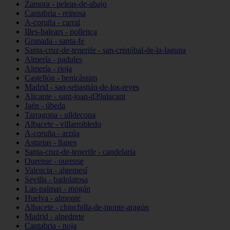
Zamora - peleas-de-abajo
Cantabria - reinosa
A-coruña - carral
Illes-balears - pollença
Granada - santa-fe
Santa-cruz-de-tenerife - san-cristóbal-de-la-laguna
Almería - padules
Almería - rioja
Castellón - benicàssim
Madrid - san-sebastián-de-los-reyes
Alicante - sant-joan-d39alacant
Jaén - úbeda
Tarragona - ulldecona
Albacete - villarrobledo
A-coruña - arzúa
Asturias - llanes
Santa-cruz-de-tenerife - candelaria
Ourense - ourense
Valencia - algemesí
Sevilla - badolatosa
Las-palmas - mogán
Huelva - almonte
Albacete - chinchilla-de-monte-aragón
Madrid - alpedrete
Cantabria - noja