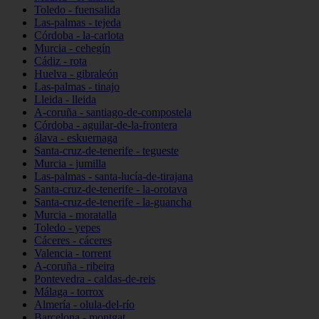
Toledo - fuensalida
Las-palmas - tejeda
Córdoba - la-carlota
Murcia - cehegín
Cádiz - rota
Huelva - gibraleón
Las-palmas - tinajo
Lleida - lleida
A-coruña - santiago-de-compostela
Córdoba - aguilar-de-la-frontera
álava - eskuernaga
Santa-cruz-de-tenerife - tegueste
Murcia - jumilla
Las-palmas - santa-lucía-de-tirajana
Santa-cruz-de-tenerife - la-orotava
Santa-cruz-de-tenerife - la-guancha
Murcia - moratalla
Toledo - yepes
Cáceres - cáceres
Valencia - torrent
A-coruña - ribeira
Pontevedra - caldas-de-reis
Málaga - torrox
Almería - olula-del-río
Barcelona - montgat