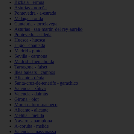
Bizkaia - ermua
Asturias - noreña
Pontevedra - a-estrada
Málaga - ronda
Cantabria - torrelavega
Asturias - san-martín-del-rey-aurelio
Pontevedra - silleda
Huesca - huesca
Lugo - chantada
Madrid - pinto
Sevilla - carmona
Madrid - fuenlabrada
Tarragona - falset
Illes-balears - campos
Alicante - dénia
Santa-cruz-de-tenerife - garachico
Valencia - xàtiva
Valencia - daimús
Girona - olot
Murcia - torre-pacheco
Alicante - alicante
Melilla - melilla
Navarra - pamplona
A-coruña - melide
Valencia - massanassa