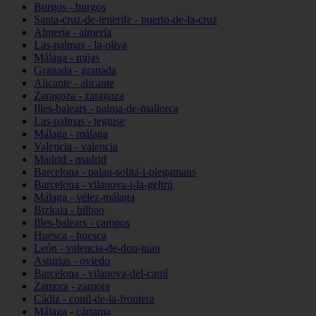
Burgos - burgos
Santa-cruz-de-tenerife - puerto-de-la-cruz
Almería - almería
Las-palmas - la-oliva
Málaga - mijas
Granada - granada
Alicante - alicante
Zaragoza - zaragoza
Illes-balears - palma-de-mallorca
Las-palmas - teguise
Málaga - málaga
Valencia - valencia
Madrid - madrid
Barcelona - palau-solità-i-plegamans
Barcelona - vilanova-i-la-geltrú
Málaga - vélez-málaga
Bizkaia - bilbao
Illes-balears - campos
Huesca - huesca
León - valencia-de-don-juan
Asturias - oviedo
Barcelona - vilanova-del-camí
Zamora - zamora
Cádiz - conil-de-la-frontera
Málaga - cártama