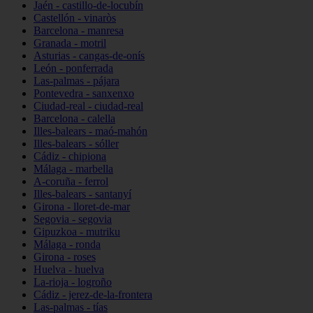
Jaén - castillo-de-locubín
Castellón - vinaròs
Barcelona - manresa
Granada - motril
Asturias - cangas-de-onís
León - ponferrada
Las-palmas - pájara
Pontevedra - sanxenxo
Ciudad-real - ciudad-real
Barcelona - calella
Illes-balears - maó-mahón
Illes-balears - sóller
Cádiz - chipiona
Málaga - marbella
A-coruña - ferrol
Illes-balears - santanyí
Girona - lloret-de-mar
Segovia - segovia
Gipuzkoa - mutriku
Málaga - ronda
Girona - roses
Huelva - huelva
La-rioja - logroño
Cádiz - jerez-de-la-frontera
Las-palmas - tías