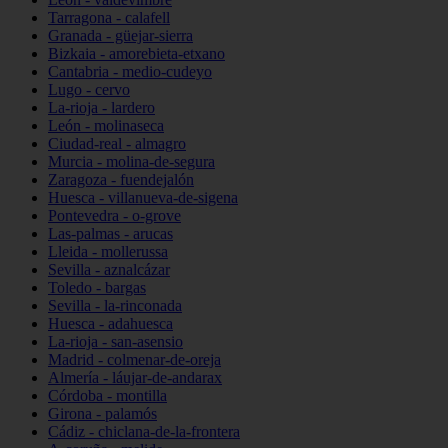
Tarragona - calafell
Granada - güejar-sierra
Bizkaia - amorebieta-etxano
Cantabria - medio-cudeyo
Lugo - cervo
La-rioja - lardero
León - molinaseca
Ciudad-real - almagro
Murcia - molina-de-segura
Zaragoza - fuendejalón
Huesca - villanueva-de-sigena
Pontevedra - o-grove
Las-palmas - arucas
Lleida - mollerussa
Sevilla - aznalcázar
Toledo - bargas
Sevilla - la-rinconada
Huesca - adahuesca
La-rioja - san-asensio
Madrid - colmenar-de-oreja
Almería - láujar-de-andarax
Córdoba - montilla
Girona - palamós
Cádiz - chiclana-de-la-frontera