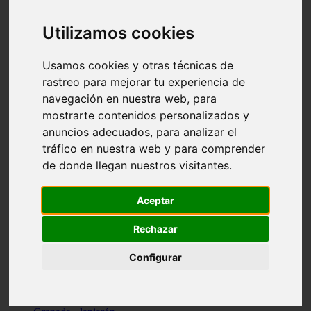
Santa-cruz-de-tenerife - los-llanos-de-aridane
Cantabria - suances
Utilizamos cookies
Sevilla - bormujos
Granada - monachil
Málaga - júzcar
Usamos cookies y otras técnicas de
Huesca - isábena
rastreo para mejorar tu experiencia de
Huesca - alquézar
navegación en nuestra web, para
Huesca - castejón-de-sos
Lleida - alt-àneu
mostrarte contenidos personalizados y
Sevilla - marinaleda
anuncios adecuados, para analizar el
Córdoba - almedinilla
tráfico en nuestra web y para comprender
Navarra - zangoza
Cantabria - arenas-de-iguña
de donde llegan nuestros visitantes.
Barcelona - la-pobla-de-lillet
Murcia - cartagena
Las-palmas - yaiza
Aceptar
Madrid - nuevo-baztán
Sevilla - arahal
Rechazar
Málaga - istán
Valladolid - fuensaldaña
Configurar
Sevilla - salteras
Huesca - biescas
Granada - pampaneira
La-rioja - ezcaray