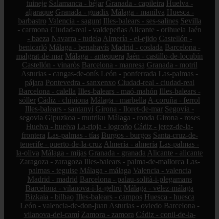
tuineje
Salamanca - béjar
Granada - capileira
Huelva -
aljaraque
Granada - guadix
Málaga - manilva
Huesca -
barbastro
Valencia - sagunt
Illes-balears - ses-salines
Sevilla
- carmona
Ciudad-real - valdepeñas
Alicante - orihuela
Jaén
- baeza
Navarra - tudela
Almería - el-ejido
Castellón -
benicarló
Málaga - benahavís
Madrid - coslada
Barcelona -
malgrat-de-mar
Málaga - antequera
Jaén - castillo-de-locubín
Castellón - vinaròs
Barcelona - manresa
Granada - motril
Asturias - cangas-de-onís
León - ponferrada
Las-palmas -
pájara
Pontevedra - sanxenxo
Ciudad-real - ciudad-real
Barcelona - calella
Illes-balears - maó-mahón
Illes-balears -
sóller
Cádiz - chipiona
Málaga - marbella
A-coruña - ferrol
Illes-balears - santanyí
Girona - lloret-de-mar
Segovia -
segovia
Gipuzkoa - mutriku
Málaga - ronda
Girona - roses
Huelva - huelva
La-rioja - logroño
Cádiz - jerez-de-la-
frontera
Las-palmas - tías
Burgos - burgos
Santa-cruz-de-
tenerife - puerto-de-la-cruz
Almería - almería
Las-palmas -
la-oliva
Málaga - mijas
Granada - granada
Alicante - alicante
Zaragoza - zaragoza
Illes-balears - palma-de-mallorca
Las-
palmas - teguise
Málaga - málaga
Valencia - valencia
Madrid - madrid
Barcelona - palau-solità-i-plegamans
Barcelona - vilanova-i-la-geltrú
Málaga - vélez-málaga
Bizkaia - bilbao
Illes-balears - campos
Huesca - huesca
León - valencia-de-don-juan
Asturias - oviedo
Barcelona -
vilanova-del-camí
Zamora - zamora
Cádiz - conil-de-la-