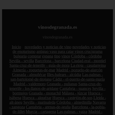
vinosdegranada.es
vinosdegranada.es
Inicio
novedades y noticias de vino
novedades y noticias
de enoturismo
antiguo vaso para catar vinos crucigrama
bulgaria
comprar
espana
tipo
vinos
Córdoba - córdoba
Sevilla - sevilla
Barcelona - barcelona
Ciudad-real - montiel
Santa-cruz-de-tenerife - guía-de-isora
La-rioja - casalarreina
Almería - roquetas-de-mar
Madrid - pozuelo-de-alarcón
Granada - almuñécar
Illes-balears - alcúdia
Las-palmas -
san-bartolomé-de-tirajana
Cádiz - el-puerto-de-santa-maría
Madrid - valdemoro
Granada - pulianas
Santa-cruz-de-
tenerife - los-llanos-de-aridane
Cantabria - suances
Sevilla -
bormujos
Granada - monachil
Málaga - júzcar
Huesca -
isábena
Huesca - alquézar
Huesca - castejón-de-sos
Lleida -
alt-àneu
Sevilla - marinaleda
Córdoba - almedinilla
Navarra
- zangoza
Cantabria - arenas-de-iguña
Barcelona - la-pobla-
de-lillet
Murcia - cartagena
Las-palmas - yaiza
Madrid -