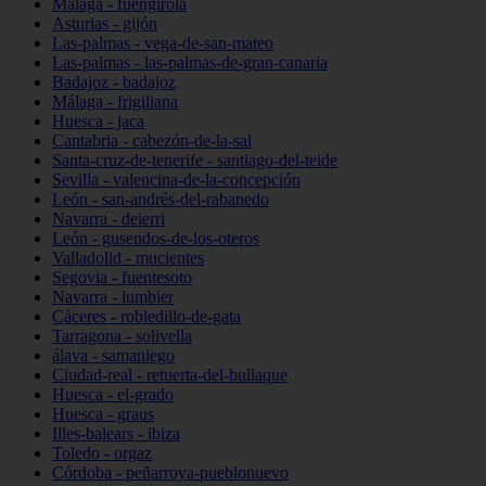
Málaga - fuengirola
Asturias - gijón
Las-palmas - vega-de-san-mateo
Las-palmas - las-palmas-de-gran-canaria
Badajoz - badajoz
Málaga - frigiliana
Huesca - jaca
Cantabria - cabezón-de-la-sal
Santa-cruz-de-tenerife - santiago-del-teide
Sevilla - valencina-de-la-concepción
León - san-andrés-del-rabanedo
Navarra - deierri
León - gusendos-de-los-oteros
Valladolid - mucientes
Segovia - fuentesoto
Navarra - lumbier
Cáceres - robledillo-de-gata
Tarragona - solivella
álava - samaniego
Ciudad-real - retuerta-del-bullaque
Huesca - el-grado
Huesca - graus
Illes-balears - ibiza
Toledo - orgaz
Córdoba - peñarroya-pueblonuevo