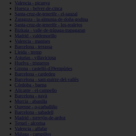
Valencia - picanya
Huesca - belver-de-cinca
Santa-cruz-de-tenerife - el-sauzal
Zaragoza - la-almunia-de-doña-godina
Santa-cruz-de-tenerife - los-realejos
Bizkaia - valle-de-trápaga-trapagaran
Madrid - valdemorillo
Valencia - manises
Barcelona - terrassa
Lleida - tremp
Asturias - villaviciosa
Huelva - trigueros
Girona - castelló-d39empúries
Barcelona - cardedeu
Barcelona - sant-quirze-del-vallès
Córdoba - baena
Alicante - el-campello
Barcelona - gavà
Murcia - abanilla
Ourense - o-carballiño
Barcelona - sabadell
Madrid - torrejón-de-ardoz
Teruel - alcorisa
Valencia - alfafar
Málaga - campillos