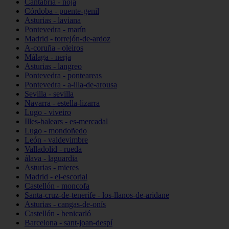
Cantabria - noja
Córdoba - puente-genil
Asturias - laviana
Pontevedra - marín
Madrid - torrejón-de-ardoz
A-coruña - oleiros
Málaga - nerja
Asturias - langreo
Pontevedra - ponteareas
Pontevedra - a-illa-de-arousa
Sevilla - sevilla
Navarra - estella-lizarra
Lugo - viveiro
Illes-balears - es-mercadal
Lugo - mondoñedo
León - valdevimbre
Valladolid - rueda
álava - laguardia
Asturias - mieres
Madrid - el-escorial
Castellón - moncofa
Santa-cruz-de-tenerife - los-llanos-de-aridane
Asturias - cangas-de-onís
Castellón - benicarló
Barcelona - sant-joan-despí