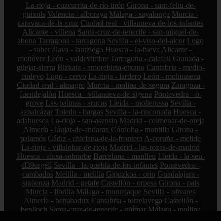
La-rioja - cuzcurrita-de-río-tirón
Girona - sant-feliu-de-
guíxols
Valencia - alboraya
Málaga - sayalonga
Murcia -
caravaca-de-la-cruz
Ciudad-real - villanueva-de-los-infantes
Alicante - villena
Santa-cruz-de-tenerife - san-miguel-de-
abona
Tarragona - tarragona
Sevilla - el-viso-del-alcor
Lugo
- sober
álava - lantziego
Huesca - la-fueva
Alicante -
monòver
León - valdevimbre
Tarragona - calafell
Granada -
güejar-sierra
Bizkaia - amorebieta-etxano
Cantabria - medio-
cudeyo
Lugo - cervo
La-rioja - lardero
León - molinaseca
Ciudad-real - almagro
Murcia - molina-de-segura
Zaragoza -
fuendejalón
Huesca - villanueva-de-sigena
Pontevedra - o-
grove
Las-palmas - arucas
Lleida - mollerussa
Sevilla -
aznalcázar
Toledo - bargas
Sevilla - la-rinconada
Huesca -
adahuesca
La-rioja - san-asensio
Madrid - colmenar-de-oreja
Almería - láujar-de-andarax
Córdoba - montilla
Girona -
palamós
Cádiz - chiclana-de-la-frontera
A-coruña - melide
La-rioja - villalobar-de-rioja
Madrid - las-rozas-de-madrid
Huesca - aínsa-sobrarbe
Barcelona - manlleu
Lleida - la-seu-
d39urgell
Sevilla - la-puebla-de-los-infantes
Pontevedra -
cambados
Melilla - melilla
Gipuzkoa - orio
Guadalajara -
sigüenza
Madrid - getafe
Castellón - orpesa
Girona - pals
Murcia - librilla
Málaga - montejaque
Sevilla - olivares
Almería - benahadux
Cantabria - torrelavega
Castellón -
benlloch
Santa-cruz-de-tenerife - güímar
Málaga - mollina
Bizkaia - portugalete
La-rioja - calahorra
Murcia - la-unión