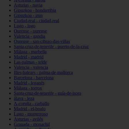
Asturias - navia
Gipuzkoa - hondarribia
Gipuzkoa - irun
Ciudad-real - ciudad-real
Lugo - lugo
Ourense - ourense
Valencia - gandia
Ourense - san-cibrao-das-viñas
Santa-cruz-de-tenerife - puerto-de-la-cruz
Málaga - marbella
Madrid - madrid
Las-palmas - telde
Valencia - valencia
Illes-balears - palma-de-mallorca
Barcelona - barcelona
Madrid - leganés
Málaga - torrox
Santa-cruz-de-tenerife - guía-de-isora
álava - leza
A-coruña - carballo
Madrid - el-boalo
Lugo - monterroso
Asturias - avilés
Granada - monachil