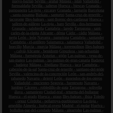
nuevo-baztán
Sevilla - arahal
Málaga - istán
Valladolid -
fuensaldaña
Sevilla - salteras
Huesca - biescas
Granada -
pampaneira
La-rioja - ezcaray
Granada - lanjarón
Barcelona
- santa-susanna
Bizkaia - santurtzi
Santa-cruz-de-tenerife -
tacoronte
Illes-balears - sant-llorenç-des-cardassar
Huesca -
sallent-de-gállego
La-rioja - haro
Sevilla - dos-hermanas
Granada - salobreña
Cantabria - laredo
Tarragona - sant-
carles-de-la-ràpita
Alicante - dénia
Cádiz - cádiz
Málaga -
nerja
León - león
Navarra - pamplona
Cantabria - santander
Cantabria - el-astillero
Salamanca - salamanca
Valladolid -
boecillo
Murcia - murcia
Málaga - torremolinos
Illes-balears
- calvià
Alicante - benidorm
Gipuzkoa - san-sebastián
Málaga - fuengirola
Asturias - gijón
Las-palmas - vega-de-
san-mateo
Las-palmas - las-palmas-de-gran-canaria
Badajoz
- badajoz
Málaga - frigiliana
Huesca - jaca
Cantabria -
cabezón-de-la-sal
Santa-cruz-de-tenerife - santiago-del-teide
Sevilla - valencina-de-la-concepción
León - san-andrés-del-
rabanedo
Navarra - deierri
León - gusendos-de-los-oteros
Valladolid - mucientes
Segovia - fuentesoto
Navarra -
lumbier
Cáceres - robledillo-de-gata
Tarragona - solivella
álava - samaniego
Ciudad-real - retuerta-del-bullaque
Huesca - el-grado
Huesca - graus
Illes-balears - ibiza
Toledo
- orgaz
Córdoba - peñarroya-pueblonuevo
La-rioja -
arnedillo
Almería - huércal-overa
Madrid - el-molar
Huelva -
bollullos-par-del-condado
Málaga - algarrobo
Las-palmas -