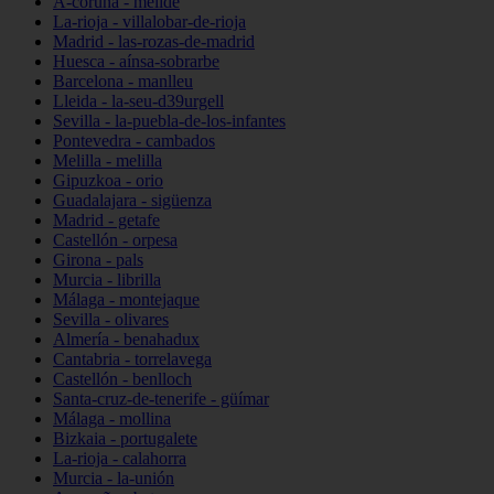
A-coruña - melide
La-rioja - villalobar-de-rioja
Madrid - las-rozas-de-madrid
Huesca - aínsa-sobrarbe
Barcelona - manlleu
Lleida - la-seu-d39urgell
Sevilla - la-puebla-de-los-infantes
Pontevedra - cambados
Melilla - melilla
Gipuzkoa - orio
Guadalajara - sigüenza
Madrid - getafe
Castellón - orpesa
Girona - pals
Murcia - librilla
Málaga - montejaque
Sevilla - olivares
Almería - benahadux
Cantabria - torrelavega
Castellón - benlloch
Santa-cruz-de-tenerife - güímar
Málaga - mollina
Bizkaia - portugalete
La-rioja - calahorra
Murcia - la-unión