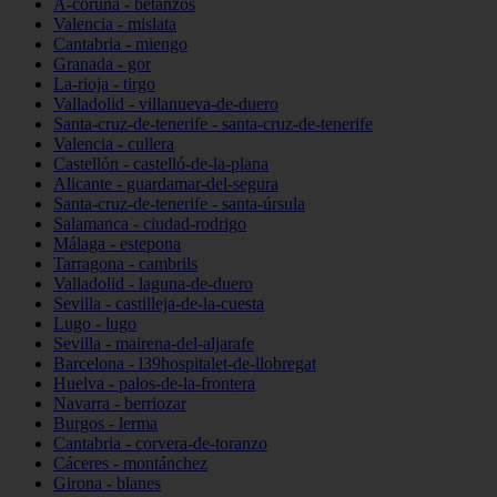
A-coruña - betanzos
Valencia - mislata
Cantabria - miengo
Granada - gor
La-rioja - tirgo
Valladolid - villanueva-de-duero
Santa-cruz-de-tenerife - santa-cruz-de-tenerife
Valencia - cullera
Castellón - castelló-de-la-plana
Alicante - guardamar-del-segura
Santa-cruz-de-tenerife - santa-úrsula
Salamanca - ciudad-rodrigo
Málaga - estepona
Tarragona - cambrils
Valladolid - laguna-de-duero
Sevilla - castilleja-de-la-cuesta
Lugo - lugo
Sevilla - mairena-del-aljarafe
Barcelona - l39hospitalet-de-llobregat
Huelva - palos-de-la-frontera
Navarra - berriozar
Burgos - lerma
Cantabria - corvera-de-toranzo
Cáceres - montánchez
Girona - blanes