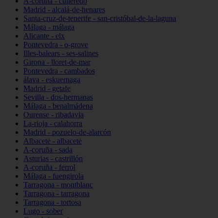
A-coruña - culleredo
Madrid - alcalá-de-henares
Santa-cruz-de-tenerife - san-cristóbal-de-la-laguna
Málaga - málaga
Alicante - elx
Pontevedra - o-grove
Illes-balears - ses-salines
Girona - lloret-de-mar
Pontevedra - cambados
álava - eskuernaga
Madrid - getafe
Sevilla - dos-hermanas
Málaga - benalmádena
Ourense - ribadavia
La-rioja - calahorra
Madrid - pozuelo-de-alarcón
Albacete - albacete
A-coruña - sada
Asturias - castrillón
A-coruña - ferrol
Málaga - fuengirola
Tarragona - montblanc
Tarragona - tarragona
Tarragona - tortosa
Lugo - sober