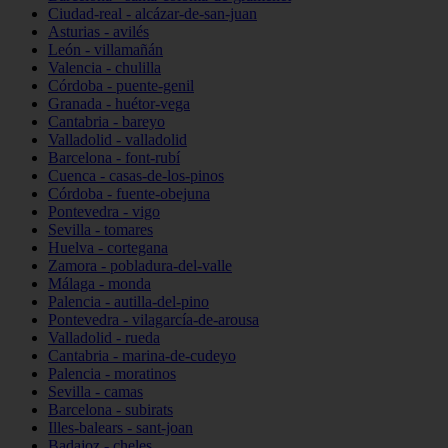
Ciudad-real - alcázar-de-san-juan
Asturias - avilés
León - villamañán
Valencia - chulilla
Córdoba - puente-genil
Granada - huétor-vega
Cantabria - bareyo
Valladolid - valladolid
Barcelona - font-rubí
Cuenca - casas-de-los-pinos
Córdoba - fuente-obejuna
Pontevedra - vigo
Sevilla - tomares
Huelva - cortegana
Zamora - pobladura-del-valle
Málaga - monda
Palencia - autilla-del-pino
Pontevedra - vilagarcía-de-arousa
Valladolid - rueda
Cantabria - marina-de-cudeyo
Palencia - moratinos
Sevilla - camas
Barcelona - subirats
Illes-balears - sant-joan
Badajoz - cheles