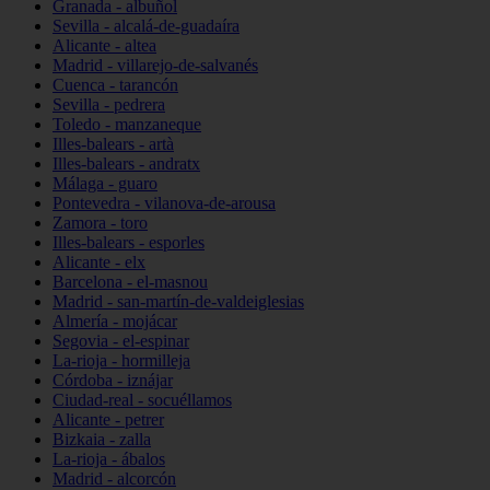
Granada - albuñol
Sevilla - alcalá-de-guadaíra
Alicante - altea
Madrid - villarejo-de-salvanés
Cuenca - tarancón
Sevilla - pedrera
Toledo - manzaneque
Illes-balears - artà
Illes-balears - andratx
Málaga - guaro
Pontevedra - vilanova-de-arousa
Zamora - toro
Illes-balears - esporles
Alicante - elx
Barcelona - el-masnou
Madrid - san-martín-de-valdeiglesias
Almería - mojácar
Segovia - el-espinar
La-rioja - hormilleja
Córdoba - iznájar
Ciudad-real - socuéllamos
Alicante - petrer
Bizkaia - zalla
La-rioja - ábalos
Madrid - alcorcón