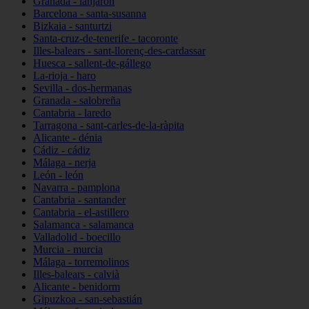
Granada - lanjarón
Barcelona - santa-susanna
Bizkaia - santurtzi
Santa-cruz-de-tenerife - tacoronte
Illes-balears - sant-llorenç-des-cardassar
Huesca - sallent-de-gállego
La-rioja - haro
Sevilla - dos-hermanas
Granada - salobreña
Cantabria - laredo
Tarragona - sant-carles-de-la-ràpita
Alicante - dénia
Cádiz - cádiz
Málaga - nerja
León - león
Navarra - pamplona
Cantabria - santander
Cantabria - el-astillero
Salamanca - salamanca
Valladolid - boecillo
Murcia - murcia
Málaga - torremolinos
Illes-balears - calvià
Alicante - benidorm
Gipuzkoa - san-sebastián