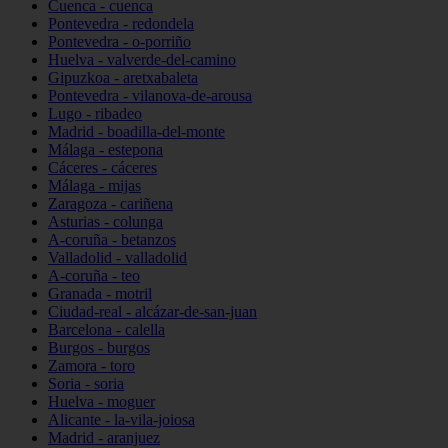
Cuenca - cuenca
Pontevedra - redondela
Pontevedra - o-porriño
Huelva - valverde-del-camino
Gipuzkoa - aretxabaleta
Pontevedra - vilanova-de-arousa
Lugo - ribadeo
Madrid - boadilla-del-monte
Málaga - estepona
Cáceres - cáceres
Málaga - mijas
Zaragoza - cariñena
Asturias - colunga
A-coruña - betanzos
Valladolid - valladolid
A-coruña - teo
Granada - motril
Ciudad-real - alcázar-de-san-juan
Barcelona - calella
Burgos - burgos
Zamora - toro
Soria - soria
Huelva - moguer
Alicante - la-vila-joiosa
Madrid - aranjuez