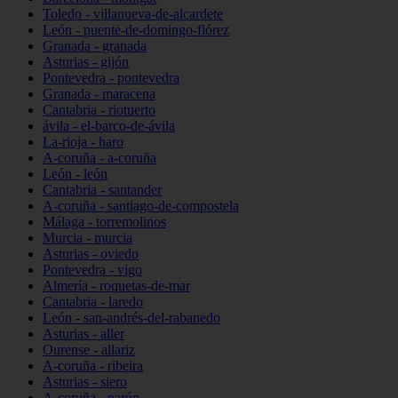
Toledo - villanueva-de-alcardete
León - puente-de-domingo-flórez
Granada - granada
Asturias - gijón
Pontevedra - pontevedra
Granada - maracena
Cantabria - riotuerto
ávila - el-barco-de-ávila
La-rioja - haro
A-coruña - a-coruña
León - león
Cantabria - santander
A-coruña - santiago-de-compostela
Málaga - torremolinos
Murcia - murcia
Asturias - oviedo
Pontevedra - vigo
Almería - roquetas-de-mar
Cantabria - laredo
León - san-andrés-del-rabanedo
Asturias - aller
Ourense - allariz
A-coruña - ribeira
Asturias - siero
A-coruña - narón