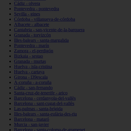
Cádiz - olvera
Pontevedra - pontevedra
Sevilla - gines
Córdoba - villanueva-de-córdoba
Albacete - albacete
Cantabria - san-vicente-de-la-barquera
Granada - torvizcón
Illes-balears - santa-margalida
Pontevedra - marín
Zamora - el-perdigón
Bizkaia - sestao
Granada - murtas
Huelva - isla-cristina
Huelva - cartaya
Girona - l39escala
A-coruña - a-coruña
Cádiz - san-fernando
Santa-cruz-de-tenerife - arico
Barcelona - cerdanyola-del-vallès
Barcelona - sant-cugat-del-vallès
Las-palmas - santa-brígida
Illes-balears - santa-eulària-des-riu
Barcelona - mataró
Murcia - san-javier
Barcelona - santa-coloma-de-gramenet