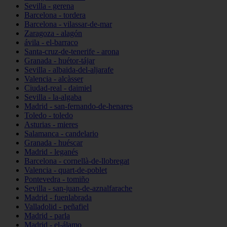
Sevilla - gerena
Barcelona - tordera
Barcelona - vilassar-de-mar
Zaragoza - alagón
ávila - el-barraco
Santa-cruz-de-tenerife - arona
Granada - huétor-tájar
Sevilla - albaida-del-aljarafe
Valencia - alcàsser
Ciudad-real - daimiel
Sevilla - la-algaba
Madrid - san-fernando-de-henares
Toledo - toledo
Asturias - mieres
Salamanca - candelario
Granada - huéscar
Madrid - leganés
Barcelona - cornellà-de-llobregat
Valencia - quart-de-poblet
Pontevedra - tomiño
Sevilla - san-juan-de-aznalfarache
Madrid - fuenlabrada
Valladolid - peñafiel
Madrid - parla
Madrid - el-álamo