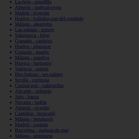
La-rioja - arnedillo
Almería - huércal-overa
Madrid - el-molar
Huelva - bollullos-par-del-condado
Málaga - algarrobo
Las-palmas - tuineje
Salamanca - béjar
Granada - capileira
Huelva - aljaraque
Granada - guadix
Málaga - manilva
Huesca - barbastro
Valencia - sagunt
Illes-balears - ses-salines
Sevilla - carmona
Ciudad-real - valdepeñas
Alicante - orihuela
Jaén - baeza
Navarra - tudela
Almería - el-ejido
Castellón - benicarló
Málaga - benahavís
Madrid - coslada
Barcelona - malgrat-de-mar
Málaga - antequera