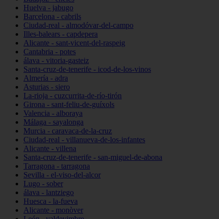
Huelva - jabugo
Barcelona - cabrils
Ciudad-real - almodóvar-del-campo
Illes-balears - capdepera
Alicante - sant-vicent-del-raspeig
Cantabria - potes
álava - vitoria-gasteiz
Santa-cruz-de-tenerife - icod-de-los-vinos
Almería - adra
Asturias - siero
La-rioja - cuzcurrita-de-río-tirón
Girona - sant-feliu-de-guíxols
Valencia - alboraya
Málaga - sayalonga
Murcia - caravaca-de-la-cruz
Ciudad-real - villanueva-de-los-infantes
Alicante - villena
Santa-cruz-de-tenerife - san-miguel-de-abona
Tarragona - tarragona
Sevilla - el-viso-del-alcor
Lugo - sober
álava - lantziego
Huesca - la-fueva
Alicante - monòver
León - valdevimbre