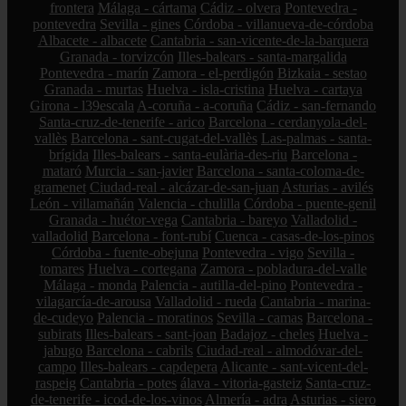
frontera
Málaga - cártama
Cádiz - olvera
Pontevedra -
pontevedra
Sevilla - gines
Córdoba - villanueva-de-córdoba
Albacete - albacete
Cantabria - san-vicente-de-la-barquera
Granada - torvizcón
Illes-balears - santa-margalida
Pontevedra - marín
Zamora - el-perdigón
Bizkaia - sestao
Granada - murtas
Huelva - isla-cristina
Huelva - cartaya
Girona - l39escala
A-coruña - a-coruña
Cádiz - san-fernando
Santa-cruz-de-tenerife - arico
Barcelona - cerdanyola-del-
vallès
Barcelona - sant-cugat-del-vallès
Las-palmas - santa-
brígida
Illes-balears - santa-eulària-des-riu
Barcelona -
mataró
Murcia - san-javier
Barcelona - santa-coloma-de-
gramenet
Ciudad-real - alcázar-de-san-juan
Asturias - avilés
León - villamañán
Valencia - chulilla
Córdoba - puente-genil
Granada - huétor-vega
Cantabria - bareyo
Valladolid -
valladolid
Barcelona - font-rubí
Cuenca - casas-de-los-pinos
Córdoba - fuente-obejuna
Pontevedra - vigo
Sevilla -
tomares
Huelva - cortegana
Zamora - pobladura-del-valle
Málaga - monda
Palencia - autilla-del-pino
Pontevedra -
vilagarcía-de-arousa
Valladolid - rueda
Cantabria - marina-
de-cudeyo
Palencia - moratinos
Sevilla - camas
Barcelona -
subirats
Illes-balears - sant-joan
Badajoz - cheles
Huelva -
jabugo
Barcelona - cabrils
Ciudad-real - almodóvar-del-
campo
Illes-balears - capdepera
Alicante - sant-vicent-del-
raspeig
Cantabria - potes
álava - vitoria-gasteiz
Santa-cruz-
de-tenerife - icod-de-los-vinos
Almería - adra
Asturias - siero