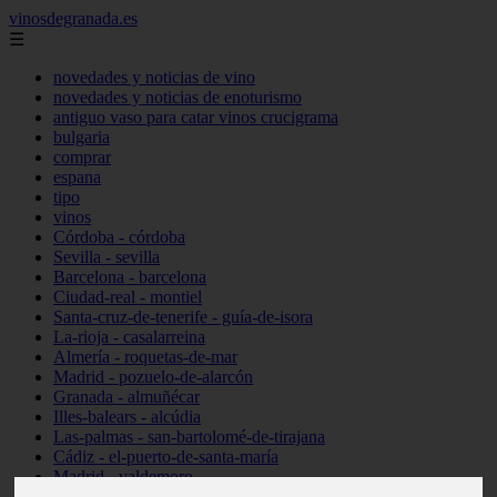
vinosdegranada.es
☰
novedades y noticias de vino
novedades y noticias de enoturismo
antiguo vaso para catar vinos crucigrama
bulgaria
comprar
espana
tipo
vinos
Córdoba - córdoba
Sevilla - sevilla
Barcelona - barcelona
Ciudad-real - montiel
Santa-cruz-de-tenerife - guía-de-isora
La-rioja - casalarreina
Almería - roquetas-de-mar
Madrid - pozuelo-de-alarcón
Granada - almuñécar
Illes-balears - alcúdia
Las-palmas - san-bartolomé-de-tirajana
Cádiz - el-puerto-de-santa-maría
Madrid - valdemoro
Granada - pulianas