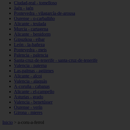
Ciudad-real - tomelloso
Jaén - jaén
Pontevedra - vilagarcía-de-arousa
Ourense - o-carballiño
Alicante - teulada
Murcia - cartagena
Alicante - benidorm
Gipuzkoa - eibar
León - la-bañeza
Pontevedra - meis
Palencia - palencia
Santa-cruz-de-tenerife - santa-cruz-de-tenerife
Valencia - paterna
Las-palmas - agüimes
Alicante - alcoi
Valencia - alaquàs
A-coruña - cabanas
Alicante - el-campello
Asturias - grado
Valencia - benetússer
Ourense - verín
Girona - mieres
Inicio
>
a-coru-a-ferrol