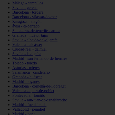
Málaga - campillos
Sevilla - gerena
Barcelona - tordera
Barcelona - vilassar-de-mar
Zaragoza - alagón
ávila - el-barraco
Santa-cruz-de-tenerife - arona
Granada - huétor-tájar
Sevilla - albaida-del-aljarafe
Valencia - alcàsser
Ciudad-real - daimiel
Sevilla - la-algaba
Madrid - san-fernando-de-henares
Toledo - toledo
Asturias - mieres
Salamanca - candelario
Granada - huéscar
Madrid - leganés
Barcelona - cornellà-de-llobregat
Valencia - quart-de-poblet
Pontevedra - tomiño
Sevilla - san-juan-de-aznalfarache
Madrid - fuenlabrada
Valladolid - peñafiel
Madrid - parla