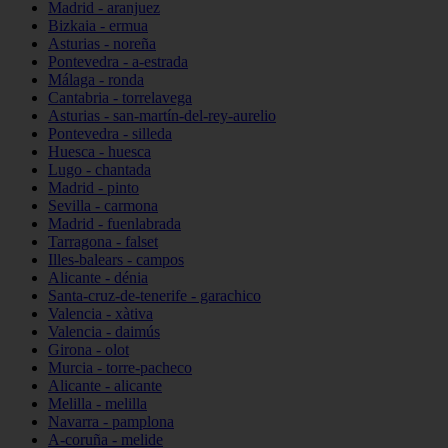
Madrid - aranjuez
Bizkaia - ermua
Asturias - noreña
Pontevedra - a-estrada
Málaga - ronda
Cantabria - torrelavega
Asturias - san-martín-del-rey-aurelio
Pontevedra - silleda
Huesca - huesca
Lugo - chantada
Madrid - pinto
Sevilla - carmona
Madrid - fuenlabrada
Tarragona - falset
Illes-balears - campos
Alicante - dénia
Santa-cruz-de-tenerife - garachico
Valencia - xàtiva
Valencia - daimús
Girona - olot
Murcia - torre-pacheco
Alicante - alicante
Melilla - melilla
Navarra - pamplona
A-coruña - melide