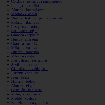
Córdoba - peñarroya-pueblonuevo
La-rioja - arnedillo
Almería - huércal-overa
Madrid - el-molar
Huelva - bollullos-par-del-condado
Málaga - algarrobo
Las-palmas - tuineje
Salamanca - béjar
Granada - capileira
Huelva - aljaraque
Granada - guadix
Málaga - manilva
Huesca - barbastro
Valencia - sagunt
Illes-balears - ses-salines
Sevilla - carmona
Ciudad-real - valdepeñas
Alicante - orihuela
Jaén - baeza
Navarra - tudela
Almería - el-ejido
Castellón - benicarló
Málaga - benahavís
Madrid - coslada
Barcelona - malgrat-de-mar