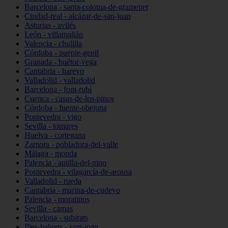
Barcelona - santa-coloma-de-gramenet
Ciudad-real - alcázar-de-san-juan
Asturias - avilés
León - villamañán
Valencia - chulilla
Córdoba - puente-genil
Granada - huétor-vega
Cantabria - bareyo
Valladolid - valladolid
Barcelona - font-rubí
Cuenca - casas-de-los-pinos
Córdoba - fuente-obejuna
Pontevedra - vigo
Sevilla - tomares
Huelva - cortegana
Zamora - pobladura-del-valle
Málaga - monda
Palencia - autilla-del-pino
Pontevedra - vilagarcía-de-arousa
Valladolid - rueda
Cantabria - marina-de-cudeyo
Palencia - moratinos
Sevilla - camas
Barcelona - subirats
Illes-balears - sant-joan