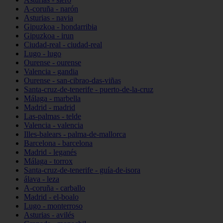
A-coruña - narón
Asturias - navia
Gipuzkoa - hondarribia
Gipuzkoa - irun
Ciudad-real - ciudad-real
Lugo - lugo
Ourense - ourense
Valencia - gandia
Ourense - san-cibrao-das-viñas
Santa-cruz-de-tenerife - puerto-de-la-cruz
Málaga - marbella
Madrid - madrid
Las-palmas - telde
Valencia - valencia
Illes-balears - palma-de-mallorca
Barcelona - barcelona
Madrid - leganés
Málaga - torrox
Santa-cruz-de-tenerife - guía-de-isora
álava - leza
A-coruña - carballo
Madrid - el-boalo
Lugo - monterroso
Asturias - avilés