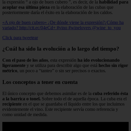
la expresión “ a ojo de buen cubero ”, es decir, de la
habilidad para
acoplar esa última pieza
en la elaboración de las cubas que
posteriormente daría el éxito en la elaboración de los caldos.
«A ojo de buen cubero» ¿De dónde viene la expresión?¿Cómo ha
variado? http://ctt.ec/04eCd+ #vino #winelovers @wine_to_you
Click para tweetear
¿Cuál ha sido la evolución a lo largo del tiempo?
Con el paso de los años
, esta expresión
ha ido evolucionando
ligeramente
y se utiliza para describir algo que está
hecho sin rigor
métrico
, un poco a “tanteo” o sin ser precisos o exactos.
Los conceptos a tener en cuenta
El único concepto que debemos asimilar es de la
cuba referido ésta
a la barrica o tonel.
Sobre todo el de aquella época. La cuba era el
recipiente
en el que se guardaba el líquido entre los que incluimos
evidentemente el vino. Este recipiente servía como referencia y
como unidad de medida.