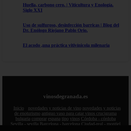
Huella, carbono cero. | Viticultura y Enología.
Siglo XXI
Uso de sulfuroso, desinfección barricas | Blog del
Dr. Enólogo Riojano Pablo Orio.
El acodo ,una práctica vitivínicola milenaria
vinosdegranada.es
Inicio
novedades y noticias de vino
novedades y noticias
de enoturismo
antiguo vaso para catar vinos crucigrama
bulgaria
comprar
espana
tipo
vinos
Córdoba - córdoba
Sevilla - sevilla
Barcelona - barcelona
Ciudad-real - montiel
Santa-cruz-de-tenerife - guía-de-isora
La-rioja - casalarreina