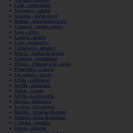
León - valdevimbre
Tarragona - calafell
Granada - güejar-sierra
Bizkaia - amorebieta-etxano
Cantabria - medio-cudeyo
Lugo - cervo
La-rioja - lardero
León - molinaseca
Ciudad-real - almagro
Murcia - molina-de-segura
Zaragoza - fuendejalón
Huesca - villanueva-de-sigena
Pontevedra - o-grove
Las-palmas - arucas
Lleida - mollerussa
Sevilla - aznalcázar
Toledo - bargas
Sevilla - la-rinconada
Huesca - adahuesca
La-rioja - san-asensio
Madrid - colmenar-de-oreja
Almería - láujar-de-andarax
Córdoba - montilla
Girona - palamós