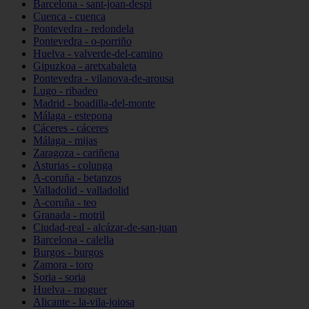
Barcelona - sant-joan-despí
Cuenca - cuenca
Pontevedra - redondela
Pontevedra - o-porriño
Huelva - valverde-del-camino
Gipuzkoa - aretxabaleta
Pontevedra - vilanova-de-arousa
Lugo - ribadeo
Madrid - boadilla-del-monte
Málaga - estepona
Cáceres - cáceres
Málaga - mijas
Zaragoza - cariñena
Asturias - colunga
A-coruña - betanzos
Valladolid - valladolid
A-coruña - teo
Granada - motril
Ciudad-real - alcázar-de-san-juan
Barcelona - calella
Burgos - burgos
Zamora - toro
Soria - soria
Huelva - moguer
Alicante - la-vila-joiosa