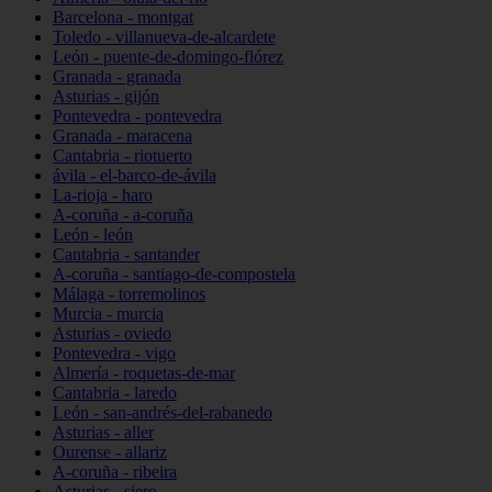
Barcelona - montgat
Toledo - villanueva-de-alcardete
León - puente-de-domingo-flórez
Granada - granada
Asturias - gijón
Pontevedra - pontevedra
Granada - maracena
Cantabria - riotuerto
ávila - el-barco-de-ávila
La-rioja - haro
A-coruña - a-coruña
León - león
Cantabria - santander
A-coruña - santiago-de-compostela
Málaga - torremolinos
Murcia - murcia
Asturias - oviedo
Pontevedra - vigo
Almería - roquetas-de-mar
Cantabria - laredo
León - san-andrés-del-rabanedo
Asturias - aller
Ourense - allariz
A-coruña - ribeira
Asturias - siero