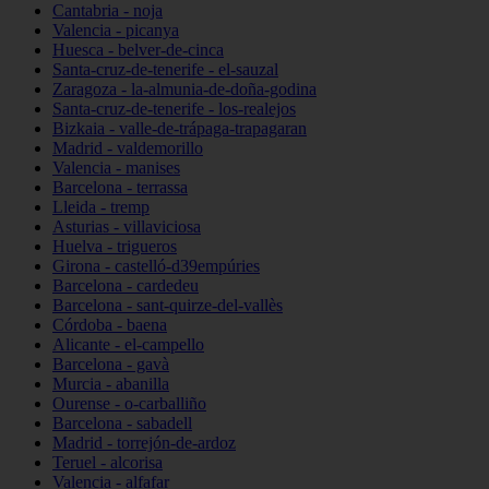
Cantabria - noja
Valencia - picanya
Huesca - belver-de-cinca
Santa-cruz-de-tenerife - el-sauzal
Zaragoza - la-almunia-de-doña-godina
Santa-cruz-de-tenerife - los-realejos
Bizkaia - valle-de-trápaga-trapagaran
Madrid - valdemorillo
Valencia - manises
Barcelona - terrassa
Lleida - tremp
Asturias - villaviciosa
Huelva - trigueros
Girona - castelló-d39empúries
Barcelona - cardedeu
Barcelona - sant-quirze-del-vallès
Córdoba - baena
Alicante - el-campello
Barcelona - gavà
Murcia - abanilla
Ourense - o-carballiño
Barcelona - sabadell
Madrid - torrejón-de-ardoz
Teruel - alcorisa
Valencia - alfafar