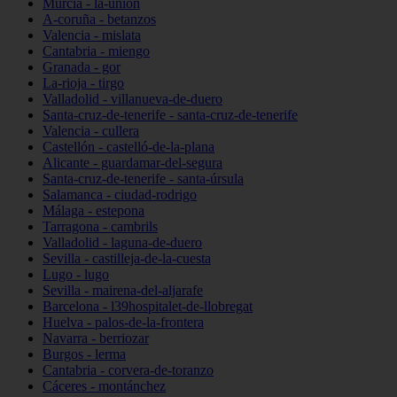
Murcia - la-unión
A-coruña - betanzos
Valencia - mislata
Cantabria - miengo
Granada - gor
La-rioja - tirgo
Valladolid - villanueva-de-duero
Santa-cruz-de-tenerife - santa-cruz-de-tenerife
Valencia - cullera
Castellón - castelló-de-la-plana
Alicante - guardamar-del-segura
Santa-cruz-de-tenerife - santa-úrsula
Salamanca - ciudad-rodrigo
Málaga - estepona
Tarragona - cambrils
Valladolid - laguna-de-duero
Sevilla - castilleja-de-la-cuesta
Lugo - lugo
Sevilla - mairena-del-aljarafe
Barcelona - l39hospitalet-de-llobregat
Huelva - palos-de-la-frontera
Navarra - berriozar
Burgos - lerma
Cantabria - corvera-de-toranzo
Cáceres - montánchez