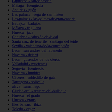
Gipuzkoa - san-sebastián
Málaga - fuengirola
Asturias - gijón
Las-palmas - vega-de-san-mateo
Las-palmas - las-palmas-de-gran-canaria
Badajoz - badajoz
Málaga - frigiliana
Huesca - jaca
Cantabria - cabezón-de-la-sal
Santa-cruz-de-tenerife - santiago-del-teide
Sevilla - valencina-de-la-concepción
León - san-andrés-del-rabanedo
Navarra - deierri
León - gusendos-de-los-oteros
Valladolid - mucientes
Segovia - fuentesoto
Navarra - lumbier
Cáceres - robledillo-de-gata
Tarragona - solivella
álava - samaniego
Ciudad-real - retuerta-del-bullaque
Huesca - el-grado
Huesca - graus
Illes-balears - ibiza
Toledo - orgaz