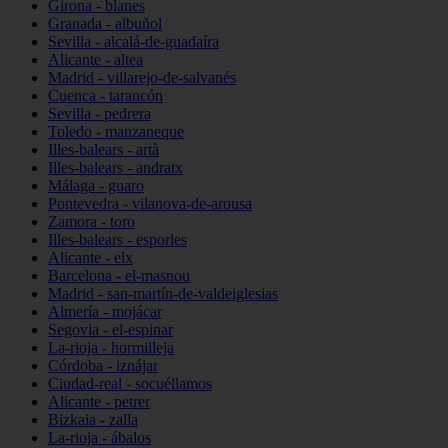
Girona - blanes
Granada - albuñol
Sevilla - alcalá-de-guadaíra
Alicante - altea
Madrid - villarejo-de-salvanés
Cuenca - tarancón
Sevilla - pedrera
Toledo - manzaneque
Illes-balears - artà
Illes-balears - andratx
Málaga - guaro
Pontevedra - vilanova-de-arousa
Zamora - toro
Illes-balears - esporles
Alicante - elx
Barcelona - el-masnou
Madrid - san-martín-de-valdeiglesias
Almería - mojácar
Segovia - el-espinar
La-rioja - hormilleja
Córdoba - iznájar
Ciudad-real - socuéllamos
Alicante - petrer
Bizkaia - zalla
La-rioja - ábalos