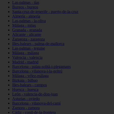
Las-palmas - tías
Burgos - burgos
Santa-cruz-de-tenerife - puerto-de-la-cruz
Almería - almería
Las-palmas - la-oliva
Málaga - mijas
Granada - granada
Alicante - alicante
Zaragoza - zaragoza
Illes-balears - palma-de-mallorca
Las-palmas - teguise
Málaga - málaga
Valencia - valencia
Madrid - madrid
Barcelona - palau-solità-i-plegamans
Barcelona - vilanova-i-la-geltrú
Málaga - vélez-málaga
Bizkaia - bilbao
Illes-balears - campos
Huesca - huesca
León - valencia-de-don-juan
Asturias - oviedo
Barcelona - vilanova-del-camí
Zamora - zamora
Cádiz - conil-de-la-frontera