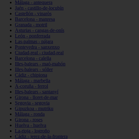
Málaga - antequera
Jaén - castillo-de-locubín
Castellón - vinaròs
Barcelona - manresa
Granada - motril
Asturias - cangas-de-onís
León - ponferrada
Las-palmas - pájara
Pontevedra - sanxenxo
Ciudad-real - ciudad-real
Barcelona - calella
Illes-balears - maó-mahón
Illes-balears - sóller
Cádiz - chipiona
Málaga - marbella
A-coruña - ferrol
Illes-balears - santanyí
Girona - lloret-de-mar
Segovia - segovia
Gipuzkoa - mutriku
Málaga - ronda
Girona - roses
Huelva - huelva
La-rioja - logroño
Cádiz - jerez-de-la-frontera