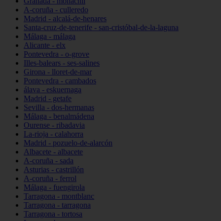
Granada - monachil
A-coruña - culleredo
Madrid - alcalá-de-henares
Santa-cruz-de-tenerife - san-cristóbal-de-la-laguna
Málaga - málaga
Alicante - elx
Pontevedra - o-grove
Illes-balears - ses-salines
Girona - lloret-de-mar
Pontevedra - cambados
álava - eskuernaga
Madrid - getafe
Sevilla - dos-hermanas
Málaga - benalmádena
Ourense - ribadavia
La-rioja - calahorra
Madrid - pozuelo-de-alarcón
Albacete - albacete
A-coruña - sada
Asturias - castrillón
A-coruña - ferrol
Málaga - fuengirola
Tarragona - montblanc
Tarragona - tarragona
Tarragona - tortosa