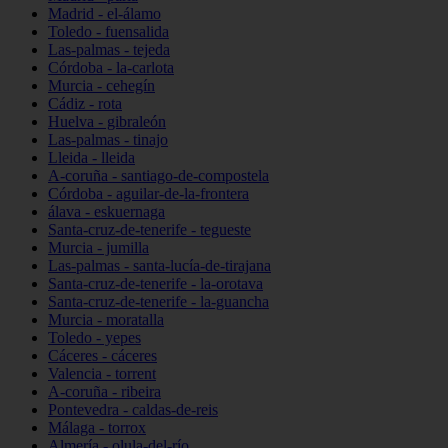
Madrid - el-álamo
Toledo - fuensalida
Las-palmas - tejeda
Córdoba - la-carlota
Murcia - cehegín
Cádiz - rota
Huelva - gibraleón
Las-palmas - tinajo
Lleida - lleida
A-coruña - santiago-de-compostela
Córdoba - aguilar-de-la-frontera
álava - eskuernaga
Santa-cruz-de-tenerife - tegueste
Murcia - jumilla
Las-palmas - santa-lucía-de-tirajana
Santa-cruz-de-tenerife - la-orotava
Santa-cruz-de-tenerife - la-guancha
Murcia - moratalla
Toledo - yepes
Cáceres - cáceres
Valencia - torrent
A-coruña - ribeira
Pontevedra - caldas-de-reis
Málaga - torrox
Almería - olula-del-río