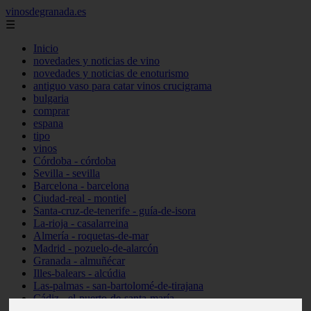
vinosdegranada.es
☰
Inicio
novedades y noticias de vino
novedades y noticias de enoturismo
antiguo vaso para catar vinos crucigrama
bulgaria
comprar
espana
tipo
vinos
Córdoba - córdoba
Sevilla - sevilla
Barcelona - barcelona
Ciudad-real - montiel
Santa-cruz-de-tenerife - guía-de-isora
La-rioja - casalarreina
Almería - roquetas-de-mar
Madrid - pozuelo-de-alarcón
Granada - almuñécar
Illes-balears - alcúdia
Las-palmas - san-bartolomé-de-tirajana
Cádiz - el-puerto-de-santa-maría
Madrid - valdemoro