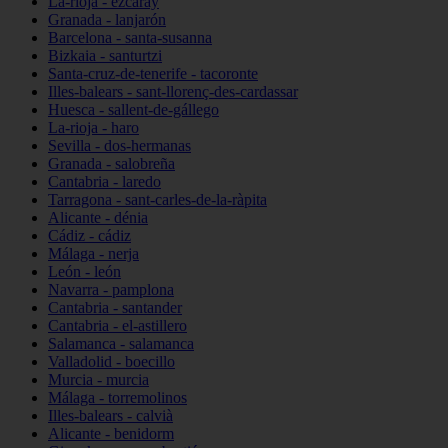
La-rioja - ezcaray
Granada - lanjarón
Barcelona - santa-susanna
Bizkaia - santurtzi
Santa-cruz-de-tenerife - tacoronte
Illes-balears - sant-llorenç-des-cardassar
Huesca - sallent-de-gállego
La-rioja - haro
Sevilla - dos-hermanas
Granada - salobreña
Cantabria - laredo
Tarragona - sant-carles-de-la-ràpita
Alicante - dénia
Cádiz - cádiz
Málaga - nerja
León - león
Navarra - pamplona
Cantabria - santander
Cantabria - el-astillero
Salamanca - salamanca
Valladolid - boecillo
Murcia - murcia
Málaga - torremolinos
Illes-balears - calvià
Alicante - benidorm