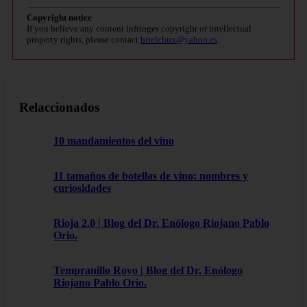
Copyright notice
If you believe any content infringes copyright or intellectual
property rights, please contact
bitelchux@yahoo.es
.
Relaccionados
10 mandamientos del vino
11 tamaños de botellas de vino: nombres y
curiosidades
Rioja 2.0 | Blog del Dr. Enólogo Riojano Pablo
Orio.
Tempranillo Royo | Blog del Dr. Enólogo
Riojano Pablo Orio.