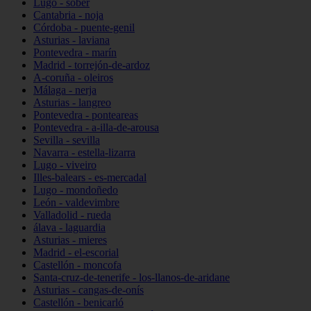
Lugo - sober
Cantabria - noja
Córdoba - puente-genil
Asturias - laviana
Pontevedra - marín
Madrid - torrejón-de-ardoz
A-coruña - oleiros
Málaga - nerja
Asturias - langreo
Pontevedra - ponteareas
Pontevedra - a-illa-de-arousa
Sevilla - sevilla
Navarra - estella-lizarra
Lugo - viveiro
Illes-balears - es-mercadal
Lugo - mondoñedo
León - valdevimbre
Valladolid - rueda
álava - laguardia
Asturias - mieres
Madrid - el-escorial
Castellón - moncofa
Santa-cruz-de-tenerife - los-llanos-de-aridane
Asturias - cangas-de-onís
Castellón - benicarló