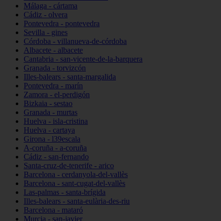
Málaga - cártama
Cádiz - olvera
Pontevedra - pontevedra
Sevilla - gines
Córdoba - villanueva-de-córdoba
Albacete - albacete
Cantabria - san-vicente-de-la-barquera
Granada - torvizcón
Illes-balears - santa-margalida
Pontevedra - marín
Zamora - el-perdigón
Bizkaia - sestao
Granada - murtas
Huelva - isla-cristina
Huelva - cartaya
Girona - l39escala
A-coruña - a-coruña
Cádiz - san-fernando
Santa-cruz-de-tenerife - arico
Barcelona - cerdanyola-del-vallès
Barcelona - sant-cugat-del-vallès
Las-palmas - santa-brígida
Illes-balears - santa-eulària-des-riu
Barcelona - mataró
Murcia - san-javier