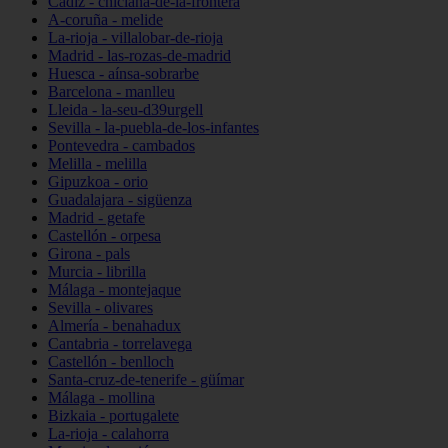
Cádiz - chiclana-de-la-frontera
A-coruña - melide
La-rioja - villalobar-de-rioja
Madrid - las-rozas-de-madrid
Huesca - aínsa-sobrarbe
Barcelona - manlleu
Lleida - la-seu-d39urgell
Sevilla - la-puebla-de-los-infantes
Pontevedra - cambados
Melilla - melilla
Gipuzkoa - orio
Guadalajara - sigüenza
Madrid - getafe
Castellón - orpesa
Girona - pals
Murcia - librilla
Málaga - montejaque
Sevilla - olivares
Almería - benahadux
Cantabria - torrelavega
Castellón - benlloch
Santa-cruz-de-tenerife - güímar
Málaga - mollina
Bizkaia - portugalete
La-rioja - calahorra