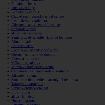
Badajoz - cheles
Huelva - jabugo
Barcelona - cabrils
Ciudad-real - almodóvar-del-campo
Illes-balears - capdepera
Alicante - sant-vicent-del-raspeig
Cantabria - potes
álava - vitoria-gasteiz
Santa-cruz-de-tenerife - icod-de-los-vinos
Almería - adra
Asturias - siero
La-rioja - cuzcurrita-de-río-tirón
Girona - sant-feliu-de-guíxols
Valencia - alboraya
Málaga - sayalonga
Murcia - caravaca-de-la-cruz
Ciudad-real - villanueva-de-los-infantes
Alicante - villena
Santa-cruz-de-tenerife - san-miguel-de-abona
Tarragona - tarragona
Sevilla - el-viso-del-alcor
Lugo - sober
álava - lantziego
Huesca - la-fueva
Alicante - monòver