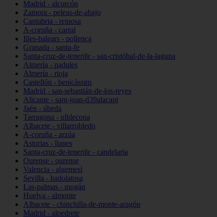
Madrid - alcorcón
Zamora - peleas-de-abajo
Cantabria - reinosa
A-coruña - carral
Illes-balears - pollença
Granada - santa-fe
Santa-cruz-de-tenerife - san-cristóbal-de-la-laguna
Almería - padules
Almería - rioja
Castellón - benicàssim
Madrid - san-sebastián-de-los-reyes
Alicante - sant-joan-d39alacant
Jaén - úbeda
Tarragona - ulldecona
Albacete - villarrobledo
A-coruña - arzúa
Asturias - llanes
Santa-cruz-de-tenerife - candelaria
Ourense - ourense
Valencia - algemesí
Sevilla - badolatosa
Las-palmas - mogán
Huelva - almonte
Albacete - chinchilla-de-monte-aragón
Madrid - alpedrete