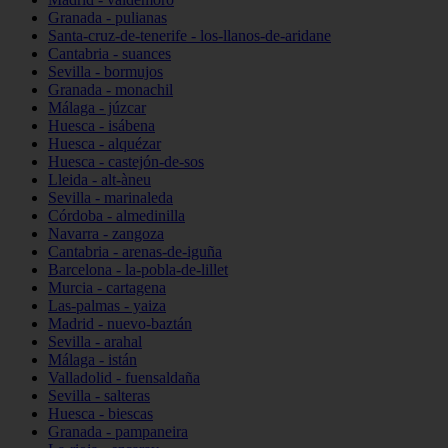
Granada - pulianas
Santa-cruz-de-tenerife - los-llanos-de-aridane
Cantabria - suances
Sevilla - bormujos
Granada - monachil
Málaga - júzcar
Huesca - isábena
Huesca - alquézar
Huesca - castejón-de-sos
Lleida - alt-àneu
Sevilla - marinaleda
Córdoba - almedinilla
Navarra - zangoza
Cantabria - arenas-de-iguña
Barcelona - la-pobla-de-lillet
Murcia - cartagena
Las-palmas - yaiza
Madrid - nuevo-baztán
Sevilla - arahal
Málaga - istán
Valladolid - fuensaldaña
Sevilla - salteras
Huesca - biescas
Granada - pampaneira