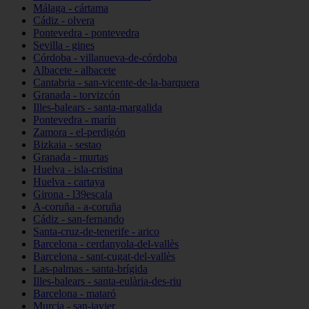
Málaga - cártama
Cádiz - olvera
Pontevedra - pontevedra
Sevilla - gines
Córdoba - villanueva-de-córdoba
Albacete - albacete
Cantabria - san-vicente-de-la-barquera
Granada - torvizcón
Illes-balears - santa-margalida
Pontevedra - marín
Zamora - el-perdigón
Bizkaia - sestao
Granada - murtas
Huelva - isla-cristina
Huelva - cartaya
Girona - l39escala
A-coruña - a-coruña
Cádiz - san-fernando
Santa-cruz-de-tenerife - arico
Barcelona - cerdanyola-del-vallès
Barcelona - sant-cugat-del-vallès
Las-palmas - santa-brígida
Illes-balears - santa-eulària-des-riu
Barcelona - mataró
Murcia - san-javier