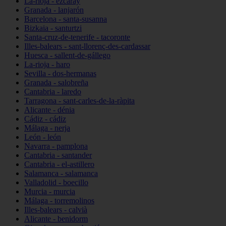
La-rioja - ezcaray
Granada - lanjarón
Barcelona - santa-susanna
Bizkaia - santurtzi
Santa-cruz-de-tenerife - tacoronte
Illes-balears - sant-llorenç-des-cardassar
Huesca - sallent-de-gállego
La-rioja - haro
Sevilla - dos-hermanas
Granada - salobreña
Cantabria - laredo
Tarragona - sant-carles-de-la-ràpita
Alicante - dénia
Cádiz - cádiz
Málaga - nerja
León - león
Navarra - pamplona
Cantabria - santander
Cantabria - el-astillero
Salamanca - salamanca
Valladolid - boecillo
Murcia - murcia
Málaga - torremolinos
Illes-balears - calvià
Alicante - benidorm