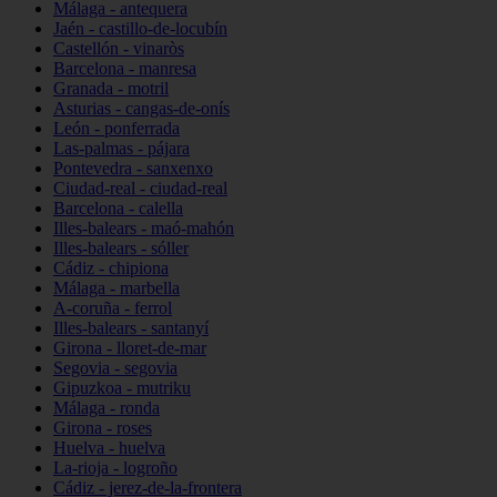
Málaga - antequera
Jaén - castillo-de-locubín
Castellón - vinaròs
Barcelona - manresa
Granada - motril
Asturias - cangas-de-onís
León - ponferrada
Las-palmas - pájara
Pontevedra - sanxenxo
Ciudad-real - ciudad-real
Barcelona - calella
Illes-balears - maó-mahón
Illes-balears - sóller
Cádiz - chipiona
Málaga - marbella
A-coruña - ferrol
Illes-balears - santanyí
Girona - lloret-de-mar
Segovia - segovia
Gipuzkoa - mutriku
Málaga - ronda
Girona - roses
Huelva - huelva
La-rioja - logroño
Cádiz - jerez-de-la-frontera