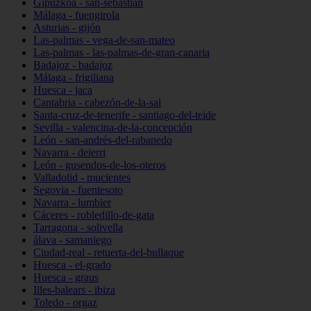
Gipuzkoa - san-sebastián
Málaga - fuengirola
Asturias - gijón
Las-palmas - vega-de-san-mateo
Las-palmas - las-palmas-de-gran-canaria
Badajoz - badajoz
Málaga - frigiliana
Huesca - jaca
Cantabria - cabezón-de-la-sal
Santa-cruz-de-tenerife - santiago-del-teide
Sevilla - valencina-de-la-concepción
León - san-andrés-del-rabanedo
Navarra - deierri
León - gusendos-de-los-oteros
Valladolid - mucientes
Segovia - fuentesoto
Navarra - lumbier
Cáceres - robledillo-de-gata
Tarragona - solivella
álava - samaniego
Ciudad-real - retuerta-del-bullaque
Huesca - el-grado
Huesca - graus
Illes-balears - ibiza
Toledo - orgaz