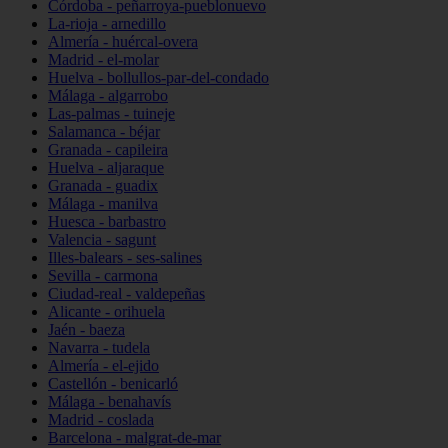
Córdoba - peñarroya-pueblonuevo
La-rioja - arnedillo
Almería - huércal-overa
Madrid - el-molar
Huelva - bollullos-par-del-condado
Málaga - algarrobo
Las-palmas - tuineje
Salamanca - béjar
Granada - capileira
Huelva - aljaraque
Granada - guadix
Málaga - manilva
Huesca - barbastro
Valencia - sagunt
Illes-balears - ses-salines
Sevilla - carmona
Ciudad-real - valdepeñas
Alicante - orihuela
Jaén - baeza
Navarra - tudela
Almería - el-ejido
Castellón - benicarló
Málaga - benahavís
Madrid - coslada
Barcelona - malgrat-de-mar