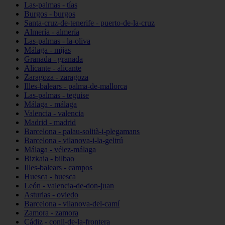
Las-palmas - tías
Burgos - burgos
Santa-cruz-de-tenerife - puerto-de-la-cruz
Almería - almería
Las-palmas - la-oliva
Málaga - mijas
Granada - granada
Alicante - alicante
Zaragoza - zaragoza
Illes-balears - palma-de-mallorca
Las-palmas - teguise
Málaga - málaga
Valencia - valencia
Madrid - madrid
Barcelona - palau-solità-i-plegamans
Barcelona - vilanova-i-la-geltrú
Málaga - vélez-málaga
Bizkaia - bilbao
Illes-balears - campos
Huesca - huesca
León - valencia-de-don-juan
Asturias - oviedo
Barcelona - vilanova-del-camí
Zamora - zamora
Cádiz - conil-de-la-frontera