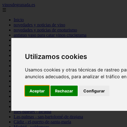
vinosdegranada.es
☰
Inicio
novedades y noticias de vino
novedades y noticias de enoturismo
antiguo vaso para catar vinos crucigrama
bulgaria
comprar
espana
Utilizamos cookies
tipo
vinos
Córdoba - córdoba
Usamos cookies y otras técnicas de rastreo pa
Sevilla - sevilla
Barcelona - barcelona
anuncios adecuados, para analizar el tráfico e
Ciudad-real - montiel
Santa-cruz-de-tenerife - guía-de-isora
Aceptar
Rechazar
Configurar
La-rioja - casalarreina
Almería - roquetas-de-mar
Madrid - pozuelo-de-alarcón
Granada - almuñécar
Illes-balears - alcúdia
Las-palmas - san-bartolomé-de-tirajana
Cádiz - el-puerto-de-santa-maría
Madrid - valdemoro