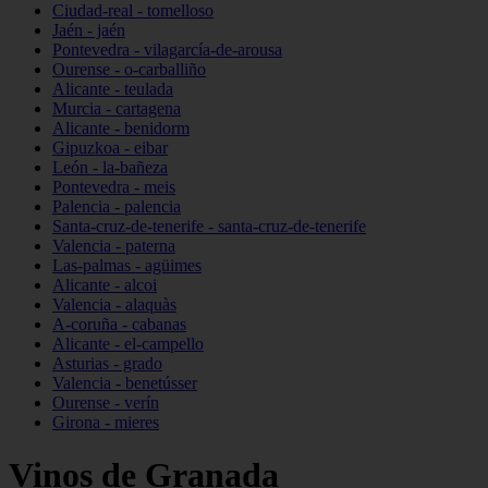
Ciudad-real - tomelloso
Jaén - jaén
Pontevedra - vilagarcía-de-arousa
Ourense - o-carballiño
Alicante - teulada
Murcia - cartagena
Alicante - benidorm
Gipuzkoa - eibar
León - la-bañeza
Pontevedra - meis
Palencia - palencia
Santa-cruz-de-tenerife - santa-cruz-de-tenerife
Valencia - paterna
Las-palmas - agüimes
Alicante - alcoi
Valencia - alaquàs
A-coruña - cabanas
Alicante - el-campello
Asturias - grado
Valencia - benetússer
Ourense - verín
Girona - mieres
Vinos de Granada