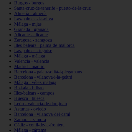
Burgos - burgos
Santa-cruz-de-tenerife - puerto-de-la-cruz
Almería - almería
Las-palmas - la-oliva
Málaga - mijas
Granada - granada
Alicante - alicante
Zaragoza - zaragoza
Illes-balears - palma-de-mallorca
Las-palmas - teguise
Málaga - málaga
Valencia - valencia
Madrid - madrid
Barcelona - palau-solità-i-plegamans
Barcelona - vilanova-i-la-geltrú
Málaga - vélez-málaga
Bizkaia - bilbao
Illes-balears - campos
Huesca - huesca
León - valencia-de-don-juan
Asturias - oviedo
Barcelona - vilanova-del-camí
Zamora - zamora
Cádiz - conil-de-la-frontera
Málaga - cártama