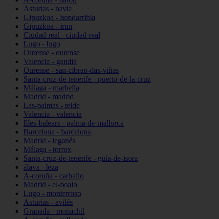
Asturias - navia
Gipuzkoa - hondarribia
Gipuzkoa - irun
Ciudad-real - ciudad-real
Lugo - lugo
Ourense - ourense
Valencia - gandia
Ourense - san-cibrao-das-viñas
Santa-cruz-de-tenerife - puerto-de-la-cruz
Málaga - marbella
Madrid - madrid
Las-palmas - telde
Valencia - valencia
Illes-balears - palma-de-mallorca
Barcelona - barcelona
Madrid - leganés
Málaga - torrox
Santa-cruz-de-tenerife - guía-de-isora
álava - leza
A-coruña - carballo
Madrid - el-boalo
Lugo - monterroso
Asturias - avilés
Granada - monachil