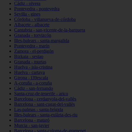
Cádiz - olvera
Pontevedra - pontevedra
Sevilla - gines
Córdoba - villanueva-de-córdoba
Albacete - albacete
Cantabria - san-vicente-de-la-barquera
Granada - torvizcón
Illes-balears - santa-margalida
Pontevedra - marín
Zamora - el-perdigón
Bizkaia - sestao
Granada - murtas
Huelva - isla-cristina
Huelva - cartaya
Girona - l39escala
A-coruña - a-coruña
Cádiz - san-fernando
Santa-cruz-de-tenerife - arico
Barcelona - cerdanyola-del-vallès
Barcelona - sant-cugat-del-vallès
Las-palmas - santa-brígida
Illes-balears - santa-eulària-des-riu
Barcelona - mataró
Murcia - san-javier
Barcelona - santa-coloma-de-gramenet