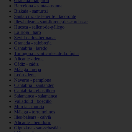
Granada - lanjarón
Barcelona - santa-susanna
Bizkaia - santurtzi
Santa-cruz-de-tenerife - tacoronte
Illes-balears - sant-llorenç-des-cardassar
Huesca - sallent-de-gállego
La-rioja - haro
Sevilla - dos-hermanas
Granada - salobreña
Cantabria - laredo
Tarragona - sant-carles-de-la-ràpita
Alicante - dénia
Cádiz - cádiz
Málaga - nerja
León - león
Navarra - pamplona
Cantabria - santander
Cantabria - el-astillero
Salamanca - salamanca
Valladolid - boecillo
Murcia - murcia
Málaga - torremolinos
Illes-balears - calvià
Alicante - benidorm
Gipuzkoa - san-sebastián