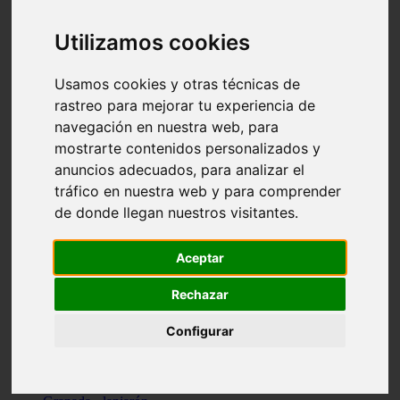
Santa-cruz-de-tenerife - los-llanos-de-aridane
Cantabria - suances
Utilizamos cookies
Sevilla - bormujos
Granada - monachil
Málaga - júzcar
Usamos cookies y otras técnicas de
Huesca - isábena
rastreo para mejorar tu experiencia de
Huesca - alquézar
navegación en nuestra web, para
Huesca - castejón-de-sos
Lleida - alt-àneu
mostrarte contenidos personalizados y
Sevilla - marinaleda
anuncios adecuados, para analizar el
Córdoba - almedinilla
tráfico en nuestra web y para comprender
Navarra - zangoza
Cantabria - arenas-de-iguña
de donde llegan nuestros visitantes.
Barcelona - la-pobla-de-lillet
Murcia - cartagena
Las-palmas - yaiza
Aceptar
Madrid - nuevo-baztán
Sevilla - arahal
Rechazar
Málaga - istán
Valladolid - fuensaldaña
Configurar
Sevilla - salteras
Huesca - biescas
Granada - pampaneira
La-rioja - ezcaray