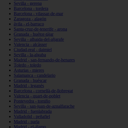
Sevilla - gerena
Barcelona - tordera
Barcelona - vilassar-de-mar
Zaragoza - alagón
ávila - el-barraco
Santa-cruz-de-tenerife - arona
Granada - huétor-tájar
Sevilla - albaida-del-aljarafe
Valencia - alcàsser
Ciudad-real - daimiel
Sevilla - la-algaba
Madrid - san-fernando-de-henares
Toledo - toledo
Asturias - mieres
Salamanca - candelario
Granada - huéscar
Madrid - leganés
Barcelona - cornellà-de-llobregat
Valencia - quart-de-poblet
Pontevedra - tomiño
Sevilla - san-juan-de-aznalfarache
Madrid - fuenlabrada
Valladolid - peñafiel
Madrid - parla
Madrid - el-álamo