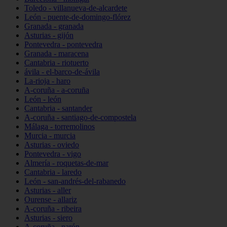
Toledo - villanueva-de-alcardete
León - puente-de-domingo-flórez
Granada - granada
Asturias - gijón
Pontevedra - pontevedra
Granada - maracena
Cantabria - riotuerto
ávila - el-barco-de-ávila
La-rioja - haro
A-coruña - a-coruña
León - león
Cantabria - santander
A-coruña - santiago-de-compostela
Málaga - torremolinos
Murcia - murcia
Asturias - oviedo
Pontevedra - vigo
Almería - roquetas-de-mar
Cantabria - laredo
León - san-andrés-del-rabanedo
Asturias - aller
Ourense - allariz
A-coruña - ribeira
Asturias - siero
A-coruña - narón