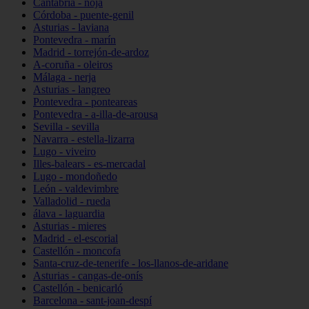
Cantabria - noja
Córdoba - puente-genil
Asturias - laviana
Pontevedra - marín
Madrid - torrejón-de-ardoz
A-coruña - oleiros
Málaga - nerja
Asturias - langreo
Pontevedra - ponteareas
Pontevedra - a-illa-de-arousa
Sevilla - sevilla
Navarra - estella-lizarra
Lugo - viveiro
Illes-balears - es-mercadal
Lugo - mondoñedo
León - valdevimbre
Valladolid - rueda
álava - laguardia
Asturias - mieres
Madrid - el-escorial
Castellón - moncofa
Santa-cruz-de-tenerife - los-llanos-de-aridane
Asturias - cangas-de-onís
Castellón - benicarló
Barcelona - sant-joan-despí