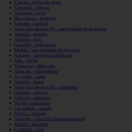
Zamora - peleas-de-abajo
Cantabria - reinosa
A-coruña - carral
Illes-balears - pollença
Granada - santa-fe
Santa-cruz-de-tenerife - san-cristóbal-de-la-laguna
Almería - padules
Almería - rioja
Castellón - benicàssim
Madrid - san-sebastián-de-los-reyes
Alicante - sant-joan-d39alacant
Jaén - úbeda
Tarragona - ulldecona
Albacete - villarrobledo
A-coruña - arzúa
Asturias - llanes
Santa-cruz-de-tenerife - candelaria
Ourense - ourense
Valencia - algemesí
Sevilla - badolatosa
Las-palmas - mogán
Huelva - almonte
Albacete - chinchilla-de-monte-aragón
Madrid - alpedrete
Cantabria - noja