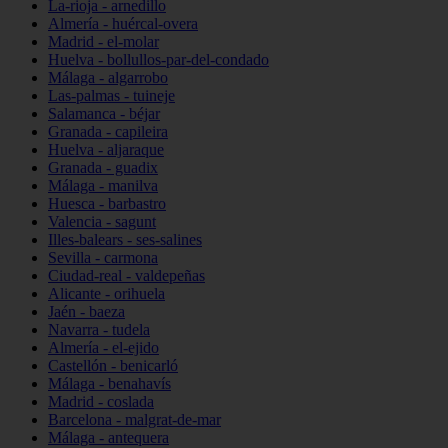
La-rioja - arnedillo
Almería - huércal-overa
Madrid - el-molar
Huelva - bollullos-par-del-condado
Málaga - algarrobo
Las-palmas - tuineje
Salamanca - béjar
Granada - capileira
Huelva - aljaraque
Granada - guadix
Málaga - manilva
Huesca - barbastro
Valencia - sagunt
Illes-balears - ses-salines
Sevilla - carmona
Ciudad-real - valdepeñas
Alicante - orihuela
Jaén - baeza
Navarra - tudela
Almería - el-ejido
Castellón - benicarló
Málaga - benahavís
Madrid - coslada
Barcelona - malgrat-de-mar
Málaga - antequera