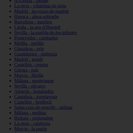
A-coruña - melide
La-rioja - villalobar-de-rioja
Madrid - las-rozas-de-madrid
Huesca - aínsa-sobrarbe
Barcelona - manlleu
Lleida - la-seu-d39urgell
Sevilla - la-puebla-de-los-infantes
Pontevedra - cambados
Melilla - melilla
Gipuzkoa - orio
Guadalajara - sigüenza
Madrid - getafe
Castellón - orpesa
Girona - pals
Murcia - librilla
Málaga - montejaque
Sevilla - olivares
Almería - benahadux
Cantabria - torrelavega
Castellón - benlloch
Santa-cruz-de-tenerife - güímar
Málaga - mollina
Bizkaia - portugalete
La-rioja - calahorra
Murcia - la-unión