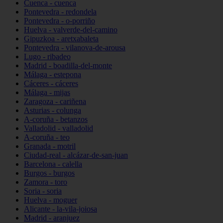
Cuenca - cuenca
Pontevedra - redondela
Pontevedra - o-porriño
Huelva - valverde-del-camino
Gipuzkoa - aretxabaleta
Pontevedra - vilanova-de-arousa
Lugo - ribadeo
Madrid - boadilla-del-monte
Málaga - estepona
Cáceres - cáceres
Málaga - mijas
Zaragoza - cariñena
Asturias - colunga
A-coruña - betanzos
Valladolid - valladolid
A-coruña - teo
Granada - motril
Ciudad-real - alcázar-de-san-juan
Barcelona - calella
Burgos - burgos
Zamora - toro
Soria - soria
Huelva - moguer
Alicante - la-vila-joiosa
Madrid - aranjuez