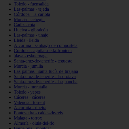
Toledo - fuensalida
Las-palmas - tejeda
Córdoba - la-carlota
Murcia - cehegín
Cádiz - rota
Huelva - gibraleón
Las-palmas - tinajo
Lleida - lleida
A-coruña - santiago-de-compostela
Córdoba - aguilar-de-la-frontera
álava - eskuernaga
Santa-cruz-de-tenerife - tegueste
Murcia - jumilla
Las-palmas - santa-lucía-de-tirajana
Santa-cruz-de-tenerife - la-orotava
Santa-cruz-de-tenerife - la-guancha
Murcia - moratalla
Toledo - yepes
Cáceres - cáceres
Valencia - torrent
A-coruña - ribeira
Pontevedra - caldas-de-reis
Málaga - torrox
Almería - olula-del-río
Barcelona - montgat