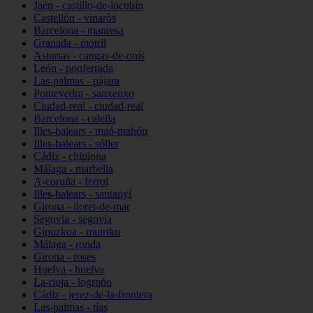
Jaén - castillo-de-locubín
Castellón - vinaròs
Barcelona - manresa
Granada - motril
Asturias - cangas-de-onís
León - ponferrada
Las-palmas - pájara
Pontevedra - sanxenxo
Ciudad-real - ciudad-real
Barcelona - calella
Illes-balears - maó-mahón
Illes-balears - sóller
Cádiz - chipiona
Málaga - marbella
A-coruña - ferrol
Illes-balears - santanyí
Girona - lloret-de-mar
Segovia - segovia
Gipuzkoa - mutriku
Málaga - ronda
Girona - roses
Huelva - huelva
La-rioja - logroño
Cádiz - jerez-de-la-frontera
Las-palmas - tías