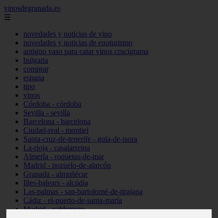
vinosdegranada.es
☰
novedades y noticias de vino
novedades y noticias de enoturismo
antiguo vaso para catar vinos crucigrama
bulgaria
comprar
espana
tipo
vinos
Córdoba - córdoba
Sevilla - sevilla
Barcelona - barcelona
Ciudad-real - montiel
Santa-cruz-de-tenerife - guía-de-isora
La-rioja - casalarreina
Almería - roquetas-de-mar
Madrid - pozuelo-de-alarcón
Granada - almuñécar
Illes-balears - alcúdia
Las-palmas - san-bartolomé-de-tirajana
Cádiz - el-puerto-de-santa-maría
Madrid - valdemoro
Granada - pulianas