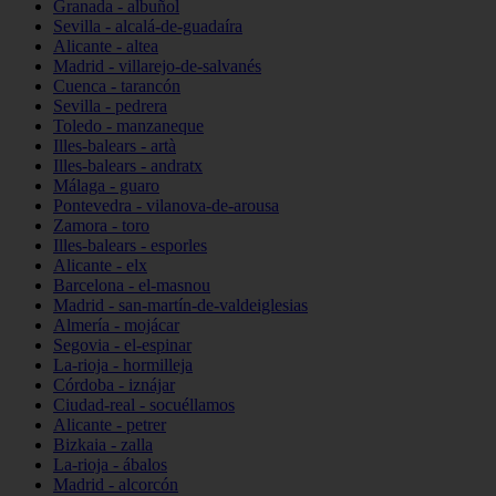
Granada - albuñol
Sevilla - alcalá-de-guadaíra
Alicante - altea
Madrid - villarejo-de-salvanés
Cuenca - tarancón
Sevilla - pedrera
Toledo - manzaneque
Illes-balears - artà
Illes-balears - andratx
Málaga - guaro
Pontevedra - vilanova-de-arousa
Zamora - toro
Illes-balears - esporles
Alicante - elx
Barcelona - el-masnou
Madrid - san-martín-de-valdeiglesias
Almería - mojácar
Segovia - el-espinar
La-rioja - hormilleja
Córdoba - iznájar
Ciudad-real - socuéllamos
Alicante - petrer
Bizkaia - zalla
La-rioja - ábalos
Madrid - alcorcón