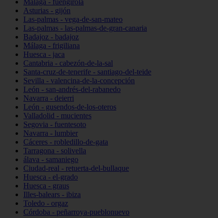
Málaga - fuengirola
Asturias - gijón
Las-palmas - vega-de-san-mateo
Las-palmas - las-palmas-de-gran-canaria
Badajoz - badajoz
Málaga - frigiliana
Huesca - jaca
Cantabria - cabezón-de-la-sal
Santa-cruz-de-tenerife - santiago-del-teide
Sevilla - valencina-de-la-concepción
León - san-andrés-del-rabanedo
Navarra - deierri
León - gusendos-de-los-oteros
Valladolid - mucientes
Segovia - fuentesoto
Navarra - lumbier
Cáceres - robledillo-de-gata
Tarragona - solivella
álava - samaniego
Ciudad-real - retuerta-del-bullaque
Huesca - el-grado
Huesca - graus
Illes-balears - ibiza
Toledo - orgaz
Córdoba - peñarroya-pueblonuevo