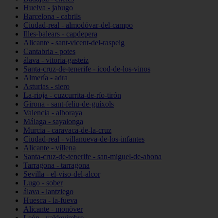
Huelva - jabugo
Barcelona - cabrils
Ciudad-real - almodóvar-del-campo
Illes-balears - capdepera
Alicante - sant-vicent-del-raspeig
Cantabria - potes
álava - vitoria-gasteiz
Santa-cruz-de-tenerife - icod-de-los-vinos
Almería - adra
Asturias - siero
La-rioja - cuzcurrita-de-río-tirón
Girona - sant-feliu-de-guíxols
Valencia - alboraya
Málaga - sayalonga
Murcia - caravaca-de-la-cruz
Ciudad-real - villanueva-de-los-infantes
Alicante - villena
Santa-cruz-de-tenerife - san-miguel-de-abona
Tarragona - tarragona
Sevilla - el-viso-del-alcor
Lugo - sober
álava - lantziego
Huesca - la-fueva
Alicante - monòver
León - valdevimbre