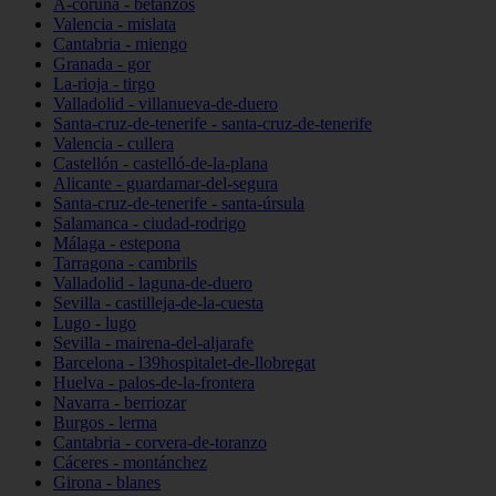
A-coruña - betanzos
Valencia - mislata
Cantabria - miengo
Granada - gor
La-rioja - tirgo
Valladolid - villanueva-de-duero
Santa-cruz-de-tenerife - santa-cruz-de-tenerife
Valencia - cullera
Castellón - castelló-de-la-plana
Alicante - guardamar-del-segura
Santa-cruz-de-tenerife - santa-úrsula
Salamanca - ciudad-rodrigo
Málaga - estepona
Tarragona - cambrils
Valladolid - laguna-de-duero
Sevilla - castilleja-de-la-cuesta
Lugo - lugo
Sevilla - mairena-del-aljarafe
Barcelona - l39hospitalet-de-llobregat
Huelva - palos-de-la-frontera
Navarra - berriozar
Burgos - lerma
Cantabria - corvera-de-toranzo
Cáceres - montánchez
Girona - blanes