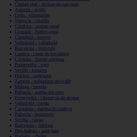
Ciudad-real - alcázar-de-san-juan
Asturias - avilés
León - villamañán
Valencia - chulilla
Córdoba - puente-genil
Granada - huétor-vega
Cantabria - bareyo
Valladolid - valladolid
Barcelona - font-rubí
Cuenca - casas-de-los-pinos
Córdoba - fuente-obejuna
Pontevedra - vigo
Sevilla - tomares
Huelva - cortegana
Zamora - pobladura-del-valle
Málaga - monda
Palencia - autilla-del-pino
Pontevedra - vilagarcía-de-arousa
Valladolid - rueda
Cantabria - marina-de-cudeyo
Palencia - moratinos
Sevilla - camas
Barcelona - subirats
Illes-balears - sant-joan
Badajoz - cheles