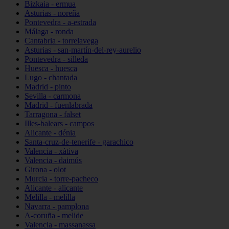
Bizkaia - ermua
Asturias - noreña
Pontevedra - a-estrada
Málaga - ronda
Cantabria - torrelavega
Asturias - san-martín-del-rey-aurelio
Pontevedra - silleda
Huesca - huesca
Lugo - chantada
Madrid - pinto
Sevilla - carmona
Madrid - fuenlabrada
Tarragona - falset
Illes-balears - campos
Alicante - dénia
Santa-cruz-de-tenerife - garachico
Valencia - xàtiva
Valencia - daimús
Girona - olot
Murcia - torre-pacheco
Alicante - alicante
Melilla - melilla
Navarra - pamplona
A-coruña - melide
Valencia - massanassa