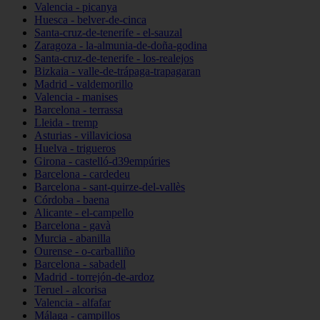
Valencia - picanya
Huesca - belver-de-cinca
Santa-cruz-de-tenerife - el-sauzal
Zaragoza - la-almunia-de-doña-godina
Santa-cruz-de-tenerife - los-realejos
Bizkaia - valle-de-trápaga-trapagaran
Madrid - valdemorillo
Valencia - manises
Barcelona - terrassa
Lleida - tremp
Asturias - villaviciosa
Huelva - trigueros
Girona - castelló-d39empúries
Barcelona - cardedeu
Barcelona - sant-quirze-del-vallès
Córdoba - baena
Alicante - el-campello
Barcelona - gavà
Murcia - abanilla
Ourense - o-carballiño
Barcelona - sabadell
Madrid - torrejón-de-ardoz
Teruel - alcorisa
Valencia - alfafar
Málaga - campillos