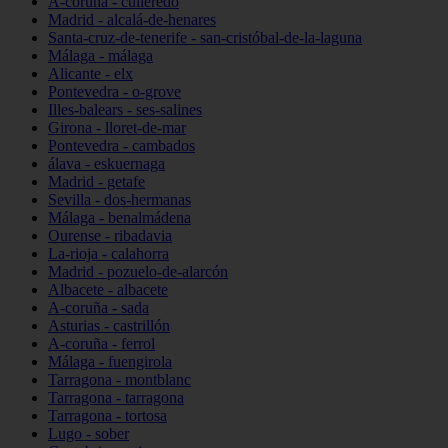
A-coruña - culleredo
Madrid - alcalá-de-henares
Santa-cruz-de-tenerife - san-cristóbal-de-la-laguna
Málaga - málaga
Alicante - elx
Pontevedra - o-grove
Illes-balears - ses-salines
Girona - lloret-de-mar
Pontevedra - cambados
álava - eskuernaga
Madrid - getafe
Sevilla - dos-hermanas
Málaga - benalmádena
Ourense - ribadavia
La-rioja - calahorra
Madrid - pozuelo-de-alarcón
Albacete - albacete
A-coruña - sada
Asturias - castrillón
A-coruña - ferrol
Málaga - fuengirola
Tarragona - montblanc
Tarragona - tarragona
Tarragona - tortosa
Lugo - sober