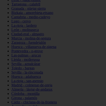
Tarragona - calafell
Granada - güejar-sierra
Bizkaia - amorebieta-etxano
Cantabria - medio-cudeyo
Lugo - cervo
La-rioja - lardero
León - molinaseca
Ciudad-real - almagro
Murcia - molina-de-segura
Zaragoza - fuendejalón
Huesca - villanueva-de-sigena
Pontevedra - o-grove
Las-palmas - arucas
Lleida - mollerussa
Sevilla - aznalcázar
Toledo - bargas
Sevilla - la-rinconada
Huesca - adahuesca
La-rioja - san-asensio
Madrid - colmenar-de-oreja
Almería - láujar-de-andarax
Córdoba - montilla
Girona - palamós
Cádiz - chiclana-de-la-frontera