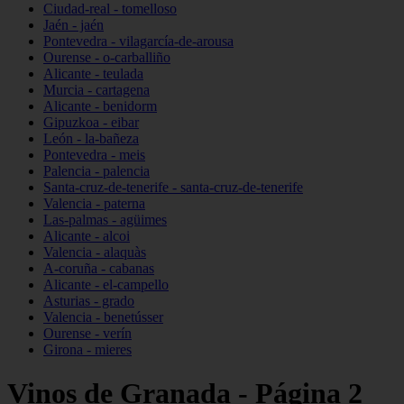
Ciudad-real - tomelloso
Jaén - jaén
Pontevedra - vilagarcía-de-arousa
Ourense - o-carballiño
Alicante - teulada
Murcia - cartagena
Alicante - benidorm
Gipuzkoa - eibar
León - la-bañeza
Pontevedra - meis
Palencia - palencia
Santa-cruz-de-tenerife - santa-cruz-de-tenerife
Valencia - paterna
Las-palmas - agüimes
Alicante - alcoi
Valencia - alaquàs
A-coruña - cabanas
Alicante - el-campello
Asturias - grado
Valencia - benetússer
Ourense - verín
Girona - mieres
Vinos de Granada - Página 2