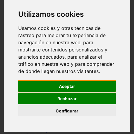
Santa-cruz-de-tenerife - los-llanos-de-aridane
Cantabria - suances
Utilizamos cookies
Sevilla - bormujos
Granada - monachil
Málaga - júzcar
Usamos cookies y otras técnicas de
Huesca - isábena
rastreo para mejorar tu experiencia de
Huesca - alquézar
navegación en nuestra web, para
Huesca - castejón-de-sos
Lleida - alt-àneu
mostrarte contenidos personalizados y
Sevilla - marinaleda
anuncios adecuados, para analizar el
Córdoba - almedinilla
tráfico en nuestra web y para comprender
Navarra - zangoza
Cantabria - arenas-de-iguña
de donde llegan nuestros visitantes.
Barcelona - la-pobla-de-lillet
Murcia - cartagena
Las-palmas - yaiza
Aceptar
Madrid - nuevo-baztán
Sevilla - arahal
Rechazar
Málaga - istán
Valladolid - fuensaldaña
Configurar
Sevilla - salteras
Huesca - biescas
Granada - pampaneira
La-rioja - ezcaray