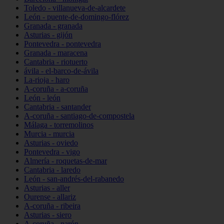
Toledo - villanueva-de-alcardete
León - puente-de-domingo-flórez
Granada - granada
Asturias - gijón
Pontevedra - pontevedra
Granada - maracena
Cantabria - riotuerto
ávila - el-barco-de-ávila
La-rioja - haro
A-coruña - a-coruña
León - león
Cantabria - santander
A-coruña - santiago-de-compostela
Málaga - torremolinos
Murcia - murcia
Asturias - oviedo
Pontevedra - vigo
Almería - roquetas-de-mar
Cantabria - laredo
León - san-andrés-del-rabanedo
Asturias - aller
Ourense - allariz
A-coruña - ribeira
Asturias - siero
A-coruña - narón