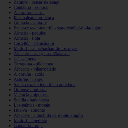
Zamora - peleas-de-abajo
Cantabria - reinosa
A-coruña - carral
Illes-balears - pollença
Granada - santa-fe
Santa-cruz-de-tenerife - san-cristóbal-de-la-laguna
Almería - padules
Almería - rioja
Castellón - benicàssim
Madrid - san-sebastián-de-los-reyes
Alicante - sant-joan-d39alacant
Jaén - úbeda
Tarragona - ulldecona
Albacete - villarrobledo
A-coruña - arzúa
Asturias - llanes
Santa-cruz-de-tenerife - candelaria
Ourense - ourense
Valencia - algemesí
Sevilla - badolatosa
Las-palmas - mogán
Huelva - almonte
Albacete - chinchilla-de-monte-aragón
Madrid - alpedrete
Cantabria - noja