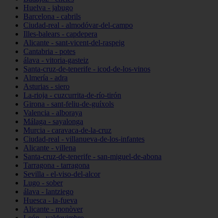
Huelva - jabugo
Barcelona - cabrils
Ciudad-real - almodóvar-del-campo
Illes-balears - capdepera
Alicante - sant-vicent-del-raspeig
Cantabria - potes
álava - vitoria-gasteiz
Santa-cruz-de-tenerife - icod-de-los-vinos
Almería - adra
Asturias - siero
La-rioja - cuzcurrita-de-río-tirón
Girona - sant-feliu-de-guíxols
Valencia - alboraya
Málaga - sayalonga
Murcia - caravaca-de-la-cruz
Ciudad-real - villanueva-de-los-infantes
Alicante - villena
Santa-cruz-de-tenerife - san-miguel-de-abona
Tarragona - tarragona
Sevilla - el-viso-del-alcor
Lugo - sober
álava - lantziego
Huesca - la-fueva
Alicante - monòver
León - valdevimbre