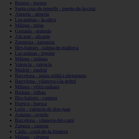
Burgos - burgos
Santa-cruz-de-tenerife - puerto-de-la-cruz
Almería - almería
Las-palmas - la-oliva
Málaga - mijas
Granada - granada
Alicante - alicante
Zaragoza - zaragoza
Illes-balears - palma-de-mallorca
Las-palmas - teguise
Málaga - málaga
Valencia - valencia
Madrid - madrid
Barcelona - palau-solità-i-plegamans
Barcelona - vilanova-i-la-geltrú
Málaga - vélez-málaga
Bizkaia - bilbao
Illes-balears - campos
Huesca - huesca
León - valencia-de-don-juan
Asturias - oviedo
Barcelona - vilanova-del-camí
Zamora - zamora
Cádiz - conil-de-la-frontera
Málaga - cártama