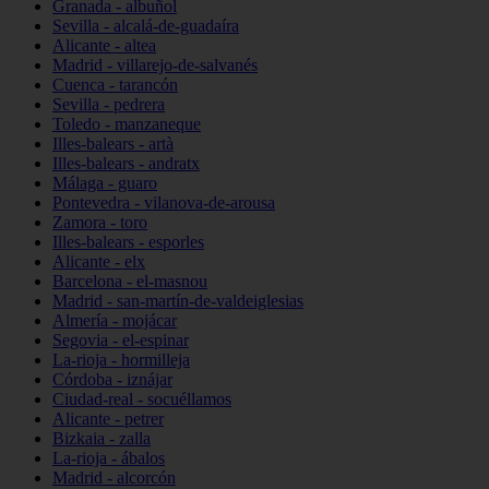
Granada - albuñol
Sevilla - alcalá-de-guadaíra
Alicante - altea
Madrid - villarejo-de-salvanés
Cuenca - tarancón
Sevilla - pedrera
Toledo - manzaneque
Illes-balears - artà
Illes-balears - andratx
Málaga - guaro
Pontevedra - vilanova-de-arousa
Zamora - toro
Illes-balears - esporles
Alicante - elx
Barcelona - el-masnou
Madrid - san-martín-de-valdeiglesias
Almería - mojácar
Segovia - el-espinar
La-rioja - hormilleja
Córdoba - iznájar
Ciudad-real - socuéllamos
Alicante - petrer
Bizkaia - zalla
La-rioja - ábalos
Madrid - alcorcón