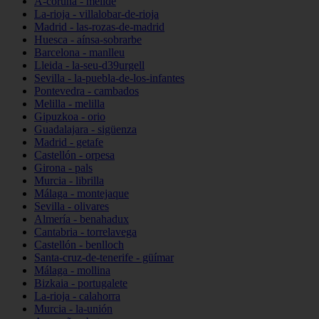
A-coruña - melide
La-rioja - villalobar-de-rioja
Madrid - las-rozas-de-madrid
Huesca - aínsa-sobrarbe
Barcelona - manlleu
Lleida - la-seu-d39urgell
Sevilla - la-puebla-de-los-infantes
Pontevedra - cambados
Melilla - melilla
Gipuzkoa - orio
Guadalajara - sigüenza
Madrid - getafe
Castellón - orpesa
Girona - pals
Murcia - librilla
Málaga - montejaque
Sevilla - olivares
Almería - benahadux
Cantabria - torrelavega
Castellón - benlloch
Santa-cruz-de-tenerife - güímar
Málaga - mollina
Bizkaia - portugalete
La-rioja - calahorra
Murcia - la-unión