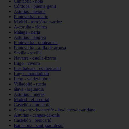
Cantabria - noja
Córdoba - puente-genil
Asturias - laviana
Pontevedra - marín
Madrid - torrejón-de-ardoz
A-coruña - oleiros
Málaga - nerja
Asturias - langreo
Pontevedra - ponteareas
Pontevedra - a-illa-de-arousa
Sevilla - sevilla
Navarra - estella-lizarra
Lugo - viveiro
Illes-balears - es-mercadal
Lugo - mondoñedo
León - valdevimbre
Valladolid - rueda
álava - laguardia
Asturias - mieres
Madrid - el-escorial
Castellón - moncofa
Santa-cruz-de-tenerife - los-llanos-de-aridane
Asturias - cangas-de-onís
Castellón - benicarló
Barcelona - sant-joan-despí