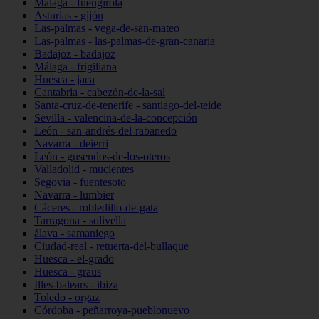
Málaga - fuengirola
Asturias - gijón
Las-palmas - vega-de-san-mateo
Las-palmas - las-palmas-de-gran-canaria
Badajoz - badajoz
Málaga - frigiliana
Huesca - jaca
Cantabria - cabezón-de-la-sal
Santa-cruz-de-tenerife - santiago-del-teide
Sevilla - valencina-de-la-concepción
León - san-andrés-del-rabanedo
Navarra - deierri
León - gusendos-de-los-oteros
Valladolid - mucientes
Segovia - fuentesoto
Navarra - lumbier
Cáceres - robledillo-de-gata
Tarragona - solivella
álava - samaniego
Ciudad-real - retuerta-del-bullaque
Huesca - el-grado
Huesca - graus
Illes-balears - ibiza
Toledo - orgaz
Córdoba - peñarroya-pueblonuevo