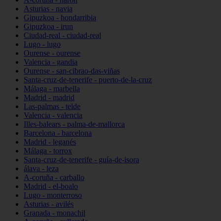
Asturias - navia
Gipuzkoa - hondarribia
Gipuzkoa - irun
Ciudad-real - ciudad-real
Lugo - lugo
Ourense - ourense
Valencia - gandia
Ourense - san-cibrao-das-viñas
Santa-cruz-de-tenerife - puerto-de-la-cruz
Málaga - marbella
Madrid - madrid
Las-palmas - telde
Valencia - valencia
Illes-balears - palma-de-mallorca
Barcelona - barcelona
Madrid - leganés
Málaga - torrox
Santa-cruz-de-tenerife - guía-de-isora
álava - leza
A-coruña - carballo
Madrid - el-boalo
Lugo - monterroso
Asturias - avilés
Granada - monachil