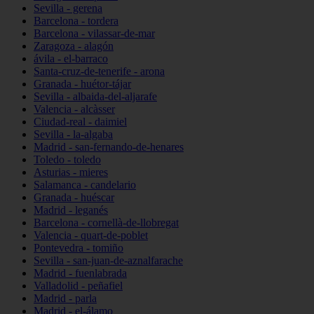
Sevilla - gerena
Barcelona - tordera
Barcelona - vilassar-de-mar
Zaragoza - alagón
ávila - el-barraco
Santa-cruz-de-tenerife - arona
Granada - huétor-tájar
Sevilla - albaida-del-aljarafe
Valencia - alcàsser
Ciudad-real - daimiel
Sevilla - la-algaba
Madrid - san-fernando-de-henares
Toledo - toledo
Asturias - mieres
Salamanca - candelario
Granada - huéscar
Madrid - leganés
Barcelona - cornellà-de-llobregat
Valencia - quart-de-poblet
Pontevedra - tomiño
Sevilla - san-juan-de-aznalfarache
Madrid - fuenlabrada
Valladolid - peñafiel
Madrid - parla
Madrid - el-álamo