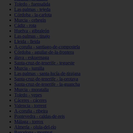
Toledo - fuensalida
Las-palmas - tejeda
Córdoba - la-carlota
Murcia - cehegín
Cádiz - rota
Huelva - gibraleón
Las-palmas - tinajo
Lleida - lleida
A-coruña - santiago-de-compostela
Córdoba - aguilar-de-la-frontera
álava - eskuernaga
Santa-cruz-de-tenerife - tegueste
Murcia - jumilla
Las-palmas - santa-lucía-de-tirajana
Santa-cruz-de-tenerife - la-orotava
Santa-cruz-de-tenerife - la-guancha
Murcia - moratalla
Toledo - yepes
Cáceres - cáceres
Valencia - torrent
A-coruña - ribeira
Pontevedra - caldas-de-reis
Málaga - torrox
Almería - olula-del-río
Barcelona - montgat