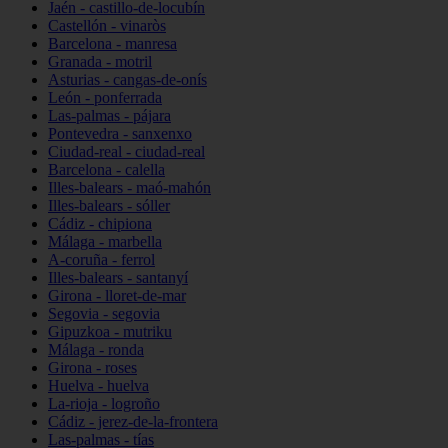
Jaén - castillo-de-locubín
Castellón - vinaròs
Barcelona - manresa
Granada - motril
Asturias - cangas-de-onís
León - ponferrada
Las-palmas - pájara
Pontevedra - sanxenxo
Ciudad-real - ciudad-real
Barcelona - calella
Illes-balears - maó-mahón
Illes-balears - sóller
Cádiz - chipiona
Málaga - marbella
A-coruña - ferrol
Illes-balears - santanyí
Girona - lloret-de-mar
Segovia - segovia
Gipuzkoa - mutriku
Málaga - ronda
Girona - roses
Huelva - huelva
La-rioja - logroño
Cádiz - jerez-de-la-frontera
Las-palmas - tías