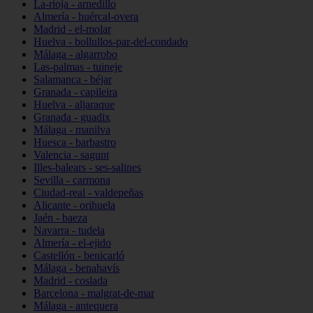
La-rioja - arnedillo
Almería - huércal-overa
Madrid - el-molar
Huelva - bollullos-par-del-condado
Málaga - algarrobo
Las-palmas - tuineje
Salamanca - béjar
Granada - capileira
Huelva - aljaraque
Granada - guadix
Málaga - manilva
Huesca - barbastro
Valencia - sagunt
Illes-balears - ses-salines
Sevilla - carmona
Ciudad-real - valdepeñas
Alicante - orihuela
Jaén - baeza
Navarra - tudela
Almería - el-ejido
Castellón - benicarló
Málaga - benahavís
Madrid - coslada
Barcelona - malgrat-de-mar
Málaga - antequera