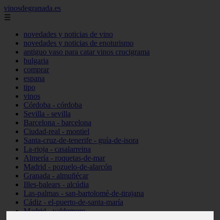
vinosdegranada.es
☰
novedades y noticias de vino
novedades y noticias de enoturismo
antiguo vaso para catar vinos crucigrama
bulgaria
comprar
espana
tipo
vinos
Córdoba - córdoba
Sevilla - sevilla
Barcelona - barcelona
Ciudad-real - montiel
Santa-cruz-de-tenerife - guía-de-isora
La-rioja - casalarreina
Almería - roquetas-de-mar
Madrid - pozuelo-de-alarcón
Granada - almuñécar
Illes-balears - alcúdia
Las-palmas - san-bartolomé-de-tirajana
Cádiz - el-puerto-de-santa-maría
Madrid - valdemoro
Granada - pulianas