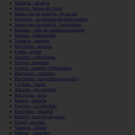
Valencia - picanya
Huesca - belver-de-cinca
Santa-cruz-de-tenerife - el-sauzal
Zaragoza - la-almunia-de-doña-godina
Santa-cruz-de-tenerife - los-realejos
Bizkaia - valle-de-trápaga-trapagaran
Madrid - valdemorillo
Valencia - manises
Barcelona - terrassa
Lleida - tremp
Asturias - villaviciosa
Huelva - trigueros
Girona - castelló-d39empúries
Barcelona - cardedeu
Barcelona - sant-quirze-del-vallès
Córdoba - baena
Alicante - el-campello
Barcelona - gavà
Murcia - abanilla
Ourense - o-carballiño
Barcelona - sabadell
Madrid - torrejón-de-ardoz
Teruel - alcorisa
Valencia - alfafar
Málaga - campillos