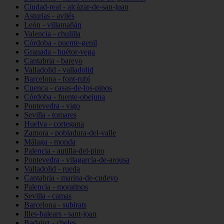
Ciudad-real - alcázar-de-san-juan
Asturias - avilés
León - villamañán
Valencia - chulilla
Córdoba - puente-genil
Granada - huétor-vega
Cantabria - bareyo
Valladolid - valladolid
Barcelona - font-rubí
Cuenca - casas-de-los-pinos
Córdoba - fuente-obejuna
Pontevedra - vigo
Sevilla - tomares
Huelva - cortegana
Zamora - pobladura-del-valle
Málaga - monda
Palencia - autilla-del-pino
Pontevedra - vilagarcía-de-arousa
Valladolid - rueda
Cantabria - marina-de-cudeyo
Palencia - moratinos
Sevilla - camas
Barcelona - subirats
Illes-balears - sant-joan
Badajoz - cheles