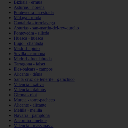
Bizkaia - ermua
Asturias - noreña
Pontevedra - a-estrada
Málaga - ronda
Cantabria - torrelavega
Asturias - san-martín-del-rey-aurelio
Pontevedra - silleda
Huesca - huesca
Lugo - chantada
Madrid - pinto
Sevilla - carmona
Madrid - fuenlabrada
Tarragona - falset
Illes-balears - campos
Alicante - dénia
Santa-cruz-de-tenerife - garachico
Valencia - xàtiva
Valencia - daimús
Girona - olot
Murcia - torre-pacheco
Alicante - alicante
Melilla - melilla
Navarra - pamplona
A-coruña - melide
Valencia - massanassa