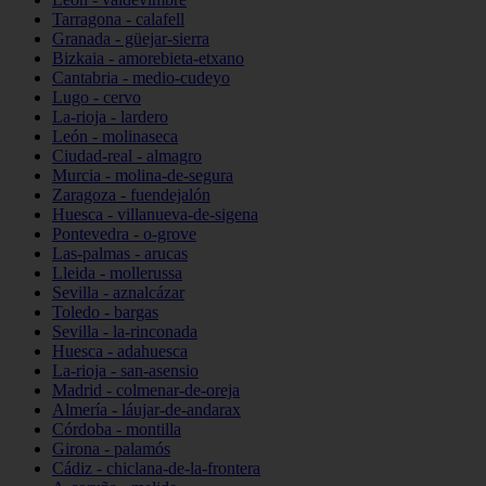
Tarragona - calafell
Granada - güejar-sierra
Bizkaia - amorebieta-etxano
Cantabria - medio-cudeyo
Lugo - cervo
La-rioja - lardero
León - molinaseca
Ciudad-real - almagro
Murcia - molina-de-segura
Zaragoza - fuendejalón
Huesca - villanueva-de-sigena
Pontevedra - o-grove
Las-palmas - arucas
Lleida - mollerussa
Sevilla - aznalcázar
Toledo - bargas
Sevilla - la-rinconada
Huesca - adahuesca
La-rioja - san-asensio
Madrid - colmenar-de-oreja
Almería - láujar-de-andarax
Córdoba - montilla
Girona - palamós
Cádiz - chiclana-de-la-frontera