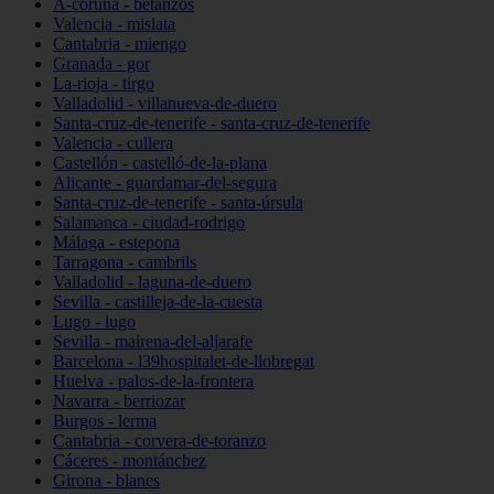
A-coruña - betanzos
Valencia - mislata
Cantabria - miengo
Granada - gor
La-rioja - tirgo
Valladolid - villanueva-de-duero
Santa-cruz-de-tenerife - santa-cruz-de-tenerife
Valencia - cullera
Castellón - castelló-de-la-plana
Alicante - guardamar-del-segura
Santa-cruz-de-tenerife - santa-úrsula
Salamanca - ciudad-rodrigo
Málaga - estepona
Tarragona - cambrils
Valladolid - laguna-de-duero
Sevilla - castilleja-de-la-cuesta
Lugo - lugo
Sevilla - mairena-del-aljarafe
Barcelona - l39hospitalet-de-llobregat
Huelva - palos-de-la-frontera
Navarra - berriozar
Burgos - lerma
Cantabria - corvera-de-toranzo
Cáceres - montánchez
Girona - blanes