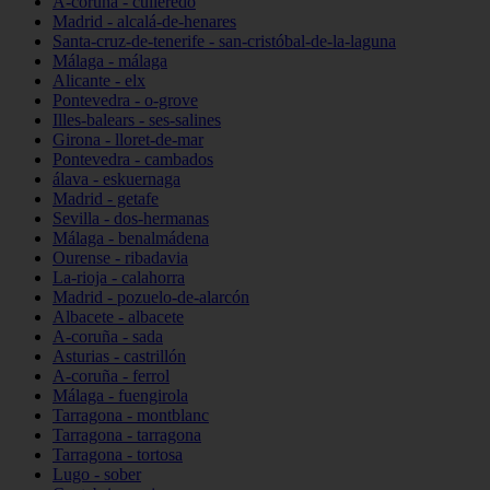
A-coruña - culleredo
Madrid - alcalá-de-henares
Santa-cruz-de-tenerife - san-cristóbal-de-la-laguna
Málaga - málaga
Alicante - elx
Pontevedra - o-grove
Illes-balears - ses-salines
Girona - lloret-de-mar
Pontevedra - cambados
álava - eskuernaga
Madrid - getafe
Sevilla - dos-hermanas
Málaga - benalmádena
Ourense - ribadavia
La-rioja - calahorra
Madrid - pozuelo-de-alarcón
Albacete - albacete
A-coruña - sada
Asturias - castrillón
A-coruña - ferrol
Málaga - fuengirola
Tarragona - montblanc
Tarragona - tarragona
Tarragona - tortosa
Lugo - sober