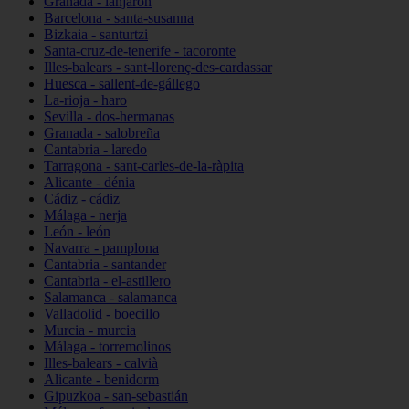
Granada - lanjarón
Barcelona - santa-susanna
Bizkaia - santurtzi
Santa-cruz-de-tenerife - tacoronte
Illes-balears - sant-llorenç-des-cardassar
Huesca - sallent-de-gállego
La-rioja - haro
Sevilla - dos-hermanas
Granada - salobreña
Cantabria - laredo
Tarragona - sant-carles-de-la-ràpita
Alicante - dénia
Cádiz - cádiz
Málaga - nerja
León - león
Navarra - pamplona
Cantabria - santander
Cantabria - el-astillero
Salamanca - salamanca
Valladolid - boecillo
Murcia - murcia
Málaga - torremolinos
Illes-balears - calvià
Alicante - benidorm
Gipuzkoa - san-sebastián