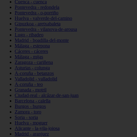
Cuenca - cuenca
Pontevedra - redondela
Pontevedra - o-porriño
Huelva - valverde-del-camino
Gipuzkoa - aretxabaleta
Pontevedra - vilanova-de-arousa
Lugo - ribadeo
Madrid - boadilla-del-monte
Málaga - estepona
Cáceres - cáceres
Málaga - mijas
Zaragoza - cariñena
Asturias - colunga
A-coruña - betanzos
Valladolid - valladolid
A-coruña - teo
Granada - motril
Ciudad-real - alcázar-de-san-juan
Barcelona - calella
Burgos - burgos
Zamora - toro
Soria - soria
Huelva - moguer
Alicante - la-vila-joiosa
Madrid - aranjuez