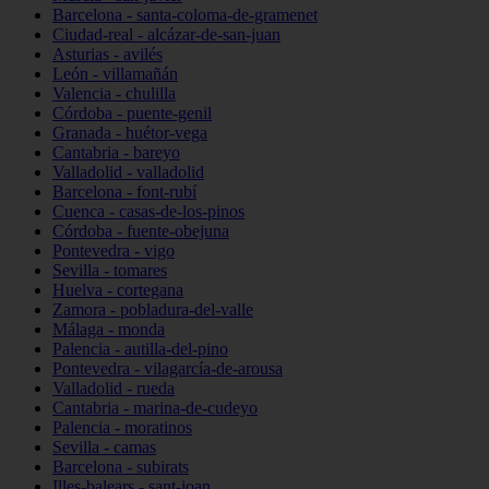
Barcelona - santa-coloma-de-gramenet
Ciudad-real - alcázar-de-san-juan
Asturias - avilés
León - villamañán
Valencia - chulilla
Córdoba - puente-genil
Granada - huétor-vega
Cantabria - bareyo
Valladolid - valladolid
Barcelona - font-rubí
Cuenca - casas-de-los-pinos
Córdoba - fuente-obejuna
Pontevedra - vigo
Sevilla - tomares
Huelva - cortegana
Zamora - pobladura-del-valle
Málaga - monda
Palencia - autilla-del-pino
Pontevedra - vilagarcía-de-arousa
Valladolid - rueda
Cantabria - marina-de-cudeyo
Palencia - moratinos
Sevilla - camas
Barcelona - subirats
Illes-balears - sant-joan