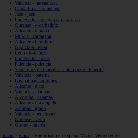
Valencia - massanassa
Ciudad-real - tomelloso
Jaén - jaén
Pontevedra - vilagarcía-de-arousa
Ourense - o-carballiño
Alicante - teulada
Murcia - cartagena
Alicante - benidorm
Gipuzkoa - eibar
León - la-bañeza
Pontevedra - meis
Palencia - palencia
Santa-cruz-de-tenerife - santa-cruz-de-tenerife
Valencia - paterna
Las-palmas - agüimes
Alicante - alcoi
Valencia - alaquàs
A-coruña - cabanas
Alicante - el-campello
Asturias - grado
Valencia - benetússer
Ourense - verín
Girona - mieres
Inicio
>
vinos
>
Enoturismo en España: Viví el Verano entre