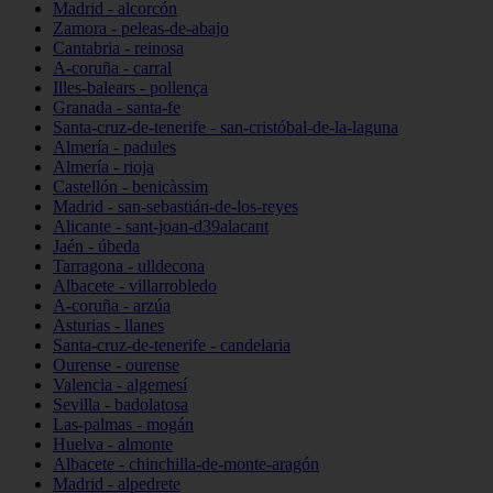
Madrid - alcorcón
Zamora - peleas-de-abajo
Cantabria - reinosa
A-coruña - carral
Illes-balears - pollença
Granada - santa-fe
Santa-cruz-de-tenerife - san-cristóbal-de-la-laguna
Almería - padules
Almería - rioja
Castellón - benicàssim
Madrid - san-sebastián-de-los-reyes
Alicante - sant-joan-d39alacant
Jaén - úbeda
Tarragona - ulldecona
Albacete - villarrobledo
A-coruña - arzúa
Asturias - llanes
Santa-cruz-de-tenerife - candelaria
Ourense - ourense
Valencia - algemesí
Sevilla - badolatosa
Las-palmas - mogán
Huelva - almonte
Albacete - chinchilla-de-monte-aragón
Madrid - alpedrete