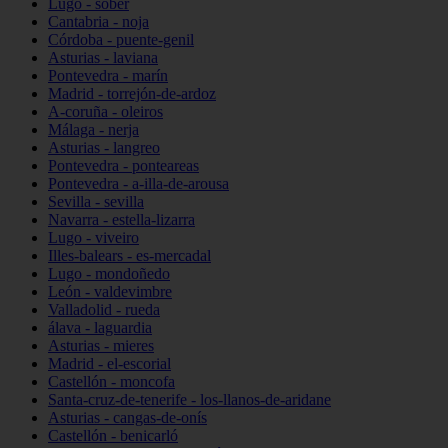
Lugo - sober
Cantabria - noja
Córdoba - puente-genil
Asturias - laviana
Pontevedra - marín
Madrid - torrejón-de-ardoz
A-coruña - oleiros
Málaga - nerja
Asturias - langreo
Pontevedra - ponteareas
Pontevedra - a-illa-de-arousa
Sevilla - sevilla
Navarra - estella-lizarra
Lugo - viveiro
Illes-balears - es-mercadal
Lugo - mondoñedo
León - valdevimbre
Valladolid - rueda
álava - laguardia
Asturias - mieres
Madrid - el-escorial
Castellón - moncofa
Santa-cruz-de-tenerife - los-llanos-de-aridane
Asturias - cangas-de-onís
Castellón - benicarló