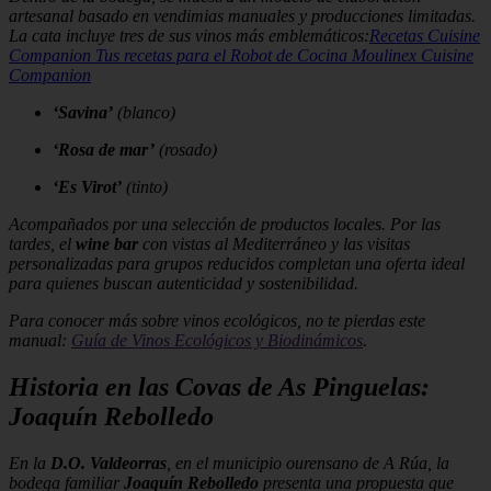
artesanal basado en vendimias manuales y producciones limitadas.
La cata incluye tres de sus vinos más emblemáticos:
Recetas Cuisine
Companion Tus recetas para el Robot de Cocina Moulinex Cuisine
Companion
‘Savina’
(blanco)
‘Rosa de mar’
(rosado)
‘Es Virot’
(tinto)
Acompañados por una selección de productos locales. Por las
tardes, el
wine bar
con vistas al Mediterráneo y las visitas
personalizadas para grupos reducidos completan una oferta ideal
para quienes buscan autenticidad y sostenibilidad.
Para conocer más sobre vinos ecológicos, no te pierdas este
manual:
Guía de Vinos Ecológicos y Biodinámicos
.
Historia en las Covas de As Pinguelas:
Joaquín Rebolledo
En la
D.O. Valdeorras
, en el municipio ourensano de A Rúa, la
bodega familiar
Joaquín Rebolledo
presenta una propuesta que