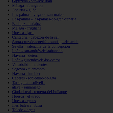
Gipuzkoa - san-sebastián
Málaga - fuengirola
Asturias - gijón
Las-palmas - vega-de-san-mateo
Las-palmas - las-palmas-de-gran-canaria
Badajoz - badajoz
Málaga - frigiliana
Huesca - jaca
Cantabria - cabezón-de-la-sal
Santa-cruz-de-tenerife - santiago-del-teide
Sevilla - valencina-de-la-concepción
León - san-andrés-del-rabanedo
Navarra - deierri
León - gusendos-de-los-oteros
Valladolid - mucientes
Segovia - fuentesoto
Navarra - lumbier
Cáceres - robledillo-de-gata
Tarragona - solivella
álava - samaniego
Ciudad-real - retuerta-del-bullaque
Huesca - el-grado
Huesca - graus
Illes-balears - ibiza
Toledo - orgaz