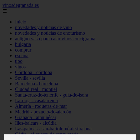
vinosdegranada.es
☰
Inicio
novedades y noticias de vino
novedades y noticias de enoturismo
antiguo vaso para catar vinos crucigrama
bulgaria
comprar
espana
tipo
vinos
Córdoba - córdoba
Sevilla - sevilla
Barcelona - barcelona
Ciudad-real - montiel
Santa-cruz-de-tenerife - guía-de-isora
La-rioja - casalarreina
Almería - roquetas-de-mar
Madrid - pozuelo-de-alarcón
Granada - almuñécar
Illes-balears - alcúdia
Las-palmas - san-bartolomé-de-tirajana
Cádiz - el-puerto-de-santa-maría
Madrid - valdemoro