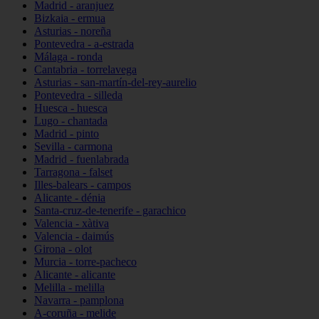
Madrid - aranjuez
Bizkaia - ermua
Asturias - noreña
Pontevedra - a-estrada
Málaga - ronda
Cantabria - torrelavega
Asturias - san-martín-del-rey-aurelio
Pontevedra - silleda
Huesca - huesca
Lugo - chantada
Madrid - pinto
Sevilla - carmona
Madrid - fuenlabrada
Tarragona - falset
Illes-balears - campos
Alicante - dénia
Santa-cruz-de-tenerife - garachico
Valencia - xàtiva
Valencia - daimús
Girona - olot
Murcia - torre-pacheco
Alicante - alicante
Melilla - melilla
Navarra - pamplona
A-coruña - melide