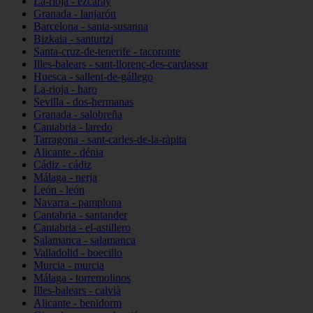
La-rioja - ezcaray
Granada - lanjarón
Barcelona - santa-susanna
Bizkaia - santurtzi
Santa-cruz-de-tenerife - tacoronte
Illes-balears - sant-llorenç-des-cardassar
Huesca - sallent-de-gállego
La-rioja - haro
Sevilla - dos-hermanas
Granada - salobreña
Cantabria - laredo
Tarragona - sant-carles-de-la-ràpita
Alicante - dénia
Cádiz - cádiz
Málaga - nerja
León - león
Navarra - pamplona
Cantabria - santander
Cantabria - el-astillero
Salamanca - salamanca
Valladolid - boecillo
Murcia - murcia
Málaga - torremolinos
Illes-balears - calvià
Alicante - benidorm