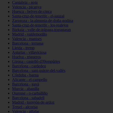
Cantabria - noja
Valencia - picanya
Huesca - belver-de-cinca
Santa-cruz-de-tenerife - el-sauzal
Zaragoza - la-almunia-de-doña-godina
Santa-cruz-de-tenerife - los-realejos
Bizkaia - valle-de-trápaga-trapagaran
Madrid - valdemorillo
Valencia - manises
Barcelona - terrassa
Lleida - tremp
Asturias - villaviciosa
Huelva - trigueros
Girona - castelló-d39empúries
Barcelona - cardedeu
Barcelona - sant-quirze-del-vallès
Córdoba - baena
Alicante - el-campello
Barcelona - gavà
Murcia - abanilla
Ourense - o-carballiño
Barcelona - sabadell
Madrid - torrejón-de-ardoz
Teruel - alcorisa
Valencia - alfafar