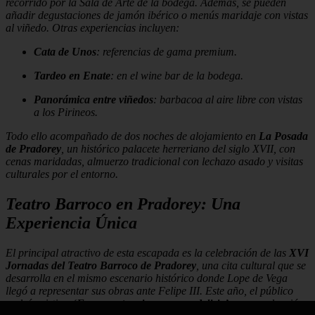
recorrido por la Sala de Arte de la bodega. Además, se pueden
añadir degustaciones de jamón ibérico o menús maridaje con vistas
al viñedo. Otras experiencias incluyen:
Cata de Unos
: referencias de gama premium.
Tardeo en Enate
: en el wine bar de la bodega.
Panorámica entre viñedos
: barbacoa al aire libre con vistas
a los Pirineos.
Todo ello acompañado de dos noches de alojamiento en
La Posada
de Pradorey
, un histórico palacete herreriano del siglo XVII, con
cenas maridadas, almuerzo tradicional con lechazo asado y visitas
culturales por el entorno.
Teatro Barroco en Pradorey: Una
Experiencia Única
El principal atractivo de esta escapada es la celebración de las
XVI
Jornadas del Teatro Barroco de Pradorey
, una cita cultural que se
desarrolla en el mismo escenario histórico donde Lope de Vega
llegó a representar sus obras ante Felipe III. Este año, el público
podrá asistir a
‘Farra: entre vino, verso y delirio’
, una producción