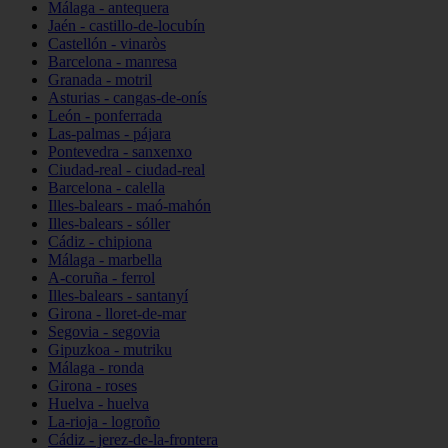
Málaga - antequera
Jaén - castillo-de-locubín
Castellón - vinaròs
Barcelona - manresa
Granada - motril
Asturias - cangas-de-onís
León - ponferrada
Las-palmas - pájara
Pontevedra - sanxenxo
Ciudad-real - ciudad-real
Barcelona - calella
Illes-balears - maó-mahón
Illes-balears - sóller
Cádiz - chipiona
Málaga - marbella
A-coruña - ferrol
Illes-balears - santanyí
Girona - lloret-de-mar
Segovia - segovia
Gipuzkoa - mutriku
Málaga - ronda
Girona - roses
Huelva - huelva
La-rioja - logroño
Cádiz - jerez-de-la-frontera