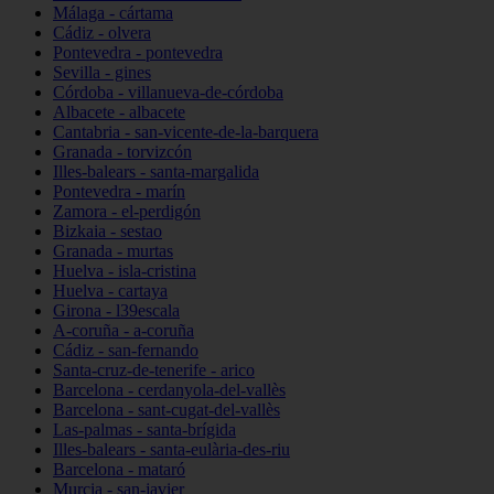
Málaga - cártama
Cádiz - olvera
Pontevedra - pontevedra
Sevilla - gines
Córdoba - villanueva-de-córdoba
Albacete - albacete
Cantabria - san-vicente-de-la-barquera
Granada - torvizcón
Illes-balears - santa-margalida
Pontevedra - marín
Zamora - el-perdigón
Bizkaia - sestao
Granada - murtas
Huelva - isla-cristina
Huelva - cartaya
Girona - l39escala
A-coruña - a-coruña
Cádiz - san-fernando
Santa-cruz-de-tenerife - arico
Barcelona - cerdanyola-del-vallès
Barcelona - sant-cugat-del-vallès
Las-palmas - santa-brígida
Illes-balears - santa-eulària-des-riu
Barcelona - mataró
Murcia - san-javier