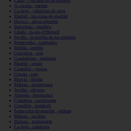
Cádiz - chiclana-de-la-frontera
A-coruña - melide
La-rioja - villalobar-de-rioja
Madrid - las-rozas-de-madrid
Huesca - aínsa-sobrarbe
Barcelona - manlleu
Lleida - la-seu-d39urgell
Sevilla - la-puebla-de-los-infantes
Pontevedra - cambados
Melilla - melilla
Gipuzkoa - orio
Guadalajara - sigüenza
Madrid - getafe
Castellón - orpesa
Girona - pals
Murcia - librilla
Málaga - montejaque
Sevilla - olivares
Almería - benahadux
Cantabria - torrelavega
Castellón - benlloch
Santa-cruz-de-tenerife - güímar
Málaga - mollina
Bizkaia - portugalete
La-rioja - calahorra