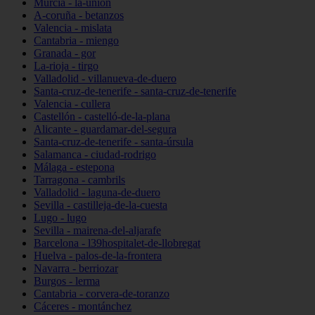
Murcia - la-unión
A-coruña - betanzos
Valencia - mislata
Cantabria - miengo
Granada - gor
La-rioja - tirgo
Valladolid - villanueva-de-duero
Santa-cruz-de-tenerife - santa-cruz-de-tenerife
Valencia - cullera
Castellón - castelló-de-la-plana
Alicante - guardamar-del-segura
Santa-cruz-de-tenerife - santa-úrsula
Salamanca - ciudad-rodrigo
Málaga - estepona
Tarragona - cambrils
Valladolid - laguna-de-duero
Sevilla - castilleja-de-la-cuesta
Lugo - lugo
Sevilla - mairena-del-aljarafe
Barcelona - l39hospitalet-de-llobregat
Huelva - palos-de-la-frontera
Navarra - berriozar
Burgos - lerma
Cantabria - corvera-de-toranzo
Cáceres - montánchez