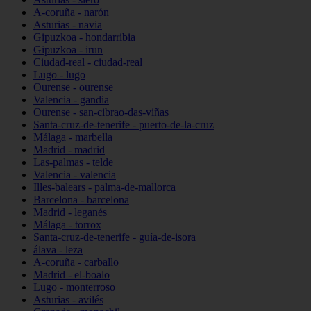
A-coruña - narón
Asturias - navia
Gipuzkoa - hondarribia
Gipuzkoa - irun
Ciudad-real - ciudad-real
Lugo - lugo
Ourense - ourense
Valencia - gandia
Ourense - san-cibrao-das-viñas
Santa-cruz-de-tenerife - puerto-de-la-cruz
Málaga - marbella
Madrid - madrid
Las-palmas - telde
Valencia - valencia
Illes-balears - palma-de-mallorca
Barcelona - barcelona
Madrid - leganés
Málaga - torrox
Santa-cruz-de-tenerife - guía-de-isora
álava - leza
A-coruña - carballo
Madrid - el-boalo
Lugo - monterroso
Asturias - avilés