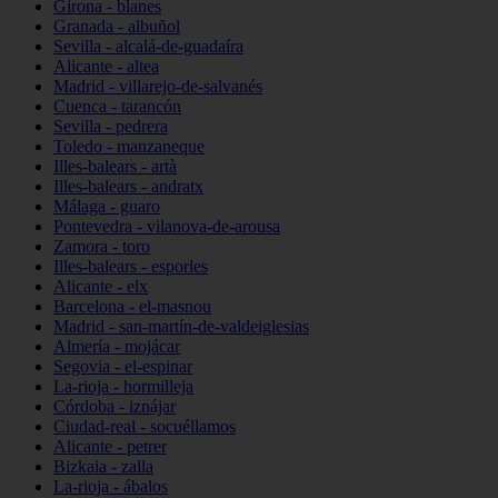
Girona - blanes
Granada - albuñol
Sevilla - alcalá-de-guadaíra
Alicante - altea
Madrid - villarejo-de-salvanés
Cuenca - tarancón
Sevilla - pedrera
Toledo - manzaneque
Illes-balears - artà
Illes-balears - andratx
Málaga - guaro
Pontevedra - vilanova-de-arousa
Zamora - toro
Illes-balears - esporles
Alicante - elx
Barcelona - el-masnou
Madrid - san-martín-de-valdeiglesias
Almería - mojácar
Segovia - el-espinar
La-rioja - hormilleja
Córdoba - iznájar
Ciudad-real - socuéllamos
Alicante - petrer
Bizkaia - zalla
La-rioja - ábalos