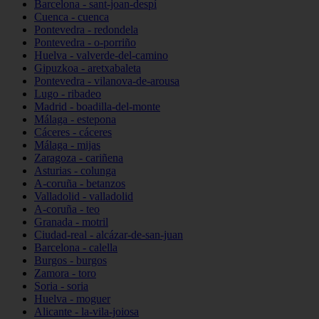
Barcelona - sant-joan-despí
Cuenca - cuenca
Pontevedra - redondela
Pontevedra - o-porriño
Huelva - valverde-del-camino
Gipuzkoa - aretxabaleta
Pontevedra - vilanova-de-arousa
Lugo - ribadeo
Madrid - boadilla-del-monte
Málaga - estepona
Cáceres - cáceres
Málaga - mijas
Zaragoza - cariñena
Asturias - colunga
A-coruña - betanzos
Valladolid - valladolid
A-coruña - teo
Granada - motril
Ciudad-real - alcázar-de-san-juan
Barcelona - calella
Burgos - burgos
Zamora - toro
Soria - soria
Huelva - moguer
Alicante - la-vila-joiosa