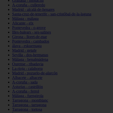
Granada - monachil
A-coruña - culleredo
Madrid - alcalá-de-henares
Santa-cruz-de-tenerife - san-cristóbal-de-la-laguna
Málaga - málaga
Alicante - elx
Pontevedra - o-grove
Illes-balears - ses-salines
Girona - lloret-de-mar
Pontevedra - cambados
álava - eskuernaga
Madrid - getafe
Sevilla - dos-hermanas
Málaga - benalmádena
Ourense - ribadavia
La-rioja - calahorra
Madrid - pozuelo-de-alarcón
Albacete - albacete
A-coruña - sada
Asturias - castrillón
A-coruña - ferrol
Málaga - fuengirola
Tarragona - montblanc
Tarragona - tarragona
Tarragona - tortosa