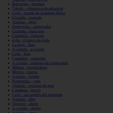
Barcelona - montgat
Toledo - villanueva-de-alcardete
León - puente-de-domingo-flórez
Granada - granada
Asturias - gijón
Pontevedra - pontevedra
Granada - maracena
Cantabria - riotuerto
ávila - el-barco-de-ávila
La-rioja - haro
A-coruña - a-coruña
León - león
Cantabria - santander
A-coruña - santiago-de-compostela
Málaga - torremolinos
Murcia - murcia
Asturias - oviedo
Pontevedra - vigo
Almería - roquetas-de-mar
Cantabria - laredo
León - san-andrés-del-rabanedo
Asturias - aller
Ourense - allariz
A-coruña - ribeira
Asturias - siero