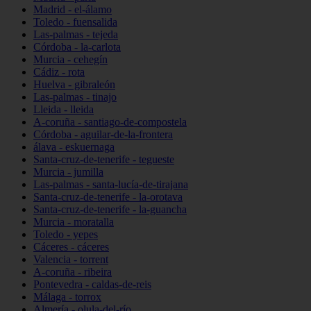
Madrid - el-álamo
Toledo - fuensalida
Las-palmas - tejeda
Córdoba - la-carlota
Murcia - cehegín
Cádiz - rota
Huelva - gibraleón
Las-palmas - tinajo
Lleida - lleida
A-coruña - santiago-de-compostela
Córdoba - aguilar-de-la-frontera
álava - eskuernaga
Santa-cruz-de-tenerife - tegueste
Murcia - jumilla
Las-palmas - santa-lucía-de-tirajana
Santa-cruz-de-tenerife - la-orotava
Santa-cruz-de-tenerife - la-guancha
Murcia - moratalla
Toledo - yepes
Cáceres - cáceres
Valencia - torrent
A-coruña - ribeira
Pontevedra - caldas-de-reis
Málaga - torrox
Almería - olula-del-río