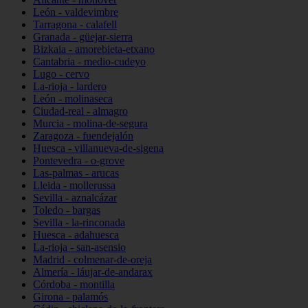
León - valdevimbre
Tarragona - calafell
Granada - güejar-sierra
Bizkaia - amorebieta-etxano
Cantabria - medio-cudeyo
Lugo - cervo
La-rioja - lardero
León - molinaseca
Ciudad-real - almagro
Murcia - molina-de-segura
Zaragoza - fuendejalón
Huesca - villanueva-de-sigena
Pontevedra - o-grove
Las-palmas - arucas
Lleida - mollerussa
Sevilla - aznalcázar
Toledo - bargas
Sevilla - la-rinconada
Huesca - adahuesca
La-rioja - san-asensio
Madrid - colmenar-de-oreja
Almería - láujar-de-andarax
Córdoba - montilla
Girona - palamós