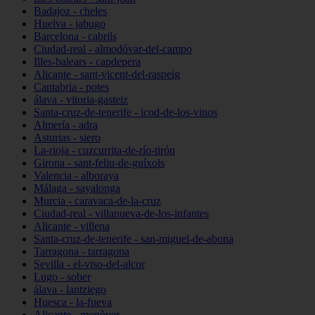
Badajoz - cheles
Huelva - jabugo
Barcelona - cabrils
Ciudad-real - almodóvar-del-campo
Illes-balears - capdepera
Alicante - sant-vicent-del-raspeig
Cantabria - potes
álava - vitoria-gasteiz
Santa-cruz-de-tenerife - icod-de-los-vinos
Almería - adra
Asturias - siero
La-rioja - cuzcurrita-de-río-tirón
Girona - sant-feliu-de-guíxols
Valencia - alboraya
Málaga - sayalonga
Murcia - caravaca-de-la-cruz
Ciudad-real - villanueva-de-los-infantes
Alicante - villena
Santa-cruz-de-tenerife - san-miguel-de-abona
Tarragona - tarragona
Sevilla - el-viso-del-alcor
Lugo - sober
álava - lantziego
Huesca - la-fueva
Alicante - monòver