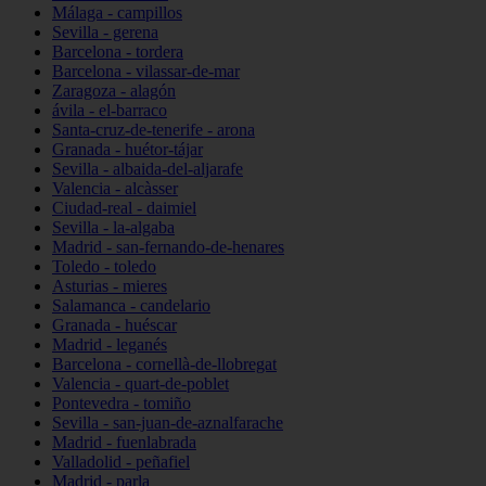
Málaga - campillos
Sevilla - gerena
Barcelona - tordera
Barcelona - vilassar-de-mar
Zaragoza - alagón
ávila - el-barraco
Santa-cruz-de-tenerife - arona
Granada - huétor-tájar
Sevilla - albaida-del-aljarafe
Valencia - alcàsser
Ciudad-real - daimiel
Sevilla - la-algaba
Madrid - san-fernando-de-henares
Toledo - toledo
Asturias - mieres
Salamanca - candelario
Granada - huéscar
Madrid - leganés
Barcelona - cornellà-de-llobregat
Valencia - quart-de-poblet
Pontevedra - tomiño
Sevilla - san-juan-de-aznalfarache
Madrid - fuenlabrada
Valladolid - peñafiel
Madrid - parla