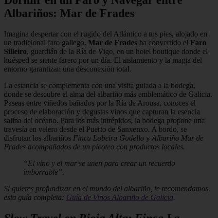
Albariños: Mar de Frades
Imagina despertar con el rugido del Atlántico a tus pies, alojado en
un tradicional faro gallego.
Mar de Frades
ha convertido el
Faro
Silleiro
, guardián de la Ría de Vigo, en un hotel boutique donde el
huésped se siente farero por un día. El aislamiento y la magia del
entorno garantizan una desconexión total.
La estancia se complementa con una visita guiada a la bodega,
donde se descubre el alma del albariño más emblemático de Galicia.
Paseas entre viñedos bañados por la Ría de Arousa, conoces el
proceso de elaboración y degustas vinos que capturan la esencia
salina del océano. Para los más intrépidos, la bodega propone una
travesía en velero desde el Puerto de Sanxenxo. A bordo, se
disfrutan los albariños
Finca Lobeira Godello
y
Albariño Mar de
Frades acompañados de un picoteo con productos locales.
“El vino y el mar se unen para crear un recuerdo
imborrable”.
Si quieres profundizar en el mundo del albariño, te recomendamos
esta guía completa:
Guía de Vinos Albariño de Galicia
.
Slow Travel en Rioja Alta: Finca La