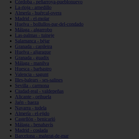
Córdoba - peñarroya-pueblonuevo
La-rioja - arnedillo
Almería - huércal-overa
Madrid - el-molar
Huelva - bollullos-par-del-condado
Málaga - algarrobo
Las-palmas - tuineje
Salamanca - béjar
Granada - capileira
Huelva - aljaraque
Granada - guadix
Málaga - manilva
Huesca - barbastro
Valencia - sagunt
Illes-balears - ses-salines
Sevilla - carmona
Ciudad-real - valdepeñas
Alicante - orihuela
Jaén - baeza
Navarra - tudela
Almería - el-ejido
Castellón - benicarló
Málaga - benahavís
Madrid - coslada
Barcelona - malgrat-de-mar