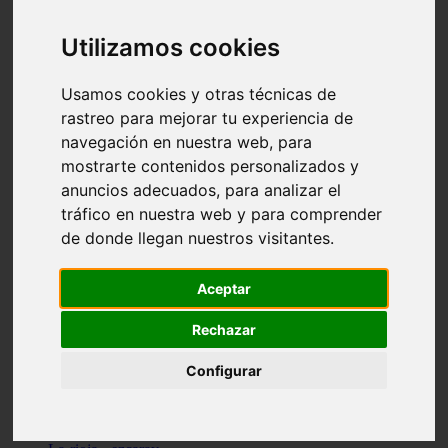
Granada - pulianas
Santa-cruz-de-tenerife - los-llanos-de-aridane
Utilizamos cookies
Cantabria - suances
Sevilla - bormujos
Granada - monachil
Usamos cookies y otras técnicas de
Málaga - júzcar
rastreo para mejorar tu experiencia de
Huesca - isábena
navegación en nuestra web, para
Huesca - alquézar
Huesca - castejón-de-sos
mostrarte contenidos personalizados y
Lleida - alt-àneu
anuncios adecuados, para analizar el
Sevilla - marinaleda
tráfico en nuestra web y para comprender
Córdoba - almedinilla
Navarra - zangoza
de donde llegan nuestros visitantes.
Cantabria - arenas-de-iguña
Barcelona - la-pobla-de-lillet
Murcia - cartagena
Aceptar
Las-palmas - yaiza
Madrid - nuevo-baztán
Rechazar
Sevilla - arahal
Málaga - istán
Configurar
Valladolid - fuensaldaña
Sevilla - salteras
Huesca - biescas
Granada - pampaneira