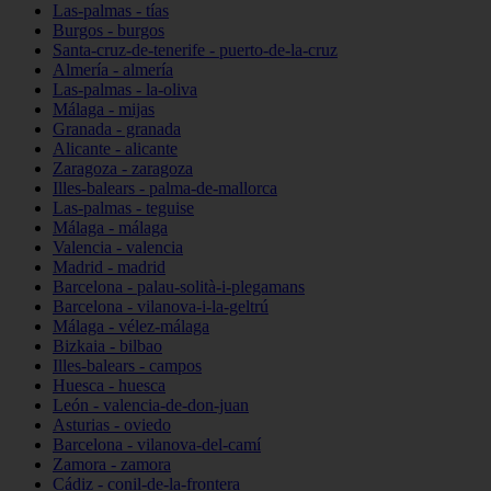
Las-palmas - tías
Burgos - burgos
Santa-cruz-de-tenerife - puerto-de-la-cruz
Almería - almería
Las-palmas - la-oliva
Málaga - mijas
Granada - granada
Alicante - alicante
Zaragoza - zaragoza
Illes-balears - palma-de-mallorca
Las-palmas - teguise
Málaga - málaga
Valencia - valencia
Madrid - madrid
Barcelona - palau-solità-i-plegamans
Barcelona - vilanova-i-la-geltrú
Málaga - vélez-málaga
Bizkaia - bilbao
Illes-balears - campos
Huesca - huesca
León - valencia-de-don-juan
Asturias - oviedo
Barcelona - vilanova-del-camí
Zamora - zamora
Cádiz - conil-de-la-frontera