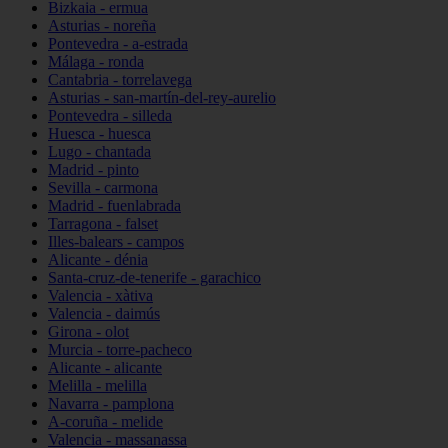
Bizkaia - ermua
Asturias - noreña
Pontevedra - a-estrada
Málaga - ronda
Cantabria - torrelavega
Asturias - san-martín-del-rey-aurelio
Pontevedra - silleda
Huesca - huesca
Lugo - chantada
Madrid - pinto
Sevilla - carmona
Madrid - fuenlabrada
Tarragona - falset
Illes-balears - campos
Alicante - dénia
Santa-cruz-de-tenerife - garachico
Valencia - xàtiva
Valencia - daimús
Girona - olot
Murcia - torre-pacheco
Alicante - alicante
Melilla - melilla
Navarra - pamplona
A-coruña - melide
Valencia - massanassa