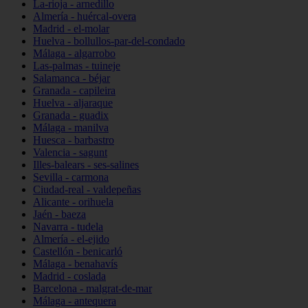
La-rioja - arnedillo
Almería - huércal-overa
Madrid - el-molar
Huelva - bollullos-par-del-condado
Málaga - algarrobo
Las-palmas - tuineje
Salamanca - béjar
Granada - capileira
Huelva - aljaraque
Granada - guadix
Málaga - manilva
Huesca - barbastro
Valencia - sagunt
Illes-balears - ses-salines
Sevilla - carmona
Ciudad-real - valdepeñas
Alicante - orihuela
Jaén - baeza
Navarra - tudela
Almería - el-ejido
Castellón - benicarló
Málaga - benahavís
Madrid - coslada
Barcelona - malgrat-de-mar
Málaga - antequera