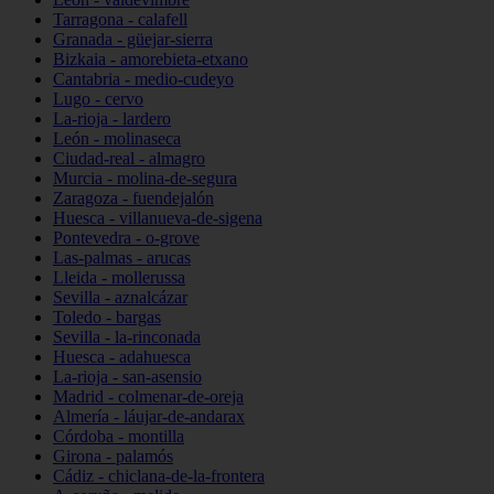
Tarragona - calafell
Granada - güejar-sierra
Bizkaia - amorebieta-etxano
Cantabria - medio-cudeyo
Lugo - cervo
La-rioja - lardero
León - molinaseca
Ciudad-real - almagro
Murcia - molina-de-segura
Zaragoza - fuendejalón
Huesca - villanueva-de-sigena
Pontevedra - o-grove
Las-palmas - arucas
Lleida - mollerussa
Sevilla - aznalcázar
Toledo - bargas
Sevilla - la-rinconada
Huesca - adahuesca
La-rioja - san-asensio
Madrid - colmenar-de-oreja
Almería - láujar-de-andarax
Córdoba - montilla
Girona - palamós
Cádiz - chiclana-de-la-frontera