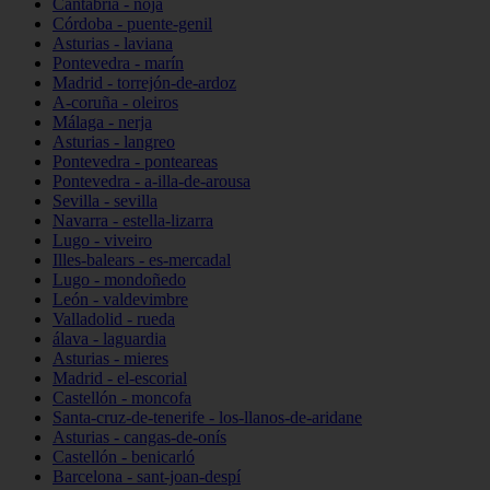
Cantabria - noja
Córdoba - puente-genil
Asturias - laviana
Pontevedra - marín
Madrid - torrejón-de-ardoz
A-coruña - oleiros
Málaga - nerja
Asturias - langreo
Pontevedra - ponteareas
Pontevedra - a-illa-de-arousa
Sevilla - sevilla
Navarra - estella-lizarra
Lugo - viveiro
Illes-balears - es-mercadal
Lugo - mondoñedo
León - valdevimbre
Valladolid - rueda
álava - laguardia
Asturias - mieres
Madrid - el-escorial
Castellón - moncofa
Santa-cruz-de-tenerife - los-llanos-de-aridane
Asturias - cangas-de-onís
Castellón - benicarló
Barcelona - sant-joan-despí