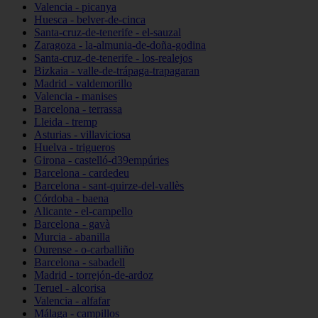
Valencia - picanya
Huesca - belver-de-cinca
Santa-cruz-de-tenerife - el-sauzal
Zaragoza - la-almunia-de-doña-godina
Santa-cruz-de-tenerife - los-realejos
Bizkaia - valle-de-trápaga-trapagaran
Madrid - valdemorillo
Valencia - manises
Barcelona - terrassa
Lleida - tremp
Asturias - villaviciosa
Huelva - trigueros
Girona - castelló-d39empúries
Barcelona - cardedeu
Barcelona - sant-quirze-del-vallès
Córdoba - baena
Alicante - el-campello
Barcelona - gavà
Murcia - abanilla
Ourense - o-carballiño
Barcelona - sabadell
Madrid - torrejón-de-ardoz
Teruel - alcorisa
Valencia - alfafar
Málaga - campillos