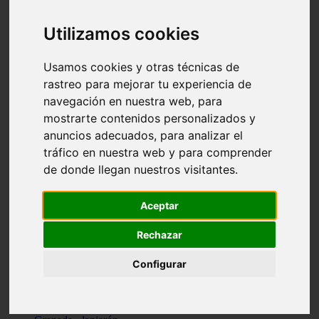
Santa-cruz-de-tenerife - los-llanos-de-aridane
Cantabria - suances
Utilizamos cookies
Sevilla - bormujos
Granada - monachil
Málaga - júzcar
Usamos cookies y otras técnicas de
Huesca - isábena
rastreo para mejorar tu experiencia de
Huesca - alquézar
navegación en nuestra web, para
Huesca - castejón-de-sos
Lleida - alt-àneu
mostrarte contenidos personalizados y
Sevilla - marinaleda
anuncios adecuados, para analizar el
Córdoba - almedinilla
tráfico en nuestra web y para comprender
Navarra - zangoza
Cantabria - arenas-de-iguña
de donde llegan nuestros visitantes.
Barcelona - la-pobla-de-lillet
Murcia - cartagena
Las-palmas - yaiza
Aceptar
Madrid - nuevo-baztán
Sevilla - arahal
Rechazar
Málaga - istán
Valladolid - fuensaldaña
Configurar
Sevilla - salteras
Huesca - biescas
Granada - pampaneira
La-rioja - ezcaray