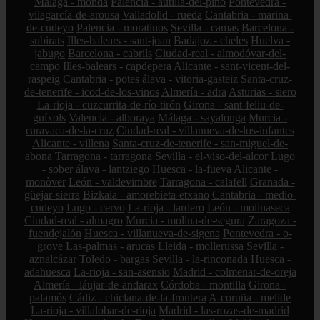
Málaga - monda
Palencia - autilla-del-pino
Pontevedra -
vilagarcía-de-arousa
Valladolid - rueda
Cantabria - marina-
de-cudeyo
Palencia - moratinos
Sevilla - camas
Barcelona -
subirats
Illes-balears - sant-joan
Badajoz - cheles
Huelva -
jabugo
Barcelona - cabrils
Ciudad-real - almodóvar-del-
campo
Illes-balears - capdepera
Alicante - sant-vicent-del-
raspeig
Cantabria - potes
álava - vitoria-gasteiz
Santa-cruz-
de-tenerife - icod-de-los-vinos
Almería - adra
Asturias - siero
La-rioja - cuzcurrita-de-río-tirón
Girona - sant-feliu-de-
guíxols
Valencia - alboraya
Málaga - sayalonga
Murcia -
caravaca-de-la-cruz
Ciudad-real - villanueva-de-los-infantes
Alicante - villena
Santa-cruz-de-tenerife - san-miguel-de-
abona
Tarragona - tarragona
Sevilla - el-viso-del-alcor
Lugo
- sober
álava - lantziego
Huesca - la-fueva
Alicante -
monòver
León - valdevimbre
Tarragona - calafell
Granada -
güejar-sierra
Bizkaia - amorebieta-etxano
Cantabria - medio-
cudeyo
Lugo - cervo
La-rioja - lardero
León - molinaseca
Ciudad-real - almagro
Murcia - molina-de-segura
Zaragoza -
fuendejalón
Huesca - villanueva-de-sigena
Pontevedra - o-
grove
Las-palmas - arucas
Lleida - mollerussa
Sevilla -
aznalcázar
Toledo - bargas
Sevilla - la-rinconada
Huesca -
adahuesca
La-rioja - san-asensio
Madrid - colmenar-de-oreja
Almería - láujar-de-andarax
Córdoba - montilla
Girona -
palamós
Cádiz - chiclana-de-la-frontera
A-coruña - melide
La-rioja - villalobar-de-rioja
Madrid - las-rozas-de-madrid