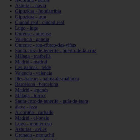
Asturias - navia
Gipuzkoa - hondarribia
Gipuzkoa - irun
Ciudad-real - ciudad-real
Lugo - lugo
Ourense - ourense
Valencia - gandia
Ourense - san-cibrao-das-viñas
Santa-cruz-de-tenerife - puerto-de-la-cruz
Málaga - marbella
Madrid - madrid
Las-palmas - telde
Valencia - valencia
Illes-balears - palma-de-mallorca
Barcelona - barcelona
Madrid - leganés
Málaga - torrox
Santa-cruz-de-tenerife - guía-de-isora
álava - leza
A-coruña - carballo
Madrid - el-boalo
Lugo - monterroso
Asturias - avilés
Granada - monachil