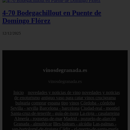
4-70 Bodegachillout en Puente de
Domingo Flórez
12/12/2025
vinosdegranada.es
vinosdegranada.es
Inicio
novedades y noticias de vino
novedades y noticias
de enoturismo
antiguo vaso para catar vinos crucigrama
bulgaria
comprar
espana
tipo
vinos
Córdoba - córdoba
Sevilla - sevilla
Barcelona - barcelona
Ciudad-real - montiel
Santa-cruz-de-tenerife - guía-de-isora
La-rioja - casalarreina
Almería - roquetas-de-mar
Madrid - pozuelo-de-alarcón
Granada - almuñécar
Illes-balears - alcúdia
Las-palmas -
san-bartolomé-de-tirajana
Cádiz - el-puerto-de-santa-maría