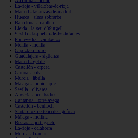
A-coruña - melide
La-rioja - villalobar-de-rioja
Madrid - las-rozas-de-madrid
Huesca - aínsa-sobrarbe
Barcelona - manlleu
Lleida - la-seu-d39urgell
Sevilla - la-puebla-de-los-infantes
Pontevedra - cambados
Melilla - melilla
Gipuzkoa - orio
Guadalajara - sigüenza
Madrid - getafe
Castellón - orpesa
Girona - pals
Murcia - librilla
Málaga - montejaque
Sevilla - olivares
Almería - benahadux
Cantabria - torrelavega
Castellón - benlloch
Santa-cruz-de-tenerife - güímar
Málaga - mollina
Bizkaia - portugalete
La-rioja - calahorra
Murcia - la-unión