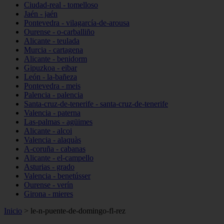
Ciudad-real - tomelloso
Jaén - jaén
Pontevedra - vilagarcía-de-arousa
Ourense - o-carballiño
Alicante - teulada
Murcia - cartagena
Alicante - benidorm
Gipuzkoa - eibar
León - la-bañeza
Pontevedra - meis
Palencia - palencia
Santa-cruz-de-tenerife - santa-cruz-de-tenerife
Valencia - paterna
Las-palmas - agüimes
Alicante - alcoi
Valencia - alaquàs
A-coruña - cabanas
Alicante - el-campello
Asturias - grado
Valencia - benetússer
Ourense - verín
Girona - mieres
Inicio
>
le-n-puente-de-domingo-fl-rez