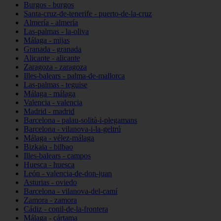
Burgos - burgos
Santa-cruz-de-tenerife - puerto-de-la-cruz
Almería - almería
Las-palmas - la-oliva
Málaga - mijas
Granada - granada
Alicante - alicante
Zaragoza - zaragoza
Illes-balears - palma-de-mallorca
Las-palmas - teguise
Málaga - málaga
Valencia - valencia
Madrid - madrid
Barcelona - palau-solità-i-plegamans
Barcelona - vilanova-i-la-geltrú
Málaga - vélez-málaga
Bizkaia - bilbao
Illes-balears - campos
Huesca - huesca
León - valencia-de-don-juan
Asturias - oviedo
Barcelona - vilanova-del-camí
Zamora - zamora
Cádiz - conil-de-la-frontera
Málaga - cártama