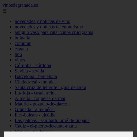
vinosdegranada.es
☰
novedades y noticias de vino
novedades y noticias de enoturismo
antiguo vaso para catar vinos crucigrama
bulgaria
comprar
espana
tipo
vinos
Córdoba - córdoba
Sevilla - sevilla
Barcelona - barcelona
Ciudad-real - montiel
Santa-cruz-de-tenerife - guía-de-isora
La-rioja - casalarreina
Almería - roquetas-de-mar
Madrid - pozuelo-de-alarcón
Granada - almuñécar
Illes-balears - alcúdia
Las-palmas - san-bartolomé-de-tirajana
Cádiz - el-puerto-de-santa-maría
Madrid - valdemoro
Granada - pulianas