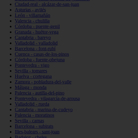
Ciudad-real - alcázar-de-san-juan
Asturias - avilés
León - villamañán
Valencia - chulilla
Córdoba - puente-genil
Granada - huétor-vega
Cantabria - bareyo
Valladolid - valladolid
Barcelona - font-rubí
Cuenca - casas-de-los-pinos
Córdoba - fuente-obejuna
Pontevedra - vigo
Sevilla - tomares
Huelva - cortegana
Zamora - pobladura-del-valle
Málaga - monda
Palencia - autilla-del-pino
Pontevedra - vilagarcía-de-arousa
Valladolid - rueda
Cantabria - marina-de-cudeyo
Palencia - moratinos
Sevilla - camas
Barcelona - subirats
Illes-balears - sant-joan
Badajoz - cheles