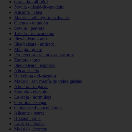
Granada - albuñol
Sevilla - alcalá-de-guadaíra
Alicante - altea
Madrid - villarejo-de-salvanés
Cuenca - tarancón
Sevilla - pedrera
Toledo - manzaneque
Illes-balears - artà
Illes-balears - andratx
Málaga - guaro
Pontevedra - vilanova-de-arousa
Zamora - toro
Illes-balears - esporles
Alicante - elx
Barcelona - el-masnou
Madrid - san-martín-de-valdeiglesias
Almería - mojácar
Segovia - el-espinar
La-rioja - hormilleja
Córdoba - iznájar
Ciudad-real - socuéllamos
Alicante - petrer
Bizkaia - zalla
La-rioja - ábalos
Madrid - alcorcón