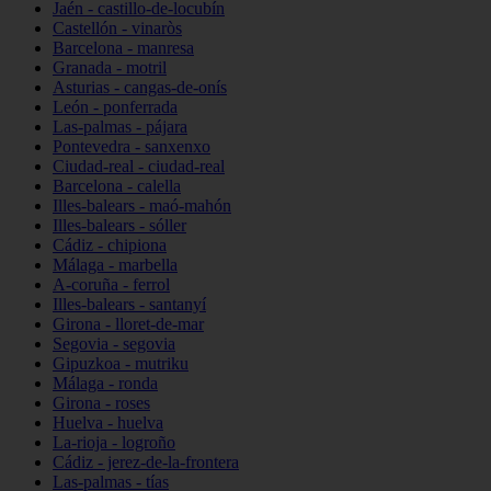
Jaén - castillo-de-locubín
Castellón - vinaròs
Barcelona - manresa
Granada - motril
Asturias - cangas-de-onís
León - ponferrada
Las-palmas - pájara
Pontevedra - sanxenxo
Ciudad-real - ciudad-real
Barcelona - calella
Illes-balears - maó-mahón
Illes-balears - sóller
Cádiz - chipiona
Málaga - marbella
A-coruña - ferrol
Illes-balears - santanyí
Girona - lloret-de-mar
Segovia - segovia
Gipuzkoa - mutriku
Málaga - ronda
Girona - roses
Huelva - huelva
La-rioja - logroño
Cádiz - jerez-de-la-frontera
Las-palmas - tías