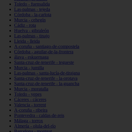
Toledo - fuensalida
Las-palmas - tejeda
Córdoba - la-carlota
Murcia - cehegín
Cádiz - rota
Huelva - gibraleón
Las-palmas - tinajo
Lleida - lleida
A-coruña - santiago-de-compostela
Córdoba - aguilar-de-la-frontera
álava - eskuernaga
Santa-cruz-de-tenerife - tegueste
Murcia - jumilla
Las-palmas - santa-lucía-de-tirajana
Santa-cruz-de-tenerife - la-orotava
Santa-cruz-de-tenerife - la-guancha
Murcia - moratalla
Toledo - yepes
Cáceres - cáceres
Valencia - torrent
A-coruña - ribeira
Pontevedra - caldas-de-reis
Málaga - torrox
Almería - olula-del-río
Barcelona - montgat