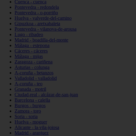
Cuenca - cuenca
Pontevedra - redondela
Pontevedra - o-porriño
Huelva - valverde-del-camino
Gipuzkoa - aretxabaleta
Pontevedra - vilanova-de-arousa
Lugo - ribadeo
Madrid - boadilla-del-monte
Málaga - estepona
Cáceres - cáceres
Málaga - mijas
Zaragoza - cariñena
Asturias - colunga
A-coruña - betanzos
Valladolid - valladolid
A-coruña - teo
Granada - motril
Ciudad-real - alcázar-de-san-juan
Barcelona - calella
Burgos - burgos
Zamora - toro
Soria - soria
Huelva - moguer
Alicante - la-vila-joiosa
Madrid - aranjuez