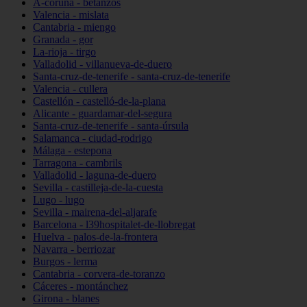
A-coruña - betanzos
Valencia - mislata
Cantabria - miengo
Granada - gor
La-rioja - tirgo
Valladolid - villanueva-de-duero
Santa-cruz-de-tenerife - santa-cruz-de-tenerife
Valencia - cullera
Castellón - castelló-de-la-plana
Alicante - guardamar-del-segura
Santa-cruz-de-tenerife - santa-úrsula
Salamanca - ciudad-rodrigo
Málaga - estepona
Tarragona - cambrils
Valladolid - laguna-de-duero
Sevilla - castilleja-de-la-cuesta
Lugo - lugo
Sevilla - mairena-del-aljarafe
Barcelona - l39hospitalet-de-llobregat
Huelva - palos-de-la-frontera
Navarra - berriozar
Burgos - lerma
Cantabria - corvera-de-toranzo
Cáceres - montánchez
Girona - blanes