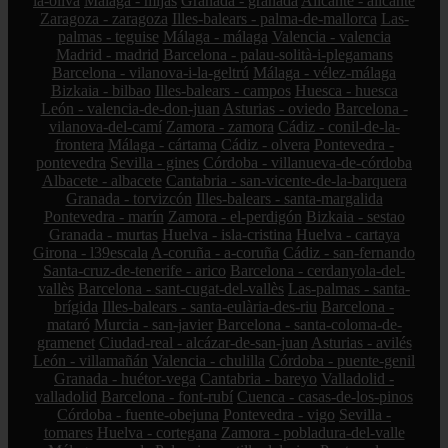
la-oliva
Málaga - mijas
Granada - granada
Alicante - alicante
Zaragoza - zaragoza
Illes-balears - palma-de-mallorca
Las-
palmas - teguise
Málaga - málaga
Valencia - valencia
Madrid - madrid
Barcelona - palau-solità-i-plegamans
Barcelona - vilanova-i-la-geltrú
Málaga - vélez-málaga
Bizkaia - bilbao
Illes-balears - campos
Huesca - huesca
León - valencia-de-don-juan
Asturias - oviedo
Barcelona -
vilanova-del-camí
Zamora - zamora
Cádiz - conil-de-la-
frontera
Málaga - cártama
Cádiz - olvera
Pontevedra -
pontevedra
Sevilla - gines
Córdoba - villanueva-de-córdoba
Albacete - albacete
Cantabria - san-vicente-de-la-barquera
Granada - torvizcón
Illes-balears - santa-margalida
Pontevedra - marín
Zamora - el-perdigón
Bizkaia - sestao
Granada - murtas
Huelva - isla-cristina
Huelva - cartaya
Girona - l39escala
A-coruña - a-coruña
Cádiz - san-fernando
Santa-cruz-de-tenerife - arico
Barcelona - cerdanyola-del-
vallès
Barcelona - sant-cugat-del-vallès
Las-palmas - santa-
brígida
Illes-balears - santa-eulària-des-riu
Barcelona -
mataró
Murcia - san-javier
Barcelona - santa-coloma-de-
gramenet
Ciudad-real - alcázar-de-san-juan
Asturias - avilés
León - villamañán
Valencia - chulilla
Córdoba - puente-genil
Granada - huétor-vega
Cantabria - bareyo
Valladolid -
valladolid
Barcelona - font-rubí
Cuenca - casas-de-los-pinos
Córdoba - fuente-obejuna
Pontevedra - vigo
Sevilla -
tomares
Huelva - cortegana
Zamora - pobladura-del-valle