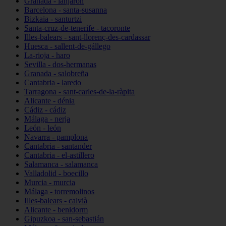
Granada - lanjarón
Barcelona - santa-susanna
Bizkaia - santurtzi
Santa-cruz-de-tenerife - tacoronte
Illes-balears - sant-llorenç-des-cardassar
Huesca - sallent-de-gállego
La-rioja - haro
Sevilla - dos-hermanas
Granada - salobreña
Cantabria - laredo
Tarragona - sant-carles-de-la-ràpita
Alicante - dénia
Cádiz - cádiz
Málaga - nerja
León - león
Navarra - pamplona
Cantabria - santander
Cantabria - el-astillero
Salamanca - salamanca
Valladolid - boecillo
Murcia - murcia
Málaga - torremolinos
Illes-balears - calvià
Alicante - benidorm
Gipuzkoa - san-sebastián