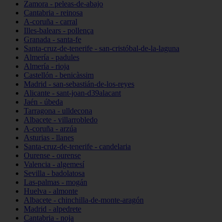
Zamora - peleas-de-abajo
Cantabria - reinosa
A-coruña - carral
Illes-balears - pollença
Granada - santa-fe
Santa-cruz-de-tenerife - san-cristóbal-de-la-laguna
Almería - padules
Almería - rioja
Castellón - benicàssim
Madrid - san-sebastián-de-los-reyes
Alicante - sant-joan-d39alacant
Jaén - úbeda
Tarragona - ulldecona
Albacete - villarrobledo
A-coruña - arzúa
Asturias - llanes
Santa-cruz-de-tenerife - candelaria
Ourense - ourense
Valencia - algemesí
Sevilla - badolatosa
Las-palmas - mogán
Huelva - almonte
Albacete - chinchilla-de-monte-aragón
Madrid - alpedrete
Cantabria - noja