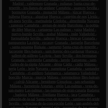
Madrid - valdemoro
Granada - pulianas
Santa-cruz-de-
tenerife - los-llanos-de-aridane
Cantabria - suances
Sevilla -
bormujos
Granada - monachil
Málaga - júzcar
Huesca -
isábena
Huesca - alquézar
Huesca - castejón-de-sos
Lleida -
alt-àneu
Sevilla - marinaleda
Córdoba - almedinilla
Navarra
- zangoza
Cantabria - arenas-de-iguña
Barcelona - la-pobla-
de-lillet
Murcia - cartagena
Las-palmas - yaiza
Madrid -
nuevo-baztán
Sevilla - arahal
Málaga - istán
Valladolid -
fuensaldaña
Sevilla - salteras
Huesca - biescas
Granada -
pampaneira
La-rioja - ezcaray
Granada - lanjarón
Barcelona
- santa-susanna
Bizkaia - santurtzi
Santa-cruz-de-tenerife -
tacoronte
Illes-balears - sant-llorenç-des-cardassar
Huesca -
sallent-de-gállego
La-rioja - haro
Sevilla - dos-hermanas
Granada - salobreña
Cantabria - laredo
Tarragona - sant-
carles-de-la-ràpita
Alicante - dénia
Cádiz - cádiz
Málaga -
nerja
León - león
Navarra - pamplona
Cantabria - santander
Cantabria - el-astillero
Salamanca - salamanca
Valladolid -
boecillo
Murcia - murcia
Málaga - torremolinos
Illes-balears
- calvià
Alicante - benidorm
Gipuzkoa - san-sebastián
Málaga - fuengirola
Asturias - gijón
Las-palmas - vega-de-
san-mateo
Las-palmas - las-palmas-de-gran-canaria
Badajoz
- badajoz
Málaga - frigiliana
Huesca - jaca
Cantabria -
cabezón-de-la-sal
Santa-cruz-de-tenerife - santiago-del-teide
Sevilla - valencina-de-la-concepción
León - san-andrés-del-
rabanedo
Navarra - deierri
León - gusendos-de-los-oteros