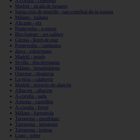
A-coruña - culleredo
Madrid - alcalá-de-henares
Santa-cruz-de-tenerife - san-cristóbal-de-la-laguna
Málaga - málaga
Alicante - elx
Pontevedra - o-grove
Illes-balears - ses-salines
Girona - lloret-de-mar
Pontevedra - cambados
álava - eskuernaga
Madrid - getafe
Sevilla - dos-hermanas
Málaga - benalmádena
Ourense - ribadavia
La-rioja - calahorra
Madrid - pozuelo-de-alarcón
Albacete - albacete
A-coruña - sada
Asturias - castrillón
A-coruña - ferrol
Málaga - fuengirola
Tarragona - montblanc
Tarragona - tarragona
Tarragona - tortosa
Lugo - sober