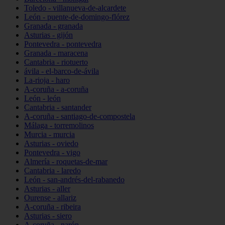
Toledo - villanueva-de-alcardete
León - puente-de-domingo-flórez
Granada - granada
Asturias - gijón
Pontevedra - pontevedra
Granada - maracena
Cantabria - riotuerto
ávila - el-barco-de-ávila
La-rioja - haro
A-coruña - a-coruña
León - león
Cantabria - santander
A-coruña - santiago-de-compostela
Málaga - torremolinos
Murcia - murcia
Asturias - oviedo
Pontevedra - vigo
Almería - roquetas-de-mar
Cantabria - laredo
León - san-andrés-del-rabanedo
Asturias - aller
Ourense - allariz
A-coruña - ribeira
Asturias - siero
A-coruña - narón