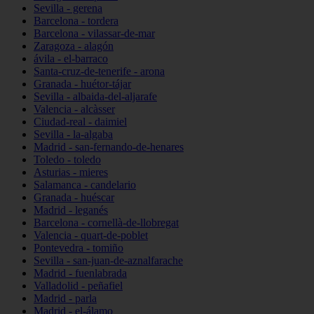
Sevilla - gerena
Barcelona - tordera
Barcelona - vilassar-de-mar
Zaragoza - alagón
ávila - el-barraco
Santa-cruz-de-tenerife - arona
Granada - huétor-tájar
Sevilla - albaida-del-aljarafe
Valencia - alcàsser
Ciudad-real - daimiel
Sevilla - la-algaba
Madrid - san-fernando-de-henares
Toledo - toledo
Asturias - mieres
Salamanca - candelario
Granada - huéscar
Madrid - leganés
Barcelona - cornellà-de-llobregat
Valencia - quart-de-poblet
Pontevedra - tomiño
Sevilla - san-juan-de-aznalfarache
Madrid - fuenlabrada
Valladolid - peñafiel
Madrid - parla
Madrid - el-álamo