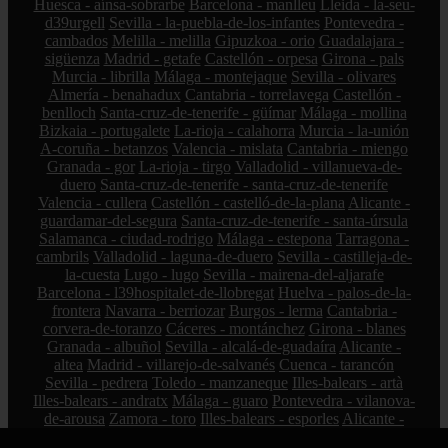
Huesca - aínsa-sobrarbe
Barcelona - manlleu
Lleida - la-seu-
d39urgell
Sevilla - la-puebla-de-los-infantes
Pontevedra -
cambados
Melilla - melilla
Gipuzkoa - orio
Guadalajara -
sigüenza
Madrid - getafe
Castellón - orpesa
Girona - pals
Murcia - librilla
Málaga - montejaque
Sevilla - olivares
Almería - benahadux
Cantabria - torrelavega
Castellón -
benlloch
Santa-cruz-de-tenerife - güímar
Málaga - mollina
Bizkaia - portugalete
La-rioja - calahorra
Murcia - la-unión
A-coruña - betanzos
Valencia - mislata
Cantabria - miengo
Granada - gor
La-rioja - tirgo
Valladolid - villanueva-de-
duero
Santa-cruz-de-tenerife - santa-cruz-de-tenerife
Valencia - cullera
Castellón - castelló-de-la-plana
Alicante -
guardamar-del-segura
Santa-cruz-de-tenerife - santa-úrsula
Salamanca - ciudad-rodrigo
Málaga - estepona
Tarragona -
cambrils
Valladolid - laguna-de-duero
Sevilla - castilleja-de-
la-cuesta
Lugo - lugo
Sevilla - mairena-del-aljarafe
Barcelona - l39hospitalet-de-llobregat
Huelva - palos-de-la-
frontera
Navarra - berriozar
Burgos - lerma
Cantabria -
corvera-de-toranzo
Cáceres - montánchez
Girona - blanes
Granada - albuñol
Sevilla - alcalá-de-guadaíra
Alicante -
altea
Madrid - villarejo-de-salvanés
Cuenca - tarancón
Sevilla - pedrera
Toledo - manzaneque
Illes-balears - artà
Illes-balears - andratx
Málaga - guaro
Pontevedra - vilanova-
de-arousa
Zamora - toro
Illes-balears - esporles
Alicante -
elx
Barcelona - el-masnou
Madrid - san-martín-de-