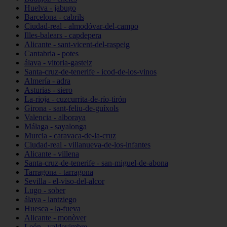
Huelva - jabugo
Barcelona - cabrils
Ciudad-real - almodóvar-del-campo
Illes-balears - capdepera
Alicante - sant-vicent-del-raspeig
Cantabria - potes
álava - vitoria-gasteiz
Santa-cruz-de-tenerife - icod-de-los-vinos
Almería - adra
Asturias - siero
La-rioja - cuzcurrita-de-río-tirón
Girona - sant-feliu-de-guíxols
Valencia - alboraya
Málaga - sayalonga
Murcia - caravaca-de-la-cruz
Ciudad-real - villanueva-de-los-infantes
Alicante - villena
Santa-cruz-de-tenerife - san-miguel-de-abona
Tarragona - tarragona
Sevilla - el-viso-del-alcor
Lugo - sober
álava - lantziego
Huesca - la-fueva
Alicante - monòver
León - valdevimbre