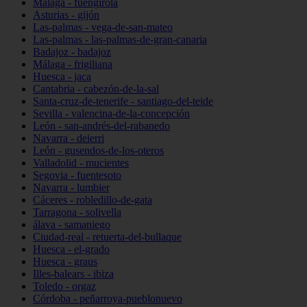
Málaga - fuengirola
Asturias - gijón
Las-palmas - vega-de-san-mateo
Las-palmas - las-palmas-de-gran-canaria
Badajoz - badajoz
Málaga - frigiliana
Huesca - jaca
Cantabria - cabezón-de-la-sal
Santa-cruz-de-tenerife - santiago-del-teide
Sevilla - valencina-de-la-concepción
León - san-andrés-del-rabanedo
Navarra - deierri
León - gusendos-de-los-oteros
Valladolid - mucientes
Segovia - fuentesoto
Navarra - lumbier
Cáceres - robledillo-de-gata
Tarragona - solivella
álava - samaniego
Ciudad-real - retuerta-del-bullaque
Huesca - el-grado
Huesca - graus
Illes-balears - ibiza
Toledo - orgaz
Córdoba - peñarroya-pueblonuevo