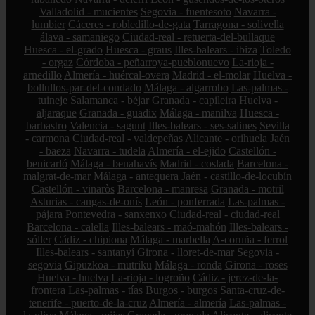
Valladolid - mucientes
Segovia - fuentesoto
Navarra -
lumbier
Cáceres - robledillo-de-gata
Tarragona - solivella
álava - samaniego
Ciudad-real - retuerta-del-bullaque
Huesca - el-grado
Huesca - graus
Illes-balears - ibiza
Toledo
- orgaz
Córdoba - peñarroya-pueblonuevo
La-rioja -
arnedillo
Almería - huércal-overa
Madrid - el-molar
Huelva -
bollullos-par-del-condado
Málaga - algarrobo
Las-palmas -
tuineje
Salamanca - béjar
Granada - capileira
Huelva -
aljaraque
Granada - guadix
Málaga - manilva
Huesca -
barbastro
Valencia - sagunt
Illes-balears - ses-salines
Sevilla
- carmona
Ciudad-real - valdepeñas
Alicante - orihuela
Jaén
- baeza
Navarra - tudela
Almería - el-ejido
Castellón -
benicarló
Málaga - benahavís
Madrid - coslada
Barcelona -
malgrat-de-mar
Málaga - antequera
Jaén - castillo-de-locubín
Castellón - vinaròs
Barcelona - manresa
Granada - motril
Asturias - cangas-de-onís
León - ponferrada
Las-palmas -
pájara
Pontevedra - sanxenxo
Ciudad-real - ciudad-real
Barcelona - calella
Illes-balears - maó-mahón
Illes-balears -
sóller
Cádiz - chipiona
Málaga - marbella
A-coruña - ferrol
Illes-balears - santanyí
Girona - lloret-de-mar
Segovia -
segovia
Gipuzkoa - mutriku
Málaga - ronda
Girona - roses
Huelva - huelva
La-rioja - logroño
Cádiz - jerez-de-la-
frontera
Las-palmas - tías
Burgos - burgos
Santa-cruz-de-
tenerife - puerto-de-la-cruz
Almería - almería
Las-palmas -