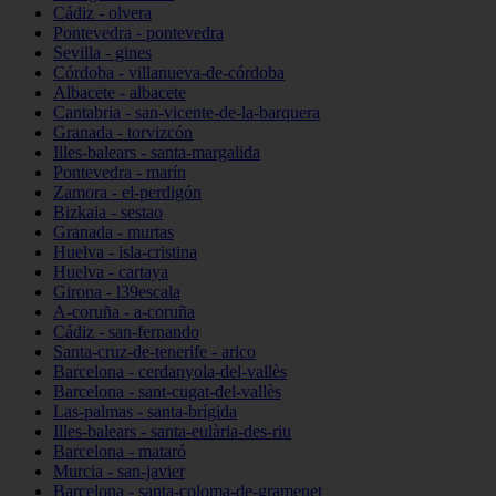
Cádiz - olvera
Pontevedra - pontevedra
Sevilla - gines
Córdoba - villanueva-de-córdoba
Albacete - albacete
Cantabria - san-vicente-de-la-barquera
Granada - torvizcón
Illes-balears - santa-margalida
Pontevedra - marín
Zamora - el-perdigón
Bizkaia - sestao
Granada - murtas
Huelva - isla-cristina
Huelva - cartaya
Girona - l39escala
A-coruña - a-coruña
Cádiz - san-fernando
Santa-cruz-de-tenerife - arico
Barcelona - cerdanyola-del-vallès
Barcelona - sant-cugat-del-vallès
Las-palmas - santa-brígida
Illes-balears - santa-eulària-des-riu
Barcelona - mataró
Murcia - san-javier
Barcelona - santa-coloma-de-gramenet