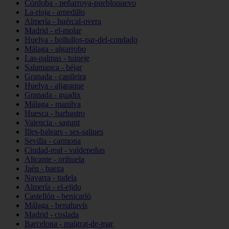
Córdoba - peñarroya-pueblonuevo
La-rioja - arnedillo
Almería - huércal-overa
Madrid - el-molar
Huelva - bollullos-par-del-condado
Málaga - algarrobo
Las-palmas - tuineje
Salamanca - béjar
Granada - capileira
Huelva - aljaraque
Granada - guadix
Málaga - manilva
Huesca - barbastro
Valencia - sagunt
Illes-balears - ses-salines
Sevilla - carmona
Ciudad-real - valdepeñas
Alicante - orihuela
Jaén - baeza
Navarra - tudela
Almería - el-ejido
Castellón - benicarló
Málaga - benahavís
Madrid - coslada
Barcelona - malgrat-de-mar