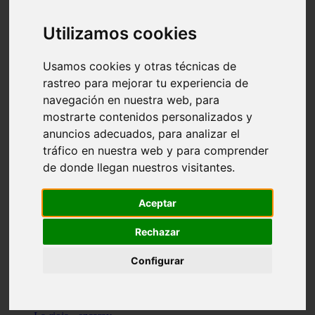
Granada - pulianas
Santa-cruz-de-tenerife - los-llanos-de-aridane
Utilizamos cookies
Cantabria - suances
Sevilla - bormujos
Granada - monachil
Usamos cookies y otras técnicas de
Málaga - júzcar
rastreo para mejorar tu experiencia de
Huesca - isábena
navegación en nuestra web, para
Huesca - alquézar
Huesca - castejón-de-sos
mostrarte contenidos personalizados y
Lleida - alt-àneu
anuncios adecuados, para analizar el
Sevilla - marinaleda
tráfico en nuestra web y para comprender
Córdoba - almedinilla
Navarra - zangoza
de donde llegan nuestros visitantes.
Cantabria - arenas-de-iguña
Barcelona - la-pobla-de-lillet
Murcia - cartagena
Aceptar
Las-palmas - yaiza
Madrid - nuevo-baztán
Rechazar
Sevilla - arahal
Málaga - istán
Configurar
Valladolid - fuensaldaña
Sevilla - salteras
Huesca - biescas
Granada - pampaneira