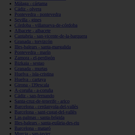
Málaga - cártama
Cádiz - olvera
Pontevedra - pontevedra
Sevilla - gines
Córdoba - villanueva-de-córdoba
Albacete - albacete
Cantabria - san-vicente-de-la-barquera
Granada - torvizcón
Illes-balears - santa-margalida
Pontevedra - marín
Zamora - el-perdigón
Bizkaia - sestao
Granada - murtas
Huelva - isla-cristina
Huelva - cartaya
Girona - l39escala
A-coruña - a-coruña
Cádiz - san-fernando
Santa-cruz-de-tenerife - arico
Barcelona - cerdanyola-del-vallès
Barcelona - sant-cugat-del-vallès
Las-palmas - santa-brígida
Illes-balears - santa-eulària-des-riu
Barcelona - mataró
Murcia - san-javier