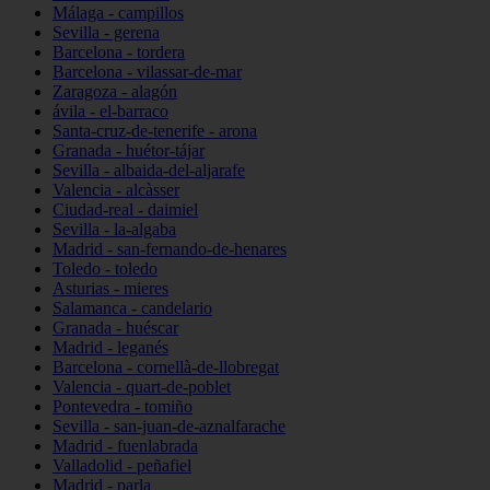
Málaga - campillos
Sevilla - gerena
Barcelona - tordera
Barcelona - vilassar-de-mar
Zaragoza - alagón
ávila - el-barraco
Santa-cruz-de-tenerife - arona
Granada - huétor-tájar
Sevilla - albaida-del-aljarafe
Valencia - alcàsser
Ciudad-real - daimiel
Sevilla - la-algaba
Madrid - san-fernando-de-henares
Toledo - toledo
Asturias - mieres
Salamanca - candelario
Granada - huéscar
Madrid - leganés
Barcelona - cornellà-de-llobregat
Valencia - quart-de-poblet
Pontevedra - tomiño
Sevilla - san-juan-de-aznalfarache
Madrid - fuenlabrada
Valladolid - peñafiel
Madrid - parla