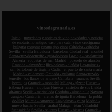
vinosdegranada.es
Inicio
novedades y noticias de vino
novedades y noticias
de enoturismo
antiguo vaso para catar vinos crucigrama
bulgaria
comprar
espana
tipo
vinos
Córdoba - córdoba
Sevilla - sevilla
Barcelona - barcelona
Ciudad-real - montiel
Santa-cruz-de-tenerife - guía-de-isora
La-rioja - casalarreina
Almería - roquetas-de-mar
Madrid - pozuelo-de-alarcón
Granada - almuñécar
Illes-balears - alcúdia
Las-palmas -
san-bartolomé-de-tirajana
Cádiz - el-puerto-de-santa-maría
Madrid - valdemoro
Granada - pulianas
Santa-cruz-de-
tenerife - los-llanos-de-aridane
Cantabria - suances
Sevilla -
bormujos
Granada - monachil
Málaga - júzcar
Huesca -
isábena
Huesca - alquézar
Huesca - castejón-de-sos
Lleida -
alt-àneu
Sevilla - marinaleda
Córdoba - almedinilla
Navarra
- zangoza
Cantabria - arenas-de-iguña
Barcelona - la-pobla-
de-lillet
Murcia - cartagena
Las-palmas - yaiza
Madrid -
nuevo-baztán
Sevilla - arahal
Málaga - istán
Valladolid -
fuensaldaña
Sevilla - salteras
Huesca - biescas
Granada -