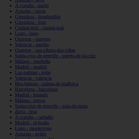
A-coruña - narón
Asturias - navia
Gipuzkoa - hondarribia
Gipuzkoa - irun
Ciudad-real - ciudad-real
Lugo - lugo
Ourense - ourense
Valencia - gandia
Ourense - san-cibrao-das-viñas
Santa-cruz-de-tenerife - puerto-de-la-cruz
Málaga - marbella
Madrid - madrid
Las-palmas - telde
Valencia - valencia
Illes-balears - palma-de-mallorca
Barcelona - barcelona
Madrid - leganés
Málaga - torrox
Santa-cruz-de-tenerife - guía-de-isora
álava - leza
A-coruña - carballo
Madrid - el-boalo
Lugo - monterroso
Asturias - avilés