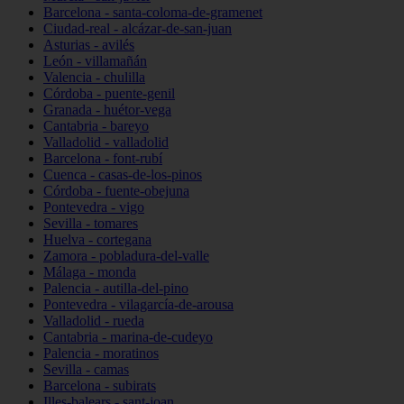
Barcelona - santa-coloma-de-gramenet
Ciudad-real - alcázar-de-san-juan
Asturias - avilés
León - villamañán
Valencia - chulilla
Córdoba - puente-genil
Granada - huétor-vega
Cantabria - bareyo
Valladolid - valladolid
Barcelona - font-rubí
Cuenca - casas-de-los-pinos
Córdoba - fuente-obejuna
Pontevedra - vigo
Sevilla - tomares
Huelva - cortegana
Zamora - pobladura-del-valle
Málaga - monda
Palencia - autilla-del-pino
Pontevedra - vilagarcía-de-arousa
Valladolid - rueda
Cantabria - marina-de-cudeyo
Palencia - moratinos
Sevilla - camas
Barcelona - subirats
Illes-balears - sant-joan