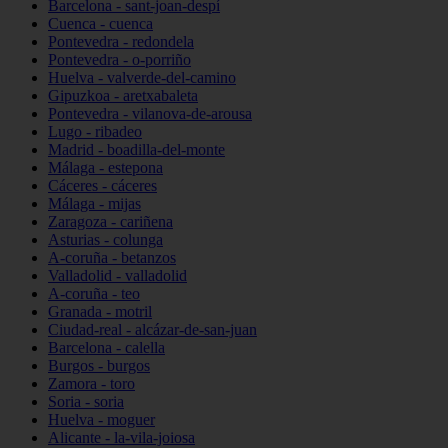
Barcelona - sant-joan-despí
Cuenca - cuenca
Pontevedra - redondela
Pontevedra - o-porriño
Huelva - valverde-del-camino
Gipuzkoa - aretxabaleta
Pontevedra - vilanova-de-arousa
Lugo - ribadeo
Madrid - boadilla-del-monte
Málaga - estepona
Cáceres - cáceres
Málaga - mijas
Zaragoza - cariñena
Asturias - colunga
A-coruña - betanzos
Valladolid - valladolid
A-coruña - teo
Granada - motril
Ciudad-real - alcázar-de-san-juan
Barcelona - calella
Burgos - burgos
Zamora - toro
Soria - soria
Huelva - moguer
Alicante - la-vila-joiosa