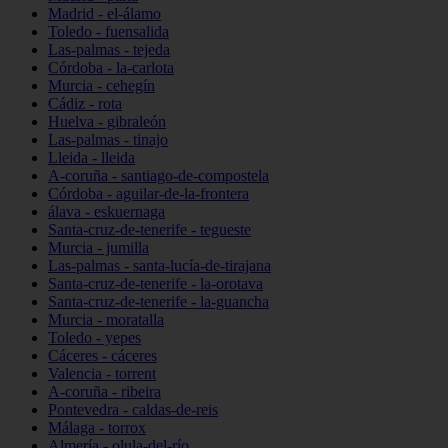
Madrid - el-álamo
Toledo - fuensalida
Las-palmas - tejeda
Córdoba - la-carlota
Murcia - cehegín
Cádiz - rota
Huelva - gibraleón
Las-palmas - tinajo
Lleida - lleida
A-coruña - santiago-de-compostela
Córdoba - aguilar-de-la-frontera
álava - eskuernaga
Santa-cruz-de-tenerife - tegueste
Murcia - jumilla
Las-palmas - santa-lucía-de-tirajana
Santa-cruz-de-tenerife - la-orotava
Santa-cruz-de-tenerife - la-guancha
Murcia - moratalla
Toledo - yepes
Cáceres - cáceres
Valencia - torrent
A-coruña - ribeira
Pontevedra - caldas-de-reis
Málaga - torrox
Almería - olula-del-río