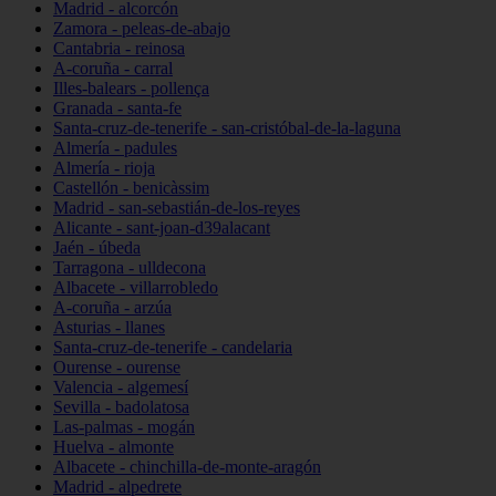
Madrid - alcorcón
Zamora - peleas-de-abajo
Cantabria - reinosa
A-coruña - carral
Illes-balears - pollença
Granada - santa-fe
Santa-cruz-de-tenerife - san-cristóbal-de-la-laguna
Almería - padules
Almería - rioja
Castellón - benicàssim
Madrid - san-sebastián-de-los-reyes
Alicante - sant-joan-d39alacant
Jaén - úbeda
Tarragona - ulldecona
Albacete - villarrobledo
A-coruña - arzúa
Asturias - llanes
Santa-cruz-de-tenerife - candelaria
Ourense - ourense
Valencia - algemesí
Sevilla - badolatosa
Las-palmas - mogán
Huelva - almonte
Albacete - chinchilla-de-monte-aragón
Madrid - alpedrete