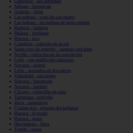
Gipuzkoa - san-sebastián
Málaga - fuengirola
Asturias - gijón
Las-palmas - vega-de-san-mateo
Las-palmas - las-palmas-de-gran-canaria
Badajoz - badajoz
Málaga - frigiliana
Huesca - jaca
Cantabria - cabezón-de-la-sal
Santa-cruz-de-tenerife - santiago-del-teide
Sevilla - valencina-de-la-concepción
León - san-andrés-del-rabanedo
Navarra - deierri
León - gusendos-de-los-oteros
Valladolid - mucientes
Segovia - fuentesoto
Navarra - lumbier
Cáceres - robledillo-de-gata
Tarragona - solivella
álava - samaniego
Ciudad-real - retuerta-del-bullaque
Huesca - el-grado
Huesca - graus
Illes-balears - ibiza
Toledo - orgaz