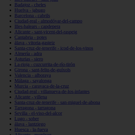
Badajoz - cheles
Huelva - jabugo
Barcelona - cabrils
Ciudad-real - almodóvar-del-campo
Illes-balears - capdepera
Alicante - sant-vicent-del-raspeig
Cantabria - potes
álava - vitoria-gasteiz
Santa-cruz-de-tenerife - icod-de-los-vinos
Almería - adra
Asturias - siero
La-rioja - cuzcurrita-de-río-tirón
Girona - sant-feliu-de-guíxols
Valencia - alboraya
Málaga - sayalonga
Murcia - caravaca-de-la-cruz
Ciudad-real - villanueva-de-los-infantes
Alicante - villena
Santa-cruz-de-tenerife - san-miguel-de-abona
Tarragona - tarragona
Sevilla - el-viso-del-alcor
Lugo - sober
álava - lantziego
Huesca - la-fueva
Alicante - monòver