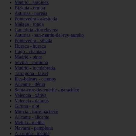
Madrid - aranjuez
Bizkaia - ermua
Asturias - noreña
Pontevedra - a-estrada
Málaga - ronda
Cantabria - torrelavega
Asturias - san-martín-del-rey-aurelio
Pontevedra - silleda
Huesca - huesca
Lugo - chantada
Madrid - pinto
Sevilla - carmona
Madrid - fuenlabrada
Tarragona - falset
Illes-balears - campos
Alicante - dénia
Santa-cruz-de-tenerife - garachico
Valencia - xàtiva
Valencia - daimús
Girona - olot
Murcia - torre-pacheco
Alicante - alicante
Melilla - melilla
Navarra - pamplona
A-coruña - melide