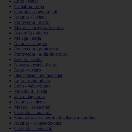
Lugo - sober
Cantabria - noja
Córdoba - puente-genil
Asturias - laviana
Pontevedra - marín
Madrid - torrejón-de-ardoz
A-coruña - oleiros
Málaga - nerja
Asturias - langreo
Pontevedra - ponteareas
Pontevedra - a-illa-de-arousa
Sevilla - sevilla
Navarra - estella-lizarra
Lugo - viveiro
Illes-balears - es-mercadal
Lugo - mondoñedo
León - valdevimbre
Valladolid - rueda
álava - laguardia
Asturias - mieres
Madrid - el-escorial
Castellón - moncofa
Santa-cruz-de-tenerife - los-llanos-de-aridane
Asturias - cangas-de-onís
Castellón - benicarló