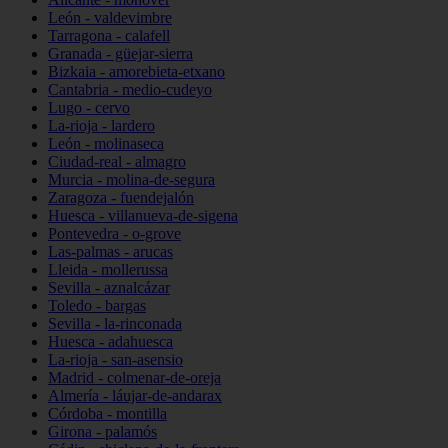
León - valdevimbre
Tarragona - calafell
Granada - güejar-sierra
Bizkaia - amorebieta-etxano
Cantabria - medio-cudeyo
Lugo - cervo
La-rioja - lardero
León - molinaseca
Ciudad-real - almagro
Murcia - molina-de-segura
Zaragoza - fuendejalón
Huesca - villanueva-de-sigena
Pontevedra - o-grove
Las-palmas - arucas
Lleida - mollerussa
Sevilla - aznalcázar
Toledo - bargas
Sevilla - la-rinconada
Huesca - adahuesca
La-rioja - san-asensio
Madrid - colmenar-de-oreja
Almería - láujar-de-andarax
Córdoba - montilla
Girona - palamós