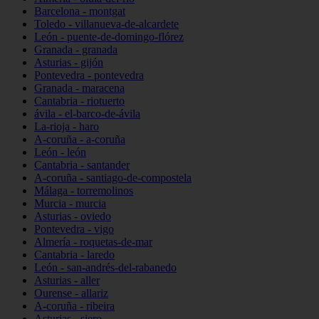
Barcelona - montgat
Toledo - villanueva-de-alcardete
León - puente-de-domingo-flórez
Granada - granada
Asturias - gijón
Pontevedra - pontevedra
Granada - maracena
Cantabria - riotuerto
ávila - el-barco-de-ávila
La-rioja - haro
A-coruña - a-coruña
León - león
Cantabria - santander
A-coruña - santiago-de-compostela
Málaga - torremolinos
Murcia - murcia
Asturias - oviedo
Pontevedra - vigo
Almería - roquetas-de-mar
Cantabria - laredo
León - san-andrés-del-rabanedo
Asturias - aller
Ourense - allariz
A-coruña - ribeira
Asturias - siero