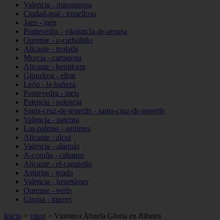
Valencia - massanassa
Ciudad-real - tomelloso
Jaén - jaén
Pontevedra - vilagarcía-de-arousa
Ourense - o-carballiño
Alicante - teulada
Murcia - cartagena
Alicante - benidorm
Gipuzkoa - eibar
León - la-bañeza
Pontevedra - meis
Palencia - palencia
Santa-cruz-de-tenerife - santa-cruz-de-tenerife
Valencia - paterna
Las-palmas - agüimes
Alicante - alcoi
Valencia - alaquàs
A-coruña - cabanas
Alicante - el-campello
Asturias - grado
Valencia - benetússer
Ourense - verín
Girona - mieres
Inicio
>
vinot
>
Vinoteca Abuela Gloria en Ribeira