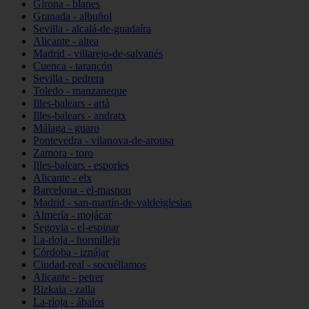
Girona - blanes
Granada - albuñol
Sevilla - alcalá-de-guadaíra
Alicante - altea
Madrid - villarejo-de-salvanés
Cuenca - tarancón
Sevilla - pedrera
Toledo - manzaneque
Illes-balears - artà
Illes-balears - andratx
Málaga - guaro
Pontevedra - vilanova-de-arousa
Zamora - toro
Illes-balears - esporles
Alicante - elx
Barcelona - el-masnou
Madrid - san-martín-de-valdeiglesias
Almería - mojácar
Segovia - el-espinar
La-rioja - hormilleja
Córdoba - iznájar
Ciudad-real - socuéllamos
Alicante - petrer
Bizkaia - zalla
La-rioja - ábalos