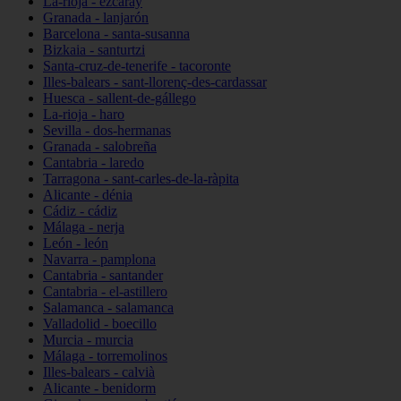
La-rioja - ezcaray
Granada - lanjarón
Barcelona - santa-susanna
Bizkaia - santurtzi
Santa-cruz-de-tenerife - tacoronte
Illes-balears - sant-llorenç-des-cardassar
Huesca - sallent-de-gállego
La-rioja - haro
Sevilla - dos-hermanas
Granada - salobreña
Cantabria - laredo
Tarragona - sant-carles-de-la-ràpita
Alicante - dénia
Cádiz - cádiz
Málaga - nerja
León - león
Navarra - pamplona
Cantabria - santander
Cantabria - el-astillero
Salamanca - salamanca
Valladolid - boecillo
Murcia - murcia
Málaga - torremolinos
Illes-balears - calvià
Alicante - benidorm