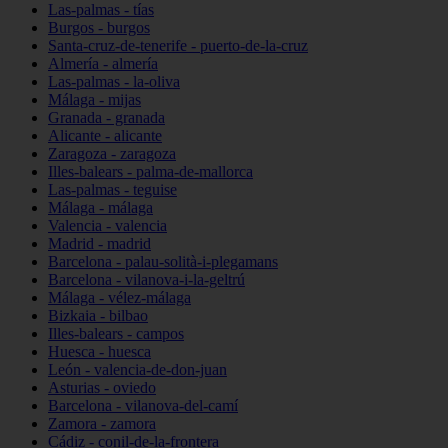
Las-palmas - tías
Burgos - burgos
Santa-cruz-de-tenerife - puerto-de-la-cruz
Almería - almería
Las-palmas - la-oliva
Málaga - mijas
Granada - granada
Alicante - alicante
Zaragoza - zaragoza
Illes-balears - palma-de-mallorca
Las-palmas - teguise
Málaga - málaga
Valencia - valencia
Madrid - madrid
Barcelona - palau-solità-i-plegamans
Barcelona - vilanova-i-la-geltrú
Málaga - vélez-málaga
Bizkaia - bilbao
Illes-balears - campos
Huesca - huesca
León - valencia-de-don-juan
Asturias - oviedo
Barcelona - vilanova-del-camí
Zamora - zamora
Cádiz - conil-de-la-frontera