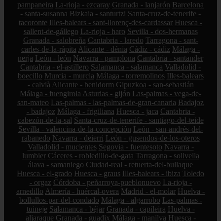
pampaneira
La-rioja - ezcaray
Granada - lanjarón
Barcelona
- santa-susanna
Bizkaia - santurtzi
Santa-cruz-de-tenerife -
tacoronte
Illes-balears - sant-llorenç-des-cardassar
Huesca -
sallent-de-gállego
La-rioja - haro
Sevilla - dos-hermanas
Granada - salobreña
Cantabria - laredo
Tarragona - sant-
carles-de-la-ràpita
Alicante - dénia
Cádiz - cádiz
Málaga -
nerja
León - león
Navarra - pamplona
Cantabria - santander
Cantabria - el-astillero
Salamanca - salamanca
Valladolid -
boecillo
Murcia - murcia
Málaga - torremolinos
Illes-balears
- calvià
Alicante - benidorm
Gipuzkoa - san-sebastián
Málaga - fuengirola
Asturias - gijón
Las-palmas - vega-de-
san-mateo
Las-palmas - las-palmas-de-gran-canaria
Badajoz
- badajoz
Málaga - frigiliana
Huesca - jaca
Cantabria -
cabezón-de-la-sal
Santa-cruz-de-tenerife - santiago-del-teide
Sevilla - valencina-de-la-concepción
León - san-andrés-del-
rabanedo
Navarra - deierri
León - gusendos-de-los-oteros
Valladolid - mucientes
Segovia - fuentesoto
Navarra -
lumbier
Cáceres - robledillo-de-gata
Tarragona - solivella
álava - samaniego
Ciudad-real - retuerta-del-bullaque
Huesca - el-grado
Huesca - graus
Illes-balears - ibiza
Toledo
- orgaz
Córdoba - peñarroya-pueblonuevo
La-rioja -
arnedillo
Almería - huércal-overa
Madrid - el-molar
Huelva -
bollullos-par-del-condado
Málaga - algarrobo
Las-palmas -
tuineje
Salamanca - béjar
Granada - capileira
Huelva -
aljaraque
Granada - guadix
Málaga - manilva
Huesca -