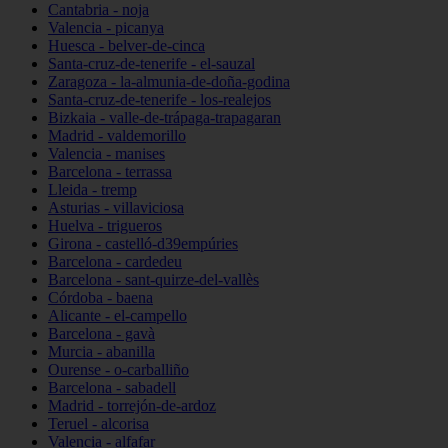
Cantabria - noja
Valencia - picanya
Huesca - belver-de-cinca
Santa-cruz-de-tenerife - el-sauzal
Zaragoza - la-almunia-de-doña-godina
Santa-cruz-de-tenerife - los-realejos
Bizkaia - valle-de-trápaga-trapagaran
Madrid - valdemorillo
Valencia - manises
Barcelona - terrassa
Lleida - tremp
Asturias - villaviciosa
Huelva - trigueros
Girona - castelló-d39empúries
Barcelona - cardedeu
Barcelona - sant-quirze-del-vallès
Córdoba - baena
Alicante - el-campello
Barcelona - gavà
Murcia - abanilla
Ourense - o-carballiño
Barcelona - sabadell
Madrid - torrejón-de-ardoz
Teruel - alcorisa
Valencia - alfafar