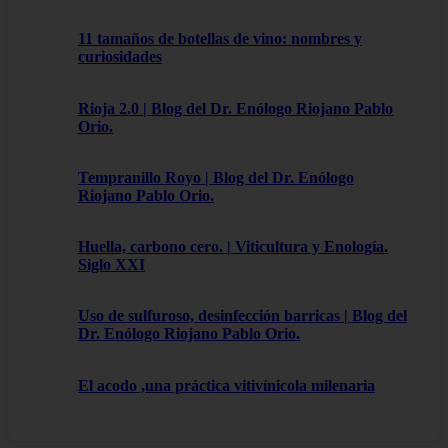
11 tamaños de botellas de vino: nombres y
curiosidades
Rioja 2.0 | Blog del Dr. Enólogo Riojano Pablo
Orio.
Tempranillo Royo | Blog del Dr. Enólogo
Riojano Pablo Orio.
Huella, carbono cero. | Viticultura y Enología.
Siglo XXI
Uso de sulfuroso, desinfección barricas | Blog del
Dr. Enólogo Riojano Pablo Orio.
El acodo ,una práctica vitivínicola milenaria