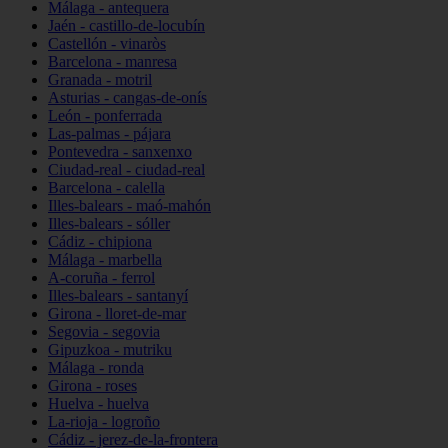
Málaga - antequera
Jaén - castillo-de-locubín
Castellón - vinaròs
Barcelona - manresa
Granada - motril
Asturias - cangas-de-onís
León - ponferrada
Las-palmas - pájara
Pontevedra - sanxenxo
Ciudad-real - ciudad-real
Barcelona - calella
Illes-balears - maó-mahón
Illes-balears - sóller
Cádiz - chipiona
Málaga - marbella
A-coruña - ferrol
Illes-balears - santanyí
Girona - lloret-de-mar
Segovia - segovia
Gipuzkoa - mutriku
Málaga - ronda
Girona - roses
Huelva - huelva
La-rioja - logroño
Cádiz - jerez-de-la-frontera