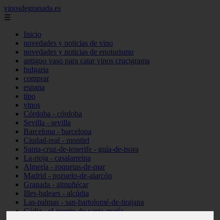
vinosdegranada.es
☰
Inicio
novedades y noticias de vino
novedades y noticias de enoturismo
antiguo vaso para catar vinos crucigrama
bulgaria
comprar
espana
tipo
vinos
Córdoba - córdoba
Sevilla - sevilla
Barcelona - barcelona
Ciudad-real - montiel
Santa-cruz-de-tenerife - guía-de-isora
La-rioja - casalarreina
Almería - roquetas-de-mar
Madrid - pozuelo-de-alarcón
Granada - almuñécar
Illes-balears - alcúdia
Las-palmas - san-bartolomé-de-tirajana
Cádiz - el-puerto-de-santa-maría
Madrid - valdemoro