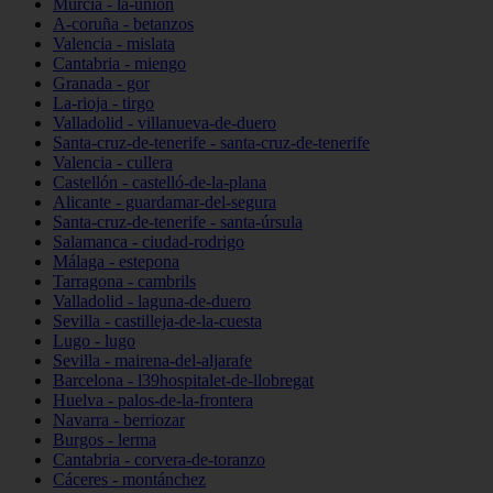
Murcia - la-unión
A-coruña - betanzos
Valencia - mislata
Cantabria - miengo
Granada - gor
La-rioja - tirgo
Valladolid - villanueva-de-duero
Santa-cruz-de-tenerife - santa-cruz-de-tenerife
Valencia - cullera
Castellón - castelló-de-la-plana
Alicante - guardamar-del-segura
Santa-cruz-de-tenerife - santa-úrsula
Salamanca - ciudad-rodrigo
Málaga - estepona
Tarragona - cambrils
Valladolid - laguna-de-duero
Sevilla - castilleja-de-la-cuesta
Lugo - lugo
Sevilla - mairena-del-aljarafe
Barcelona - l39hospitalet-de-llobregat
Huelva - palos-de-la-frontera
Navarra - berriozar
Burgos - lerma
Cantabria - corvera-de-toranzo
Cáceres - montánchez