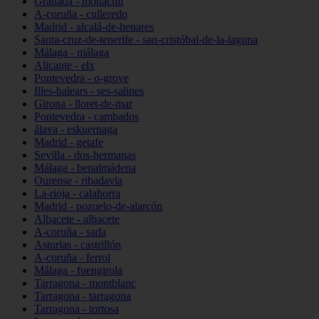
Granada - monachil
A-coruña - culleredo
Madrid - alcalá-de-henares
Santa-cruz-de-tenerife - san-cristóbal-de-la-laguna
Málaga - málaga
Alicante - elx
Pontevedra - o-grove
Illes-balears - ses-salines
Girona - lloret-de-mar
Pontevedra - cambados
álava - eskuernaga
Madrid - getafe
Sevilla - dos-hermanas
Málaga - benalmádena
Ourense - ribadavia
La-rioja - calahorra
Madrid - pozuelo-de-alarcón
Albacete - albacete
A-coruña - sada
Asturias - castrillón
A-coruña - ferrol
Málaga - fuengirola
Tarragona - montblanc
Tarragona - tarragona
Tarragona - tortosa