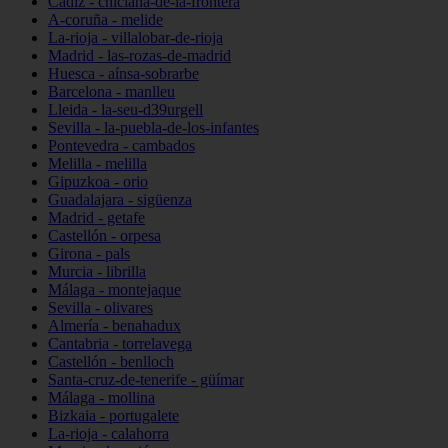
Cádiz - chiclana-de-la-frontera
A-coruña - melide
La-rioja - villalobar-de-rioja
Madrid - las-rozas-de-madrid
Huesca - aínsa-sobrarbe
Barcelona - manlleu
Lleida - la-seu-d39urgell
Sevilla - la-puebla-de-los-infantes
Pontevedra - cambados
Melilla - melilla
Gipuzkoa - orio
Guadalajara - sigüenza
Madrid - getafe
Castellón - orpesa
Girona - pals
Murcia - librilla
Málaga - montejaque
Sevilla - olivares
Almería - benahadux
Cantabria - torrelavega
Castellón - benlloch
Santa-cruz-de-tenerife - güímar
Málaga - mollina
Bizkaia - portugalete
La-rioja - calahorra