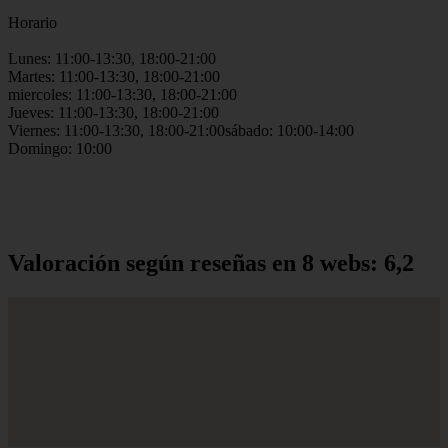
Horario
Lunes: 11:00-13:30, 18:00-21:00
Martes: 11:00-13:30, 18:00-21:00
miercoles: 11:00-13:30, 18:00-21:00
Jueves: 11:00-13:30, 18:00-21:00
Viernes: 11:00-13:30, 18:00-21:00sábado: 10:00-14:00
Domingo: 10:00
Valoración según reseñas en 8 webs: 6,2