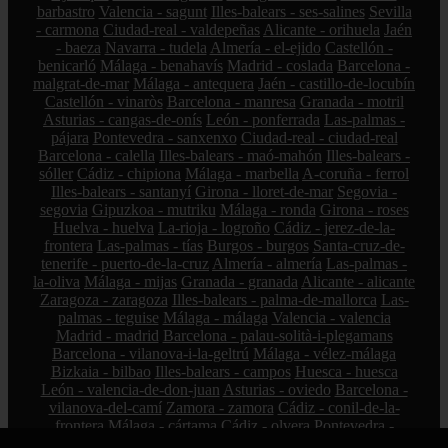
barbastro
Valencia - sagunt
Illes-balears - ses-salines
Sevilla
- carmona
Ciudad-real - valdepeñas
Alicante - orihuela
Jaén
- baeza
Navarra - tudela
Almería - el-ejido
Castellón -
benicarló
Málaga - benahavís
Madrid - coslada
Barcelona -
malgrat-de-mar
Málaga - antequera
Jaén - castillo-de-locubín
Castellón - vinaròs
Barcelona - manresa
Granada - motril
Asturias - cangas-de-onís
León - ponferrada
Las-palmas -
pájara
Pontevedra - sanxenxo
Ciudad-real - ciudad-real
Barcelona - calella
Illes-balears - maó-mahón
Illes-balears -
sóller
Cádiz - chipiona
Málaga - marbella
A-coruña - ferrol
Illes-balears - santanyí
Girona - lloret-de-mar
Segovia -
segovia
Gipuzkoa - mutriku
Málaga - ronda
Girona - roses
Huelva - huelva
La-rioja - logroño
Cádiz - jerez-de-la-
frontera
Las-palmas - tías
Burgos - burgos
Santa-cruz-de-
tenerife - puerto-de-la-cruz
Almería - almería
Las-palmas -
la-oliva
Málaga - mijas
Granada - granada
Alicante - alicante
Zaragoza - zaragoza
Illes-balears - palma-de-mallorca
Las-
palmas - teguise
Málaga - málaga
Valencia - valencia
Madrid - madrid
Barcelona - palau-solità-i-plegamans
Barcelona - vilanova-i-la-geltrú
Málaga - vélez-málaga
Bizkaia - bilbao
Illes-balears - campos
Huesca - huesca
León - valencia-de-don-juan
Asturias - oviedo
Barcelona -
vilanova-del-camí
Zamora - zamora
Cádiz - conil-de-la-
frontera
Málaga - cártama
Cádiz - olvera
Pontevedra -
pontevedra
Sevilla - gines
Córdoba - villanueva-de-córdoba