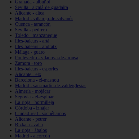
Granada - albuñol
Sevilla - alcalá-de-guadaíra
Alicante - altea
Madrid - villarejo-de-salvanés
Cuenca - tarancón
Sevilla - pedrera
Toledo - manzaneque
Illes-balears - artà
Illes-balears - andratx
Málaga - guaro
Pontevedra - vilanova-de-arousa
Zamora - toro
Illes-balears - esporles
Alicante - elx
Barcelona - el-masnou
Madrid - san-martín-de-valdeiglesias
Almería - mojácar
Segovia - el-espinar
La-rioja - hormilleja
Córdoba - iznájar
Ciudad-real - socuéllamos
Alicante - petrer
Bizkaia - zalla
La-rioja - ábalos
Madrid - alcorcón