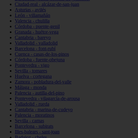
Ciudad-real - alcázar-de-san-juan
Asturias - avilés
León - villamañán
Valencia - chulilla
Córdoba - puente-genil
Granada - huétor-vega
Cantabria - bareyo
Valladolid - valladolid
Barcelona - font-rubí
Cuenca - casas-de-los-pinos
Córdoba - fuente-obejuna
Pontevedra - vigo
Sevilla - tomares
Huelva - cortegana
Zamora - pobladura-del-valle
Málaga - monda
Palencia - autilla-del-pino
Pontevedra - vilagarcía-de-arousa
Valladolid - rueda
Cantabria - marina-de-cudeyo
Palencia - moratinos
Sevilla - camas
Barcelona - subirats
Illes-balears - sant-joan
Badajoz - cheles