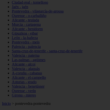
Ciudad-real - tomelloso
Jaén - jaén
Pontevedra - vilagarcía-de-arousa
Ourense - o-carballiño
Alicante - teulada
Murcia - cartagena
Alicante - benidorm
Gipuzkoa - eibar
León - la-bañeza
Pontevedra - meis
Palencia - palencia
Santa-cruz-de-tenerife - santa-cruz-de-tenerife
Valencia - paterna
Las-palmas - agüimes
Alicante - alcoi
Valencia - alaquàs
A-coruña - cabanas
Alicante - el-campello
Asturias - grado
Valencia - benetússer
Ourense - verín
Girona - mieres
Inicio
>
pontevedra-pontevedra