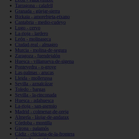
Tarragona - calafell
Granada - güejar-sierra
Bizkaia - amorebieta-etxano
Cantabria - medio-cudeyo
Lugo - cervo
La-rioja - lardero
León - molinaseca
Ciudad-real - almagro
Murcia - molina-de-segura
Zaragoza - fuendejalón
Huesca - villanueva-de-sigena
Pontevedra - o-grove
Las-palmas - arucas
Lleida - mollerussa
Sevilla - aznalcázar
Toledo - bargas
Sevilla - la-rinconada
Huesca - adahuesca
La-rioja - san-asensio
Madrid - colmenar-de-oreja
Almería - láujar-de-andarax
Córdoba - montilla
Girona - palamós
Cádiz - chiclana-de-la-frontera