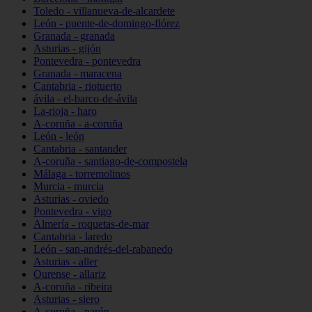
Toledo - villanueva-de-alcardete
León - puente-de-domingo-flórez
Granada - granada
Asturias - gijón
Pontevedra - pontevedra
Granada - maracena
Cantabria - riotuerto
ávila - el-barco-de-ávila
La-rioja - haro
A-coruña - a-coruña
León - león
Cantabria - santander
A-coruña - santiago-de-compostela
Málaga - torremolinos
Murcia - murcia
Asturias - oviedo
Pontevedra - vigo
Almería - roquetas-de-mar
Cantabria - laredo
León - san-andrés-del-rabanedo
Asturias - aller
Ourense - allariz
A-coruña - ribeira
Asturias - siero
A-coruña - narón