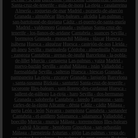
Santa-cruz-de-tenerife - guía-de-isora
La-rioja - casalarreina
Almería - roquetas-de-mar
Madrid - pozuelo-de-alarcón
Granada - almuñécar
Illes-balears - alcúdia
Las-palmas -
san-bartolomé-de-tirajana
Cádiz - el-puerto-de-santa-maría
Madrid - valdemoro
Granada - pulianas
Santa-cruz-de-
tenerife - los-llanos-de-aridane
Cantabria - suances
Sevilla -
bormujos
Granada - monachil
Málaga - júzcar
Huesca -
isábena
Huesca - alquézar
Huesca - castejón-de-sos
Lleida -
alt-àneu
Sevilla - marinaleda
Córdoba - almedinilla
Navarra
- zangoza
Cantabria - arenas-de-iguña
Barcelona - la-pobla-
de-lillet
Murcia - cartagena
Las-palmas - yaiza
Madrid -
nuevo-baztán
Sevilla - arahal
Málaga - istán
Valladolid -
fuensaldaña
Sevilla - salteras
Huesca - biescas
Granada -
pampaneira
La-rioja - ezcaray
Granada - lanjarón
Barcelona
- santa-susanna
Bizkaia - santurtzi
Santa-cruz-de-tenerife -
tacoronte
Illes-balears - sant-llorenç-des-cardassar
Huesca -
sallent-de-gállego
La-rioja - haro
Sevilla - dos-hermanas
Granada - salobreña
Cantabria - laredo
Tarragona - sant-
carles-de-la-ràpita
Alicante - dénia
Cádiz - cádiz
Málaga -
nerja
León - león
Navarra - pamplona
Cantabria - santander
Cantabria - el-astillero
Salamanca - salamanca
Valladolid -
boecillo
Murcia - murcia
Málaga - torremolinos
Illes-balears
- calvià
Alicante - benidorm
Gipuzkoa - san-sebastián
Málaga - fuengirola
Asturias - gijón
Las-palmas - vega-de-