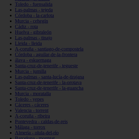
Toledo - fuensalida
Las-palmas - tejeda
Córdoba - la-carlota
Murcia - cehegín
Cádiz - rota
Huelva - gibraleón
Las-palmas - tinajo
Lleida - lleida
A-coruña - santiago-de-compostela
Córdoba - aguilar-de-la-frontera
álava - eskuernaga
Santa-cruz-de-tenerife - tegueste
Murcia - jumilla
Las-palmas - santa-lucía-de-tirajana
Santa-cruz-de-tenerife - la-orotava
Santa-cruz-de-tenerife - la-guancha
Murcia - moratalla
Toledo - yepes
Cáceres - cáceres
Valencia - torrent
A-coruña - ribeira
Pontevedra - caldas-de-reis
Málaga - torrox
Almería - olula-del-río
Barcelona - montgat