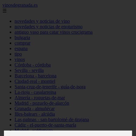
vinosdegranada.es
☰
novedades y noticias de vino
novedades y noticias de enoturismo
antiguo vaso para catar vinos crucigrama
bulgaria
comprar
espana
tipo
vinos
Córdoba - córdoba
Sevilla - sevilla
Barcelona - barcelona
Ciudad-real - montiel
Santa-cruz-de-tenerife - guía-de-isora
La-rioja - casalarreina
Almería - roquetas-de-mar
Madrid - pozuelo-de-alarcón
Granada - almuñécar
Illes-balears - alcúdia
Las-palmas - san-bartolomé-de-tirajana
Cádiz - el-puerto-de-santa-maría
Madrid - valdemoro
Granada - pulianas