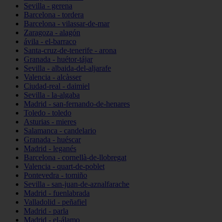
Sevilla - gerena
Barcelona - tordera
Barcelona - vilassar-de-mar
Zaragoza - alagón
ávila - el-barraco
Santa-cruz-de-tenerife - arona
Granada - huétor-tájar
Sevilla - albaida-del-aljarafe
Valencia - alcàsser
Ciudad-real - daimiel
Sevilla - la-algaba
Madrid - san-fernando-de-henares
Toledo - toledo
Asturias - mieres
Salamanca - candelario
Granada - huéscar
Madrid - leganés
Barcelona - cornellà-de-llobregat
Valencia - quart-de-poblet
Pontevedra - tomiño
Sevilla - san-juan-de-aznalfarache
Madrid - fuenlabrada
Valladolid - peñafiel
Madrid - parla
Madrid - el-álamo