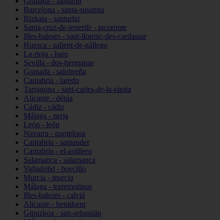
Granada - lanjarón
Barcelona - santa-susanna
Bizkaia - santurtzi
Santa-cruz-de-tenerife - tacoronte
Illes-balears - sant-llorenç-des-cardassar
Huesca - sallent-de-gállego
La-rioja - haro
Sevilla - dos-hermanas
Granada - salobreña
Cantabria - laredo
Tarragona - sant-carles-de-la-ràpita
Alicante - dénia
Cádiz - cádiz
Málaga - nerja
León - león
Navarra - pamplona
Cantabria - santander
Cantabria - el-astillero
Salamanca - salamanca
Valladolid - boecillo
Murcia - murcia
Málaga - torremolinos
Illes-balears - calvià
Alicante - benidorm
Gipuzkoa - san-sebastián