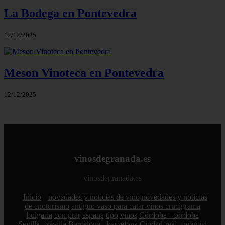
La Bodega en Pontevedra
12/12/2025
Meson Vinoteca en Pontevedra
12/12/2025
vinosdegranada.es
vinosdegranada.es
Inicio
novedades y noticias de vino
novedades y noticias
de enoturismo
antiguo vaso para catar vinos crucigrama
bulgaria
comprar
espana
tipo
vinos
Córdoba - córdoba
Sevilla - sevilla
Barcelona - barcelona
Ciudad-real - montiel