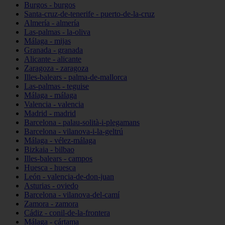
Burgos - burgos
Santa-cruz-de-tenerife - puerto-de-la-cruz
Almería - almería
Las-palmas - la-oliva
Málaga - mijas
Granada - granada
Alicante - alicante
Zaragoza - zaragoza
Illes-balears - palma-de-mallorca
Las-palmas - teguise
Málaga - málaga
Valencia - valencia
Madrid - madrid
Barcelona - palau-solità-i-plegamans
Barcelona - vilanova-i-la-geltrú
Málaga - vélez-málaga
Bizkaia - bilbao
Illes-balears - campos
Huesca - huesca
León - valencia-de-don-juan
Asturias - oviedo
Barcelona - vilanova-del-camí
Zamora - zamora
Cádiz - conil-de-la-frontera
Málaga - cártama