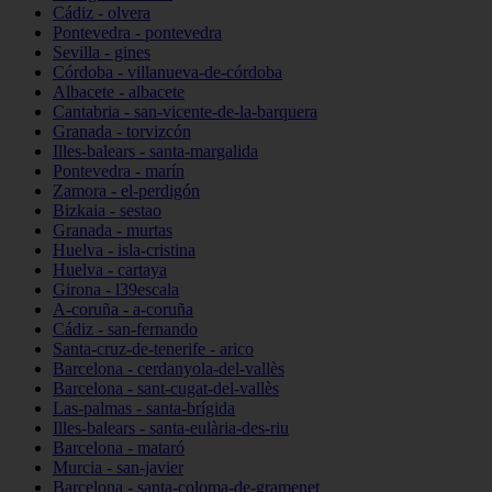
Cádiz - olvera
Pontevedra - pontevedra
Sevilla - gines
Córdoba - villanueva-de-córdoba
Albacete - albacete
Cantabria - san-vicente-de-la-barquera
Granada - torvizcón
Illes-balears - santa-margalida
Pontevedra - marín
Zamora - el-perdigón
Bizkaia - sestao
Granada - murtas
Huelva - isla-cristina
Huelva - cartaya
Girona - l39escala
A-coruña - a-coruña
Cádiz - san-fernando
Santa-cruz-de-tenerife - arico
Barcelona - cerdanyola-del-vallès
Barcelona - sant-cugat-del-vallès
Las-palmas - santa-brígida
Illes-balears - santa-eulària-des-riu
Barcelona - mataró
Murcia - san-javier
Barcelona - santa-coloma-de-gramenet