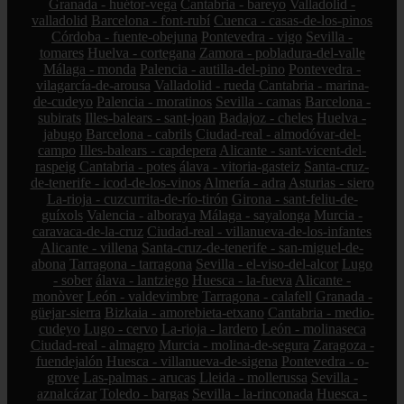
Granada - huétor-vega
Cantabria - bareyo
Valladolid -
valladolid
Barcelona - font-rubí
Cuenca - casas-de-los-pinos
Córdoba - fuente-obejuna
Pontevedra - vigo
Sevilla -
tomares
Huelva - cortegana
Zamora - pobladura-del-valle
Málaga - monda
Palencia - autilla-del-pino
Pontevedra -
vilagarcía-de-arousa
Valladolid - rueda
Cantabria - marina-
de-cudeyo
Palencia - moratinos
Sevilla - camas
Barcelona -
subirats
Illes-balears - sant-joan
Badajoz - cheles
Huelva -
jabugo
Barcelona - cabrils
Ciudad-real - almodóvar-del-
campo
Illes-balears - capdepera
Alicante - sant-vicent-del-
raspeig
Cantabria - potes
álava - vitoria-gasteiz
Santa-cruz-
de-tenerife - icod-de-los-vinos
Almería - adra
Asturias - siero
La-rioja - cuzcurrita-de-río-tirón
Girona - sant-feliu-de-
guíxols
Valencia - alboraya
Málaga - sayalonga
Murcia -
caravaca-de-la-cruz
Ciudad-real - villanueva-de-los-infantes
Alicante - villena
Santa-cruz-de-tenerife - san-miguel-de-
abona
Tarragona - tarragona
Sevilla - el-viso-del-alcor
Lugo
- sober
álava - lantziego
Huesca - la-fueva
Alicante -
monòver
León - valdevimbre
Tarragona - calafell
Granada -
güejar-sierra
Bizkaia - amorebieta-etxano
Cantabria - medio-
cudeyo
Lugo - cervo
La-rioja - lardero
León - molinaseca
Ciudad-real - almagro
Murcia - molina-de-segura
Zaragoza -
fuendejalón
Huesca - villanueva-de-sigena
Pontevedra - o-
grove
Las-palmas - arucas
Lleida - mollerussa
Sevilla -
aznalcázar
Toledo - bargas
Sevilla - la-rinconada
Huesca -