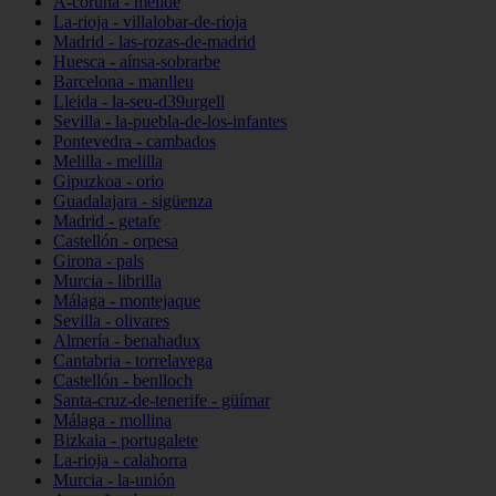
A-coruña - melide
La-rioja - villalobar-de-rioja
Madrid - las-rozas-de-madrid
Huesca - aínsa-sobrarbe
Barcelona - manlleu
Lleida - la-seu-d39urgell
Sevilla - la-puebla-de-los-infantes
Pontevedra - cambados
Melilla - melilla
Gipuzkoa - orio
Guadalajara - sigüenza
Madrid - getafe
Castellón - orpesa
Girona - pals
Murcia - librilla
Málaga - montejaque
Sevilla - olivares
Almería - benahadux
Cantabria - torrelavega
Castellón - benlloch
Santa-cruz-de-tenerife - güímar
Málaga - mollina
Bizkaia - portugalete
La-rioja - calahorra
Murcia - la-unión