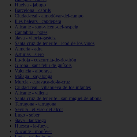
Huelva - jabugo
Barcelona - cabrils
Ciudad-real - almodóvar-del-campo
Illes-balears - capdepera
Alicante - sant-vicent-del-raspeig
Cantabria - potes
álava - vitoria-gasteiz
Santa-cruz-de-tenerife - icod-de-los-vinos
Almería - adra
Asturias - siero
La-rioja - cuzcurrita-de-río-tirón
Girona - sant-feliu-de-guíxols
Valencia - alboraya
Málaga - sayalonga
Murcia - caravaca-de-la-cruz
Ciudad-real - villanueva-de-los-infantes
Alicante - villena
Santa-cruz-de-tenerife - san-miguel-de-abona
Tarragona - tarragona
Sevilla - el-viso-del-alcor
Lugo - sober
álava - lantziego
Huesca - la-fueva
Alicante - monòver
León - valdevimbre