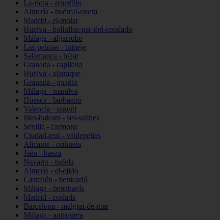
La-rioja - arnedillo
Almería - huércal-overa
Madrid - el-molar
Huelva - bollullos-par-del-condado
Málaga - algarrobo
Las-palmas - tuineje
Salamanca - béjar
Granada - capileira
Huelva - aljaraque
Granada - guadix
Málaga - manilva
Huesca - barbastro
Valencia - sagunt
Illes-balears - ses-salines
Sevilla - carmona
Ciudad-real - valdepeñas
Alicante - orihuela
Jaén - baeza
Navarra - tudela
Almería - el-ejido
Castellón - benicarló
Málaga - benahavís
Madrid - coslada
Barcelona - malgrat-de-mar
Málaga - antequera