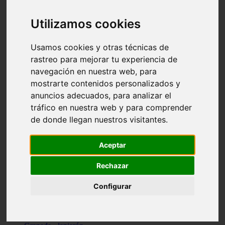
Santa-cruz-de-tenerife - los-llanos-de-aridane
Cantabria - suances
Utilizamos cookies
Sevilla - bormujos
Granada - monachil
Málaga - júzcar
Usamos cookies y otras técnicas de
Huesca - isábena
rastreo para mejorar tu experiencia de
Huesca - alquézar
navegación en nuestra web, para
Huesca - castejón-de-sos
Lleida - alt-àneu
mostrarte contenidos personalizados y
Sevilla - marinaleda
anuncios adecuados, para analizar el
Córdoba - almedinilla
tráfico en nuestra web y para comprender
Navarra - zangoza
Cantabria - arenas-de-iguña
de donde llegan nuestros visitantes.
Barcelona - la-pobla-de-lillet
Murcia - cartagena
Las-palmas - yaiza
Aceptar
Madrid - nuevo-baztán
Sevilla - arahal
Rechazar
Málaga - istán
Valladolid - fuensaldaña
Configurar
Sevilla - salteras
Huesca - biescas
Granada - pampaneira
La-rioja - ezcaray