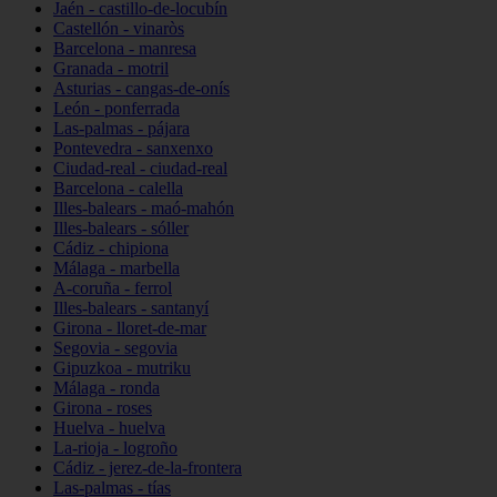
Jaén - castillo-de-locubín
Castellón - vinaròs
Barcelona - manresa
Granada - motril
Asturias - cangas-de-onís
León - ponferrada
Las-palmas - pájara
Pontevedra - sanxenxo
Ciudad-real - ciudad-real
Barcelona - calella
Illes-balears - maó-mahón
Illes-balears - sóller
Cádiz - chipiona
Málaga - marbella
A-coruña - ferrol
Illes-balears - santanyí
Girona - lloret-de-mar
Segovia - segovia
Gipuzkoa - mutriku
Málaga - ronda
Girona - roses
Huelva - huelva
La-rioja - logroño
Cádiz - jerez-de-la-frontera
Las-palmas - tías