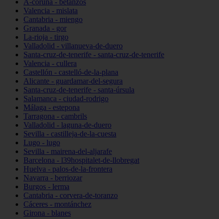
A-coruña - betanzos
Valencia - mislata
Cantabria - miengo
Granada - gor
La-rioja - tirgo
Valladolid - villanueva-de-duero
Santa-cruz-de-tenerife - santa-cruz-de-tenerife
Valencia - cullera
Castellón - castelló-de-la-plana
Alicante - guardamar-del-segura
Santa-cruz-de-tenerife - santa-úrsula
Salamanca - ciudad-rodrigo
Málaga - estepona
Tarragona - cambrils
Valladolid - laguna-de-duero
Sevilla - castilleja-de-la-cuesta
Lugo - lugo
Sevilla - mairena-del-aljarafe
Barcelona - l39hospitalet-de-llobregat
Huelva - palos-de-la-frontera
Navarra - berriozar
Burgos - lerma
Cantabria - corvera-de-toranzo
Cáceres - montánchez
Girona - blanes