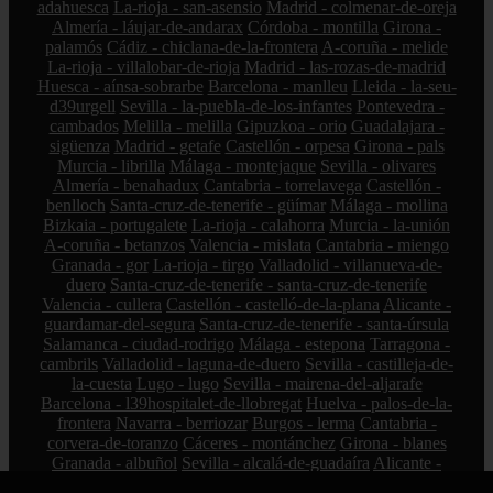
adahuesca
La-rioja - san-asensio
Madrid - colmenar-de-oreja
Almería - láujar-de-andarax
Córdoba - montilla
Girona -
palamós
Cádiz - chiclana-de-la-frontera
A-coruña - melide
La-rioja - villalobar-de-rioja
Madrid - las-rozas-de-madrid
Huesca - aínsa-sobrarbe
Barcelona - manlleu
Lleida - la-seu-
d39urgell
Sevilla - la-puebla-de-los-infantes
Pontevedra -
cambados
Melilla - melilla
Gipuzkoa - orio
Guadalajara -
sigüenza
Madrid - getafe
Castellón - orpesa
Girona - pals
Murcia - librilla
Málaga - montejaque
Sevilla - olivares
Almería - benahadux
Cantabria - torrelavega
Castellón -
benlloch
Santa-cruz-de-tenerife - güímar
Málaga - mollina
Bizkaia - portugalete
La-rioja - calahorra
Murcia - la-unión
A-coruña - betanzos
Valencia - mislata
Cantabria - miengo
Granada - gor
La-rioja - tirgo
Valladolid - villanueva-de-
duero
Santa-cruz-de-tenerife - santa-cruz-de-tenerife
Valencia - cullera
Castellón - castelló-de-la-plana
Alicante -
guardamar-del-segura
Santa-cruz-de-tenerife - santa-úrsula
Salamanca - ciudad-rodrigo
Málaga - estepona
Tarragona -
cambrils
Valladolid - laguna-de-duero
Sevilla - castilleja-de-
la-cuesta
Lugo - lugo
Sevilla - mairena-del-aljarafe
Barcelona - l39hospitalet-de-llobregat
Huelva - palos-de-la-
frontera
Navarra - berriozar
Burgos - lerma
Cantabria -
corvera-de-toranzo
Cáceres - montánchez
Girona - blanes
Granada - albuñol
Sevilla - alcalá-de-guadaíra
Alicante -
altea
Madrid - villarejo-de-salvanés
Cuenca - tarancón