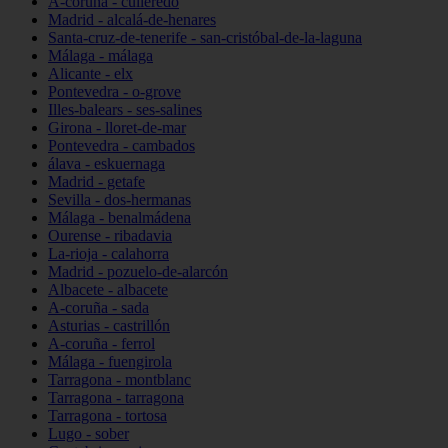
A-coruña - culleredo
Madrid - alcalá-de-henares
Santa-cruz-de-tenerife - san-cristóbal-de-la-laguna
Málaga - málaga
Alicante - elx
Pontevedra - o-grove
Illes-balears - ses-salines
Girona - lloret-de-mar
Pontevedra - cambados
álava - eskuernaga
Madrid - getafe
Sevilla - dos-hermanas
Málaga - benalmádena
Ourense - ribadavia
La-rioja - calahorra
Madrid - pozuelo-de-alarcón
Albacete - albacete
A-coruña - sada
Asturias - castrillón
A-coruña - ferrol
Málaga - fuengirola
Tarragona - montblanc
Tarragona - tarragona
Tarragona - tortosa
Lugo - sober