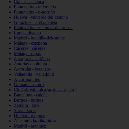
Cuenca - cuenca
Pontevedra - redondela
Pontevedra - o-porriño
Huelva - valverde-del-camino
Gipuzkoa - aretxabaleta
Pontevedra - vilanova-de-arousa
Lugo - ribadeo
Madrid - boadilla-del-monte
Málaga - estepona
Cáceres - cáceres
Málaga - mijas
Zaragoza - cariñena
Asturias - colunga
A-coruña - betanzos
Valladolid - valladolid
A-coruña - teo
Granada - motril
Ciudad-real - alcázar-de-san-juan
Barcelona - calella
Burgos - burgos
Zamora - toro
Soria - soria
Huelva - moguer
Alicante - la-vila-joiosa
Madrid - aranjuez