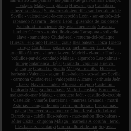
san-mateo
Las-palmas - las-palmas-de-gran-canaria
Badajoz
- badajoz
Málaga - frigiliana
Huesca - jaca
Cantabria -
cabezón-de-la-sal
Santa-cruz-de-tenerife - santiago-del-teide
Sevilla - valencina-de-la-concepción
León - san-andrés-del-
rabanedo
Navarra - deierri
León - gusendos-de-los-oteros
Valladolid - mucientes
Segovia - fuentesoto
Navarra -
lumbier
Cáceres - robledillo-de-gata
Tarragona - solivella
álava - samaniego
Ciudad-real - retuerta-del-bullaque
Huesca - el-grado
Huesca - graus
Illes-balears - ibiza
Toledo
- orgaz
Córdoba - peñarroya-pueblonuevo
La-rioja -
arnedillo
Almería - huércal-overa
Madrid - el-molar
Huelva -
bollullos-par-del-condado
Málaga - algarrobo
Las-palmas -
tuineje
Salamanca - béjar
Granada - capileira
Huelva -
aljaraque
Granada - guadix
Málaga - manilva
Huesca -
barbastro
Valencia - sagunt
Illes-balears - ses-salines
Sevilla
- carmona
Ciudad-real - valdepeñas
Alicante - orihuela
Jaén
- baeza
Navarra - tudela
Almería - el-ejido
Castellón -
benicarló
Málaga - benahavís
Madrid - coslada
Barcelona -
malgrat-de-mar
Málaga - antequera
Jaén - castillo-de-locubín
Castellón - vinaròs
Barcelona - manresa
Granada - motril
Asturias - cangas-de-onís
León - ponferrada
Las-palmas -
pájara
Pontevedra - sanxenxo
Ciudad-real - ciudad-real
Barcelona - calella
Illes-balears - maó-mahón
Illes-balears -
sóller
Cádiz - chipiona
Málaga - marbella
A-coruña - ferrol
Illes-balears - santanyí
Girona - lloret-de-mar
Segovia -