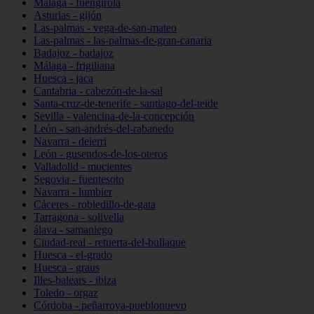
Málaga - fuengirola
Asturias - gijón
Las-palmas - vega-de-san-mateo
Las-palmas - las-palmas-de-gran-canaria
Badajoz - badajoz
Málaga - frigiliana
Huesca - jaca
Cantabria - cabezón-de-la-sal
Santa-cruz-de-tenerife - santiago-del-teide
Sevilla - valencina-de-la-concepción
León - san-andrés-del-rabanedo
Navarra - deierri
León - gusendos-de-los-oteros
Valladolid - mucientes
Segovia - fuentesoto
Navarra - lumbier
Cáceres - robledillo-de-gata
Tarragona - solivella
álava - samaniego
Ciudad-real - retuerta-del-bullaque
Huesca - el-grado
Huesca - graus
Illes-balears - ibiza
Toledo - orgaz
Córdoba - peñarroya-pueblonuevo