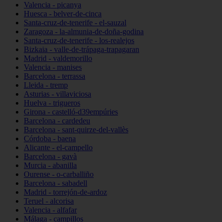
Valencia - picanya
Huesca - belver-de-cinca
Santa-cruz-de-tenerife - el-sauzal
Zaragoza - la-almunia-de-doña-godina
Santa-cruz-de-tenerife - los-realejos
Bizkaia - valle-de-trápaga-trapagaran
Madrid - valdemorillo
Valencia - manises
Barcelona - terrassa
Lleida - tremp
Asturias - villaviciosa
Huelva - trigueros
Girona - castelló-d39empúries
Barcelona - cardedeu
Barcelona - sant-quirze-del-vallès
Córdoba - baena
Alicante - el-campello
Barcelona - gavà
Murcia - abanilla
Ourense - o-carballiño
Barcelona - sabadell
Madrid - torrejón-de-ardoz
Teruel - alcorisa
Valencia - alfafar
Málaga - campillos