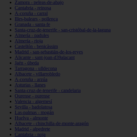
Zamora - peleas-de-abajo
Cantabria - reinosa
A-coruña - carral
Illes-balears - pollença
Granada - santa-fe
Santa-cruz-de-tenerife - san-cristóbal-de-la-laguna
Almería - padules
Almería - rioja
Castellón - benicàssim
Madrid - san-sebastián-de-los-reyes
Alicante - sant-joan-d39alacant
Jaén - úbeda
Tarragona - ulldecona
Albacete - villarrobledo
A-coruña - arzúa
Asturias - llanes
Santa-cruz-de-tenerife - candelaria
Ourense - ourense
Valencia - algemesí
Sevilla - badolatosa
Las-palmas - mogán
Huelva - almonte
Albacete - chinchilla-de-monte-aragón
Madrid - alpedrete
Cantabria - noja