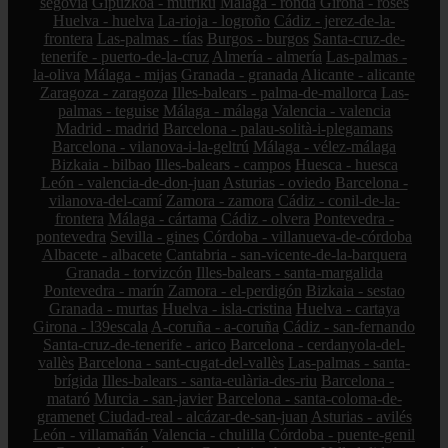
segovia
Gipuzkoa - mutriku
Málaga - ronda
Girona - roses
Huelva - huelva
La-rioja - logroño
Cádiz - jerez-de-la-
frontera
Las-palmas - tías
Burgos - burgos
Santa-cruz-de-
tenerife - puerto-de-la-cruz
Almería - almería
Las-palmas -
la-oliva
Málaga - mijas
Granada - granada
Alicante - alicante
Zaragoza - zaragoza
Illes-balears - palma-de-mallorca
Las-
palmas - teguise
Málaga - málaga
Valencia - valencia
Madrid - madrid
Barcelona - palau-solità-i-plegamans
Barcelona - vilanova-i-la-geltrú
Málaga - vélez-málaga
Bizkaia - bilbao
Illes-balears - campos
Huesca - huesca
León - valencia-de-don-juan
Asturias - oviedo
Barcelona -
vilanova-del-camí
Zamora - zamora
Cádiz - conil-de-la-
frontera
Málaga - cártama
Cádiz - olvera
Pontevedra -
pontevedra
Sevilla - gines
Córdoba - villanueva-de-córdoba
Albacete - albacete
Cantabria - san-vicente-de-la-barquera
Granada - torvizcón
Illes-balears - santa-margalida
Pontevedra - marín
Zamora - el-perdigón
Bizkaia - sestao
Granada - murtas
Huelva - isla-cristina
Huelva - cartaya
Girona - l39escala
A-coruña - a-coruña
Cádiz - san-fernando
Santa-cruz-de-tenerife - arico
Barcelona - cerdanyola-del-
vallès
Barcelona - sant-cugat-del-vallès
Las-palmas - santa-
brígida
Illes-balears - santa-eulària-des-riu
Barcelona -
mataró
Murcia - san-javier
Barcelona - santa-coloma-de-
gramenet
Ciudad-real - alcázar-de-san-juan
Asturias - avilés
León - villamañán
Valencia - chulilla
Córdoba - puente-genil