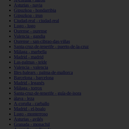
Asturias - navia
Gipuzkoa - hondarribia
Gipuzkoa - irun
Ciudad-real - ciudad-real
Lugo - lugo
Ourense - ourense
Valencia - gandia
Ourense - san-cibrao-das-viñas
Santa-cruz-de-tenerife - puerto-de-la-cruz
Málaga - marbella
Madrid - madrid
Las-palmas - telde
Valencia - valencia
Illes-balears - palma-de-mallorca
Barcelona - barcelona
Madrid - leganés
Málaga - torrox
Santa-cruz-de-tenerife - guía-de-isora
álava - leza
A-coruña - carballo
Madrid - el-boalo
Lugo - monterroso
Asturias - avilés
Granada - monachil