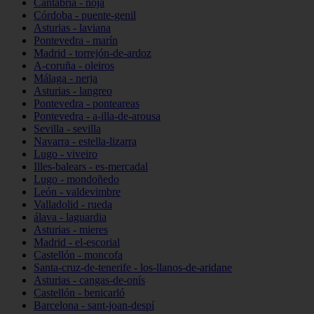
Cantabria - noja
Córdoba - puente-genil
Asturias - laviana
Pontevedra - marín
Madrid - torrejón-de-ardoz
A-coruña - oleiros
Málaga - nerja
Asturias - langreo
Pontevedra - ponteareas
Pontevedra - a-illa-de-arousa
Sevilla - sevilla
Navarra - estella-lizarra
Lugo - viveiro
Illes-balears - es-mercadal
Lugo - mondoñedo
León - valdevimbre
Valladolid - rueda
álava - laguardia
Asturias - mieres
Madrid - el-escorial
Castellón - moncofa
Santa-cruz-de-tenerife - los-llanos-de-aridane
Asturias - cangas-de-onís
Castellón - benicarló
Barcelona - sant-joan-despí