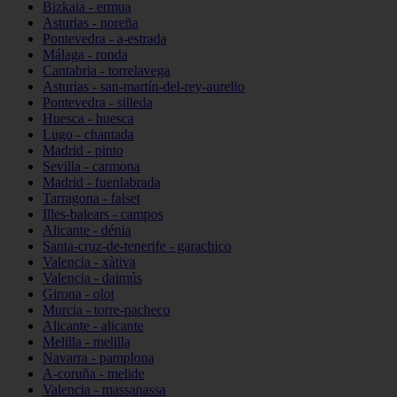
Bizkaia - ermua
Asturias - noreña
Pontevedra - a-estrada
Málaga - ronda
Cantabria - torrelavega
Asturias - san-martín-del-rey-aurelio
Pontevedra - silleda
Huesca - huesca
Lugo - chantada
Madrid - pinto
Sevilla - carmona
Madrid - fuenlabrada
Tarragona - falset
Illes-balears - campos
Alicante - dénia
Santa-cruz-de-tenerife - garachico
Valencia - xàtiva
Valencia - daimús
Girona - olot
Murcia - torre-pacheco
Alicante - alicante
Melilla - melilla
Navarra - pamplona
A-coruña - melide
Valencia - massanassa