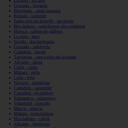
La-rioja - ezcaray
Granada - lanjarón
Barcelona - santa-susanna
Bizkaia - santurtzi
Santa-cruz-de-tenerife - tacoronte
Illes-balears - sant-llorenç-des-cardassar
Huesca - sallent-de-gállego
La-rioja - haro
Sevilla - dos-hermanas
Granada - salobreña
Cantabria - laredo
Tarragona - sant-carles-de-la-ràpita
Alicante - dénia
Cádiz - cádiz
Málaga - nerja
León - león
Navarra - pamplona
Cantabria - santander
Cantabria - el-astillero
Salamanca - salamanca
Valladolid - boecillo
Murcia - murcia
Málaga - torremolinos
Illes-balears - calvià
Alicante - benidorm