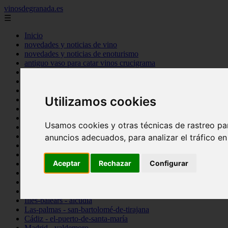
vinosdegranada.es
☰
Inicio
novedades y noticias de vino
novedades y noticias de enoturismo
antiguo vaso para catar vinos crucigrama
bulgaria
comprar
espana
Utilizamos cookies
tipo
vinos
Córdoba - córdoba
Usamos cookies y otras técnicas de rastreo pa
Sevilla - sevilla
Barcelona - barcelona
anuncios adecuados, para analizar el tráfico e
Ciudad-real - montiel
Santa-cruz-de-tenerife - guía-de-isora
Aceptar
Rechazar
Configurar
La-rioja - casalarreina
Almería - roquetas-de-mar
Madrid - pozuelo-de-alarcón
Granada - almuñécar
Illes-balears - alcúdia
Las-palmas - san-bartolomé-de-tirajana
Cádiz - el-puerto-de-santa-maría
Madrid - valdemoro