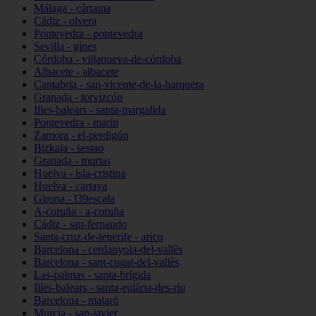
Málaga - cártama
Cádiz - olvera
Pontevedra - pontevedra
Sevilla - gines
Córdoba - villanueva-de-córdoba
Albacete - albacete
Cantabria - san-vicente-de-la-barquera
Granada - torvizcón
Illes-balears - santa-margalida
Pontevedra - marín
Zamora - el-perdigón
Bizkaia - sestao
Granada - murtas
Huelva - isla-cristina
Huelva - cartaya
Girona - l39escala
A-coruña - a-coruña
Cádiz - san-fernando
Santa-cruz-de-tenerife - arico
Barcelona - cerdanyola-del-vallès
Barcelona - sant-cugat-del-vallès
Las-palmas - santa-brígida
Illes-balears - santa-eulària-des-riu
Barcelona - mataró
Murcia - san-javier