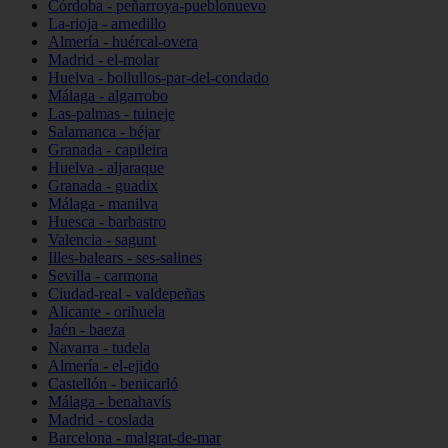
Córdoba - peñarroya-pueblonuevo
La-rioja - arnedillo
Almería - huércal-overa
Madrid - el-molar
Huelva - bollullos-par-del-condado
Málaga - algarrobo
Las-palmas - tuineje
Salamanca - béjar
Granada - capileira
Huelva - aljaraque
Granada - guadix
Málaga - manilva
Huesca - barbastro
Valencia - sagunt
Illes-balears - ses-salines
Sevilla - carmona
Ciudad-real - valdepeñas
Alicante - orihuela
Jaén - baeza
Navarra - tudela
Almería - el-ejido
Castellón - benicarló
Málaga - benahavís
Madrid - coslada
Barcelona - malgrat-de-mar