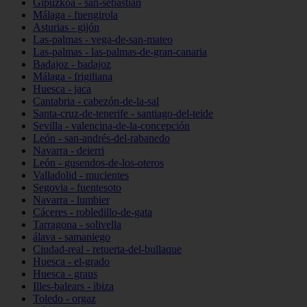
Gipuzkoa - san-sebastián
Málaga - fuengirola
Asturias - gijón
Las-palmas - vega-de-san-mateo
Las-palmas - las-palmas-de-gran-canaria
Badajoz - badajoz
Málaga - frigiliana
Huesca - jaca
Cantabria - cabezón-de-la-sal
Santa-cruz-de-tenerife - santiago-del-teide
Sevilla - valencina-de-la-concepción
León - san-andrés-del-rabanedo
Navarra - deierri
León - gusendos-de-los-oteros
Valladolid - mucientes
Segovia - fuentesoto
Navarra - lumbier
Cáceres - robledillo-de-gata
Tarragona - solivella
álava - samaniego
Ciudad-real - retuerta-del-bullaque
Huesca - el-grado
Huesca - graus
Illes-balears - ibiza
Toledo - orgaz