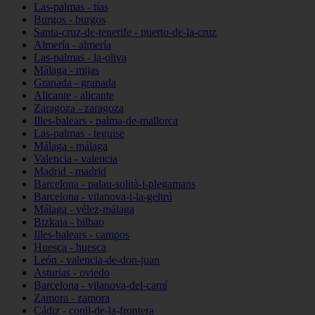
Las-palmas - tías
Burgos - burgos
Santa-cruz-de-tenerife - puerto-de-la-cruz
Almería - almería
Las-palmas - la-oliva
Málaga - mijas
Granada - granada
Alicante - alicante
Zaragoza - zaragoza
Illes-balears - palma-de-mallorca
Las-palmas - teguise
Málaga - málaga
Valencia - valencia
Madrid - madrid
Barcelona - palau-solità-i-plegamans
Barcelona - vilanova-i-la-geltrú
Málaga - vélez-málaga
Bizkaia - bilbao
Illes-balears - campos
Huesca - huesca
León - valencia-de-don-juan
Asturias - oviedo
Barcelona - vilanova-del-camí
Zamora - zamora
Cádiz - conil-de-la-frontera