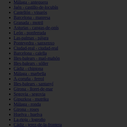
Málaga - antequera
Jaén - castillo-de-locubín
Castellón - vinaròs
Barcelona - manresa
Granada - motril
Asturias - cangas-de-onís
León - ponferrada
Las-palmas - pájara
Pontevedra - sanxenxo
Ciudad-real - ciudad-real
Barcelona - calella
Illes-balears - maó-mahón
Illes-balears - sóller
Cádiz - chipiona
Málaga - marbella
A-coruña - ferrol
Illes-balears - santanyí
Girona - lloret-de-mar
Segovia - segovia
Gipuzkoa - mutriku
Málaga - ronda
Girona - roses
Huelva - huelva
La-rioja - logroño
Cádiz - jerez-de-la-frontera