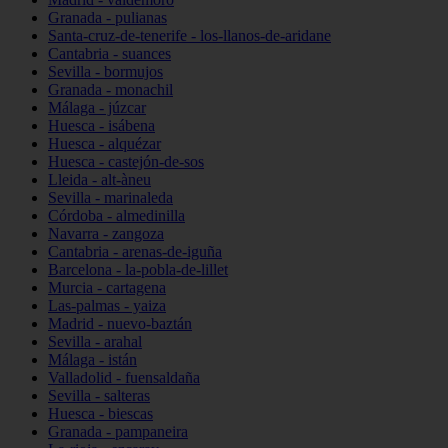
Granada - pulianas
Santa-cruz-de-tenerife - los-llanos-de-aridane
Cantabria - suances
Sevilla - bormujos
Granada - monachil
Málaga - júzcar
Huesca - isábena
Huesca - alquézar
Huesca - castejón-de-sos
Lleida - alt-àneu
Sevilla - marinaleda
Córdoba - almedinilla
Navarra - zangoza
Cantabria - arenas-de-iguña
Barcelona - la-pobla-de-lillet
Murcia - cartagena
Las-palmas - yaiza
Madrid - nuevo-baztán
Sevilla - arahal
Málaga - istán
Valladolid - fuensaldaña
Sevilla - salteras
Huesca - biescas
Granada - pampaneira