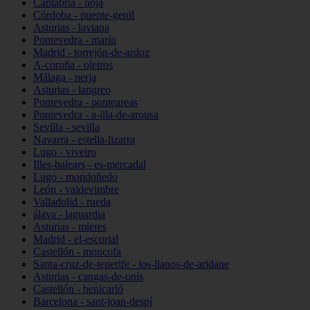
Cantabria - noja
Córdoba - puente-genil
Asturias - laviana
Pontevedra - marín
Madrid - torrejón-de-ardoz
A-coruña - oleiros
Málaga - nerja
Asturias - langreo
Pontevedra - ponteareas
Pontevedra - a-illa-de-arousa
Sevilla - sevilla
Navarra - estella-lizarra
Lugo - viveiro
Illes-balears - es-mercadal
Lugo - mondoñedo
León - valdevimbre
Valladolid - rueda
álava - laguardia
Asturias - mieres
Madrid - el-escorial
Castellón - moncofa
Santa-cruz-de-tenerife - los-llanos-de-aridane
Asturias - cangas-de-onís
Castellón - benicarló
Barcelona - sant-joan-despí