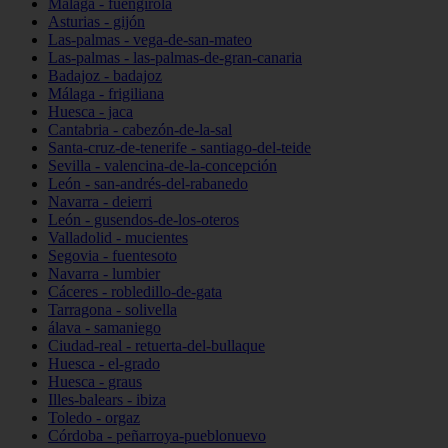
Málaga - fuengirola
Asturias - gijón
Las-palmas - vega-de-san-mateo
Las-palmas - las-palmas-de-gran-canaria
Badajoz - badajoz
Málaga - frigiliana
Huesca - jaca
Cantabria - cabezón-de-la-sal
Santa-cruz-de-tenerife - santiago-del-teide
Sevilla - valencina-de-la-concepción
León - san-andrés-del-rabanedo
Navarra - deierri
León - gusendos-de-los-oteros
Valladolid - mucientes
Segovia - fuentesoto
Navarra - lumbier
Cáceres - robledillo-de-gata
Tarragona - solivella
álava - samaniego
Ciudad-real - retuerta-del-bullaque
Huesca - el-grado
Huesca - graus
Illes-balears - ibiza
Toledo - orgaz
Córdoba - peñarroya-pueblonuevo