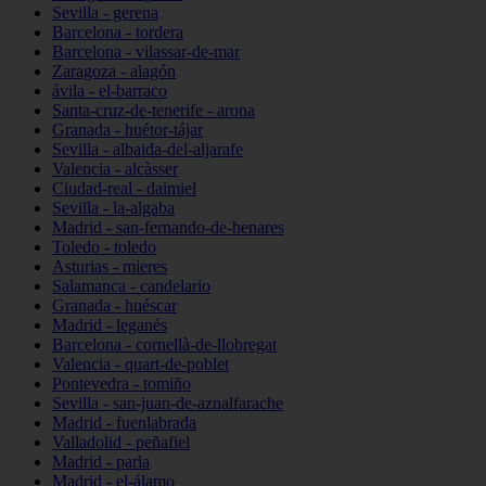
Sevilla - gerena
Barcelona - tordera
Barcelona - vilassar-de-mar
Zaragoza - alagón
ávila - el-barraco
Santa-cruz-de-tenerife - arona
Granada - huétor-tájar
Sevilla - albaida-del-aljarafe
Valencia - alcàsser
Ciudad-real - daimiel
Sevilla - la-algaba
Madrid - san-fernando-de-henares
Toledo - toledo
Asturias - mieres
Salamanca - candelario
Granada - huéscar
Madrid - leganés
Barcelona - cornellà-de-llobregat
Valencia - quart-de-poblet
Pontevedra - tomiño
Sevilla - san-juan-de-aznalfarache
Madrid - fuenlabrada
Valladolid - peñafiel
Madrid - parla
Madrid - el-álamo