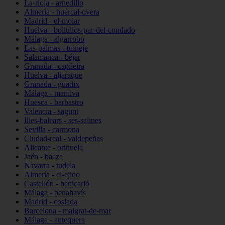
La-rioja - arnedillo
Almería - huércal-overa
Madrid - el-molar
Huelva - bollullos-par-del-condado
Málaga - algarrobo
Las-palmas - tuineje
Salamanca - béjar
Granada - capileira
Huelva - aljaraque
Granada - guadix
Málaga - manilva
Huesca - barbastro
Valencia - sagunt
Illes-balears - ses-salines
Sevilla - carmona
Ciudad-real - valdepeñas
Alicante - orihuela
Jaén - baeza
Navarra - tudela
Almería - el-ejido
Castellón - benicarló
Málaga - benahavís
Madrid - coslada
Barcelona - malgrat-de-mar
Málaga - antequera