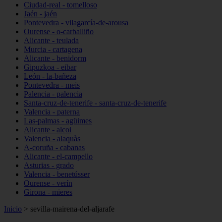
Ciudad-real - tomelloso
Jaén - jaén
Pontevedra - vilagarcía-de-arousa
Ourense - o-carballiño
Alicante - teulada
Murcia - cartagena
Alicante - benidorm
Gipuzkoa - eibar
León - la-bañeza
Pontevedra - meis
Palencia - palencia
Santa-cruz-de-tenerife - santa-cruz-de-tenerife
Valencia - paterna
Las-palmas - agüimes
Alicante - alcoi
Valencia - alaquàs
A-coruña - cabanas
Alicante - el-campello
Asturias - grado
Valencia - benetússer
Ourense - verín
Girona - mieres
Inicio
>
sevilla-mairena-del-aljarafe