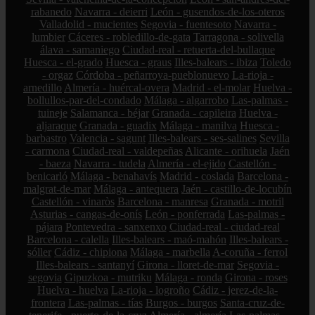
rabanedo
Navarra - deierri
León - gusendos-de-los-oteros
Valladolid - mucientes
Segovia - fuentesoto
Navarra -
lumbier
Cáceres - robledillo-de-gata
Tarragona - solivella
álava - samaniego
Ciudad-real - retuerta-del-bullaque
Huesca - el-grado
Huesca - graus
Illes-balears - ibiza
Toledo
- orgaz
Córdoba - peñarroya-pueblonuevo
La-rioja -
arnedillo
Almería - huércal-overa
Madrid - el-molar
Huelva -
bollullos-par-del-condado
Málaga - algarrobo
Las-palmas -
tuineje
Salamanca - béjar
Granada - capileira
Huelva -
aljaraque
Granada - guadix
Málaga - manilva
Huesca -
barbastro
Valencia - sagunt
Illes-balears - ses-salines
Sevilla
- carmona
Ciudad-real - valdepeñas
Alicante - orihuela
Jaén
- baeza
Navarra - tudela
Almería - el-ejido
Castellón -
benicarló
Málaga - benahavís
Madrid - coslada
Barcelona -
malgrat-de-mar
Málaga - antequera
Jaén - castillo-de-locubín
Castellón - vinaròs
Barcelona - manresa
Granada - motril
Asturias - cangas-de-onís
León - ponferrada
Las-palmas -
pájara
Pontevedra - sanxenxo
Ciudad-real - ciudad-real
Barcelona - calella
Illes-balears - maó-mahón
Illes-balears -
sóller
Cádiz - chipiona
Málaga - marbella
A-coruña - ferrol
Illes-balears - santanyí
Girona - lloret-de-mar
Segovia -
segovia
Gipuzkoa - mutriku
Málaga - ronda
Girona - roses
Huelva - huelva
La-rioja - logroño
Cádiz - jerez-de-la-
frontera
Las-palmas - tías
Burgos - burgos
Santa-cruz-de-