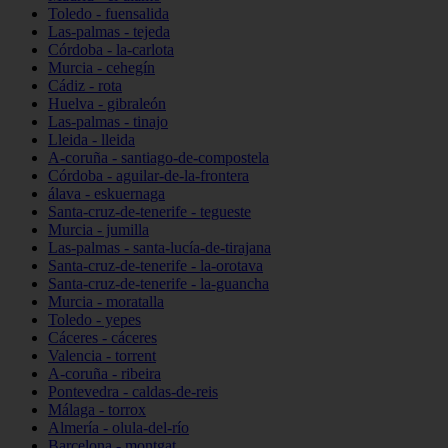
Toledo - fuensalida
Las-palmas - tejeda
Córdoba - la-carlota
Murcia - cehegín
Cádiz - rota
Huelva - gibraleón
Las-palmas - tinajo
Lleida - lleida
A-coruña - santiago-de-compostela
Córdoba - aguilar-de-la-frontera
álava - eskuernaga
Santa-cruz-de-tenerife - tegueste
Murcia - jumilla
Las-palmas - santa-lucía-de-tirajana
Santa-cruz-de-tenerife - la-orotava
Santa-cruz-de-tenerife - la-guancha
Murcia - moratalla
Toledo - yepes
Cáceres - cáceres
Valencia - torrent
A-coruña - ribeira
Pontevedra - caldas-de-reis
Málaga - torrox
Almería - olula-del-río
Barcelona - montgat