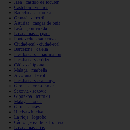
Jaén - castillo-de-locubín
Castellón - vinaròs
Barcelona - manresa
Granada - motril
Asturias - cangas-de-onís
León - ponferrada
Las-palmas - pájara
Pontevedra - sanxenxo
Ciudad-real - ciudad-real
Barcelona - calella
Illes-balears - maó-mahón
Illes-balears - sóller
Cádiz - chipiona
Málaga - marbella
A-coruña - ferrol
Illes-balears - santanyí
Girona - lloret-de-mar
Segovia - segovia
Gipuzkoa - mutriku
Málaga - ronda
Girona - roses
Huelva - huelva
La-rioja - logroño
Cádiz - jerez-de-la-frontera
Las-palmas - tías