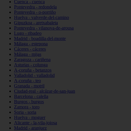
Cuenca - cuenca
Pontevedra - redondela
Pontevedra - o-porriño
Huelva - valverde-del-camino
Gipuzkoa - aretxabaleta
Pontevedra - vilanova-de-arousa
Lugo - ribadeo
Madrid - boadilla-del-monte
Málaga - estepona
Cáceres - cáceres
Málaga - mijas
Zaragoza - cariñena
Asturias - colunga
A-coruña - betanzos
Valladolid - valladolid
A-coruña - teo
Granada - motril
Ciudad-real - alcázar-de-san-juan
Barcelona - calella
Burgos - burgos
Zamora - toro
Soria - soria
Huelva - moguer
Alicante - la-vila-joiosa
Madrid - aranjuez