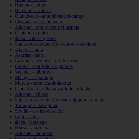
Huelva - jabugo
Barcelona - cabrils
Ciudad-real - almodóvar-del-campo
Illes-balears - capdepera
Alicante - sant-vicent-del-raspeig
Cantabria - potes
álava - vitoria-gasteiz
Santa-cruz-de-tenerife - icod-de-los-vinos
Almería - adra
Asturias - siero
La-rioja - cuzcurrita-de-río-tirón
Girona - sant-feliu-de-guíxols
Valencia - alboraya
Málaga - sayalonga
Murcia - caravaca-de-la-cruz
Ciudad-real - villanueva-de-los-infantes
Alicante - villena
Santa-cruz-de-tenerife - san-miguel-de-abona
Tarragona - tarragona
Sevilla - el-viso-del-alcor
Lugo - sober
álava - lantziego
Huesca - la-fueva
Alicante - monòver
León - valdevimbre