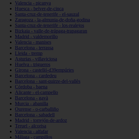
Valencia - picanya
Huesca - belver-de-cinca
Santa-cruz-de-tenerife - el-sauzal
Zaragoza - la-almunia-de-doña-godina
Santa-cruz-de-tenerife - los-realejos
Bizkaia - valle-de-trápaga-trapagaran
Madrid - valdemorillo
Valencia - manises
Barcelona - terrassa
Lleida - tremp
Asturias - villaviciosa
Huelva - trigueros
Girona - castelló-d39empúries
Barcelona - cardedeu
Barcelona - sant-quirze-del-vallès
Córdoba - baena
Alicante - el-campello
Barcelona - gavà
Murcia - abanilla
Ourense - o-carballiño
Barcelona - sabadell
Madrid - torrejón-de-ardoz
Teruel - alcorisa
Valencia - alfafar
Málaga - campillos