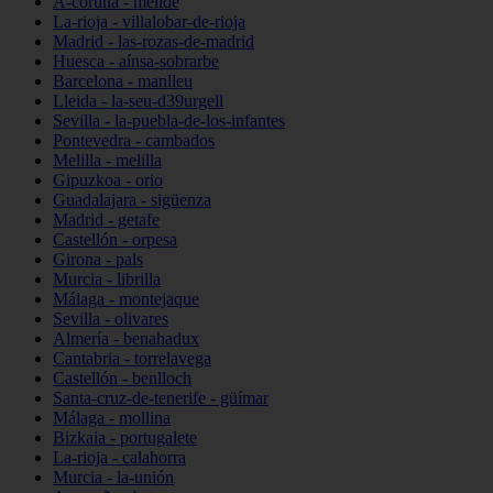
A-coruña - melide
La-rioja - villalobar-de-rioja
Madrid - las-rozas-de-madrid
Huesca - aínsa-sobrarbe
Barcelona - manlleu
Lleida - la-seu-d39urgell
Sevilla - la-puebla-de-los-infantes
Pontevedra - cambados
Melilla - melilla
Gipuzkoa - orio
Guadalajara - sigüenza
Madrid - getafe
Castellón - orpesa
Girona - pals
Murcia - librilla
Málaga - montejaque
Sevilla - olivares
Almería - benahadux
Cantabria - torrelavega
Castellón - benlloch
Santa-cruz-de-tenerife - güímar
Málaga - mollina
Bizkaia - portugalete
La-rioja - calahorra
Murcia - la-unión