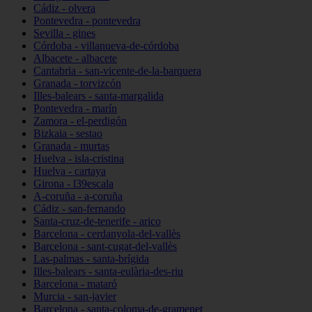
Cádiz - olvera
Pontevedra - pontevedra
Sevilla - gines
Córdoba - villanueva-de-córdoba
Albacete - albacete
Cantabria - san-vicente-de-la-barquera
Granada - torvizcón
Illes-balears - santa-margalida
Pontevedra - marín
Zamora - el-perdigón
Bizkaia - sestao
Granada - murtas
Huelva - isla-cristina
Huelva - cartaya
Girona - l39escala
A-coruña - a-coruña
Cádiz - san-fernando
Santa-cruz-de-tenerife - arico
Barcelona - cerdanyola-del-vallès
Barcelona - sant-cugat-del-vallès
Las-palmas - santa-brígida
Illes-balears - santa-eulària-des-riu
Barcelona - mataró
Murcia - san-javier
Barcelona - santa-coloma-de-gramenet