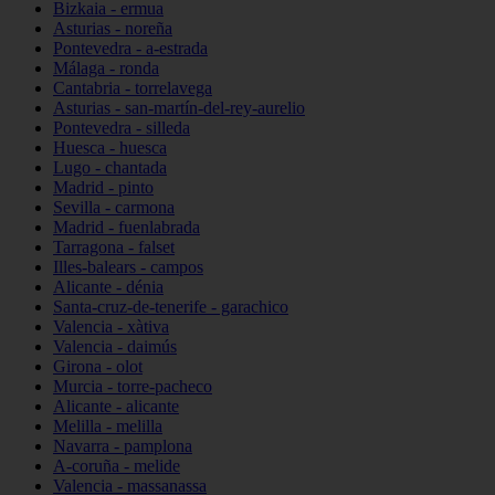
Bizkaia - ermua
Asturias - noreña
Pontevedra - a-estrada
Málaga - ronda
Cantabria - torrelavega
Asturias - san-martín-del-rey-aurelio
Pontevedra - silleda
Huesca - huesca
Lugo - chantada
Madrid - pinto
Sevilla - carmona
Madrid - fuenlabrada
Tarragona - falset
Illes-balears - campos
Alicante - dénia
Santa-cruz-de-tenerife - garachico
Valencia - xàtiva
Valencia - daimús
Girona - olot
Murcia - torre-pacheco
Alicante - alicante
Melilla - melilla
Navarra - pamplona
A-coruña - melide
Valencia - massanassa