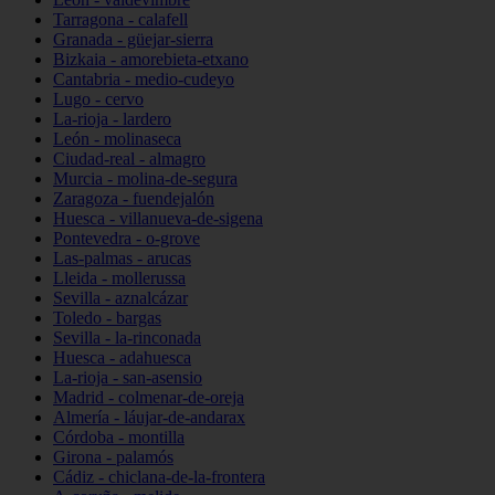
Tarragona - calafell
Granada - güejar-sierra
Bizkaia - amorebieta-etxano
Cantabria - medio-cudeyo
Lugo - cervo
La-rioja - lardero
León - molinaseca
Ciudad-real - almagro
Murcia - molina-de-segura
Zaragoza - fuendejalón
Huesca - villanueva-de-sigena
Pontevedra - o-grove
Las-palmas - arucas
Lleida - mollerussa
Sevilla - aznalcázar
Toledo - bargas
Sevilla - la-rinconada
Huesca - adahuesca
La-rioja - san-asensio
Madrid - colmenar-de-oreja
Almería - láujar-de-andarax
Córdoba - montilla
Girona - palamós
Cádiz - chiclana-de-la-frontera