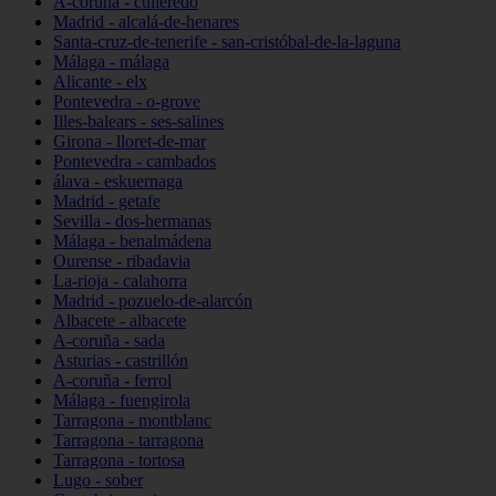
A-coruña - culleredo
Madrid - alcalá-de-henares
Santa-cruz-de-tenerife - san-cristóbal-de-la-laguna
Málaga - málaga
Alicante - elx
Pontevedra - o-grove
Illes-balears - ses-salines
Girona - lloret-de-mar
Pontevedra - cambados
álava - eskuernaga
Madrid - getafe
Sevilla - dos-hermanas
Málaga - benalmádena
Ourense - ribadavia
La-rioja - calahorra
Madrid - pozuelo-de-alarcón
Albacete - albacete
A-coruña - sada
Asturias - castrillón
A-coruña - ferrol
Málaga - fuengirola
Tarragona - montblanc
Tarragona - tarragona
Tarragona - tortosa
Lugo - sober