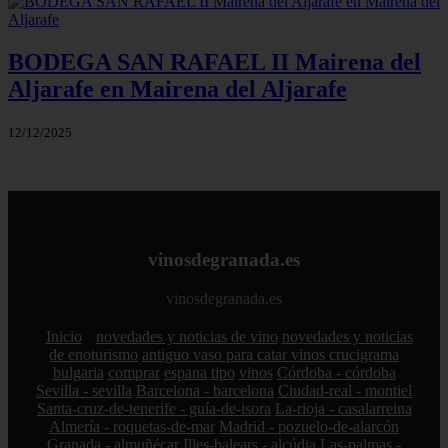
BODEGA SAN RAFAEL II Mairena del
Aljarafe en Mairena del Aljarafe
12/12/2025
vinosdegranada.es
vinosdegranada.es
Inicio
novedades y noticias de vino
novedades y noticias
de enoturismo
antiguo vaso para catar vinos crucigrama
bulgaria
comprar
espana
tipo
vinos
Córdoba - córdoba
Sevilla - sevilla
Barcelona - barcelona
Ciudad-real - montiel
Santa-cruz-de-tenerife - guía-de-isora
La-rioja - casalarreina
Almería - roquetas-de-mar
Madrid - pozuelo-de-alarcón
Granada - almuñécar
Illes-balears - alcúdia
Las-palmas -