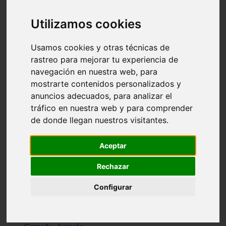
Santa-cruz-de-tenerife - los-llanos-de-aridane
Cantabria - suances
Utilizamos cookies
Sevilla - bormujos
Granada - monachil
Málaga - júzcar
Usamos cookies y otras técnicas de
Huesca - isábena
rastreo para mejorar tu experiencia de
Huesca - alquézar
navegación en nuestra web, para
Huesca - castejón-de-sos
Lleida - alt-àneu
mostrarte contenidos personalizados y
Sevilla - marinaleda
anuncios adecuados, para analizar el
Córdoba - almedinilla
tráfico en nuestra web y para comprender
Navarra - zangoza
Cantabria - arenas-de-iguña
de donde llegan nuestros visitantes.
Barcelona - la-pobla-de-lillet
Murcia - cartagena
Las-palmas - yaiza
Aceptar
Madrid - nuevo-baztán
Sevilla - arahal
Rechazar
Málaga - istán
Valladolid - fuensaldaña
Configurar
Sevilla - salteras
Huesca - biescas
Granada - pampaneira
La-rioja - ezcaray