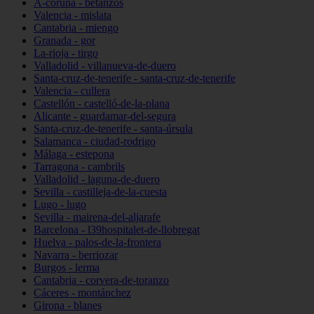
A-coruña - betanzos
Valencia - mislata
Cantabria - miengo
Granada - gor
La-rioja - tirgo
Valladolid - villanueva-de-duero
Santa-cruz-de-tenerife - santa-cruz-de-tenerife
Valencia - cullera
Castellón - castelló-de-la-plana
Alicante - guardamar-del-segura
Santa-cruz-de-tenerife - santa-úrsula
Salamanca - ciudad-rodrigo
Málaga - estepona
Tarragona - cambrils
Valladolid - laguna-de-duero
Sevilla - castilleja-de-la-cuesta
Lugo - lugo
Sevilla - mairena-del-aljarafe
Barcelona - l39hospitalet-de-llobregat
Huelva - palos-de-la-frontera
Navarra - berriozar
Burgos - lerma
Cantabria - corvera-de-toranzo
Cáceres - montánchez
Girona - blanes