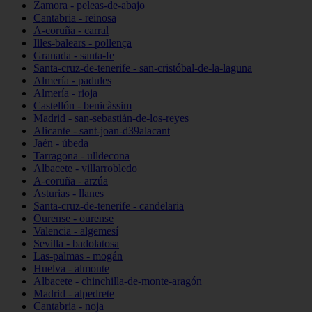
Zamora - peleas-de-abajo
Cantabria - reinosa
A-coruña - carral
Illes-balears - pollença
Granada - santa-fe
Santa-cruz-de-tenerife - san-cristóbal-de-la-laguna
Almería - padules
Almería - rioja
Castellón - benicàssim
Madrid - san-sebastián-de-los-reyes
Alicante - sant-joan-d39alacant
Jaén - úbeda
Tarragona - ulldecona
Albacete - villarrobledo
A-coruña - arzúa
Asturias - llanes
Santa-cruz-de-tenerife - candelaria
Ourense - ourense
Valencia - algemesí
Sevilla - badolatosa
Las-palmas - mogán
Huelva - almonte
Albacete - chinchilla-de-monte-aragón
Madrid - alpedrete
Cantabria - noja