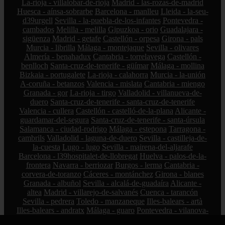
La-rioja - villalobar-de-rioja
Madrid - las-rozas-de-madrid
Huesca - aínsa-sobrarbe
Barcelona - manlleu
Lleida - la-seu-
d39urgell
Sevilla - la-puebla-de-los-infantes
Pontevedra -
cambados
Melilla - melilla
Gipuzkoa - orio
Guadalajara -
sigüenza
Madrid - getafe
Castellón - orpesa
Girona - pals
Murcia - librilla
Málaga - montejaque
Sevilla - olivares
Almería - benahadux
Cantabria - torrelavega
Castellón -
benlloch
Santa-cruz-de-tenerife - güímar
Málaga - mollina
Bizkaia - portugalete
La-rioja - calahorra
Murcia - la-unión
A-coruña - betanzos
Valencia - mislata
Cantabria - miengo
Granada - gor
La-rioja - tirgo
Valladolid - villanueva-de-
duero
Santa-cruz-de-tenerife - santa-cruz-de-tenerife
Valencia - cullera
Castellón - castelló-de-la-plana
Alicante -
guardamar-del-segura
Santa-cruz-de-tenerife - santa-úrsula
Salamanca - ciudad-rodrigo
Málaga - estepona
Tarragona -
cambrils
Valladolid - laguna-de-duero
Sevilla - castilleja-de-
la-cuesta
Lugo - lugo
Sevilla - mairena-del-aljarafe
Barcelona - l39hospitalet-de-llobregat
Huelva - palos-de-la-
frontera
Navarra - berriozar
Burgos - lerma
Cantabria -
corvera-de-toranzo
Cáceres - montánchez
Girona - blanes
Granada - albuñol
Sevilla - alcalá-de-guadaíra
Alicante -
altea
Madrid - villarejo-de-salvanés
Cuenca - tarancón
Sevilla - pedrera
Toledo - manzaneque
Illes-balears - artà
Illes-balears - andratx
Málaga - guaro
Pontevedra - vilanova-
de-arousa
Zamora - toro
Illes-balears - esporles
Alicante -