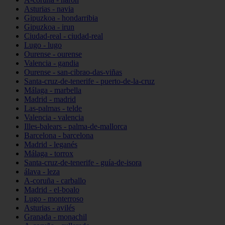
Asturias - navia
Gipuzkoa - hondarribia
Gipuzkoa - irun
Ciudad-real - ciudad-real
Lugo - lugo
Ourense - ourense
Valencia - gandia
Ourense - san-cibrao-das-viñas
Santa-cruz-de-tenerife - puerto-de-la-cruz
Málaga - marbella
Madrid - madrid
Las-palmas - telde
Valencia - valencia
Illes-balears - palma-de-mallorca
Barcelona - barcelona
Madrid - leganés
Málaga - torrox
Santa-cruz-de-tenerife - guía-de-isora
álava - leza
A-coruña - carballo
Madrid - el-boalo
Lugo - monterroso
Asturias - avilés
Granada - monachil