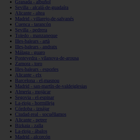
Granada - albuñol
Sevilla - alcalá-de-guadaíra
Alicante - altea
Madrid - villarejo-de-salvanés
Cuenca - tarancón
Sevilla - pedrera
Toledo - manzaneque
Illes-balears - artà
Illes-balears - andratx
Málaga - guaro
Pontevedra - vilanova-de-arousa
Zamora - toro
Illes-balears - esporles
Alicante - elx
Barcelona - el-masnou
Madrid - san-martín-de-valdeiglesias
Almería - mojácar
Segovia - el-espinar
La-rioja - hormilleja
Córdoba - iznájar
Ciudad-real - socuéllamos
Alicante - petrer
Bizkaia - zalla
La-rioja - ábalos
Madrid - alcorcón