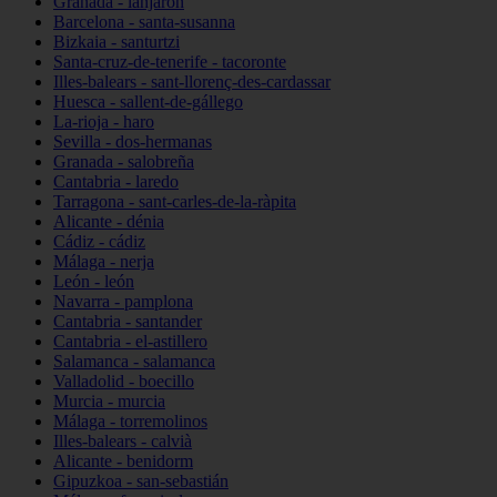
Granada - lanjarón
Barcelona - santa-susanna
Bizkaia - santurtzi
Santa-cruz-de-tenerife - tacoronte
Illes-balears - sant-llorenç-des-cardassar
Huesca - sallent-de-gállego
La-rioja - haro
Sevilla - dos-hermanas
Granada - salobreña
Cantabria - laredo
Tarragona - sant-carles-de-la-ràpita
Alicante - dénia
Cádiz - cádiz
Málaga - nerja
León - león
Navarra - pamplona
Cantabria - santander
Cantabria - el-astillero
Salamanca - salamanca
Valladolid - boecillo
Murcia - murcia
Málaga - torremolinos
Illes-balears - calvià
Alicante - benidorm
Gipuzkoa - san-sebastián