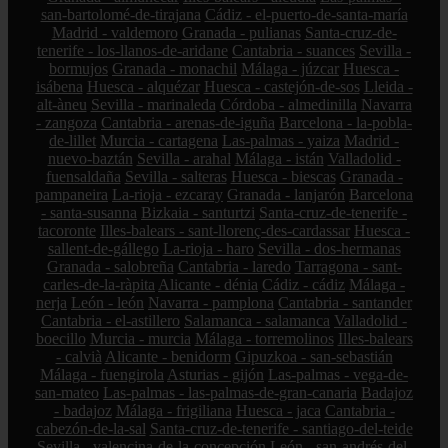
san-bartolomé-de-tirajana
Cádiz - el-puerto-de-santa-maría
Madrid - valdemoro
Granada - pulianas
Santa-cruz-de-
tenerife - los-llanos-de-aridane
Cantabria - suances
Sevilla -
bormujos
Granada - monachil
Málaga - júzcar
Huesca -
isábena
Huesca - alquézar
Huesca - castejón-de-sos
Lleida -
alt-àneu
Sevilla - marinaleda
Córdoba - almedinilla
Navarra
- zangoza
Cantabria - arenas-de-iguña
Barcelona - la-pobla-
de-lillet
Murcia - cartagena
Las-palmas - yaiza
Madrid -
nuevo-baztán
Sevilla - arahal
Málaga - istán
Valladolid -
fuensaldaña
Sevilla - salteras
Huesca - biescas
Granada -
pampaneira
La-rioja - ezcaray
Granada - lanjarón
Barcelona
- santa-susanna
Bizkaia - santurtzi
Santa-cruz-de-tenerife -
tacoronte
Illes-balears - sant-llorenç-des-cardassar
Huesca -
sallent-de-gállego
La-rioja - haro
Sevilla - dos-hermanas
Granada - salobreña
Cantabria - laredo
Tarragona - sant-
carles-de-la-ràpita
Alicante - dénia
Cádiz - cádiz
Málaga -
nerja
León - león
Navarra - pamplona
Cantabria - santander
Cantabria - el-astillero
Salamanca - salamanca
Valladolid -
boecillo
Murcia - murcia
Málaga - torremolinos
Illes-balears
- calvià
Alicante - benidorm
Gipuzkoa - san-sebastián
Málaga - fuengirola
Asturias - gijón
Las-palmas - vega-de-
san-mateo
Las-palmas - las-palmas-de-gran-canaria
Badajoz
- badajoz
Málaga - frigiliana
Huesca - jaca
Cantabria -
cabezón-de-la-sal
Santa-cruz-de-tenerife - santiago-del-teide
Sevilla - valencina-de-la-concepción
León - san-andrés-del-