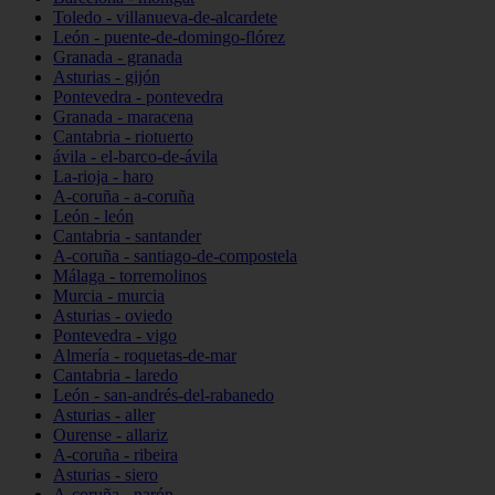
Toledo - villanueva-de-alcardete
León - puente-de-domingo-flórez
Granada - granada
Asturias - gijón
Pontevedra - pontevedra
Granada - maracena
Cantabria - riotuerto
ávila - el-barco-de-ávila
La-rioja - haro
A-coruña - a-coruña
León - león
Cantabria - santander
A-coruña - santiago-de-compostela
Málaga - torremolinos
Murcia - murcia
Asturias - oviedo
Pontevedra - vigo
Almería - roquetas-de-mar
Cantabria - laredo
León - san-andrés-del-rabanedo
Asturias - aller
Ourense - allariz
A-coruña - ribeira
Asturias - siero
A-coruña - narón