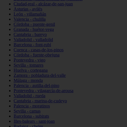
Ciudad-real - alcázar-de-san-juan
Asturias - avilés
León - villamañán
Valencia - chulilla
Córdoba - puente-genil
Granada - huétor-vega
Cantabria - bareyo
Valladolid - valladolid
Barcelona - font-rubí
Cuenca - casas-de-los-pinos
Córdoba - fuente-obejuna
Pontevedra - vigo
Sevilla - tomares
Huelva - cortegana
Zamora - pobladura-del-valle
Málaga - monda
Palencia - autilla-del-pino
Pontevedra - vilagarcía-de-arousa
Valladolid - rueda
Cantabria - marina-de-cudeyo
Palencia - moratinos
Sevilla - camas
Barcelona - subirats
Illes-balears - sant-joan
Badajoz - cheles