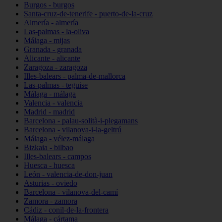
Burgos - burgos
Santa-cruz-de-tenerife - puerto-de-la-cruz
Almería - almería
Las-palmas - la-oliva
Málaga - mijas
Granada - granada
Alicante - alicante
Zaragoza - zaragoza
Illes-balears - palma-de-mallorca
Las-palmas - teguise
Málaga - málaga
Valencia - valencia
Madrid - madrid
Barcelona - palau-solità-i-plegamans
Barcelona - vilanova-i-la-geltrú
Málaga - vélez-málaga
Bizkaia - bilbao
Illes-balears - campos
Huesca - huesca
León - valencia-de-don-juan
Asturias - oviedo
Barcelona - vilanova-del-camí
Zamora - zamora
Cádiz - conil-de-la-frontera
Málaga - cártama