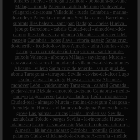
tomares
Huelva - cortegana
Zamora - pobladura-del-valle
Málaga - monda
Palencia - autilla-del-pino
Pontevedra -
vilagarcía-de-arousa
Valladolid - rueda
Cantabria - marina-
de-cudeyo
Palencia - moratinos
Sevilla - camas
Barcelona -
subirats
Illes-balears - sant-joan
Badajoz - cheles
Huelva -
jabugo
Barcelona - cabrils
Ciudad-real - almodóvar-del-
campo
Illes-balears - capdepera
Alicante - sant-vicent-del-
raspeig
Cantabria - potes
álava - vitoria-gasteiz
Santa-cruz-
de-tenerife - icod-de-los-vinos
Almería - adra
Asturias - siero
La-rioja - cuzcurrita-de-río-tirón
Girona - sant-feliu-de-
guíxols
Valencia - alboraya
Málaga - sayalonga
Murcia -
caravaca-de-la-cruz
Ciudad-real - villanueva-de-los-infantes
Alicante - villena
Santa-cruz-de-tenerife - san-miguel-de-
abona
Tarragona - tarragona
Sevilla - el-viso-del-alcor
Lugo
- sober
álava - lantziego
Huesca - la-fueva
Alicante -
monòver
León - valdevimbre
Tarragona - calafell
Granada -
güejar-sierra
Bizkaia - amorebieta-etxano
Cantabria - medio-
cudeyo
Lugo - cervo
La-rioja - lardero
León - molinaseca
Ciudad-real - almagro
Murcia - molina-de-segura
Zaragoza -
fuendejalón
Huesca - villanueva-de-sigena
Pontevedra - o-
grove
Las-palmas - arucas
Lleida - mollerussa
Sevilla -
aznalcázar
Toledo - bargas
Sevilla - la-rinconada
Huesca -
adahuesca
La-rioja - san-asensio
Madrid - colmenar-de-oreja
Almería - láujar-de-andarax
Córdoba - montilla
Girona -
palamós
Cádiz - chiclana-de-la-frontera
A-coruña - melide