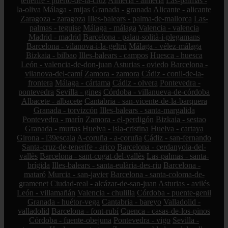
tenerife - puerto-de-la-cruz
Almería - almería
Las-palmas -
la-oliva
Málaga - mijas
Granada - granada
Alicante - alicante
Zaragoza - zaragoza
Illes-balears - palma-de-mallorca
Las-
palmas - teguise
Málaga - málaga
Valencia - valencia
Madrid - madrid
Barcelona - palau-solità-i-plegamans
Barcelona - vilanova-i-la-geltrú
Málaga - vélez-málaga
Bizkaia - bilbao
Illes-balears - campos
Huesca - huesca
León - valencia-de-don-juan
Asturias - oviedo
Barcelona -
vilanova-del-camí
Zamora - zamora
Cádiz - conil-de-la-
frontera
Málaga - cártama
Cádiz - olvera
Pontevedra -
pontevedra
Sevilla - gines
Córdoba - villanueva-de-córdoba
Albacete - albacete
Cantabria - san-vicente-de-la-barquera
Granada - torvizcón
Illes-balears - santa-margalida
Pontevedra - marín
Zamora - el-perdigón
Bizkaia - sestao
Granada - murtas
Huelva - isla-cristina
Huelva - cartaya
Girona - l39escala
A-coruña - a-coruña
Cádiz - san-fernando
Santa-cruz-de-tenerife - arico
Barcelona - cerdanyola-del-
vallès
Barcelona - sant-cugat-del-vallès
Las-palmas - santa-
brígida
Illes-balears - santa-eulària-des-riu
Barcelona -
mataró
Murcia - san-javier
Barcelona - santa-coloma-de-
gramenet
Ciudad-real - alcázar-de-san-juan
Asturias - avilés
León - villamañán
Valencia - chulilla
Córdoba - puente-genil
Granada - huétor-vega
Cantabria - bareyo
Valladolid -
valladolid
Barcelona - font-rubí
Cuenca - casas-de-los-pinos
Córdoba - fuente-obejuna
Pontevedra - vigo
Sevilla -