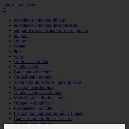
vinosdegranada.es
☰
novedades y noticias de vino
novedades y noticias de enoturismo
antiguo vaso para catar vinos crucigrama
bulgaria
comprar
espana
tipo
vinos
Córdoba - córdoba
Sevilla - sevilla
Barcelona - barcelona
Ciudad-real - montiel
Santa-cruz-de-tenerife - guía-de-isora
La-rioja - casalarreina
Almería - roquetas-de-mar
Madrid - pozuelo-de-alarcón
Granada - almuñécar
Illes-balears - alcúdia
Las-palmas - san-bartolomé-de-tirajana
Cádiz - el-puerto-de-santa-maría
Madrid - valdemoro
Granada - pulianas