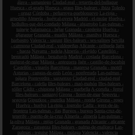
álava - samaniego
Ciudad-real - retuerta-del-bullaque
Huesca - el-grado
Huesca - graus
Illes-balears - ibiza
Toledo
- orgaz
Córdoba - peñarroya-pueblonuevo
La-rioja -
arnedillo
Almería - huércal-overa
Madrid - el-molar
Huelva -
bollullos-par-del-condado
Málaga - algarrobo
Las-palmas -
tuineje
Salamanca - béjar
Granada - capileira
Huelva -
aljaraque
Granada - guadix
Málaga - manilva
Huesca -
barbastro
Valencia - sagunt
Illes-balears - ses-salines
Sevilla
- carmona
Ciudad-real - valdepeñas
Alicante - orihuela
Jaén
- baeza
Navarra - tudela
Almería - el-ejido
Castellón -
benicarló
Málaga - benahavís
Madrid - coslada
Barcelona -
malgrat-de-mar
Málaga - antequera
Jaén - castillo-de-locubín
Castellón - vinaròs
Barcelona - manresa
Granada - motril
Asturias - cangas-de-onís
León - ponferrada
Las-palmas -
pájara
Pontevedra - sanxenxo
Ciudad-real - ciudad-real
Barcelona - calella
Illes-balears - maó-mahón
Illes-balears -
sóller
Cádiz - chipiona
Málaga - marbella
A-coruña - ferrol
Illes-balears - santanyí
Girona - lloret-de-mar
Segovia -
segovia
Gipuzkoa - mutriku
Málaga - ronda
Girona - roses
Huelva - huelva
La-rioja - logroño
Cádiz - jerez-de-la-
frontera
Las-palmas - tías
Burgos - burgos
Santa-cruz-de-
tenerife - puerto-de-la-cruz
Almería - almería
Las-palmas -
la-oliva
Málaga - mijas
Granada - granada
Alicante - alicante
Zaragoza - zaragoza
Illes-balears - palma-de-mallorca
Las-
palmas - teguise
Málaga - málaga
Valencia - valencia