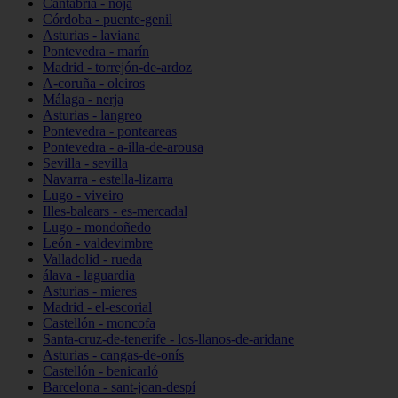
Cantabria - noja
Córdoba - puente-genil
Asturias - laviana
Pontevedra - marín
Madrid - torrejón-de-ardoz
A-coruña - oleiros
Málaga - nerja
Asturias - langreo
Pontevedra - ponteareas
Pontevedra - a-illa-de-arousa
Sevilla - sevilla
Navarra - estella-lizarra
Lugo - viveiro
Illes-balears - es-mercadal
Lugo - mondoñedo
León - valdevimbre
Valladolid - rueda
álava - laguardia
Asturias - mieres
Madrid - el-escorial
Castellón - moncofa
Santa-cruz-de-tenerife - los-llanos-de-aridane
Asturias - cangas-de-onís
Castellón - benicarló
Barcelona - sant-joan-despí