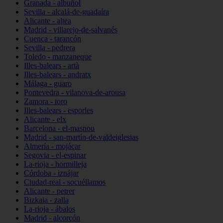
Granada - albuñol
Sevilla - alcalá-de-guadaíra
Alicante - altea
Madrid - villarejo-de-salvanés
Cuenca - tarancón
Sevilla - pedrera
Toledo - manzaneque
Illes-balears - artà
Illes-balears - andratx
Málaga - guaro
Pontevedra - vilanova-de-arousa
Zamora - toro
Illes-balears - esporles
Alicante - elx
Barcelona - el-masnou
Madrid - san-martín-de-valdeiglesias
Almería - mojácar
Segovia - el-espinar
La-rioja - hormilleja
Córdoba - iznájar
Ciudad-real - socuéllamos
Alicante - petrer
Bizkaia - zalla
La-rioja - ábalos
Madrid - alcorcón