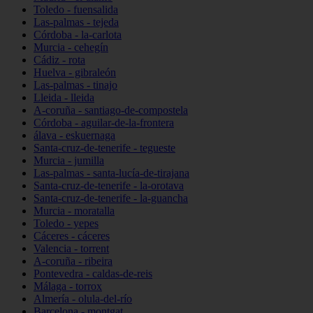
Toledo - fuensalida
Las-palmas - tejeda
Córdoba - la-carlota
Murcia - cehegín
Cádiz - rota
Huelva - gibraleón
Las-palmas - tinajo
Lleida - lleida
A-coruña - santiago-de-compostela
Córdoba - aguilar-de-la-frontera
álava - eskuernaga
Santa-cruz-de-tenerife - tegueste
Murcia - jumilla
Las-palmas - santa-lucía-de-tirajana
Santa-cruz-de-tenerife - la-orotava
Santa-cruz-de-tenerife - la-guancha
Murcia - moratalla
Toledo - yepes
Cáceres - cáceres
Valencia - torrent
A-coruña - ribeira
Pontevedra - caldas-de-reis
Málaga - torrox
Almería - olula-del-río
Barcelona - montgat