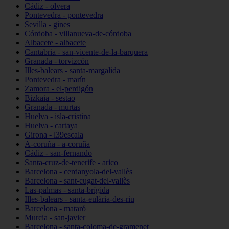
Cádiz - olvera
Pontevedra - pontevedra
Sevilla - gines
Córdoba - villanueva-de-córdoba
Albacete - albacete
Cantabria - san-vicente-de-la-barquera
Granada - torvizcón
Illes-balears - santa-margalida
Pontevedra - marín
Zamora - el-perdigón
Bizkaia - sestao
Granada - murtas
Huelva - isla-cristina
Huelva - cartaya
Girona - l39escala
A-coruña - a-coruña
Cádiz - san-fernando
Santa-cruz-de-tenerife - arico
Barcelona - cerdanyola-del-vallès
Barcelona - sant-cugat-del-vallès
Las-palmas - santa-brígida
Illes-balears - santa-eulària-des-riu
Barcelona - mataró
Murcia - san-javier
Barcelona - santa-coloma-de-gramenet