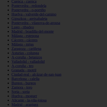
Cuenca - cuenca
Pontevedra - redondela
Pontevedra - o-porriño
Huelva - valverde-del-camino
Gipuzkoa - aretxabaleta
Pontevedra - vilanova-de-arousa
Lugo - ribadeo
Madrid - boadilla-del-monte
Málaga - estepona
Cáceres - cáceres
Málaga - mijas
Zaragoza - cariñena
Asturias - colunga
A-coruña - betanzos
Valladolid - valladolid
A-coruña - teo
Granada - motril
Ciudad-real - alcázar-de-san-juan
Barcelona - calella
Burgos - burgos
Zamora - toro
Soria - soria
Huelva - moguer
Alicante - la-vila-joiosa
Madrid - aranjuez