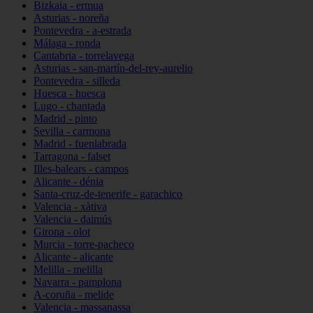
Bizkaia - ermua
Asturias - noreña
Pontevedra - a-estrada
Málaga - ronda
Cantabria - torrelavega
Asturias - san-martín-del-rey-aurelio
Pontevedra - silleda
Huesca - huesca
Lugo - chantada
Madrid - pinto
Sevilla - carmona
Madrid - fuenlabrada
Tarragona - falset
Illes-balears - campos
Alicante - dénia
Santa-cruz-de-tenerife - garachico
Valencia - xàtiva
Valencia - daimús
Girona - olot
Murcia - torre-pacheco
Alicante - alicante
Melilla - melilla
Navarra - pamplona
A-coruña - melide
Valencia - massanassa