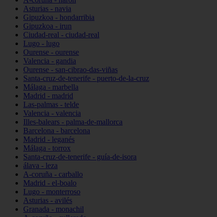
Asturias - navia
Gipuzkoa - hondarribia
Gipuzkoa - irun
Ciudad-real - ciudad-real
Lugo - lugo
Ourense - ourense
Valencia - gandia
Ourense - san-cibrao-das-viñas
Santa-cruz-de-tenerife - puerto-de-la-cruz
Málaga - marbella
Madrid - madrid
Las-palmas - telde
Valencia - valencia
Illes-balears - palma-de-mallorca
Barcelona - barcelona
Madrid - leganés
Málaga - torrox
Santa-cruz-de-tenerife - guía-de-isora
álava - leza
A-coruña - carballo
Madrid - el-boalo
Lugo - monterroso
Asturias - avilés
Granada - monachil