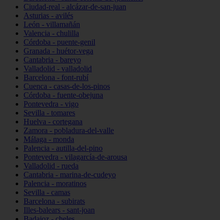
Ciudad-real - alcázar-de-san-juan
Asturias - avilés
León - villamañán
Valencia - chulilla
Córdoba - puente-genil
Granada - huétor-vega
Cantabria - bareyo
Valladolid - valladolid
Barcelona - font-rubí
Cuenca - casas-de-los-pinos
Córdoba - fuente-obejuna
Pontevedra - vigo
Sevilla - tomares
Huelva - cortegana
Zamora - pobladura-del-valle
Málaga - monda
Palencia - autilla-del-pino
Pontevedra - vilagarcía-de-arousa
Valladolid - rueda
Cantabria - marina-de-cudeyo
Palencia - moratinos
Sevilla - camas
Barcelona - subirats
Illes-balears - sant-joan
Badajoz - cheles