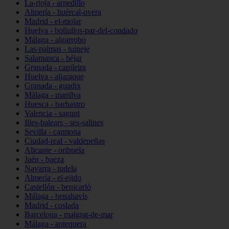
La-rioja - arnedillo
Almería - huércal-overa
Madrid - el-molar
Huelva - bollullos-par-del-condado
Málaga - algarrobo
Las-palmas - tuineje
Salamanca - béjar
Granada - capileira
Huelva - aljaraque
Granada - guadix
Málaga - manilva
Huesca - barbastro
Valencia - sagunt
Illes-balears - ses-salines
Sevilla - carmona
Ciudad-real - valdepeñas
Alicante - orihuela
Jaén - baeza
Navarra - tudela
Almería - el-ejido
Castellón - benicarló
Málaga - benahavís
Madrid - coslada
Barcelona - malgrat-de-mar
Málaga - antequera