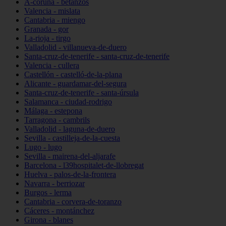
A-coruña - betanzos
Valencia - mislata
Cantabria - miengo
Granada - gor
La-rioja - tirgo
Valladolid - villanueva-de-duero
Santa-cruz-de-tenerife - santa-cruz-de-tenerife
Valencia - cullera
Castellón - castelló-de-la-plana
Alicante - guardamar-del-segura
Santa-cruz-de-tenerife - santa-úrsula
Salamanca - ciudad-rodrigo
Málaga - estepona
Tarragona - cambrils
Valladolid - laguna-de-duero
Sevilla - castilleja-de-la-cuesta
Lugo - lugo
Sevilla - mairena-del-aljarafe
Barcelona - l39hospitalet-de-llobregat
Huelva - palos-de-la-frontera
Navarra - berriozar
Burgos - lerma
Cantabria - corvera-de-toranzo
Cáceres - montánchez
Girona - blanes