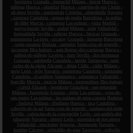
bormujos
Granada - monachil
Málaga - júzcar
Huesca -
isábena
Huesca - alquézar
Huesca - castejón-de-sos
Lleida -
alt-àneu
Sevilla - marinaleda
Córdoba - almedinilla
Navarra
- zangoza
Cantabria - arenas-de-iguña
Barcelona - la-pobla-
de-lillet
Murcia - cartagena
Las-palmas - yaiza
Madrid -
nuevo-baztán
Sevilla - arahal
Málaga - istán
Valladolid -
fuensaldaña
Sevilla - salteras
Huesca - biescas
Granada -
pampaneira
La-rioja - ezcaray
Granada - lanjarón
Barcelona
- santa-susanna
Bizkaia - santurtzi
Santa-cruz-de-tenerife -
tacoronte
Illes-balears - sant-llorenç-des-cardassar
Huesca -
sallent-de-gállego
La-rioja - haro
Sevilla - dos-hermanas
Granada - salobreña
Cantabria - laredo
Tarragona - sant-
carles-de-la-ràpita
Alicante - dénia
Cádiz - cádiz
Málaga -
nerja
León - león
Navarra - pamplona
Cantabria - santander
Cantabria - el-astillero
Salamanca - salamanca
Valladolid -
boecillo
Murcia - murcia
Málaga - torremolinos
Illes-balears
- calvià
Alicante - benidorm
Gipuzkoa - san-sebastián
Málaga - fuengirola
Asturias - gijón
Las-palmas - vega-de-
san-mateo
Las-palmas - las-palmas-de-gran-canaria
Badajoz
- badajoz
Málaga - frigiliana
Huesca - jaca
Cantabria -
cabezón-de-la-sal
Santa-cruz-de-tenerife - santiago-del-teide
Sevilla - valencina-de-la-concepción
León - san-andrés-del-
rabanedo
Navarra - deierri
León - gusendos-de-los-oteros
Valladolid - mucientes
Segovia - fuentesoto
Navarra -
lumbier
Cáceres - robledillo-de-gata
Tarragona - solivella