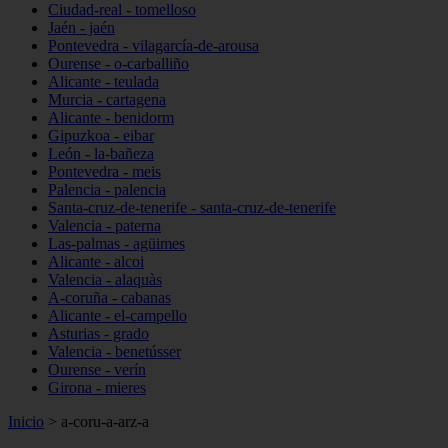
Ciudad-real - tomelloso
Jaén - jaén
Pontevedra - vilagarcía-de-arousa
Ourense - o-carballiño
Alicante - teulada
Murcia - cartagena
Alicante - benidorm
Gipuzkoa - eibar
León - la-bañeza
Pontevedra - meis
Palencia - palencia
Santa-cruz-de-tenerife - santa-cruz-de-tenerife
Valencia - paterna
Las-palmas - agüimes
Alicante - alcoi
Valencia - alaquàs
A-coruña - cabanas
Alicante - el-campello
Asturias - grado
Valencia - benetússer
Ourense - verín
Girona - mieres
Inicio
>
a-coru-a-arz-a