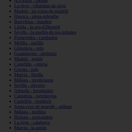
A-coruña - melide
La-rioja - villalobar-de-rioja
Madrid - las-rozas-de-madrid
Huesca - aínsa-sobrarbe
Barcelona - manlleu
Lleida - la-seu-d39urgell
Sevilla - la-puebla-de-los-infantes
Pontevedra - cambados
Melilla - melilla
Gipuzkoa - orio
Guadalajara - sigüenza
Madrid - getafe
Castellón - orpesa
Girona - pals
Murcia - librilla
Málaga - montejaque
Sevilla - olivares
Almería - benahadux
Cantabria - torrelavega
Castellón - benlloch
Santa-cruz-de-tenerife - güímar
Málaga - mollina
Bizkaia - portugalete
La-rioja - calahorra
Murcia - la-unión