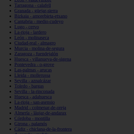
Tarragona - calafell
Granada - güejar-sierra
Bizkaia - amorebieta-etxano
Cantabria - medio-cudeyo
Lugo - cervo
La-rioja - lardero
León - molinaseca
Ciudad-real - almagro
Murcia - molina-de-segura
Zaragoza - fuendejalón
Huesca - villanueva-de-sigena
Pontevedra - o-grove
Las-palmas - arucas
Lleida - mollerussa
Sevilla - aznalcázar
Toledo - bargas
Sevilla - la-rinconada
Huesca - adahuesca
La-rioja - san-asensio
Madrid - colmenar-de-oreja
Almería - láujar-de-andarax
Córdoba - montilla
Girona - palamós
Cádiz - chiclana-de-la-frontera