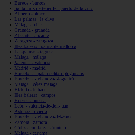
Burgos - burgos
Santa-cruz-de-tenerife - puerto-de-la-cruz
Almería - almería
Las-palmas - la-oliva
Málaga - mijas
Granada - granada
Alicante - alicante
Zaragoza - zaragoza
Illes-balears - palma-de-mallorca
Las-palmas - teguise
Málaga - málaga
Valencia - valencia
Madrid - madrid
Barcelona - palau-solità-i-plegamans
Barcelona - vilanova-i-la-geltrú
Málaga - vélez-málaga
Bizkaia - bilbao
Illes-balears - campos
Huesca - huesca
León - valencia-de-don-juan
Asturias - oviedo
Barcelona - vilanova-del-camí
Zamora - zamora
Cádiz - conil-de-la-frontera
Málaga - cártama