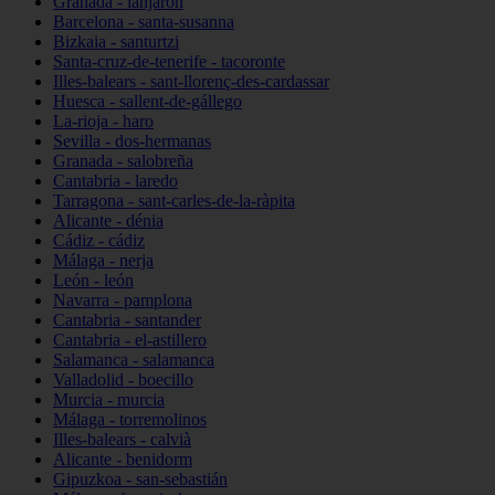
Granada - lanjarón
Barcelona - santa-susanna
Bizkaia - santurtzi
Santa-cruz-de-tenerife - tacoronte
Illes-balears - sant-llorenç-des-cardassar
Huesca - sallent-de-gállego
La-rioja - haro
Sevilla - dos-hermanas
Granada - salobreña
Cantabria - laredo
Tarragona - sant-carles-de-la-ràpita
Alicante - dénia
Cádiz - cádiz
Málaga - nerja
León - león
Navarra - pamplona
Cantabria - santander
Cantabria - el-astillero
Salamanca - salamanca
Valladolid - boecillo
Murcia - murcia
Málaga - torremolinos
Illes-balears - calvià
Alicante - benidorm
Gipuzkoa - san-sebastián