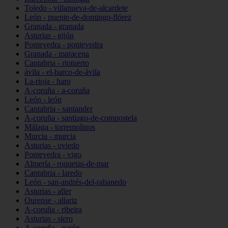
Toledo - villanueva-de-alcardete
León - puente-de-domingo-flórez
Granada - granada
Asturias - gijón
Pontevedra - pontevedra
Granada - maracena
Cantabria - riotuerto
ávila - el-barco-de-ávila
La-rioja - haro
A-coruña - a-coruña
León - león
Cantabria - santander
A-coruña - santiago-de-compostela
Málaga - torremolinos
Murcia - murcia
Asturias - oviedo
Pontevedra - vigo
Almería - roquetas-de-mar
Cantabria - laredo
León - san-andrés-del-rabanedo
Asturias - aller
Ourense - allariz
A-coruña - ribeira
Asturias - siero
A-coruña - narón