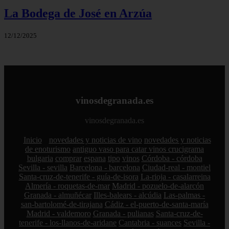
La Bodega de José en Arzúa
12/12/2025
vinosdegranada.es
vinosdegranada.es
Inicio
novedades y noticias de vino
novedades y noticias
de enoturismo
antiguo vaso para catar vinos crucigrama
bulgaria
comprar
espana
tipo
vinos
Córdoba - córdoba
Sevilla - sevilla
Barcelona - barcelona
Ciudad-real - montiel
Santa-cruz-de-tenerife - guía-de-isora
La-rioja - casalarreina
Almería - roquetas-de-mar
Madrid - pozuelo-de-alarcón
Granada - almuñécar
Illes-balears - alcúdia
Las-palmas -
san-bartolomé-de-tirajana
Cádiz - el-puerto-de-santa-maría
Madrid - valdemoro
Granada - pulianas
Santa-cruz-de-
tenerife - los-llanos-de-aridane
Cantabria - suances
Sevilla -