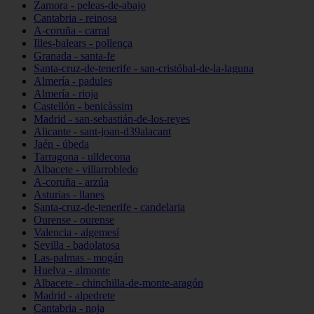
Zamora - peleas-de-abajo
Cantabria - reinosa
A-coruña - carral
Illes-balears - pollença
Granada - santa-fe
Santa-cruz-de-tenerife - san-cristóbal-de-la-laguna
Almería - padules
Almería - rioja
Castellón - benicàssim
Madrid - san-sebastián-de-los-reyes
Alicante - sant-joan-d39alacant
Jaén - úbeda
Tarragona - ulldecona
Albacete - villarrobledo
A-coruña - arzúa
Asturias - llanes
Santa-cruz-de-tenerife - candelaria
Ourense - ourense
Valencia - algemesí
Sevilla - badolatosa
Las-palmas - mogán
Huelva - almonte
Albacete - chinchilla-de-monte-aragón
Madrid - alpedrete
Cantabria - noja