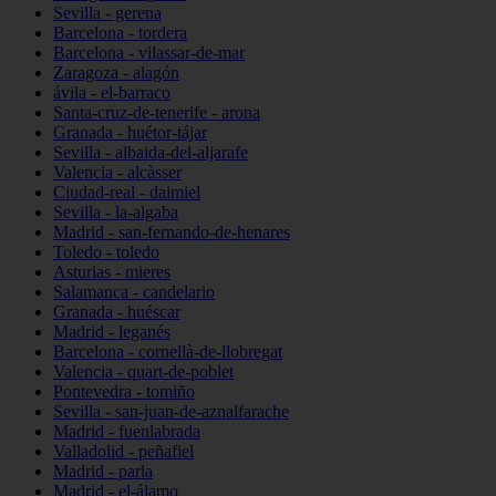
Sevilla - gerena
Barcelona - tordera
Barcelona - vilassar-de-mar
Zaragoza - alagón
ávila - el-barraco
Santa-cruz-de-tenerife - arona
Granada - huétor-tájar
Sevilla - albaida-del-aljarafe
Valencia - alcàsser
Ciudad-real - daimiel
Sevilla - la-algaba
Madrid - san-fernando-de-henares
Toledo - toledo
Asturias - mieres
Salamanca - candelario
Granada - huéscar
Madrid - leganés
Barcelona - cornellà-de-llobregat
Valencia - quart-de-poblet
Pontevedra - tomiño
Sevilla - san-juan-de-aznalfarache
Madrid - fuenlabrada
Valladolid - peñafiel
Madrid - parla
Madrid - el-álamo