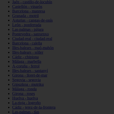
Jaén - castillo-de-locubín
Castellón - vinaròs
Barcelona - manresa
Granada - motril
Asturias - cangas-de-onís
León - ponferrada
Las-palmas - pájara
Pontevedra - sanxenxo
Ciudad-real - ciudad-real
Barcelona - calella
Illes-balears - maó-mahón
Illes-balears - sóller
Cádiz - chipiona
Málaga - marbella
A-coruña - ferrol
Illes-balears - santanyí
Girona - lloret-de-mar
Segovia - segovia
Gipuzkoa - mutriku
Málaga - ronda
Girona - roses
Huelva - huelva
La-rioja - logroño
Cádiz - jerez-de-la-frontera
Las-palmas - tías