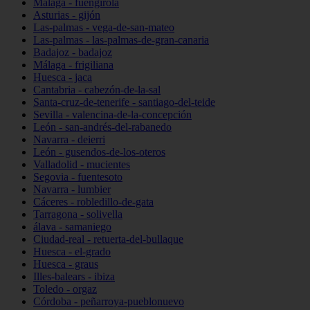
Málaga - fuengirola
Asturias - gijón
Las-palmas - vega-de-san-mateo
Las-palmas - las-palmas-de-gran-canaria
Badajoz - badajoz
Málaga - frigiliana
Huesca - jaca
Cantabria - cabezón-de-la-sal
Santa-cruz-de-tenerife - santiago-del-teide
Sevilla - valencina-de-la-concepción
León - san-andrés-del-rabanedo
Navarra - deierri
León - gusendos-de-los-oteros
Valladolid - mucientes
Segovia - fuentesoto
Navarra - lumbier
Cáceres - robledillo-de-gata
Tarragona - solivella
álava - samaniego
Ciudad-real - retuerta-del-bullaque
Huesca - el-grado
Huesca - graus
Illes-balears - ibiza
Toledo - orgaz
Córdoba - peñarroya-pueblonuevo