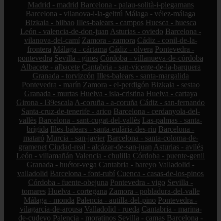
Madrid - madrid
Barcelona - palau-solità-i-plegamans
Barcelona - vilanova-i-la-geltrú
Málaga - vélez-málaga
Bizkaia - bilbao
Illes-balears - campos
Huesca - huesca
León - valencia-de-don-juan
Asturias - oviedo
Barcelona -
vilanova-del-camí
Zamora - zamora
Cádiz - conil-de-la-
frontera
Málaga - cártama
Cádiz - olvera
Pontevedra -
pontevedra
Sevilla - gines
Córdoba - villanueva-de-córdoba
Albacete - albacete
Cantabria - san-vicente-de-la-barquera
Granada - torvizcón
Illes-balears - santa-margalida
Pontevedra - marín
Zamora - el-perdigón
Bizkaia - sestao
Granada - murtas
Huelva - isla-cristina
Huelva - cartaya
Girona - l39escala
A-coruña - a-coruña
Cádiz - san-fernando
Santa-cruz-de-tenerife - arico
Barcelona - cerdanyola-del-
vallès
Barcelona - sant-cugat-del-vallès
Las-palmas - santa-
brígida
Illes-balears - santa-eulària-des-riu
Barcelona -
mataró
Murcia - san-javier
Barcelona - santa-coloma-de-
gramenet
Ciudad-real - alcázar-de-san-juan
Asturias - avilés
León - villamañán
Valencia - chulilla
Córdoba - puente-genil
Granada - huétor-vega
Cantabria - bareyo
Valladolid -
valladolid
Barcelona - font-rubí
Cuenca - casas-de-los-pinos
Córdoba - fuente-obejuna
Pontevedra - vigo
Sevilla -
tomares
Huelva - cortegana
Zamora - pobladura-del-valle
Málaga - monda
Palencia - autilla-del-pino
Pontevedra -
vilagarcía-de-arousa
Valladolid - rueda
Cantabria - marina-
de-cudeyo
Palencia - moratinos
Sevilla - camas
Barcelona -