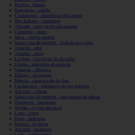
Huelva - jabugo
Barcelona - cabrils
Ciudad-real - almodóvar-del-campo
Illes-balears - capdepera
Alicante - sant-vicent-del-raspeig
Cantabria - potes
álava - vitoria-gasteiz
Santa-cruz-de-tenerife - icod-de-los-vinos
Almería - adra
Asturias - siero
La-rioja - cuzcurrita-de-río-tirón
Girona - sant-feliu-de-guíxols
Valencia - alboraya
Málaga - sayalonga
Murcia - caravaca-de-la-cruz
Ciudad-real - villanueva-de-los-infantes
Alicante - villena
Santa-cruz-de-tenerife - san-miguel-de-abona
Tarragona - tarragona
Sevilla - el-viso-del-alcor
Lugo - sober
álava - lantziego
Huesca - la-fueva
Alicante - monòver
León - valdevimbre