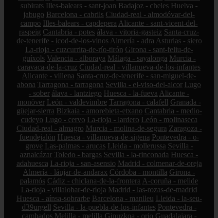
subirats
Illes-balears - sant-joan
Badajoz - cheles
Huelva -
jabugo
Barcelona - cabrils
Ciudad-real - almodóvar-del-
campo
Illes-balears - capdepera
Alicante - sant-vicent-del-
raspeig
Cantabria - potes
álava - vitoria-gasteiz
Santa-cruz-
de-tenerife - icod-de-los-vinos
Almería - adra
Asturias - siero
La-rioja - cuzcurrita-de-río-tirón
Girona - sant-feliu-de-
guíxols
Valencia - alboraya
Málaga - sayalonga
Murcia -
caravaca-de-la-cruz
Ciudad-real - villanueva-de-los-infantes
Alicante - villena
Santa-cruz-de-tenerife - san-miguel-de-
abona
Tarragona - tarragona
Sevilla - el-viso-del-alcor
Lugo
- sober
álava - lantziego
Huesca - la-fueva
Alicante -
monòver
León - valdevimbre
Tarragona - calafell
Granada -
güejar-sierra
Bizkaia - amorebieta-etxano
Cantabria - medio-
cudeyo
Lugo - cervo
La-rioja - lardero
León - molinaseca
Ciudad-real - almagro
Murcia - molina-de-segura
Zaragoza -
fuendejalón
Huesca - villanueva-de-sigena
Pontevedra - o-
grove
Las-palmas - arucas
Lleida - mollerussa
Sevilla -
aznalcázar
Toledo - bargas
Sevilla - la-rinconada
Huesca -
adahuesca
La-rioja - san-asensio
Madrid - colmenar-de-oreja
Almería - láujar-de-andarax
Córdoba - montilla
Girona -
palamós
Cádiz - chiclana-de-la-frontera
A-coruña - melide
La-rioja - villalobar-de-rioja
Madrid - las-rozas-de-madrid
Huesca - aínsa-sobrarbe
Barcelona - manlleu
Lleida - la-seu-
d39urgell
Sevilla - la-puebla-de-los-infantes
Pontevedra -
cambados
Melilla - melilla
Gipuzkoa - orio
Guadalajara -