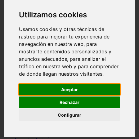
Santa-cruz-de-tenerife - los-llanos-de-aridane
Cantabria - suances
Utilizamos cookies
Sevilla - bormujos
Granada - monachil
Málaga - júzcar
Usamos cookies y otras técnicas de
Huesca - isábena
rastreo para mejorar tu experiencia de
Huesca - alquézar
navegación en nuestra web, para
Huesca - castejón-de-sos
Lleida - alt-àneu
mostrarte contenidos personalizados y
Sevilla - marinaleda
anuncios adecuados, para analizar el
Córdoba - almedinilla
tráfico en nuestra web y para comprender
Navarra - zangoza
Cantabria - arenas-de-iguña
de donde llegan nuestros visitantes.
Barcelona - la-pobla-de-lillet
Murcia - cartagena
Las-palmas - yaiza
Aceptar
Madrid - nuevo-baztán
Sevilla - arahal
Rechazar
Málaga - istán
Valladolid - fuensaldaña
Configurar
Sevilla - salteras
Huesca - biescas
Granada - pampaneira
La-rioja - ezcaray