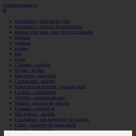
vinosdegranada.es
☰
novedades y noticias de vino
novedades y noticias de enoturismo
antiguo vaso para catar vinos crucigrama
bulgaria
comprar
espana
tipo
vinos
Córdoba - córdoba
Sevilla - sevilla
Barcelona - barcelona
Ciudad-real - montiel
Santa-cruz-de-tenerife - guía-de-isora
La-rioja - casalarreina
Almería - roquetas-de-mar
Madrid - pozuelo-de-alarcón
Granada - almuñécar
Illes-balears - alcúdia
Las-palmas - san-bartolomé-de-tirajana
Cádiz - el-puerto-de-santa-maría
Madrid - valdemoro
Granada - pulianas