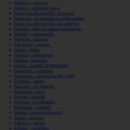
Valencia - picanya
Huesca - belver-de-cinca
Santa-cruz-de-tenerife - el-sauzal
Zaragoza - la-almunia-de-doña-godina
Santa-cruz-de-tenerife - los-realejos
Bizkaia - valle-de-trápaga-trapagaran
Madrid - valdemorillo
Valencia - manises
Barcelona - terrassa
Lleida - tremp
Asturias - villaviciosa
Huelva - trigueros
Girona - castelló-d39empúries
Barcelona - cardedeu
Barcelona - sant-quirze-del-vallès
Córdoba - baena
Alicante - el-campello
Barcelona - gavà
Murcia - abanilla
Ourense - o-carballiño
Barcelona - sabadell
Madrid - torrejón-de-ardoz
Teruel - alcorisa
Valencia - alfafar
Málaga - campillos