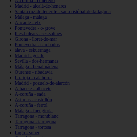
A-coruña - culleredo
Madrid - alcalá-de-henares
Santa-cruz-de-tenerife - san-cristóbal-de-la-laguna
Málaga - málaga
Alicante - elx
Pontevedra - o-grove
Illes-balears - ses-salines
Girona - lloret-de-mar
Pontevedra - cambados
álava - eskuernaga
Madrid - getafe
Sevilla - dos-hermanas
Málaga - benalmádena
Ourense - ribadavia
La-rioja - calahorra
Madrid - pozuelo-de-alarcón
Albacete - albacete
A-coruña - sada
Asturias - castrillón
A-coruña - ferrol
Málaga - fuengirola
Tarragona - montblanc
Tarragona - tarragona
Tarragona - tortosa
Lugo - sober