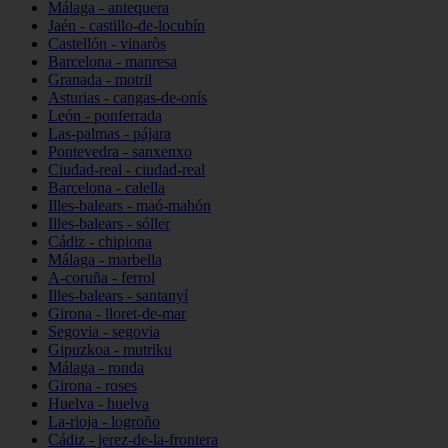
Málaga - antequera
Jaén - castillo-de-locubín
Castellón - vinaròs
Barcelona - manresa
Granada - motril
Asturias - cangas-de-onís
León - ponferrada
Las-palmas - pájara
Pontevedra - sanxenxo
Ciudad-real - ciudad-real
Barcelona - calella
Illes-balears - maó-mahón
Illes-balears - sóller
Cádiz - chipiona
Málaga - marbella
A-coruña - ferrol
Illes-balears - santanyí
Girona - lloret-de-mar
Segovia - segovia
Gipuzkoa - mutriku
Málaga - ronda
Girona - roses
Huelva - huelva
La-rioja - logroño
Cádiz - jerez-de-la-frontera