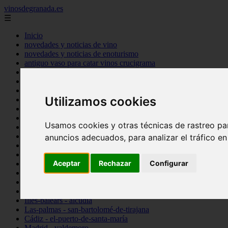
vinosdegranada.es
☰
Inicio
novedades y noticias de vino
novedades y noticias de enoturismo
antiguo vaso para catar vinos crucigrama
bulgaria
comprar
espana
Utilizamos cookies
tipo
vinos
Córdoba - córdoba
Usamos cookies y otras técnicas de rastreo pa
Sevilla - sevilla
Barcelona - barcelona
anuncios adecuados, para analizar el tráfico e
Ciudad-real - montiel
Santa-cruz-de-tenerife - guía-de-isora
Aceptar
Rechazar
Configurar
La-rioja - casalarreina
Almería - roquetas-de-mar
Madrid - pozuelo-de-alarcón
Granada - almuñécar
Illes-balears - alcúdia
Las-palmas - san-bartolomé-de-tirajana
Cádiz - el-puerto-de-santa-maría
Madrid - valdemoro