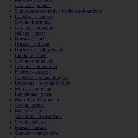
Granada - pulianas
Santa-cruz-de-tenerife - los-llanos-de-aridane
Cantabria - suances
Sevilla - bormujos
Granada - monachil
Málaga - júzcar
Huesca - isábena
Huesca - alquézar
Huesca - castejón-de-sos
Lleida - alt-àneu
Sevilla - marinaleda
Córdoba - almedinilla
Navarra - zangoza
Cantabria - arenas-de-iguña
Barcelona - la-pobla-de-lillet
Murcia - cartagena
Las-palmas - yaiza
Madrid - nuevo-baztán
Sevilla - arahal
Málaga - istán
Valladolid - fuensaldaña
Sevilla - salteras
Huesca - biescas
Granada - pampaneira