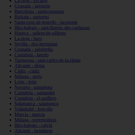
La-rioja - ezcaray
Granada - lanjarón
Barcelona - santa-susanna
Bizkaia - santurtzi
Santa-cruz-de-tenerife - tacoronte
Illes-balears - sant-llorenç-des-cardassar
Huesca - sallent-de-gállego
La-rioja - haro
Sevilla - dos-hermanas
Granada - salobreña
Cantabria - laredo
Tarragona - sant-carles-de-la-ràpita
Alicante - dénia
Cádiz - cádiz
Málaga - nerja
León - león
Navarra - pamplona
Cantabria - santander
Cantabria - el-astillero
Salamanca - salamanca
Valladolid - boecillo
Murcia - murcia
Málaga - torremolinos
Illes-balears - calvià
Alicante - benidorm