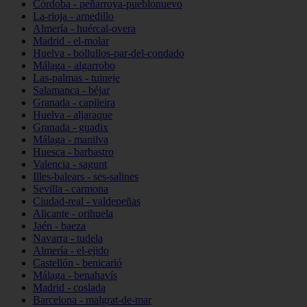
Córdoba - peñarroya-pueblonuevo
La-rioja - arnedillo
Almería - huércal-overa
Madrid - el-molar
Huelva - bollullos-par-del-condado
Málaga - algarrobo
Las-palmas - tuineje
Salamanca - béjar
Granada - capileira
Huelva - aljaraque
Granada - guadix
Málaga - manilva
Huesca - barbastro
Valencia - sagunt
Illes-balears - ses-salines
Sevilla - carmona
Ciudad-real - valdepeñas
Alicante - orihuela
Jaén - baeza
Navarra - tudela
Almería - el-ejido
Castellón - benicarló
Málaga - benahavís
Madrid - coslada
Barcelona - malgrat-de-mar