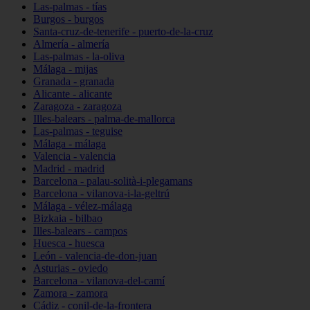
Las-palmas - tías
Burgos - burgos
Santa-cruz-de-tenerife - puerto-de-la-cruz
Almería - almería
Las-palmas - la-oliva
Málaga - mijas
Granada - granada
Alicante - alicante
Zaragoza - zaragoza
Illes-balears - palma-de-mallorca
Las-palmas - teguise
Málaga - málaga
Valencia - valencia
Madrid - madrid
Barcelona - palau-solità-i-plegamans
Barcelona - vilanova-i-la-geltrú
Málaga - vélez-málaga
Bizkaia - bilbao
Illes-balears - campos
Huesca - huesca
León - valencia-de-don-juan
Asturias - oviedo
Barcelona - vilanova-del-camí
Zamora - zamora
Cádiz - conil-de-la-frontera