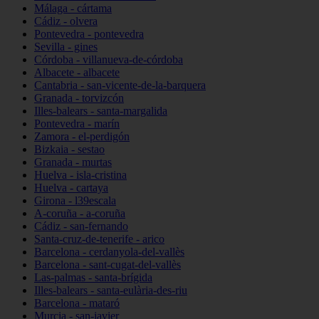
Málaga - cártama
Cádiz - olvera
Pontevedra - pontevedra
Sevilla - gines
Córdoba - villanueva-de-córdoba
Albacete - albacete
Cantabria - san-vicente-de-la-barquera
Granada - torvizcón
Illes-balears - santa-margalida
Pontevedra - marín
Zamora - el-perdigón
Bizkaia - sestao
Granada - murtas
Huelva - isla-cristina
Huelva - cartaya
Girona - l39escala
A-coruña - a-coruña
Cádiz - san-fernando
Santa-cruz-de-tenerife - arico
Barcelona - cerdanyola-del-vallès
Barcelona - sant-cugat-del-vallès
Las-palmas - santa-brígida
Illes-balears - santa-eulària-des-riu
Barcelona - mataró
Murcia - san-javier