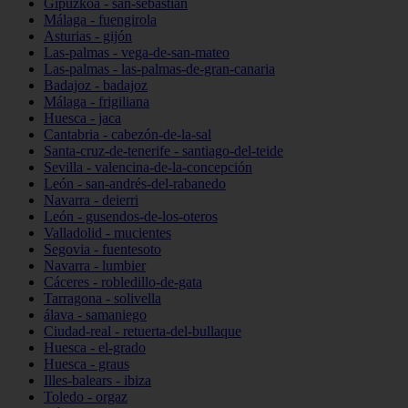
Gipuzkoa - san-sebastián
Málaga - fuengirola
Asturias - gijón
Las-palmas - vega-de-san-mateo
Las-palmas - las-palmas-de-gran-canaria
Badajoz - badajoz
Málaga - frigiliana
Huesca - jaca
Cantabria - cabezón-de-la-sal
Santa-cruz-de-tenerife - santiago-del-teide
Sevilla - valencina-de-la-concepción
León - san-andrés-del-rabanedo
Navarra - deierri
León - gusendos-de-los-oteros
Valladolid - mucientes
Segovia - fuentesoto
Navarra - lumbier
Cáceres - robledillo-de-gata
Tarragona - solivella
álava - samaniego
Ciudad-real - retuerta-del-bullaque
Huesca - el-grado
Huesca - graus
Illes-balears - ibiza
Toledo - orgaz