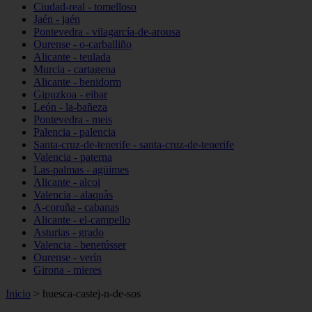
Ciudad-real - tomelloso
Jaén - jaén
Pontevedra - vilagarcía-de-arousa
Ourense - o-carballiño
Alicante - teulada
Murcia - cartagena
Alicante - benidorm
Gipuzkoa - eibar
León - la-bañeza
Pontevedra - meis
Palencia - palencia
Santa-cruz-de-tenerife - santa-cruz-de-tenerife
Valencia - paterna
Las-palmas - agüimes
Alicante - alcoi
Valencia - alaquàs
A-coruña - cabanas
Alicante - el-campello
Asturias - grado
Valencia - benetússer
Ourense - verín
Girona - mieres
Inicio
>
huesca-castej-n-de-sos