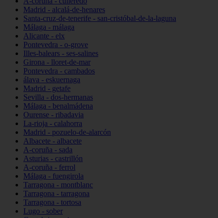
A-coruña - culleredo
Madrid - alcalá-de-henares
Santa-cruz-de-tenerife - san-cristóbal-de-la-laguna
Málaga - málaga
Alicante - elx
Pontevedra - o-grove
Illes-balears - ses-salines
Girona - lloret-de-mar
Pontevedra - cambados
álava - eskuernaga
Madrid - getafe
Sevilla - dos-hermanas
Málaga - benalmádena
Ourense - ribadavia
La-rioja - calahorra
Madrid - pozuelo-de-alarcón
Albacete - albacete
A-coruña - sada
Asturias - castrillón
A-coruña - ferrol
Málaga - fuengirola
Tarragona - montblanc
Tarragona - tarragona
Tarragona - tortosa
Lugo - sober