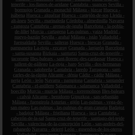
tenerife - los-llanos-de-aridane
Cantabria - suances
Sevilla -
bormujos
Granada - monachil
Málaga - júzcar
Huesca -
isábena
Huesca - alquézar
Huesca - castejón-de-sos
Lleida -
alt-àneu
Sevilla - marinaleda
Córdoba - almedinilla
Navarra
- zangoza
Cantabria - arenas-de-iguña
Barcelona - la-pobla-
de-lillet
Murcia - cartagena
Las-palmas - yaiza
Madrid -
nuevo-baztán
Sevilla - arahal
Málaga - istán
Valladolid -
fuensaldaña
Sevilla - salteras
Huesca - biescas
Granada -
pampaneira
La-rioja - ezcaray
Granada - lanjarón
Barcelona
- santa-susanna
Bizkaia - santurtzi
Santa-cruz-de-tenerife -
tacoronte
Illes-balears - sant-llorenç-des-cardassar
Huesca -
sallent-de-gállego
La-rioja - haro
Sevilla - dos-hermanas
Granada - salobreña
Cantabria - laredo
Tarragona - sant-
carles-de-la-ràpita
Alicante - dénia
Cádiz - cádiz
Málaga -
nerja
León - león
Navarra - pamplona
Cantabria - santander
Cantabria - el-astillero
Salamanca - salamanca
Valladolid -
boecillo
Murcia - murcia
Málaga - torremolinos
Illes-balears
- calvià
Alicante - benidorm
Gipuzkoa - san-sebastián
Málaga - fuengirola
Asturias - gijón
Las-palmas - vega-de-
san-mateo
Las-palmas - las-palmas-de-gran-canaria
Badajoz
- badajoz
Málaga - frigiliana
Huesca - jaca
Cantabria -
cabezón-de-la-sal
Santa-cruz-de-tenerife - santiago-del-teide
Sevilla - valencina-de-la-concepción
León - san-andrés-del-
rabanedo
Navarra - deierri
León - gusendos-de-los-oteros
Valladolid - mucientes
Segovia - fuentesoto
Navarra -