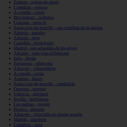
Zamora - peleas-de-abajo
Cantabria - reinosa
A-coruña - carral
Illes-balears - pollença
Granada - santa-fe
Santa-cruz-de-tenerife - san-cristóbal-de-la-laguna
Almería - padules
Almería - rioja
Castellón - benicàssim
Madrid - san-sebastián-de-los-reyes
Alicante - sant-joan-d39alacant
Jaén - úbeda
Tarragona - ulldecona
Albacete - villarrobledo
A-coruña - arzúa
Asturias - llanes
Santa-cruz-de-tenerife - candelaria
Ourense - ourense
Valencia - algemesí
Sevilla - badolatosa
Las-palmas - mogán
Huelva - almonte
Albacete - chinchilla-de-monte-aragón
Madrid - alpedrete
Cantabria - noja