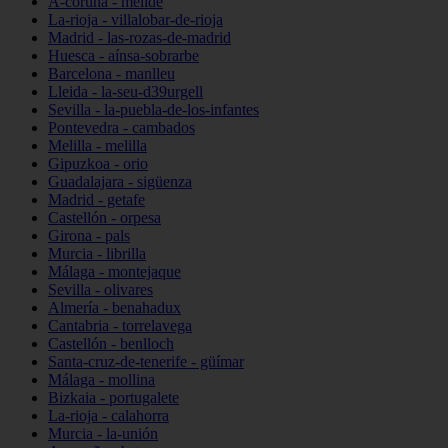
A-coruña - melide
La-rioja - villalobar-de-rioja
Madrid - las-rozas-de-madrid
Huesca - aínsa-sobrarbe
Barcelona - manlleu
Lleida - la-seu-d39urgell
Sevilla - la-puebla-de-los-infantes
Pontevedra - cambados
Melilla - melilla
Gipuzkoa - orio
Guadalajara - sigüenza
Madrid - getafe
Castellón - orpesa
Girona - pals
Murcia - librilla
Málaga - montejaque
Sevilla - olivares
Almería - benahadux
Cantabria - torrelavega
Castellón - benlloch
Santa-cruz-de-tenerife - güímar
Málaga - mollina
Bizkaia - portugalete
La-rioja - calahorra
Murcia - la-unión