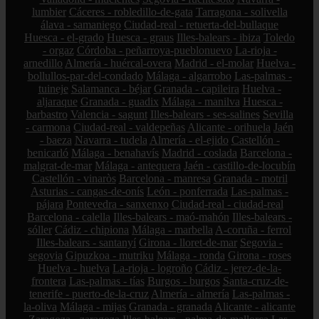
lumbier
Cáceres - robledillo-de-gata
Tarragona - solivella
álava - samaniego
Ciudad-real - retuerta-del-bullaque
Huesca - el-grado
Huesca - graus
Illes-balears - ibiza
Toledo
- orgaz
Córdoba - peñarroya-pueblonuevo
La-rioja -
arnedillo
Almería - huércal-overa
Madrid - el-molar
Huelva -
bollullos-par-del-condado
Málaga - algarrobo
Las-palmas -
tuineje
Salamanca - béjar
Granada - capileira
Huelva -
aljaraque
Granada - guadix
Málaga - manilva
Huesca -
barbastro
Valencia - sagunt
Illes-balears - ses-salines
Sevilla
- carmona
Ciudad-real - valdepeñas
Alicante - orihuela
Jaén
- baeza
Navarra - tudela
Almería - el-ejido
Castellón -
benicarló
Málaga - benahavís
Madrid - coslada
Barcelona -
malgrat-de-mar
Málaga - antequera
Jaén - castillo-de-locubín
Castellón - vinaròs
Barcelona - manresa
Granada - motril
Asturias - cangas-de-onís
León - ponferrada
Las-palmas -
pájara
Pontevedra - sanxenxo
Ciudad-real - ciudad-real
Barcelona - calella
Illes-balears - maó-mahón
Illes-balears -
sóller
Cádiz - chipiona
Málaga - marbella
A-coruña - ferrol
Illes-balears - santanyí
Girona - lloret-de-mar
Segovia -
segovia
Gipuzkoa - mutriku
Málaga - ronda
Girona - roses
Huelva - huelva
La-rioja - logroño
Cádiz - jerez-de-la-
frontera
Las-palmas - tías
Burgos - burgos
Santa-cruz-de-
tenerife - puerto-de-la-cruz
Almería - almería
Las-palmas -
la-oliva
Málaga - mijas
Granada - granada
Alicante - alicante