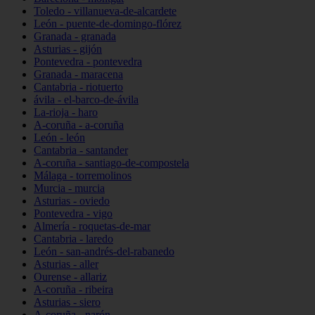
Toledo - villanueva-de-alcardete
León - puente-de-domingo-flórez
Granada - granada
Asturias - gijón
Pontevedra - pontevedra
Granada - maracena
Cantabria - riotuerto
ávila - el-barco-de-ávila
La-rioja - haro
A-coruña - a-coruña
León - león
Cantabria - santander
A-coruña - santiago-de-compostela
Málaga - torremolinos
Murcia - murcia
Asturias - oviedo
Pontevedra - vigo
Almería - roquetas-de-mar
Cantabria - laredo
León - san-andrés-del-rabanedo
Asturias - aller
Ourense - allariz
A-coruña - ribeira
Asturias - siero
A-coruña - narón