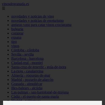
vinosdegranada.es
☰
novedades y noticias de vino
novedades y noticias de enoturismo
antiguo vaso para catar vinos crucigrama
bulgaria
comprar
espana
tipo
vinos
Córdoba - córdoba
Sevilla - sevilla
Barcelona - barcelona
Ciudad-real - montiel
Santa-cruz-de-tenerife - guía-de-isora
La-rioja - casalarreina
Almería - roquetas-de-mar
Madrid - pozuelo-de-alarcón
Granada - almuñécar
Illes-balears - alcúdia
Las-palmas - san-bartolomé-de-tirajana
Cádiz - el-puerto-de-santa-maría
Madrid - valdemoro
Granada - pulianas