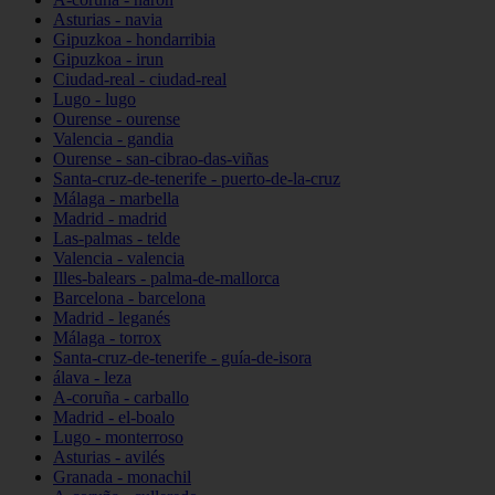
Asturias - navia
Gipuzkoa - hondarribia
Gipuzkoa - irun
Ciudad-real - ciudad-real
Lugo - lugo
Ourense - ourense
Valencia - gandia
Ourense - san-cibrao-das-viñas
Santa-cruz-de-tenerife - puerto-de-la-cruz
Málaga - marbella
Madrid - madrid
Las-palmas - telde
Valencia - valencia
Illes-balears - palma-de-mallorca
Barcelona - barcelona
Madrid - leganés
Málaga - torrox
Santa-cruz-de-tenerife - guía-de-isora
álava - leza
A-coruña - carballo
Madrid - el-boalo
Lugo - monterroso
Asturias - avilés
Granada - monachil