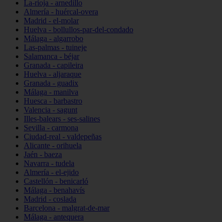
La-rioja - arnedillo
Almería - huércal-overa
Madrid - el-molar
Huelva - bollullos-par-del-condado
Málaga - algarrobo
Las-palmas - tuineje
Salamanca - béjar
Granada - capileira
Huelva - aljaraque
Granada - guadix
Málaga - manilva
Huesca - barbastro
Valencia - sagunt
Illes-balears - ses-salines
Sevilla - carmona
Ciudad-real - valdepeñas
Alicante - orihuela
Jaén - baeza
Navarra - tudela
Almería - el-ejido
Castellón - benicarló
Málaga - benahavís
Madrid - coslada
Barcelona - malgrat-de-mar
Málaga - antequera