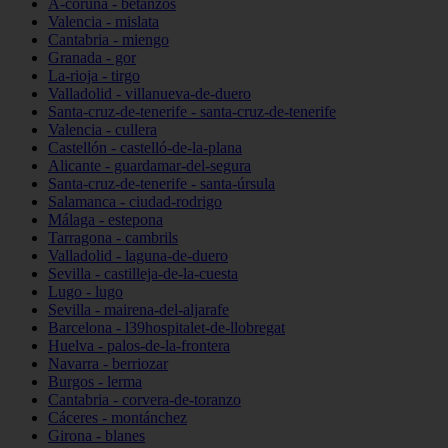
A-coruña - betanzos
Valencia - mislata
Cantabria - miengo
Granada - gor
La-rioja - tirgo
Valladolid - villanueva-de-duero
Santa-cruz-de-tenerife - santa-cruz-de-tenerife
Valencia - cullera
Castellón - castelló-de-la-plana
Alicante - guardamar-del-segura
Santa-cruz-de-tenerife - santa-úrsula
Salamanca - ciudad-rodrigo
Málaga - estepona
Tarragona - cambrils
Valladolid - laguna-de-duero
Sevilla - castilleja-de-la-cuesta
Lugo - lugo
Sevilla - mairena-del-aljarafe
Barcelona - l39hospitalet-de-llobregat
Huelva - palos-de-la-frontera
Navarra - berriozar
Burgos - lerma
Cantabria - corvera-de-toranzo
Cáceres - montánchez
Girona - blanes