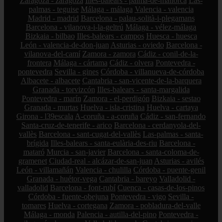
Zaragoza - zaragoza
Illes-balears - palma-de-mallorca
Las-
palmas - teguise
Málaga - málaga
Valencia - valencia
Madrid - madrid
Barcelona - palau-solità-i-plegamans
Barcelona - vilanova-i-la-geltrú
Málaga - vélez-málaga
Bizkaia - bilbao
Illes-balears - campos
Huesca - huesca
León - valencia-de-don-juan
Asturias - oviedo
Barcelona -
vilanova-del-camí
Zamora - zamora
Cádiz - conil-de-la-
frontera
Málaga - cártama
Cádiz - olvera
Pontevedra -
pontevedra
Sevilla - gines
Córdoba - villanueva-de-córdoba
Albacete - albacete
Cantabria - san-vicente-de-la-barquera
Granada - torvizcón
Illes-balears - santa-margalida
Pontevedra - marín
Zamora - el-perdigón
Bizkaia - sestao
Granada - murtas
Huelva - isla-cristina
Huelva - cartaya
Girona - l39escala
A-coruña - a-coruña
Cádiz - san-fernando
Santa-cruz-de-tenerife - arico
Barcelona - cerdanyola-del-
vallès
Barcelona - sant-cugat-del-vallès
Las-palmas - santa-
brígida
Illes-balears - santa-eulària-des-riu
Barcelona -
mataró
Murcia - san-javier
Barcelona - santa-coloma-de-
gramenet
Ciudad-real - alcázar-de-san-juan
Asturias - avilés
León - villamañán
Valencia - chulilla
Córdoba - puente-genil
Granada - huétor-vega
Cantabria - bareyo
Valladolid -
valladolid
Barcelona - font-rubí
Cuenca - casas-de-los-pinos
Córdoba - fuente-obejuna
Pontevedra - vigo
Sevilla -
tomares
Huelva - cortegana
Zamora - pobladura-del-valle
Málaga - monda
Palencia - autilla-del-pino
Pontevedra -