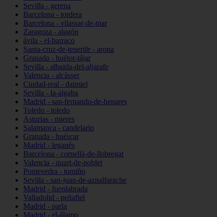
Sevilla - gerena
Barcelona - tordera
Barcelona - vilassar-de-mar
Zaragoza - alagón
ávila - el-barraco
Santa-cruz-de-tenerife - arona
Granada - huétor-tájar
Sevilla - albaida-del-aljarafe
Valencia - alcàsser
Ciudad-real - daimiel
Sevilla - la-algaba
Madrid - san-fernando-de-henares
Toledo - toledo
Asturias - mieres
Salamanca - candelario
Granada - huéscar
Madrid - leganés
Barcelona - cornellà-de-llobregat
Valencia - quart-de-poblet
Pontevedra - tomiño
Sevilla - san-juan-de-aznalfarache
Madrid - fuenlabrada
Valladolid - peñafiel
Madrid - parla
Madrid - el-álamo