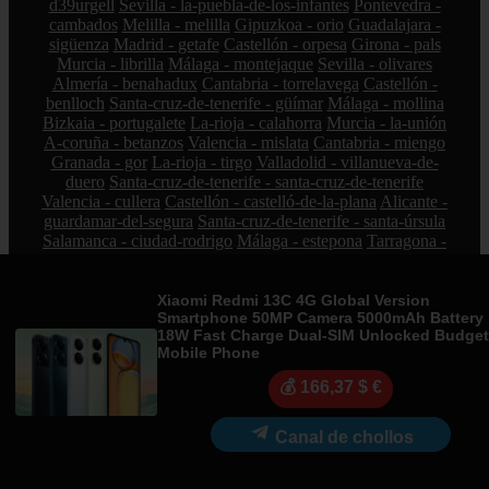
d39urgell
Sevilla - la-puebla-de-los-infantes
Pontevedra -
cambados
Melilla - melilla
Gipuzkoa - orio
Guadalajara -
sigüenza
Madrid - getafe
Castellón - orpesa
Girona - pals
Murcia - librilla
Málaga - montejaque
Sevilla - olivares
Almería - benahadux
Cantabria - torrelavega
Castellón -
benlloch
Santa-cruz-de-tenerife - güímar
Málaga - mollina
Bizkaia - portugalete
La-rioja - calahorra
Murcia - la-unión
A-coruña - betanzos
Valencia - mislata
Cantabria - miengo
Granada - gor
La-rioja - tirgo
Valladolid - villanueva-de-
duero
Santa-cruz-de-tenerife - santa-cruz-de-tenerife
Valencia - cullera
Castellón - castelló-de-la-plana
Alicante -
guardamar-del-segura
Santa-cruz-de-tenerife - santa-úrsula
Salamanca - ciudad-rodrigo
Málaga - estepona
Tarragona -
cambrils
Valladolid - laguna-de-duero
Sevilla - castilleja-de-
la-cuesta
Lugo - lugo
Sevilla - mairena-del-aljarafe
Barcelona - l39hospitalet-de-llobregat
Huelva - palos-de-la-
Xiaomi Redmi 13C 4G Global Version
Smartphone 50MP Camera 5000mAh Battery
frontera
Navarra - berriozar
Burgos - lerma
Cantabria -
18W Fast Charge Dual-SIM Unlocked Budget
corvera-de-toranzo
Cáceres - montánchez
Girona - blanes
Mobile Phone
Granada - albuñol
Sevilla - alcalá-de-guadaíra
Alicante -
altea
Madrid - villarejo-de-salvanés
Cuenca - tarancón
💰 166,37 $ €
Sevilla - pedrera
Toledo - manzaneque
Illes-balears - artà
Illes-balears - andratx
Málaga - guaro
Pontevedra - vilanova-
Canal de chollos
de-arousa
Zamora - toro
Illes-balears - esporles
Alicante -
elx
Barcelona - el-masnou
Madrid - san-martín-de-
valdeiglesias
Almería - mojácar
Segovia - el-espinar
La-rioja