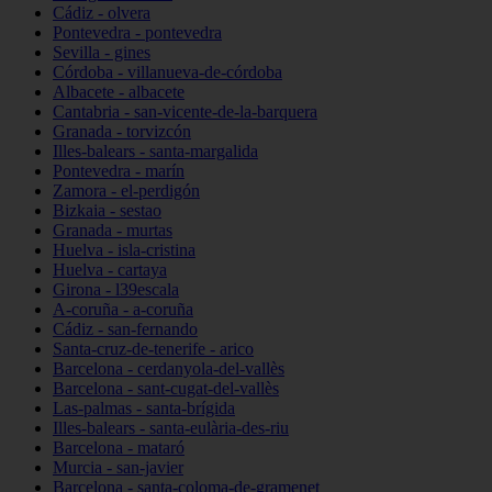
Cádiz - olvera
Pontevedra - pontevedra
Sevilla - gines
Córdoba - villanueva-de-córdoba
Albacete - albacete
Cantabria - san-vicente-de-la-barquera
Granada - torvizcón
Illes-balears - santa-margalida
Pontevedra - marín
Zamora - el-perdigón
Bizkaia - sestao
Granada - murtas
Huelva - isla-cristina
Huelva - cartaya
Girona - l39escala
A-coruña - a-coruña
Cádiz - san-fernando
Santa-cruz-de-tenerife - arico
Barcelona - cerdanyola-del-vallès
Barcelona - sant-cugat-del-vallès
Las-palmas - santa-brígida
Illes-balears - santa-eulària-des-riu
Barcelona - mataró
Murcia - san-javier
Barcelona - santa-coloma-de-gramenet