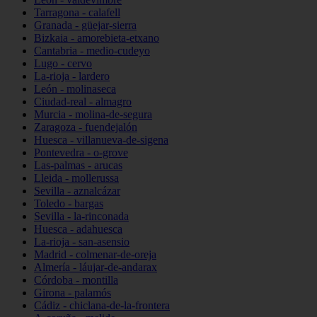
Tarragona - calafell
Granada - güejar-sierra
Bizkaia - amorebieta-etxano
Cantabria - medio-cudeyo
Lugo - cervo
La-rioja - lardero
León - molinaseca
Ciudad-real - almagro
Murcia - molina-de-segura
Zaragoza - fuendejalón
Huesca - villanueva-de-sigena
Pontevedra - o-grove
Las-palmas - arucas
Lleida - mollerussa
Sevilla - aznalcázar
Toledo - bargas
Sevilla - la-rinconada
Huesca - adahuesca
La-rioja - san-asensio
Madrid - colmenar-de-oreja
Almería - láujar-de-andarax
Córdoba - montilla
Girona - palamós
Cádiz - chiclana-de-la-frontera