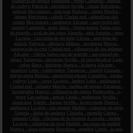
vilagarcía-de-arousa
Valladolid - rueda
Cantabria - marina-
de-cudeyo
Palencia - moratinos
Sevilla - camas
Barcelona -
subirats
Illes-balears - sant-joan
Badajoz - cheles
Huelva -
jabugo
Barcelona - cabrils
Ciudad-real - almodóvar-del-
campo
Illes-balears - capdepera
Alicante - sant-vicent-del-
raspeig
Cantabria - potes
álava - vitoria-gasteiz
Santa-cruz-
de-tenerife - icod-de-los-vinos
Almería - adra
Asturias - siero
La-rioja - cuzcurrita-de-río-tirón
Girona - sant-feliu-de-
guíxols
Valencia - alboraya
Málaga - sayalonga
Murcia -
caravaca-de-la-cruz
Ciudad-real - villanueva-de-los-infantes
Alicante - villena
Santa-cruz-de-tenerife - san-miguel-de-
abona
Tarragona - tarragona
Sevilla - el-viso-del-alcor
Lugo
- sober
álava - lantziego
Huesca - la-fueva
Alicante -
monòver
León - valdevimbre
Tarragona - calafell
Granada -
güejar-sierra
Bizkaia - amorebieta-etxano
Cantabria - medio-
cudeyo
Lugo - cervo
La-rioja - lardero
León - molinaseca
Ciudad-real - almagro
Murcia - molina-de-segura
Zaragoza -
fuendejalón
Huesca - villanueva-de-sigena
Pontevedra - o-
grove
Las-palmas - arucas
Lleida - mollerussa
Sevilla -
aznalcázar
Toledo - bargas
Sevilla - la-rinconada
Huesca -
adahuesca
La-rioja - san-asensio
Madrid - colmenar-de-oreja
Almería - láujar-de-andarax
Córdoba - montilla
Girona -
palamós
Cádiz - chiclana-de-la-frontera
A-coruña - melide
La-rioja - villalobar-de-rioja
Madrid - las-rozas-de-madrid
Huesca - aínsa-sobrarbe
Barcelona - manlleu
Lleida - la-seu-