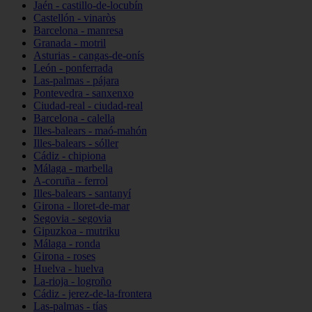
Jaén - castillo-de-locubín
Castellón - vinaròs
Barcelona - manresa
Granada - motril
Asturias - cangas-de-onís
León - ponferrada
Las-palmas - pájara
Pontevedra - sanxenxo
Ciudad-real - ciudad-real
Barcelona - calella
Illes-balears - maó-mahón
Illes-balears - sóller
Cádiz - chipiona
Málaga - marbella
A-coruña - ferrol
Illes-balears - santanyí
Girona - lloret-de-mar
Segovia - segovia
Gipuzkoa - mutriku
Málaga - ronda
Girona - roses
Huelva - huelva
La-rioja - logroño
Cádiz - jerez-de-la-frontera
Las-palmas - tías