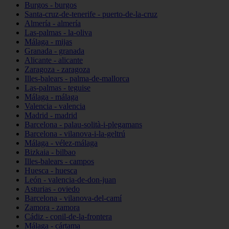
Burgos - burgos
Santa-cruz-de-tenerife - puerto-de-la-cruz
Almería - almería
Las-palmas - la-oliva
Málaga - mijas
Granada - granada
Alicante - alicante
Zaragoza - zaragoza
Illes-balears - palma-de-mallorca
Las-palmas - teguise
Málaga - málaga
Valencia - valencia
Madrid - madrid
Barcelona - palau-solità-i-plegamans
Barcelona - vilanova-i-la-geltrú
Málaga - vélez-málaga
Bizkaia - bilbao
Illes-balears - campos
Huesca - huesca
León - valencia-de-don-juan
Asturias - oviedo
Barcelona - vilanova-del-camí
Zamora - zamora
Cádiz - conil-de-la-frontera
Málaga - cártama