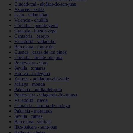
Ciudad-real - alcázar-de-san-juan
Asturias - avilés
León - villamañán
Valencia - chulilla
Córdoba - puente-genil
Granada - huétor-vega
Cantabria - bareyo
Valladolid - valladolid
Barcelona - font-rubí
Cuenca - casas-de-los-pinos
Córdoba - fuente-obejuna
Pontevedra - vigo
Sevilla - tomares
Huelva - cortegana
Zamora - pobladura-del-valle
Málaga - monda
Palencia - autilla-del-pino
Pontevedra - vilagarcía-de-arousa
Valladolid - rueda
Cantabria - marina-de-cudeyo
Palencia - moratinos
Sevilla - camas
Barcelona - subirats
Illes-balears - sant-joan
Badajoz - cheles