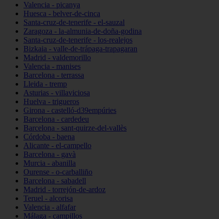
Valencia - picanya
Huesca - belver-de-cinca
Santa-cruz-de-tenerife - el-sauzal
Zaragoza - la-almunia-de-doña-godina
Santa-cruz-de-tenerife - los-realejos
Bizkaia - valle-de-trápaga-trapagaran
Madrid - valdemorillo
Valencia - manises
Barcelona - terrassa
Lleida - tremp
Asturias - villaviciosa
Huelva - trigueros
Girona - castelló-d39empúries
Barcelona - cardedeu
Barcelona - sant-quirze-del-vallès
Córdoba - baena
Alicante - el-campello
Barcelona - gavà
Murcia - abanilla
Ourense - o-carballiño
Barcelona - sabadell
Madrid - torrejón-de-ardoz
Teruel - alcorisa
Valencia - alfafar
Málaga - campillos