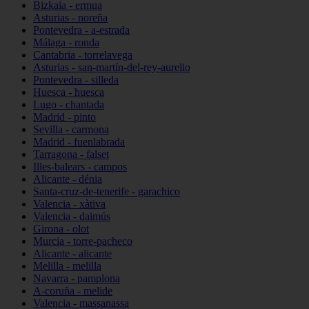
Bizkaia - ermua
Asturias - noreña
Pontevedra - a-estrada
Málaga - ronda
Cantabria - torrelavega
Asturias - san-martín-del-rey-aurelio
Pontevedra - silleda
Huesca - huesca
Lugo - chantada
Madrid - pinto
Sevilla - carmona
Madrid - fuenlabrada
Tarragona - falset
Illes-balears - campos
Alicante - dénia
Santa-cruz-de-tenerife - garachico
Valencia - xàtiva
Valencia - daimús
Girona - olot
Murcia - torre-pacheco
Alicante - alicante
Melilla - melilla
Navarra - pamplona
A-coruña - melide
Valencia - massanassa