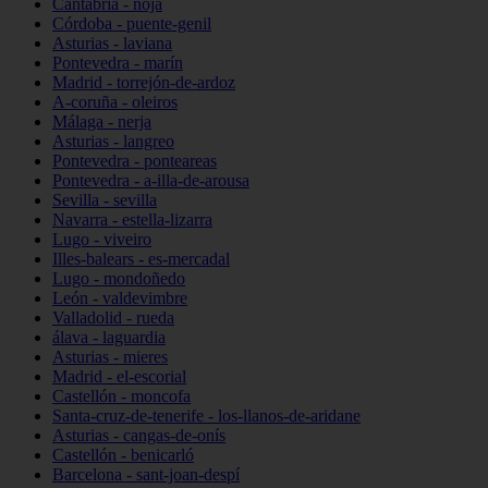
Cantabria - noja
Córdoba - puente-genil
Asturias - laviana
Pontevedra - marín
Madrid - torrejón-de-ardoz
A-coruña - oleiros
Málaga - nerja
Asturias - langreo
Pontevedra - ponteareas
Pontevedra - a-illa-de-arousa
Sevilla - sevilla
Navarra - estella-lizarra
Lugo - viveiro
Illes-balears - es-mercadal
Lugo - mondoñedo
León - valdevimbre
Valladolid - rueda
álava - laguardia
Asturias - mieres
Madrid - el-escorial
Castellón - moncofa
Santa-cruz-de-tenerife - los-llanos-de-aridane
Asturias - cangas-de-onís
Castellón - benicarló
Barcelona - sant-joan-despí