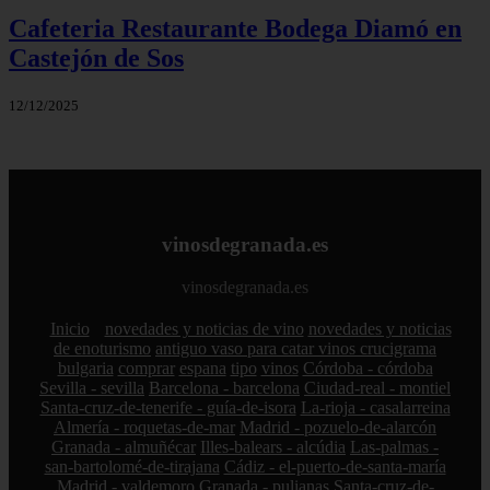
Cafeteria Restaurante Bodega Diamó en
Castejón de Sos
12/12/2025
vinosdegranada.es
vinosdegranada.es
Inicio
novedades y noticias de vino
novedades y noticias
de enoturismo
antiguo vaso para catar vinos crucigrama
bulgaria
comprar
espana
tipo
vinos
Córdoba - córdoba
Sevilla - sevilla
Barcelona - barcelona
Ciudad-real - montiel
Santa-cruz-de-tenerife - guía-de-isora
La-rioja - casalarreina
Almería - roquetas-de-mar
Madrid - pozuelo-de-alarcón
Granada - almuñécar
Illes-balears - alcúdia
Las-palmas -
san-bartolomé-de-tirajana
Cádiz - el-puerto-de-santa-maría
Madrid - valdemoro
Granada - pulianas
Santa-cruz-de-