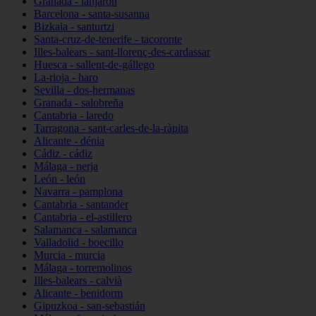
Granada - lanjarón
Barcelona - santa-susanna
Bizkaia - santurtzi
Santa-cruz-de-tenerife - tacoronte
Illes-balears - sant-llorenç-des-cardassar
Huesca - sallent-de-gállego
La-rioja - haro
Sevilla - dos-hermanas
Granada - salobreña
Cantabria - laredo
Tarragona - sant-carles-de-la-ràpita
Alicante - dénia
Cádiz - cádiz
Málaga - nerja
León - león
Navarra - pamplona
Cantabria - santander
Cantabria - el-astillero
Salamanca - salamanca
Valladolid - boecillo
Murcia - murcia
Málaga - torremolinos
Illes-balears - calvià
Alicante - benidorm
Gipuzkoa - san-sebastián