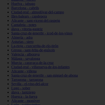
Huelva - jabugo
Barcelona - cabrils
Ciudad-real - almodóvar-del-campo
Illes-balears - capdepera
Alicante - sant-vicent-del-raspeig
Cantabria - potes
álava - vitoria-gasteiz
Santa-cruz-de-tenerife - icod-de-los-vinos
Almería - adra
Asturias - siero
La-rioja - cuzcurrita-de-río-tirón
Girona - sant-feliu-de-guíxols
Valencia - alboraya
Málaga - sayalonga
Murcia - caravaca-de-la-cruz
Ciudad-real - villanueva-de-los-infantes
Alicante - villena
Santa-cruz-de-tenerife - san-miguel-de-abona
Tarragona - tarragona
Sevilla - el-viso-del-alcor
Lugo - sober
álava - lantziego
Huesca - la-fueva
Alicante - monòver
León - valdevimbre