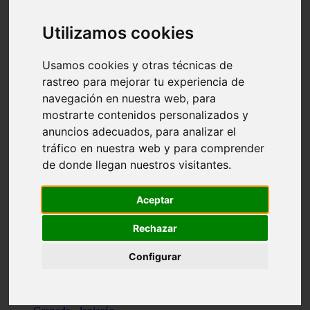
Santa-cruz-de-tenerife - los-llanos-de-aridane
Cantabria - suances
Utilizamos cookies
Sevilla - bormujos
Granada - monachil
Málaga - júzcar
Usamos cookies y otras técnicas de
Huesca - isábena
rastreo para mejorar tu experiencia de
Huesca - alquézar
navegación en nuestra web, para
Huesca - castejón-de-sos
Lleida - alt-àneu
mostrarte contenidos personalizados y
Sevilla - marinaleda
anuncios adecuados, para analizar el
Córdoba - almedinilla
tráfico en nuestra web y para comprender
Navarra - zangoza
Cantabria - arenas-de-iguña
de donde llegan nuestros visitantes.
Barcelona - la-pobla-de-lillet
Murcia - cartagena
Las-palmas - yaiza
Aceptar
Madrid - nuevo-baztán
Sevilla - arahal
Rechazar
Málaga - istán
Valladolid - fuensaldaña
Configurar
Sevilla - salteras
Huesca - biescas
Granada - pampaneira
La-rioja - ezcaray