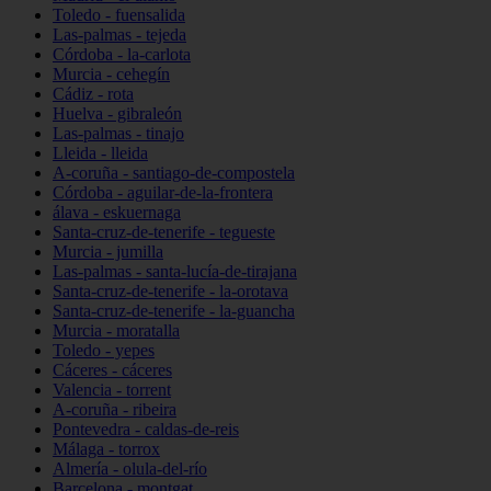
Toledo - fuensalida
Las-palmas - tejeda
Córdoba - la-carlota
Murcia - cehegín
Cádiz - rota
Huelva - gibraleón
Las-palmas - tinajo
Lleida - lleida
A-coruña - santiago-de-compostela
Córdoba - aguilar-de-la-frontera
álava - eskuernaga
Santa-cruz-de-tenerife - tegueste
Murcia - jumilla
Las-palmas - santa-lucía-de-tirajana
Santa-cruz-de-tenerife - la-orotava
Santa-cruz-de-tenerife - la-guancha
Murcia - moratalla
Toledo - yepes
Cáceres - cáceres
Valencia - torrent
A-coruña - ribeira
Pontevedra - caldas-de-reis
Málaga - torrox
Almería - olula-del-río
Barcelona - montgat