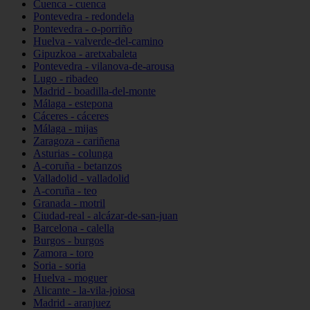
Cuenca - cuenca
Pontevedra - redondela
Pontevedra - o-porriño
Huelva - valverde-del-camino
Gipuzkoa - aretxabaleta
Pontevedra - vilanova-de-arousa
Lugo - ribadeo
Madrid - boadilla-del-monte
Málaga - estepona
Cáceres - cáceres
Málaga - mijas
Zaragoza - cariñena
Asturias - colunga
A-coruña - betanzos
Valladolid - valladolid
A-coruña - teo
Granada - motril
Ciudad-real - alcázar-de-san-juan
Barcelona - calella
Burgos - burgos
Zamora - toro
Soria - soria
Huelva - moguer
Alicante - la-vila-joiosa
Madrid - aranjuez