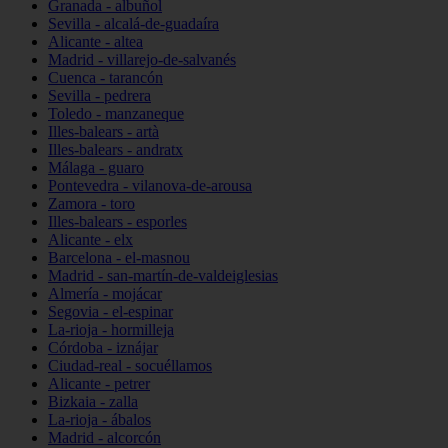
Granada - albuñol
Sevilla - alcalá-de-guadaíra
Alicante - altea
Madrid - villarejo-de-salvanés
Cuenca - tarancón
Sevilla - pedrera
Toledo - manzaneque
Illes-balears - artà
Illes-balears - andratx
Málaga - guaro
Pontevedra - vilanova-de-arousa
Zamora - toro
Illes-balears - esporles
Alicante - elx
Barcelona - el-masnou
Madrid - san-martín-de-valdeiglesias
Almería - mojácar
Segovia - el-espinar
La-rioja - hormilleja
Córdoba - iznájar
Ciudad-real - socuéllamos
Alicante - petrer
Bizkaia - zalla
La-rioja - ábalos
Madrid - alcorcón