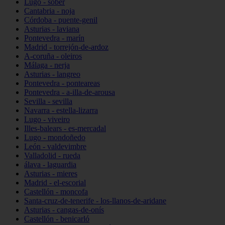
Lugo - sober
Cantabria - noja
Córdoba - puente-genil
Asturias - laviana
Pontevedra - marín
Madrid - torrejón-de-ardoz
A-coruña - oleiros
Málaga - nerja
Asturias - langreo
Pontevedra - ponteareas
Pontevedra - a-illa-de-arousa
Sevilla - sevilla
Navarra - estella-lizarra
Lugo - viveiro
Illes-balears - es-mercadal
Lugo - mondoñedo
León - valdevimbre
Valladolid - rueda
álava - laguardia
Asturias - mieres
Madrid - el-escorial
Castellón - moncofa
Santa-cruz-de-tenerife - los-llanos-de-aridane
Asturias - cangas-de-onís
Castellón - benicarló