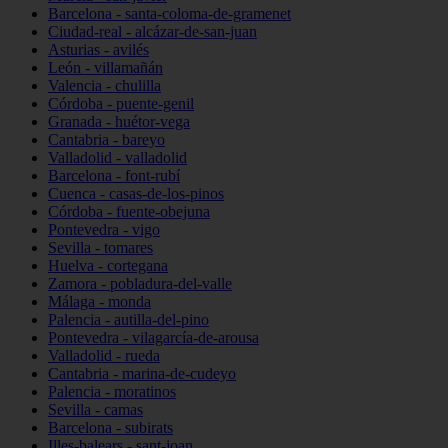
Barcelona - santa-coloma-de-gramenet
Ciudad-real - alcázar-de-san-juan
Asturias - avilés
León - villamañán
Valencia - chulilla
Córdoba - puente-genil
Granada - huétor-vega
Cantabria - bareyo
Valladolid - valladolid
Barcelona - font-rubí
Cuenca - casas-de-los-pinos
Córdoba - fuente-obejuna
Pontevedra - vigo
Sevilla - tomares
Huelva - cortegana
Zamora - pobladura-del-valle
Málaga - monda
Palencia - autilla-del-pino
Pontevedra - vilagarcía-de-arousa
Valladolid - rueda
Cantabria - marina-de-cudeyo
Palencia - moratinos
Sevilla - camas
Barcelona - subirats
Illes-balears - sant-joan