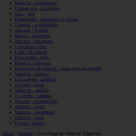
Valencia - massanassa
Ciudad-real - tomelloso
Jaén - jaén
Pontevedra - vilagarcía-de-arousa
Ourense - o-carballiño
Alicante - teulada
Murcia - cartagena
Alicante - benidorm
Gipuzkoa - eibar
León - la-bañeza
Pontevedra - meis
Palencia - palencia
Santa-cruz-de-tenerife - santa-cruz-de-tenerife
Valencia - paterna
Las-palmas - agüimes
Alicante - alcoi
Valencia - alaquàs
A-coruña - cabanas
Alicante - el-campello
Asturias - grado
Valencia - benetússer
Ourense - verín
Girona - mieres
Inicio
>
bodega
>
La bodega de Abad en Trigueros