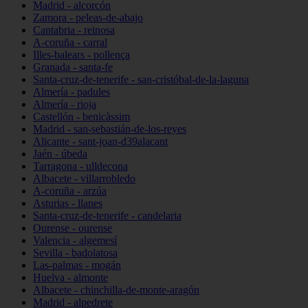
Madrid - alcorcón
Zamora - peleas-de-abajo
Cantabria - reinosa
A-coruña - carral
Illes-balears - pollença
Granada - santa-fe
Santa-cruz-de-tenerife - san-cristóbal-de-la-laguna
Almería - padules
Almería - rioja
Castellón - benicàssim
Madrid - san-sebastián-de-los-reyes
Alicante - sant-joan-d39alacant
Jaén - úbeda
Tarragona - ulldecona
Albacete - villarrobledo
A-coruña - arzúa
Asturias - llanes
Santa-cruz-de-tenerife - candelaria
Ourense - ourense
Valencia - algemesí
Sevilla - badolatosa
Las-palmas - mogán
Huelva - almonte
Albacete - chinchilla-de-monte-aragón
Madrid - alpedrete