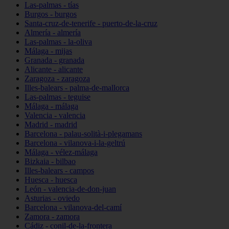
Las-palmas - tías
Burgos - burgos
Santa-cruz-de-tenerife - puerto-de-la-cruz
Almería - almería
Las-palmas - la-oliva
Málaga - mijas
Granada - granada
Alicante - alicante
Zaragoza - zaragoza
Illes-balears - palma-de-mallorca
Las-palmas - teguise
Málaga - málaga
Valencia - valencia
Madrid - madrid
Barcelona - palau-solità-i-plegamans
Barcelona - vilanova-i-la-geltrú
Málaga - vélez-málaga
Bizkaia - bilbao
Illes-balears - campos
Huesca - huesca
León - valencia-de-don-juan
Asturias - oviedo
Barcelona - vilanova-del-camí
Zamora - zamora
Cádiz - conil-de-la-frontera