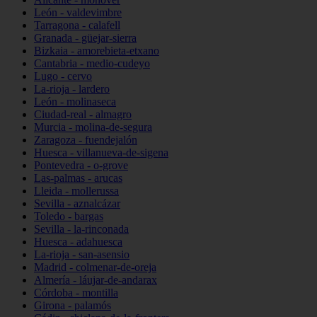
León - valdevimbre
Tarragona - calafell
Granada - güejar-sierra
Bizkaia - amorebieta-etxano
Cantabria - medio-cudeyo
Lugo - cervo
La-rioja - lardero
León - molinaseca
Ciudad-real - almagro
Murcia - molina-de-segura
Zaragoza - fuendejalón
Huesca - villanueva-de-sigena
Pontevedra - o-grove
Las-palmas - arucas
Lleida - mollerussa
Sevilla - aznalcázar
Toledo - bargas
Sevilla - la-rinconada
Huesca - adahuesca
La-rioja - san-asensio
Madrid - colmenar-de-oreja
Almería - láujar-de-andarax
Córdoba - montilla
Girona - palamós