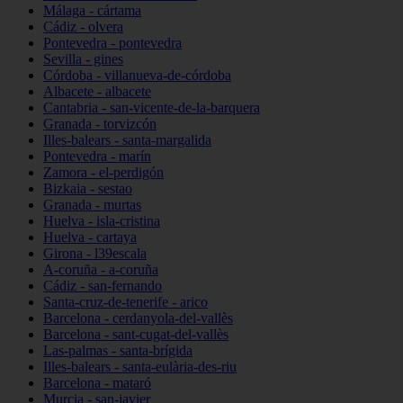
Málaga - cártama
Cádiz - olvera
Pontevedra - pontevedra
Sevilla - gines
Córdoba - villanueva-de-córdoba
Albacete - albacete
Cantabria - san-vicente-de-la-barquera
Granada - torvizcón
Illes-balears - santa-margalida
Pontevedra - marín
Zamora - el-perdigón
Bizkaia - sestao
Granada - murtas
Huelva - isla-cristina
Huelva - cartaya
Girona - l39escala
A-coruña - a-coruña
Cádiz - san-fernando
Santa-cruz-de-tenerife - arico
Barcelona - cerdanyola-del-vallès
Barcelona - sant-cugat-del-vallès
Las-palmas - santa-brígida
Illes-balears - santa-eulària-des-riu
Barcelona - mataró
Murcia - san-javier