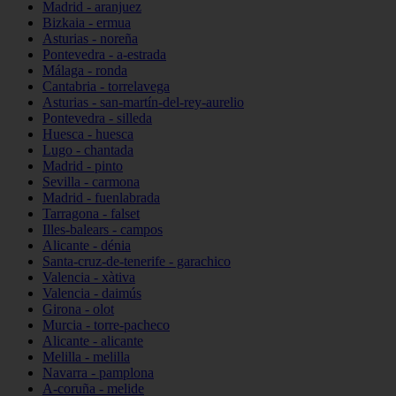
Madrid - aranjuez
Bizkaia - ermua
Asturias - noreña
Pontevedra - a-estrada
Málaga - ronda
Cantabria - torrelavega
Asturias - san-martín-del-rey-aurelio
Pontevedra - silleda
Huesca - huesca
Lugo - chantada
Madrid - pinto
Sevilla - carmona
Madrid - fuenlabrada
Tarragona - falset
Illes-balears - campos
Alicante - dénia
Santa-cruz-de-tenerife - garachico
Valencia - xàtiva
Valencia - daimús
Girona - olot
Murcia - torre-pacheco
Alicante - alicante
Melilla - melilla
Navarra - pamplona
A-coruña - melide