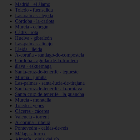
Madrid - el-álamo
Toledo - fuensalida
Las-palmas - tejeda
Córdoba - la-carlota
Murcia - cehegín
Cádiz - rota
Huelva - gibraleón
Las-palmas - tinajo
Lleida - lleida
A-coruña - santiago-de-compostela
Córdoba - aguilar-de-la-frontera
álava - eskuernaga
Santa-cruz-de-tenerife - tegueste
Murcia - jumilla
Las-palmas - santa-lucía-de-tirajana
Santa-cruz-de-tenerife - la-orotava
Santa-cruz-de-tenerife - la-guancha
Murcia - moratalla
Toledo - yepes
Cáceres - cáceres
Valencia - torrent
A-coruña - ribeira
Pontevedra - caldas-de-reis
Málaga - torrox
Almería - olula-del-río