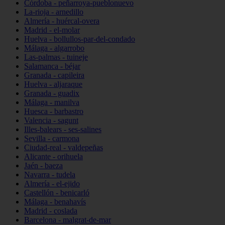
Córdoba - peñarroya-pueblonuevo
La-rioja - arnedillo
Almería - huércal-overa
Madrid - el-molar
Huelva - bollullos-par-del-condado
Málaga - algarrobo
Las-palmas - tuineje
Salamanca - béjar
Granada - capileira
Huelva - aljaraque
Granada - guadix
Málaga - manilva
Huesca - barbastro
Valencia - sagunt
Illes-balears - ses-salines
Sevilla - carmona
Ciudad-real - valdepeñas
Alicante - orihuela
Jaén - baeza
Navarra - tudela
Almería - el-ejido
Castellón - benicarló
Málaga - benahavís
Madrid - coslada
Barcelona - malgrat-de-mar