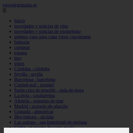
vinosdegranada.es
☰
Inicio
novedades y noticias de vino
novedades y noticias de enoturismo
antiguo vaso para catar vinos crucigrama
bulgaria
comprar
espana
tipo
vinos
Córdoba - córdoba
Sevilla - sevilla
Barcelona - barcelona
Ciudad-real - montiel
Santa-cruz-de-tenerife - guía-de-isora
La-rioja - casalarreina
Almería - roquetas-de-mar
Madrid - pozuelo-de-alarcón
Granada - almuñécar
Illes-balears - alcúdia
Las-palmas - san-bartolomé-de-tirajana
Cádiz - el-puerto-de-santa-maría
Madrid - valdemoro