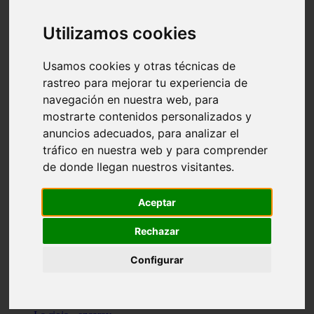
Granada - pulianas
Santa-cruz-de-tenerife - los-llanos-de-aridane
Utilizamos cookies
Cantabria - suances
Sevilla - bormujos
Granada - monachil
Usamos cookies y otras técnicas de
Málaga - júzcar
rastreo para mejorar tu experiencia de
Huesca - isábena
navegación en nuestra web, para
Huesca - alquézar
Huesca - castejón-de-sos
mostrarte contenidos personalizados y
Lleida - alt-àneu
anuncios adecuados, para analizar el
Sevilla - marinaleda
tráfico en nuestra web y para comprender
Córdoba - almedinilla
Navarra - zangoza
de donde llegan nuestros visitantes.
Cantabria - arenas-de-iguña
Barcelona - la-pobla-de-lillet
Murcia - cartagena
Aceptar
Las-palmas - yaiza
Madrid - nuevo-baztán
Rechazar
Sevilla - arahal
Málaga - istán
Configurar
Valladolid - fuensaldaña
Sevilla - salteras
Huesca - biescas
Granada - pampaneira