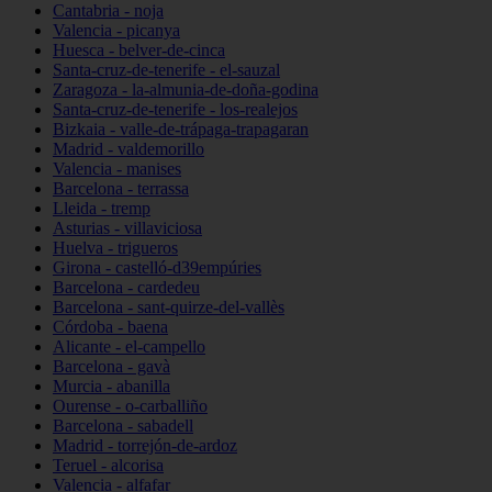
Cantabria - noja
Valencia - picanya
Huesca - belver-de-cinca
Santa-cruz-de-tenerife - el-sauzal
Zaragoza - la-almunia-de-doña-godina
Santa-cruz-de-tenerife - los-realejos
Bizkaia - valle-de-trápaga-trapagaran
Madrid - valdemorillo
Valencia - manises
Barcelona - terrassa
Lleida - tremp
Asturias - villaviciosa
Huelva - trigueros
Girona - castelló-d39empúries
Barcelona - cardedeu
Barcelona - sant-quirze-del-vallès
Córdoba - baena
Alicante - el-campello
Barcelona - gavà
Murcia - abanilla
Ourense - o-carballiño
Barcelona - sabadell
Madrid - torrejón-de-ardoz
Teruel - alcorisa
Valencia - alfafar