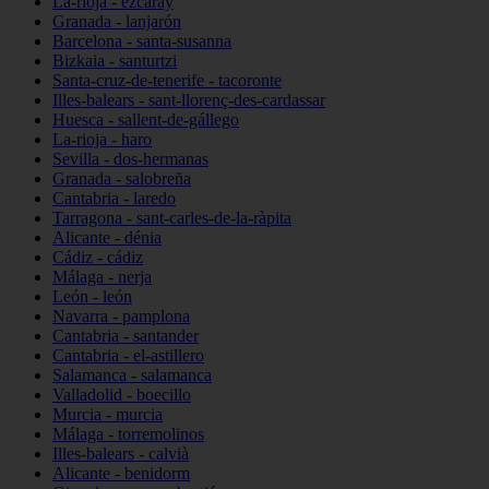
La-rioja - ezcaray
Granada - lanjarón
Barcelona - santa-susanna
Bizkaia - santurtzi
Santa-cruz-de-tenerife - tacoronte
Illes-balears - sant-llorenç-des-cardassar
Huesca - sallent-de-gállego
La-rioja - haro
Sevilla - dos-hermanas
Granada - salobreña
Cantabria - laredo
Tarragona - sant-carles-de-la-ràpita
Alicante - dénia
Cádiz - cádiz
Málaga - nerja
León - león
Navarra - pamplona
Cantabria - santander
Cantabria - el-astillero
Salamanca - salamanca
Valladolid - boecillo
Murcia - murcia
Málaga - torremolinos
Illes-balears - calvià
Alicante - benidorm