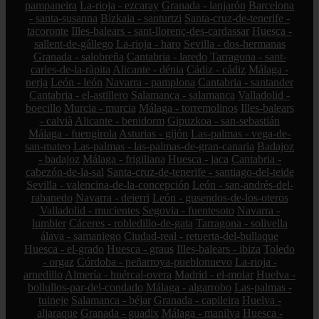
pampaneira
La-rioja - ezcaray
Granada - lanjarón
Barcelona
- santa-susanna
Bizkaia - santurtzi
Santa-cruz-de-tenerife -
tacoronte
Illes-balears - sant-llorenç-des-cardassar
Huesca -
sallent-de-gállego
La-rioja - haro
Sevilla - dos-hermanas
Granada - salobreña
Cantabria - laredo
Tarragona - sant-
carles-de-la-ràpita
Alicante - dénia
Cádiz - cádiz
Málaga -
nerja
León - león
Navarra - pamplona
Cantabria - santander
Cantabria - el-astillero
Salamanca - salamanca
Valladolid -
boecillo
Murcia - murcia
Málaga - torremolinos
Illes-balears
- calvià
Alicante - benidorm
Gipuzkoa - san-sebastián
Málaga - fuengirola
Asturias - gijón
Las-palmas - vega-de-
san-mateo
Las-palmas - las-palmas-de-gran-canaria
Badajoz
- badajoz
Málaga - frigiliana
Huesca - jaca
Cantabria -
cabezón-de-la-sal
Santa-cruz-de-tenerife - santiago-del-teide
Sevilla - valencina-de-la-concepción
León - san-andrés-del-
rabanedo
Navarra - deierri
León - gusendos-de-los-oteros
Valladolid - mucientes
Segovia - fuentesoto
Navarra -
lumbier
Cáceres - robledillo-de-gata
Tarragona - solivella
álava - samaniego
Ciudad-real - retuerta-del-bullaque
Huesca - el-grado
Huesca - graus
Illes-balears - ibiza
Toledo
- orgaz
Córdoba - peñarroya-pueblonuevo
La-rioja -
arnedillo
Almería - huércal-overa
Madrid - el-molar
Huelva -
bollullos-par-del-condado
Málaga - algarrobo
Las-palmas -
tuineje
Salamanca - béjar
Granada - capileira
Huelva -
aljaraque
Granada - guadix
Málaga - manilva
Huesca -