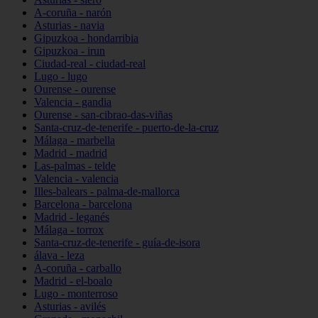
A-coruña - narón
Asturias - navia
Gipuzkoa - hondarribia
Gipuzkoa - irun
Ciudad-real - ciudad-real
Lugo - lugo
Ourense - ourense
Valencia - gandia
Ourense - san-cibrao-das-viñas
Santa-cruz-de-tenerife - puerto-de-la-cruz
Málaga - marbella
Madrid - madrid
Las-palmas - telde
Valencia - valencia
Illes-balears - palma-de-mallorca
Barcelona - barcelona
Madrid - leganés
Málaga - torrox
Santa-cruz-de-tenerife - guía-de-isora
álava - leza
A-coruña - carballo
Madrid - el-boalo
Lugo - monterroso
Asturias - avilés