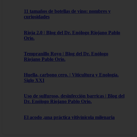
11 tamaños de botellas de vino: nombres y
curiosidades
Rioja 2.0 | Blog del Dr. Enólogo Riojano Pablo
Orio.
Tempranillo Royo | Blog del Dr. Enólogo
Riojano Pablo Orio.
Huella, carbono cero. | Viticultura y Enología.
Siglo XXI
Uso de sulfuroso, desinfección barricas | Blog del
Dr. Enólogo Riojano Pablo Orio.
El acodo ,una práctica vitivínicola milenaria