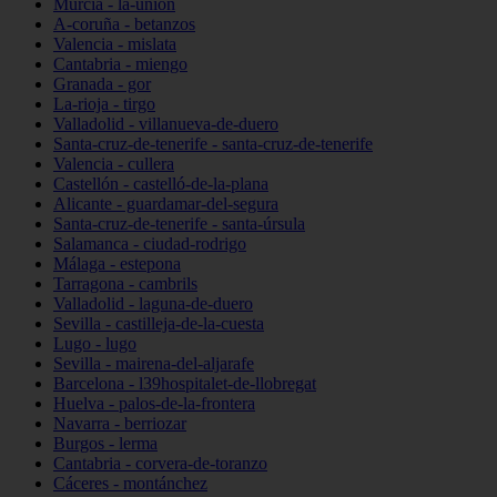
Murcia - la-unión
A-coruña - betanzos
Valencia - mislata
Cantabria - miengo
Granada - gor
La-rioja - tirgo
Valladolid - villanueva-de-duero
Santa-cruz-de-tenerife - santa-cruz-de-tenerife
Valencia - cullera
Castellón - castelló-de-la-plana
Alicante - guardamar-del-segura
Santa-cruz-de-tenerife - santa-úrsula
Salamanca - ciudad-rodrigo
Málaga - estepona
Tarragona - cambrils
Valladolid - laguna-de-duero
Sevilla - castilleja-de-la-cuesta
Lugo - lugo
Sevilla - mairena-del-aljarafe
Barcelona - l39hospitalet-de-llobregat
Huelva - palos-de-la-frontera
Navarra - berriozar
Burgos - lerma
Cantabria - corvera-de-toranzo
Cáceres - montánchez