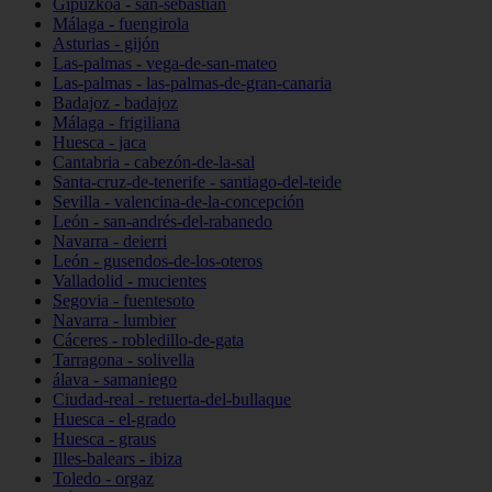
Gipuzkoa - san-sebastián
Málaga - fuengirola
Asturias - gijón
Las-palmas - vega-de-san-mateo
Las-palmas - las-palmas-de-gran-canaria
Badajoz - badajoz
Málaga - frigiliana
Huesca - jaca
Cantabria - cabezón-de-la-sal
Santa-cruz-de-tenerife - santiago-del-teide
Sevilla - valencina-de-la-concepción
León - san-andrés-del-rabanedo
Navarra - deierri
León - gusendos-de-los-oteros
Valladolid - mucientes
Segovia - fuentesoto
Navarra - lumbier
Cáceres - robledillo-de-gata
Tarragona - solivella
álava - samaniego
Ciudad-real - retuerta-del-bullaque
Huesca - el-grado
Huesca - graus
Illes-balears - ibiza
Toledo - orgaz