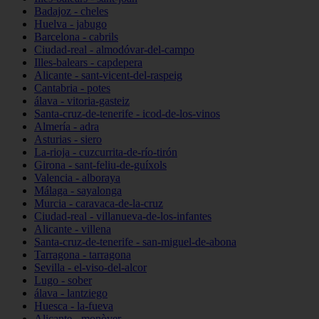
Badajoz - cheles
Huelva - jabugo
Barcelona - cabrils
Ciudad-real - almodóvar-del-campo
Illes-balears - capdepera
Alicante - sant-vicent-del-raspeig
Cantabria - potes
álava - vitoria-gasteiz
Santa-cruz-de-tenerife - icod-de-los-vinos
Almería - adra
Asturias - siero
La-rioja - cuzcurrita-de-río-tirón
Girona - sant-feliu-de-guíxols
Valencia - alboraya
Málaga - sayalonga
Murcia - caravaca-de-la-cruz
Ciudad-real - villanueva-de-los-infantes
Alicante - villena
Santa-cruz-de-tenerife - san-miguel-de-abona
Tarragona - tarragona
Sevilla - el-viso-del-alcor
Lugo - sober
álava - lantziego
Huesca - la-fueva
Alicante - monòver