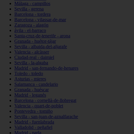
Málaga - campillos
Sevilla - gerena
Barcelona - tordera
Barcelona - vilassar-de-mar
Zaragoza - alagón
ávila - el-barraco
Santa-cruz-de-tenerife - arona
Granada - huétor-tájar
Sevilla - albaida-del-aljarafe
Valencia - alcàsser
Ciudad-real - daimiel
Sevilla - la-algaba
Madrid - san-fernando-de-henares
Toledo - toledo
Asturias - mieres
Salamanca - candelario
Granada - huéscar
Madrid - leganés
Barcelona - cornellà-de-llobregat
Valencia - quart-de-poblet
Pontevedra - tomiño
Sevilla - san-juan-de-aznalfarache
Madrid - fuenlabrada
Valladolid - peñafiel
Madrid - parla