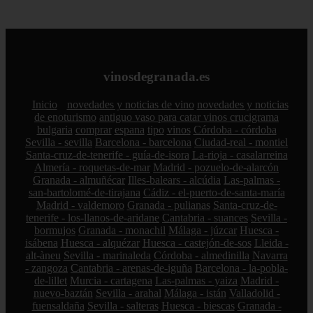
vinosdegranada.es
Inicio
novedades y noticias de vino
novedades y noticias
de enoturismo
antiguo vaso para catar vinos crucigrama
bulgaria
comprar
espana
tipo
vinos
Córdoba - córdoba
Sevilla - sevilla
Barcelona - barcelona
Ciudad-real - montiel
Santa-cruz-de-tenerife - guía-de-isora
La-rioja - casalarreina
Almería - roquetas-de-mar
Madrid - pozuelo-de-alarcón
Granada - almuñécar
Illes-balears - alcúdia
Las-palmas -
san-bartolomé-de-tirajana
Cádiz - el-puerto-de-santa-maría
Madrid - valdemoro
Granada - pulianas
Santa-cruz-de-
tenerife - los-llanos-de-aridane
Cantabria - suances
Sevilla -
bormujos
Granada - monachil
Málaga - júzcar
Huesca -
isábena
Huesca - alquézar
Huesca - castejón-de-sos
Lleida -
alt-àneu
Sevilla - marinaleda
Córdoba - almedinilla
Navarra
- zangoza
Cantabria - arenas-de-iguña
Barcelona - la-pobla-
de-lillet
Murcia - cartagena
Las-palmas - yaiza
Madrid -
nuevo-baztán
Sevilla - arahal
Málaga - istán
Valladolid -
fuensaldaña
Sevilla - salteras
Huesca - biescas
Granada -