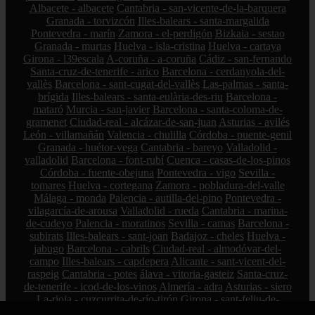
Albacete - albacete
Cantabria - san-vicente-de-la-barquera
Granada - torvizcón
Illes-balears - santa-margalida
Pontevedra - marín
Zamora - el-perdigón
Bizkaia - sestao
Granada - murtas
Huelva - isla-cristina
Huelva - cartaya
Girona - l39escala
A-coruña - a-coruña
Cádiz - san-fernando
Santa-cruz-de-tenerife - arico
Barcelona - cerdanyola-del-
vallès
Barcelona - sant-cugat-del-vallès
Las-palmas - santa-
brígida
Illes-balears - santa-eulària-des-riu
Barcelona -
mataró
Murcia - san-javier
Barcelona - santa-coloma-de-
gramenet
Ciudad-real - alcázar-de-san-juan
Asturias - avilés
León - villamañán
Valencia - chulilla
Córdoba - puente-genil
Granada - huétor-vega
Cantabria - bareyo
Valladolid -
valladolid
Barcelona - font-rubí
Cuenca - casas-de-los-pinos
Córdoba - fuente-obejuna
Pontevedra - vigo
Sevilla -
tomares
Huelva - cortegana
Zamora - pobladura-del-valle
Málaga - monda
Palencia - autilla-del-pino
Pontevedra -
vilagarcía-de-arousa
Valladolid - rueda
Cantabria - marina-
de-cudeyo
Palencia - moratinos
Sevilla - camas
Barcelona -
subirats
Illes-balears - sant-joan
Badajoz - cheles
Huelva -
jabugo
Barcelona - cabrils
Ciudad-real - almodóvar-del-
campo
Illes-balears - capdepera
Alicante - sant-vicent-del-
raspeig
Cantabria - potes
álava - vitoria-gasteiz
Santa-cruz-
de-tenerife - icod-de-los-vinos
Almería - adra
Asturias - siero
La-rioja - cuzcurrita-de-río-tirón
Girona - sant-feliu-de-
guíxols
Valencia - alboraya
Málaga - sayalonga
Murcia -