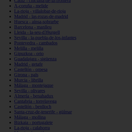
Cádiz - chiclana-de-la-frontera
A-coruña - melide
La-rioja - villalobar-de-rioja
Madrid - las-rozas-de-madrid
Huesca - aínsa-sobrarbe
Barcelona - manlleu
Lleida - la-seu-d39urgell
Sevilla - la-puebla-de-los-infantes
Pontevedra - cambados
Melilla - melilla
Gipuzkoa - orio
Guadalajara - sigüenza
Madrid - getafe
Castellón - orpesa
Girona - pals
Murcia - librilla
Málaga - montejaque
Sevilla - olivares
Almería - benahadux
Cantabria - torrelavega
Castellón - benlloch
Santa-cruz-de-tenerife - güímar
Málaga - mollina
Bizkaia - portugalete
La-rioja - calahorra