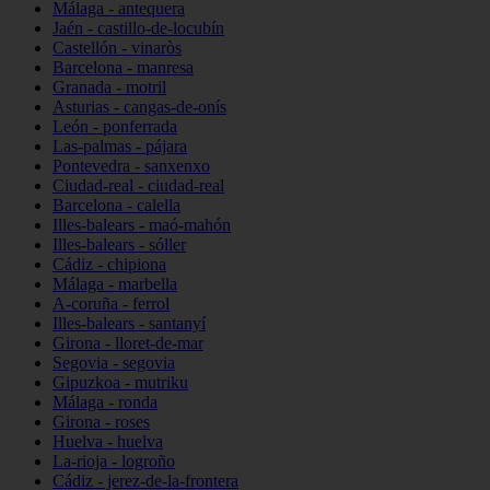
Málaga - antequera
Jaén - castillo-de-locubín
Castellón - vinaròs
Barcelona - manresa
Granada - motril
Asturias - cangas-de-onís
León - ponferrada
Las-palmas - pájara
Pontevedra - sanxenxo
Ciudad-real - ciudad-real
Barcelona - calella
Illes-balears - maó-mahón
Illes-balears - sóller
Cádiz - chipiona
Málaga - marbella
A-coruña - ferrol
Illes-balears - santanyí
Girona - lloret-de-mar
Segovia - segovia
Gipuzkoa - mutriku
Málaga - ronda
Girona - roses
Huelva - huelva
La-rioja - logroño
Cádiz - jerez-de-la-frontera