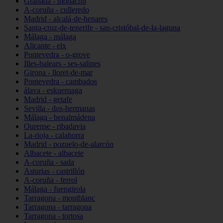
Granada - monachil
A-coruña - culleredo
Madrid - alcalá-de-henares
Santa-cruz-de-tenerife - san-cristóbal-de-la-laguna
Málaga - málaga
Alicante - elx
Pontevedra - o-grove
Illes-balears - ses-salines
Girona - lloret-de-mar
Pontevedra - cambados
álava - eskuernaga
Madrid - getafe
Sevilla - dos-hermanas
Málaga - benalmádena
Ourense - ribadavia
La-rioja - calahorra
Madrid - pozuelo-de-alarcón
Albacete - albacete
A-coruña - sada
Asturias - castrillón
A-coruña - ferrol
Málaga - fuengirola
Tarragona - montblanc
Tarragona - tarragona
Tarragona - tortosa