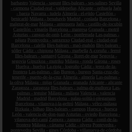
barbastro
Valencia - sagunt
Illes-balears - ses-salines
Sevilla
- carmona
Ciudad-real - valdepeñas
Alicante - orihuela
Jaén
- baeza
Navarra - tudela
Almería - el-ejido
Castellón -
benicarló
Málaga - benahavís
Madrid - coslada
Barcelona -
malgrat-de-mar
Málaga - antequera
Jaén - castillo-de-locubín
Castellón - vinaròs
Barcelona - manresa
Granada - motril
Asturias - cangas-de-onís
León - ponferrada
Las-palmas -
pájara
Pontevedra - sanxenxo
Ciudad-real - ciudad-real
Barcelona - calella
Illes-balears - maó-mahón
Illes-balears -
sóller
Cádiz - chipiona
Málaga - marbella
A-coruña - ferrol
Illes-balears - santanyí
Girona - lloret-de-mar
Segovia -
segovia
Gipuzkoa - mutriku
Málaga - ronda
Girona - roses
Huelva - huelva
La-rioja - logroño
Cádiz - jerez-de-la-
frontera
Las-palmas - tías
Burgos - burgos
Santa-cruz-de-
tenerife - puerto-de-la-cruz
Almería - almería
Las-palmas -
la-oliva
Málaga - mijas
Granada - granada
Alicante - alicante
Zaragoza - zaragoza
Illes-balears - palma-de-mallorca
Las-
palmas - teguise
Málaga - málaga
Valencia - valencia
Madrid - madrid
Barcelona - palau-solità-i-plegamans
Barcelona - vilanova-i-la-geltrú
Málaga - vélez-málaga
Bizkaia - bilbao
Illes-balears - campos
Huesca - huesca
León - valencia-de-don-juan
Asturias - oviedo
Barcelona -
vilanova-del-camí
Zamora - zamora
Cádiz - conil-de-la-
frontera
Málaga - cártama
Cádiz - olvera
Pontevedra -
pontevedra
Sevilla - gines
Córdoba - villanueva-de-córdoba