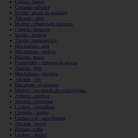
Girona - blanes
Granada - albuñol
Sevilla - alcalá-de-guadaíra
Alicante - altea
Madrid - villarejo-de-salvanés
Cuenca - tarancón
Sevilla - pedrera
Toledo - manzaneque
Illes-balears - artà
Illes-balears - andratx
Málaga - guaro
Pontevedra - vilanova-de-arousa
Zamora - toro
Illes-balears - esporles
Alicante - elx
Barcelona - el-masnou
Madrid - san-martín-de-valdeiglesias
Almería - mojácar
Segovia - el-espinar
La-rioja - hormilleja
Córdoba - iznájar
Ciudad-real - socuéllamos
Alicante - petrer
Bizkaia - zalla
La-rioja - ábalos