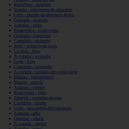
Barcelona - montgat
Toledo - villanueva-de-alcardete
León - puente-de-domingo-flórez
Granada - granada
Asturias - gijón
Pontevedra - pontevedra
Granada - maracena
Cantabria - riotuerto
ávila - el-barco-de-ávila
La-rioja - haro
A-coruña - a-coruña
León - león
Cantabria - santander
A-coruña - santiago-de-compostela
Málaga - torremolinos
Murcia - murcia
Asturias - oviedo
Pontevedra - vigo
Almería - roquetas-de-mar
Cantabria - laredo
León - san-andrés-del-rabanedo
Asturias - aller
Ourense - allariz
A-coruña - ribeira
Asturias - siero