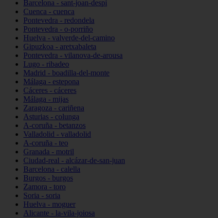
Barcelona - sant-joan-despí
Cuenca - cuenca
Pontevedra - redondela
Pontevedra - o-porriño
Huelva - valverde-del-camino
Gipuzkoa - aretxabaleta
Pontevedra - vilanova-de-arousa
Lugo - ribadeo
Madrid - boadilla-del-monte
Málaga - estepona
Cáceres - cáceres
Málaga - mijas
Zaragoza - cariñena
Asturias - colunga
A-coruña - betanzos
Valladolid - valladolid
A-coruña - teo
Granada - motril
Ciudad-real - alcázar-de-san-juan
Barcelona - calella
Burgos - burgos
Zamora - toro
Soria - soria
Huelva - moguer
Alicante - la-vila-joiosa