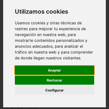
Granada - pulianas
Santa-cruz-de-tenerife - los-llanos-de-aridane
Utilizamos cookies
Cantabria - suances
Sevilla - bormujos
Granada - monachil
Usamos cookies y otras técnicas de
Málaga - júzcar
rastreo para mejorar tu experiencia de
Huesca - isábena
navegación en nuestra web, para
Huesca - alquézar
Huesca - castejón-de-sos
mostrarte contenidos personalizados y
Lleida - alt-àneu
anuncios adecuados, para analizar el
Sevilla - marinaleda
tráfico en nuestra web y para comprender
Córdoba - almedinilla
Navarra - zangoza
de donde llegan nuestros visitantes.
Cantabria - arenas-de-iguña
Barcelona - la-pobla-de-lillet
Murcia - cartagena
Aceptar
Las-palmas - yaiza
Madrid - nuevo-baztán
Rechazar
Sevilla - arahal
Málaga - istán
Configurar
Valladolid - fuensaldaña
Sevilla - salteras
Huesca - biescas
Granada - pampaneira