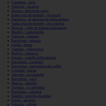
Cantabria - noja
Valencia - picanya
Huesca - belver-de-cinca
Santa-cruz-de-tenerife - el-sauzal
Zaragoza - la-almunia-de-doña-godina
Santa-cruz-de-tenerife - los-realejos
Bizkaia - valle-de-trápaga-trapagaran
Madrid - valdemorillo
Valencia - manises
Barcelona - terrassa
Lleida - tremp
Asturias - villaviciosa
Huelva - trigueros
Girona - castelló-d39empúries
Barcelona - cardedeu
Barcelona - sant-quirze-del-vallès
Córdoba - baena
Alicante - el-campello
Barcelona - gavà
Murcia - abanilla
Ourense - o-carballiño
Barcelona - sabadell
Madrid - torrejón-de-ardoz
Teruel - alcorisa
Valencia - alfafar