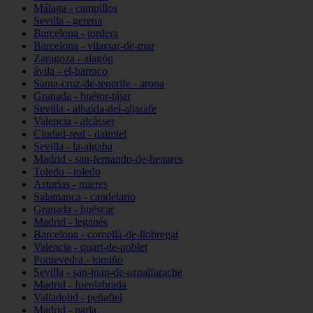
Málaga - campillos
Sevilla - gerena
Barcelona - tordera
Barcelona - vilassar-de-mar
Zaragoza - alagón
ávila - el-barraco
Santa-cruz-de-tenerife - arona
Granada - huétor-tájar
Sevilla - albaida-del-aljarafe
Valencia - alcàsser
Ciudad-real - daimiel
Sevilla - la-algaba
Madrid - san-fernando-de-henares
Toledo - toledo
Asturias - mieres
Salamanca - candelario
Granada - huéscar
Madrid - leganés
Barcelona - cornellà-de-llobregat
Valencia - quart-de-poblet
Pontevedra - tomiño
Sevilla - san-juan-de-aznalfarache
Madrid - fuenlabrada
Valladolid - peñafiel
Madrid - parla