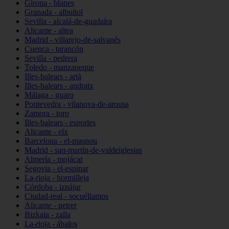
Girona - blanes
Granada - albuñol
Sevilla - alcalá-de-guadaíra
Alicante - altea
Madrid - villarejo-de-salvanés
Cuenca - tarancón
Sevilla - pedrera
Toledo - manzaneque
Illes-balears - artà
Illes-balears - andratx
Málaga - guaro
Pontevedra - vilanova-de-arousa
Zamora - toro
Illes-balears - esporles
Alicante - elx
Barcelona - el-masnou
Madrid - san-martín-de-valdeiglesias
Almería - mojácar
Segovia - el-espinar
La-rioja - hormilleja
Córdoba - iznájar
Ciudad-real - socuéllamos
Alicante - petrer
Bizkaia - zalla
La-rioja - ábalos