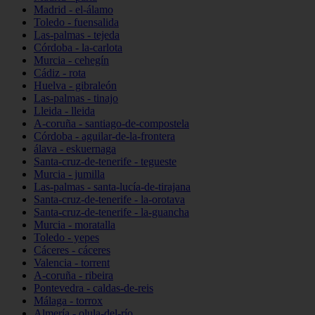
Madrid - el-álamo
Toledo - fuensalida
Las-palmas - tejeda
Córdoba - la-carlota
Murcia - cehegín
Cádiz - rota
Huelva - gibraleón
Las-palmas - tinajo
Lleida - lleida
A-coruña - santiago-de-compostela
Córdoba - aguilar-de-la-frontera
álava - eskuernaga
Santa-cruz-de-tenerife - tegueste
Murcia - jumilla
Las-palmas - santa-lucía-de-tirajana
Santa-cruz-de-tenerife - la-orotava
Santa-cruz-de-tenerife - la-guancha
Murcia - moratalla
Toledo - yepes
Cáceres - cáceres
Valencia - torrent
A-coruña - ribeira
Pontevedra - caldas-de-reis
Málaga - torrox
Almería - olula-del-río