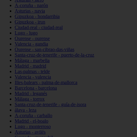
A-coruña - narón
Asturias - navia
Gipuzkoa - hondarribia
Gipuzkoa - irun
Ciudad-real - ciudad-real
Lugo - lugo
Ourense - ourense
Valencia - gandia
Ourense - san-cibrao-das-viñas
Santa-cruz-de-tenerife - puerto-de-la-cruz
Málaga - marbella
Madrid - madrid
Las-palmas - telde
Valencia - valencia
Illes-balears - palma-de-mallorca
Barcelona - barcelona
Madrid - leganés
Málaga - torrox
Santa-cruz-de-tenerife - guía-de-isora
álava - leza
A-coruña - carballo
Madrid - el-boalo
Lugo - monterroso
Asturias - avilés