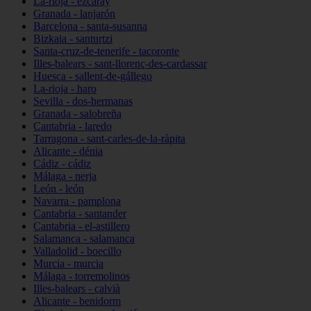
La-rioja - ezcaray
Granada - lanjarón
Barcelona - santa-susanna
Bizkaia - santurtzi
Santa-cruz-de-tenerife - tacoronte
Illes-balears - sant-llorenç-des-cardassar
Huesca - sallent-de-gállego
La-rioja - haro
Sevilla - dos-hermanas
Granada - salobreña
Cantabria - laredo
Tarragona - sant-carles-de-la-ràpita
Alicante - dénia
Cádiz - cádiz
Málaga - nerja
León - león
Navarra - pamplona
Cantabria - santander
Cantabria - el-astillero
Salamanca - salamanca
Valladolid - boecillo
Murcia - murcia
Málaga - torremolinos
Illes-balears - calvià
Alicante - benidorm