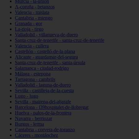
Murcia - la-unión
A-coruña - betanzos
Valencia - mislata
Cantabria - miengo
Granada - gor
La-rioja - tirgo
Valladolid - villanueva-de-duero
Santa-cruz-de-tenerife - santa-cruz-de-tenerife
Valencia - cullera
Castellón - castelló-de-la-plana
Alicante - guardamar-del-segura
Santa-cruz-de-tenerife - santa-úrsula
Salamanca - ciudad-rodrigo
Málaga - estepona
Tarragona - cambrils
Valladolid - laguna-de-duero
Sevilla - castilleja-de-la-cuesta
Lugo - lugo
Sevilla - mairena-del-aljarafe
Barcelona - l39hospitalet-de-llobregat
Huelva - palos-de-la-frontera
Navarra - berriozar
Burgos - lerma
Cantabria - corvera-de-toranzo
Cáceres - montánchez