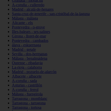
Granada - monachil
A-coruña - culleredo
Madrid - alcalá-de-henares
Santa-cruz-de-tenerife - san-cristóbal-de-la-laguna
Málaga - málaga
Alicante - elx
Pontevedra - o-grove
Illes-balears - ses-salines
Girona - lloret-de-mar
Pontevedra - cambados
álava - eskuernaga
Madrid - getafe
Sevilla - dos-hermanas
Málaga - benalmádena
Ourense - ribadavia
La-rioja - calahorra
Madrid - pozuelo-de-alarcón
Albacete - albacete
A-coruña - sada
Asturias - castrillón
A-coruña - ferrol
Málaga - fuengirola
Tarragona - montblanc
Tarragona - tarragona
Tarragona - tortosa