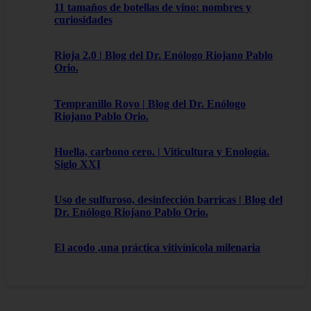
11 tamaños de botellas de vino: nombres y
curiosidades
Rioja 2.0 | Blog del Dr. Enólogo Riojano Pablo
Orio.
Tempranillo Royo | Blog del Dr. Enólogo
Riojano Pablo Orio.
Huella, carbono cero. | Viticultura y Enología.
Siglo XXI
Uso de sulfuroso, desinfección barricas | Blog del
Dr. Enólogo Riojano Pablo Orio.
El acodo ,una práctica vitivínicola milenaria