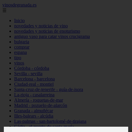
vinosdegranada.es
☰
Inicio
novedades y noticias de vino
novedades y noticias de enoturismo
antiguo vaso para catar vinos crucigrama
bulgaria
comprar
espana
tipo
vinos
Córdoba - córdoba
Sevilla - sevilla
Barcelona - barcelona
Ciudad-real - montiel
Santa-cruz-de-tenerife - guía-de-isora
La-rioja - casalarreina
Almería - roquetas-de-mar
Madrid - pozuelo-de-alarcón
Granada - almuñécar
Illes-balears - alcúdia
Las-palmas - san-bartolomé-de-tirajana
Cádiz - el-puerto-de-santa-maría
Madrid - valdemoro