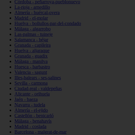
Córdoba - peñarroya-pueblonuevo
La-rioja - arnedillo
Almería - huércal-overa
Madrid - el-molar
Huelva - bollullos-par-del-condado
Málaga - algarrobo
Las-palmas - tuineje
Salamanca - béjar
Granada - capileira
Huelva - aljaraque
Granada - guadix
Málaga - manilva
Huesca - barbastro
Valencia - sagunt
Illes-balears - ses-salines
Sevilla - carmona
Ciudad-real - valdepeñas
Alicante - orihuela
Jaén - baeza
Navarra - tudela
Almería - el-ejido
Castellón - benicarló
Málaga - benahavís
Madrid - coslada
Barcelona - malgrat-de-mar