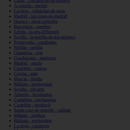
Cádiz - chiclana-de-la-frontera
A-coruña - melide
La-rioja - villalobar-de-rioja
Madrid - las-rozas-de-madrid
Huesca - aínsa-sobrarbe
Barcelona - manlleu
Lleida - la-seu-d39urgell
Sevilla - la-puebla-de-los-infantes
Pontevedra - cambados
Melilla - melilla
Gipuzkoa - orio
Guadalajara - sigüenza
Madrid - getafe
Castellón - orpesa
Girona - pals
Murcia - librilla
Málaga - montejaque
Sevilla - olivares
Almería - benahadux
Cantabria - torrelavega
Castellón - benlloch
Santa-cruz-de-tenerife - güímar
Málaga - mollina
Bizkaia - portugalete
La-rioja - calahorra