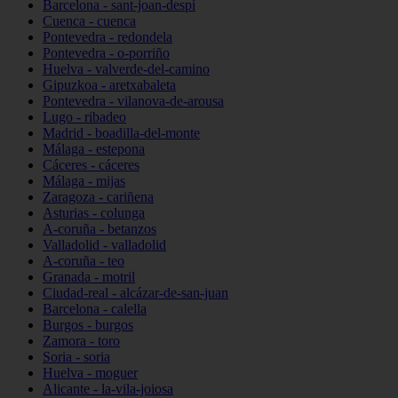
Barcelona - sant-joan-despí
Cuenca - cuenca
Pontevedra - redondela
Pontevedra - o-porriño
Huelva - valverde-del-camino
Gipuzkoa - aretxabaleta
Pontevedra - vilanova-de-arousa
Lugo - ribadeo
Madrid - boadilla-del-monte
Málaga - estepona
Cáceres - cáceres
Málaga - mijas
Zaragoza - cariñena
Asturias - colunga
A-coruña - betanzos
Valladolid - valladolid
A-coruña - teo
Granada - motril
Ciudad-real - alcázar-de-san-juan
Barcelona - calella
Burgos - burgos
Zamora - toro
Soria - soria
Huelva - moguer
Alicante - la-vila-joiosa