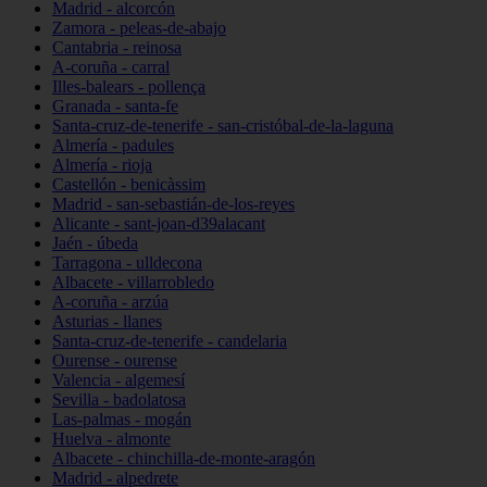
Madrid - alcorcón
Zamora - peleas-de-abajo
Cantabria - reinosa
A-coruña - carral
Illes-balears - pollença
Granada - santa-fe
Santa-cruz-de-tenerife - san-cristóbal-de-la-laguna
Almería - padules
Almería - rioja
Castellón - benicàssim
Madrid - san-sebastián-de-los-reyes
Alicante - sant-joan-d39alacant
Jaén - úbeda
Tarragona - ulldecona
Albacete - villarrobledo
A-coruña - arzúa
Asturias - llanes
Santa-cruz-de-tenerife - candelaria
Ourense - ourense
Valencia - algemesí
Sevilla - badolatosa
Las-palmas - mogán
Huelva - almonte
Albacete - chinchilla-de-monte-aragón
Madrid - alpedrete