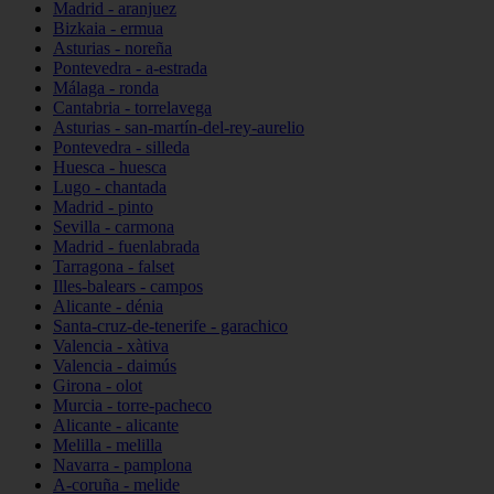
Madrid - aranjuez
Bizkaia - ermua
Asturias - noreña
Pontevedra - a-estrada
Málaga - ronda
Cantabria - torrelavega
Asturias - san-martín-del-rey-aurelio
Pontevedra - silleda
Huesca - huesca
Lugo - chantada
Madrid - pinto
Sevilla - carmona
Madrid - fuenlabrada
Tarragona - falset
Illes-balears - campos
Alicante - dénia
Santa-cruz-de-tenerife - garachico
Valencia - xàtiva
Valencia - daimús
Girona - olot
Murcia - torre-pacheco
Alicante - alicante
Melilla - melilla
Navarra - pamplona
A-coruña - melide