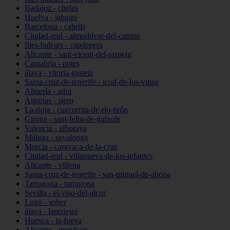
Badajoz - cheles
Huelva - jabugo
Barcelona - cabrils
Ciudad-real - almodóvar-del-campo
Illes-balears - capdepera
Alicante - sant-vicent-del-raspeig
Cantabria - potes
álava - vitoria-gasteiz
Santa-cruz-de-tenerife - icod-de-los-vinos
Almería - adra
Asturias - siero
La-rioja - cuzcurrita-de-río-tirón
Girona - sant-feliu-de-guíxols
Valencia - alboraya
Málaga - sayalonga
Murcia - caravaca-de-la-cruz
Ciudad-real - villanueva-de-los-infantes
Alicante - villena
Santa-cruz-de-tenerife - san-miguel-de-abona
Tarragona - tarragona
Sevilla - el-viso-del-alcor
Lugo - sober
álava - lantziego
Huesca - la-fueva
Alicante - monòver