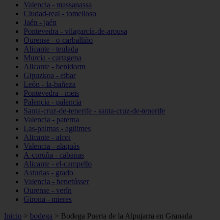
Valencia - massanassa
Ciudad-real - tomelloso
Jaén - jaén
Pontevedra - vilagarcía-de-arousa
Ourense - o-carballiño
Alicante - teulada
Murcia - cartagena
Alicante - benidorm
Gipuzkoa - eibar
León - la-bañeza
Pontevedra - meis
Palencia - palencia
Santa-cruz-de-tenerife - santa-cruz-de-tenerife
Valencia - paterna
Las-palmas - agüimes
Alicante - alcoi
Valencia - alaquàs
A-coruña - cabanas
Alicante - el-campello
Asturias - grado
Valencia - benetússer
Ourense - verín
Girona - mieres
Inicio
>
bodega
>
Bodega Puerta de la Alpujarra en Granada