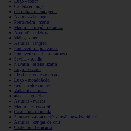
Lugo - sober
Cantabria - noja
Córdoba - puente-genil
Asturias - laviana
Pontevedra - marín
Madrid - torrejón-de-ardoz
A-coruña - oleiros
Málaga - nerja
Asturias - langreo
Pontevedra - ponteareas
Pontevedra - a-illa-de-arousa
Sevilla - sevilla
Navarra - estella-lizarra
Lugo - viveiro
Illes-balears - es-mercadal
Lugo - mondoñedo
León - valdevimbre
Valladolid - rueda
álava - laguardia
Asturias - mieres
Madrid - el-escorial
Castellón - moncofa
Santa-cruz-de-tenerife - los-llanos-de-aridane
Asturias - cangas-de-onís
Castellón - benicarló