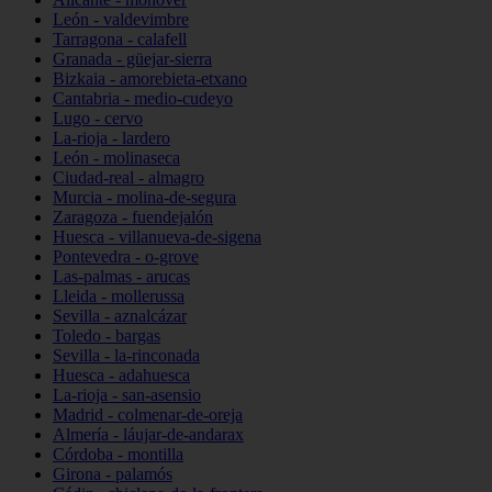
León - valdevimbre
Tarragona - calafell
Granada - güejar-sierra
Bizkaia - amorebieta-etxano
Cantabria - medio-cudeyo
Lugo - cervo
La-rioja - lardero
León - molinaseca
Ciudad-real - almagro
Murcia - molina-de-segura
Zaragoza - fuendejalón
Huesca - villanueva-de-sigena
Pontevedra - o-grove
Las-palmas - arucas
Lleida - mollerussa
Sevilla - aznalcázar
Toledo - bargas
Sevilla - la-rinconada
Huesca - adahuesca
La-rioja - san-asensio
Madrid - colmenar-de-oreja
Almería - láujar-de-andarax
Córdoba - montilla
Girona - palamós