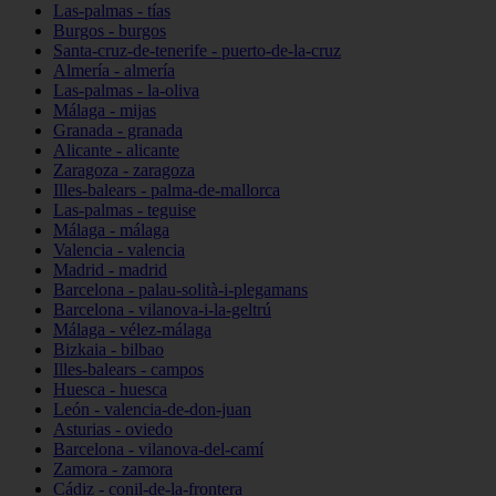
Las-palmas - tías
Burgos - burgos
Santa-cruz-de-tenerife - puerto-de-la-cruz
Almería - almería
Las-palmas - la-oliva
Málaga - mijas
Granada - granada
Alicante - alicante
Zaragoza - zaragoza
Illes-balears - palma-de-mallorca
Las-palmas - teguise
Málaga - málaga
Valencia - valencia
Madrid - madrid
Barcelona - palau-solità-i-plegamans
Barcelona - vilanova-i-la-geltrú
Málaga - vélez-málaga
Bizkaia - bilbao
Illes-balears - campos
Huesca - huesca
León - valencia-de-don-juan
Asturias - oviedo
Barcelona - vilanova-del-camí
Zamora - zamora
Cádiz - conil-de-la-frontera