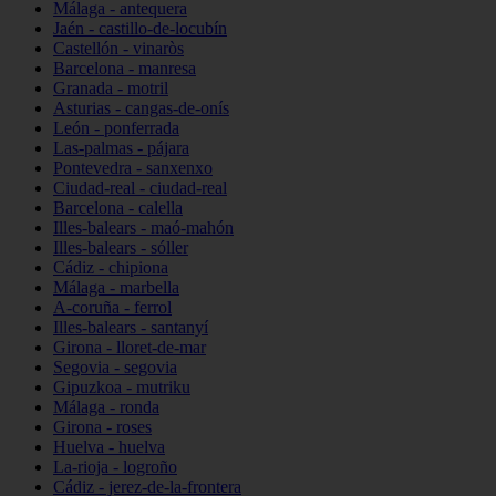
Málaga - antequera
Jaén - castillo-de-locubín
Castellón - vinaròs
Barcelona - manresa
Granada - motril
Asturias - cangas-de-onís
León - ponferrada
Las-palmas - pájara
Pontevedra - sanxenxo
Ciudad-real - ciudad-real
Barcelona - calella
Illes-balears - maó-mahón
Illes-balears - sóller
Cádiz - chipiona
Málaga - marbella
A-coruña - ferrol
Illes-balears - santanyí
Girona - lloret-de-mar
Segovia - segovia
Gipuzkoa - mutriku
Málaga - ronda
Girona - roses
Huelva - huelva
La-rioja - logroño
Cádiz - jerez-de-la-frontera