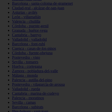
Barcelona - santa-coloma-de-gramenet
Ciudad-real - alcázar-de-san-juan
Asturias - avilés
León - villamañán
Valencia - chulilla
Córdoba - puente-genil
Granada - huétor-vega
Cantabria - bareyo
Valladolid - valladolid
Barcelona - font-rubí
Cuenca - casas-de-los-pinos
Córdoba - fuente-obejuna
Pontevedra - vigo
Sevilla - tomares
Huelva - cortegana
Zamora - pobladura-del-valle
Málaga - monda
Palencia - autilla-del-pino
Pontevedra - vilagarcía-de-arousa
Valladolid - rueda
Cantabria - marina-de-cudeyo
Palencia - moratinos
Sevilla - camas
Barcelona - subirats
Illes-balears - sant-joan