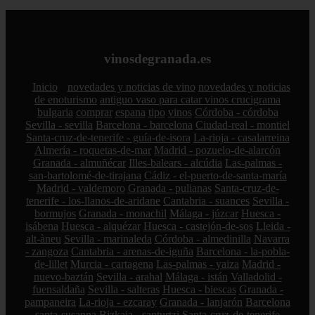
vinosdegranada.es
Inicio
novedades y noticias de vino
novedades y noticias
de enoturismo
antiguo vaso para catar vinos crucigrama
bulgaria
comprar
espana
tipo
vinos
Córdoba - córdoba
Sevilla - sevilla
Barcelona - barcelona
Ciudad-real - montiel
Santa-cruz-de-tenerife - guía-de-isora
La-rioja - casalarreina
Almería - roquetas-de-mar
Madrid - pozuelo-de-alarcón
Granada - almuñécar
Illes-balears - alcúdia
Las-palmas -
san-bartolomé-de-tirajana
Cádiz - el-puerto-de-santa-maría
Madrid - valdemoro
Granada - pulianas
Santa-cruz-de-
tenerife - los-llanos-de-aridane
Cantabria - suances
Sevilla -
bormujos
Granada - monachil
Málaga - júzcar
Huesca -
isábena
Huesca - alquézar
Huesca - castejón-de-sos
Lleida -
alt-àneu
Sevilla - marinaleda
Córdoba - almedinilla
Navarra
- zangoza
Cantabria - arenas-de-iguña
Barcelona - la-pobla-
de-lillet
Murcia - cartagena
Las-palmas - yaiza
Madrid -
nuevo-baztán
Sevilla - arahal
Málaga - istán
Valladolid -
fuensaldaña
Sevilla - salteras
Huesca - biescas
Granada -
pampaneira
La-rioja - ezcaray
Granada - lanjarón
Barcelona
- santa-susanna
Bizkaia - santurtzi
Santa-cruz-de-tenerife -