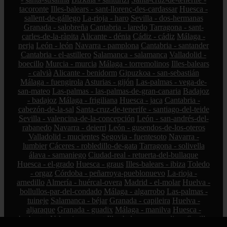
tacoronte
Illes-balears - sant-llorenç-des-cardassar
Huesca -
sallent-de-gállego
La-rioja - haro
Sevilla - dos-hermanas
Granada - salobreña
Cantabria - laredo
Tarragona - sant-
carles-de-la-ràpita
Alicante - dénia
Cádiz - cádiz
Málaga -
nerja
León - león
Navarra - pamplona
Cantabria - santander
Cantabria - el-astillero
Salamanca - salamanca
Valladolid -
boecillo
Murcia - murcia
Málaga - torremolinos
Illes-balears
- calvià
Alicante - benidorm
Gipuzkoa - san-sebastián
Málaga - fuengirola
Asturias - gijón
Las-palmas - vega-de-
san-mateo
Las-palmas - las-palmas-de-gran-canaria
Badajoz
- badajoz
Málaga - frigiliana
Huesca - jaca
Cantabria -
cabezón-de-la-sal
Santa-cruz-de-tenerife - santiago-del-teide
Sevilla - valencina-de-la-concepción
León - san-andrés-del-
rabanedo
Navarra - deierri
León - gusendos-de-los-oteros
Valladolid - mucientes
Segovia - fuentesoto
Navarra -
lumbier
Cáceres - robledillo-de-gata
Tarragona - solivella
álava - samaniego
Ciudad-real - retuerta-del-bullaque
Huesca - el-grado
Huesca - graus
Illes-balears - ibiza
Toledo
- orgaz
Córdoba - peñarroya-pueblonuevo
La-rioja -
arnedillo
Almería - huércal-overa
Madrid - el-molar
Huelva -
bollullos-par-del-condado
Málaga - algarrobo
Las-palmas -
tuineje
Salamanca - béjar
Granada - capileira
Huelva -
aljaraque
Granada - guadix
Málaga - manilva
Huesca -
barbastro
Valencia - sagunt
Illes-balears - ses-salines
Sevilla