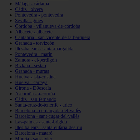
Málaga - cártama
Cádiz - olvera
Pontevedra - pontevedra
Sevilla - gines
Córdoba - villanueva-de-córdoba
Albacete - albacete
Cantabria - san-vicente-de-la-barquera
Granada - torvizcón
Illes-balears - santa-margalida
Pontevedra - marín
Zamora - el-perdigón
Bizkaia - sestao
Granada - murtas
Huelva - isla-cristina
Huelva - cartaya
Girona - l39escala
A-coruña - a-coruña
Cádiz - san-fernando
Santa-cruz-de-tenerife - arico
Barcelona - cerdanyola-del-vallès
Barcelona - sant-cugat-del-vallès
Las-palmas - santa-brígida
Illes-balears - santa-eulària-des-riu
Barcelona - mataró
Murcia - san-javier