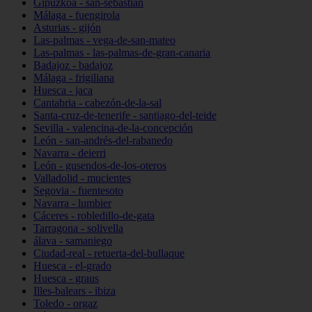
Gipuzkoa - san-sebastián
Málaga - fuengirola
Asturias - gijón
Las-palmas - vega-de-san-mateo
Las-palmas - las-palmas-de-gran-canaria
Badajoz - badajoz
Málaga - frigiliana
Huesca - jaca
Cantabria - cabezón-de-la-sal
Santa-cruz-de-tenerife - santiago-del-teide
Sevilla - valencina-de-la-concepción
León - san-andrés-del-rabanedo
Navarra - deierri
León - gusendos-de-los-oteros
Valladolid - mucientes
Segovia - fuentesoto
Navarra - lumbier
Cáceres - robledillo-de-gata
Tarragona - solivella
álava - samaniego
Ciudad-real - retuerta-del-bullaque
Huesca - el-grado
Huesca - graus
Illes-balears - ibiza
Toledo - orgaz