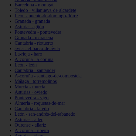
Barcelona - montgat
Toledo - villanueva-de-alcardete
León - puente-de-domingo-flórez
Granada - granada
Asturias - gijón
Pontevedra - pontevedra
Granada - maracena
Cantabria - riotuerto
ávila - el-barco-de-ávila
La-rioja - haro
A-coruña - a-coruña
León - león
Cantabria - santander
A-coruña - santiago-de-compostela
Málaga - torremolinos
Murcia - murcia
Asturias - oviedo
Pontevedra - vigo
Almería - roquetas-de-mar
Cantabria - laredo
León - san-andrés-del-rabanedo
Asturias - aller
Ourense - allariz
A-coruña - ribeira
Asturias - siero