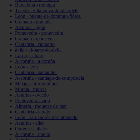
Barcelona - montgat
Toledo - villanueva-de-alcardete
León - puente-de-domingo-flórez
Granada - granada
Asturias - gijón
Pontevedra - pontevedra
Granada - maracena
Cantabria - riotuerto
ávila - el-barco-de-ávila
La-rioja - haro
A-coruña - a-coruña
León - león
Cantabria - santander
A-coruña - santiago-de-compostela
Málaga - torremolinos
Murcia - murcia
Asturias - oviedo
Pontevedra - vigo
Almería - roquetas-de-mar
Cantabria - laredo
León - san-andrés-del-rabanedo
Asturias - aller
Ourense - allariz
A-coruña - ribeira
Asturias - siero