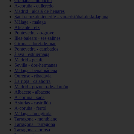
Granada - monachil
A-coruña - culleredo
Madrid - alcalá-de-henares
Santa-cruz-de-tenerife - san-cristóbal-de-la-laguna
Málaga - málaga
Alicante - elx
Pontevedra - o-grove
Illes-balears - ses-salines
Girona - lloret-de-mar
Pontevedra - cambados
álava - eskuernaga
Madrid - getafe
Sevilla - dos-hermanas
Málaga - benalmádena
Ourense - ribadavia
La-rioja - calahorra
Madrid - pozuelo-de-alarcón
Albacete - albacete
A-coruña - sada
Asturias - castrillón
A-coruña - ferrol
Málaga - fuengirola
Tarragona - montblanc
Tarragona - tarragona
Tarragona - tortosa