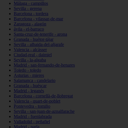
Málaga - campillos
Sevilla - gerena
Barcelona - tordera
Barcelona - vilassar-de-mar
Zaragoza - alagón
ávila - el-barraco
Santa-cruz-de-tenerife - arona
Granada - huétor-tájar
Sevilla - albaida-del-aljarafe
Valencia - alcàsser
Ciudad-real - daimiel
Sevilla - la-algaba
Madrid - san-fernando-de-henares
Toledo - toledo
Asturias - mieres
Salamanca - candelario
Granada - huéscar
Madrid - leganés
Barcelona - cornellà-de-llobregat
Valencia - quart-de-poblet
Pontevedra - tomiño
Sevilla - san-juan-de-aznalfarache
Madrid - fuenlabrada
Valladolid - peñafiel
Madrid - parla