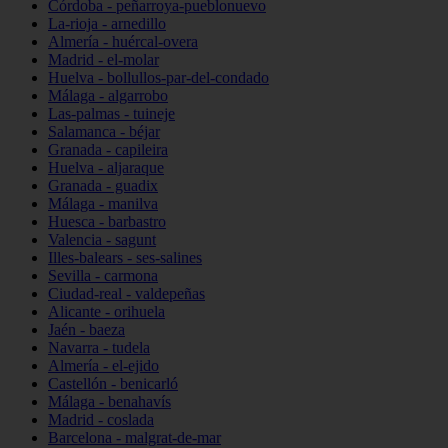
Córdoba - peñarroya-pueblonuevo
La-rioja - arnedillo
Almería - huércal-overa
Madrid - el-molar
Huelva - bollullos-par-del-condado
Málaga - algarrobo
Las-palmas - tuineje
Salamanca - béjar
Granada - capileira
Huelva - aljaraque
Granada - guadix
Málaga - manilva
Huesca - barbastro
Valencia - sagunt
Illes-balears - ses-salines
Sevilla - carmona
Ciudad-real - valdepeñas
Alicante - orihuela
Jaén - baeza
Navarra - tudela
Almería - el-ejido
Castellón - benicarló
Málaga - benahavís
Madrid - coslada
Barcelona - malgrat-de-mar