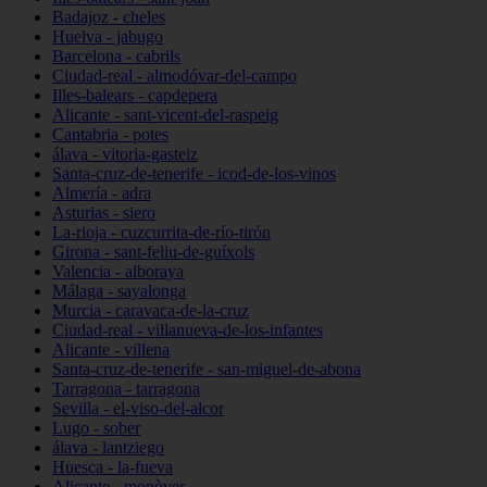
Badajoz - cheles
Huelva - jabugo
Barcelona - cabrils
Ciudad-real - almodóvar-del-campo
Illes-balears - capdepera
Alicante - sant-vicent-del-raspeig
Cantabria - potes
álava - vitoria-gasteiz
Santa-cruz-de-tenerife - icod-de-los-vinos
Almería - adra
Asturias - siero
La-rioja - cuzcurrita-de-río-tirón
Girona - sant-feliu-de-guíxols
Valencia - alboraya
Málaga - sayalonga
Murcia - caravaca-de-la-cruz
Ciudad-real - villanueva-de-los-infantes
Alicante - villena
Santa-cruz-de-tenerife - san-miguel-de-abona
Tarragona - tarragona
Sevilla - el-viso-del-alcor
Lugo - sober
álava - lantziego
Huesca - la-fueva
Alicante - monòver