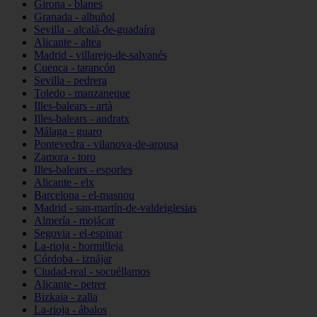
Girona - blanes
Granada - albuñol
Sevilla - alcalá-de-guadaíra
Alicante - altea
Madrid - villarejo-de-salvanés
Cuenca - tarancón
Sevilla - pedrera
Toledo - manzaneque
Illes-balears - artà
Illes-balears - andratx
Málaga - guaro
Pontevedra - vilanova-de-arousa
Zamora - toro
Illes-balears - esporles
Alicante - elx
Barcelona - el-masnou
Madrid - san-martín-de-valdeiglesias
Almería - mojácar
Segovia - el-espinar
La-rioja - hormilleja
Córdoba - iznájar
Ciudad-real - socuéllamos
Alicante - petrer
Bizkaia - zalla
La-rioja - ábalos