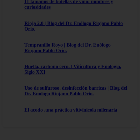
11 tamaños de botellas de vino: nombres y
curiosidades
Rioja 2.0 | Blog del Dr. Enólogo Riojano Pablo
Orio.
Tempranillo Royo | Blog del Dr. Enólogo
Riojano Pablo Orio.
Huella, carbono cero. | Viticultura y Enología.
Siglo XXI
Uso de sulfuroso, desinfección barricas | Blog del
Dr. Enólogo Riojano Pablo Orio.
El acodo ,una práctica vitivínicola milenaria