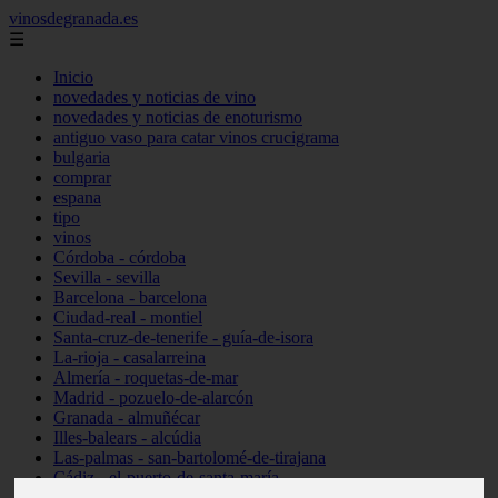
vinosdegranada.es
☰
Inicio
novedades y noticias de vino
novedades y noticias de enoturismo
antiguo vaso para catar vinos crucigrama
bulgaria
comprar
espana
tipo
vinos
Córdoba - córdoba
Sevilla - sevilla
Barcelona - barcelona
Ciudad-real - montiel
Santa-cruz-de-tenerife - guía-de-isora
La-rioja - casalarreina
Almería - roquetas-de-mar
Madrid - pozuelo-de-alarcón
Granada - almuñécar
Illes-balears - alcúdia
Las-palmas - san-bartolomé-de-tirajana
Cádiz - el-puerto-de-santa-maría
Madrid - valdemoro