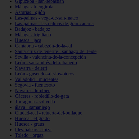
Gipuzkoa - san-sebastián
Málaga - fuengirola
Asturias - gijón
Las-palmas - vega-de-san-mateo
Las-palmas - las-palmas-de-gran-canaria
Badajoz - badajoz
Málaga - frigiliana
Huesca - jaca
Cantabria - cabezón-de-la-sal
Santa-cruz-de-tenerife - santiago-del-teide
Sevilla - valencina-de-la-concepción
León - san-andrés-del-rabanedo
Navarra - deierri
León - gusendos-de-los-oteros
Valladolid - mucientes
Segovia - fuentesoto
Navarra - lumbier
Cáceres - robledillo-de-gata
Tarragona - solivella
álava - samaniego
Ciudad-real - retuerta-del-bullaque
Huesca - el-grado
Huesca - graus
Illes-balears - ibiza
Toledo - orgaz