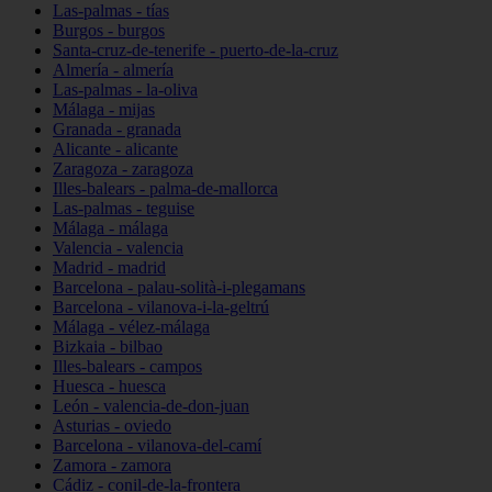
Las-palmas - tías
Burgos - burgos
Santa-cruz-de-tenerife - puerto-de-la-cruz
Almería - almería
Las-palmas - la-oliva
Málaga - mijas
Granada - granada
Alicante - alicante
Zaragoza - zaragoza
Illes-balears - palma-de-mallorca
Las-palmas - teguise
Málaga - málaga
Valencia - valencia
Madrid - madrid
Barcelona - palau-solità-i-plegamans
Barcelona - vilanova-i-la-geltrú
Málaga - vélez-málaga
Bizkaia - bilbao
Illes-balears - campos
Huesca - huesca
León - valencia-de-don-juan
Asturias - oviedo
Barcelona - vilanova-del-camí
Zamora - zamora
Cádiz - conil-de-la-frontera