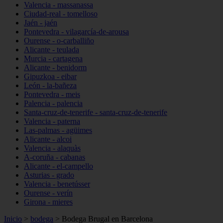
Valencia - massanassa
Ciudad-real - tomelloso
Jaén - jaén
Pontevedra - vilagarcía-de-arousa
Ourense - o-carballiño
Alicante - teulada
Murcia - cartagena
Alicante - benidorm
Gipuzkoa - eibar
León - la-bañeza
Pontevedra - meis
Palencia - palencia
Santa-cruz-de-tenerife - santa-cruz-de-tenerife
Valencia - paterna
Las-palmas - agüimes
Alicante - alcoi
Valencia - alaquàs
A-coruña - cabanas
Alicante - el-campello
Asturias - grado
Valencia - benetússer
Ourense - verín
Girona - mieres
Inicio
>
bodega
>
Bodega Brugal en Barcelona