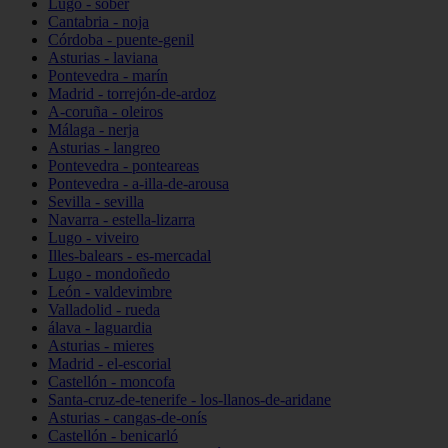
Lugo - sober
Cantabria - noja
Córdoba - puente-genil
Asturias - laviana
Pontevedra - marín
Madrid - torrejón-de-ardoz
A-coruña - oleiros
Málaga - nerja
Asturias - langreo
Pontevedra - ponteareas
Pontevedra - a-illa-de-arousa
Sevilla - sevilla
Navarra - estella-lizarra
Lugo - viveiro
Illes-balears - es-mercadal
Lugo - mondoñedo
León - valdevimbre
Valladolid - rueda
álava - laguardia
Asturias - mieres
Madrid - el-escorial
Castellón - moncofa
Santa-cruz-de-tenerife - los-llanos-de-aridane
Asturias - cangas-de-onís
Castellón - benicarló