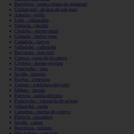
Barcelona - santa-coloma-de-gramenet
Ciudad-real - alcázar-de-san-juan
Asturias - avilés
León - villamañán
Valencia - chulilla
Córdoba - puente-genil
Granada - huétor-vega
Cantabria - bareyo
Valladolid - valladolid
Barcelona - font-rubí
Cuenca - casas-de-los-pinos
Córdoba - fuente-obejuna
Pontevedra - vigo
Sevilla - tomares
Huelva - cortegana
Zamora - pobladura-del-valle
Málaga - monda
Palencia - autilla-del-pino
Pontevedra - vilagarcía-de-arousa
Valladolid - rueda
Cantabria - marina-de-cudeyo
Palencia - moratinos
Sevilla - camas
Barcelona - subirats
Illes-balears - sant-joan