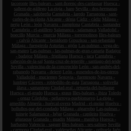
tacoronte
Illes-balears - sant-llorenç-des-cardassar
Huesca -
sallent-de-gállego
La-rioja - haro
Sevilla - dos-hermanas
Granada - salobreña
Cantabria - laredo
Tarragona - sant-
carles-de-la-ràpita
Alicante - dénia
Cádiz - cádiz
Málaga -
nerja
León - león
Navarra - pamplona
Cantabria - santander
Cantabria - el-astillero
Salamanca - salamanca
Valladolid -
boecillo
Murcia - murcia
Málaga - torremolinos
Illes-balears
- calvià
Alicante - benidorm
Gipuzkoa - san-sebastián
Málaga - fuengirola
Asturias - gijón
Las-palmas - vega-de-
san-mateo
Las-palmas - las-palmas-de-gran-canaria
Badajoz
- badajoz
Málaga - frigiliana
Huesca - jaca
Cantabria -
cabezón-de-la-sal
Santa-cruz-de-tenerife - santiago-del-teide
Sevilla - valencina-de-la-concepción
León - san-andrés-del-
rabanedo
Navarra - deierri
León - gusendos-de-los-oteros
Valladolid - mucientes
Segovia - fuentesoto
Navarra -
lumbier
Cáceres - robledillo-de-gata
Tarragona - solivella
álava - samaniego
Ciudad-real - retuerta-del-bullaque
Huesca - el-grado
Huesca - graus
Illes-balears - ibiza
Toledo
- orgaz
Córdoba - peñarroya-pueblonuevo
La-rioja -
arnedillo
Almería - huércal-overa
Madrid - el-molar
Huelva -
bollullos-par-del-condado
Málaga - algarrobo
Las-palmas -
tuineje
Salamanca - béjar
Granada - capileira
Huelva -
aljaraque
Granada - guadix
Málaga - manilva
Huesca -
barbastro
Valencia - sagunt
Illes-balears - ses-salines
Sevilla
- carmona
Ciudad-real - valdepeñas
Alicante - orihuela
Jaén