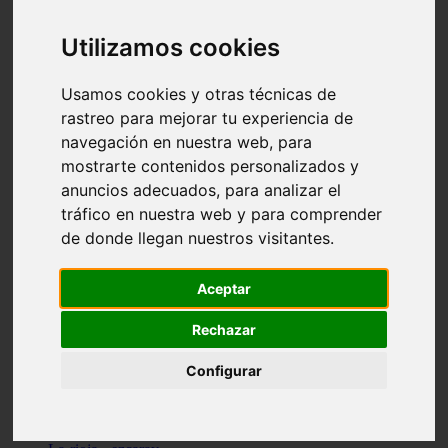
Granada - pulianas
Santa-cruz-de-tenerife - los-llanos-de-aridane
Utilizamos cookies
Cantabria - suances
Sevilla - bormujos
Granada - monachil
Usamos cookies y otras técnicas de
Málaga - júzcar
rastreo para mejorar tu experiencia de
Huesca - isábena
navegación en nuestra web, para
Huesca - alquézar
Huesca - castejón-de-sos
mostrarte contenidos personalizados y
Lleida - alt-àneu
anuncios adecuados, para analizar el
Sevilla - marinaleda
tráfico en nuestra web y para comprender
Córdoba - almedinilla
Navarra - zangoza
de donde llegan nuestros visitantes.
Cantabria - arenas-de-iguña
Barcelona - la-pobla-de-lillet
Murcia - cartagena
Aceptar
Las-palmas - yaiza
Madrid - nuevo-baztán
Rechazar
Sevilla - arahal
Málaga - istán
Configurar
Valladolid - fuensaldaña
Sevilla - salteras
Huesca - biescas
Granada - pampaneira