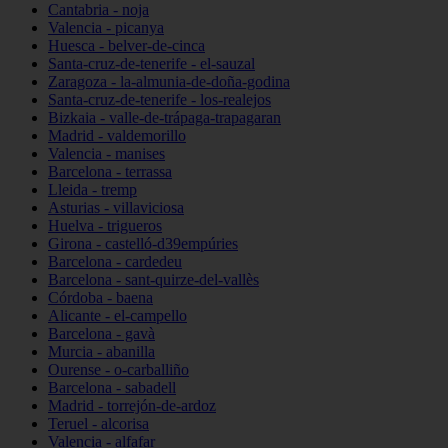
Cantabria - noja
Valencia - picanya
Huesca - belver-de-cinca
Santa-cruz-de-tenerife - el-sauzal
Zaragoza - la-almunia-de-doña-godina
Santa-cruz-de-tenerife - los-realejos
Bizkaia - valle-de-trápaga-trapagaran
Madrid - valdemorillo
Valencia - manises
Barcelona - terrassa
Lleida - tremp
Asturias - villaviciosa
Huelva - trigueros
Girona - castelló-d39empúries
Barcelona - cardedeu
Barcelona - sant-quirze-del-vallès
Córdoba - baena
Alicante - el-campello
Barcelona - gavà
Murcia - abanilla
Ourense - o-carballiño
Barcelona - sabadell
Madrid - torrejón-de-ardoz
Teruel - alcorisa
Valencia - alfafar