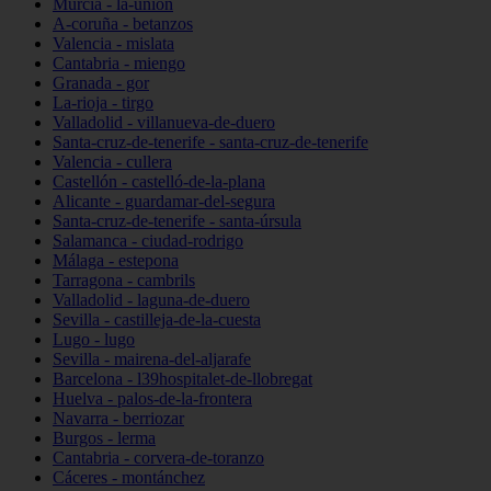
Murcia - la-unión
A-coruña - betanzos
Valencia - mislata
Cantabria - miengo
Granada - gor
La-rioja - tirgo
Valladolid - villanueva-de-duero
Santa-cruz-de-tenerife - santa-cruz-de-tenerife
Valencia - cullera
Castellón - castelló-de-la-plana
Alicante - guardamar-del-segura
Santa-cruz-de-tenerife - santa-úrsula
Salamanca - ciudad-rodrigo
Málaga - estepona
Tarragona - cambrils
Valladolid - laguna-de-duero
Sevilla - castilleja-de-la-cuesta
Lugo - lugo
Sevilla - mairena-del-aljarafe
Barcelona - l39hospitalet-de-llobregat
Huelva - palos-de-la-frontera
Navarra - berriozar
Burgos - lerma
Cantabria - corvera-de-toranzo
Cáceres - montánchez