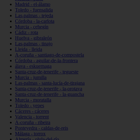
Madrid - el-álamo
Toledo - fuensalida
Las-palmas - tejeda
Córdoba - la-carlota
Murcia - cehegín
Cádiz - rota
Huelva - gibraleón
Las-palmas - tinajo
Lleida - lleida
A-coruña - santiago-de-compostela
Córdoba - aguilar-de-la-frontera
álava - eskuernaga
Santa-cruz-de-tenerife - tegueste
Murcia - jumilla
Las-palmas - santa-lucía-de-tirajana
Santa-cruz-de-tenerife - la-orotava
Santa-cruz-de-tenerife - la-guancha
Murcia - moratalla
Toledo - yepes
Cáceres - cáceres
Valencia - torrent
A-coruña - ribeira
Pontevedra - caldas-de-reis
Málaga - torrox
Almería - olula-del-río