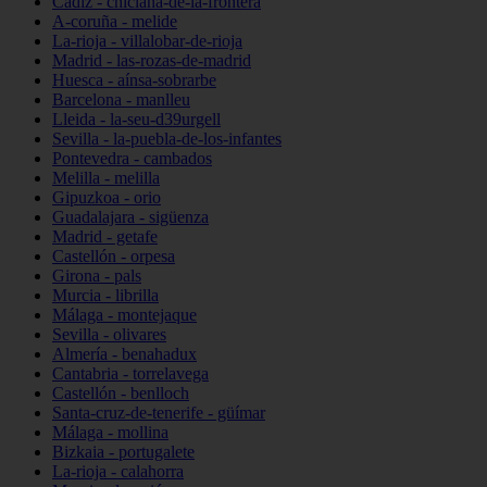
Cádiz - chiclana-de-la-frontera
A-coruña - melide
La-rioja - villalobar-de-rioja
Madrid - las-rozas-de-madrid
Huesca - aínsa-sobrarbe
Barcelona - manlleu
Lleida - la-seu-d39urgell
Sevilla - la-puebla-de-los-infantes
Pontevedra - cambados
Melilla - melilla
Gipuzkoa - orio
Guadalajara - sigüenza
Madrid - getafe
Castellón - orpesa
Girona - pals
Murcia - librilla
Málaga - montejaque
Sevilla - olivares
Almería - benahadux
Cantabria - torrelavega
Castellón - benlloch
Santa-cruz-de-tenerife - güímar
Málaga - mollina
Bizkaia - portugalete
La-rioja - calahorra