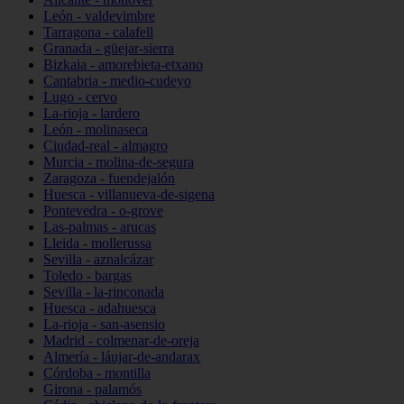
León - valdevimbre
Tarragona - calafell
Granada - güejar-sierra
Bizkaia - amorebieta-etxano
Cantabria - medio-cudeyo
Lugo - cervo
La-rioja - lardero
León - molinaseca
Ciudad-real - almagro
Murcia - molina-de-segura
Zaragoza - fuendejalón
Huesca - villanueva-de-sigena
Pontevedra - o-grove
Las-palmas - arucas
Lleida - mollerussa
Sevilla - aznalcázar
Toledo - bargas
Sevilla - la-rinconada
Huesca - adahuesca
La-rioja - san-asensio
Madrid - colmenar-de-oreja
Almería - láujar-de-andarax
Córdoba - montilla
Girona - palamós