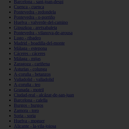
Barcelona - sant-joan-despí
Cuenca - cuenca
Pontevedra - redondela
Pontevedra - o-porriño
Huelva - valverde-del-camino
Gipuzkoa - aretxabaleta
Pontevedra - vilanova-de-arousa
Lugo - ribadeo
Madrid - boadilla-del-monte
Málaga - estepona
Cáceres - cáceres
Málaga - mijas
Zaragoza - cariñena
Asturias - colunga
A-coruña - betanzos
Valladolid - valladolid
A-coruña - teo
Granada - motril
Ciudad-real - alcázar-de-san-juan
Barcelona - calella
Burgos - burgos
Zamora - toro
Soria - soria
Huelva - moguer
Alicante - la-vila-joiosa