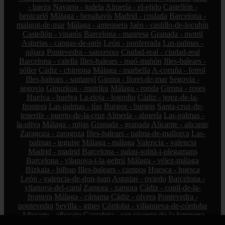
- baeza
Navarra - tudela
Almería - el-ejido
Castellón -
benicarló
Málaga - benahavís
Madrid - coslada
Barcelona -
malgrat-de-mar
Málaga - antequera
Jaén - castillo-de-locubín
Castellón - vinaròs
Barcelona - manresa
Granada - motril
Asturias - cangas-de-onís
León - ponferrada
Las-palmas -
pájara
Pontevedra - sanxenxo
Ciudad-real - ciudad-real
Barcelona - calella
Illes-balears - maó-mahón
Illes-balears -
sóller
Cádiz - chipiona
Málaga - marbella
A-coruña - ferrol
Illes-balears - santanyí
Girona - lloret-de-mar
Segovia -
segovia
Gipuzkoa - mutriku
Málaga - ronda
Girona - roses
Huelva - huelva
La-rioja - logroño
Cádiz - jerez-de-la-
frontera
Las-palmas - tías
Burgos - burgos
Santa-cruz-de-
tenerife - puerto-de-la-cruz
Almería - almería
Las-palmas -
la-oliva
Málaga - mijas
Granada - granada
Alicante - alicante
Zaragoza - zaragoza
Illes-balears - palma-de-mallorca
Las-
palmas - teguise
Málaga - málaga
Valencia - valencia
Madrid - madrid
Barcelona - palau-solità-i-plegamans
Barcelona - vilanova-i-la-geltrú
Málaga - vélez-málaga
Bizkaia - bilbao
Illes-balears - campos
Huesca - huesca
León - valencia-de-don-juan
Asturias - oviedo
Barcelona -
vilanova-del-camí
Zamora - zamora
Cádiz - conil-de-la-
frontera
Málaga - cártama
Cádiz - olvera
Pontevedra -
pontevedra
Sevilla - gines
Córdoba - villanueva-de-córdoba
Albacete - albacete
Cantabria - san-vicente-de-la-barquera
Granada - torvizcón
Illes-balears - santa-margalida