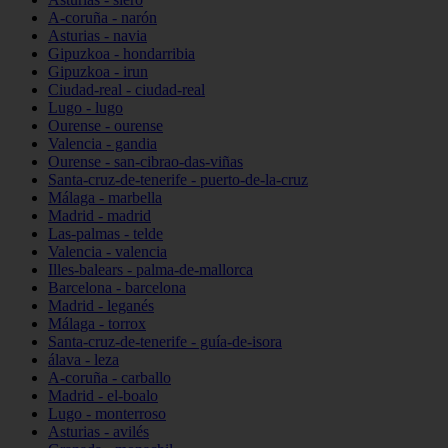
A-coruña - narón
Asturias - navia
Gipuzkoa - hondarribia
Gipuzkoa - irun
Ciudad-real - ciudad-real
Lugo - lugo
Ourense - ourense
Valencia - gandia
Ourense - san-cibrao-das-viñas
Santa-cruz-de-tenerife - puerto-de-la-cruz
Málaga - marbella
Madrid - madrid
Las-palmas - telde
Valencia - valencia
Illes-balears - palma-de-mallorca
Barcelona - barcelona
Madrid - leganés
Málaga - torrox
Santa-cruz-de-tenerife - guía-de-isora
álava - leza
A-coruña - carballo
Madrid - el-boalo
Lugo - monterroso
Asturias - avilés