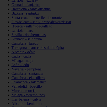
La-rioja - ezcaray
Granada - lanjarón
Barcelona - santa-susanna
Bizkaia - santurtzi
Santa-cruz-de-tenerife - tacoronte
Illes-balears - sant-llorenç-des-cardassar
Huesca - sallent-de-gállego
La-rioja - haro
Sevilla - dos-hermanas
Granada - salobreña
Cantabria - laredo
Tarragona - sant-carles-de-la-ràpita
Alicante - dénia
Cádiz - cádiz
Málaga - nerja
León - león
Navarra - pamplona
Cantabria - santander
Cantabria - el-astillero
Salamanca - salamanca
Valladolid - boecillo
Murcia - murcia
Málaga - torremolinos
Illes-balears - calvià
Alicante - benidorm