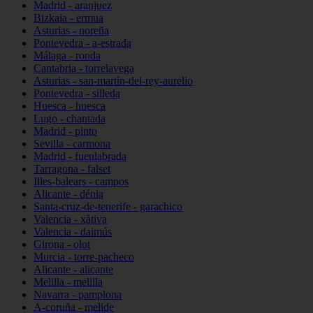
Madrid - aranjuez
Bizkaia - ermua
Asturias - noreña
Pontevedra - a-estrada
Málaga - ronda
Cantabria - torrelavega
Asturias - san-martín-del-rey-aurelio
Pontevedra - silleda
Huesca - huesca
Lugo - chantada
Madrid - pinto
Sevilla - carmona
Madrid - fuenlabrada
Tarragona - falset
Illes-balears - campos
Alicante - dénia
Santa-cruz-de-tenerife - garachico
Valencia - xàtiva
Valencia - daimús
Girona - olot
Murcia - torre-pacheco
Alicante - alicante
Melilla - melilla
Navarra - pamplona
A-coruña - melide