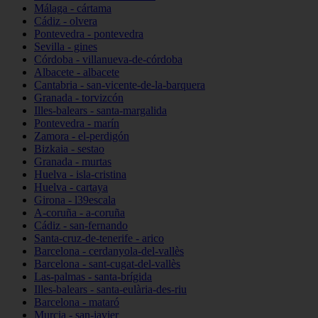
Málaga - cártama
Cádiz - olvera
Pontevedra - pontevedra
Sevilla - gines
Córdoba - villanueva-de-córdoba
Albacete - albacete
Cantabria - san-vicente-de-la-barquera
Granada - torvizcón
Illes-balears - santa-margalida
Pontevedra - marín
Zamora - el-perdigón
Bizkaia - sestao
Granada - murtas
Huelva - isla-cristina
Huelva - cartaya
Girona - l39escala
A-coruña - a-coruña
Cádiz - san-fernando
Santa-cruz-de-tenerife - arico
Barcelona - cerdanyola-del-vallès
Barcelona - sant-cugat-del-vallès
Las-palmas - santa-brígida
Illes-balears - santa-eulària-des-riu
Barcelona - mataró
Murcia - san-javier