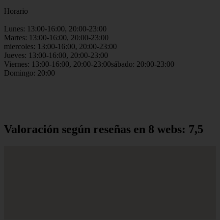
Horario
Lunes: 13:00-16:00, 20:00-23:00
Martes: 13:00-16:00, 20:00-23:00
miercoles: 13:00-16:00, 20:00-23:00
Jueves: 13:00-16:00, 20:00-23:00
Viernes: 13:00-16:00, 20:00-23:00sábado: 20:00-23:00
Domingo: 20:00
Valoración según reseñas en 8 webs: 7,5