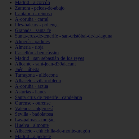
Madrid - alcorcón
Zamora - peleas-de-abajo
Cantabria - reinosa
A-coruña - carral
Illes-balears - pollença
Granada - santa-fe
Santa-cruz-de-tenerife - san-cristóbal-de-la-laguna
Almería - padules
Almería - rioja
Castellón - benicàssim
Madrid - san-sebastián-de-los-reyes
Alicante - sant-joan-d39alacant
Jaén - úbeda
Tarragona - ulldecona
Albacete - villarrobledo
A-coruña - arzúa
Asturias - llanes
Santa-cruz-de-tenerife - candelaria
Ourense - ourense
Valencia - algemesí
Sevilla - badolatosa
Las-palmas - mogán
Huelva - almonte
Albacete - chinchilla-de-monte-aragón
Madrid - alpedrete