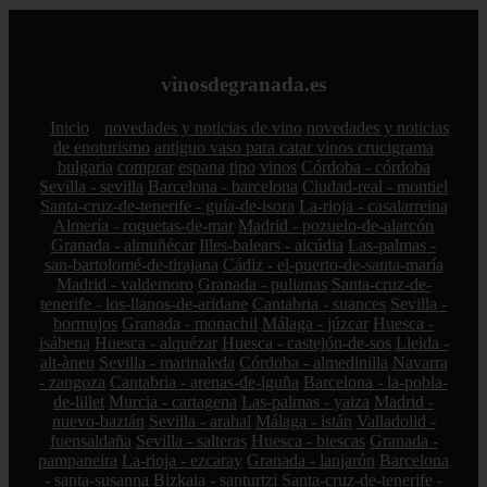
vinosdegranada.es
Inicio
novedades y noticias de vino
novedades y noticias
de enoturismo
antiguo vaso para catar vinos crucigrama
bulgaria
comprar
espana
tipo
vinos
Córdoba - córdoba
Sevilla - sevilla
Barcelona - barcelona
Ciudad-real - montiel
Santa-cruz-de-tenerife - guía-de-isora
La-rioja - casalarreina
Almería - roquetas-de-mar
Madrid - pozuelo-de-alarcón
Granada - almuñécar
Illes-balears - alcúdia
Las-palmas -
san-bartolomé-de-tirajana
Cádiz - el-puerto-de-santa-maría
Madrid - valdemoro
Granada - pulianas
Santa-cruz-de-
tenerife - los-llanos-de-aridane
Cantabria - suances
Sevilla -
bormujos
Granada - monachil
Málaga - júzcar
Huesca -
isábena
Huesca - alquézar
Huesca - castejón-de-sos
Lleida -
alt-àneu
Sevilla - marinaleda
Córdoba - almedinilla
Navarra
- zangoza
Cantabria - arenas-de-iguña
Barcelona - la-pobla-
de-lillet
Murcia - cartagena
Las-palmas - yaiza
Madrid -
nuevo-baztán
Sevilla - arahal
Málaga - istán
Valladolid -
fuensaldaña
Sevilla - salteras
Huesca - biescas
Granada -
pampaneira
La-rioja - ezcaray
Granada - lanjarón
Barcelona
- santa-susanna
Bizkaia - santurtzi
Santa-cruz-de-tenerife -