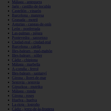
Málaga - antequera
Jaén - castillo-de-locubín
Castellón - vinaròs
Barcelona - manresa
Granada - motril
Asturias - cangas-de-onís
León - ponferrada
Las-palmas - pájara
Pontevedra - sanxenxo
Ciudad-real - ciudad-real
Barcelona - calella
Illes-balears - maó-mahón
Illes-balears - sóller
Cádiz - chipiona
Málaga - marbella
A-coruña - ferrol
Illes-balears - santanyí
Girona - lloret-de-mar
Segovia - segovia
Gipuzkoa - mutriku
Málaga - ronda
Girona - roses
Huelva - huelva
La-rioja - logroño
Cádiz - jerez-de-la-frontera