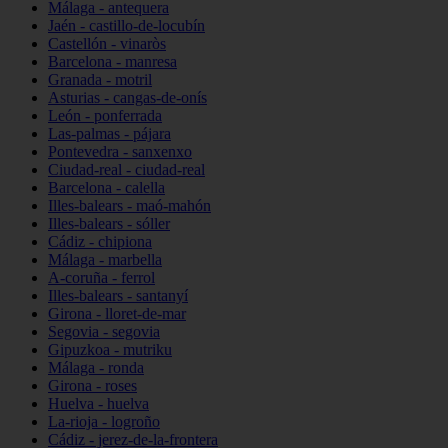
Málaga - antequera
Jaén - castillo-de-locubín
Castellón - vinaròs
Barcelona - manresa
Granada - motril
Asturias - cangas-de-onís
León - ponferrada
Las-palmas - pájara
Pontevedra - sanxenxo
Ciudad-real - ciudad-real
Barcelona - calella
Illes-balears - maó-mahón
Illes-balears - sóller
Cádiz - chipiona
Málaga - marbella
A-coruña - ferrol
Illes-balears - santanyí
Girona - lloret-de-mar
Segovia - segovia
Gipuzkoa - mutriku
Málaga - ronda
Girona - roses
Huelva - huelva
La-rioja - logroño
Cádiz - jerez-de-la-frontera