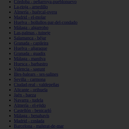
Córdoba - peñarroya-pueblonuevo
La-rioja - arnedillo
Almería - huércal-overa
Madrid - el-molar
Huelva - bollullos-par-del-condado
Málaga - algarrobo
Las-palmas - tuineje
Salamanca - béjar
Granada - capileira
Huelva - aljaraque
Granada - guadix
Málaga - manilva
Huesca - barbastro
Valencia - sagunt
Illes-balears - ses-salines
Sevilla - carmona
Ciudad-real - valdepeñas
Alicante - orihuela
Jaén - baeza
Navarra - tudela
Almería - el-ejido
Castellón - benicarló
Málaga - benahavís
Madrid - coslada
Barcelona - malgrat-de-mar