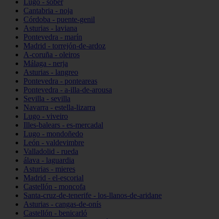
Lugo - sober
Cantabria - noja
Córdoba - puente-genil
Asturias - laviana
Pontevedra - marín
Madrid - torrejón-de-ardoz
A-coruña - oleiros
Málaga - nerja
Asturias - langreo
Pontevedra - ponteareas
Pontevedra - a-illa-de-arousa
Sevilla - sevilla
Navarra - estella-lizarra
Lugo - viveiro
Illes-balears - es-mercadal
Lugo - mondoñedo
León - valdevimbre
Valladolid - rueda
álava - laguardia
Asturias - mieres
Madrid - el-escorial
Castellón - moncofa
Santa-cruz-de-tenerife - los-llanos-de-aridane
Asturias - cangas-de-onís
Castellón - benicarló