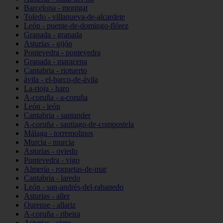
Barcelona - montgat
Toledo - villanueva-de-alcardete
León - puente-de-domingo-flórez
Granada - granada
Asturias - gijón
Pontevedra - pontevedra
Granada - maracena
Cantabria - riotuerto
ávila - el-barco-de-ávila
La-rioja - haro
A-coruña - a-coruña
León - león
Cantabria - santander
A-coruña - santiago-de-compostela
Málaga - torremolinos
Murcia - murcia
Asturias - oviedo
Pontevedra - vigo
Almería - roquetas-de-mar
Cantabria - laredo
León - san-andrés-del-rabanedo
Asturias - aller
Ourense - allariz
A-coruña - ribeira
Asturias - siero