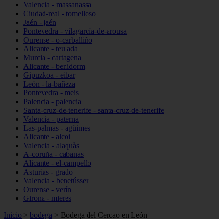
Valencia - massanassa
Ciudad-real - tomelloso
Jaén - jaén
Pontevedra - vilagarcía-de-arousa
Ourense - o-carballiño
Alicante - teulada
Murcia - cartagena
Alicante - benidorm
Gipuzkoa - eibar
León - la-bañeza
Pontevedra - meis
Palencia - palencia
Santa-cruz-de-tenerife - santa-cruz-de-tenerife
Valencia - paterna
Las-palmas - agüimes
Alicante - alcoi
Valencia - alaquàs
A-coruña - cabanas
Alicante - el-campello
Asturias - grado
Valencia - benetússer
Ourense - verín
Girona - mieres
Inicio
>
bodega
>
Bodega del Cercao en León