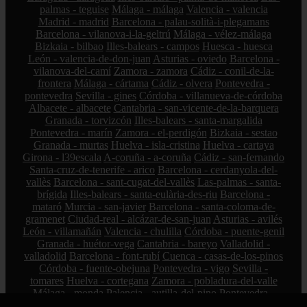
palmas - teguise
Málaga - málaga
Valencia - valencia
Madrid - madrid
Barcelona - palau-solità-i-plegamans
Barcelona - vilanova-i-la-geltrú
Málaga - vélez-málaga
Bizkaia - bilbao
Illes-balears - campos
Huesca - huesca
León - valencia-de-don-juan
Asturias - oviedo
Barcelona -
vilanova-del-camí
Zamora - zamora
Cádiz - conil-de-la-
frontera
Málaga - cártama
Cádiz - olvera
Pontevedra -
pontevedra
Sevilla - gines
Córdoba - villanueva-de-córdoba
Albacete - albacete
Cantabria - san-vicente-de-la-barquera
Granada - torvizcón
Illes-balears - santa-margalida
Pontevedra - marín
Zamora - el-perdigón
Bizkaia - sestao
Granada - murtas
Huelva - isla-cristina
Huelva - cartaya
Girona - l39escala
A-coruña - a-coruña
Cádiz - san-fernando
Santa-cruz-de-tenerife - arico
Barcelona - cerdanyola-del-
vallès
Barcelona - sant-cugat-del-vallès
Las-palmas - santa-
brígida
Illes-balears - santa-eulària-des-riu
Barcelona -
mataró
Murcia - san-javier
Barcelona - santa-coloma-de-
gramenet
Ciudad-real - alcázar-de-san-juan
Asturias - avilés
León - villamañán
Valencia - chulilla
Córdoba - puente-genil
Granada - huétor-vega
Cantabria - bareyo
Valladolid -
valladolid
Barcelona - font-rubí
Cuenca - casas-de-los-pinos
Córdoba - fuente-obejuna
Pontevedra - vigo
Sevilla -
tomares
Huelva - cortegana
Zamora - pobladura-del-valle
Málaga - monda
Palencia - autilla-del-pino
Pontevedra -
vilagarcía-de-arousa
Valladolid - rueda
Cantabria - marina-