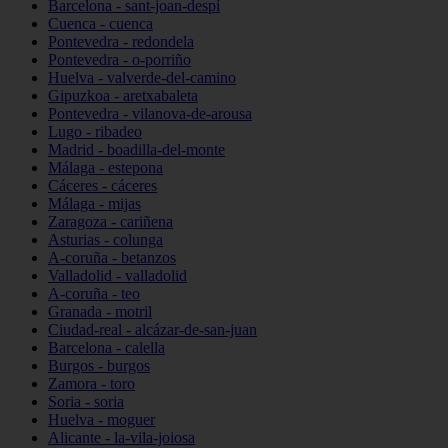
Barcelona - sant-joan-despí
Cuenca - cuenca
Pontevedra - redondela
Pontevedra - o-porriño
Huelva - valverde-del-camino
Gipuzkoa - aretxabaleta
Pontevedra - vilanova-de-arousa
Lugo - ribadeo
Madrid - boadilla-del-monte
Málaga - estepona
Cáceres - cáceres
Málaga - mijas
Zaragoza - cariñena
Asturias - colunga
A-coruña - betanzos
Valladolid - valladolid
A-coruña - teo
Granada - motril
Ciudad-real - alcázar-de-san-juan
Barcelona - calella
Burgos - burgos
Zamora - toro
Soria - soria
Huelva - moguer
Alicante - la-vila-joiosa