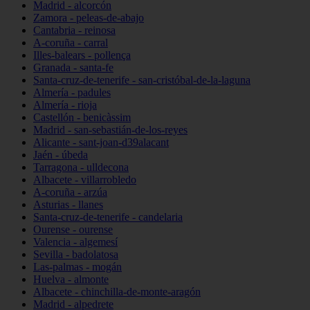
Madrid - alcorcón
Zamora - peleas-de-abajo
Cantabria - reinosa
A-coruña - carral
Illes-balears - pollença
Granada - santa-fe
Santa-cruz-de-tenerife - san-cristóbal-de-la-laguna
Almería - padules
Almería - rioja
Castellón - benicàssim
Madrid - san-sebastián-de-los-reyes
Alicante - sant-joan-d39alacant
Jaén - úbeda
Tarragona - ulldecona
Albacete - villarrobledo
A-coruña - arzúa
Asturias - llanes
Santa-cruz-de-tenerife - candelaria
Ourense - ourense
Valencia - algemesí
Sevilla - badolatosa
Las-palmas - mogán
Huelva - almonte
Albacete - chinchilla-de-monte-aragón
Madrid - alpedrete