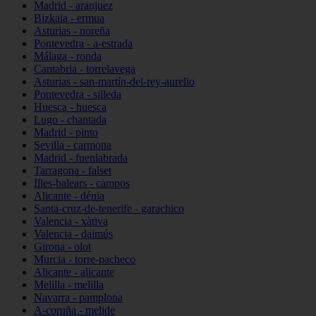
Madrid - aranjuez
Bizkaia - ermua
Asturias - noreña
Pontevedra - a-estrada
Málaga - ronda
Cantabria - torrelavega
Asturias - san-martín-del-rey-aurelio
Pontevedra - silleda
Huesca - huesca
Lugo - chantada
Madrid - pinto
Sevilla - carmona
Madrid - fuenlabrada
Tarragona - falset
Illes-balears - campos
Alicante - dénia
Santa-cruz-de-tenerife - garachico
Valencia - xàtiva
Valencia - daimús
Girona - olot
Murcia - torre-pacheco
Alicante - alicante
Melilla - melilla
Navarra - pamplona
A-coruña - melide