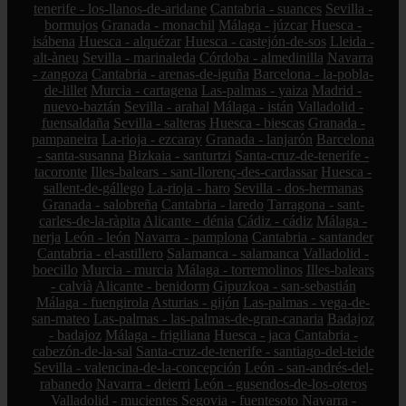
tenerife - los-llanos-de-aridane
Cantabria - suances
Sevilla -
bormujos
Granada - monachil
Málaga - júzcar
Huesca -
isábena
Huesca - alquézar
Huesca - castejón-de-sos
Lleida -
alt-àneu
Sevilla - marinaleda
Córdoba - almedinilla
Navarra
- zangoza
Cantabria - arenas-de-iguña
Barcelona - la-pobla-
de-lillet
Murcia - cartagena
Las-palmas - yaiza
Madrid -
nuevo-baztán
Sevilla - arahal
Málaga - istán
Valladolid -
fuensaldaña
Sevilla - salteras
Huesca - biescas
Granada -
pampaneira
La-rioja - ezcaray
Granada - lanjarón
Barcelona
- santa-susanna
Bizkaia - santurtzi
Santa-cruz-de-tenerife -
tacoronte
Illes-balears - sant-llorenç-des-cardassar
Huesca -
sallent-de-gállego
La-rioja - haro
Sevilla - dos-hermanas
Granada - salobreña
Cantabria - laredo
Tarragona - sant-
carles-de-la-ràpita
Alicante - dénia
Cádiz - cádiz
Málaga -
nerja
León - león
Navarra - pamplona
Cantabria - santander
Cantabria - el-astillero
Salamanca - salamanca
Valladolid -
boecillo
Murcia - murcia
Málaga - torremolinos
Illes-balears
- calvià
Alicante - benidorm
Gipuzkoa - san-sebastián
Málaga - fuengirola
Asturias - gijón
Las-palmas - vega-de-
san-mateo
Las-palmas - las-palmas-de-gran-canaria
Badajoz
- badajoz
Málaga - frigiliana
Huesca - jaca
Cantabria -
cabezón-de-la-sal
Santa-cruz-de-tenerife - santiago-del-teide
Sevilla - valencina-de-la-concepción
León - san-andrés-del-
rabanedo
Navarra - deierri
León - gusendos-de-los-oteros
Valladolid - mucientes
Segovia - fuentesoto
Navarra -