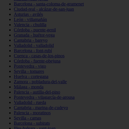
Barcelona - santa-coloma-de-gramenet
Ciudad-real - alcázar-de-san-juan
Asturias - avilés
León - villamañán
Valencia - chulilla
Córdoba - puente-genil
Granada - huétor-vega
Cantabria - bareyo
Valladolid - valladolid
Barcelona - font-rubí
Cuenca - casas-de-los-pinos
Córdoba - fuente-obejuna
Pontevedra - vigo
Sevilla - tomares
Huelva - cortegana
Zamora - pobladura-del-valle
Málaga - monda
Palencia - autilla-del-pino
Pontevedra - vilagarcía-de-arousa
Valladolid - rueda
Cantabria - marina-de-cudeyo
Palencia - moratinos
Sevilla - camas
Barcelona - subirats
Illes-balears - sant-joan