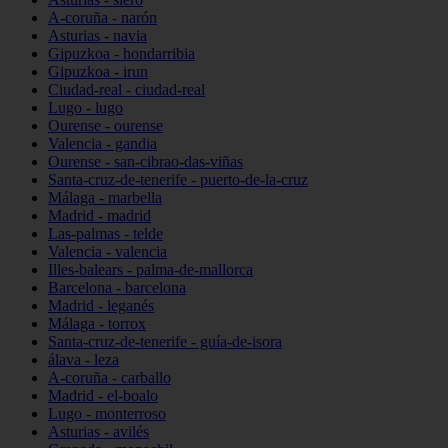
A-coruña - narón
Asturias - navia
Gipuzkoa - hondarribia
Gipuzkoa - irun
Ciudad-real - ciudad-real
Lugo - lugo
Ourense - ourense
Valencia - gandia
Ourense - san-cibrao-das-viñas
Santa-cruz-de-tenerife - puerto-de-la-cruz
Málaga - marbella
Madrid - madrid
Las-palmas - telde
Valencia - valencia
Illes-balears - palma-de-mallorca
Barcelona - barcelona
Madrid - leganés
Málaga - torrox
Santa-cruz-de-tenerife - guía-de-isora
álava - leza
A-coruña - carballo
Madrid - el-boalo
Lugo - monterroso
Asturias - avilés