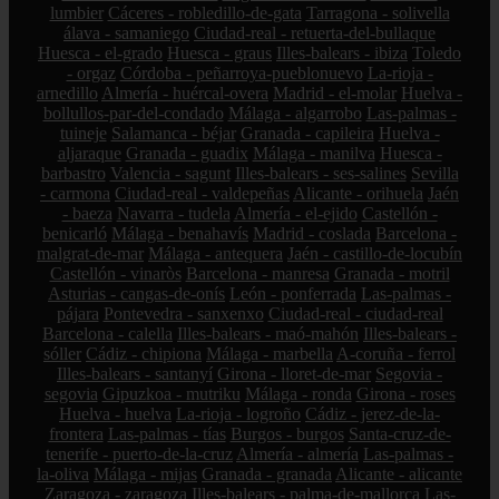
lumbier
Cáceres - robledillo-de-gata
Tarragona - solivella
álava - samaniego
Ciudad-real - retuerta-del-bullaque
Huesca - el-grado
Huesca - graus
Illes-balears - ibiza
Toledo
- orgaz
Córdoba - peñarroya-pueblonuevo
La-rioja -
arnedillo
Almería - huércal-overa
Madrid - el-molar
Huelva -
bollullos-par-del-condado
Málaga - algarrobo
Las-palmas -
tuineje
Salamanca - béjar
Granada - capileira
Huelva -
aljaraque
Granada - guadix
Málaga - manilva
Huesca -
barbastro
Valencia - sagunt
Illes-balears - ses-salines
Sevilla
- carmona
Ciudad-real - valdepeñas
Alicante - orihuela
Jaén
- baeza
Navarra - tudela
Almería - el-ejido
Castellón -
benicarló
Málaga - benahavís
Madrid - coslada
Barcelona -
malgrat-de-mar
Málaga - antequera
Jaén - castillo-de-locubín
Castellón - vinaròs
Barcelona - manresa
Granada - motril
Asturias - cangas-de-onís
León - ponferrada
Las-palmas -
pájara
Pontevedra - sanxenxo
Ciudad-real - ciudad-real
Barcelona - calella
Illes-balears - maó-mahón
Illes-balears -
sóller
Cádiz - chipiona
Málaga - marbella
A-coruña - ferrol
Illes-balears - santanyí
Girona - lloret-de-mar
Segovia -
segovia
Gipuzkoa - mutriku
Málaga - ronda
Girona - roses
Huelva - huelva
La-rioja - logroño
Cádiz - jerez-de-la-
frontera
Las-palmas - tías
Burgos - burgos
Santa-cruz-de-
tenerife - puerto-de-la-cruz
Almería - almería
Las-palmas -
la-oliva
Málaga - mijas
Granada - granada
Alicante - alicante
Zaragoza - zaragoza
Illes-balears - palma-de-mallorca
Las-