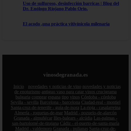
Uso de sulfuroso, desinfección barricas | Blog del
Dr. Enólogo Riojano Pablo Orio.
El acodo ,una práctica vitivínicola milenaria
vinosdegranada.es
Inicio
novedades y noticias de vino
novedades y noticias
de enoturismo
antiguo vaso para catar vinos crucigrama
bulgaria
comprar
espana
tipo
vinos
Córdoba - córdoba
Sevilla - sevilla
Barcelona - barcelona
Ciudad-real - montiel
Santa-cruz-de-tenerife - guía-de-isora
La-rioja - casalarreina
Almería - roquetas-de-mar
Madrid - pozuelo-de-alarcón
Granada - almuñécar
Illes-balears - alcúdia
Las-palmas -
san-bartolomé-de-tirajana
Cádiz - el-puerto-de-santa-maría
Madrid - valdemoro
Granada - pulianas
Santa-cruz-de-