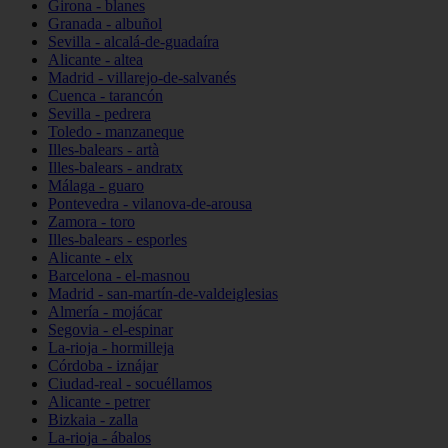
Girona - blanes
Granada - albuñol
Sevilla - alcalá-de-guadaíra
Alicante - altea
Madrid - villarejo-de-salvanés
Cuenca - tarancón
Sevilla - pedrera
Toledo - manzaneque
Illes-balears - artà
Illes-balears - andratx
Málaga - guaro
Pontevedra - vilanova-de-arousa
Zamora - toro
Illes-balears - esporles
Alicante - elx
Barcelona - el-masnou
Madrid - san-martín-de-valdeiglesias
Almería - mojácar
Segovia - el-espinar
La-rioja - hormilleja
Córdoba - iznájar
Ciudad-real - socuéllamos
Alicante - petrer
Bizkaia - zalla
La-rioja - ábalos