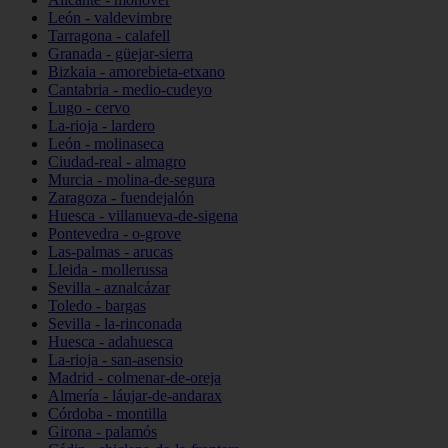
León - valdevimbre
Tarragona - calafell
Granada - güejar-sierra
Bizkaia - amorebieta-etxano
Cantabria - medio-cudeyo
Lugo - cervo
La-rioja - lardero
León - molinaseca
Ciudad-real - almagro
Murcia - molina-de-segura
Zaragoza - fuendejalón
Huesca - villanueva-de-sigena
Pontevedra - o-grove
Las-palmas - arucas
Lleida - mollerussa
Sevilla - aznalcázar
Toledo - bargas
Sevilla - la-rinconada
Huesca - adahuesca
La-rioja - san-asensio
Madrid - colmenar-de-oreja
Almería - láujar-de-andarax
Córdoba - montilla
Girona - palamós