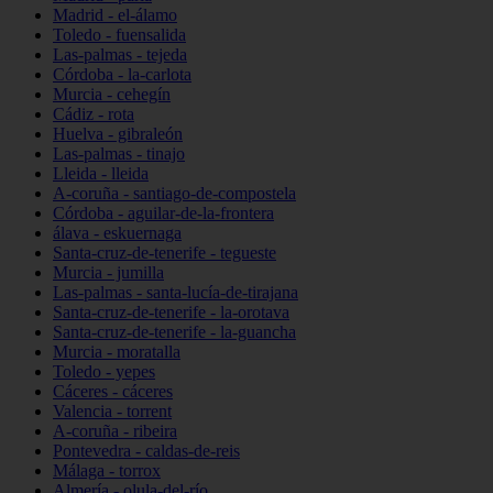
Madrid - el-álamo
Toledo - fuensalida
Las-palmas - tejeda
Córdoba - la-carlota
Murcia - cehegín
Cádiz - rota
Huelva - gibraleón
Las-palmas - tinajo
Lleida - lleida
A-coruña - santiago-de-compostela
Córdoba - aguilar-de-la-frontera
álava - eskuernaga
Santa-cruz-de-tenerife - tegueste
Murcia - jumilla
Las-palmas - santa-lucía-de-tirajana
Santa-cruz-de-tenerife - la-orotava
Santa-cruz-de-tenerife - la-guancha
Murcia - moratalla
Toledo - yepes
Cáceres - cáceres
Valencia - torrent
A-coruña - ribeira
Pontevedra - caldas-de-reis
Málaga - torrox
Almería - olula-del-río