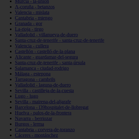
Murcia - la-unión
A-coruña - betanzos
Valencia - mislata
Cantabria - miengo
Granada - gor
La-rioja - tirgo
Valladolid - villanueva-de-duero
Santa-cruz-de-tenerife - santa-cruz-de-tenerife
Valencia - cullera
Castellón - castelló-de-la-plana
Alicante - guardamar-del-segura
Santa-cruz-de-tenerife - santa-úrsula
Salamanca - ciudad-rodrigo
Málaga - estepona
Tarragona - cambrils
Valladolid - laguna-de-duero
Sevilla - castilleja-de-la-cuesta
Lugo - lugo
Sevilla - mairena-del-aljarafe
Barcelona - l39hospitalet-de-llobregat
Huelva - palos-de-la-frontera
Navarra - berriozar
Burgos - lerma
Cantabria - corvera-de-toranzo
Cáceres - montánchez