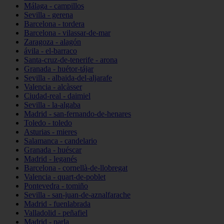
Málaga - campillos
Sevilla - gerena
Barcelona - tordera
Barcelona - vilassar-de-mar
Zaragoza - alagón
ávila - el-barraco
Santa-cruz-de-tenerife - arona
Granada - huétor-tájar
Sevilla - albaida-del-aljarafe
Valencia - alcàsser
Ciudad-real - daimiel
Sevilla - la-algaba
Madrid - san-fernando-de-henares
Toledo - toledo
Asturias - mieres
Salamanca - candelario
Granada - huéscar
Madrid - leganés
Barcelona - cornellà-de-llobregat
Valencia - quart-de-poblet
Pontevedra - tomiño
Sevilla - san-juan-de-aznalfarache
Madrid - fuenlabrada
Valladolid - peñafiel
Madrid - parla