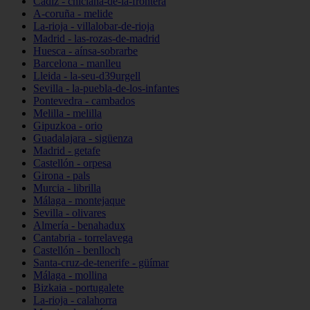
Cádiz - chiclana-de-la-frontera
A-coruña - melide
La-rioja - villalobar-de-rioja
Madrid - las-rozas-de-madrid
Huesca - aínsa-sobrarbe
Barcelona - manlleu
Lleida - la-seu-d39urgell
Sevilla - la-puebla-de-los-infantes
Pontevedra - cambados
Melilla - melilla
Gipuzkoa - orio
Guadalajara - sigüenza
Madrid - getafe
Castellón - orpesa
Girona - pals
Murcia - librilla
Málaga - montejaque
Sevilla - olivares
Almería - benahadux
Cantabria - torrelavega
Castellón - benlloch
Santa-cruz-de-tenerife - güímar
Málaga - mollina
Bizkaia - portugalete
La-rioja - calahorra