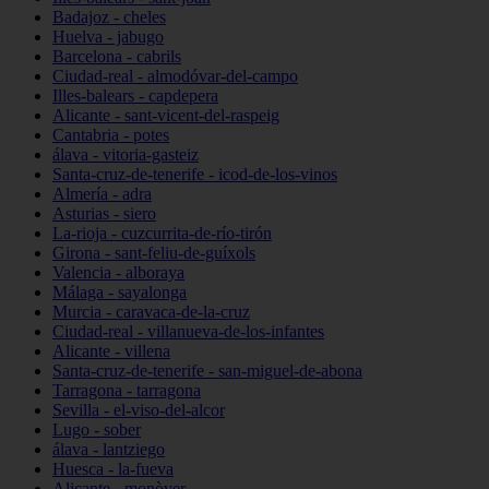
Badajoz - cheles
Huelva - jabugo
Barcelona - cabrils
Ciudad-real - almodóvar-del-campo
Illes-balears - capdepera
Alicante - sant-vicent-del-raspeig
Cantabria - potes
álava - vitoria-gasteiz
Santa-cruz-de-tenerife - icod-de-los-vinos
Almería - adra
Asturias - siero
La-rioja - cuzcurrita-de-río-tirón
Girona - sant-feliu-de-guíxols
Valencia - alboraya
Málaga - sayalonga
Murcia - caravaca-de-la-cruz
Ciudad-real - villanueva-de-los-infantes
Alicante - villena
Santa-cruz-de-tenerife - san-miguel-de-abona
Tarragona - tarragona
Sevilla - el-viso-del-alcor
Lugo - sober
álava - lantziego
Huesca - la-fueva
Alicante - monòver