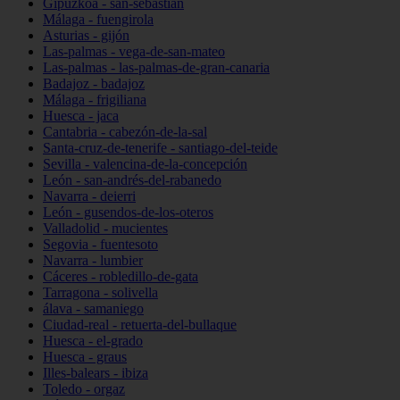
Gipuzkoa - san-sebastián
Málaga - fuengirola
Asturias - gijón
Las-palmas - vega-de-san-mateo
Las-palmas - las-palmas-de-gran-canaria
Badajoz - badajoz
Málaga - frigiliana
Huesca - jaca
Cantabria - cabezón-de-la-sal
Santa-cruz-de-tenerife - santiago-del-teide
Sevilla - valencina-de-la-concepción
León - san-andrés-del-rabanedo
Navarra - deierri
León - gusendos-de-los-oteros
Valladolid - mucientes
Segovia - fuentesoto
Navarra - lumbier
Cáceres - robledillo-de-gata
Tarragona - solivella
álava - samaniego
Ciudad-real - retuerta-del-bullaque
Huesca - el-grado
Huesca - graus
Illes-balears - ibiza
Toledo - orgaz