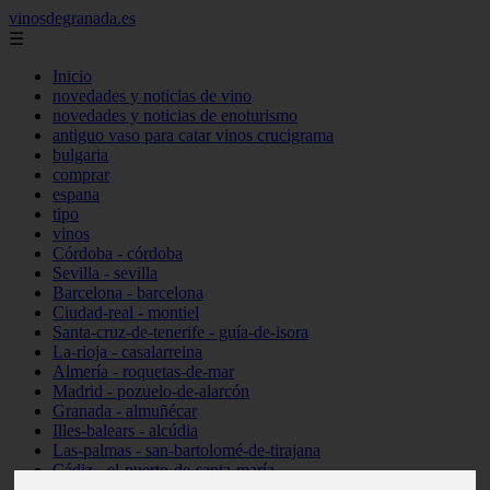
vinosdegranada.es
☰
Inicio
novedades y noticias de vino
novedades y noticias de enoturismo
antiguo vaso para catar vinos crucigrama
bulgaria
comprar
espana
tipo
vinos
Córdoba - córdoba
Sevilla - sevilla
Barcelona - barcelona
Ciudad-real - montiel
Santa-cruz-de-tenerife - guía-de-isora
La-rioja - casalarreina
Almería - roquetas-de-mar
Madrid - pozuelo-de-alarcón
Granada - almuñécar
Illes-balears - alcúdia
Las-palmas - san-bartolomé-de-tirajana
Cádiz - el-puerto-de-santa-maría
Madrid - valdemoro