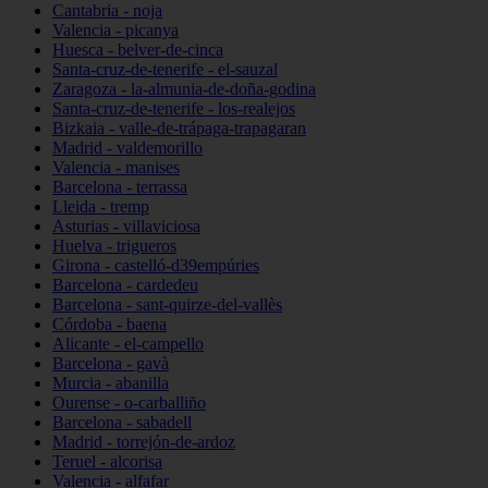
Cantabria - noja
Valencia - picanya
Huesca - belver-de-cinca
Santa-cruz-de-tenerife - el-sauzal
Zaragoza - la-almunia-de-doña-godina
Santa-cruz-de-tenerife - los-realejos
Bizkaia - valle-de-trápaga-trapagaran
Madrid - valdemorillo
Valencia - manises
Barcelona - terrassa
Lleida - tremp
Asturias - villaviciosa
Huelva - trigueros
Girona - castelló-d39empúries
Barcelona - cardedeu
Barcelona - sant-quirze-del-vallès
Córdoba - baena
Alicante - el-campello
Barcelona - gavà
Murcia - abanilla
Ourense - o-carballiño
Barcelona - sabadell
Madrid - torrejón-de-ardoz
Teruel - alcorisa
Valencia - alfafar