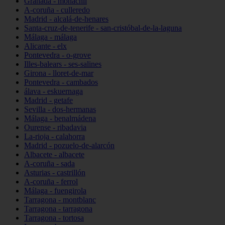
Granada - monachil
A-coruña - culleredo
Madrid - alcalá-de-henares
Santa-cruz-de-tenerife - san-cristóbal-de-la-laguna
Málaga - málaga
Alicante - elx
Pontevedra - o-grove
Illes-balears - ses-salines
Girona - lloret-de-mar
Pontevedra - cambados
álava - eskuernaga
Madrid - getafe
Sevilla - dos-hermanas
Málaga - benalmádena
Ourense - ribadavia
La-rioja - calahorra
Madrid - pozuelo-de-alarcón
Albacete - albacete
A-coruña - sada
Asturias - castrillón
A-coruña - ferrol
Málaga - fuengirola
Tarragona - montblanc
Tarragona - tarragona
Tarragona - tortosa