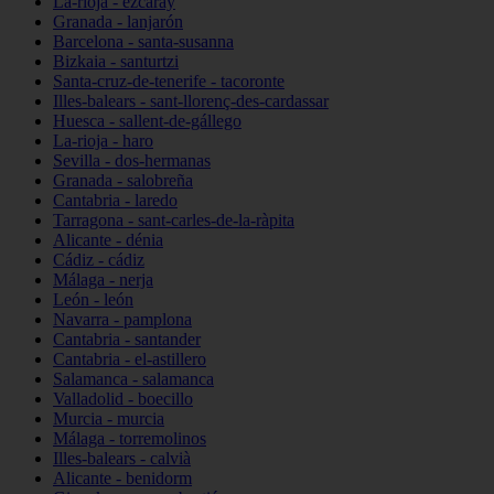
La-rioja - ezcaray
Granada - lanjarón
Barcelona - santa-susanna
Bizkaia - santurtzi
Santa-cruz-de-tenerife - tacoronte
Illes-balears - sant-llorenç-des-cardassar
Huesca - sallent-de-gállego
La-rioja - haro
Sevilla - dos-hermanas
Granada - salobreña
Cantabria - laredo
Tarragona - sant-carles-de-la-ràpita
Alicante - dénia
Cádiz - cádiz
Málaga - nerja
León - león
Navarra - pamplona
Cantabria - santander
Cantabria - el-astillero
Salamanca - salamanca
Valladolid - boecillo
Murcia - murcia
Málaga - torremolinos
Illes-balears - calvià
Alicante - benidorm