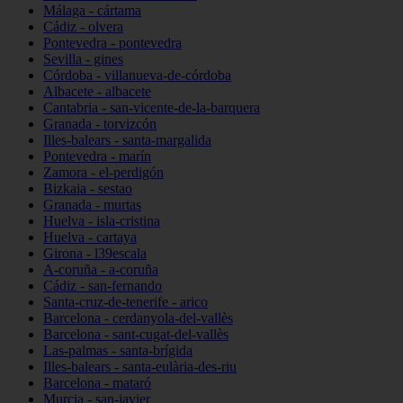
Málaga - cártama
Cádiz - olvera
Pontevedra - pontevedra
Sevilla - gines
Córdoba - villanueva-de-córdoba
Albacete - albacete
Cantabria - san-vicente-de-la-barquera
Granada - torvizcón
Illes-balears - santa-margalida
Pontevedra - marín
Zamora - el-perdigón
Bizkaia - sestao
Granada - murtas
Huelva - isla-cristina
Huelva - cartaya
Girona - l39escala
A-coruña - a-coruña
Cádiz - san-fernando
Santa-cruz-de-tenerife - arico
Barcelona - cerdanyola-del-vallès
Barcelona - sant-cugat-del-vallès
Las-palmas - santa-brígida
Illes-balears - santa-eulària-des-riu
Barcelona - mataró
Murcia - san-javier