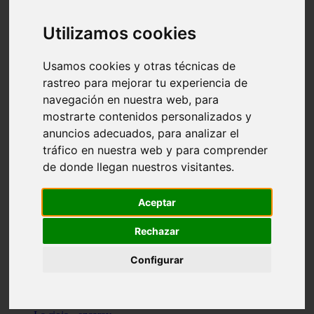
Granada - pulianas
Santa-cruz-de-tenerife - los-llanos-de-aridane
Utilizamos cookies
Cantabria - suances
Sevilla - bormujos
Granada - monachil
Usamos cookies y otras técnicas de
Málaga - júzcar
rastreo para mejorar tu experiencia de
Huesca - isábena
navegación en nuestra web, para
Huesca - alquézar
Huesca - castejón-de-sos
mostrarte contenidos personalizados y
Lleida - alt-àneu
anuncios adecuados, para analizar el
Sevilla - marinaleda
tráfico en nuestra web y para comprender
Córdoba - almedinilla
Navarra - zangoza
de donde llegan nuestros visitantes.
Cantabria - arenas-de-iguña
Barcelona - la-pobla-de-lillet
Murcia - cartagena
Aceptar
Las-palmas - yaiza
Madrid - nuevo-baztán
Rechazar
Sevilla - arahal
Málaga - istán
Configurar
Valladolid - fuensaldaña
Sevilla - salteras
Huesca - biescas
Granada - pampaneira