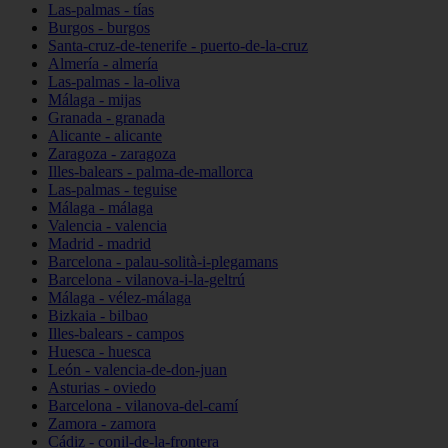
Las-palmas - tías
Burgos - burgos
Santa-cruz-de-tenerife - puerto-de-la-cruz
Almería - almería
Las-palmas - la-oliva
Málaga - mijas
Granada - granada
Alicante - alicante
Zaragoza - zaragoza
Illes-balears - palma-de-mallorca
Las-palmas - teguise
Málaga - málaga
Valencia - valencia
Madrid - madrid
Barcelona - palau-solità-i-plegamans
Barcelona - vilanova-i-la-geltrú
Málaga - vélez-málaga
Bizkaia - bilbao
Illes-balears - campos
Huesca - huesca
León - valencia-de-don-juan
Asturias - oviedo
Barcelona - vilanova-del-camí
Zamora - zamora
Cádiz - conil-de-la-frontera